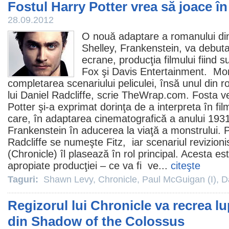
Fostul Harry Potter vrea să joace î
28.09.2012
O nouă adaptare a romanului din 
Shelley, Frankenstein, va debuta
ecrane, producţia filmului fiind 
Fox şi Davis Entertainment. Mo
completarea scenariului peliculei, însă unul din ro
lui
Daniel Radcliffe
, scrie TheWrap.com. Fosta ve
Potter şi-a exprimat dorinţa de a interpreta în
fil
care, în adaptarea cinematografică a anului 1931
Frankenstein în aducerea la viaţă a monstrului. 
Radcliffe se numeşte Fitz, iar scenariul revizioni
(
Chronicle
) îl plasează în rol principal. Acesta e
apropiate producţiei – ce va fi ve...
citeşte
Taguri:
Shawn Levy
,
Chronicle
,
Paul McGuigan (I)
,
D
Regizorul lui Chronicle va recrea lu
din Shadow of the Colossus