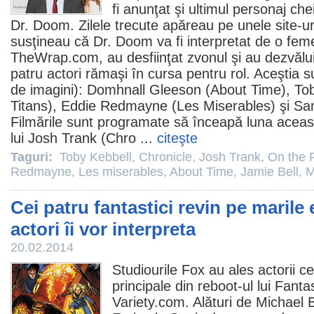
fi anunţat şi ultimul personaj cheie
Dr. Doom. Zilele trecute apăreau pe unele site-uri
susţineau că Dr. Doom va fi interpretat de o feme
TheWrap.com, au desfiinţat zvonul şi au dezvălui
patru actori rămaşi în cursa pentru rol. Aceştia s
de imagini):
Domhnall Gleeson
(
About Time
),
To
Titans),
Eddie Redmayne
(Les Miserables) şi
Sa
Filmările sunt programate să înceapă luna aceast
lui
Josh Trank
(
Chro
...
citeşte
Taguri:
Toby Kebbell
,
Chronicle
,
Josh Trank
,
On the 
Redmayne
,
Les miserables
,
About Time
,
Jamie Bell
,
M
Cei patru fantastici revin pe marile 
actori îi vor interpreta
20.02.2014
Studiourile Fox au ales actorii c
principale din reboot-ul lui
Fantas
Variety.com. Alături de
Michael 