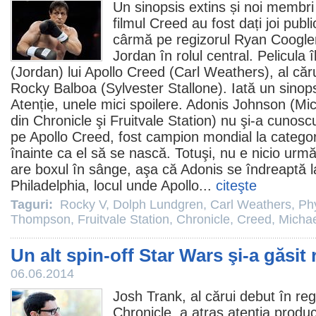
Un sinopsis extins și noi membri a
filmul
Creed
au fost dați joi public
cârmă pe regizorul
Ryan Coogle
Jordan
în rolul central. Pelicula 
(Jordan) lui Apollo Creed (
Carl Weathers
), al că
Rocky Balboa (
Sylvester Stallone
). Iată un sinops
Atenție, unele mici spoilere. Adonis Johnson (Mi
din
Chronicle
şi
Fruitvale Station
) nu şi-a cunoscu
pe Apollo Creed, fost campion mondial la categor
înainte ca el să se nască. Totuşi, nu e nicio urmă
are boxul în sânge, aşa că Adonis se îndreaptă la
Philadelphia, locul unde Apollo...
citeşte
Taguri:
Rocky V
,
Dolph Lundgren
,
Carl Weathers
,
Ph
Thompson
,
Fruitvale Station
,
Chronicle
,
Creed
,
Michae
Un alt spin-off Star Wars şi-a găsit 
06.06.2014
Josh Trank
, al cărui debut în regi
Chronicle
, a atras atenţia produ