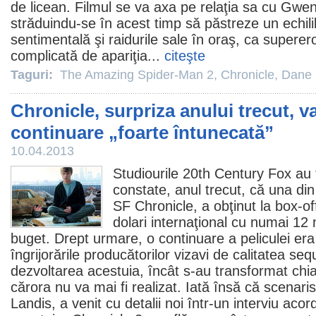
de licean.
Filmul
se va axa pe relaţia sa cu Gwen
străduindu-se în acest timp să păstreze un echilib
sentimentală şi raidurile sale în oraş, ca superer
complicată de apariţia...
citeşte
Taguri:
The Amazing Spider-Man 2
,
Chronicle
,
Dane
Chronicle, surpriza anului trecut, v
continuare „foarte întunecată”
10.04.2013
Studiourile 20th Century Fox au 
constate, anul trecut, că una din p
SF
Chronicle
, a obţinut la box-o
dolari internaţional cu numai 12 
buget. Drept urmare, o continuare a peliculei era
îngrijorările producătorilor vizavi de calitatea sequ
dezvoltarea acestuia, încât s-au transformat chiar
cărora nu va mai fi realizat. Iată însă că scenaris
Landis
, a venit cu detalii noi într-un interviu aco