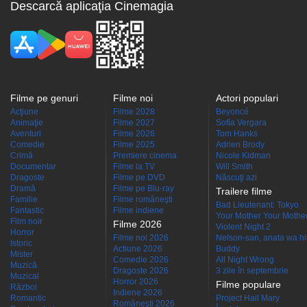
Descarcă aplicaţia Cinemagia
Filme pe genuri
Filme noi
Actori populari
Acţiune
Filme 2028
Beyoncé
Animaţie
Filme 2027
Sofía Vergara
Aventuri
Filme 2026
Tom Hanks
Comedie
Filme 2025
Adrien Brody
Crimă
Premiere cinema
Nicole Kidman
Documentar
Filme la TV
Will Smith
Dragoste
Filme pe DVD
Născuţi azi
Dramă
Filme pe Blu-ray
Trailere filme
Familie
Filme româneşti
Bad Lieutenant: Tokyo
Fantastic
Filme indiene
Your Mother Your Mother 
Film noir
Filme 2026
Violent Night 2
Horror
Filme noi 2026
Nelson-san, anata wa hit
Istoric
Actiune 2026
Buddy
Mister
Comedie 2026
All Night Wrong
Muzică
Dragoste 2026
3 zile în septembrie
Muzical
Horror 2026
Filme populare
Război
Indiene 2026
Romantic
Project Hail Mary
Româneşti 2026