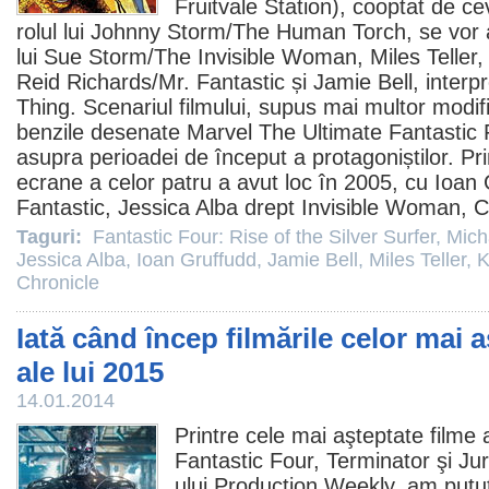
Fruitvale Station
), cooptat de ce
rolul lui Johnny Storm/The Human Torch, se vor 
lui Sue Storm/The Invisible Woman,
Miles Teller
,
Reid Richards/Mr. Fantastic și
Jamie Bell
, inter
Thing. Scenariul filmului, supus mai multor modific
benzile desenate Marvel The Ultimate Fantastic 
asupra perioadei de început a protagoniștilor. Pr
ecrane a celor patru a avut loc în 2005, cu
Ioan 
Fantastic,
Jessica Alba
drept Invisible Woman,
C
Taguri:
Fantastic Four: Rise of the Silver Surfer
,
Mich
Jessica Alba
,
Ioan Gruffudd
,
Jamie Bell
,
Miles Teller
,
K
Chronicle
Iată când încep filmările celor mai 
ale lui 2015
14.01.2014
Printre cele mai aşteptate
filme
a
Fantastic Four, Terminator şi
Jur
ului Production Weekly, am putu