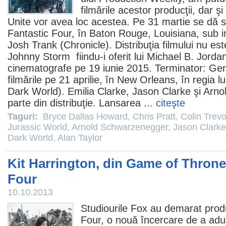
filmările acestor producţii, dar şi
Unite vor avea loc acestea. Pe 31 martie se dă st
Fantastic Four, în Baton Rouge, Louisiana, sub ind
Josh Trank
(
Chronicle
). Distribuţia filmului nu est
Johnny Storm fiindu-i oferit lui
Michael B. Jorda
cinematografe
pe 19 iunie 2015.
Terminator: Ge
filmările pe 21 aprilie, în New Orleans, în regia lu
Dark World
).
Emilia Clarke
,
Jason Clarke
şi
Arno
parte din distribuţie. Lansarea ...
citeşte
Taguri:
Bryce Dallas Howard
,
Chris Pratt
,
Colin Trev
Jurassic World
,
Arnold Schwarzenegger
,
Jason Clarke
Dark World
,
Alan Taylor
Kit Harrington, din Game of Throne
Four
10.10.2013
Studiourile Fox au demarat produ
Four, o nouă încercare de a ad