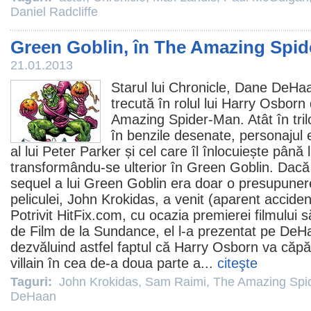
Daniel Radcliffe
Green Goblin, în The Amazing Spi
21.01.2013
Starul lui
Chronicle
,
Dane DeHa
trecută în rolul lui Harry Osborn
Amazing Spider-Man
. Atât în tri
în benzile desenate, personajul 
al lui Peter Parker și cel care îl înlocuiește până
transformându-se ulterior în Green Goblin. Dac
sequel a lui Green Goblin era doar o presupunere
peliculei,
John Krokidas
, a venit (aparent acciden
Potrivit HitFix.com, cu ocazia premierei filmului s
de
Film
de la Sundance, el l-a prezentat pe DeH
dezvăluind astfel faptul că Harry Osborn va căpă
villain în cea de-a doua parte a...
citeşte
Taguri:
John Krokidas
,
Sam Raimi
,
The Amazing Spi
DeHaan