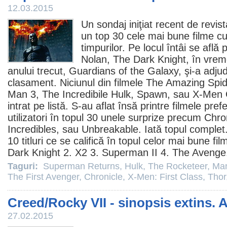
12.03.2015
Un sondaj iniţiat recent de revist
un top 30 cele mai bune
filme
cu
timpurilor. Pe locul întâi se află 
Nolan,
The Dark Knight
, în vrem
anului trecut,
Guardians of the Galaxy
, şi-a adju
clasament. Niciunul din
filmele
The Amazing
Spi
Man
3, The Incredibile
Hulk
, Spawn, sau X-Men O
intrat pe listă. S-au aflat însă printre
filmele
prefe
utilizatori în topul 30 unele surprize precum Chro
Incredibles
, sau
Unbreakable
. Iată topul complet
10 titluri ce se califică în topul celor mai bune
fil
Dark Knight 2.
X2
3.
Superman II
4.
The Avenge
Taguri:
Superman Returns
,
Hulk
,
The Rocketeer
,
Man
The First Avenger
,
Chronicle
,
X-Men: First Class
,
Thor
Creed/Rocky VII - sinopsis extins. A
27.02.2015