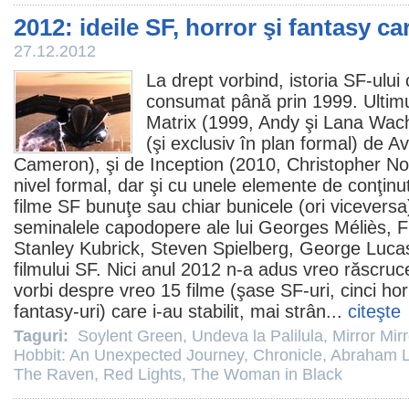
2012: ideile SF, horror şi fantasy c
27.12.2012
La drept vorbind, istoria SF-ulu
consumat până prin 1999. Ultimu
Matrix (1999, Andy şi Lana Wach
(şi exclusiv în plan formal) de Av
Cameron), şi de Inception (
2010
, Christopher No
nivel formal, dar şi cu unele elemente de conţinut
filme
SF bunuţe sau chiar bunicele (ori viceversa
seminalele capodopere ale lui Georges Méliès, F
Stanley Kubrick, Steven Spielberg, George Lucas ş
filmului SF. Nici anul
2012
n-a adus vreo răscruce
vorbi despre vreo 15 filme (şase SF-uri, cinci
hor
fantasy-uri) care i-au stabilit, mai strân...
citeşte
Taguri:
Soylent Green
,
Undeva la Palilula
,
Mirror Mirr
Hobbit: An Unexpected Journey
,
Chronicle
,
Abraham L
The Raven
,
Red Lights
,
The Woman in Black