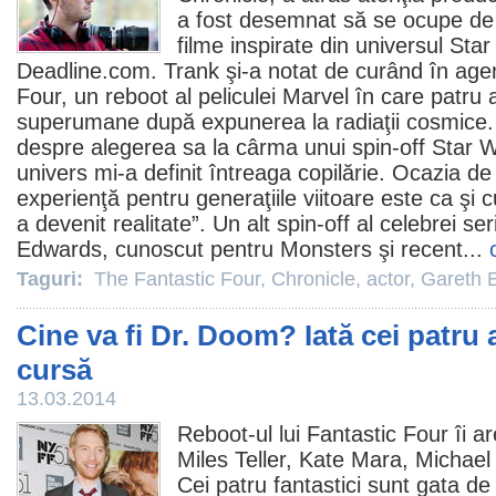
a fost desemnat să se ocupe de u
filme
inspirate din universul Sta
Deadline.com. Trank şi-a notat de curând în agen
Four, un reboot al peliculei Marvel în care patru 
superumane după expunerea la radiaţii cosmice.
despre alegerea sa la cârma unui spin-off Star W
univers mi-a definit întreaga copilărie. Ocazia d
experienţă pentru generaţiile viitoare este ca şi c
a devenit realitate”. Un alt spin-off al celebrei ser
Edwards
, cunoscut pentru Monsters şi recent...
Taguri:
The Fantastic Four
,
Chronicle
,
actor
,
Gareth 
Cine va fi Dr. Doom? Iată cei patru 
cursă
13.03.2014
Reboot-ul lui Fantastic Four îi ar
Miles Teller
,
Kate Mara
,
Michael
Cei patru fantastici sunt gata de