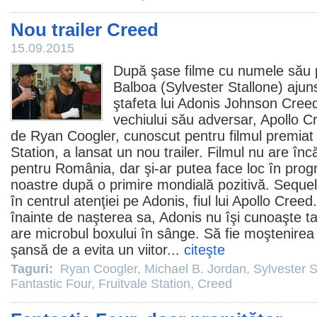
Nou trailer Creed
15.09.2015
După şase
filme
cu numele său p
Balboa (
Sylvester Stallone
) ajun
ştafeta lui Adonis Johnson
Cree
vechiului său adversar, Apollo C
de
Ryan Coogler
, cunoscut pentru
filmul
premiat
Station
, a lansat un nou trailer.
Filmul
nu are înc
pentru România, dar şi-ar putea face loc în pro
noastre după o primire mondială pozitivă. Sequelul
în centrul atenţiei pe Adonis, fiul lui Apollo Cre
înainte de naşterea sa, Adonis nu îşi cunoaşte ta
are microbul boxului în sânge. Să fie moştenirea
şansă de a evita un viitor...
citeşte
Taguri:
Ryan Coogler
,
Michael B. Jordan
,
Sylvester S
Fantastic Four
,
Fruitvale Station
,
Creed