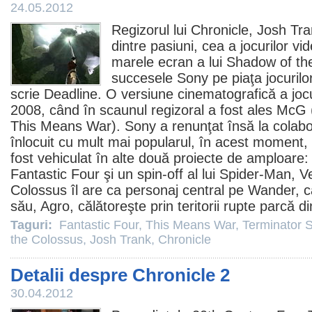
24.05.2012
Regizorul lui
Chronicle
,
Josh Tra
dintre pasiuni, cea a jocurilor v
marele ecran a lui
Shadow of th
succesele Sony pe piaţa jocurilo
scrie Deadline. O versiune cinematografică a joculu
2008, când în scaunul regizoral a fost ales
McG
This Means War
). Sony a renunţat însă la colabo
înlocuit cu mult mai popularul, în acest moment,
fost vehiculat în alte două proiecte de amploare: 
Fantastic Four
şi un spin-off al lui Spider-Man,
Colossus îl are ca personaj central pe Wander, 
său, Agro, călătoreşte prin teritorii rupte parcă d
Taguri:
Fantastic Four
,
This Means War
,
Terminator S
the Colossus
,
Josh Trank
,
Chronicle
Detalii despre Chronicle 2
30.04.2012