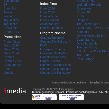
Scurt metraj
În pielea mea
Index filme
SF
Wuthering Heights
Stand Up
Index 2026
Obsession
Thriller
Index 2025
Crime 101
Western
Index acţiune
Kîzîm
Taguri filme
Index comedie
Hoppers
Taguri stiri
Actori populari
The Secret Agent
Arhiva stiri
Regizori populari
Good Luck, Have Fun, D
Program TV
Scream 7
Program cinema
How to Make a Killing
Premii filme
Cinema Bucuresti
Cazul Samca
Premii Oscar
Cinema City Cotroceni
Dolce far niente
Oscar 2026
IMAX
The Last Viking
Oscar 2025
Movieplex Cinema
Kill Bill: The Whole Blood
Oscar 2024
Hollywood Multiplex
The Bride!
Cannes
Cineplexx Baneasa
Cold Storage
Cannes 2026
Happy Cinema
Globul de Aur
Cinema City Sun Plaza
Berlin
Cinema City Mega Mall
Venetia
Cinema City ParkLake
Acest site folosește cookie-uri. Navigând în conti
Copyright© 2000-2026 Cinemagia®
Termeni şi condiţii
|
Contact
|
Politica de confidențialitate
|
A.N.P.C