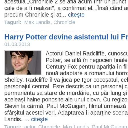
acestuia „Chronicle 2 se află acum într-un punct 
cale de a fi realizat”, a confirmat el. „Însă când 
precum Chronicle şi at...
citeşte
Taguri:
Max Landis
,
Chronicle
Harry Potter devine asistentul lui 
01.03.2013
Actorul
Daniel Radcliffe
, cunoscu
Potter, se află în negocieri final
Century Fox pentru apariția în
fi
nouă adaptare a romanului
horr
Shelley. Radcliffe îl va juca pe Igor cocoșatul, cel
personajul central. Este descris ca un personaj c
permanenta sa stare de murdărie, cu păr lung și
aceleași haine ponosite ale unui clovn. Cu regizor
Slevin
la cârmă,
Paul McGuigan
,
filmul
urmează s
sfârșitul acestei veri. Adaptarea îi aparține scenar
Landis
. ...
citeşte
Taguri:
actor
,
Chronicle
,
Max Landis
,
Paul McGuigan