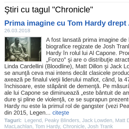
Ştiri cu tagul "Chronicle"
Prima imagine cu Tom Hardy drept
26.03.2018
A fost lansată prima imagine de la
biografice regizate de
Josh Tran
Hardy
în rolul lui Al Capone. Pro
„Fonzo” şi are o distribuţie atrac
Linda Cardellini
(Bloodline),
Matt Dillon
şi
Jack L
se anunţă ceva mai intens decât clasicele producţ
axează pe finalul vieţii liderului mafiot, când, la
închisoare, este stăpânit de demenţă. Pe măsură
ale lui Capone se diminuează „este bântuit de amin
dure şi pline de violenţă, ce se suprapun prezentu
Hardy nu este la primul rol de gangster (vezi
Pea
din 2015,
Legen
...
citeşte
Taguri:
Legend
,
Peaky Blinders
,
Jack Lowden
,
Matt D
MacLachlan
,
Tom Hardy
,
Chronicle
,
Josh Trank