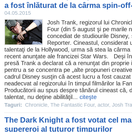
a fost înlăturat de la cârma spin-of
04.05.2015
Josh Trank
, regizorul lui
Chronic
Four (din 5 august şi pe marile n
concediat de studiourile Disney,
Reporter. Cineastul, considerat u
talentaţi de la Hollywood, urma să stea la cârma u
recent anunţate ale francizei Star Wars. Deşi î
presă Trank a declarat că a renunţat din proprie ini
pentru a se concentra pe „alte propuneri creative 
cadrul Disney susţin că acest lucru a fost cauz
neadecvat al regizorului în timpul filmărilor la Fa
Producătorii au spus despre tânărul cineast că, d
talentat, nu deţine abilităţil...
citeşte
Taguri:
Chronicle
,
The Fantastic Four
,
actor
,
Josh Tr
The Dark Knight a fost votat cel ma
supereroi al tuturor timpurilor