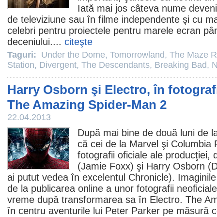
Iată mai jos câteva nume deveni
de televiziune sau în
filme
independente şi cu ma
celebri pentru proiectele pentru marele ecran până
deceniului....
citeşte
Taguri:
Under the Dome
,
Tomorrowland
,
The Maze R
Station
,
Divergent
,
The Descendants
,
Breaking Bad
,
N
Harry Osborn şi Electro, în fotografi
The Amazing Spider-Man 2
22.04.2013
După mai bine de două luni de la 
că cei de la Marvel şi Columbia 
fotografii oficiale ale producţiei,
(
Jamie Foxx
) şi Harry Osborn (
D
ai putut vedea în excelentul
Chronicle
). Imaginil
de la publicarea online a unor fotografii neoficial
vreme după transformarea sa în Electro.
The Am
în centru aventurile lui Peter Parker pe măsură ce