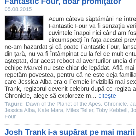
Fantastic Four, doar promiţător
05.08.2015
Acum câteva săptămâni ne înt
Fantastic Four va fi senzaţia ver
cuvintele înapoi nici când am fos
circumspecţi în faţa acestei pre
ne-am hazardat şi că poate Fantastic Four, lansa
din ţară, nu va fi întâmpinat cu la fel de mult en
aşteptat, dar acest reboot al aventurilor uneia din
echipe Marvel nu este chiar de lepădat. Află mai 
repetăm povestea, pentru că ne este deja famili
care
Jessica Alba
era o Femeie invizibilă mai se
Trank
, regizorul devenit celebru după ce regiza 
Chronicle
, alege să exploreze m...
citeşte
Taguri:
Dawn of the Planet of the Apes
,
Chronicle
,
Ja
Jessica Alba
,
Kate Mara
,
Miles Teller
,
Toby Kebbell
,
Jo
Four
Josh Trank i-a supărat pe mai marii