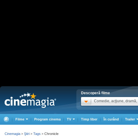
Descoperă filme
Comedie, acţiune, dramă, .
Filme
Program cinema
TV
Timp liber
În curând
Trailer
Cinemagia
Ştiri
Tags
Chronicle
>
>
>