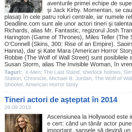
aventurile primei echipe de supe
şi Jack Kirby. Momentan, se caută
plasaţi în cele patru roluri centrale, iar numele re
Deadline.com sunt ale unor actori tineri şi talentaţ
Richards, alias Mr. Fantastic, regizorul
Josh Tra
Harington
(
Game of Thrones
),
Miles Teller
(
The 
O’Connell (
Skins
,
300: Rise of an Empire
).
Saoir
Hanna
), dar şi
Kate Mara
(
American Horror Stor
Robbie
(
The Wolf of Wall Street
) sunt posibilele a
Susan Storm, alias The Invisible Woman, în vr
Taguri:
X-Men: The Last Stand
,
sherlock holmes
,
Sim
Station
,
Chronicle
,
Michael B. Jordan
,
The Wolf of Wal
Shooter
,
American Horror Story
Tineri actori de aşteptat în 2014
26.09.2013
Ascensiunea la Hollywood este im
e cert: când un tânăr actor pun
important, şansele să devină un 