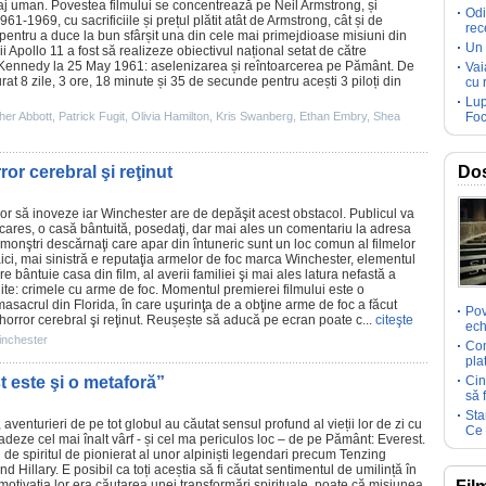
j uman. Povestea filmului se concentrează pe Neil Armstrong, și
Odi
1-1969, cu sacrificiile și prețul plătit atât de Armstrong, cât și de
rec
entru a duce la bun sfârșit una din cele mai primejdioase misiuni din
Un 
ii Apollo 11 a fost să realizeze obiectivul național setat de către
 Kennedy la 25 May 1961: aselenizarea și reîntoarcerea pe Pământ. De
Vai
t 8 zile, 3 ore, 18 minute și 35 de secunde pentru acești 3 piloți din
cu 
Lup
her Abbott
,
Patrick Fugit
,
Olivia Hamilton
,
Kris Swanberg
,
Ethan Embry
,
Shea
Foc
or cerebral şi reţinut
Dos
or
să inoveze iar
Winchester
are de depăşit acest obstacol. Publicul va
ares, o casă bântuită, posedaţi, dar mai ales un comentariu la adresa
monştri descărnaţi care apar din întuneric sunt un loc comun al filmelor
aici, mai sinistră e reputaţia armelor de foc marca Winchester, elementul
are bântuie casa din
film
, al averii familiei şi mai ales latura nefastă a
Unite: crimele cu arme de foc. Momentul premierei filmului este o
masacrul din Florida, în care uşurinţa de a obţine arme de foc a făcut
Pov
horror
cerebral şi reţinut. Reușește să aducă pe ecran poate c...
citeşte
ech
nchester
Com
pla
t este şi o metaforă”
Cin
să 
Sta
venturieri de pe tot globul au căutat sensul profund al vieții lor de zi cu
Ce 
adeze cel mai înalt vârf - și cel ma periculos loc – de pe Pământ:
Everest
.
i de spiritul de pionierat al unor alpiniști legendari precum Tenzing
Hillary. E posibil ca toți aceștia să fi căutat sentimentul de umilință în
 motivația lor era căutarea unei transformări spirituale, poate că misiunea