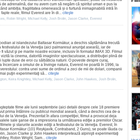
Fil
tă de adrenalină, dar nu avem cum să negăm că spiritul uman e pus la
nd ambiția, fragilitatea omenească și o furtună inimaginabilă intră în
e fapte reale,
filmul
Everest are în di...
citeşte
kes
,
Robin Wright
,
Michael Kelly
,
Josh Brolin
,
Jason Clarke
,
Everest
oodian al islandezului
Baltasar Kormákur
, a deschis săptămâna trecută
 festivalului de la Veneţia (
aici
palmaresul anunţat aseară), iar de
 fi văzut şi pe marile noastre ecrane, inclusiv în formatul IMAX 3D.
Filmul
 vizită la
cinema
, datorită imaginilor spectaculoase, a distribuţiei plină de
 lupte duse de eroi cu sălbăticia naturii. O poveste despre curaj,
a încercare a omului de a învinge natura, Everest ne poartă în 1996, la
erestului: contra unei sume de ordinul a zeci de mii de dolari, companii
u mai puţin experimentaţi să...
citeşte
gton
,
Keira Knightley
,
Michael Kelly
,
Jason Clarke
,
John Hawkes
,
Josh Brolin
,
aşteptate
filme
ale lunii septembrie (
aici
detalii despre cele 18 premiere
ut prima întâlnire cu publicul mondial aseară, când a deschis cea de-a
ului de la Veneţia. Prezentat în afara competiţiei,
filmul
a provocat deja
ualele sale şanse de a impresiona la următoarea ediţie a premiilor
Oscar
.
P
ilmele şi starurile acestei ediţii a festivalului de la Veneţia
. Everest, în
altasar Kormákur (101 Reykjavík, Contraband, 2 Guns), se poate lăuda cu
lin
,
Jason Clarke
şi
John Hawkes
interpretează alpinişti experimentaţi
htley
,
Robin Wright
,
Sam
...
citeşte