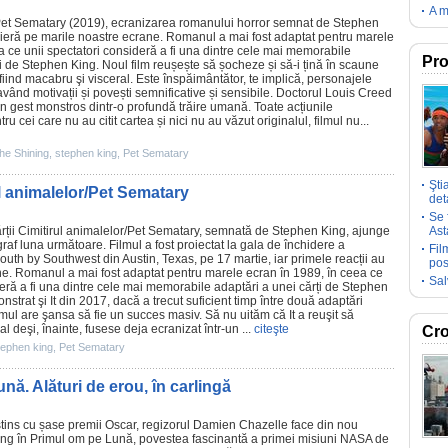
A m
Pet Sematary (2019), ecranizarea romanului
horror
semnat de
Stephen
mieră pe marile noastre ecrane. Romanul a mai fost adaptat pentru marele
a ce unii spectatori consideră a fi una dintre cele mai memorabile
Pro
ți de Stephen King. Noul
film
reușește să șocheze și să-i țină în scaune
 fiind macabru şi visceral. Este înspăimântător, te implică, personajele
având motivații și povești semnificative și sensibile. Doctorul Louis Creed
un gest monstros dintr-o profundă trăire umană. Toate acțiunile
u cei care nu au citit cartea și nici nu au văzut originalul,
filmul
nu...
he Shining
,
stephen king
,
Pet Sematary
Şti
rul animalelor/Pet Sematary
deta
Se 
rții
Cimitirul animalelor
/Pet Sematary, semnată de
Stephen King
, ajunge
Ast
raf
luna următoare.
Filmul
a fost proiectat la gala de închidere a
Fil
uth by Southwest din Austin, Texas, pe 17 martie, iar primele reacții au
pos
ne. Romanul a mai fost adaptat pentru marele ecran în 1989, în ceea ce
Sal
deră a fi una dintre cele mai memorabile adaptări a unei cărți de Stephen
trat şi It din 2017, dacă a trecut suficient timp între două adaptări
lmul
are şansa să fie un succes masiv. Să nu uităm că It a reuşit să
 deşi, înainte, fusese deja ecranizat într-un ...
citeşte
Cro
tephen king
,
Pet Sematary
ă. Alături de erou, în carlingă
tins cu șase
premii
Oscar
, regizorul
Damien Chazelle
face din nou
ing
în
Primul om pe Lună
, povestea fascinantă a primei misiuni NASA de