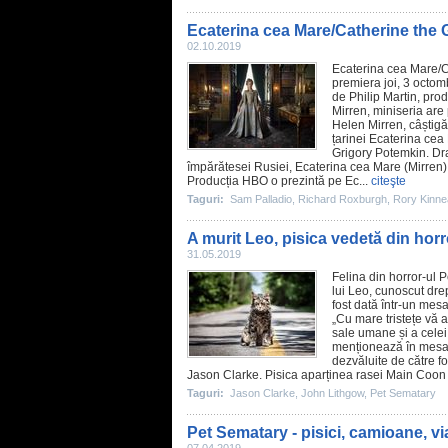
Ecaterina cea Mare/Catherine the 
02.10.2019
Ecaterina cea Mare/
C
premiera joi, 3 octo
de Philip Martin, pr
Mirren
, miniseria ar
Helen Mirren, câștig
țarinei Ecaterina cea
Grigory Potemkin. Dra
împărătesei Rusiei, Ecaterina cea Mare (Mirren)
Producția HBO o prezintă pe Ec...
citeşte
Taguri:
Sam Palladio
,
Richard Roxburgh
,
Rory Kinne
A murit Leo, pisica vedetă din hor
31.05.2019
Felina din
horror
-ul
P
lui Leo, cunoscut dre
fost dată într-un mes
„Cu mare tristețe vă 
sale umane și a celei
menționează în mesaj.
dezvăluite de către f
Jason Clarke
. Pisica aparținea rasei Main Coon –
Taguri:
Jason Clarke
,
John Lithgow
,
Pet Sematary
Pet Sematary - pisici, camioane, vi