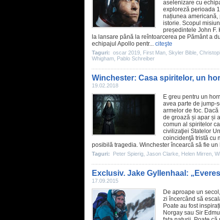
aselenizare cu echipa
exploreză perioada 196
națiunea americană, p
istorie. Scopul misiun
președintele John F.
la lansare până la reîntoarcerea pe Pământ a dura
echipajul Apollo pentr...
citeşte
Taguri:
oscar 2019
,
First Man
,
Skyler Bible
,
Christop
Whigham
,
Pablo Schreiber
Winchester: Casa spiritelor, un horr
19.02.2018
E greu pentru un
horr
avea parte de jump-sc
armelor de foc. Dacă 
de groază și apar și 
comun al spiritelor c
civilizaţiei Statelor 
coincidenţă tristă cu 
posibilă tragedia. Winchester încearcă să fie un
Taguri:
Peter Spierig
,
Jason Clarke
,
Helen Mirren
,
Wi
Exclusiv. Jake Gyllenhaal: „Everes
17.09.2015
De aproape un secol, a
zi încercând să escal
Poate au fost inspiraț
Norgay sau Sir Edmund 
fața naturii. Poate că