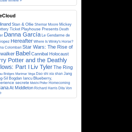
toate filmele »
eCloud
dinand
Stan & Ollie
Mickey
Shemar Moore
ottery Ticket
Playhouse Presents
Death
Danna García
Le Gendarme de
er
Hereafter
Tropez
Where Is Winky's Horse?
Star Wars: The Rise of
ina Colombari
Babel
walker
Cannibal Holocaust
ry Potter and the Deathly
lows: Part I
Liv Tyler
The Ring
Dao shi xia shan
Jang
au Bridges
Marimar Vega
Bogdan Iancu
Blueberry,
g-Sil
perience secrete
Homecoming
Mekhi Phifer
iana
At Middleton
Richard Harris
Dita Von
e