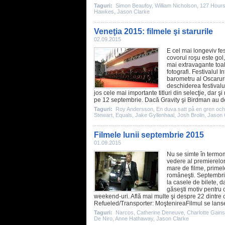
Taguri:
Simon Beaufoy
,
William Nicholson
,
127 Hour
Hawkes
,
Jason Clarke
Veneţia 2015: filmele şi starurile
02.09.2015
E cel mai longeviv fes
covorul roşu este gol
mai extravagante toale
fotografi. Festivalul 
barometru al Oscaruril
deschiderea festivalu
jos cele mai importante titluri din selecţie, dar
pe 12 septembrie. Dacă Gravity şi Birdman au desc
Taguri:
Roy Andersson
,
En duva satt på en gren och 
Stewart
,
Equals
,
Jake Gyllenhaal
,
Josh Brolin
,
Jason 
Filmele lunii septembrie 2015
01.09.2015
Nu se simte în termom
vedere al premierelo
mare de
filme
, primel
româneşti. Septembrie
la casele de bilete, 
găseşti motiv pentru o
weekend-uri. Află mai multe şi despre
22 dintre 
Refueled
/Transporter: Moştenirea
Filmul
se lanse
Taguri:
Narcos
,
Catherine Deneuve
,
Charlotte Gain
De Niro
,
Anne Hathaway
,
Jason Clarke