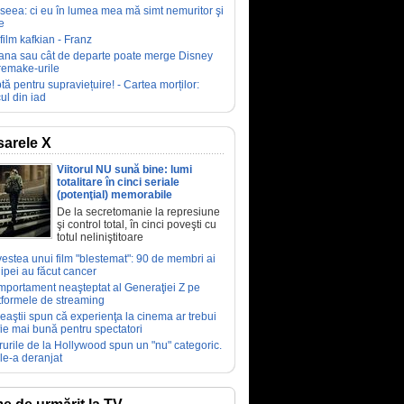
seea: ci eu în lumea mea mă simt nemuritor şi
e
film kafkian - Franz
ana sau cât de departe poate merge Disney
remake-urile
tă pentru supraviețuire! - Cartea morților:
ul din iad
arele X
Viitorul NU sună bine: lumi
totalitare în cinci seriale
(potenţial) memorabile
De la secretomanie la represiune
şi control total, în cinci poveşti cu
totul neliniştitoare
estea unui film "blestemat": 90 de membri ai
ipei au făcut cancer
portament neaşteptat al Generaţiei Z pe
tformele de streaming
eaştii spun că experienţa la cinema ar trebui
fie mai bună pentru spectatori
rurile de la Hollywood spun un "nu" categoric.
le-a deranjat