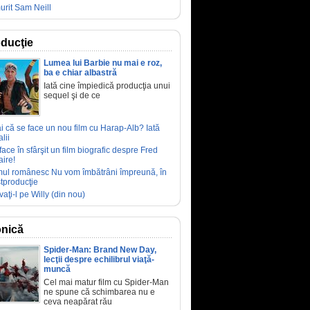
urit Sam Neill
ducţie
Lumea lui Barbie nu mai e roz,
ba e chiar albastră
Iată cine împiedică producţia unui
sequel şi de ce
ai că se face un nou film cu Harap-Alb? Iată
lii
face în sfârşit un film biografic despre Fred
aire!
mul românesc Nu vom îmbătrâni împreună, în
tproducţie
vaţi-l pe Willy (din nou)
nică
Spider-Man: Brand New Day,
lecţii despre echilibrul viaţă-
muncă
Cel mai matur film cu Spider-Man
ne spune că schimbarea nu e
ceva neapărat rău