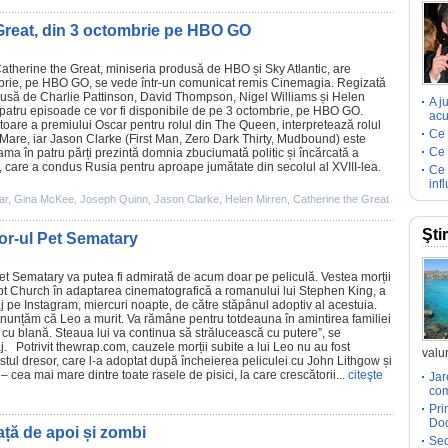
Great, din 3 octombrie pe HBO GO
atherine the Great
, miniseria produsă de HBO și Sky Atlantic, are
mbrie, pe HBO GO, se vede într-un comunicat remis Cinemagia. Regizată
odusă de Charlie Pattinson, David Thompson, Nigel Williams și
Helen
A j
e patru episoade ce vor fi disponibile de pe 3 octombrie, pe HBO GO.
acu
ătoare a premiului
Oscar
pentru rolul din The Queen, interpretează rolul
Ce 
 Mare, iar
Jason Clarke
(First Man, Zero Dark Thirty, Mudbound) este
Ce 
ma în patru părți prezintă domnia zbuciumată politic și încărcată a
, care a condus Rusia pentru aproape jumătate din secolul al XVIII-lea.
Ce 
inf
ar
,
Gina McKee
,
Joseph Quinn
,
Jason Clarke
,
Helen Mirren
,
Catherine the Great
Şti
ror-ul Pet Sematary
et Sematary
va putea fi admirată de acum doar pe peliculă. Vestea morții
pt Church în adaptarea cinematografică a romanului lui Stephen King, a
aj pe Instagram, miercuri noapte, de către stăpânul adoptiv al acestuia.
anunțăm că Leo a murit. Va rămâne pentru totdeauna în amintirea familiei
 cu blană. Steaua lui va continua să strălucească cu putere”, se
 Potrivit thewrap.com, cauzele morții subite a lui Leo nu au fost
valur
ostul dresor, care l-a adoptat după încheierea peliculei cu
John Lithgow
și
 cea mai mare dintre toate rasele de pisici, la care crescătorii...
citeşte
Jar
com
Pri
Doc
ață de apoi și zombi
Sec