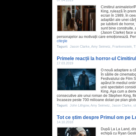
07.04.2019
Cimitirul animalelor
/
King
, rulează în pre
ecran în 1989, în cee
adaptări ale unei căr
pe iubitorii de
horror
,
sunt bine construite, 
(
Jason Clarke
) face 
personajelor au motivații care emoționează. Pentr
citeşte
Taguri:
Jason Clarke
,
Amy Seimetz
,
Frankenstein
,
T
Primele reacții la horror-ul Cimiti
17.03.2019
O nouă adaptare a că
în sălile de
cinematog
Festivalului de
Film
So
apărut în mediul onli
unii spectatori consi
King. Aşa cum a demons
consecutive ale unui roman de Stephen King,
fi
încaseze peste 700 milioane dolari pe plan global
Taguri:
John Lithgow
,
Amy Seimetz
,
Jason Clarke
,
s
Tot ce știm despre Primul om pe Lun
14.10.2018
După La La Land, dis
echipă cu
Ryan Gosl