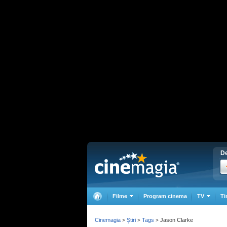
De
Filme
Program cinema
TV
Ti
Cinemagia
Ştiri
Tags
Jason Clarke
>
>
>