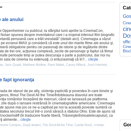
"
Cat
Gos
 ale anului
Cin
ci
ui
Oppenheimer
cu publicul, la sfârşitul lunii aprilie la CinemaCon,
Do
 Nolan spunea despre inventatorul care i-a inspirat intensul
film
biografic
rtantă persoană care a trăit vreodată" (detalii
aici
). Cinemagia a văzut
offi
e ecranul IMAX şi consideră că este unul din marile
filme
ale anului şi,
Cine
mieră obligatorie pentru cei pasionaţi de istorie şi de legăturile dintre
Bloc
ata de trei ore, acţiunea complexă, zecile de personaje şi faptul că
filmul
multe perioade timp ar putea descuraja o parte a publicului, dar noi nu
din sala de
cinema
nu extenuaţi, ci entuziasmaţi că în?...
citeşte
an
,
Jack Quaid
,
Matthew Modine
,
Rami Malek
,
Casey Affleck
,
Josh Hartnett
,
de fapt ignoranţa
da de staruri de pe afiş, violenţa explicită şi povestea în care binele şi
ngeros,
filmul
The Devil All the Time
/Întotdeauna diavolul are toate
enţia românilor începând de miercuri, când se lansează pe platforma
va zile după o lansare restrânsă în cinematografele americane. Cinemagia
oate spune mai jos ce ne-a captivat pe noi la această poveste sumbră ce
tatea secolului trecut într-o zonă săracă a statului Ohio. Este de ajuns să
 Knockemstiff (în traducere foarte liberă, Trăsneşteiînmoalelecapului), ca
ţi alimente...
citeşte
Go
ntonio Campos
,
După dealuri
,
The Devil All the Time
,
Castle Rock
,
cristian