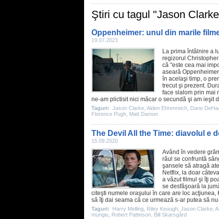
Ştiri cu tagul "Jason Clarke
Oppenheimer: unul din marile filme
19.07.2023
La prima întâlnire a l
regizorul Christopher
că "este cea mai impo
aseară Oppenheimer p
în acelaşi timp, o pre
trecut şi prezent. Dur
face slalom prin mai 
ne-am plictisit nici măcar o secundă şi am ieşit 
Taguri:
Jason Clarke
,
Alden Ehrenreich
,
Dane DeHa
Florence Pugh
,
Matt Damon
The Devil All the Time: diavolul e 
15.09.2020
Având în vedere grăma
răul se confruntă sâ
şansele să atragă at
Netflix, la doar câte
a văzut
filmul
şi îţi p
se desfăşoară la jumă
citeşti numele oraşului în care are loc acţiunea,
să îţi dai seama că ce urmează s-ar putea să nu-
Taguri:
Harry Melling
,
Riley Keough
,
Jason Clarke
,
A
mungiu
,
Robert Pattinson
,
Bill Skarsgård