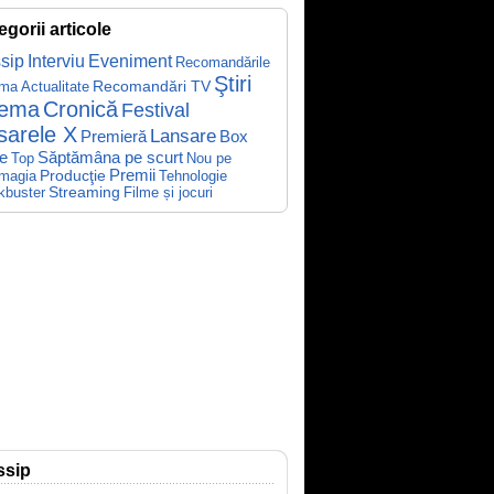
egorii articole
sip
Interviu
Eveniment
Recomandările
Ştiri
Recomandări TV
ema
Actualitate
nema
Cronică
Festival
sarele X
Lansare
Premieră
Box
Săptămâna pe scurt
ce
Top
Nou pe
Producţie
Premii
Tehnologie
magia
kbuster
Streaming
Filme și jocuri
ssip