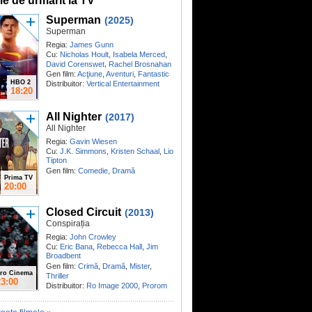
me de urmărit la TV
Superman
(2025)
Superman
Regia:
James Gunn
Cu:
Nicholas Hoult
,
Isabela Merced
,
,
David Corenswet
Rachel Brosnahan
Gen film:
Acţiune
,
Aventuri
,
Fantastic
HBO 2
Distribuitor:
Vertical Entertainment
18:20
All Nighter
(2017)
All Nighter
Regia:
Gavin Wiesen
Cu:
J.K. Simmons
,
Kristen Schaal
,
Lio
Tipton
Gen film:
Comedie
,
Dramă
Prima TV
20:00
Closed Circuit
(2013)
Conspirația
Regia:
John Crowley
Cu:
Eric Bana
,
Rebecca Hall
,
Jim
Broadbent
Gen film:
Crimă
,
Dramă
,
Mister
,
ro Cinema
Thriller
23:00
Distribuitor:
Ro Image 2000
,
Prorom