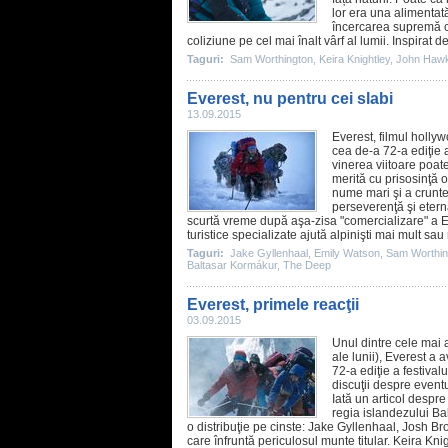
lor era una alimenta
încercarea supremă câ
coliziune pe cel mai înalt vârf al lumii. Inspirat d
Taguri:
Sam Worthington
,
Keira Knightley
,
John Haw
Everest, nu pentru cei slabi
13.09.2015
Everest
,
filmul
hollyw
cea de-a 72-a ediţie a
vinerea viitoare poate
merită cu prisosinţă o
nume mari şi a cruntei
perseverenţă şi etern
scurtă vreme după aşa-zisa "comercializare" a Ev
turistice specializate ajută alpinişti mai mult sa
Taguri:
Jake Gyllenhaal
,
Emily Watson
,
Sam Worthin
Baltasar Kormákur
,
The Deep
Everest, primele reacţii
03.09.2015
Unul dintre cele mai 
ale lunii),
Everest
a av
72-a ediţie a festival
discuţii despre event
Iată un articol
despre f
regia islandezului B
o distribuţie pe cinste:
Jake Gyllenhaal
,
Josh Bro
care înfruntă periculosul munte titular.
Keira Knig