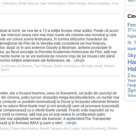
Vezi 
s
,
Unbroken
,
Emily Watson
,
Sam Worthington
,
Robin Wright
,
Keira Knightley
,
John
Cin
Fer
17
L
tival al lumii, iar cea de-a 72-a ediţie începe chiar astăzi. Poate că acum
, dar miercuri seara cele mai mari nume ale
cinema
-ului mondial şi cele
Fight
te vor colora scena festivalului, în lumina blitzurilor hoardelor de
St. 
Internaţional de
Film
de la Veneţia este considerat cel mai timpuriu
or, după ce în anii anteriori
Gravity
şi
Birdman
, ambele proiectate în
Mart
lui, au făcut senzaţie la
Premiile
Academiei Americane de
Film
. Iată mai
Sky
 şi marile nume ce se vor perinda pe covorul roşu de pe insula Lido până
his ediţiile anterioare ale festivalului, de...
citeşte
Har
funderade på tillvaron
,
Tom Hooper
,
Eddie Redmayne
,
Nicholas Hoult
,
Kristen
Hal
Clarke
2
Be
Yeon
l'ex
Syr
etre, dar a început toamna, ceea ce înseamnă, cel puţin din punctul de
Tees
r din
cinema
, patru lucruri: dispariţia mega-blockbusterelor, un număr mai
e contacte cu posibilii nominalizaţi la
Oscar
şi începutul ofensivei filmelor
 nu aduce filme foarte mari şi nici producţii care să provoace busculadă
dar compensează cu o ofertă foarte variată. Practic este imposibil să nu
 vizită la cinema: iată mai jos ce poţi vedea în următoarele patru
cele mai aşteptate seriale ale toamnei
. 4 septembrie
The Transporter
ază şi în formatul IMAX şi pare a oferi...
citeşte
sbourg
,
Chiara Mastroianni
,
Benoît Jacquot
,
Ana Lungu
,
Jesse Eisenberg
,
Robert