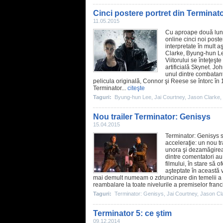
Cinci postere portret din Terminat
11.05.2015
Cu aproape două luni 
online cinci noi post
interpretate în mult 
Clarke
,
Byung-hun L
Viitorului se înteţeşt
artificială Skynet. J
unul dintre combatanţi
pelicula originală, Connor şi Reese se întorc î
Terminator...
citeşte
Taguri:
Byung-hun Lee
,
Jai Courtney
,
Jason Clarke
,
Nou trailer Terminator: Genisys
15.04.2015
Terminator: Genisys
s
acceleraţie: un nou tr
unora şi dezamăgirea 
dintre comentatori au 
filmului, în stare să o
aşteptate în această 
mai demult numeam
o zdruncinare din temelii a 
reambalare la toate nivelurile a premiselor franc
Taguri:
Terminator: Genisys
,
Jai Courtney
,
Jason Cl
Terminator 5: ce ştim
09.12.2014