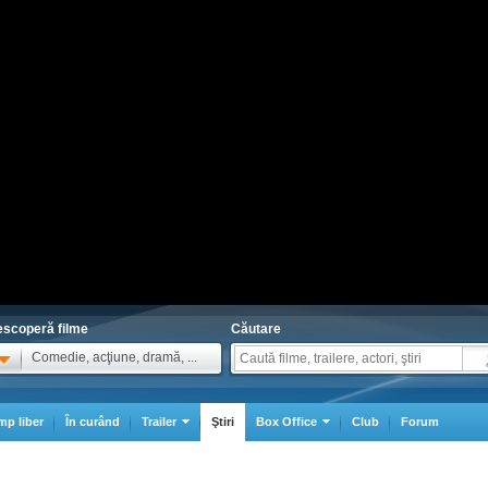
scoperă filme
Căutare
Comedie, acţiune, dramă, ...
mp liber
În curând
Trailer
Ştiri
Box Office
Club
Forum