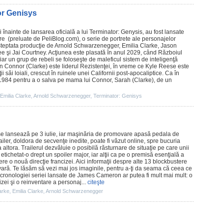
or Genisys
înainte de lansarea oficială a lui Terminator: Genysis, au fost lansate
ere (preluate de PeliBlog.com), o serie de portrete ale personajelor
aşteptata producţie de
Arnold Schwarzenegger
,
Emilia Clarke
,
Jason
ee
şi
Jai Courtney
. Acţiunea este plasată în anul 2029, când Războiul
e iar un grup de rebeli se foloseşte de maleficul sistem de inteligenţă
ohn Connor (Clarke) este liderul Rezistenţei, în vreme ce Kyle Reese este
i săi loiali, crescut în ruinele unei Californii post-apocaliptice. Ca în
n 1984 pentru a o salva pe mama lui Connor, Sarah (Clarke), de un
Emilia Clarke
,
Arnold Schwarzenegger
,
Terminator: Genisys
e lansează pe 3 iulie, iar maşinăria de promovare apasă pedala de
ailer, doldora de secvenţe inedite, poate fi văzut online, spre bucuria
altora. Trailerul dezvăluie o posibilă răsturnare de situaţie pe care unii
etichetat-o drept un spoiler major, iar alţii ca pe o premisă esenţială a
fere o nouă direcţie francizei.
Aici
informaţii despre alte 13 blockbustere
vară. Te lăsăm să vezi mai jos imaginile, pentru a-ţi da seama că ceea ce
cronologiei seriei
lansate de James Cameron ar putea fi mult mai mult: o
izei şi o reinventare a personaj...
citeşte
arke
,
Emilia Clarke
,
Arnold Schwarzenegger