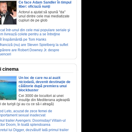
Ce face Adam Sandler în timpul
liber: oficiază nunţi
Actorul a ajutat să spună "da"
unul dintre cele mai mediatizate
cupluri de pe glob
ucat într-unul din cele mai populare seriale şi
m livrează colete pentru a se întreţine
îl înspăimântă pe Tom Hanks
franciză (nu) are Steven Spielberg la suflet
părere are Robert Downey Jr. despre
luenceri
ri cinema
Un loc de care nu ai auzit
niciodată, devenit destinaţie de
călătorie după premiera unui
blockbuster
Cei 3000 de locuitori ai unei
insuliţe din Mediterana aşteaptă
i de turişti (şi au cu ce să-i atragă)
ed Leto, acuzat de zece femei de
portament sexual inadecvat
mul trailer Avengers: Doomsday! Villain-ul
tor Doom, în toată splendoarea
retul lui Digger, dezvăluit! Iată primul trailer