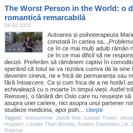
The Worst Person in the World: o 
romantică remarcabilă
04.02.2022
Autoarea și psihoterapeuta Mari
constată în cartea sa, „Problema
ce în ce mai mulți adulți rămân n
ce în ce mai dificil să ne respon
decizii. Preferăm să rămânem captivi în comoditat
sperând că totul se va rezolva cumva de la sine în
devenim cineva, ne e frică de permanența sau mo
fără întoarcere. Ca și cum frica de a ne hotărî as
echivalează cu o moarte în timpul vieții. Astfel tră
Reinsve
), o tânără din Oslo care nu reușește să 
asupra unei cariere, nici asupra unui partener r
studieze medicina, apoi psih...
citeşte
Taguri:
Midsommar
,
Jakob Ihre
,
Kasper Tuxen
,
Jesse
Huppert
,
Louder Than Bombs
,
Anders Danielsen Lie
,
Reprise