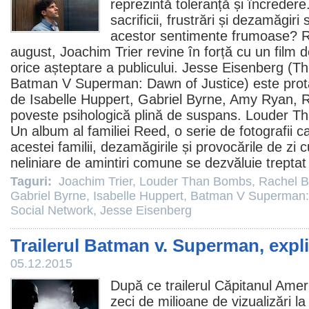
reprezintă toleranță și încredere
sacrificii, frustrări și dezamăgir
acestor sentimente frumoase? Re
august,
Joachim Trier
revine în forță cu un
film
d
orice așteptare a publicului.
Jesse Eisenberg
(
Th
Batman V Superman: Dawn of Justice
) este prot
de
Isabelle Huppert
,
Gabriel Byrne
,
Amy Ryan
,
R
poveste psihologică plină de suspans.
Louder T
Un album al familiei Reed, o serie de fotografii c
acestei familii, dezamăgirile și provocările de zi 
neliniare de amintiri comune se dezvăluie treptat
Taguri:
Joachim Trier
,
Louder Than Bombs
,
Rachel 
Gabriel Byrne
,
Isabelle Huppert
,
Batman V Superman: 
Social Network
,
Jesse Eisenberg
Trailerul Batman v. Superman, expli
05.12.2015
După ce trailerul
Căpitanul Ameri
zeci de milioane de vizualizări la 