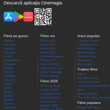
Descarcă aplicaţia Cinemagia
Filme pe genuri
Filme noi
Actori populari
Acţiune
Filme 2028
Charlize Theron
Animaţie
Filme 2027
Cate Blanchett
Aventuri
Filme 2026
Nicole Kidman
Comedie
Filme 2025
Adrien Brody
Crimă
Premiere cinema
Osvaldo Ríos
Documentar
Filme la TV
Hilary Duff
Dragoste
Filme pe DVD
Născuţi azi
Dramă
Filme pe Blu-ray
Trailere filme
Familie
Filme româneşti
S to X
Fantastic
Filme indiene
Our Sticky Love
Film noir
Filme 2026
Let's Marry Harry
Horror
Filme noi 2026
102 Minutes Inside the 
Istoric
Actiune 2026
Lion
Mister
Comedie 2026
Blood Sacrifice
Muzică
Dragoste 2026
The Only Living Pickpocke
Muzical
Horror 2026
Filme populare
Război
Indiene 2026
Romantic
Project Hail Mary
Româneşti 2026