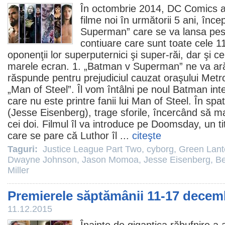
În octombrie 2014, DC Comics a
filme
noi în următorii 5 ani, înc
Superman” care se va lansa pest
contiuare care sunt toate cele 1
oponenţii lor superputernici şi super-răi, dar şi ce
marele ecran. 1. „Batman v Superman” ne va a
răspunde pentru prejudiciul cauzat oraşului Metropo
„Man of Steel”. Îl vom întâlni pe noul Batman int
care nu este printre fanii lui Man of Steel. În sp
(
Jesse Eisenberg
), trage sforile, încercând să m
cei doi.
Filmul
îl va introduce pe Doomsday, un ti
care se pare că Luthor îl ...
citeşte
Taguri:
Justice League Part Two
,
cyborg
,
Green Lant
Dwayne Johnson
,
Jason Momoa
,
Jesse Eisenberg
,
Be
Miller
Premierele săptămânii 11-17 decem
11.12.2015