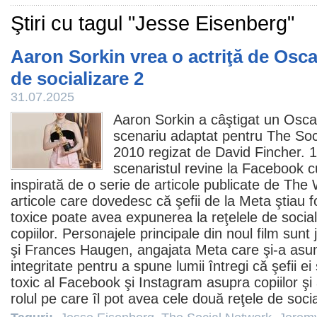
Ştiri cu tagul "Jesse Eisenberg"
Aaron Sorkin vrea o actriţă de Osc
de socializare 2
31.07.2025
Aaron Sorkin
a câştigat un
Osca
scenariu adaptat pentru
The Soc
2010
regizat de David Fincher. 1
scenaristul revine la Facebook 
inspirată de o serie de articole publicate de The 
articole care dovedesc că şefii de la Meta ştiau f
toxice poate avea expunerea la reţelele de social
copiilor. Personajele principale din noul
film
sunt j
şi Frances Haugen, angajata Meta care şi-a asum
integritate pentru a spune lumii întregi că şefii ei
toxic al Facebook şi Instagram asupra copiilor şi 
rolul pe care îl pot avea cele două reţele de socia