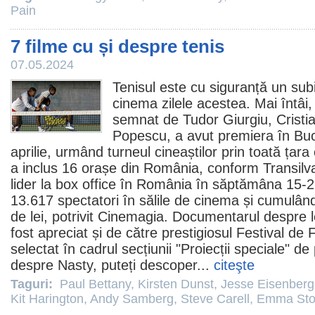
Pain
7 filme cu și despre tenis
07.05.2024
Tenisul este cu siguranță un subi
cinema
zilele acestea. Mai întâ
semnat de Tudor Giurgiu, Cristia
Popescu, a avut premiera în Bucur
aprilie, urmând turneul cineaștilor prin toată țar
a inclus 16 orașe din România,
conform Transilv
lider la box office în România în săptămâna 15-2
13.617 spectatori în sălile de
cinema
și cumulând
de lei, potrivit
Cinemagia
. Documentarul despre l
fost apreciat și de către prestigiosul Festival de
F
selectat în cadrul secțiunii "Proiecții speciale" 
despre Nasty, puteți
descoper
...
citeşte
Taguri:
Paul Bettany
,
Kirsten Dunst
,
Jesse Eisenberg
Kit Harington
,
Andy Samberg
,
Steve Carell
,
Emma St