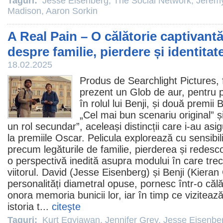
Taguri:
Jesse Eisenberg
,
The Social Network
,
Jeremy
Madison
,
Aaron Sorkin
A Real Pain – O călătorie captivant
despre familie, pierdere și identitat
18.02.2025
Produs de Searchlight Pictures,
prezent un Glob de aur, pentru p
în rolul lui Benji, și două
premii
Ba
„Cel mai bun scenariu original” ș
un rol secundar”, aceleași distincții care i-au asi
la
premiile
Oscar
. Pelicula explorează cu sensibil
precum legăturile de familie, pierderea și redesc
o perspectivă inedită asupra modului în care trec
viitorul. David (
Jesse Eisenberg
) și Benji (Kieran
personalități diametral opuse, pornesc într-o călă
onora memoria bunicii lor, iar în timp ce viziteaz
istoria t...
citeşte
Taguri:
Kurt Egyiawan
,
Jennifer Grey
,
Jesse Eisenbe