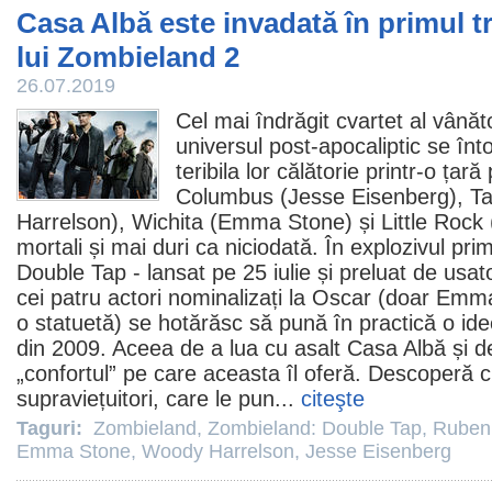
Casa Albă este invadată în primul tr
lui Zombieland 2
26.07.2019
Cel mai îndrăgit cvartet al vânăt
universul post-apocaliptic se înt
teribila lor călătorie printr-o țar
Columbus (
Jesse Eisenberg
), T
Harrelson
), Wichita (
Emma Stone
) și Little Rock 
mortali și mai duri ca niciodată. În explozivul prim 
Double Tap
- lansat pe 25 iulie și preluat de u
cei patru actori nominalizați la
Oscar
(doar Emma 
o statuetă) se hotărăsc să pună în practică o ide
din
2009
. Aceea de a lua cu asalt Casa Albă și d
„confortul” pe care aceasta îl oferă. Descoperă c
supraviețuitori, care le pun...
citeşte
Taguri:
Zombieland
,
Zombieland: Double Tap
,
Ruben 
Emma Stone
,
Woody Harrelson
,
Jesse Eisenberg