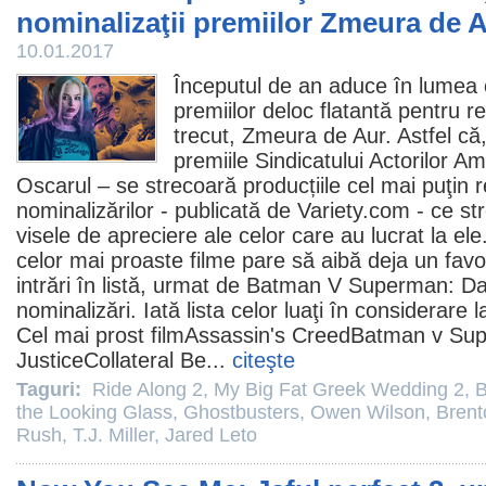
nominalizaţii premiilor Zmeura de 
10.01.2017
Începutul de an aduce în lumea ci
premiilor deloc flatantă pentru rea
trecut, Zmeura de Aur. Astfel că,
premiile
Sindicatului Actorilor Ame
Oscarul – se strecoară producțiile cel mai puţin re
nominalizărilor - publicată de Variety.com - ce s
visele de apreciere ale celor care au lucrat la el
celor mai proaste
filme
pare să aibă deja un favo
intrări în listă, urmat de
Batman V Superman: Daw
nominalizări. Iată lista celor luaţi în considerar
Cel mai prost
film
Assassin's Creed
Batman v Sup
Justice
Collateral Be
...
citeşte
Taguri:
Ride Along 2
,
My Big Fat Greek Wedding 2
,
B
the Looking Glass
,
Ghostbusters
,
Owen Wilson
,
Brent
Rush
,
T.J. Miller
,
Jared Leto