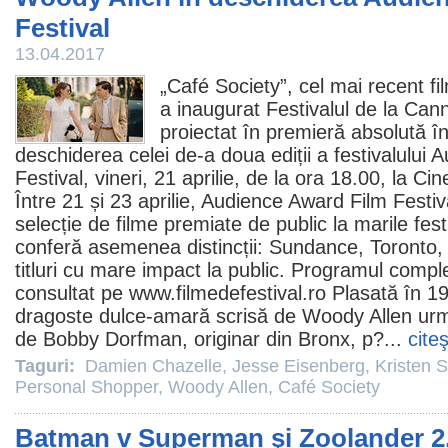
Festival
13.04.2017
„
Café Society
”, cel mai recent
fi
a inaugurat Festivalul de la Cann
proiectat în premieră absolută 
deschiderea celei de-a doua ediții a festivalului
Festival, vineri, 21 aprilie, de la ora 18.00, la
Cin
Între 21 și 23 aprilie, Audience Award
Film
Festiv
selecție de
filme
premiate de public la marile festi
conferă asemenea distincții: Sundance, Toronto, B
titluri cu mare impact la public. Programul complet
consultat pe www.filmedefestival.ro Plasată în 1
dragoste dulce-amară scrisă de Woody Allen ur
de Bobby Dorfman, originar din Bronx, p?...
cite
Taguri:
Damien Chazelle
,
Jesse Eisenberg
,
Kristen 
Personal Shopper
,
Woody Allen
,
Café Society
Batman v Superman şi Zoolander 2,