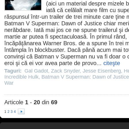
(aici
un material despre mizele b
iată că celălalt mare
film
cu supe
răspunsul într-un trailer de trei minute care ţine
Batman V Superman: Dawn of Justice
chiar meri
nerăbdare. Iată mai jos ce ne spune trailerul şi 
martie ar putea fi spectaculoasă. În primul rând
încăpăţânarea Warner Bros. de a spune în trei m
întâmpla în blockbuster. Dacă până acum mai toţi 
convinşi că Batman v Superman nu va fi doar o co
eroi şi că ei vor avea parte de provo...
citeşte
Taguri:
Gal Gadot
,
Zack Snyder
,
Jesse Eisenberg
,
He
Incredible Hulk
,
Batman V Superman: Dawn of Justice
War
Articole
1
-
20
din
69
1
2
3
4