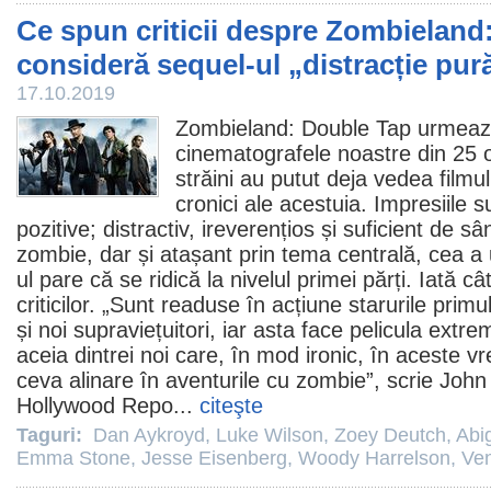
Ce spun criticii despre Zombieland
consideră sequel-ul „distracție pur
17.10.2019
Zombieland: Double Tap
urmează
cinematografele noastre din 25 oc
străini au putut deja vedea
filmul
cronici ale acestuia. Impresiile 
pozitive; distractiv, ireverențios și suficient de 
zombie, dar și atașant prin tema centrală, cea a un
ul pare că se ridică la nivelul primei părți. Iată câ
criticilor. „Sunt readuse în acțiune starurile primu
și noi supraviețuitori, iar asta face pelicula extr
aceia dintrei noi care, în mod ironic, în aceste v
ceva alinare în aventurile cu zombie”, scrie Joh
Hollywood Repo...
citeşte
Taguri:
Dan Aykroyd
,
Luke Wilson
,
Zoey Deutch
,
Abig
Emma Stone
,
Jesse Eisenberg
,
Woody Harrelson
,
Ve