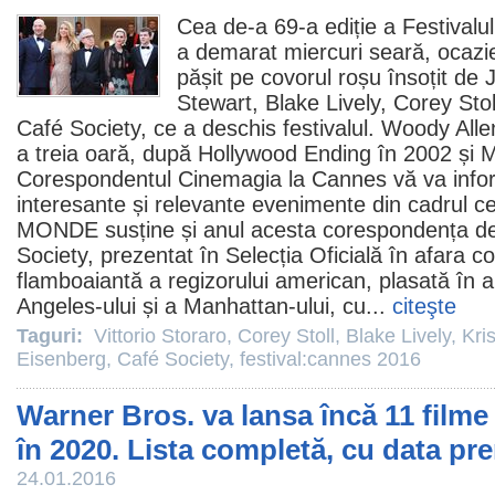
Cea de-a 69-a ediție a Festivalu
a demarat miercuri seară, ocazi
pășit pe covorul roșu însoțit de
Stewart
,
Blake Lively
,
Corey Stol
Café Society
, ce a deschis festivalul. Woody All
a treia oară, după Hollywood Ending în 2002 și M
Corespondentul Cinemagia la Cannes vă va info
interesante și relevante evenimente din cadrul cel
MONDE susține și anul acesta corespondența de l
Society, prezentat în Selecția Oficială în afara c
flamboaiantă a regizorului american, plasată în a
Angeles-ului și a Manhattan-ului, cu...
citeşte
Taguri:
Vittorio Storaro
,
Corey Stoll
,
Blake Lively
,
Kri
Eisenberg
,
Café Society
,
festival:cannes 2016
Warner Bros. va lansa încă 11 filme
în 2020. Lista completă, cu data pr
24.01.2016