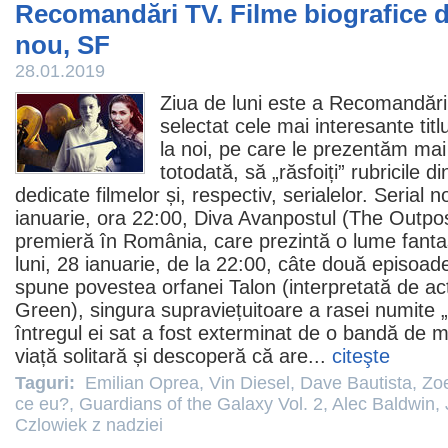
Recomandări TV. Filme biografice de
nou, SF
28.01.2019
Ziua de luni este a Recomandări
selectat cele mai interesante titl
la noi, pe care le prezentăm mai
totodată, să „răsfoiți” rubricile 
dedicate
filmelor
și, respectiv,
serialelor
. Serial 
ianuarie, ora 22:00, Diva Avanpostul (
The Outpo
premieră în România, care prezintă o lume fanta
luni, 28 ianuarie, de la 22:00, câte două episoa
spune povestea orfanei Talon (interpretată de act
Green), singura supraviețuitoare a rasei numite
întregul ei sat a fost exterminat de o bandă de 
viață solitară și descoperă că are...
citeşte
Taguri:
Emilian Oprea
,
Vin Diesel
,
Dave Bautista
,
Zo
ce eu?
,
Guardians of the Galaxy Vol. 2
,
Alec Baldwin
,
Czlowiek z nadziei