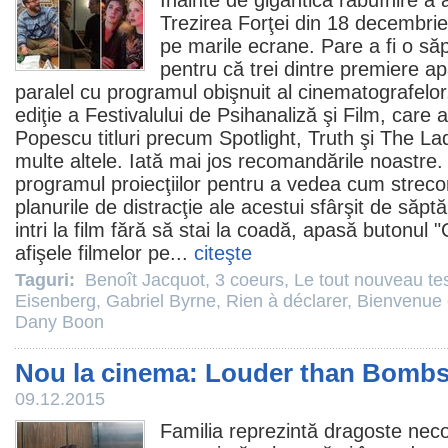
Înainte de gigantica răbufnire a 
Trezirea Forţei
din 18 decembri
pe marile ecrane. Pare a fi o s
pentru că trei dintre premiere ap
paralel cu programul obişnuit al cinematografelor
ediţie a Festivalului de Psihanaliză şi
Film
, care 
Popescu titluri precum
Spotlight
,
Truth
şi
The Lad
multe altele. Iată mai jos recomandările noastre. 
programul proiecţiilor pentru a vedea cum strecor
planurile de distracţie ale acestui sfârşit de săp
intri la
film
fără să stai la coadă, apasă butonul 
afişele filmelor pe...
citeşte
Taguri:
Benoît Jacquot
,
3 coeurs
,
Le tout nouveau te
Eisenberg
,
Gabriel Byrne
,
Rien à déclarer
,
Bienvenue c
Dany Boon
Nou la cinema: Louder than Bombs
09.12.2015
Familia reprezintă dragoste neco