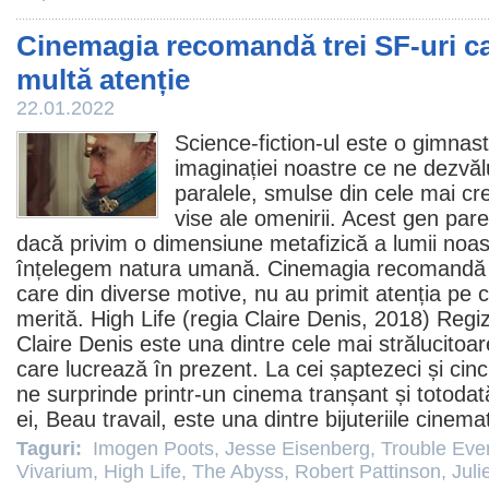
Cinemagia recomandă trei SF-uri ca
multă atenție
22.01.2022
Science-fiction-ul este o gimnast
imaginației noastre ce ne dezvăl
paralele, smulse din cele mai cr
vise ale omenirii. Acest gen pa
dacă privim o dimensiune metafizică a lumii noas
înțelegem natura umană. Cinemagia recomandă u
care din diverse motive, nu au primit atenția pe
merită.
High Life
(regia
Claire Denis
, 2018) Regi
Claire Denis este una dintre cele mai strălucito
care lucrează în prezent. La cei șaptezeci și cinci
ne surprinde printr-un
cinema
tranșant și totoda
ei,
Beau travail
, este una dintre bijuteriile cinema
Taguri:
Imogen Poots
,
Jesse Eisenberg
,
Trouble Eve
Vivarium
,
High Life
,
The Abyss
,
Robert Pattinson
,
Juli