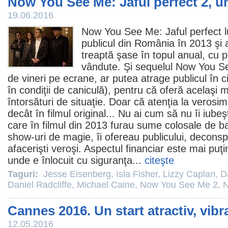
Now You See Me: Jaful perfect 2, 
19.06.2016
Now You See Me: Jaful perfect
l
publicul din România în 2013 şi
treaptă şase în topul anual, cu 
vândute. Şi sequelul
Now You Se
de vineri pe ecrane, ar putea atrage publicul în
c
în condiţii de caniculă), pentru că oferă acelaşi m
întorsături de situaţie. Doar că atenţia la verosim
decât în
filmul
original... Nu ai cum să nu îi iubeş
care în
filmul
din 2013 furau sume colosale de ban
show-uri de magie, îi ofereau publicului, deconsp
afacerişti veroşi. Aspectul financiar este mai puţi
unde e înlocuit cu siguranţa...
citeşte
Taguri:
Jesse Eisenberg
,
Isla Fisher
,
Lizzy Caplan
,
D
Daniel Radcliffe
,
Michael Caine
,
Now You See Me 2
,
N
Cannes 2016. Un start atractiv, vibra
12.05.2016