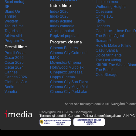
Scurt metraj
În pielea mea
Index filme
SF
Wuthering Heights
Stand Up
Index 2026
Obsession
Thriller
Index 2025
Crime 101
Western
Index acţiune
Kîzîm
Taguri filme
Index comedie
Hoppers
Taguri stiri
Actori populari
Good Luck, Have Fun, D
Arhiva stiri
Regizori populari
The Secret Agent
Program TV
Scream 7
Program cinema
How to Make a Killing
Premii filme
Cinema Bucuresti
Cazul Samca
Premii Oscar
Cinema City Cotroceni
Dolce far niente
Oscar 2026
IMAX
The Last Viking
Oscar 2025
Movieplex Cinema
Kill Bill: The Whole Blood
Oscar 2024
Hollywood Multiplex
The Bride!
Cannes
Cineplexx Baneasa
Cold Storage
Cannes 2026
Happy Cinema
Globul de Aur
Cinema City Sun Plaza
Berlin
Cinema City Mega Mall
Venetia
Cinema City ParkLake
Acest site folosește cookie-uri. Navigând în conti
Copyright© 2000-2026 Cinemagia®
Termeni şi condiţii
|
Contact
|
Politica de confidențialitate
|
A.N.P.C