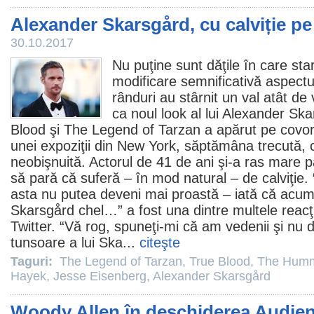
Alexander Skarsgård, cu calviție pe
30.10.2017
Nu puţine sunt dăţile în care sta
modificare semnificativă aspectulu
rânduri au stârnit un val atât d
ca noul look al lui
Alexander Ska
Blood
şi
The Legend of Tarzan
a apărut pe covor
unei expoziţii din New York, săptămâna trecută, 
neobişnuită. Actorul de 41 de ani şi-a ras mare pa
să pară că suferă – în mod natural – de calviţie
asta nu putea deveni mai proastă – iată că acu
Skarsgård chel…” a fost una dintre multele reacţii 
Twitter. “Vă rog, spuneţi-mi că am vedenii şi nu 
tunsoare a lui Ska...
citeşte
Taguri:
The Legend of Tarzan
,
True Blood
,
The Humm
Hayek
,
Jesse Eisenberg
,
Alexander Skarsgård
Woody Allen în deschiderea Audie