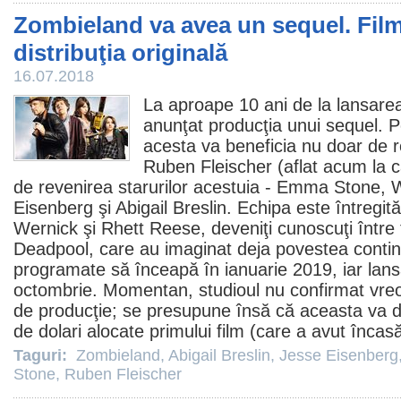
Zombieland va avea un sequel. Film
distribuţia originală
16.07.2018
La aproape 10 ani de la lansare
anunţat producţia unui sequel. Po
acesta va beneficia nu doar de re
Ruben Fleischer
(aflat acum la c
de revenirea starurilor acestuia -
Emma Stone
,
W
Eisenberg
şi
Abigail Breslin
. Echipa este întregită
Wernick şi Rhett Reese, deveniţi cunoscuţi între 
Deadpool, care au imaginat deja povestea continuă
programate să înceapă în ianuarie 2019, iar lans
octombrie. Momentan, studioul nu confirmat vreo 
de producţie; se presupune însă că aceasta va d
de dolari alocate primului
film
(care a avut încasă
Taguri:
Zombieland
,
Abigail Breslin
,
Jesse Eisenberg
Stone
,
Ruben Fleischer