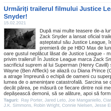
Urmăriți trailerul filmului Justice L
Snyder!
15.02.2021
După mai multe teasere de-a lun
Zack Snyder
a lansat oficial trai
așteptatul său Justice League, î
premieră de pe HBO Max de luna
oare gustul neplăcut lăsat de Justice League - 
privim trailerul! În Justice League marca Zack Sn
sacrificiul suprem al lui Superman (
Henry Cavill
)
Wayne (
Ben Affleck
) se aliază cu Diana Prince (
a atrage împreună o echipă de oameni cu superpu
lumea de o amenințare catastrofală. Sarcina se
decât părea, pe măsură ce fiecare dintre noii mem
depășească demonii, să se alăture, apoi să form
Taguri:
Ray Porter
,
Jared Leto
,
Joe Manganiello
,
Cia
J.K. Simmons
,
Robin Wright
,
Connie Nielsen
,
Jesse E