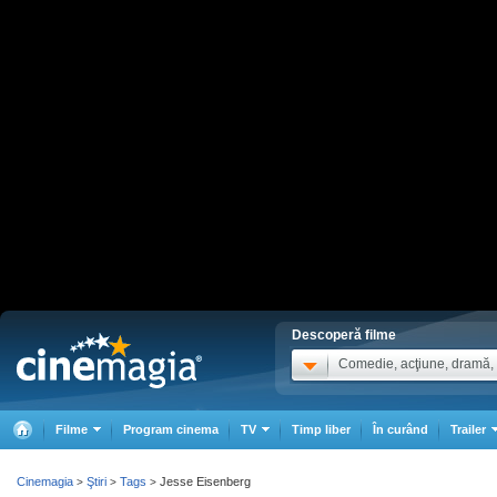
Descoperă filme
Comedie, acţiune, dramă, .
Filme
Program cinema
TV
Timp liber
În curând
Trailer
Cinemagia
Ştiri
Tags
Jesse Eisenberg
>
>
>