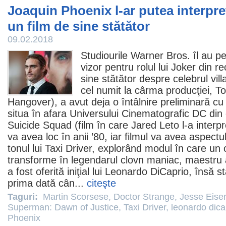
Joaquin Phoenix l-ar putea interpret
un film de sine stătător
09.02.2018
Studiourile Warner Bros. îl au p
vizor pentru rolul lui Joker din 
sine stătător despre celebrul vill
cel numit la cârma producţiei,
To
Hangover), a avut deja o întâlnire preliminară cu 
situa în afara Universului Cinematografic DC din 
Suicide Squad (
film
în care Jared Leto l-a interp
va avea loc în anii ’80, iar
filmul
va avea aspectul 
tonul lui
Taxi Driver
, explorând modul în care un 
transforme în legendarul clovn maniac, maestru al 
a fost oferită iniţial lui
Leonardo DiCaprio
, însă s
prima dată cân...
citeşte
Taguri:
Martin Scorsese
,
Doctor Strange
,
Jesse Eise
Superman: Dawn of Justice
,
Taxi Driver
,
leonardo dica
Phoenix