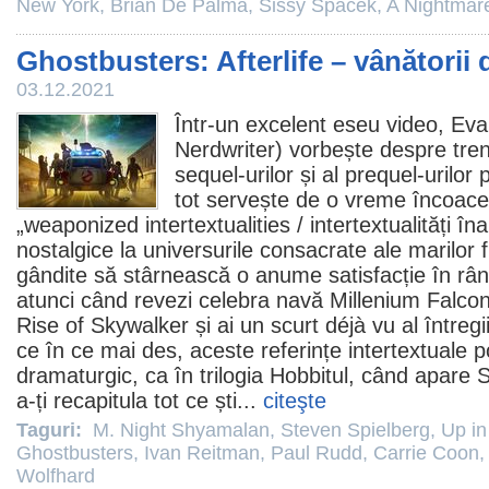
New York
,
Brian De Palma
,
Sissy Spacek
,
A Nightmare
Ghostbusters: Afterlife – vânătorii 
03.12.2021
Într-un excelent
eseu video
, Ev
Nerdwriter) vorbește despre tren
sequel-urilor și al prequel-urilor
tot servește de o vreme încoace
„weaponized intertextualities / intertextualități în
nostalgice la universurile consacrate ale marilor 
gândite să stârnească o anume satisfacție în rând
atunci când revezi celebra navă Millenium Falco
Rise of Skywalker și ai un scurt déjà vu al întregi
ce în ce mai des, aceste referințe intertextuale p
dramaturgic, ca în trilogia Hobbitul, când apare
a-ți recapitula tot ce ști...
citeşte
Taguri:
M. Night Shyamalan
,
Steven Spielberg
,
Up in
Ghostbusters
,
Ivan Reitman
,
Paul Rudd
,
Carrie Coon
Wolfhard