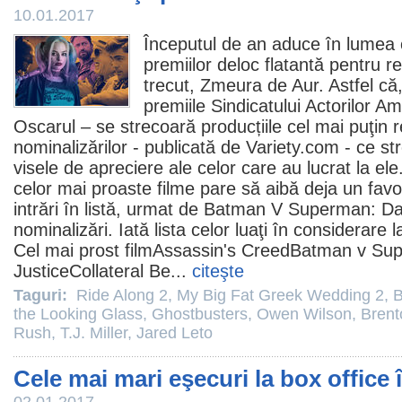
10.01.2017
Începutul de an aduce în lumea ci
premiilor deloc flatantă pentru rea
trecut, Zmeura de Aur. Astfel că,
premiile
Sindicatului Actorilor Ame
Oscarul – se strecoară producțiile cel mai puţin re
nominalizărilor - publicată de Variety.com - ce s
visele de apreciere ale celor care au lucrat la el
celor mai proaste
filme
pare să aibă deja un favo
intrări în listă, urmat de
Batman V Superman: Daw
nominalizări. Iată lista celor luaţi în considerar
Cel mai prost
film
Assassin's Creed
Batman v Sup
Justice
Collateral Be
...
citeşte
Taguri:
Ride Along 2
,
My Big Fat Greek Wedding 2
,
B
the Looking Glass
,
Ghostbusters
,
Owen Wilson
,
Brent
Rush
,
T.J. Miller
,
Jared Leto
Cele mai mari eşecuri la box office 