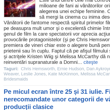
Este unul dintre cele mai contr
milioane de fani ai vânătorilor or
alegerea unei echipe feminine. 
să mergi la
cinema
cu inima desc
Vânătorii de fantome
respectă spiritul primelor
fi
pe deasupra mult umor şi o excelentă chimie într
genul de
film
la care spectatorii vor aprecia acţiu
provocările protagonistelor (şi pe
Chris Hemswor
premiera de vineri chiar este o alegere bună pen
prietenii sau în cuplu. Faptul că pe afişul filmului
şi actriţele
Kristen Wiig
şi
Melissa McCarthy
dă no
reinventări supranaturale a Domni...
citeşte
Taguri:
Chris Hemsworth
,
Ernie Hudson
,
Dan Aykroy
Weaver
,
Leslie Jones
,
Kate McKinnon
,
Melissa McCar
Bridesmaids
Pe micul ecran între 25 și 31 iulie. 
nerecomandate unor categorii de vâ
producții clasice