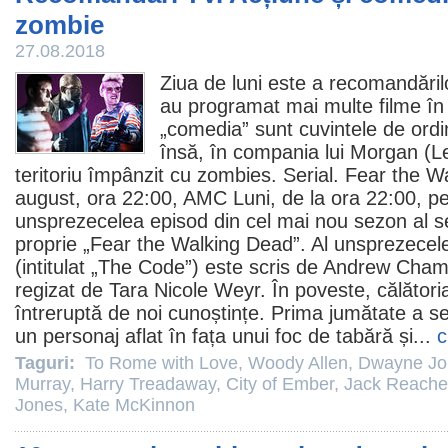
zombie
27.08.2018
Ziua de luni este a recomandări
au programat mai multe
filme
în 
„comedia” sunt cuvintele de ord
însă, în compania lui Morgan (
L
teritoriu împânzit cu zombies. Serial.
Fear the W
august, ora 22:00, AMC Luni, de la ora 22:00, pe
unsprezecelea episod din cel mai nou sezon al ser
proprie „Fear the Walking Dead”. Al unsprezecele
(intitulat „The Code”) este scris de Andrew Chamb
regizat de Tara Nicole Weyr. În poveste, călători
întreruptă de noi cunoștințe. Prima jumătate a s
un personaj aflat în fața unui foc de tabără și...
c
Taguri:
To Rome with Love
,
Woody Allen
,
Dwayne Jo
Murray
,
Harry Treadaway
,
City of Ember
,
Jack Reache
Jones
,
Kate McKinnon