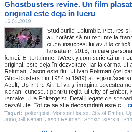
Ghostbusters revine. Un film plasat
original este deja în lucru
16.01.2019
Studiourile Columbia Pictures și
au hotărât să nu renunțe la fran
ciuda insuccesului avut la critică
lansată în 2016, în care persona
femei. EntertainmentWeekly.com scrie că un no
original, este deja în dezvoltare, iar la cârma lui
Reitman
. Jason este fiul lui Ivan Reitman (cel ca
Ghostbusters din 1984 și 1989) și regizor/scenari
Adult
,
Up in the Air
. El va și imagina povestea noi
Kenan
, cunoscut pentru regia lui
City of Ember
,
remake-ul la
Poltergeist
. Detalii legate de scenari
dezvăluite. Tot ce se știe deocamdată este c...
c
Taguri:
poltergeist
,
Monster House
,
City of Ember
,
Up
Juno
,
Gil Kenan
,
Jason Reitman
,
Ghostbusters II
,
Gho