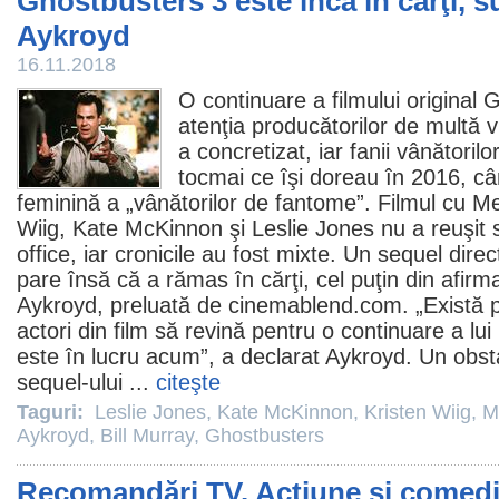
Ghostbusters 3 este încă în cărţi, 
Aykroyd
16.11.2018
O continuare a filmului original
G
atenţia producătorilor de multă 
a concretizat, iar fanii vânătoril
tocmai ce îşi doreau în 2016, câ
feminină a „vânătorilor de fantome”.
Filmul
cu
Me
Wiig
,
Kate McKinnon
şi
Leslie Jones
nu a reuşit 
office, iar cronicile au fost mixte. Un sequel direc
pare însă că a rămas în cărţi, cel puţin din afirm
Aykroyd
, preluată de cinemablend.com. „Există posi
actori din
film
să revină pentru o continuare a lui
este în lucru acum”, a declarat Aykroyd. Un obstac
sequel-ului ...
citeşte
Taguri:
Leslie Jones
,
Kate McKinnon
,
Kristen Wiig
,
M
Aykroyd
,
Bill Murray
,
Ghostbusters
Recomandări TV. Acțiune și comedi