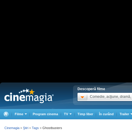
Descoperă filme
Comedie, acţiune, dramă, .
Filme
Program cinema
TV
Timp liber
În curând
Trailer
Cinemagia
Ştiri
Tags
Ghostbusters
>
>
>