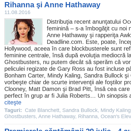
Rihanna şi Anne Hathaway
11.08.2016
Distribuţia recent anunţatului O
feminină – s-a îmbogăţit cu noi
Anne Hathaway
şi rapperiţa Awk
Deadline.com. Este, poate, încep
Hollywood, aceea în care blockbusterele sunt re
feminine centrale, însă după evoluţia mediocră la 
Ghostbusters
, nu putem decât să sperăm că vor fi
peliculei regizate de Gary Ross au fost incluse
Bonham Carter
,
Mindy Kaling
,
Sandra Bullock
şi
vorbeşte chiar de scurte intervenţii ale foştilor p
Clooney, Matt Damon şi Brad Pitt, însă cea care
perfect în grup ar fi Julia Roberts… Un sinopsis al
citeşte
Taguri:
Cate Blanchett
,
Sandra Bullock
,
Mindy Kaling
Ghostbusters
,
Anne Hathaway
,
Rihanna
,
Ocean's Ele