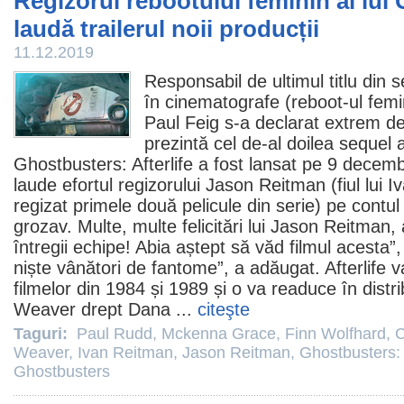
Regizorul rebootului feminin al lui
laudă trailerul noii producții
11.12.2019
Responsabil de ultimul titlu din 
în
cinematografe
(reboot-ul femi
Paul Feig
s-a declarat extrem d
prezintă cel de-al doilea sequel al
Ghostbusters: Afterlife
a fost lansat pe 9 decembr
laude efortul regizorului
Jason Reitman
(fiul lui
I
regizat primele două pelicule din serie) pe contul
grozav. Multe, multe felicitări lui Jason Reitman, a
întregii echipe! Abia aștept să văd
filmul
acesta”, 
niște vânători de fantome”, a adăugat. Afterlife v
filmelor din 1984 și 1989 și o va readuce în distr
Weaver
drept Dana ...
citeşte
Taguri:
Paul Rudd
,
Mckenna Grace
,
Finn Wolfhard
,
C
Weaver
,
Ivan Reitman
,
Jason Reitman
,
Ghostbusters: A
Ghostbusters