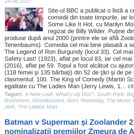
24.08.2017
Site-ul BBC a publicat o listă a
comedii din toate timpurile, iar loc
Some Like It Hot
, cu
Marilyn Mo
regizat de
Billy Wilder
. Puţine din
produse după anul 2000 (printre ele se află
Zool
Tenenbaums
). Comedia cel mai bine plasată a s
The Legend of Ron Burgundy
(locul 33). Cel mai
Safety Last!
(1923), aflat pe locul 83, iar cel ma
(2016), aflat pe 59. Topul a fost alcătuit cu ajutor
(118 femei şi 135 bărbaţi) din 52 de ţări şi de pe
clasmentul: 100.
The King of Comedy
(Martin Sc
egalitate cu The Ladies Man (Jerry Lewis, 1...
ci
Taguri:
A New Leaf
,
What's Up Doc?
,
South Park: Bi
Rushmore
,
Ghostbusters
,
Born Yesterday
,
The Music 
Jerk
,
The Ladies' Man
Batman v Superman şi Zoolander 2,
nominalizaţii premiilor Zmeura de 