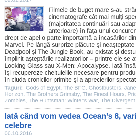
02.01.2017
Filmele
de buget mare s-au străd
cinematografe
cât mai mulți spec
(majoritatea continuări sau adap
anterioare) în faţa unui concuren
drept de apel o parte importantă a încasărilor din 
Marvel. Pe lângă surprize plăcute şi neaşteptat
Deadpool
şi
The Jungle Book
, au existat şi destu
împlinit aşteptările realizatorilor – printre ele se 
Looking Glass sau
X-Men: Apocalypse
. Iată îns
îşi recupereze cheltuielile necesare pentru produ
în ciuda cronicilor primite şi a aprecierilor spectato
Taguri:
Gods of Egypt
,
The BFG
,
Ghostbusters
,
Jane
Horizon
,
The Brothers Grimsby
,
The Finest Hours
,
Pri
Zombies
,
The Huntsman: Winter's War
,
The Divergent 
Iată când vom vedea Ocean’s 8, vari
celebre
06.10.2016