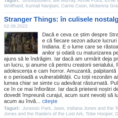
Taguri:
Ghostbusters
,
Bill Murray
,
Annie Potts
,
Ernie
Wolfhard
,
Kumail Nanjiani
,
Carrie Coon
,
Mckenna Gra
Stranger Things: în culisele nostalg
02.06.2022
Dacă e ceva ce știm despre
Str
e că fiecare sezon aduce lucruri
Indiana. E o lume care se răsto
anilor și odată cu maturizarea p
ajuns să le îndrăgim. Iar dacă am urmărit deja p
un lucru, și anume că pentru creatorii serialului,
adolescența e cam
horror
. Amuzantă, palpitantă ș
e o perioadă a vulnerabilității. Cu toții rezonăm ai
lumea chiar se simte cu adevărat răsturnată. Puls
ce în ce mai înfiorător. Iar dacă prietenii noștri
dovedit împreună curajul, acum sunt nevoiți să 
acum au învă...
citeşte
Taguri:
Jurassic Park
,
Jaws
,
Indiana Jones and the 
Jones and the Raiders of the Lost Ark
,
Tobe Hooper
,
G