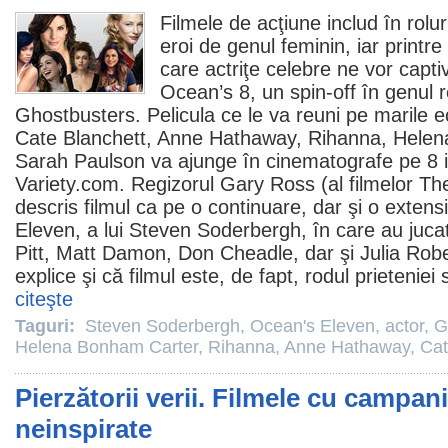
Filmele
de acţiune includ în rolur
eroi de genul feminin, iar printre 
care actriţe celebre ne vor capti
Ocean’s 8, un spin-off în genul r
Ghostbusters
. Pelicula ce le va reuni pe marile
Cate Blanchett
,
Anne Hathaway
,
Rihanna
, Helen
Sarah Paulson
va ajunge în
cinematografe
pe 8 i
Variety.com. Regizorul
Gary Ross
(al filmelor T
descris
filmul
ca pe o continuare, dar şi o extensi
Eleven, a lui
Steven Soderbergh
, în care au juc
Pitt, Matt Damon, Don Cheadle, dar şi Julia Robe
explice şi că
filmul
este, de fapt, rodul prieteniei
citeşte
Taguri:
Steven Soderbergh
,
Ocean's Eleven
,
actor
,
G
Helena Bonham Carter
,
Rihanna
,
Anne Hathaway
,
Cat
Pierzătorii verii. Filmele cu campa
neinspirate