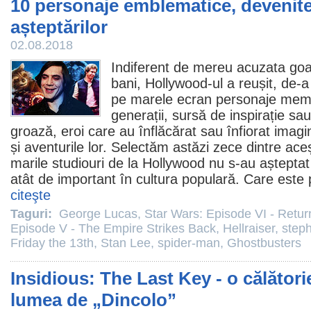
10 personaje emblematice, devenite
așteptărilor
02.08.2018
Indiferent de mereu acuzata go
bani, Hollywood-ul a reușit, de-a
pe marele ecran personaje memo
generații, sursă de inspirație sau
groază, eroi care au înflăcărat sau înfiorat imagina
și aventurile lor. Selectăm astăzi zece dintre ace
marile studiouri de la Hollywood nu s-au aștepta
atât de important în cultura populară. Care este p
citeşte
Taguri:
George Lucas
,
Star Wars: Episode VI - Return
Episode V - The Empire Strikes Back
,
Hellraiser
,
step
Friday the 13th
,
Stan Lee
,
spider-man
,
Ghostbusters
Insidious: The Last Key - o călătorie
lumea de „Dincolo”