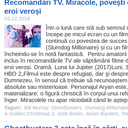
Recomandări TV. Miracole, povești 
eroi veroși
03.12.2018
Într-o lună care stă sub semnul
începe pe micul ecran cu un
film
continuă cu povestea de succes a 
(
Slumdog Millionaire
) și cu un
fi
încheindu-se în notă fantastică. Pentru amatorii 
inclus în recomandările TV ale săptămânii
filme
d
eroi veroși. Dramă.
Luna lui Jupiter
(2017)Luni, 3
HBO 2„
Filmul
este despre refugiați, dar şi despre
Dumnezeu, în sensul că trebuie să recunoaștem c
absolute sau misterioase. Personajul Aryan este, 
materializare: o figură christică în corpul unui ref
înger. Miracolele nu apar niciodată când le aștep
Taguri:
Bill Murray
,
Ghostbusters
,
Slumdog Millionair
A Golden Christmas 3
,
Josh Brolin
,
Javier Bardem
,
To