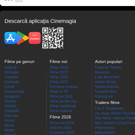
Descarcă aplicaţia Cinemagia
Filme pe genuri
Filme noi
Actori populari
Acţiune
Filme 2028
Charlize Theron
Animaţie
Filme 2027
Beyoncé
Aventuri
Filme 2026
Cate Blanchett
Comedie
Filme 2025
Adrien Brody
Crimă
Premiere cinema
Nicole Kidman
Documentar
Filme la TV
Osvaldo Ríos
Dragoste
Filme pe DVD
Născuţi azi
Dramă
Filme pe Blu-ray
Trailere filme
Familie
Filme româneşti
Fall 2: Deadpoint
Fantastic
Filme indiene
Ha-chan, Shake Your Bo
Film noir
Filme 2026
Star Wars: Visions Presen
Horror
Filme noi 2026
Big Chicken: A Fast Food
Istoric
Actiune 2026
Phenomena
Mister
Comedie 2026
Motherwitch