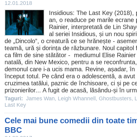
12.01.2018
Insidious: The Last Key
(2018), 
an, o readuce pe marile ecrane
Rainier, interpretată de
Lin Shay
al seriei Insidious, și un nou spir
de „Dincolo”, o creatură ce se hrănește - asemene
teamă, ură și dorința de răzbunare. Noul capitol 
ca
film
de sine stătător - mediumul Elise Rainier
natală, din New Mexico, pentru a se reconfrunta,
demonul care i-a ucis mama. Revine, așadar, în 
început totul. Pe când era o adolescentă, a avut
cruzimea tatălui, paznic de închisoare, ci și pe 
prizonierilor... A fugit de acasă, lăsându-și în ur
Taguri:
James Wan
,
Leigh Whannell
,
Ghostbusters
,
Last Key
Cele mai bune comedii din toate timp
BBC