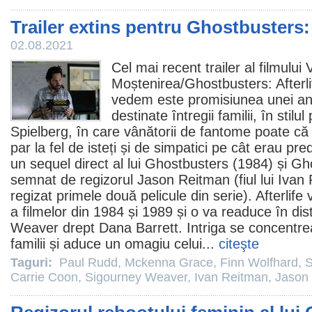
Trailer extins pentru Ghostbusters: 
02.08.2021
Cel mai recent trailer al filmului
Moștenirea
/
Ghostbusters
: Afterl
vedem este promisiunea unei an
destinate întregii familii, în stilu
Spielberg
, în care vânătorii de fantome poate că
par la fel de isteți și de simpatici pe cât erau pre
un sequel direct al lui Ghostbusters (1984) și
Gho
semnat de regizorul
Jason Reitman
(fiul lui
Ivan
regizat primele două pelicule din serie). Afterlife 
a filmelor din 1984 și 1989 și o va readuce în dis
Weaver
drept Dana Barrett. Intriga se concentrea
familii și aduce un omagiu celui...
citeşte
Taguri:
Paul Rudd
,
Mckenna Grace
,
Finn Wolfhard
,
S
Carrie Coon
,
Sigourney Weaver
,
Ivan Reitman
,
Jason