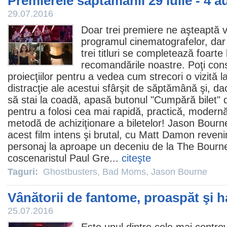
Premierele săptămânii 29 iulie - 4 
29.07.2016
Doar trei premiere ne aşteaptă 
programul cinematografelor, dar o
trei titluri se completează foarte
recomandările noastre. Poţi cons
proiecţiilor pentru a vedea cum strecori o vizită l
distracţie ale acestui sfârşit de săptămână şi, dac
să stai la coadă, apasă butonul "Cumpără bilet" d
pentru a folosi cea mai rapidă, practică, modernă 
metodă de achiziţionare a biletelor!
Jason Bourn
acest
film
intens şi brutal, cu Matt Damon revenin
personaj la aproape un deceniu de la The Bourne
coscenaristul Paul Gre...
citeşte
Taguri:
Ghostbusters
,
Bad Moms
,
Jason Bourne
Vânătorii de fantome, proaspăt şi h
25.07.2016