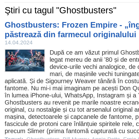
Ştiri cu tagul "Ghostbusters"
Ghostbusters: Frozen Empire - „îngh
păstrează din farmecul originalului
14.04.2024
După ce am văzut primul Ghostbu
legat mereu de anii '80 și de ent
device-urile vechi analogice, de
mari, de mașinile vechi tuningate,
aplicată. Și de Sigourney Weaver tânără în cos
fantome. Nu mi-i mai imaginam pe acești Don Qui
în lumea iPhone-ului, WhatsApp, Instagram și a
Ghostbusters au revenit pe marile noastre ecran
original, cu nostalgie și cu tot arsenalul original 
mașina, detectoarele și capcanele de fantome, 
fascicule de protoni care înlănțuie spiritele rele,
precum Slimer (prima fantomă capturată cu succ