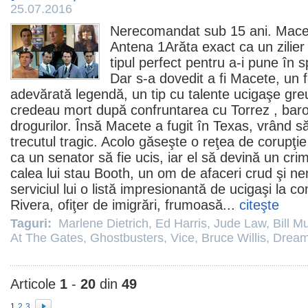
25.07.2016
Nerecomandat sub 15 ani.
Mace
Antena 1Arăta exact ca un zilier
tipul perfect pentru a-i pune în s
Dar s-a dovedit a fi Macete, un f
adevărată legendă, un tip cu talente ucigaşe greu 
credeau mort după confruntarea cu Torrez , bar
drogurilor. Însă Macete a fugit în Texas, vrând să
trecutul tragic. Acolo găseşte o reţea de corupţie 
ca un senator să fie ucis, iar el să devină un crim
calea lui stau Booth, un om de afaceri crud şi ne
serviciul lui o listă impresionantă de ucigaşi la 
Rivera, ofiţer de imigrări, frumoasă...
citeşte
Taguri:
Marlene Dietrich
,
Ed Harris
,
Jude Law
,
Bill M
At The Gates
,
Ghostbusters
,
Vice
,
Bruce Willis
,
Dream
Articole
1
-
20
din
49
1
2
3