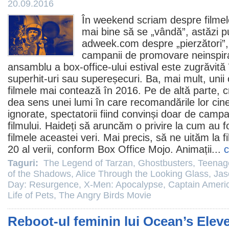
20.09.2016
În weekend scriam despre
filmel
mai bine să se „vândă”
, astăzi p
adweek.com despre „pierzători”
campanii de promovare neinspir
ansamblu a box-office-ului estival este zugrăvită
superhit-uri sau supereșecuri. Ba, mai mult, uni
filmele mai contează în 2016. Pe de altă parte, cr
dea sens unei lumi în care recomandările lor cin
ignorate, spectatorii fiind convinși doar de cam
filmului. Haideți să aruncăm o privire la cum au f
filmele aceastei veri. Mai precis, să ne uităm la f
20 al verii, conform Box Office Mojo. Animații...
c
Taguri:
The Legend of Tarzan
,
Ghostbusters
,
Teenage
of the Shadows
,
Alice Through the Looking Glass
,
Jas
Day: Resurgence
,
X-Men: Apocalypse
,
Captain Americ
Life of Pets
,
The Angry Birds Movie
Reboot-ul feminin lui Ocean’s Elev