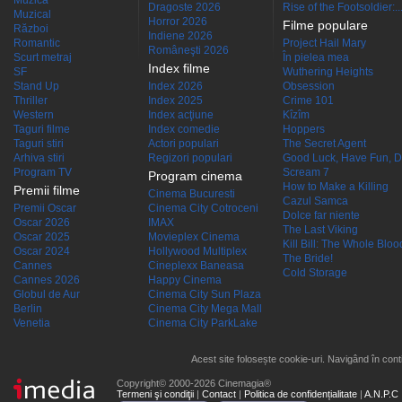
Muzică
Dragoste 2026
Rise of the Footsoldier:..
Muzical
Horror 2026
Filme populare
Război
Indiene 2026
Romantic
Project Hail Mary
Româneşti 2026
Scurt metraj
În pielea mea
Index filme
SF
Wuthering Heights
Stand Up
Index 2026
Obsession
Thriller
Index 2025
Crime 101
Western
Index acţiune
Kîzîm
Taguri filme
Index comedie
Hoppers
Taguri stiri
Actori populari
The Secret Agent
Arhiva stiri
Regizori populari
Good Luck, Have Fun, D
Program TV
Scream 7
Program cinema
How to Make a Killing
Premii filme
Cinema Bucuresti
Cazul Samca
Premii Oscar
Cinema City Cotroceni
Dolce far niente
Oscar 2026
IMAX
The Last Viking
Oscar 2025
Movieplex Cinema
Kill Bill: The Whole Blood
Oscar 2024
Hollywood Multiplex
The Bride!
Cannes
Cineplexx Baneasa
Cold Storage
Cannes 2026
Happy Cinema
Globul de Aur
Cinema City Sun Plaza
Berlin
Cinema City Mega Mall
Venetia
Cinema City ParkLake
Acest site folosește cookie-uri. Navigând în conti
Copyright© 2000-2026 Cinemagia®
Termeni şi condiţii
|
Contact
|
Politica de confidențialitate
|
A.N.P.C