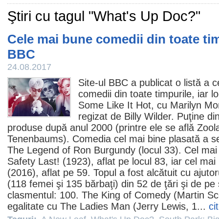
Ştiri cu tagul "What's Up Doc?"
Cele mai bune comedii din toate timp
BBC
24.08.2017
Site-ul BBC a publicat o listă a
comedii din toate timpurile, iar loc
Some Like It Hot
, cu
Marilyn Mo
regizat de
Billy Wilder
. Puţine din
produse după anul 2000 (printre ele se află
Zool
Tenenbaums
). Comedia cel mai bine plasată a s
The Legend of Ron Burgundy
(locul 33). Cel mai
Safety Last!
(1923), aflat pe locul 83, iar cel ma
(2016), aflat pe 59. Topul a fost alcătuit cu ajutor
(118 femei şi 135 bărbaţi) din 52 de ţări şi de pe
clasmentul: 100.
The King of Comedy
(Martin Sc
egalitate cu The Ladies Man (Jerry Lewis, 1...
ci