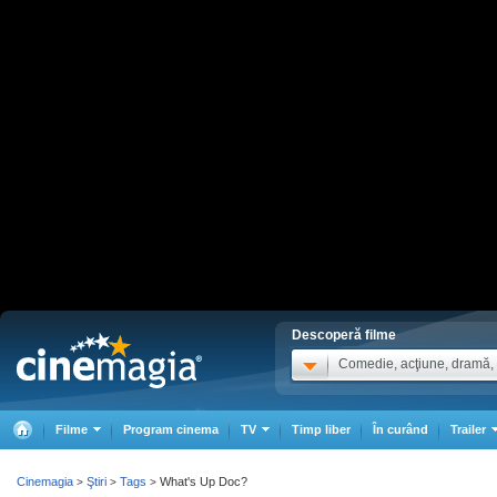
Descoperă filme
Comedie, acţiune, dramă, .
Filme
Program cinema
TV
Timp liber
În curând
Trailer
Cinemagia
Ştiri
Tags
What's Up Doc?
>
>
>