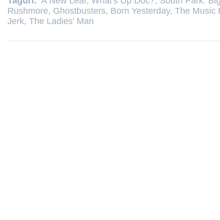
Taguri:
A New Leaf
,
What's Up Doc?
,
South Park: Bi
Rushmore
,
Ghostbusters
,
Born Yesterday
,
The Music 
Jerk
,
The Ladies' Man