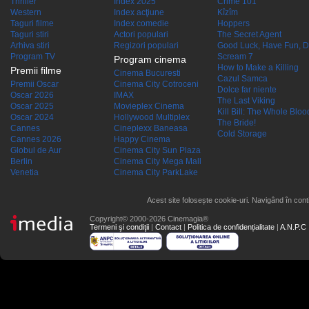
Thriller
Index 2025
Crime 101
Western
Index acţiune
Kîzîm
Taguri filme
Index comedie
Hoppers
Taguri stiri
Actori populari
The Secret Agent
Arhiva stiri
Regizori populari
Good Luck, Have Fun, D
Program TV
Scream 7
Program cinema
How to Make a Killing
Premii filme
Cinema Bucuresti
Cazul Samca
Premii Oscar
Cinema City Cotroceni
Dolce far niente
Oscar 2026
IMAX
The Last Viking
Oscar 2025
Movieplex Cinema
Kill Bill: The Whole Blood
Oscar 2024
Hollywood Multiplex
The Bride!
Cannes
Cineplexx Baneasa
Cold Storage
Cannes 2026
Happy Cinema
Globul de Aur
Cinema City Sun Plaza
Berlin
Cinema City Mega Mall
Venetia
Cinema City ParkLake
Acest site folosește cookie-uri. Navigând în conti
Copyright© 2000-2026 Cinemagia®
Termeni şi condiţii
|
Contact
|
Politica de confidențialitate
|
A.N.P.C