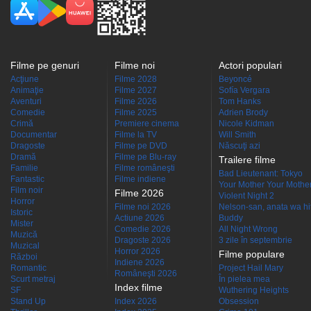
Filme pe genuri
Filme noi
Actori populari
Acţiune
Filme 2028
Beyoncé
Animaţie
Filme 2027
Sofía Vergara
Aventuri
Filme 2026
Tom Hanks
Comedie
Filme 2025
Adrien Brody
Crimă
Premiere cinema
Nicole Kidman
Documentar
Filme la TV
Will Smith
Dragoste
Filme pe DVD
Născuţi azi
Dramă
Filme pe Blu-ray
Trailere filme
Familie
Filme româneşti
Bad Lieutenant: Tokyo
Fantastic
Filme indiene
Your Mother Your Mother 
Film noir
Filme 2026
Violent Night 2
Horror
Filme noi 2026
Nelson-san, anata wa hit
Istoric
Actiune 2026
Buddy
Mister
Comedie 2026
All Night Wrong
Muzică
Dragoste 2026
3 zile în septembrie
Muzical
Horror 2026
Filme populare
Război
Indiene 2026
Romantic
Project Hail Mary
Româneşti 2026
Scurt metraj
În pielea mea
Index filme
SF
Wuthering Heights
Stand Up
Index 2026
Obsession