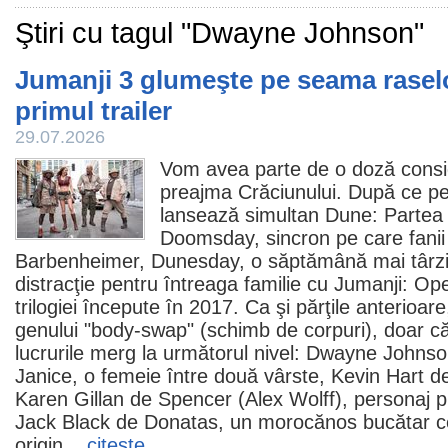
Ştiri cu tagul "Dwayne Johnson"
Jumanji 3 glumeşte pe seama raselor
primul trailer
29.07.2026
Vom avea parte de o doză consi
preajma Crăciunului. După ce p
lansează simultan Dune: Partea I
Doomsday, sincron pe care fanii l
Barbenheimer, Dunesday, o săptămână mai târz
distracţie pentru întreaga familie cu Jumanji: Op
trilogiei începute în 2017. Ca şi părţile anterioar
genului "body-swap" (schimb de corpuri), doar c
lucrurile merg la următorul nivel:
Dwayne Johnso
Janice, o femeie între două vârste,
Kevin Hart
de
Karen Gillan
de Spencer (Alex Wolff), personaj prin
Jack Black
de Donatas, un morocănos bucătar ce
origin...
citeşte