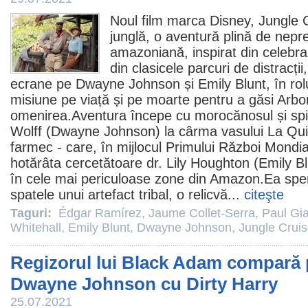
Noul
film
marca Disney, Jungle C
junglă
, o aventură plină de nepre
amazoniană, inspirat din celebra
din clasicele parcuri de distracții
ecrane pe
Dwayne Johnson
și
Emily Blunt
, în rol
misiune pe viață și pe moarte pentru a găsi Arbore
omenirea.Aventura începe cu morocănosul și spir
Wolff (Dwayne Johnson) la cârma vasului La Quila
farmec - care, în mijlocul Primului Război Mondia
hotărâta cercetătoare dr. Lily Houghton (Emily B
în cele mai periculoase zone din Amazon.Ea sper
spatele unui artefact tribal, o relicvă...
citeşte
Taguri:
Édgar Ramírez
,
Jaume Collet-Serra
,
Paul Gia
Whitehall
,
Emily Blunt
,
Dwayne Johnson
,
Jungle Crui
Regizorul lui Black Adam compară p
Dwayne Johnson cu Dirty Harry
25.07.2021