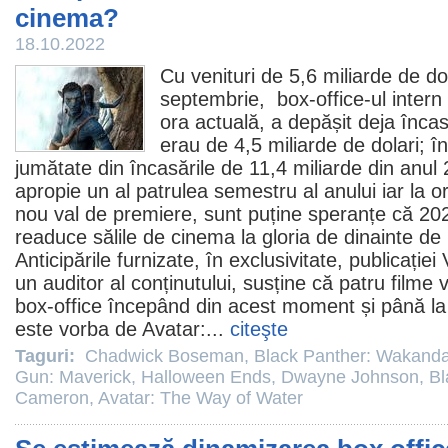
cinema?
18.10.2022
Cu venituri de 5,6 miliarde de dola
septembrie, box-office-ul intern 
ora actuală, a depășit deja încasă
erau de 4,5 miliarde de dolari; 
jumătate din încasările de 11,4 miliarde din anu
apropie un al patrulea semestru al anului iar la o
nou val de premiere, sunt puține speranțe că 202
readuce sălile de
cinema
la gloria de dinainte de
Anticipările furnizate, în exclusivitate, publicației
un auditor al conținutului, susține că patru
filme
v
box-office începând din acest moment și până la f
este vorba de
Avatar:
...
citeşte
Taguri:
Chadwick Boseman
,
Black Panther: Wakanda
Gun: Maverick
,
Halloween Ends
,
Dwayne Johnson
,
B
Cameron
,
Avatar: The Way of Water