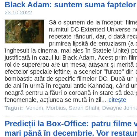
Black Adam: suntem suma faptelor
23.10.2022
Să o spunem de la început:
film
numitul DC Extented Universe n
repetate rânduri, dar, o dată reca
primirea lipsită de entuziasm (a cr
înghesuit la
cinema
, mai ales în Statele Unite) p
justificată în cazul lui
Black Adam
. Acest prim
fil
rol de supererou are un mesaj ataşant şi merită 
efectelor speciale ieftine, a scenelor "furate" din 
bombastic atât de specific filmelor DC. După un
de ani în urmă în regatul antic Kahndaq, când un
neagră pentru a făuri o coroană în stare să dea p
fenomenale, acţiunea se mută în zil...
citeşte
Taguri:
Venom
,
Morbius
,
Sarah Shahi
,
Dwayne John
Predicții la Box-Office: patru filme
mari până în decembrie. Vor restaura