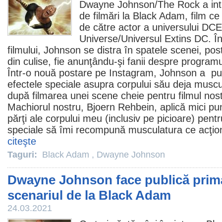
Dwayne Johnson
/The Rock a in
de filmări la
Black Adam
,
film
ce 
de către actor a universului D
Universe/Universul Extins DC. În
filmului, Johnson se distra în spatele scenei, pos
din culise, fie anunţându-şi fanii despre program
Într-o nouă postare pe Instagram, Johnson a pub
efectele speciale asupra corpului său deja musc
după filmarea unei scene cheie pentru
filmul
nost
Machiorul nostru, Bjoern Rehbein, aplică mici p
părţi ale corpului meu (inclusiv pe picioare) pent
speciale să îmi recompună musculatura ce acţio
citeşte
Taguri:
Black Adam
,
Dwayne Johnson
Dwayne Johnson face publică prim
scenariul de la Black Adam
24.03.2021