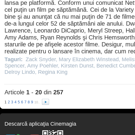
lansa pe platformă. Conform unui comunicat Net
cel puţin un
film
pe săptămână. Cei de la Variety
bine şi au anunţat că nu mai puţin de 71 de
filme
de-a lungul celor 52 de săptămâni ale anului.
Dw
Lawrence
,
Leonardo DiCaprio
,
Meryl Streep
,
Hal
Amy Adams
,
Ryan Reynolds
şi
Chris Hemsworth
starurile de pe afişele acestor
filme
. Desigur, mul
realizate pentru o lansare în
cinema
, dar cum re
Taguri:
Zack Snyder
,
Mary Elizabeth Winstead
,
Meli
Spencer
,
Amy Poehler
,
Kirsten Dunst
,
Benedict Cumb
Delroy Lindo
,
Regina King
Articole
1
-
20
din
257
1
2
3
4
5
6
7
8
9
10..
Descarcă aplicaţia Cinemagia