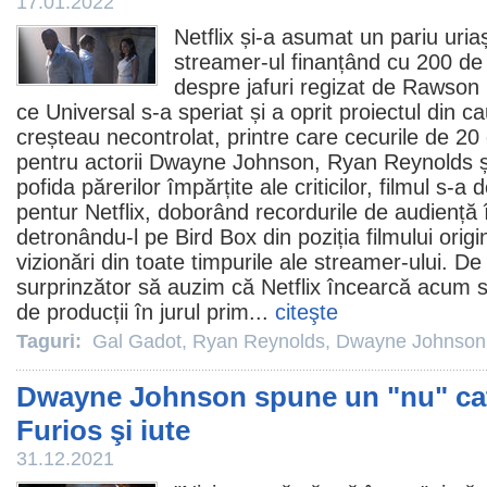
17.01.2022
Netflix și-a asumat un pariu uri
streamer-ul finanțând cu 200 de
despre jafuri regizat de Rawson
ce Universal s-a speriat și a oprit proiectul din c
creșteau necontrolat, printre care cecurile de 20
pentru actorii
Dwayne Johnson
,
Ryan Reynolds
ș
pofida părerilor împărțite ale criticilor,
filmul
s-a d
pentur Netflix, doborând recordurile de audiență în
detronându-l pe Bird Box din poziția filmului orig
vizionări din toate timpurile ale streamer-ului. D
surprinzător să auzim că Netflix încearcă acum s
de producții în jurul prim...
citeşte
Taguri:
Gal Gadot
,
Ryan Reynolds
,
Dwayne Johnson
Dwayne Johnson spune un "nu" cate
Furios şi iute
31.12.2021