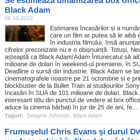
Se estimează dinamizarea box offic
Black Adam
06.10.2022
Estimarea încasărilor și a număr
care un
film
ar putea să le aibă 
în industria filmului, însă anunț
cifrelor preconizate nu e o obișnuință. Totuși, N
așteaptă ca
Black Adam
/Adam Întunecatul să ai
milioane de dolari în weekend-ul premierei, în S
Deadline o sursă din industrie. Black Adam se la
cinematografele noastre pe 21 octombrie si e pr
blockbuster de la Bullet Train al studiourilor So
încasări în SUA de 101 milioane de dolari. Blac
interesant titlu din punctul de vedere al box offic
aduce la
cinema
bărbați în jur de 25 de ani, fe...
Taguri:
Dwayne Johnson
,
Black Adam
Frumușelul Chris Evans și durul 