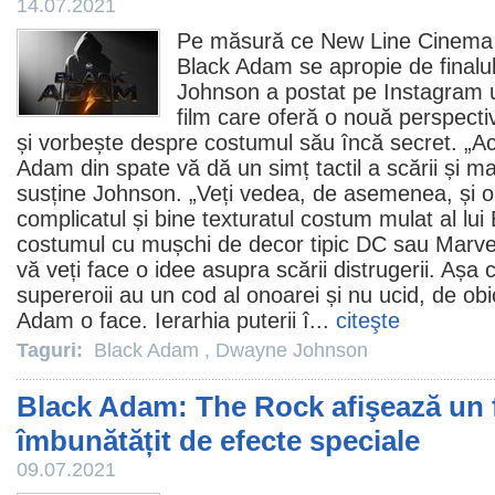
14.07.2021
Pe măsură ce New Line
Cinema
Black Adam
se apropie de finalu
Johnson
a postat pe Instagram u
film
care oferă o nouă perspecti
și vorbește despre costumul său încă secret. „A
Adam din spate vă dă un simț tactil a scării și masi
susține Johnson. „Veți vedea, de asemenea, și o
complicatul și bine texturatul costum mulat al lu
costumul cu mușchi de decor tipic DC sau Marvel)
vă veți face o idee asupra scării distrugerii. Așa 
supereroii au un cod al onoarei și nu ucid, de obic
Adam o face. Ierarhia puterii î...
citeşte
Taguri:
Black Adam
,
Dwayne Johnson
Black Adam: The Rock afişează un 
îmbunătățit de efecte speciale
09.07.2021