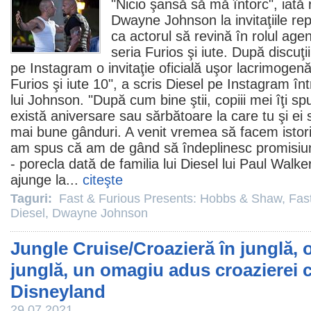
"Nicio şansă să mă întorc", iată r
Dwayne Johnson
la invitaţiile re
ca actorul să revină în rolul age
seria Furios şi iute. După discuţi
pe Instagram o invitaţie oficială uşor lacrimoge
Furios şi iute 10", a scris Diesel pe Instagram în
lui Johnson. "După cum bine ştii, copiii mei îţi s
există aniversare sau sărbătoare la care tu şi ei 
mai bune gânduri. A venit vremea să facem istori
am spus că am de gând să îndeplinesc promisiune
- porecla dată de familia lui Diesel lui
Paul Walke
ajunge la...
citeşte
Taguri:
Fast & Furious Presents: Hobbs & Shaw
,
Fas
Diesel
,
Dwayne Johnson
Jungle Cruise/Croazieră în junglă, 
junglă, un omagiu adus croazierei c
Disneyland
29.07.2021