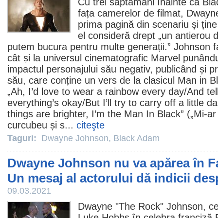
Cu trei săptămâni înainte ca
Bla
fața camerelor de filmat,
Dwayn
prima pagină din scenariu și țin
el consideră drept „un antierou d
putem bucura pentru multe generații.” Johnson fa
cât și la universul cinematografic Marvel punând
impactul personajului său negativ, publicând și p
său, care conține un vers de la clasicul Man in B
„Ah, I’d love to wear a rainbow every day/And tell
everything’s okay/But I’ll try to carry off a little 
things are brighter, I’m the Man In Black” („Mi-ar
curcubeu și s...
citeşte
Taguri:
Dwayne Johnson
,
Black Adam
Dwayne Johnson nu va apărea în Fa
Un mesaj al actorului dă indicii de
09.03.2021
Dwayne "The Rock" Johnson, cel 
Luke Hobbs în celebra franciză 