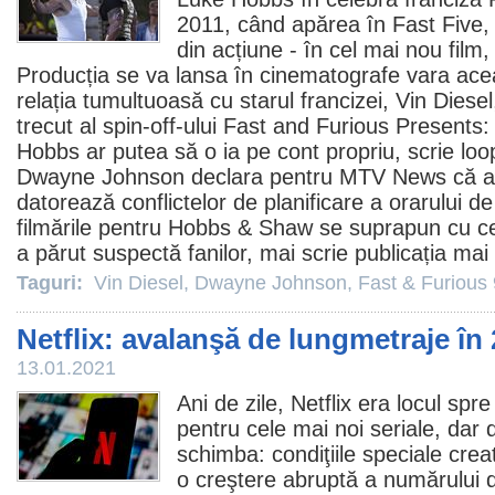
2011
, când apărea în Fast Five,
din acțiune - în cel mai nou
film
,
Producția se va lansa în
cinematografe
vara acea
relația tumultuoasă cu starul francizei,
Vin Diesel
trecut al spin-off-ului Fast and Furious Present
Hobbs ar putea să o ia pe cont propriu, scrie lo
Dwayne Johnson
declara pentru MTV News că ab
datorează conflictelor de planificare a orarului d
filmările pentru Hobbs & Shaw se suprapun cu ce
a părut suspectă fanilor, mai scrie publicația mai 
Taguri:
Vin Diesel
,
Dwayne Johnson
,
Fast & Furious 
Netflix: avalanşă de lungmetraje în
13.01.2021
Ani de zile, Netflix era locul sp
pentru cele mai noi seriale, dar 
schimba: condiţiile speciale cre
o creştere abruptă a numărului 