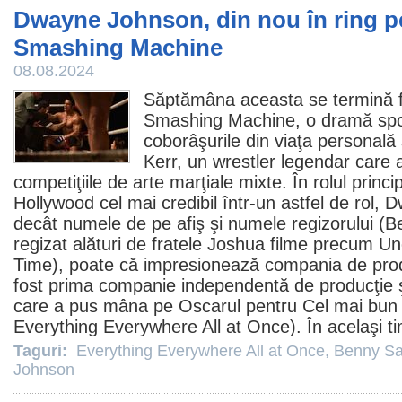
Dwayne Johnson, din nou în ring p
Smashing Machine
08.08.2024
Săptămâna aceasta se termină fi
Smashing Machine, o dramă sport
coborâşurile din viaţa personală 
Kerr, un wrestler legendar care a
competiţiile de arte marţiale mixte. În rolul princi
Hollywood cel mai credibil într-un astfel de rol,
D
decât numele de pe afiş şi numele regizorului (
B
regizat alături de fratele Joshua
filme
precum Un
Time), poate că impresionează compania de prod
fost prima companie independentă de producţie ş
care a pus mâna pe Oscarul pentru Cel mai bu
Everything Everywhere All at Once
). În acelaşi t
Taguri:
Everything Everywhere All at Once
,
Benny Sa
Johnson