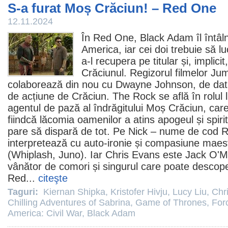
S-a furat Moș Crăciun! – Red One
12.11.2024
În
Red One
,
Black Adam
îl întâ
America, iar cei doi trebuie să 
a-l recupera pe titular și, implici
Crăciunul. Regizorul filmelor
Jum
colaborează din nou cu
Dwayne Johnson
, de da
de acțiune de Crăciun. The Rock se află în rolul l
agentul de pază al îndrăgitului Moș Crăciun, ca
fiindcă lăcomia oamenilor a atins apogeul și spirit
pare să dispară de tot. Pe Nick – nume de cod R
interpretează cu auto-ironie și compasiune mae
(
Whiplash
,
Juno
). Iar
Chris Evans
este Jack O'Ma
vânător de comori și singurul care poate descoper
Red...
citeşte
Taguri:
Kiernan Shipka
,
Kristofer Hivju
,
Lucy Liu
,
Chr
Chilling Adventures of Sabrina
,
Game of Thrones
,
For
America: Civil War
,
Black Adam