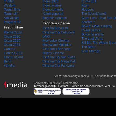
Thriller
Index 2025
Crime 101
Western
Index acţiune
Kîzîm
Taguri filme
Index comedie
Hoppers
Taguri stiri
Actori populari
The Secret Agent
Arhiva stiri
Regizori populari
Good Luck, Have Fun, D
Program TV
Scream 7
Program cinema
How to Make a Killing
Premii filme
Cinema Bucuresti
Cazul Samca
Premii Oscar
Cinema City Cotroceni
Dolce far niente
Oscar 2026
IMAX
The Last Viking
Oscar 2025
Movieplex Cinema
Kill Bill: The Whole Blood
Oscar 2024
Hollywood Multiplex
The Bride!
Cannes
Cineplexx Baneasa
Cold Storage
Cannes 2026
Happy Cinema
Globul de Aur
Cinema City Sun Plaza
Berlin
Cinema City Mega Mall
Venetia
Cinema City ParkLake
Acest site folosește cookie-uri. Navigând în conti
Copyright© 2000-2026 Cinemagia®
Termeni şi condiţii
|
Contact
|
Politica de confidențialitate
|
A.N.P.C