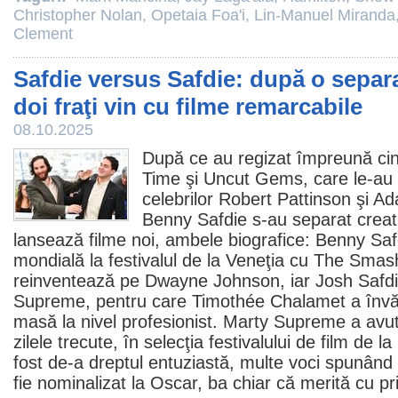
Christopher Nolan
,
Opetaia Foa'i
,
Lin-Manuel Miranda
Clement
Safdie versus Safdie: după o separa
doi fraţi vin cu filme remarcabile
08.10.2025
După ce au regizat împreună ci
Time şi Uncut Gems, care le-au r
celebrilor Robert Pattinson şi Ad
Benny Safdie s-au separat creati
lansează filme noi, ambele biografice: Benny Saf
mondială la festivalul de la Veneţia cu
The Smash
reinventează pe
Dwayne Johnson
, iar Josh Safd
Supreme
, pentru care
Timothée Chalamet
a învă
masă la nivel profesionist
. Marty Supreme a avu
zilele trecute, în selecţia festivalului de
film
de la 
fost de-a dreptul entuziastă, multe voci spunând
fie nominalizat la
Oscar
, ba chiar că merită cu pr