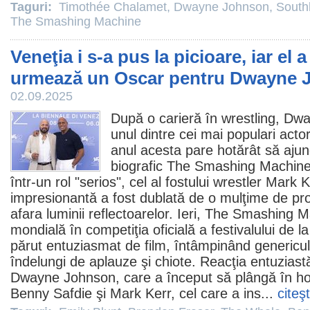
Taguri:
Timothée Chalamet
,
Dwayne Johnson
,
South
The Smashing Machine
Veneţia i s-a pus la picioare, iar el 
urmează un Oscar pentru Dwayne
02.09.2025
După o carieră în wrestling,
Dwa
unul dintre cei mai populari acto
anul acesta pare hotărât să ajun
biografic
The Smashing Machin
într-un rol "serios", cel al fostului wrestler Mark K
impresionantă a fost dublată de o mulţime de pr
afara luminii reflectoarelor. Ieri, The Smashing 
mondială în competiţia oficială a festivalului de la
părut entuziasmat de
film
, întâmpinând genericul
îndelungi de aplauze şi chiote. Reacţia entuziast
Dwayne Johnson, care a început să plângă în hoh
Benny Safdie
şi Mark Kerr, cel care a ins...
citeş