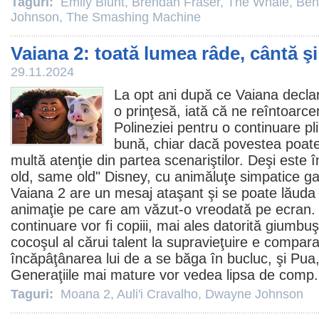
Taguri:
Emily Blunt
,
Brendan Fraser
,
The Whale
,
Ben
Johnson
,
The Smashing Machine
Vaiana 2: toată lumea râde, cântă ş
29.11.2024
La opt ani după ce Vaiana declar
o prinţesă, iată că ne reîntoarce
Polineziei pentru o continuare pl
bună, chiar dacă povestea poate 
multă atenţie din partea scenariştilor. Deşi este
old, same old" Disney, cu animăluţe simpatice g
Vaiana 2
are un mesaj ataşant şi se poate lăuda 
animaţie pe care am văzut-o vreodată pe ecran. 
continuare vor fi copiii, mai ales datorită giumbuşl
cocoşul al cărui talent la supravieţuire e compar
încăpâţânarea lui de a se băga în bucluc, şi Pua,
Generaţiile mai mature vor vedea lipsa de comp.
Taguri:
Moana 2
,
Auli'i Cravalho
,
Dwayne Johnson