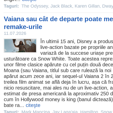
Taguri:
The Odyssey
,
Jack Black
,
Karen Gillan
,
Dway
Vaiana sau cât de departe poate m
remake-urile
11.07.2026
În ultimii 15 ani, Disney a prod
live-action bazate pe propriile an
variază de la succese uriașe p
usturătoare ca
Snow White
. Toate acestea repre
unor
filme
clasice apărute cu cel puțin două dece
Moana (sau
Vaiana
, titlul sub care rulează la noi
apărut acum zece ani, iar sequel-ul
Vaiana 2
în 2
treilea
film
animat se află deja în lucru, așa că f
nicio resuscitare, mai ales nu de un live-action, a
estimat de presa americană la aproximativ 250 de
cum în Hollywood money is king (banul dictează),
bate ra...
citeşte
Taguri:
Mark Mancina
,
Jay Laga'aia
,
Hamilton
,
Snow 