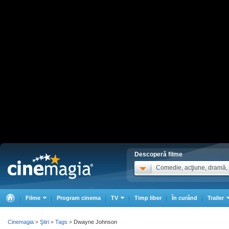
Descoperă filme
Comedie, acţiune, dramă, .
Filme
Program cinema
TV
Timp liber
În curând
Trailer
Cinemagia
Ştiri
Tags
Dwayne Johnson
>
>
>