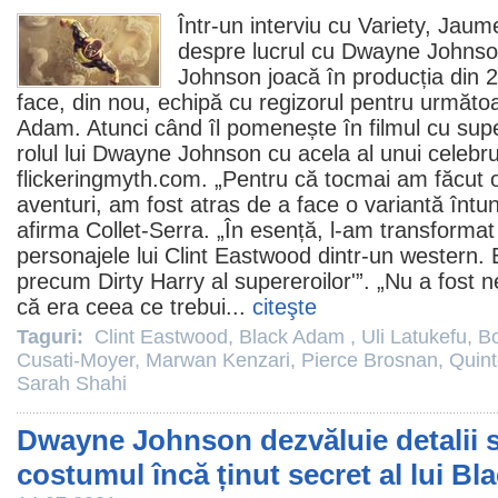
Într-un interviu cu Variety,
Jaume
despre lucrul cu
Dwayne Johns
Johnson joacă în producția din
face, din nou, echipă cu regizorul pentru următo
Adam
. Atunci când îl pomenește în
filmul
cu supe
rolul lui Dwayne Johnson cu acela al unui celeb
flickeringmyth.com. „Pentru că tocmai am făcut
aventuri, am fost atras de a face o variantă întu
afirma Collet-Serra. „În esență, l-am transformat 
personajele lui
Clint Eastwood
dintr-un western. 
precum
Dirty Harry
al supereroilor'”. „Nu a fost 
că era ceea ce trebui...
citeşte
Taguri:
Clint Eastwood
,
Black Adam
,
Uli Latukefu
,
B
Cusati-Moyer
,
Marwan Kenzari
,
Pierce Brosnan
,
Quint
Sarah Shahi
Dwayne Johnson dezvăluie detalii s
costumul încă ținut secret al lui B