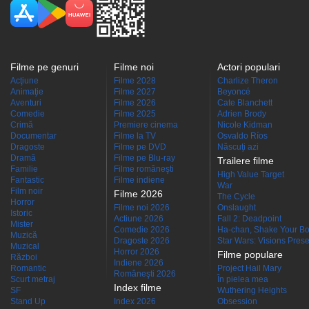
Filme pe genuri
Filme noi
Actori populari
Acţiune
Filme 2028
Charlize Theron
Animaţie
Filme 2027
Beyoncé
Aventuri
Filme 2026
Cate Blanchett
Comedie
Filme 2025
Adrien Brody
Crimă
Premiere cinema
Nicole Kidman
Documentar
Filme la TV
Osvaldo Ríos
Dragoste
Filme pe DVD
Născuţi azi
Dramă
Filme pe Blu-ray
Trailere filme
Familie
Filme româneşti
High Value Target
Fantastic
Filme indiene
War
Film noir
Filme 2026
The Cycle
Horror
Filme noi 2026
Onslaught
Istoric
Actiune 2026
Fall 2: Deadpoint
Mister
Comedie 2026
Ha-chan, Shake Your Bo
Muzică
Dragoste 2026
Star Wars: Visions Presen
Muzical
Horror 2026
Filme populare
Război
Indiene 2026
Romantic
Project Hail Mary
Româneşti 2026
Scurt metraj
În pielea mea
Index filme
SF
Wuthering Heights
Stand Up
Index 2026
Obsession