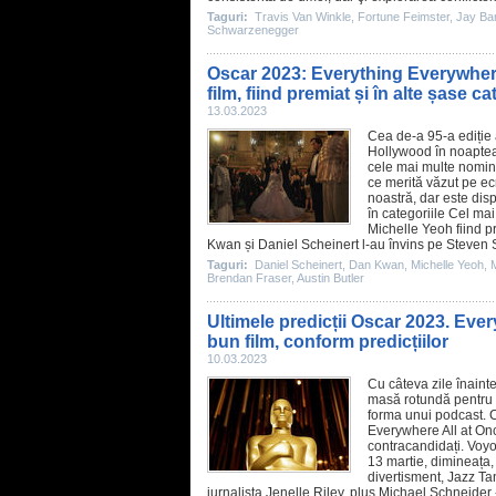
Taguri:
Travis Van Winkle
,
Fortune Feimster
,
Jay Ba
Schwarzenegger
Oscar 2023: Everything Everywhere
film, fiind premiat și în alte șase ca
13.03.2023
Cea de-a 95-a ediție 
Hollywood în noaptea 
cele mai multe nomina
ce merită văzut pe ec
noastră, dar este disp
în categoriile Cel ma
Michelle Yeoh
fiind p
Kwan și
Daniel Scheinert
l-au învins pe Steven S
Taguri:
Daniel Scheinert
,
Dan Kwan
,
Michelle Yeoh
,
M
Brendan Fraser
,
Austin Butler
Ultimele predicții Oscar 2023. Ever
bun film, conform predicțiilor
10.03.2023
Cu câteva zile înainte
masă rotundă pentru a
forma unui podcast. C
Everywhere All at On
contracandidați. Voyo
13 martie, dimineața,
divertisment, Jazz Ta
jurnalista Jenelle Riley, plus Michael Schneider