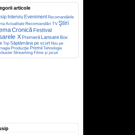
egorii articole
sip
Interviu
Eveniment
Recomandările
Ştiri
Recomandări TV
ema
Actualitate
nema
Cronică
Festival
sarele X
Lansare
Premieră
Box
Săptămâna pe scurt
ce
Top
Nou pe
Producţie
Premii
Tehnologie
magia
kbuster
Streaming
Filme și jocuri
ssip