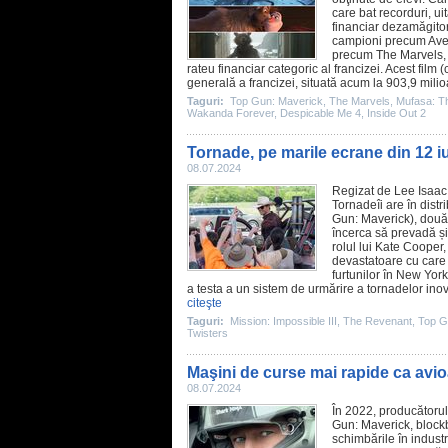
care bat recorduri, u
financiar dezamăgito
campioni precum
Ave
precum
The Marvels
rateu financiar categoric al francizei. Acest
film
(c
generală a francizei, situată acum la 903,9 mili
Taguri:
Top Gun: Maverick
,
The Marvels
,
Mufasa: Th
Wakanda Forever
,
Despicable Me 4
,
Inside Out 2
Tornade, pe marile ecrane din 12 iu
08.07.2024
Regizat de Lee Isaac
Tornadeîi are în distr
Gun: Maverick
), două
încerca să prevadă ș
rolul lui Kate Cooper
devastatoare cu care s
furtunilor în New York
a testa a un sistem de urmărire a tornadelor inov
citeşte
Taguri:
Mission: Impossible III
,
The Revenant
,
Top G
Twisters
Maşini de curse mai rapide ca avioa
08.07.2024
În 2022, producătoru
Gun: Maverick
, bloc
schimbările în indust