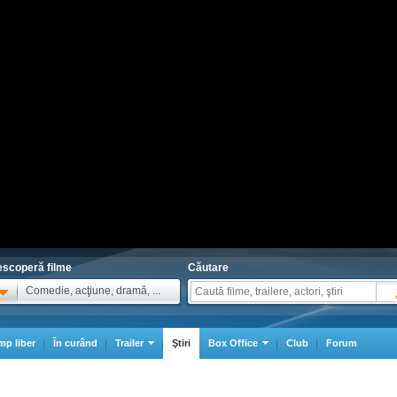
scoperă filme
Căutare
Comedie, acţiune, dramă, ...
mp liber
În curând
Trailer
Ştiri
Box Office
Club
Forum