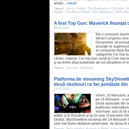
analiz...
citeşte
Taguri:
Kerry Condon
,
The Banshees of Inisherin
,
W
Avatar: The Way of Water
,
The Fabelmans
,
RRR (Ris
A fost Top Gun: Maverick finanţat 
08.03.2023
Într-o scrisoare desc
World Congress cere 
Oscarurilor, să exclu
acuzaţii ce sugerează
al companiei New Rep
categoriile Cel mai 
cântec original, Cel mai bun sunet şi Cele mai 
şi-au trimis deja buletinele de vot (deadline-ul 
Taguri:
Top Gun: Maverick
Platforma de streaming SkyShowtim
două studiouri ce fac jumătate din 
14.02.2023
Vineri, 10 februarie,
pe 14 februarie - a u
Două episoade din se
publicului internațion
vizionare, așa că vă 
astăzi și în România şi la ce cost. O asociere
Global, SkyShowtime va lansa din 14 februarie în 
cele mai bune studiouri americane. Va lansa în ex
Taguri:
Pitch Perfect: Bumper in Berlin
,
Super Pumped