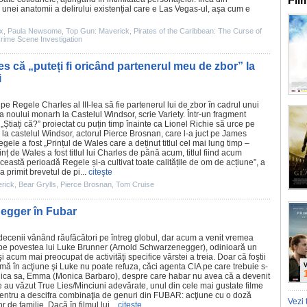
Fil
unei anatomii a delirului existențial care e Las Vegas-ul, aşa cum e
x
,
Paula Newsome
,
Top Gun: Maverick
,
Pirates of the Caribbean: The Curse of
rime Scene Investigation
s că „puteți fi oricând partenerul meu de zbor” la
i
t pe Regele Charles al III-lea să fie partenerul lui de zbor în cadrul unui
a noului monarh la Castelul Windsor, scrie Variety. Într-un fragment
t „Știați că?” proiectat cu puțin timp înainte ca Lionel Richie să urce pe
 la castelul Windsor, actorul
Pierce Brosnan
, care l-a juct pe James
ele a fost „Prințul de Wales care a deținut titlul cel mai lung timp –
ț de Wales a fost titlul lui Charles de până acum, titlul fiind acum
 această perioadă Regele și-a cultivat toate calitățile de om de acțiune”, a
 primit brevetul de pi...
citeşte
rick
,
Bear Grylls
,
Pierce Brosnan
,
Tom Cruise
negger în Fubar
 decenii vânând răufăcători pe întreg globul, dar acum a venit vremea
pe povestea lui Luke Brunner (
Arnold Schwarzenegger
), odinioară un
i acum mai preocupat de activităţi specifice vârstei a treia. Doar că foştii
amă în acţiune şi Luke nu poate refuza, căci agenta CIA pe care trebuie s-
V
fiica sa, Emma (
Monica Barbaro
), despre care habar nu avea că a devenit
e au văzut True Lies/
Minciuni adevărate
, unul din cele mai gustate
filme
 pentru a descifra combinaţia de genuri din
FUBAR
: acţiune cu o doză
Vezi 
or de familie. Dacă în
filmul
lui...
citeşte