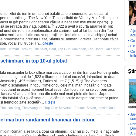
cursul zilei de ieri în urma unei bătălii cu o pneumonie, au declarat
 pentru publicaţia The New York Times, citată de Variety. A suferit timp de
ancer la gât pentru vindecarea căruia a necesitat mai multe operaţii şi
 să se retragă din viaţa publică. În 2022 a avut o scurtă apariţie în
Top
nd unul din rolurile emblematice ale carierei, cel al lui Iceman din Top
A j
tea vorbi atunci din cauza operaţiilor. Unul dintre cei mai chipeşi actori
acu
me
proeminente precum
Heat
,
Sfântul
şi
Batman Forever
. Dar poate că cel
Ce 
son, vocalistul trupei
Th
...
citeşte
Ce 
ret!
,
Batman Forever
,
The Saint
,
Heat
,
Top Gun: Maverick
,
The Doors
,
Val Kilmer
Ce 
inf
: schimbare în top 10-ul global
Şti
a încasărilor la box office mai ceva ca bolizii din franciza Furios şi iute:
a un total global de 1,523 miliarde de dolari încasări, întrecând, în doar
Maverick
(1,495 miliarde),
Furios și iute 7
(1,515) şi
The Avengers
 avem o schimbare în topul filmelor cu cele mai mari încasări din toate
2 ocupând în acest moment locul zece. Dar lucrurile nu se vor opri aici,
 lansează abia azi într-una din cele mai mari pieţe din lume, Japonia.
 din totalul său
şi că sequelul, a cărui discuţie despre anxietate ar putea
şi tehnologizate societă?...
citeşte
valur
The Lion King
,
The Avengers
,
Top Gun: Maverick
,
Furious Seven
,
Inside Out 2
Jar
com
 cel mai bun randament financiar din istorie
Pri
Doc
t din România se laudă doar cu olimpicii, dar nu şi cu mediile naţionale
Sec
m aşa se întâmplă şi la Hollywood, unde studiourile se laudă cu
filmele