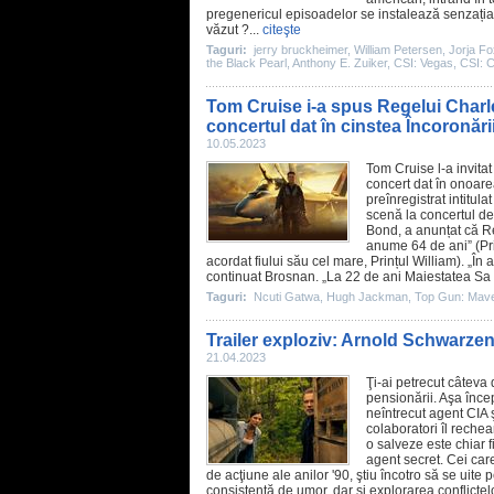
pregenericul episoadelor se instalează senzația 
văzut ?...
citeşte
Taguri:
jerry bruckheimer
,
William Petersen
,
Jorja Fo
the Black Pearl
,
Anthony E. Zuiker
,
CSI: Vegas
,
CSI: C
Tom Cruise i-a spus Regelui Charle
concertul dat în cinstea Încoronări
10.05.2023
Tom Cruise
l-a invita
concert dat în onoare
preînregistrat intitula
scenă la concertul de
Bond, a anunțat că Reg
anume 64 de ani” (Prin
acordat fiului său cel mare, Prințul William). „În
continuat Brosnan. „La 22 de ani Maiestatea Sa a
Taguri:
Ncuti Gatwa
,
Hugh Jackman
,
Top Gun: Mave
Trailer exploziv: Arnold Schwarze
21.04.2023
Ţi-ai petrecut câteva
pensionării. Aşa înce
neîntrecut agent CIA ş
colaboratori îl reche
o salveze este chiar 
agent secret. Cei car
de acţiune ale anilor '90, ştiu încotro să se uite
consistentă de umor, dar şi explorarea conflictel