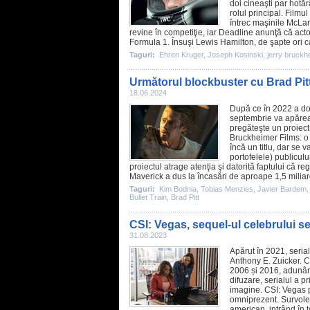
doi cineaşti par hotă
rolul principal.
Filmul
întrec maşinile McLare
revine în competiţie, iar Deadline anunţă că act
Formula 1. Însuşi Lewis Hamilton, de şapte ori c
Taguri:
Ehren Kruger
,
Joseph Kosinski
,
jerry bruckh
Următorul blockbuster cu Brad Pitt în
18.06.2024
După ce în 2022 a do
septembrie va apărea
pregăteşte un proiect
Bruckheimer Films: o
încă un titlu, dar se 
portofelele) publiculu
proiectul atrage atenţia şi datorită faptului că re
Maverick
a dus la încasări de aproape 1,5 miliard
Taguri:
Kim Bodnia
,
Tobias Menzies
,
Javier Bardem
Bullet Train
,
Brad Pitt
CSI: Vegas, sequel-ul celebrului ser
31.08.2023
Apărut în 2021, serial
Anthony E. Zuicker. CS
2006 și 2016, adunâ
difuzare, serialul a 
imagine.
CSI: Vegas
p
omniprezent. Survolea
american, intrând în t