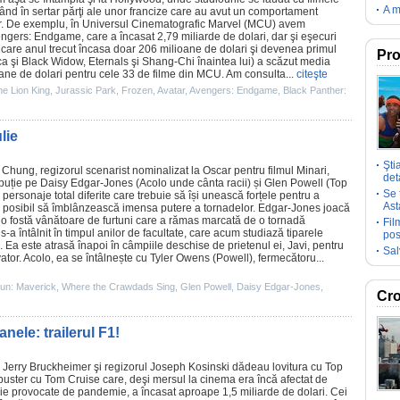
A m
itând în sertar părţi ale unor francize care au avut un comportament
r. De exemplu, în Universul Cinematografic Marvel (MCU) avem
ngers: Endgame
, care a încasat 2,79 miliarde de dolari, dar şi eşecuri
, care anul trecut încasa doar 206 milioane de dolari şi devenea primul
Pro
a şi Black Widow, Eternals şi Shang-Chi înaintea lui) a scăzut media
oane de dolari pentru cele 33 de
filme
din MCU. Am consulta...
citeşte
e Lion King
,
Jurassic Park
,
Frozen
,
Avatar
,
Avengers: Endgame
,
Black Panther:
lie
Şti
 Chung, regizorul scenarist nominalizat la
Oscar
pentru
filmul
Minari,
deta
ibuție pe
Daisy Edgar-Jones
(Acolo unde cânta racii) și
Glen Powell
(
Top
Se 
 personaje total diferite care trebuie să își unească forțele pentru a
Ast
i posibil să îmblânzească imensa putere a tornadelor. Edgar-Jones joacă
, o fostă vânătoare de furtuni care a rămas marcată de o tornadă
Fil
-a întâlnit în timpul anilor de facultate, care acum studiază tiparele
pos
. Ea este atrasă înapoi în câmpiile deschise de prietenul ei, Javi, pentru
Sal
ator. Acolo, ea se întâlnește cu Tyler Owens (Powell), fermecătoru...
un: Maverick
,
Where the Crawdads Sing
,
Glen Powell
,
Daisy Edgar-Jones
,
Cro
nele: trailerul F1!
l
Jerry Bruckheimer
şi regizorul
Joseph Kosinski
dădeau lovitura cu
Top
kbuster cu Tom Cruise care, deşi mersul la
cinema
era încă afectat de
rie provocate de pandemie, a încasat aproape 1,5 miliarde de dolari. Cei