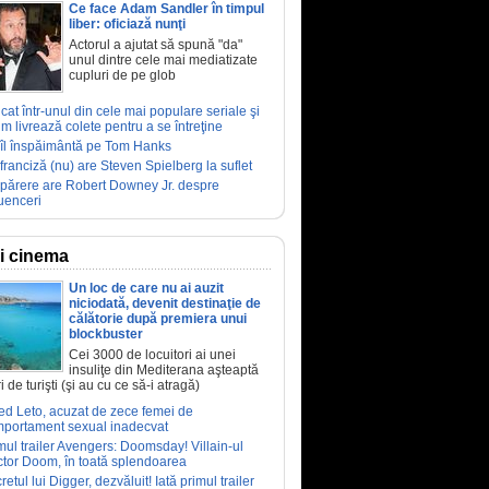
Ce face Adam Sandler în timpul
liber: oficiază nunţi
Actorul a ajutat să spună "da"
unul dintre cele mai mediatizate
cupluri de pe glob
ucat într-unul din cele mai populare seriale şi
m livrează colete pentru a se întreţine
îl înspăimântă pe Tom Hanks
franciză (nu) are Steven Spielberg la suflet
părere are Robert Downey Jr. despre
luenceri
ri cinema
Un loc de care nu ai auzit
niciodată, devenit destinaţie de
călătorie după premiera unui
blockbuster
Cei 3000 de locuitori ai unei
insuliţe din Mediterana aşteaptă
i de turişti (şi au cu ce să-i atragă)
ed Leto, acuzat de zece femei de
portament sexual inadecvat
mul trailer Avengers: Doomsday! Villain-ul
tor Doom, în toată splendoarea
retul lui Digger, dezvăluit! Iată primul trailer