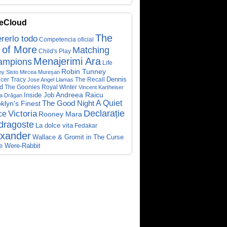
eCloud
The
rerlo todo
Competencia oficial
 of More
Matching
Child's Play
Menajerimi Ara
ampions
Life
Robin Tunney
y Sisto
Mircea Mureșan
Dennis
cer Tracy
The Recall
Jose Angel Llamas
d
The Goonies
Royal Winter
Vincent Kartheiser
Andreea Raicu
Inside Job
a Drăgan
A Quiet
klyn's Finest
The Good Night
Declarație
Victoria
ce
Rooney Mara
dragoste
La dolce vita
Fedakar
exander
Wallace & Gromit in The Curse
he Were-Rabbit