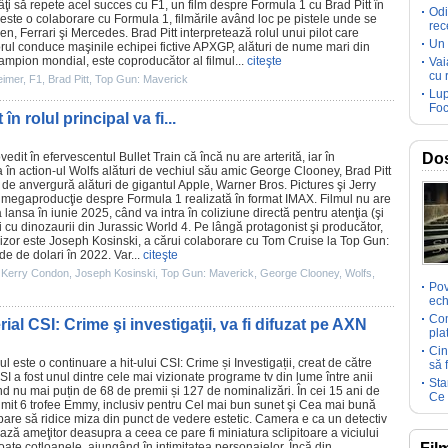
râţi să repete acel succes cu
F1
, un
film
despre Formula 1 cu
Brad Pitt
în
Odi
este o colaborare cu Formula 1, filmările având loc pe pistele unde se
rec
n, Ferrari şi Mercedes. Brad Pitt interpretează rolul unui pilot care
Un 
orul conduce maşinile echipei fictive APXGP, alături de nume mari din
ampion mondial, este coproducător al filmul...
citeşte
Vai
cu 
eimer
,
F1
,
Brad Pitt
,
Top Gun: Maverick
Lup
Foc
 rolul principal va fi...
vedit în efervescentul
Bullet Train
că încă nu are arterită, iar în
Dos
 în action-ul
Wolfs
alături de vechiul său amic
George Clooney
,
Brad Pitt
 de anvergură alături de gigantul Apple, Warner Bros. Pictures şi Jerry
 megaproducţie despre Formula 1 realizată în format IMAX.
Filmul
nu are
va lansa în iunie 2025, când va intra în coliziune directă pentru atenţia (şi
i cu dinozaurii din Jurassic World 4. Pe lângă protagonist şi producător,
gizor este
Joseph Kosinski
, a cărui colaborare cu Tom Cruise la
Top Gun:
e de dolari în 2022. Var...
citeşte
,
Kerry Condon
,
Joseph Kosinski
,
Top Gun: Maverick
,
George Clooney
,
Wolfs
,
Pov
ech
Com
ial CSI: Crime şi investigaţii, va fi difuzat pe AXN
pla
Cin
ul este o continuare a hit-ului CSI: Crime și Investigații, creat de către
să 
I a fost unul dintre cele mai vizionate programe tv din lume între anii
Sta
nd nu mai puțin de 68 de
premii
și 127 de nominalizări. În cei 15 ani de
Ce 
primit 6 trofee Emmy, inclusiv pentru Cel mai bun sunet şi Cea mai bună
are să ridice miza din punct de vedere estetic. Camera e ca un detectiv
ză ameţitor deasupra a ceea ce pare fi miniatura sclipitoare a viciului
oate cotloanele, ajungând în intimitatea personajelor. Încă din