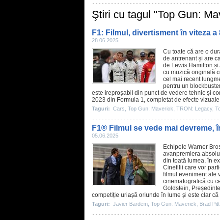
Ştiri cu tagul "Top Gun: Ma
F1: Filmul, divertisment în viteza a 
28.06.2025
Cu toate că are o dur
de antrenant și are ca
de Lewis Hamilton și 
cu muzică originală co
cel mai recent lungm
pentru un blockbuste
este ireproșabil din punct de vedere tehnic și co
2023 din Formula 1, completat de efecte vizuale.
Taguri:
Cars
,
Top Gun: Maverick
,
TRON: Legacy
,
T
F1® Filmul se vede mai devreme, î
05.06.2025
Echipele Warner Bros
avanpremiera absolut
din toată lumea, în ex
Cinefilii care vor par
filmul
eveniment ale ve
cinematografică cu ce
Goldstein, Președinte
competiție uriașă oriunde în lume și este clar c
Taguri:
Javier Bardem
,
Top Gun: Maverick
,
Brad Pitt