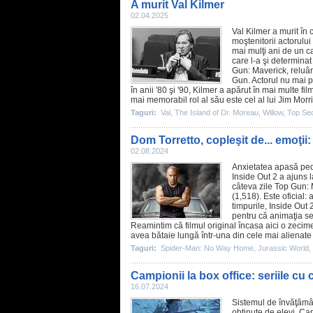
A murit Val Kilmer
02.04.2025
Val Kilmer
a murit în 
moştenitorii actorului
mai mulţi ani de un c
care l-a şi determinat
Gun: Maverick
, reluâ
Gun. Actorul nu mai pu
în anii '80 şi '90, Kilmer a apărut în mai multe
fil
mai memorabil rol al său este cel al lui Jim Morri
Taguri:
Val
,
The Island of Dr. Moreau
,
Willow
,
Top Sec
Dom Torretto, copleşit de... emoţii
02.08.2024
Anxietatea apasă pedal
Inside Out 2
a ajuns l
câteva zile
Top Gun: 
(1,518). Este oficial:
timpurile, Inside Out 
pentru că animaţia se
Reamintim că filmul original încasa aici o zecime
avea bătaie lungă într-una din cele mai alienate 
Taguri:
Spider-Man: No Way Home
,
Jurassic World
,
Campionii la box office: seriile cu
16.07.2024
Sistemul de învăţămân
obţinute de elevi. Ca