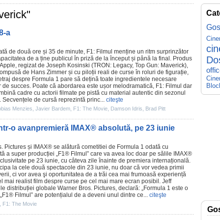
verick"
Cat
Gos
8-a
Cin
ci
ată de două ore și 35 de minute,
F1
:
Filmul
menține un ritm surprinzător
Do
pacitatea de a ține publicul în priză de la început și până la final. Produs
Apple, regizat de Joseph Kosinski (
TRON: Legacy
,
Top Gun: Maverick
),
offi
mpusă de Hans Zimmer și cu piloții reali de curse în roluri de figurație,
Cine
etraj despre Formula 1 pare să dețină toate ingredientele necesare
Bloc
r de succes. Poate că abordarea este ușor melodramatică, F1:
Filmul
dar
mbină cadre cu actorii filmate pe pistă cu material autentic din sezonul
 Secvențele de cursă reprezintă princ...
citeşte
obias Menzies
,
Javier Bardem
,
F1: The Movie
,
Damson Idris
,
Brad Pitt
ntr-o avanpremieră IMAX® absolută, pe 23 iunie
. Pictures și IMAX® se alătură cometitiei de Formula 1 odată cu
ă a super producției „
F1
®
Filmul
” care va avea loc doar pe sălile IMAX®
clusivitate pe 23 iunie, cu câteva zile înainte de premiera internațională.
ticipa la cele două spectacole din 23 iunie, nu doar că vor vedea primii
rii, ci vor avea şi oportunitatea de a trăi cea mai frumoasă experiență
l mai realist
film
despre curse pe cel mai mare ecran posibil. Jeff
le distribuției globale Warner Bros. Pictures, declară: „Formula 1 este o
ă „F1®
Filmul
” are potențialul de a deveni unul dintre ce...
citeşte
,
F1: The Movie
Go