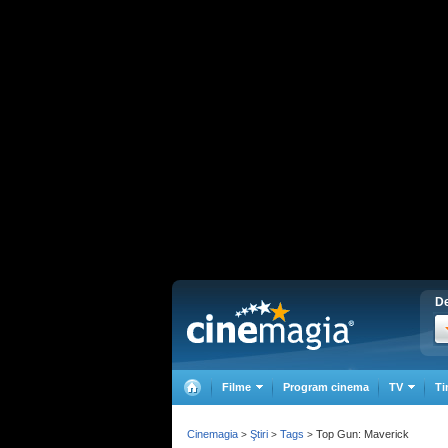
De
Filme
Program cinema
TV
Ti
Cinemagia
Ştiri
Tags
Top Gun: Maverick
>
>
>