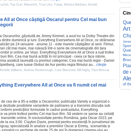
ruchel
,
Top Gun: Maverick
,
True Lies
,
Fubar
,
Monica Barbaro
,
Arnold
Cin
 All at Once câștigă Oscarul pentru Cel mai bun
Que
tegorii
Art
Ch
a Oscarurilor, găzduită de Jimmy Kimmel, a avut loc la Dolby Theatre din
dintre duminică şi luni.
Everything Everywhere All at Once
, ce strânsese
Jerem
lizări pe 24 ianuarie - anume 11 - este marele câștigător al serii.
Filmul
,
Spen
ran cât mai mare, mai rulează într-o serie de
cinematografe
din țara
Quai
onibil și online, pe Voyo. Everything Everywhere All at Once a luat trofee
Mirce
i bun
film
, Cea mai bună actriță în rol principal - ceea ce face istorie,
Broo
rima asiatică laureată cu
premiul
categoriei, Cea mai bună regie - Daniel
pielberg, care luase Globul de Aur pentru regia filmului au...
citeşte
Pla
ichelle Williams
,
Andrea Riseborough
,
Cate Blanchett
,
Bill Nighy
,
Paul Mescal
,
de 
Al
of t
ything Everywhere All at Once va fi numit cel mai
 de cea de-a 95-a ediție a Oscarurilor, publicația Variety a organizat o
 dezbate posibilele variantele de palmares și a transmis discuția sub
onform predicțiilor formulate în cadrul podcastului,
Everything
ce
va primi trofeul pentru Cel mai bun
film
. Să vedem ce șanse au ceilalți
 transmite online, în exclusivitate pentru România, gala
Oscar
2023, pe
 de la ora 3:00. Clayton Davis, premiat pentru excelență în jurnalismul de
ngcay, specializată în analize a premiilor
Oscar
și Emmy, scenarista și
 - jurnalist cu vechime de peste 25 de ani în domeniul
cinema
-ului au