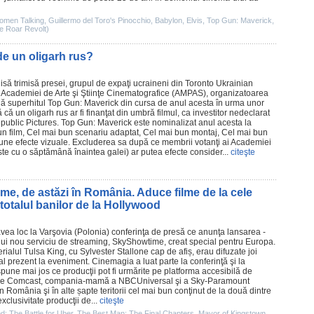
omen Talking
,
Guillermo del Toro's Pinocchio
,
Babylon
,
Elvis
,
Top Gun: Maverick
,
e Roar Revolt)
de un oligarh rus?
hisă trimisă presei, grupul de expaţi ucraineni din Toronto Ukrainian
Academiei de Arte şi Ştiinţe Cinematografice (AMPAS), organizatoarea
dă superhitul
Top Gun: Maverick
din cursa de anul acesta în urma unor
 că un oligarh rus ar fi finanţat din umbră
filmul
, ca investitor nedeclarat
ublic Pictures. Top Gun: Maverick este nominalizat anul acesta la
bun
film
, Cel mai bun scenariu adaptat, Cel mai bun montaj, Cel mai bun
bune efecte vizuale. Excluderea sa după ce membrii votanţi ai Academiei
este cu o săptămână înaintea galei) ar putea efecte consider...
citeşte
e, de astăzi în România. Aduce filme de la cele
totalul banilor de la Hollywood
 avea loc la Varşovia (Polonia) conferinţa de presă ce anunţa lansarea -
nui nou serviciu de streaming, SkyShowtime, creat special pentru Europa.
rialul
Tulsa King
, cu
Sylvester Stallone
cap de afiș, erau difuzate joi
al prezent la eveniment. Cinemagia a luat parte la conferinţă şi la
spune mai jos ce producţii pot fi urmărite pe platforma accesibilă de
 între Comcast, compania-mamă a NBCUniversal şi a Sky-Paramount
România şi în alte șapte teritorii cel mai bun conţinut de la două dintre
clusivitate producţii de...
citeşte
: The Battle for Uber
,
The Best Man: The Final Chapters
,
Mayor of Kingstown
,