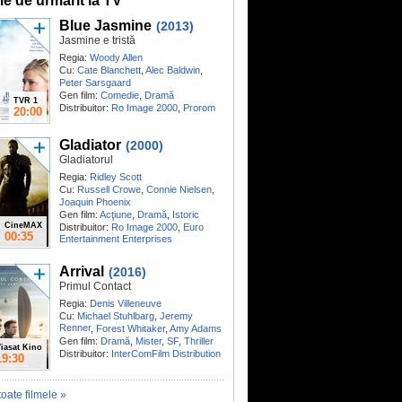
me de urmărit la TV
Blue Jasmine
(2013)
Jasmine e tristă
Regia:
Woody Allen
Cu:
Cate Blanchett
,
Alec Baldwin
,
Peter Sarsgaard
Gen film:
Comedie
,
Dramă
TVR 1
Distribuitor:
Ro Image 2000
,
Prorom
20:00
Gladiator
(2000)
Gladiatorul
Regia:
Ridley Scott
Cu:
Russell Crowe
,
Connie Nielsen
,
Joaquin Phoenix
Gen film:
Acţiune
,
Dramă
,
Istoric
CineMAX
Distribuitor:
Ro Image 2000
,
Euro
00:35
Entertainment Enterprises
Arrival
(2016)
Primul Contact
Regia:
Denis Villeneuve
Cu:
Michael Stuhlbarg
,
Jeremy
Renner
,
Forest Whitaker
,
Amy Adams
Gen film:
Dramă
,
Mister
,
SF
,
Thriller
iasat Kino
Distribuitor:
InterComFilm Distribution
19:30
toate filmele »