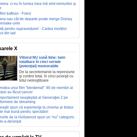
seea: ci eu în lumea mea mă simt nemuritor şi
e
film kafkian - Franz
ana sau cât de departe poate merge Disney
remake-urile
tă pentru supraviețuire! - Cartea morților:
ul din iad
arele X
Viitorul NU sună bine: lumi
totalitare în cinci seriale
(potenţial) memorabile
De la secretomanie la represiune
şi control total, în cinci poveşti cu
totul neliniştitoare
estea unui film "blestemat": 90 de membri ai
ipei au făcut cancer
portament neaşteptat al Generaţiei Z pe
tformele de streaming
eaştii spun că experienţa la cinema ar trebui
fie mai bună pentru spectatori
rurile de la Hollywood spun un "nu" categoric.
le-a deranjat