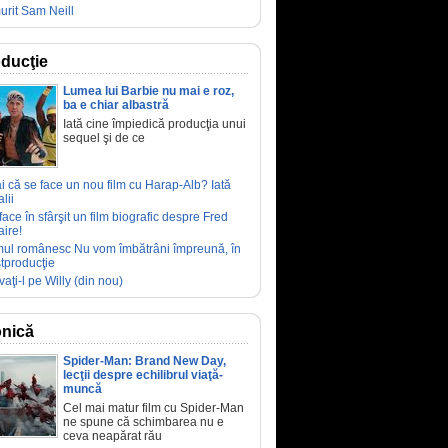
urit Sam Neill
ducţie
Lumea lui Barbie nu mai e roz,
ba e chiar albastră
Iată cine împiedică producţia unui
sequel şi de ce
ai că se face un nou film cu Harap-Alb? Iată
lii
face în sfârşit un film biografic despre Fred
aire!
mul românesc Nu vom îmbătrâni împreună, în
tproducţie
vaţi-l pe Willy (din nou)
nică
Spider-Man: Brand New Day,
lecţii despre echilibrul viaţă-
muncă
Cel mai matur film cu Spider-Man
ne spune că schimbarea nu e
ceva neapărat rău