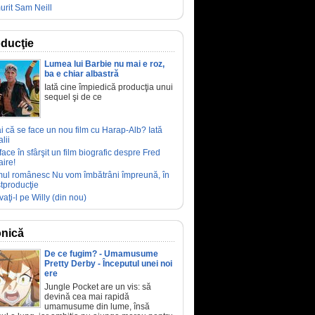
urit Sam Neill
ducţie
Lumea lui Barbie nu mai e roz,
ba e chiar albastră
Iată cine împiedică producţia unui
sequel şi de ce
ai că se face un nou film cu Harap-Alb? Iată
lii
face în sfârşit un film biografic despre Fred
aire!
mul românesc Nu vom îmbătrâni împreună, în
tproducţie
vaţi-l pe Willy (din nou)
nică
De ce fugim? - Umamusume
Pretty Derby - Începutul unei noi
ere
Jungle Pocket are un vis: să
devină cea mai rapidă
umamusume din lume, însă