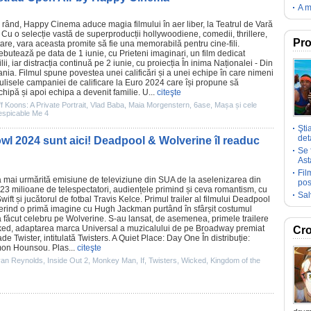
A m
la rând, Happy
Cinema
aduce magia filmului în aer liber, la Teatrul de Vară
 Cu o selecție vastă de superproducții hollywoodiene, comedii, thrillere,
Pro
re, vara aceasta promite să fie una memorabilă pentru cine-fili.
ebutează pe data de 1 iunie, cu
Prieteni imaginari
, un
film
dedicat
milii, iar distracția continuă pe 2 iunie, cu proiecția
În inima Naționalei - Din
ania
.
Filmul
spune povestea unei calificări și a unei echipe în care nimeni
lisele campaniei de calificare la Euro 2024 care își propune să
hipă și apoi echipa a devenit familie. U...
citeşte
f Koons: A Private Portrait
,
Vlad Baba
,
Maia Morgenstern
,
6ase
,
Mașa și cele
spicable Me 4
Şti
deta
Bowl 2024 sunt aici! Deadpool & Wolverine îl readuc
Se 
Ast
Fil
a mai urmărită emisiune de televiziune din SUA de la aselenizarea din
pos
23 milioane de telespectatori, audiențele primind și ceva romantism, cu
Sal
wift
și jucătorul de fotbal Travis Kelce. Primul trailer al filmului
Deadpool
ferind o primă imagine cu
Hugh Jackman
purtând în sfârșit costumul
a făcut celebru pe Wolverine. S-au lansat, de asemenea, primele trailere
ked
, adaptarea marca Universal a muzicalului de pe Broadway premiat
Cro
de Twister, intitulată
Twisters
.
A Quiet Place: Day One
În distribuție:
mon Hounsou. Plas...
citeşte
an Reynolds
,
Inside Out 2
,
Monkey Man
,
If
,
Twisters
,
Wicked
,
Kingdom of the