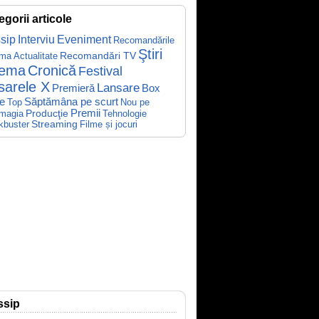
egorii articole
sip
Interviu
Eveniment
Recomandările
Ştiri
Recomandări TV
ema
Actualitate
nema
Cronică
Festival
sarele X
Lansare
Premieră
Box
Săptămâna pe scurt
ce
Top
Nou pe
Producţie
Premii
Tehnologie
magia
kbuster
Streaming
Filme și jocuri
ssip