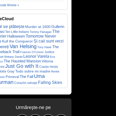
toate filmele »
eCloud
ul se plătește
Gullerin
Murder at 1600
asi
The
Ten Little Indians
Tommy Flanagan
rier
Halloween
Tomorrow Never
Și caii sunt verzi
s
Kull the Conqueror
Van Helsing
ereți
The
Tony Hawk
eback Trail
Justice
Frances O'Connor
Leonor Varela
ue
Brittany Daniel
Eva
The Haunted Mansion
Vittoria
co
Just Go with It
ini
Ciarán Hinds
Todo sobre mi madre
lotte Gray
Renée
Uma
The Fall
Primeval
nnor
urman
Falling Skies
Corazón salvaje
Urmăreşte-ne pe