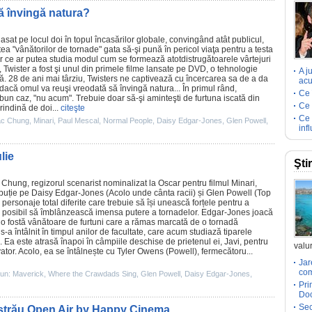
ă învingă natura?
lasat pe locul doi în topul încasărilor globale, convingând atât publicul,
estea "vânătorilor de tornade" gata să-şi pună în pericol viaţa pentru a testa
r ce ar putea studia modul cum se formează atotdistrugătoarele vârtejuri
, Twister a fost şi unul din primele
filme
lansate pe DVD, o tehnologie
A j
ă. 28 de ani mai târziu,
Twisters
ne captivează cu încercarea sa de a da
acu
 dacă omul va reuşi vreodată să învingă natura... În primul rând,
Ce 
 bun caz, "nu acum". Trebuie doar să-şi aminteşti de furtuna iscată din
Ce 
rindină de doi...
citeşte
Ce 
ac Chung
,
Minari
,
Paul Mescal
,
Normal People
,
Daisy Edgar-Jones
,
Glen Powell
,
inf
lie
Şti
 Chung, regizorul scenarist nominalizat la
Oscar
pentru
filmul
Minari,
ibuție pe
Daisy Edgar-Jones
(Acolo unde cânta racii) și
Glen Powell
(
Top
 personaje total diferite care trebuie să își unească forțele pentru a
i posibil să îmblânzească imensa putere a tornadelor. Edgar-Jones joacă
, o fostă vânătoare de furtuni care a rămas marcată de o tornadă
-a întâlnit în timpul anilor de facultate, care acum studiază tiparele
. Ea este atrasă înapoi în câmpiile deschise de prietenul ei, Javi, pentru
valur
ator. Acolo, ea se întâlnește cu Tyler Owens (Powell), fermecătoru...
Jar
com
un: Maverick
,
Where the Crawdads Sing
,
Glen Powell
,
Daisy Edgar-Jones
,
Pri
Doc
Sec
răstrău Open Air by Happy Cinema