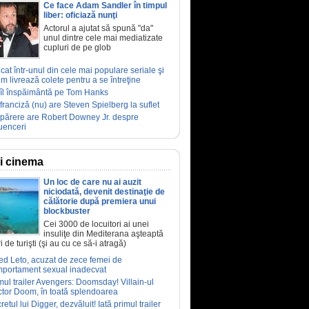
Ce face Adam Sandler în timpul
liber: oficiază nunţi
Actorul a ajutat să spună "da"
unul dintre cele mai mediatizate
cupluri de pe glob
ucat într-unul din cele mai populare seriale şi
m livrează colete pentru a se întreţine
îl înspăimântă pe Tom Hanks
franciză (nu) are Steven Spielberg la suflet
părere are Robert Downey Jr. despre
luenceri
ri cinema
Un loc de care nu ai auzit
niciodată, devenit destinaţie de
călătorie după premiera unui
blockbuster
Cei 3000 de locuitori ai unei
insuliţe din Mediterana aşteaptă
i de turişti (şi au cu ce să-i atragă)
ed Leto, acuzat de zece femei de
portament sexual inadecvat
mul trailer Avengers: Doomsday! Villain-ul
tor Doom, în toată splendoarea
retul lui Digger, dezvăluit! Iată primul trailer