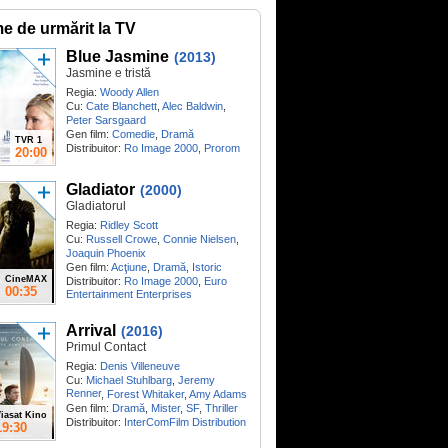
me de urmărit la TV
Blue Jasmine
(2013)
Jasmine e tristă
Regia:
Woody Allen
Cu:
Cate Blanchett
,
Alec Baldwin
,
Peter Sarsgaard
Gen film:
Comedie
,
Dramă
TVR 1
Distribuitor:
Ro Image 2000
,
Prorom
20:00
Gladiator
(2000)
Gladiatorul
Regia:
Ridley Scott
Cu:
Russell Crowe
,
Connie Nielsen
,
Joaquin Phoenix
Gen film:
Acţiune
,
Dramă
,
Istoric
CineMAX
Distribuitor:
Ro Image 2000
,
Euro
00:35
Entertainment Enterprises
Arrival
(2016)
Primul Contact
Regia:
Denis Villeneuve
Cu:
Michael Stuhlbarg
,
Jeremy
Renner
,
Forest Whitaker
,
Amy Adams
Gen film:
Dramă
,
Mister
,
SF
,
Thriller
iasat Kino
Distribuitor:
InterComFilm Distribution
19:30