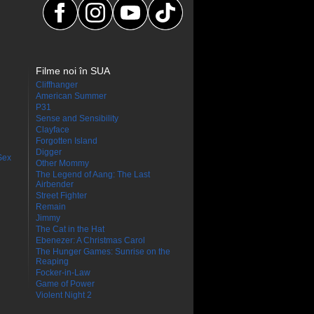
Filme noi în SUA
Cliffhanger
American Summer
P31
Sense and Sensibility
Clayface
Forgotten Island
Digger
Sex
Other Mommy
The Legend of Aang: The Last
Airbender
Street Fighter
Remain
Jimmy
The Cat in the Hat
Ebenezer: A Christmas Carol
The Hunger Games: Sunrise on the
Reaping
Focker-in-Law
Game of Power
Violent Night 2