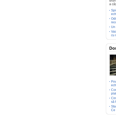
drum
a câ
Spi
ech
Odi
rec
Un 
Vai
cu 
Dos
Pov
ech
Com
pla
Cin
să 
Sta
Ce 