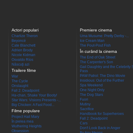
Actori populari
Premiere cinema
Charlize Theron
Uma Musume: Pretty Derby -...
Beyoncé
Ice Cream Man
Cate Blanchett
The Pout-Pout Fish
Adrien Brody
În curând la cinema
Nicole Kidman
The End of Oak Street
Osvaldo Ríos
The Carpenter's Son
Născuţi azi
Gail Daughtry and the Celebrity 
Trailere filme
Pass
PAW Patrol: The Dino Movie
War
Insidious: Out of the Further
The Cycle
Spa Weekend
Onslaught
One Night Only
Fall 2: Deadpoint
The Dog Stars
Ha-chan, Shake Your Booty!
Fuori
Star Wars: Visions Presents -...
Mutiny
Big Chicken: A Fast Food...
Sacrifice
Filme populare
Handbook for Superheroes
Project Hail Mary
Fall 2: Deadpoint
În pielea mea
Cars
Wuthering Heights
Don't Look Back in Anger
Obsession
By Any Means