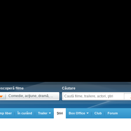
scoperă filme
Căutare
Comedie, acţiune, dramă, ...
mp liber
În curând
Trailer
Ştiri
Box Office
Club
Forum