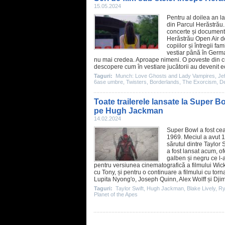
15.05.2024
Pentru al doilea an 
din Parcul Herăstrău.
concerte și documenta
Herăstrău Open Air d
copiilor și întregii fa
vestiar până în Germ
nu mai credea. Aproape nimeni. O poveste din cu
descopere cum în vestiare jucătorii au devenit ec
Taguri:
Munch: Love Ghosts and Lady Vampires
,
Jef
6ase umbre
,
Twisters
,
Borderlands
,
The Exorcism
,
De
Toate trailerele lansate la Super 
pe Hugh Jackman
14.02.2024
Super Bowl a fost ce
1969. Meciul a avut 1
sărutul dintre
Taylor S
a fost lansat acum, o
galben și negru ce l-
pentru versiunea cinematografică a filmului
Wic
cu Tony, și pentru o continuare a filmului cu torna
Lupita Nyong'o, Joseph Quinn, Alex Wolff și Dji
Taguri:
Taylor Swift
,
Hugh Jackman
,
Blake Lively
,
Ry
Planet of the Apes