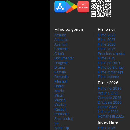
Filme pe genuri
Filme noi
Acţiune
Filme 2028
Animaţie
Filme 2027
Aventuri
Filme 2026
Comedie
Filme 2025
Crimă
Premiere cinema
Documentar
Filme la TV
Dragoste
Filme pe DVD
Dramă
Filme pe Blu-ray
Familie
Filme româneşti
Fantastic
Filme indiene
Film noir
Filme 2026
Horror
Filme noi 2026
Istoric
Actiune 2026
Mister
Comedie 2026
Muzică
Dragoste 2026
Muzical
Horror 2026
Război
Indiene 2026
Romantic
Româneşti 2026
Scurt metraj
Index filme
SF
Stand Up
Index 2026