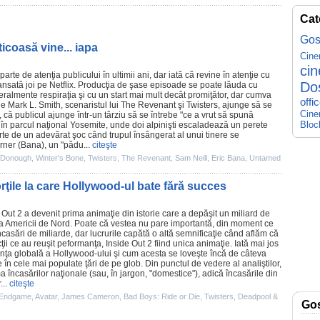
Cat
Gos
icoasă vine... iapa
Cin
ci
parte de atenţia publicului în ultimii ani, dar iată că revine în atenţie cu
Do
lansată joi pe Netflix. Producţia de şase episoade se poate lăuda cu
literalmente respiraţia şi cu un start mai mult decât promiţător, dar cumva
offi
 Mark L. Smith, scenaristul lui
The Revenant
şi
Twisters
, ajunge să se
Cine
, că publicul ajunge într-un târziu să se întrebe "ce a vrut să spună
Bloc
e în parcul naţional Yosemite, unde doi alpinişti escaladează un perete
parte de un adevărat şoc când trupul însângerat al unui tinere se
rner (Bana), un "pădu...
citeşte
cDonough
,
Winter's Bone
,
Twisters
,
The Revenant
,
Sam Neill
,
Eric Bana
,
Untamed
rţile la care Hollywood-ul bate fără succes
 Out 2
a devenit prima animaţie din istorie care a depăşit un miliard de
ara Americii de Nord. Poate că vestea nu pare importantă, din moment ce
casări de miliarde, dar lucrurile capătă o altă semnificaţie când aflăm că
ii ce au reuşit peformanţa, Inside Out 2 fiind unica animaţie. Iată mai jos
nţa globală a Hollywood-ului şi cum acesta se loveşte încă de câteva
e în cele mai populate ţări de pe glob. Din punctul de vedere al analiştilor,
 încasărilor naţionale (sau, în jargon, "domestice"), adică încasările din
...
citeşte
 Endgame
,
Avatar
,
James Cameron
,
Bad Boys: Ride or Die
,
Twisters
,
Deadpool &
Go