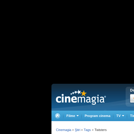
De
Filme
Program cinema
TV
Ti
Cinemagia
Ştiri
Tags
Twisters
>
>
>