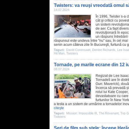
Twisters: va reuşi vreodată omul s
14.07.2024
În 1996,
Twister
s-a c
cât şi criticii cu pov
un sistem revoluţiona
de aer. Ca fapt divers
revoluţionară în epoc
un răspuns întrebării
răspunsul este undeva între "nu" sau, în cel mai
senin acum câteva zile în Bucureşti, furtună cu g
Taguri:
David Corenswet
,
Denise Richards
,
Lee Isa
Hit Man
,
Twisters
Tornade, pe marile ecrane din 12 iu
08.07.2024
Regizat de Lee Isaac
Tornadeîi are în distr
Gun: Maverick
), două
încerca să prevadă ș
rolul lui Kate Cooper
devastatoare cu care s
furtunilor în New York
a testa a un sistem de urmărire a tornadelor inov
citeşte
Taguri:
Mission: Impossible III
,
The Revenant
,
Top G
Twisters
Seri de film sub stele: începe He