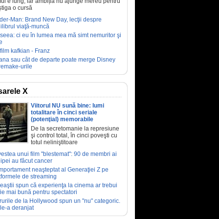
ul e lung, iar ambiția nu ajunge mereu pentru
știga o cursă
der-Man: Brand New Day, lecţii despre
ilibrul viaţă-muncă
seea: ci eu în lumea mea mă simt nemuritor şi
e
film kafkian - Franz
ana sau cât de departe poate merge Disney
remake-urile
arele X
Viitorul NU sună bine: lumi
totalitare în cinci seriale
(potenţial) memorabile
De la secretomanie la represiune
şi control total, în cinci poveşti cu
totul neliniştitoare
estea unui film "blestemat": 90 de membri ai
ipei au făcut cancer
portament neaşteptat al Generaţiei Z pe
tformele de streaming
eaştii spun că experienţa la cinema ar trebui
fie mai bună pentru spectatori
rurile de la Hollywood spun un "nu" categoric.
le-a deranjat