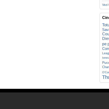
Vezi 
Cin
Tot
Sav
Cou
Die
pe p
Com
Leag
Iones
Pucc
Char
O'Co
Th