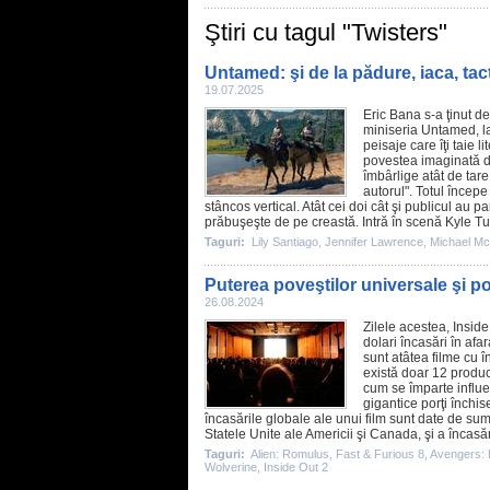
Ştiri cu tagul "Twisters"
Untamed: şi de la pădure, iaca, tact
19.07.2025
Eric Bana
s-a ţinut de
miniseria
Untamed
, 
peisaje care îţi taie 
povestea imaginată de
îmbârlige atât de tare
autorul". Totul încep
stâncos vertical. Atât cei doi cât şi publicul au 
prăbuşeşte de pe creastă. Intră în scenă Kyle Tu
Taguri:
Lily Santiago
,
Jennifer Lawrence
,
Michael M
Puterea poveştilor universale şi po
26.08.2024
Zilele acestea,
Inside
dolari încasări în af
sunt atâtea
filme
cu în
există doar 12 producţ
cum se împarte influe
gigantice porţi închis
încasările globale ale unui
film
sunt date de suma
Statele Unite ale Americii şi Canada, şi a încasăr
Taguri:
Alien: Romulus
,
Fast & Furious 8
,
Avengers:
Wolverine
,
Inside Out 2