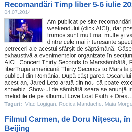
Recomandări Timp liber 5-6 iulie 2
04.07.2014
Am publicat pe site recomandări
weekendului (click
AICI
), dar posi
frumos sunt mult mai multe şi va
dintre cele mai interesante spec
petreceri ale acestui sfârşit de săptămână. Găseş
exhaustivă a evenimentelor organizate în secţiun
AICI
.
Concert Thirty Seconds to Mars
sâmbătă, 
liberTrupa americană Thirty Seconds to Mars la p
publicul din România. După câştigarea Oscarului
acest an,
Jared Leto
arată din nou că poate exce
showbiz. Show-ul de sâmbătă seara se anunţă inc
melodiile de pe albumul Love Lost Faith + Drea..
Taguri:
Vlad Logigan
,
Rodica Mandache
,
Maia Morge
Filmul Carmen, de Doru Nițescu, în 
Beijing