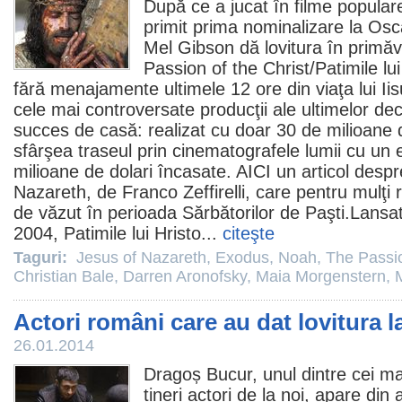
După ce a jucat în
filme
populare 
primit prima nominalizare la
Osc
Mel Gibson
dă lovitura în primă
Passion of the Christ
/Patimile lu
fără menajamente ultimele 12 ore din viaţa lui Iis
cele mai controversate producţii ale ultimelor dec
succes de casă: realizat cu doar 30 de milioane de
sfârşea traseul prin cinematografele lumii cu un 
milioane de dolari încasate.
AICI
un articol despr
Nazareth
, de Franco Zeffirelli, care pentru mulţ
de văzut în perioada Sărbătorilor de Paşti.Lansat
2004, Patimile lui Hristo...
citeşte
Taguri:
Jesus of Nazareth
,
Exodus
,
Noah
,
The Passio
Christian Bale
,
Darren Aronofsky
,
Maia Morgenstern
,
Actori români care au dat lovitura 
26.01.2014
Dragoș Bucur, unul dintre cei mai
tineri actori de la noi, apare d