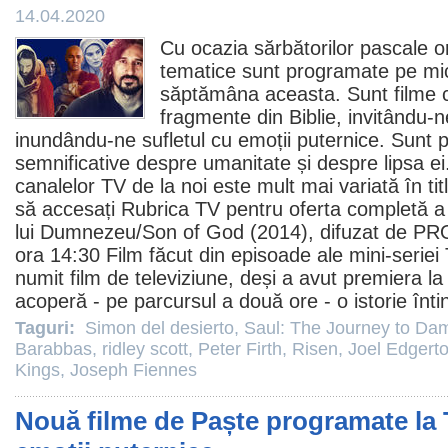
14.04.2020
Cu ocazia sărbătorilor pascale o
tematice sunt programate pe mic
săptămâna aceasta. Sunt filme c
fragmente din Biblie, invitându-ne
inundându-ne sufletul cu emoții puternice. Sunt p
semnificative despre umanitate și despre lipsa ei
canalelor TV
de la noi este mult mai variată în titl
să accesați
Rubrica TV
pentru oferta completă a 
lui Dumnezeu
/Son of God (2014), difuzat de PRO 
ora 14:30
Film
făcut din episoade ale mini-seriei 
numit film de televiziune, deși a avut premiera l
acoperă - pe parcursul a două ore - o istorie înti
Taguri:
Simon del desierto
,
Saul: The Journey to Da
Barabbas
,
ridley scott
,
Peter Firth
,
Risen
,
Joel Edgert
Kings
,
Joseph Fiennes
Nouă filme de Paște programate la 