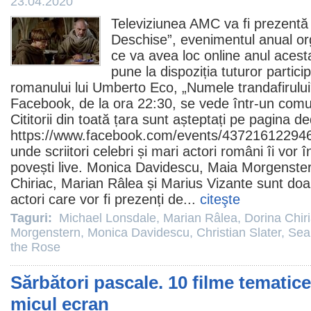
23.04.2020
Televiziunea AMC va fi prezentă 
Deschise”, evenimentul anual org
ce va avea loc online anul acesta
pune la dispoziția tuturor partici
romanului lui Umberto Eco, „
Numele trandafirului
Facebook, de la ora 22:30, se vede într-un com
Cititorii din toată țara sunt așteptați pe pagina d
https://www.facebook.com/events/43721612294
unde scriitori celebri și mari actori români îi vor î
povești live.
Monica Davidescu
,
Maia Morgenste
Chiriac
,
Marian Râlea
și Marius Vizante sunt doar 
actori care vor fi prezenți de...
citeşte
Taguri:
Michael Lonsdale
,
Marian Râlea
,
Dorina Chir
Morgenstern
,
Monica Davidescu
,
Christian Slater
,
Sea
the Rose
Sărbători pascale. 10 filme temati
micul ecran