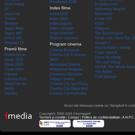
Româneşti 2026
Scurt metraj
În pielea mea
Index filme
SF
Wuthering Heights
Stand Up
Index 2026
Obsession
Thriller
Index 2025
Crime 101
Western
Index acţiune
Kîzîm
Taguri filme
Index comedie
Hoppers
Taguri stiri
Actori populari
The Secret Agent
Arhiva stiri
Regizori populari
Good Luck, Have Fun, D
Program TV
Scream 7
Program cinema
How to Make a Killing
Premii filme
Cinema Bucuresti
Cazul Samca
Premii Oscar
Cinema City Cotroceni
Dolce far niente
Oscar 2026
IMAX
The Last Viking
Oscar 2025
Movieplex Cinema
Kill Bill: The Whole Blood
Oscar 2024
Hollywood Multiplex
The Bride!
Cannes
Cineplexx Baneasa
Cold Storage
Cannes 2026
Happy Cinema
Globul de Aur
Cinema City Sun Plaza
Berlin
Cinema City Mega Mall
Venetia
Cinema City ParkLake
Acest site folosește cookie-uri. Navigând în conti
Copyright© 2000-2026 Cinemagia®
Termeni şi condiţii
|
Contact
|
Politica de confidențialitate
|
A.N.P.C