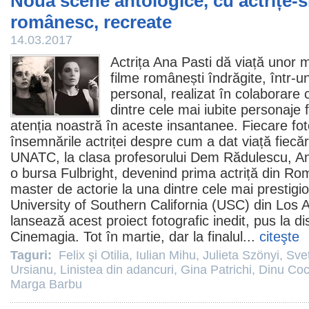
Nouă scene antologice, cu actrițe-s
românesc, recreate
14.03.2017
Actrița
Ana Pasti
dă viață unor 
filme
românești îndrăgite, într-un
personal, realizat în colaborar
dintre cele mai iubite personaje
atenția noastră în aceste insantanee. Fiecare fot
însemnările actriței despre cum a dat viață fiecă
UNATC, la clasa profesorului
Dem Rădulescu
, A
o bursa Fulbright, devenind prima actriță din R
master de actorie la una dintre cele mai prestigi
University of Southern California (USC) din Los 
lansează acest proiect fotografic inedit, pus la disp
Cinemagia. Tot în martie, dar la finalul...
citeşte
Taguri:
Felix şi Otilia
,
Iulian Mihu
,
Julieta Szönyi
,
Sve
Ursianu
,
Linistea din adancuri
,
Gina Patrichi
,
Dinu Co
Marga Barbu