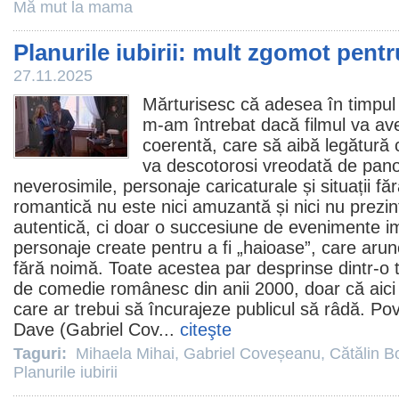
Mă mut la mama
Planurile iubirii: mult zgomot pent
27.11.2025
Mărturisesc că adesea în timpul 
m-am întrebat dacă
filmul
va av
coerentă, care să aibă legătură c
va descotorosi vreodată de panop
neverosimile, personaje caricaturale și situații f
romantică nu este nici amuzantă și nici nu prezint
autentică, ci doar o succesiune de evenimente i
personaje create pentru a fi „haioase”, care arun
fără noimă. Toate acestea par desprinse dintr-o 
de comedie românesc din anii 2000, doar că aici 
care ar trebui să încurajeze publicul să râdă. Po
Dave (
Gabriel Cov
...
citeşte
Taguri:
Mihaela Mihai
,
Gabriel Coveșeanu
,
Cătălin B
Planurile iubirii