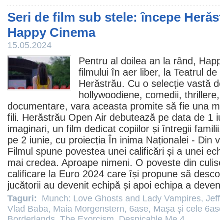
Seri de film sub stele: începe Heră
Happy Cinema
15.05.2024
Pentru al doilea an la rând, Ha
filmului în aer liber, la Teatrul d
Herăstrău. Cu o selecție vastă d
hollywoodiene, comedii, thrillere
documentare, vara aceasta promite să fie una m
fili. Herăstrău Open Air debutează pe data de 1 
imaginari
, un
film
dedicat copiilor și întregii famili
pe 2 iunie, cu proiecția
În inima Naționalei - Din
Filmul
spune povestea unei calificări și a unei ec
mai credea. Aproape nimeni. O poveste din culis
calificare la Euro 2024 care își propune să desc
jucătorii au devenit echipă și apoi echipa a deveni
Taguri:
Munch: Love Ghosts and Lady Vampires
,
Jef
Vlad Baba
,
Maia Morgenstern
,
6ase
,
Mașa și cele 6a
Borderlands
,
The Exorcism
,
Despicable Me 4