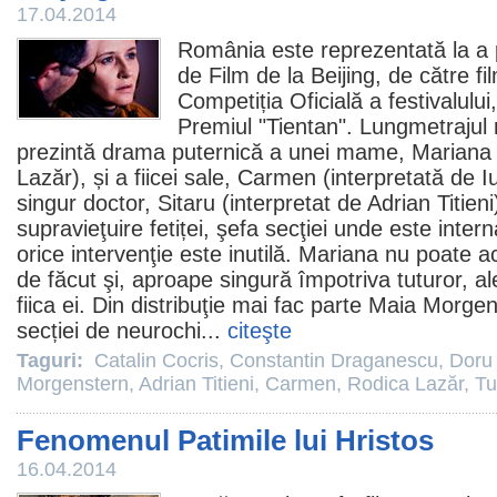
17.04.2014
România este reprezentată la a pa
de
Film
de la Beijing, de către
fi
Competiția Oficială a festivalului,
Premiul
"Tientan". Lungmetrajul 
prezintă drama puternică a unei mame, Mariana 
Lazăr
), și a fiicei sale, Carmen (interpretată de 
singur doctor, Sitaru (interpretat de
Adrian Titieni
supravieţuire fetiței, şefa secţiei unde este inte
orice intervenţie este inutilă. Mariana nu poate 
de făcut şi, aproape singură împotriva tuturor, a
fiica ei. Din distribuţie mai fac parte
Maia Morgen
secției de neurochi...
citeşte
Taguri:
Catalin Cocris
,
Constantin Draganescu
,
Doru
Morgenstern
,
Adrian Titieni
,
Carmen
,
Rodica Lazăr
,
Tu
Fenomenul Patimile lui Hristos
16.04.2014