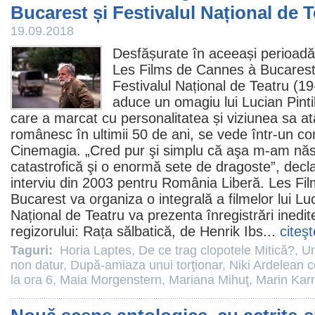
Bucarest și Festivalul Național de T
19.09.2018
Desfășurate în aceeași perioadă î
Les Films de Cannes à Bucarest
Festivalul Național de Teatru (19
aduce un omagiu lui
Lucian Pinti
care a marcat cu personalitatea și viziunea sa atâ
românesc în ultimii 50 de ani, se vede într-un c
Cinemagia. „Cred pur şi simplu că aşa m-am născ
catastrofică şi o enormă sete de dragoste”, declar
interviu din 2003 pentru România Liberă. Les Fi
Bucarest va organiza o integrală a filmelor lui Luci
Național de Teatru va prezenta înregistrări inedi
regizorului: Rața sălbatică, de Henrik Ibs...
citeşt
Taguri:
Horia Laptes
,
De ce trag clopotele Mitică?
,
Un
non datur
,
După-amiaza unui torţionar
,
Niki Ardelean c
la ora 6
,
Maia Morgenstern
,
Mariana Mihuţ
,
Marin Kar