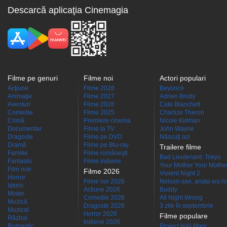
Descarcă aplicaţia Cinemagia
Filme pe genuri
Filme noi
Actori populari
Acţiune
Filme 2028
Beyoncé
Animaţie
Filme 2027
Adrien Brody
Aventuri
Filme 2026
Cate Blanchett
Comedie
Filme 2025
Charlize Theron
Crimă
Premiere cinema
Nicole Kidman
Documentar
Filme la TV
John Wayne
Dragoste
Filme pe DVD
Născuţi azi
Dramă
Filme pe Blu-ray
Trailere filme
Familie
Filme româneşti
Bad Lieutenant: Tokyo
Fantastic
Filme indiene
Your Mother Your Mother 
Film noir
Filme 2026
Violent Night 2
Horror
Filme noi 2026
Nelson-san, anata wa hit
Istoric
Actiune 2026
Buddy
Mister
Comedie 2026
All Night Wrong
Muzică
Dragoste 2026
3 zile în septembrie
Muzical
Horror 2026
Filme populare
Război
Indiene 2026
Romantic
Project Hail Mary