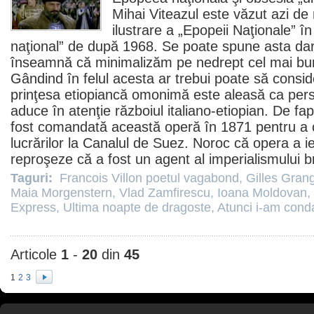
Mihai Viteazul
este văzut azi de
ilustrare a „Epopeii Naţionale” 
naţional” de după 1968. Se poate spune asta dar 
înseamnă că minimalizăm pe nedrept cel mai b
Gândind în felul acesta ar trebui poate să consi
prinţesa etiopiancă omonimă este aleasă ca perso
aduce în atenţie războiul italiano-etiopian. De fapt
fost comandată această operă în 1871 pentru a 
lucrărilor la Canalul de Suez. Noroc că opera a i
reproşeze că a fost un agent al imperialismului br
Taguri:
Francois Villon poetul vagabond
,
Gilles Grang
Maia Morgenstern
,
Vlad Zamfirescu
,
Ioana Moldovan
,
Express
,
Ultima noapte de dragoste
,
Atunci i-am cond
Articole
1
-
20
din
45
1
2
3