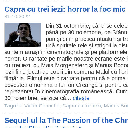
Capra cu trei iezi: horror la foc mic
31.10.2022
Din 31 octombrie, când se celeb
până pe 30 noiembrie, de Sfântu
pun și ei în practică ritualuri și t
țină spiritele rele și strigoii la di
suntem atrași în
cinematografe
și pe platformel
horror
. O raritate pe marile noastre ecrane est
cu trei iezi
, cu
Maia Morgenstern
și
Marius Bodo
iezii fiind jucați de copiii din comuna Malul cu flo
filmările.
Filmul
este o raritate pentru că e prima
povestea omonimă a lui Ion Creangă și pentru că
reprezentat în cinematografia românească. Cum
30 noiembrie, se zice că...
citeşte
Taguri:
Victor Canache
,
Capra cu trei iezi
,
Marius Bo
Sequel-ul la The Passion of the Chri