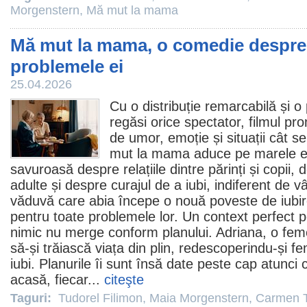
Morgenstern
,
Mă mut la mama
Mă mut la mama, o comedie despre f
problemele ei
25.04.2026
Cu o distribuție remarcabilă și o
regăsi orice spectator,
filmul
prom
de umor, emoție și situații cât 
mut la mama
aduce pe marele e
savuroasă despre relațiile dintre părinți și copii, 
adulte și despre curajul de a iubi, indiferent de v
văduvă care abia începe o nouă poveste de iubir
pentru toate problemele lor. Un context perfect 
nimic nu merge conform planului. Adriana, o fem
să-și trăiască viața din plin, redescoperindu-și fe
iubi. Planurile îi sunt însă date peste cap atunci câ
acasă, fiecar...
citeşte
Taguri:
Tudorel Filimon
,
Maia Morgenstern
,
Carmen 