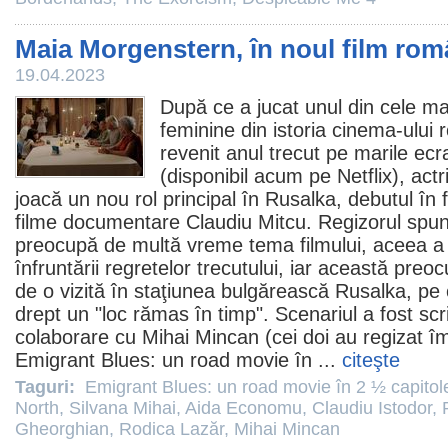
Maia Morgenstern, în noul film ro
19.04.2023
După ce a jucat unul din cele ma
feminine din istoria
cinema
-ului
revenit anul trecut pe marile ec
(disponibil acum pe Netflix), actr
joacă un nou rol principal în Rusalka, debutul în f
filme
documentare
Claudiu Mitcu
. Regizorul spu
preocupă de multă vreme tema filmului, aceea a în
înfruntării regretelor trecutului, iar această preo
de o vizită în staţiunea bulgărească Rusalka, pe
drept un "loc rămas în timp". Scenariul a fost scr
colaborare cu
Mihai Mincan
(cei doi au regizat 
Emigrant Blues: un road movie în
...
citeşte
Taguri:
Emigrant Blues: un road movie în 2 ½ capitol
North
,
Silvana Mihai
,
Aida Economu
,
Claudiu Istodor
,
Gheorghian
,
Rodica Lazăr
,
Mihai Mincan