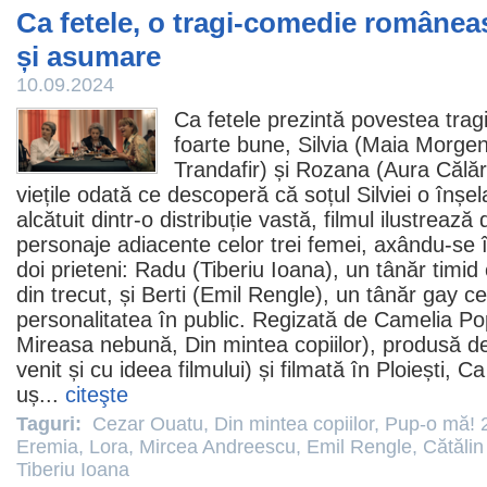
Ca fetele, o tragi-comedie românea
și asumare
10.09.2024
Ca fetele
prezintă povestea tragi
foarte bune, Silvia (
Maia Morgen
Trandafir
) și Rozana (
Aura Călă
viețile odată ce descoperă că soțul Silviei o înșe
alcătuit dintr-o distribuție vastă,
filmul
ilustrează
personaje adiacente celor trei femei, axându-se 
doi prieteni: Radu (
Tiberiu Ioana
), un tânăr timid
din trecut, și Berti (
Emil Rengle
), un tânăr gay ce
personalitatea în public. Regizată de Camelia Po
Mireasa nebună
,
Din mintea copiilor
), produsă de
venit și cu ideea filmului) și filmată în Ploiești, C
uș...
citeşte
Taguri:
Cezar Ouatu
,
Din mintea copiilor
,
Pup-o mă! 
Eremia
,
Lora
,
Mircea Andreescu
,
Emil Rengle
,
Cătălin
Tiberiu Ioana