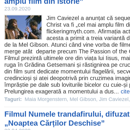
amplu film din istorie”
23.09.2020
Jim Caviezel
a anunțat că sequel
Christ
va fi „cel mai amplu
film
di
flickeringmyth.com. Afirmația ac
acesta a primit a treia variantă 
de la
Mel Gibson
. Atunci când vine vorba de
film
merge atât departe precum The Passion of the Ch
Filmul
prezintă ultimele ore din viața lui Iisus, ma
ruga în Grădina Getsemani și răstignirea pe cru
din
film
sunt dedicate momentului flagelării, secv
credincioși și atei deopotrivă prin cruzimea imagi
împrăștie pe dale sub loviturile bicelor cu cuie-și 
Prelungirea exagerată a momentului a dus...
cit
Taguri:
Maia Morgenstern
,
Mel Gibson
,
Jim Caviezel
Filmul Numele trandafirului, difuzat 
„Noaptea Cărților Deschise”