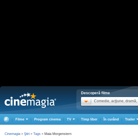
Descoperă filme
Comedie, acţiune, dramă, .
Filme
Program cinema
TV
Timp liber
În curând
Trailer
Cinemagia
Ştiri
Tags
Maia Morgenstern
>
>
>