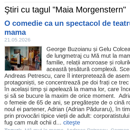
Ştiri cu tagul "Maia Morgenstern"
O comedie ca un spectacol de teatr
mama
21.05.2026
George Buzoianu și Gelu Colceag 
de lungmetraj cu
Mă mut la ma
familie, relații amoroase și rolur
această țesătură complexă. Scena
Andreas Petrescu
, care îl interpretează de ase
protagoniști, se concentrează pe doi frați ce trec 
în același timp și apelează la mama lor, care în
și să se bucure la maxim de orice moment. Adri
o femeie de 65 de ani, se pregătește de o cină 
noul ei partener, Adrian (
Adrian Păduraru
), în ti
prin provocări tipice vieții de adult: corporatistulu
fug cam mult ochii d...
citeşte