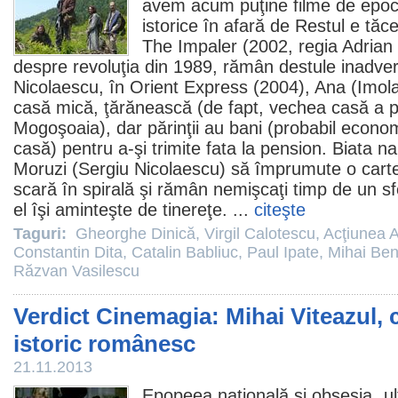
avem acum puţine
filme
de epoc
istorice în afară de
Restul e tăc
The Impaler
(2002, regia
Adrian
despre revoluţia din 1989, rămân destule inadve
Nicolaescu
, în
Orient Express
(2004), Ana (Imola 
casă mică, ţărănească (de fapt, vechea casă a po
Mogoşoaia), dar părinţii au bani (probabil econo
casă) pentru a-şi trimite fata la pension. Biata n
Moruzi (Sergiu Nicolaescu) să împrumute o cart
scară în spirală şi rămân nemişcaţi timp de un sf
el îşi aminteşte de tinereţe. ...
citeşte
Taguri:
Gheorghe Dinică
,
Virgil Calotescu
,
Acţiunea 
Constantin Dita
,
Catalin Babliuc
,
Paul Ipate
,
Mihai Be
Răzvan Vasilescu
Verdict Cinemagia: Mihai Viteazul, 
istoric românesc
21.11.2013
Epopeea naţională şi obsesia „ult