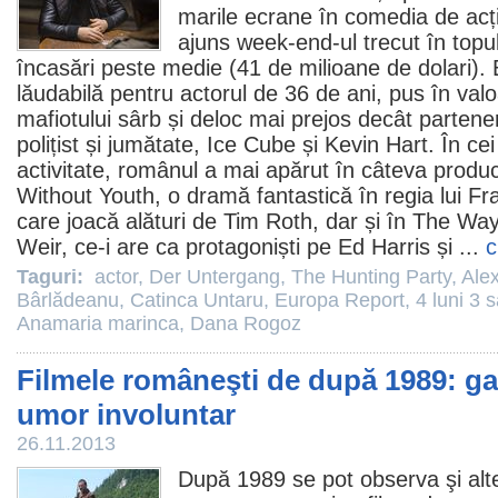
marile ecrane în comedia de ac
ajuns week-end-ul trecut în top
încasări peste medie (41 de milioane de dolari).
lăudabilă pentru actorul de 36 de ani, pus în valo
mafiotului sârb și deloc mai prejos decât partener
polițist și jumătate, Ice Cube și Kevin Hart. În ce
activitate, românul a mai apărut în câteva produ
Without Youth
, o dramă fantastică în regia lui F
care joacă alături de Tim Roth, dar și în
The Way
Weir, ce-i are ca protagoniști pe Ed Harris și ...
c
Taguri:
actor
,
Der Untergang
,
The Hunting Party
,
Ale
Bârlădeanu
,
Catinca Untaru
,
Europa Report
,
4 luni 3 
Anamaria marinca
,
Dana Rogoz
Filmele româneşti de după 1989: gaf
umor involuntar
26.11.2013
După 1989 se pot observa şi alte