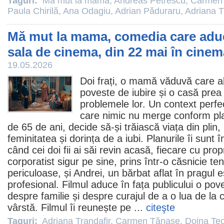
Taguri:
Mă mut la mama
,
Andreas Petrescu
,
Carmen
Paula Chirilă
,
Ana Odagiu
,
Adrian Păduraru
,
Adriana T
Mă mut la mama, comedia care aduce
sala de cinema, din 22 mai în cine
19.05.2026
Doi frați, o mamă văduvă care a
poveste de iubire și o casă prea
problemele lor. Un context perfe
care nimic nu merge conform pla
de 65 de ani, decide să-și trăiască viața din plin
feminitatea și dorința de a iubi. Planurile îi sunt
când cei doi fii ai săi revin acasă, fiecare cu propr
corporatist sigur pe sine, prins într-o căsnicie ten
periculoase, și Andrei, un bărbat aflat în pragul e
profesional.
Filmul
aduce în fața publicului o pove
despre familie și despre curajul de a o lua de la 
vârstă.
Filmul
îi reunește pe ...
citeşte
Taguri:
Adriana Trandafir
,
Carmen Tănase
,
Doina Te