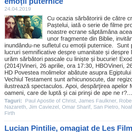
emoții puternice
24.04.2019
Cu ocazia sărbătoririi de către cr
Paștelui, iată o serie de
filme
pro
noastre ecrane săptămâna aceast
unor fragmente din Biblie, invitân
inundându-ne sufletul cu emoții puternice. Sunt 
lucruri semnificative despre umanitate și despre l
urăm sărbători pascale cu liniște și bucurie!
Exod
(2014)Vineri, 26 aprilie, ora 17:30, HBOVineri, 2
HD Povestea molimelor abătute asupra Egiptului 
Vechiul Testament sunt arhicunoscute, dar regizor
ilustrează spectaculos. Apoi, despărţirea apelor M
oameni, care de luptă şi cai prinşi de ape ne r?..
Taguri:
Paul Apostle of Christ
,
James Faulkner
,
Rober
Nazareth
,
Jim Caviezel
,
Omar Sharif
,
San Pietro
,
Noa
Firth
Lucian Pintilie, omagiat de Les Fi