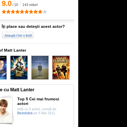
9.0
/
10
143
voturi
Îţi place sau deteşti acest actor?
Adaugă-l într-o listă!
of Matt Lanter
te cu Matt Lanter
Top 5 Cei mai frumosi
actori
listă cu 5 actori, creată de
Bezelutza
pe 5 Mai 2011