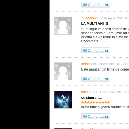
XShadowX
pe 01 Aprilie 2015 09
LA MULTI ANI !!!
Sunt sigur ca acest actor este v
sincer altceva nu are , mie nu m
oricum a avut roluri in filme 
Roommate...
xerses
pe 27 Februarie 2012 22:
Este amuzant in filme de comedi
missX
pe 19 Decembrie 2011 17:
cu siguranta
arata bine si joaca rolurile cu 