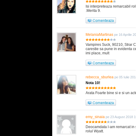
Isi interpreteaza remarcabil ro
.Merita 9.
MelaniaMartinas
pe 16 Aprilie 2
Vampires Suck, 90210, Strar Cr
carestie sa pune in evidenta ce
imi place, mult
rebecca_sburlea
pe 05 Iulie 20
Nota 10!
Arata Foarte bine si e si un acto
emy_sinaia
pe 23 August 2018 1
Deocamdata l-am remarcat in s
rolul Wyatt.