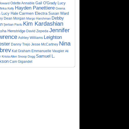
Lucy
Odette Annable
Gail O'Grady
Howard
Hayden Panettiere
inka Kelly
Geena
Carmen Electra
Lucy Hale
Susan Ward
s
Debby
rey Dean Morgan
Margo Harshman
Kim Kardashian
an
Șerban Pavlu
Jennifer
sha Henstridge
David Zepeda
wrence
Leighton
Ashley Williams
Nina
ester
Jesse McCartney
Danny Trejo
brev
Emmanuelle Vaugier
Kat Graham
Ali
Samuel L.
r
Krista Allen
Snoop Dogg
kson
Cam Gigandet