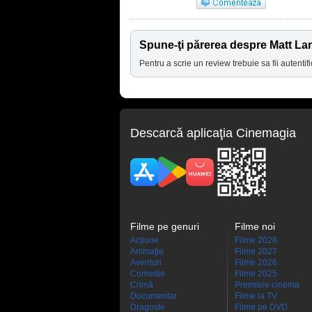
Spune-ţi părerea despre Matt La
Pentru a scrie un review trebuie sa fii autentifi
Descarcă aplicaţia Cinemagia
Filme pe genuri
Filme noi
Acţiune
Filme 2028
Animaţie
Filme 2027
Aventuri
Filme 2026
Comedie
Filme 2025
Crimă
Premiere cinema
Documentar
Filme la TV
Dragoste
Filme pe DVD