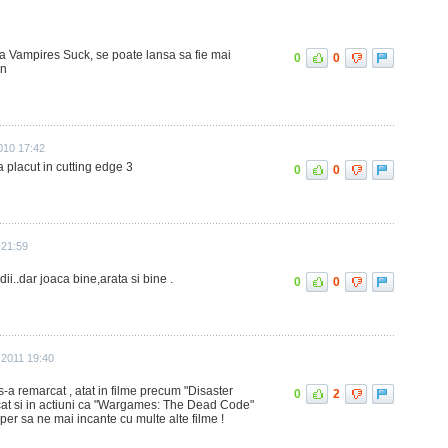
ia Vampires Suck, se poate lansa sa fie mai
0
0
in
010 17:42
mi`a placut in cutting edge 3
0
0
 21:59
dii..dar joaca bine,arata si bine .
0
0
 2011 19:40
s-a remarcat , atat in filme precum "Disaster
0
2
cat si in actiuni ca "Wargames: The Dead Code"
sper sa ne mai incante cu multe alte filme !