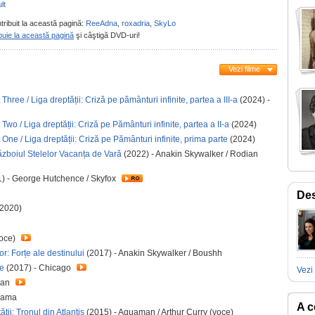
lt
tribuit la această pagină:
ReeAdna
,
roxadria
,
SkyLo
buie la această pagină
şi câştigă DVD-uri!
Vezi filme
 Three / Liga dreptății: Criză pe pământuri infinite, partea a III-a
(2024) -
 Two / Liga dreptății: Criză pe Pământuri infinite, partea a II-a
(2024)
t One / Liga dreptății: Criză pe Pământuri infinite, prima parte
(2024)
boiul Stelelor Vacanța de Vară
(2022) - Anakin Skywalker / Rodian
) - George Hutchence / Skyfox
Des
(2020)
voce)
r: Forțe ale destinului
(2017) - Anakin Skywalker / Boushh
re
(2017) - Chicago
Vezi 
gan
Bama
A c
ții: Tronul din Atlantis
(2015) - Aquaman / Arthur Curry (voce)