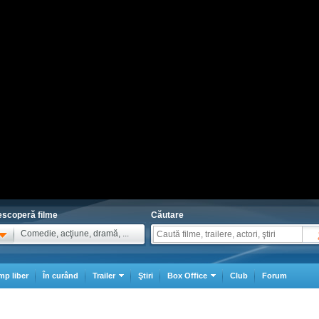
scoperă filme
Căutare
Comedie, acţiune, dramă, ...
mp liber
În curând
Trailer
Ştiri
Box Office
Club
Forum