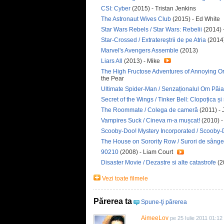
CSI: Cyber
(2015) - Tristan Jenkins
The Astronaut Wives Club
(2015) - Ed White
Star Wars Rebels / Star Wars: Rebelii
(2014) 
Star-Crossed / Extratereştrii de pe Atria
(2014
Marvel's Avengers Assemble
(2013)
Liars All
(2013) - Mike
The High Fructose Adventures of Annoying O
the Pear
Ultimate Spider-Man / Senzaționalul Om Păi
Secret of the Wings / Tinker Bell: Clopoțica și 
The Roommate / Colega de cameră
(2011) -
Vampires Suck / Cineva m-a mușcat!
(2010) -
Scooby-Doo! Mystery Incorporated / Scooby-D
The House on Sorority Row / Surori de sânge
90210
(2008) - Liam Court
Disaster Movie / Dezastre si alte catastrofe
(2
Vezi toate filmele
Părerea ta
Spune-ţi părerea
AimeeLov
pe 25 Iulie 2011 01:12