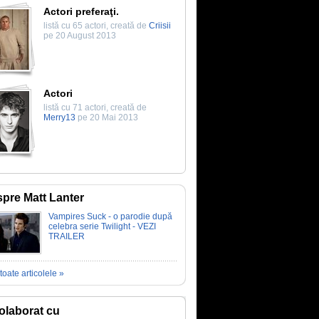
Actori preferaţi.
listă cu 65 actori, creată de
Criisii
pe 20 August 2013
Actori
listă cu 71 actori, creată de
Merry13
pe 20 Mai 2013
pre Matt Lanter
Vampires Suck - o parodie după
celebra serie Twilight - VEZI
TRAILER
toate articolele »
olaborat cu