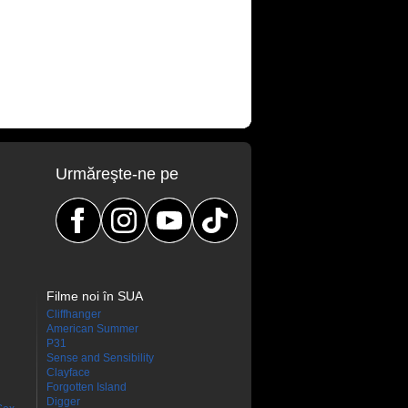
Urmăreşte-ne pe
Filme noi în SUA
Cliffhanger
American Summer
P31
Sense and Sensibility
Clayface
Forgotten Island
Digger