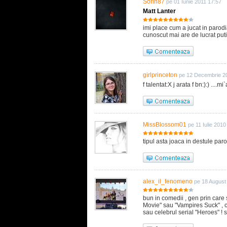
Sorin87
pe 01 Iunie 2011 17:57
Matt Lanter
imi place cum a jucat in parod
cunoscut mai are de lucrat put
girlprinceton
pe 12 Decembrie 2
f talentat:X j arata f bn:):) ....
MissBlossom01
pe 11 Iulie 2010
tipul asta joaca in destule paro
alex_il_fenomeno
pe 18 August
bun in comedii , gen prin care 
Movie" sau "Vampires Suck" , 
sau celebrul serial "Heroes" ! 