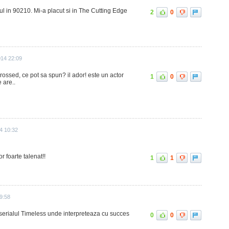
lul in 90210. Mi-a placut si in The Cutting Edge
2
0
014 22:09
ossed, ce pot sa spun? il ador! este un actor
1
0
 are..
14 10:32
r foarte talenat!!
1
1
9:58
erialul Timeless unde interpreteaza cu succes
0
0