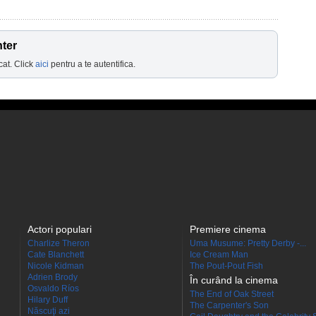
nter
cat. Click
aici
pentru a te autentifica.
Actori populari
Premiere cinema
Charlize Theron
Uma Musume: Pretty Derby -...
Cate Blanchett
Ice Cream Man
Nicole Kidman
The Pout-Pout Fish
Adrien Brody
În curând la cinema
Osvaldo Ríos
The End of Oak Street
Hilary Duff
The Carpenter's Son
Născuţi azi