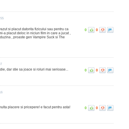
:55
azut si placut datorita fizicului sau pentru ca
0
0
i-a placut deloc in niciun film in care a jucat ,
de duzina , proaste gen Vampire Suck si The
07
e, dar stie sa joace si roluri mai serioase...
0
0
16
multa placere si pricepere! e facut pentru asta!
0
0