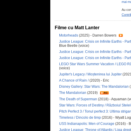
mai mu
Au con
Contri
Filme cu Matt Lanter
Motorheads
(2025) - Darren Bowers
Justice League: Crisis on Infinite Earths - Part
Blue Beetle (voice)
Justice League: Crisis on Infinite Earths - Part
Justice League: Crisis on Infinite Earths - Par
LEGO Star Wars Summer Vacation / LEGO Răz
(voice)
Jupiter's Legacy / Moștenirea lui Jupiter
(2021
A Chance of Rain /
(2020) - Eric
Disney Gallery: Star Wars: The Mandalorian
The Mandalorian
(2019)
The Death of Superman
(2018) - Aquaman (
Star Wars: Forces of Destiny / Războiul Stelelo
Pitch Perfect 3 / Tonul perfect 3: Ultima striga
Timeless / Dincolo de timp
(2016) - Wyatt Lo
USS Indianapolis: Men of Courage
(2016) - 
Justice League: Throne of Atlantis / Liga dreptă