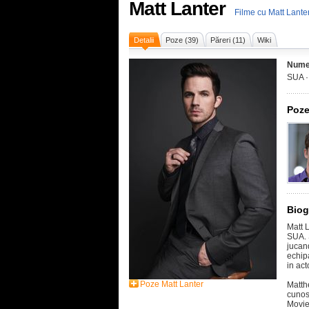
Matt Lanter
Filme cu Matt Lante
Detalii
Poze (39)
Păreri (11)
Wiki
Nume
SUA 
Poze
Biog
Matt L
SUA. S
jucand
echip
in act
Poze Matt Lanter
Matth
cunos
Movie"