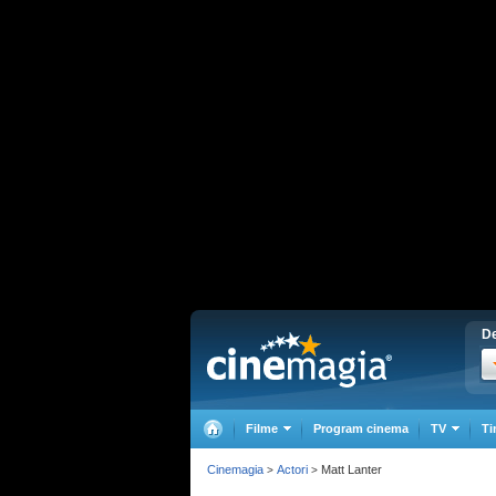
De
Filme
Program cinema
TV
Ti
Cinemagia
Actori
Matt Lanter
>
>