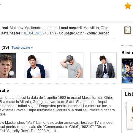
r
 real
: Matthew Mackendree Lanter ·
Locul naşterii
: Massillon, Ohio,
·
Data naşterii
:
01.04.1983
(43 ani) ·
Ocupaţie
: Actor ·
Zodia
: Berbec
 (39)
Toate pozele »
Best 
rafie
Lis
anter s-a nascut la data de 1 aprilie 1983 in orasul Massillon din Ohio,
-a mutat in Atlanta, Georgia la varsta de 8 ani. Si-a petrecut timpul
 baseball, fotbal si golf. Dragostea pentru baseball i-a oferit un loc in
a Atlanta Braves. Dupa terminarea liceului si-a dorit sa urmeze o cariera
orie.
ew Mackendree "Matt" Lanter este actor american, fost star TV si model,
cut pentru rolurile sale din "Commander in Chief", "90210", "Disaster
 si "Sorority Row". Din 2008 Matt il...