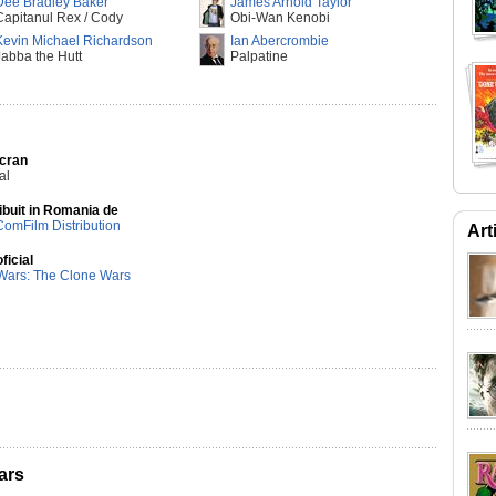
Dee Bradley Baker
James Arnold Taylor
Capitanul Rex / Cody
Obi-Wan Kenobi
Kevin Michael Richardson
Ian Abercrombie
Jabba the Hutt
Palpatine
Ecran
al
ibuit in Romania de
ComFilm Distribution
Art
oficial
 Wars: The Clone Wars
ars