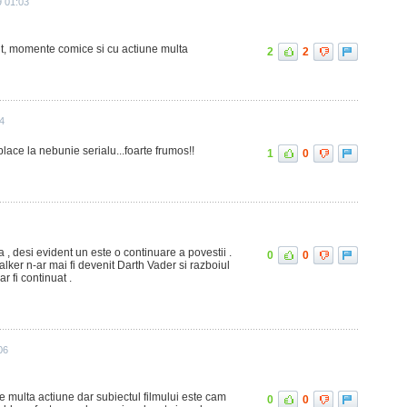
9 01:03
lt, momente comice si cu actiune multa
2
2
34
place la nebunie serialu...foarte frumos!!
1
0
a , desi evident un este o continuare a povestii .
0
0
walker n-ar mai fi devenit Darth Vader si razboiul
r fi continuat .
06
e multa actiune dar subiectul filmului este cam
0
0