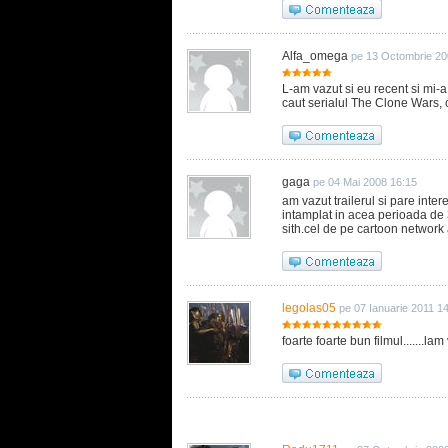
Alfa_omega
pe 13 Octombrie 20
L-am vazut si eu recent si mi-a 
caut serialul The Clone Wars, 
gaga
pe 04 Mai 2008 16:15
am vazut trailerul si pare inter
intamplat in acea perioada de 3
sith.cel de pe cartoon network 
legolas05
pe 07 Ianuarie 2011 1
foarte foarte bun filmul.......la