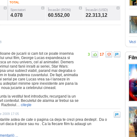
TOTAL
Spectatori
Încasări (RON)
Încasări (USD)
4.078
60.552,00
22.313,12
Vezi 
8
ilioane de jucarii si cam tot ce poate insemna
3
17
Fil
lui unui film, George Lucas expandeaza si
sca un nou univers, cel al animatiei. Demers
imul rand fanii inraiti ai seriei, Star Wars:
ipsa unui subiect viabil, parand mai degraba o
ilm in toata puterea cuvantului. De fapt, animatia
i serial pe care Lucas vrea sa-l lanseze in
u asteptari minime spre inexistente are pana la
 noua jucarie a celebrului cineast.
unta la vestitul text introductiv, recurgand la un
rt contextul. Beculetul de alarma ar trebui sa se
s: Razboiul…
citeşte
ie 2009 17:05
ariile astea de cate o pagina ca deja te crezi prea destept . Da o
duri daca-ti place sau nu . Ca la fiecare film tu adaugi un
mentarii) ...