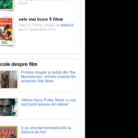
2016
cele mai bune 5 filme
listă cu 5 filme, creată de
farfui33
pe 21 Noiembrie 2010
icole despre film
Primele imagini şi detalii din The
Mandalorian, serialul inspirat din
universul Star Wars
Ultimul Harry Potter, filmul cu cea
mai bună lansare din istorie!
S-au anuntat nominalizarile la
Zmeura de Aur!