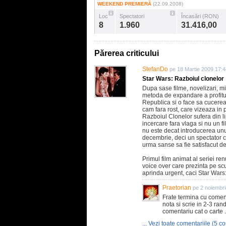
WEEKEND PREMIERĂ
(22.09.2008)
Loc
Spectatori
Încasări (RON)
8
1.960
31.416,00
Părerea criticului
StefanDo
pe 18 Martie 2009 17:4
Star Wars: Razboiul clonelor
Dupa sase filme, novelizari, m
metoda de expandare a profitu
Republica si o face sa cucerea
cam fara rost, care vizeaza in pr
Razboiul Clonelor sufera din l
incercare fara vlaga si nu un f
nu este decat introducerea unu
decembrie, deci un spectator c
urma sanse sa fie satisfacut de
Primul film animat al seriei ren
voice over care prezinta pe scu
aprinda urgent, caci Star War
Praetorian
pe 2 noiembr
Frate termina cu coment
nota si scrie in 2-3 ran
comentariu cat o carte .
... Vezi toate comentariile (5 co