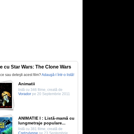
te cu Star Wars: The Clone Wars
lace sau deteşti acest film?
Adaugă-l într-o listă!
Animatii
listă cu 346 filme, creată de
Vorador
pe 20 Septembrie 2011
ANIMATIE I : Listă-mamă cu
lungmetraje populare...
listă cu 381 filme, creată de
Cretzulynne
pe 23 Septembrie