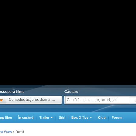
scoperă filme
Căutare
Comedie, acţiune, dramă, ...
mp liber
În curând
Trailer
Ştiri
Box Office
Club
Forum
one Wars
Detalii
>