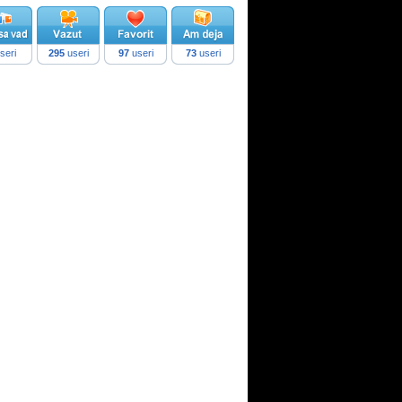
seri
295
useri
97
useri
73
useri