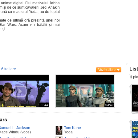
 animat digital. Fiul masivului Jabba
um și de ce sunt cavalerii Jedi Anakin
ună cu maestrul Yoda, au de luptat
ate de ultimă oră prezintă unei noi
Star Wars. Acum vin bătălii și mai
te și…
s
Lis
6 trailere
Vezi trailere
Îţi p
02:44
03:40
ars
Samuel L. Jackson
Tom Kane
Mace Windu (voce)
Yoda