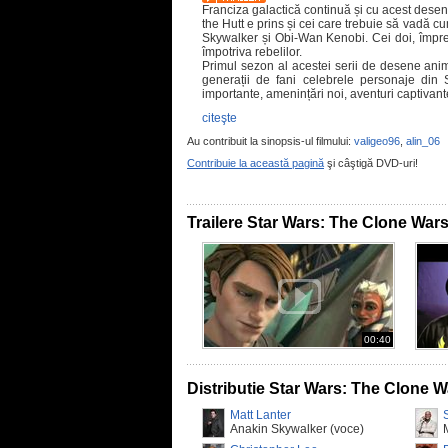
Franciza galactică continuă și cu acest desen
the Hutt e prins și cei care trebuie să vadă c
Skywalker și Obi-Wan Kenobi. Cei doi, împre
împotriva rebelilor.
Primul sezon al acestei serii de desene anim
generații de fani celebrele personaje din 
importante, amenințări noi, aventuri captivan
citeşte
Au contribuit la sinopsis-ul filmului:
valigeo96
,
alin_06
Contribuie la această pagină
şi câştigă DVD-uri!
Trailere Star Wars: The Clone War
00:40
Distributie Star Wars: The Clone W
Matt Lanter
Anakin Skywalker (voce)