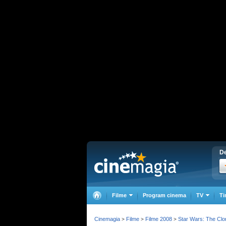
De
Filme
Program cinema
TV
Ti
Cinemagia
Filme
Filme 2008
Star Wars: The Cl
>
>
>