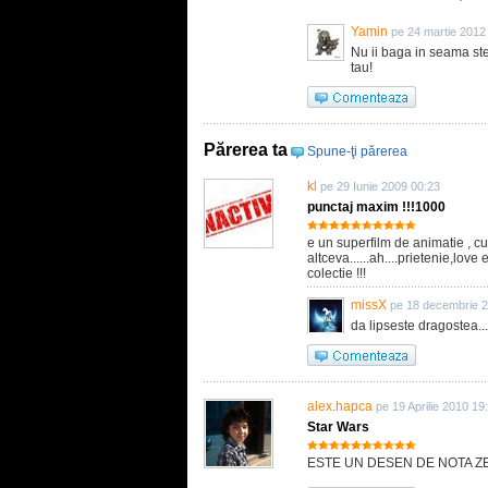
Yamin
pe 24 martie 2012
Nu ii baga in seama ste
tau!
Părerea ta
Spune-ţi părerea
kl
pe 29 Iunie 2009 00:23
punctaj maxim !!!1000
e un superfilm de animatie , cu
altceva......ah....prietenie,love 
colectie !!!
missX
pe 18 decembrie 2
da lipseste dragostea...
alex.hapca
pe 19 Aprilie 2010 19
Star Wars
ESTE UN DESEN DE NOTA ZECE