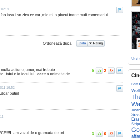
 16:19
fan lasa-i sa zica ce vor ,mie mi-a placut foarte mult comentariul
P
Ordonează după
Data
Rating
Vezi 
 multa actiune, umor, mai trebuie
5
2
etc . totul e la locul lui ..>>>e o animatie de
Cin
Bam 
011 16:52
Wolf
.doar putin!
The
Wa
Justi
Seve
:11
Eras
Strip
Go
!!!!L-am vazut de o gramada de ori
3
0
affæ