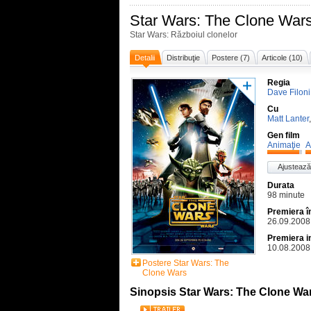
Star Wars: The Clone War
Star Wars: Războiul clonelor
Detalii
Distribuţie
Postere (7)
Articole (10)
Regia
Dave Filoni
Cu
Matt Lanter
Gen film
Animaţie
A
Ajustează
Durata
98 minute
Premiera 
26.09.2008
Premiera i
10.08.2008
Postere Star Wars: The
Clone Wars
Sinopsis Star Wars: The Clone Wa