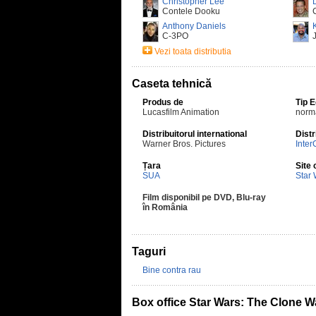
Christopher Lee
Contele Dooku
Anthony Daniels
C-3PO
Vezi toata distributia
Caseta tehnică
Produs de
Tip 
Lucasfilm Animation
norm
Distribuitorul international
Distr
Warner Bros. Pictures
Inter
Țara
Site 
SUA
Star
Film disponibil pe DVD, Blu-ray
în România
Taguri
Bine contra rau
Box office Star Wars: The Clone W