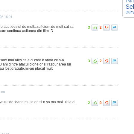
The D
Se
Düny
08 16:01
placut destul de mult...suficient de mult cat sa
3
2
care continua actiunea din film :D
esant mai ales ca aici cred k arata ce s-a
3
2
 ani dintre atacul clonelor si razbunarea lui
au fost dragute,mi-au placut mult
4:08
m vazut de foarte multe ori si o sa ma mai uit la el
2
0