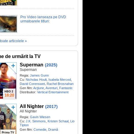
Pro Video lanseaza pe DVD
urmatoarele titluri:
toate articolele »
me de urmărit la TV
Superman
(2025)
Superman
Regia:
James Gunn
Cu:
Nicholas Hoult
,
Isabela Merced
,
,
David Corenswet
Rachel Brosnahan
Gen film:
Acţiune
,
Aventuri
,
Fantastic
HBO 2
Distribuitor:
Vertical Entertainment
18:20
All Nighter
(2017)
All Nighter
Regia:
Gavin Wiesen
Cu:
J.K. Simmons
,
Kristen Schaal
,
Lio
Tipton
Gen film:
Comedie
,
Dramă
Prima TV