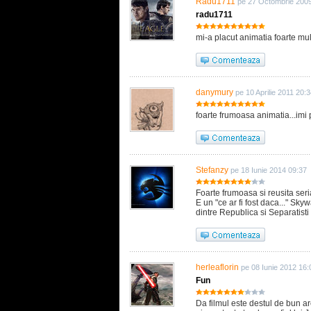
Radu1711
pe 27 Octombrie 200
radu1711
mi-a placut animatia foarte mu
danymury
pe 10 Aprilie 2011 20:
foarte frumoasa animatia...imi 
Stefanzy
pe 18 Iunie 2014 09:37
Foarte frumoasa si reusita seri
E un "ce ar fi fost daca..." Sky
dintre Republica si Separatisti a
herleaflorin
pe 08 Iunie 2012 16:
Fun
Da filmul este destul de bun ar