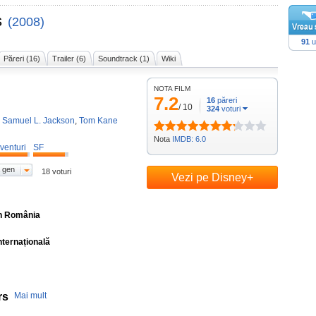
s
(2008)
91
u
Păreri (16)
Trailer (6)
Soundtrack (1)
Wiki
NOTA FILM
7.2
16
păreri
/
10
324
voturi
,
Samuel L. Jackson
,
Tom Kane
Nota
IMDB: 6.0
venturi
SF
 gen
18 voturi
Vezi pe Disney+
în România
nternațională
rs
Mai mult