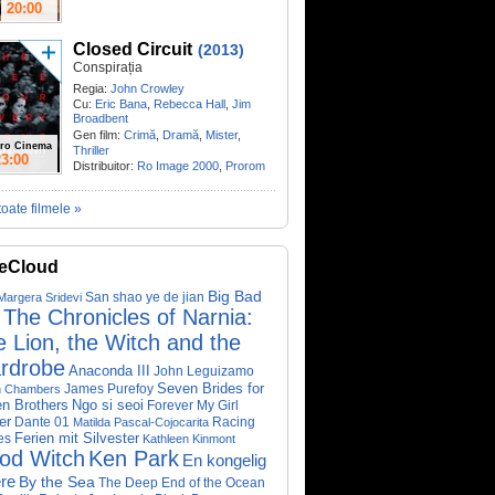
20:00
Closed Circuit
(2013)
Conspirația
Regia:
John Crowley
Cu:
Eric Bana
,
Rebecca Hall
,
Jim
Broadbent
Gen film:
Crimă
,
Dramă
,
Mister
,
ro Cinema
Thriller
23:00
Distribuitor:
Ro Image 2000
,
Prorom
toate filmele »
eCloud
Big Bad
San shao ye de jian
Margera
Sridevi
The Chronicles of Narnia:
 Lion, the Witch and the
rdrobe
Anaconda III
John Leguizamo
James Purefoy
Seven Brides for
n Chambers
Ngo si seoi
n Brothers
Forever My Girl
er
Dante 01
Racing
Matilda Pascal-Cojocarita
Ferien mit Silvester
es
Kathleen Kinmont
od Witch
Ken Park
En kongelig
re
By the Sea
The Deep End of the Ocean