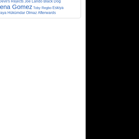
evil's Rejects
Joe Lando
Black Dog
lena Gomez
Eskiya
Toby Regbo
aya Hükümdar Olmaz
Afterwards