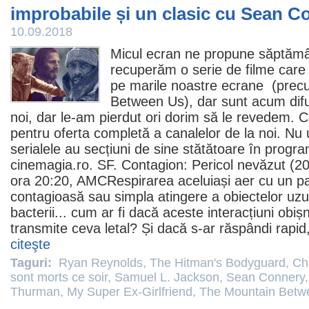
improbabile și un clasic cu Sean C
10.09.2018
Micul ecran ne propune săptăm
recuperăm o serie de
filme
care -
pe marile noastre ecrane (pre
Between Us
), dar sunt acum difu
noi, dar le-am pierdut ori dorim să le revedem. 
pentru oferta completă a canalelor de la noi. Nu 
serialele
au secțiuni de sine stătătoare în progra
cinemagia.ro. SF.
Contagion: Pericol nevăzut
(
2
ora 20:20, AMCRespirarea aceluiași aer cu un p
contagioasă sau simpla atingere a obiectelor uzu
bacterii... cum ar fi dacă aceste interacțiuni obiș
transmite ceva letal? Și dacă s-ar răspândi rapid
citeşte
Taguri:
Ryan Reynolds
,
The Hitman's Bodyguard
,
Chr
sont morts ce soir
,
Samuel L. Jackson
,
Sean Connery
Thurman
,
My Super Ex-Girlfriend
,
The Mountain Betw