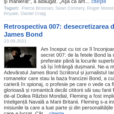
şi manierat”, a adăugat. „Aşa că am...
citeşte
Taguri:
Pierce Brosnan
,
Sean Connery
,
Roger Moore
Royale
,
Daniel Craig
Retrospectiva 007: desecretizarea d
James Bond
23.09.2021
Am început cu tot ce îl înconjoa
secret 007: de la fetele Bond la m
preferate până la locurile superb
să își înfrângă dușmanii. Ne-a m
Adevăratul James Bond Scriitorul și jurnalistul
Ia
romanelor care stau la baza francizei Bond, a cul
carieră în spionaj, o profesie pe care o vede ca f
glorioasă și romantică decât cititorii săi sau fanii f
de-al Doilea Război Mondial, Fleming a fost impli
Inteligență Navală a Marii Britanii. Fleming s-a in
misiunile la care a luat parte și din personalitățile
care a lucrat. Cât...
citeşte