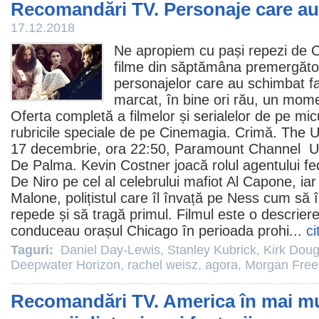
Recomandări TV. Personaje care a
17.12.2018
Ne apropiem cu pași repezi de Cr
filme
din săptămâna premergătoa
personajelor care au schimbat fa
marcat, în bine ori rău, un momen
Oferta completă a
filmelor
și
serialelor
de pe micu
rubricile speciale de pe Cinemagia. Crimă.
The U
17 decembrie, ora 22:50, Paramount Channel U
De Palma
.
Kevin Costner
joacă rolul agentului fe
De Niro
pe cel al celebrului mafiot
Al Capone
, ia
Malone, polițistul care îl învață pe Ness cum să 
repede și să tragă primul.
Filmul
este o descriere 
conduceau orașul Chicago în perioada prohi...
ci
Taguri:
Daniel Day-Lewis
,
Stanley Kubrick
,
Kirk Doug
Deepwater Horizon
,
rachel weisz
,
agora
,
Morgan Fre
Recomandări TV. America în mai mu