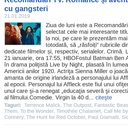
cu gangsteri
21.01.2019
Ziua de luni este a Recomandări
selectat cele mai interesante titl
la noi, pe care le prezentăm mai
totodată, să „răsfoiți” rubricile 
dedicate
filmelor
și, respectiv,
serialelor
. Crimă.
L
21 ianuarie, ora 17:55, HBOFostul Batman
Ben A
în drama poliţistă Live by Night, plasată în lume
Americii anilor 1920. Actriţa
Sienna Miller
o joac
amanta de origine irlandeză a personajului lui Af
al epocii. Personajul lui Affleck este fiul unui ofiţ
unul care şi-a renegat „educaţia severă şi corectă
al filmului.
Comedie
.
Virgin la 40 d
...
citeşte
Taguri:
Terrence Malick
,
The Outpost
,
Fantastic Beas
Them
,
To the Wonder
,
Timothée Chalamet
,
Call Me b
Connery
,
The Hunt for Red October
,
Paul Giamatti
,
Si