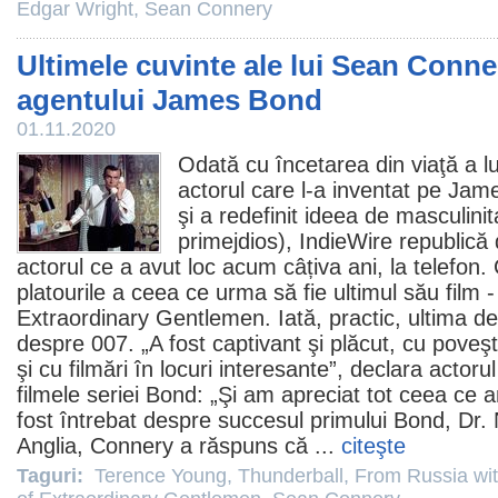
Edgar Wright
,
Sean Connery
Ultimele cuvinte ale lui Sean Conne
agentului James Bond
01.11.2020
Odată cu încetarea din viaţă a lu
actorul care l-a inventat pe Ja
şi a redefinit ideea de masculin
primejdios), IndieWire republică
actorul ce a avut loc acum câțiva ani, la telefon
platourile a ceea ce urma să fie ultimul său
film
Extraordinary Gentlemen
. Iată, practic, ultima d
despre 007. „A fost captivant şi plăcut, cu poveş
şi cu filmări în locuri interesante”, declara actorul
filmele
seriei Bond: „Şi am apreciat tot ceea ce a
fost întrebat despre succesul primului Bond,
Dr.
Anglia, Connery a răspuns că ...
citeşte
Taguri:
Terence Young
,
Thunderball
,
From Russia wi