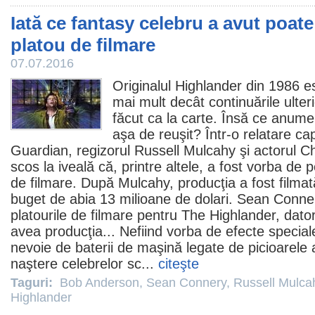
Iată ce fantasy celebru a avut poate
platou de filmare
07.07.2016
Originalul
Highlander
din 1986 es
mai mult decât continuările ulter
făcut ca la carte. Însă ce anume 
aşa de reuşit? Într-o relatare ca
Guardian, regizorul
Russell Mulcahy
şi actorul
Ch
scos la iveală că, printre altele, a fost vorba de p
de filmare. După Mulcahy, producţia a fost filmată 
buget de abia 13 milioane de dolari.
Sean Conne
platourile de filmare pentru The Highlander, dator
avea producţia... Nefiind vorba de efecte speciale
nevoie de baterii de maşină legate de picioarele 
naştere celebrelor sc...
citeşte
Taguri:
Bob Anderson
,
Sean Connery
,
Russell Mulca
Highlander