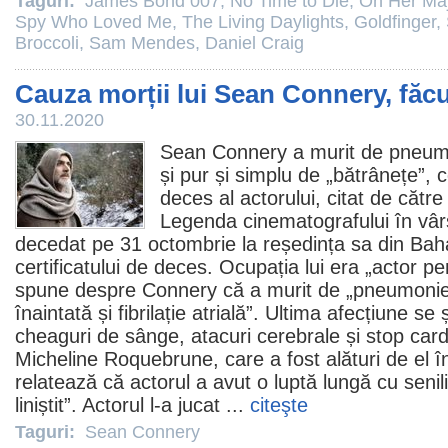
Taguri:
James Bond 007
,
No Time to Die
,
On Her Maj
Spy Who Loved Me
,
The Living Daylights
,
Goldfinger
,
Broccoli
,
Sam Mendes
,
Daniel Craig
Cauza morții lui Sean Connery, făc
30.11.2020
Sean Connery
a murit de pneum
și pur și simplu de „bătrânețe”, c
deces al actorului, citat de către
Legenda cinematografului în vâr
decedat pe 31 octombrie la reședința sa din Ba
certificatului de deces. Ocupația lui era „actor pe
spune despre Connery că a murit de „pneumonie, 
înaintată și fibrilație atrială”. Ultima afecțiune s
cheaguri de sânge, atacuri cerebrale și stop card
Micheline Roquebrune, care a fost alături de el în
relatează că actorul a avut o luptă lungă cu senili
liniștit”. Actorul l-a jucat ...
citeşte
Taguri:
Sean Connery