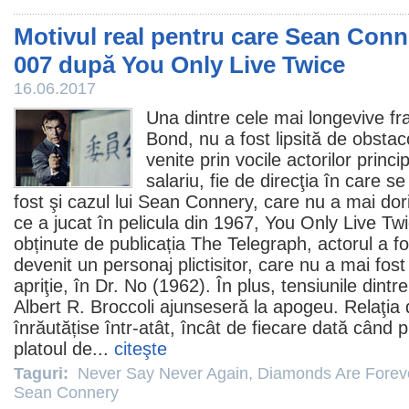
Motivul real pentru care Sean Conne
007 după You Only Live Twice
16.06.2017
Una dintre cele mai longevive fr
Bond, nu a fost lipsită de obstac
venite prin vocile actorilor princi
salariu, fie de direcţia în care s
fost şi cazul lui
Sean Connery
, care nu a mai dor
ce a jucat în pelicula din 1967,
You Only Live Tw
obținute de publicația The Telegraph, actorul a 
devenit un personaj plictisitor, care nu a mai fos
apriţie, în Dr. No (1962). În plus, tensiunile dintr
Albert R. Broccoli ajunseseră la apogeu. Relaţia d
înrăutățise într-atât, încât de fiecare dată când
platoul de...
citeşte
Taguri:
Never Say Never Again
,
Diamonds Are Forev
Sean Connery