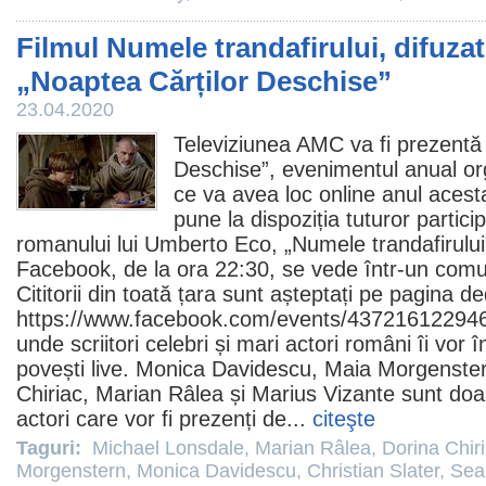
Filmul Numele trandafirului, difuzat 
„Noaptea Cărților Deschise”
23.04.2020
Televiziunea AMC va fi prezentă 
Deschise”, evenimentul anual org
ce va avea loc online anul acesta
pune la dispoziția tuturor partici
romanului lui Umberto Eco, „
Numele trandafirului
Facebook, de la ora 22:30, se vede într-un com
Cititorii din toată țara sunt așteptați pe pagina d
https://www.facebook.com/events/43721612294
unde scriitori celebri și mari actori români îi vor î
povești live.
Monica Davidescu
,
Maia Morgenste
Chiriac
,
Marian Râlea
și Marius Vizante sunt doar 
actori care vor fi prezenți de...
citeşte
Taguri:
Michael Lonsdale
,
Marian Râlea
,
Dorina Chir
Morgenstern
,
Monica Davidescu
,
Christian Slater
,
Sea