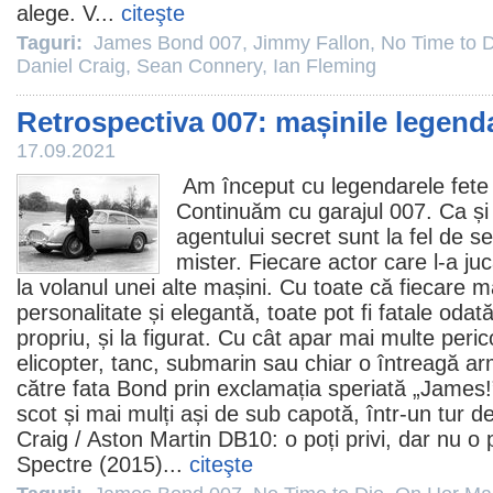
alege. V...
citeşte
Taguri:
James Bond 007
,
Jimmy Fallon
,
No Time to D
Daniel Craig
,
Sean Connery
,
Ian Fleming
Retrospectiva 007: mașinile legenda
17.09.2021
Am început cu legendarele fete B
Continuăm cu garajul 007. Ca și 
agentului secret sunt la fel de s
mister. Fiecare actor care l-a j
la volanul unei alte mașini. Cu toate că fiecare 
personalitate și elegantă, toate pot fi fatale odată
propriu, și la figurat. Cu cât apar mai multe peric
elicopter, tanc, submarin sau chiar o întreagă a
către fata Bond prin exclamația speriată „James!
scot și mai mulți ași de sub capotă, într-un tur de
Craig
/ Aston Martin DB10: o poți privi, dar nu o
Spectre
(2015)...
citeşte