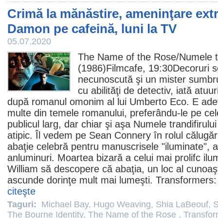
Crimă la mănăstire, ameninţare extr
Damon pe cafeină, luni la TV
05.07.2020
The Name of the Rose/
Numele t
(1986)Filmcafe, 19:30Decoruri 
necunoscută şi un mister sumbru
cu abilităţi de detectiv, iată atuu
după romanul omonim al lui Umberto Eco. E ade
multe din temele romanului, preferându-le pe cel
publicul larg, dar chiar şi aşa Numele trandifiru
atipic. Îl vedem pe
Sean Connery
în rolul călugăr
abaţie celebră pentru manuscrisele "iluminate", 
anluminuri. Moartea bizară a celui mai prolifc ilu
William să descopere că abaţia, un loc al cunoaşter
ascunde dorinţe mult mai lumeşti. Transformers:
citeşte
Taguri:
Michael Bay
,
Hugo Weaving
,
Shia LaBeouf
,
S
The Bourne Identity
,
The Name of the Rose
,
Transfor