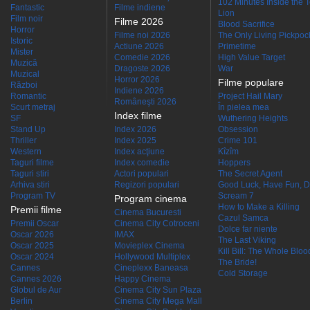
102 Minutes Inside the 
Fantastic
Filme indiene
Lion
Film noir
Filme 2026
Blood Sacrifice
Horror
Filme noi 2026
The Only Living Pickpocke
Istoric
Actiune 2026
Primetime
Mister
Comedie 2026
High Value Target
Muzică
Dragoste 2026
War
Muzical
Horror 2026
Filme populare
Război
Indiene 2026
Romantic
Project Hail Mary
Româneşti 2026
Scurt metraj
În pielea mea
Index filme
SF
Wuthering Heights
Stand Up
Index 2026
Obsession
Thriller
Index 2025
Crime 101
Western
Index acţiune
Kîzîm
Taguri filme
Index comedie
Hoppers
Taguri stiri
Actori populari
The Secret Agent
Arhiva stiri
Regizori populari
Good Luck, Have Fun, D
Program TV
Scream 7
Program cinema
How to Make a Killing
Premii filme
Cinema Bucuresti
Cazul Samca
Premii Oscar
Cinema City Cotroceni
Dolce far niente
Oscar 2026
IMAX
The Last Viking
Oscar 2025
Movieplex Cinema
Kill Bill: The Whole Blood
Oscar 2024
Hollywood Multiplex
The Bride!
Cannes
Cineplexx Baneasa
Cold Storage
Cannes 2026
Happy Cinema
Globul de Aur
Cinema City Sun Plaza
Berlin
Cinema City Mega Mall