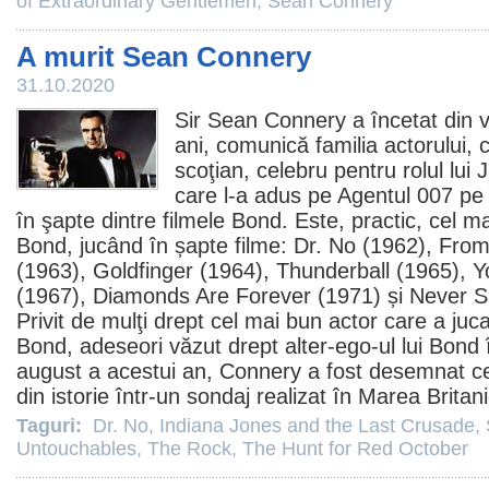
of Extraordinary Gentlemen
,
Sean Connery
A murit Sean Connery
31.10.2020
Sir
Sean Connery
a încetat din v
ani, comunică familia actorului, 
scoţian, celebru pentru rolul lui
care l-a adus pe Agentul 007 pe
în şapte dintre
filmele
Bond. Este, practic, cel mai
Bond, jucând în șapte
filme
:
Dr. No
(1962),
From
(1963),
Goldfinger
(1964),
Thunderball
(1965),
Y
(1967),
Diamonds Are Forever
(1971) și
Never S
Privit de mulţi drept cel mai bun actor care a jucat
Bond, adeseori văzut drept alter-ego-ul lui Bond 
august a acestui an, Connery a fost desemnat
c
din istorie într-un sondaj
realizat în Marea Britani
Taguri:
Dr. No
,
Indiana Jones and the Last Crusade
,
Untouchables
,
The Rock
,
The Hunt for Red October