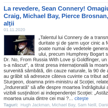
La revedere, Sean Connery! Omagiu
Craig, Michael Bay, Pierce Brosna
alții
01.11.2020
„Talentul lui Connery de a trans
duritate şi de şarm uşor cinic a 
poate numai de vedetele generaţ
ului, precum Humphrey Bogart 
Dr. No, From Russia With Love şi Goldfinger, un 
s-a născut”, a titrat presa internațională la moart
survenită sâmbătă, din cauze naturale, la 90 de ani
au grăbit să adreseze câteva cuvinte ca tribut ad
Sturgeon, doamna prim-ministru al Scoţiei, relat
„îndurerată” să afle despre moartea îndrăgitului a
vizibili susţinători ai independenţei Scoţiei: „Astă
moartea unuia dintre cei mai ?...
citeşte
Taguri:
Hugh Jackman
,
Michael Bay
,
Sam Neill
,
Dani