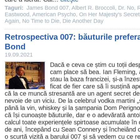
Taguri:
James Bond 007
,
Albert R. Broccoli
,
Dr. No
,
R
Eastwood
,
American Psycho
,
On Her Majesty's Secret
Again
,
No Time to Die
,
Die Another Day
Retrospectiva 007: băuturile prefer
Bond
19.09.2021
Dacă e ceva ce știm cu toții de
cam place să bea.
Ian Fleming
,
stau la baza francizei, și-a înze
ficat de fier care să îi susțină ap
că la ce muncă stresantă are un agent secret de r
nevoie de un viciu. De la celebrul vodka martini 
până la vin, whiskey și la șampania Dom Perig
că își cunoaște băuturile, dar e o adevărată anto
calcul toate experiențele spirtoase acumulate în 
de ani, începând cu
Sean Connery
și încheiând
o scurtă vizită a barului 007 și să vedem cu ce r