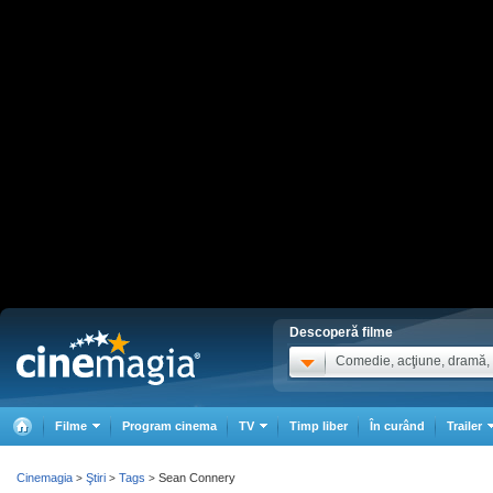
Descoperă filme
Comedie, acţiune, dramă, .
Filme
Program cinema
TV
Timp liber
În curând
Trailer
Cinemagia
Ştiri
Tags
Sean Connery
>
>
>