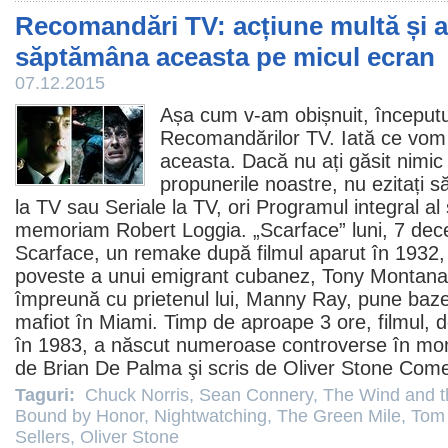
Recomandări TV: acțiune multă și ac
săptămâna aceasta pe micul ecran
07.12.2015
Așa cum v-am obișnuit, început
Recomandărilor TV. Iată ce vom
aceasta. Dacă nu ați găsit nimic 
propunerile noastre, nu ezitați să
la TV
sau
Seriale la TV
, ori
Programul integral al
memoriam Robert Loggia. „
Scarface
” luni, 7 de
Scarface, un remake după
filmul
aparut în 1932,
poveste a unui emigrant cubanez, Tony Montana
împreună cu prietenul lui, Manny Ray, pune baze
mafiot în Miami. Timp de aproape 3 ore,
filmul
, d
în 1983, a născut numeroase controverse în mom
de
Brian De Palma
şi scris de
Oliver Stone
Come
Taguri:
Chuck Norris
,
Sean Connery
,
The Wind and t
Bound by Honor
,
Nightwatching
,
The Green Mile
,
Tom
Sellers
,
Oliver Stone