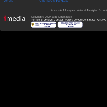
Venetia
Cinema City ParkLake
Acest site folosește cookie-uri. Navigând în conti
Copyright© 2000-2026 Cinemagia®
Termeni şi condiţii
|
Contact
|
Politica de confidențialitate
|
A.N.P.C