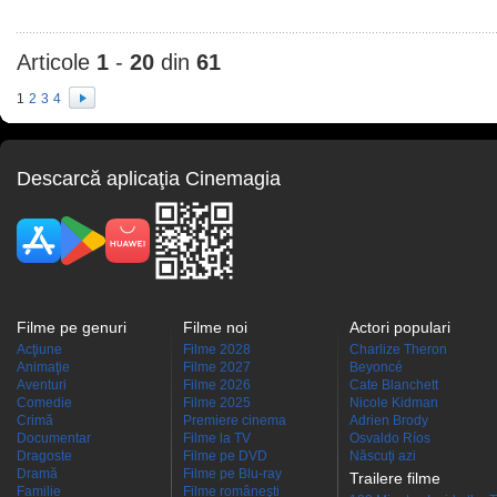
Articole
1
-
20
din
61
1
2
3
4
Descarcă aplicaţia Cinemagia
Filme pe genuri
Filme noi
Actori populari
Acţiune
Filme 2028
Charlize Theron
Animaţie
Filme 2027
Beyoncé
Aventuri
Filme 2026
Cate Blanchett
Comedie
Filme 2025
Nicole Kidman
Crimă
Premiere cinema
Adrien Brody
Documentar
Filme la TV
Osvaldo Ríos
Dragoste
Filme pe DVD
Născuţi azi
Dramă
Filme pe Blu-ray
Trailere filme
Familie
Filme româneşti