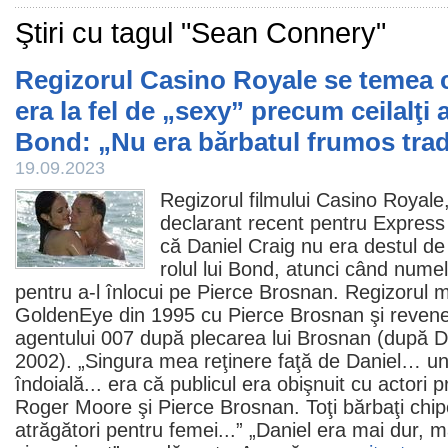
Ştiri cu tagul "Sean Connery"
Regizorul Casino Royale se temea c
era la fel de „sexy” precum ceilalţi a
Bond: „Nu era bărbatul frumos trad
19.09.2023
Regizorul filmului
Casino Royale
declarant recent pentru Express 
că
Daniel Craig
nu era destul de
rolul lui Bond, atunci când numel
pentru a-l înlocui pe
Pierce Brosnan
. Regizorul 
GoldenEye din 1995 cu Pierce Brosnan şi revene
agentului 007 după plecarea lui Brosnan (după D
2002). „Singura mea reţinere faţă de Daniel… un
îndoială... era că publicul era obişnuit cu actori
Roger Moore
şi Pierce Brosnan. Toţi bărbaţi chip
atrăgători pentru femei...” „Daniel era mai dur, m