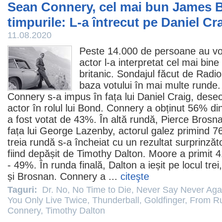
Sean Connery, cel mai bun James B
timpurile: L-a întrecut pe Daniel Cr
11.08.2020
Peste 14.000 de persoane au vo
actor l-a interpretat cel mai bin
britanic. Sondajul făcut de
Radio
baza votului în mai multe runde.
Connery
s-a impus în fața lui
Daniel Craig
, deseo
actor în rolul lui Bond. Connery a obținut 56% din
a fost votat de 43%. În altă rundă,
Pierce Brosn
fața lui George Lazenby, actorul galez primind 7
treia rundă s-a încheiat cu un rezultat surprinzăto
fiind depășit de
Timothy Dalton
. Moore a primit 4
- 49%. În runda finală, Dalton a ieșit pe locul tre
și Brosnan. Connery a ...
citeşte
Taguri:
Dr. No
,
No Time to Die
,
Never Say Never Aga
You Only Live Twice
,
Thunderball
,
Goldfinger
,
From Ru
Connery
,
Timothy Dalton