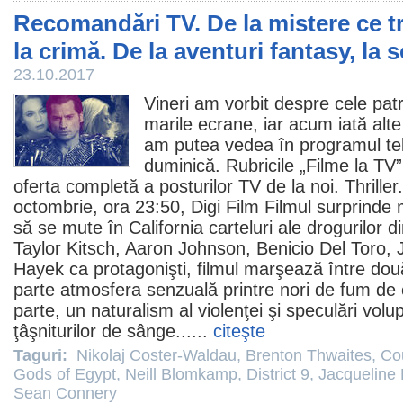
Recomandări TV. De la mistere ce t
la crimă. De la aventuri fantasy, la 
23.10.2017
Vineri am vorbit despre
cele pat
marile ecrane
, iar acum iată alte
am putea vedea în programul tele
duminică. Rubricile „
Filme la TV
”
oferta completă a posturilor TV de la noi. Thriller
octombrie, ora 23:50, Digi
Film
Filmul
surprinde 
să se mute în California carteluri ale drogurilor 
Taylor Kitsch
,
Aaron Johnson
,
Benicio Del Toro
,
Hayek
ca protagonişti,
filmul
marşează între două
parte atmosfera senzuală printre nori de fum de c
parte, un naturalism al violenţei şi speculări vol
ţâşniturilor de sânge......
citeşte
Taguri:
Nikolaj Coster-Waldau
,
Brenton Thwaites
,
Co
Gods of Egypt
,
Neill Blomkamp
,
District 9
,
Jacqueline 
Sean Connery