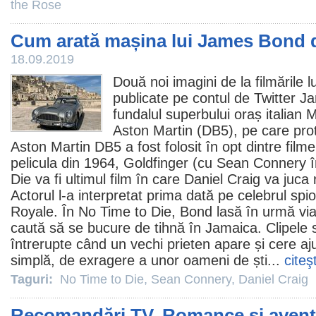
the Rose
Cum arată mașina lui James Bond d
18.09.2019
Două noi imagini de la filmările l
publicate pe contul de Twitter 
fundalul superbului oraș italian 
Aston Martin (DB5), pe care prot
Aston Martin DB5 a fost folosit în opt dintre
filme
pelicula din 1964, Goldfinger (cu
Sean Connery
î
Die va fi ultimul
film
în care
Daniel Craig
va juca r
Actorul l-a interpretat prima dată pe celebrul spi
Royale. În No Time to Die, Bond lasă în urmă via
caută să se bucure de tihnă în Jamaica. Clipele s
întrerupte când un vechi prieten apare și cere aju
simplă, de exragere a unor oameni de ști...
citeş
Taguri:
No Time to Die
,
Sean Connery
,
Daniel Craig
Recomandări TV. Romance și aventuri