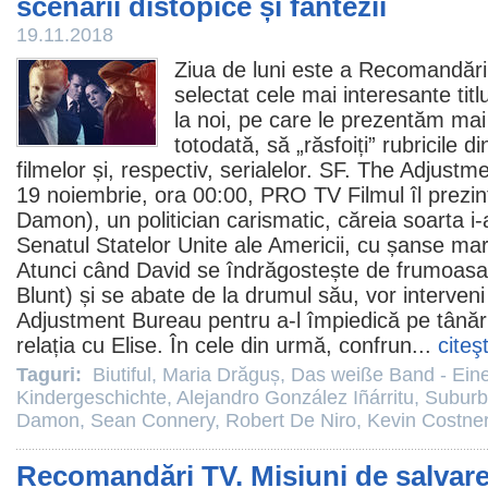
scenarii distopice și fantezii
19.11.2018
Ziua de luni este a Recomandări
selectat cele mai interesante titl
la noi, pe care le prezentăm mai
totodată, să „răsfoiți” rubricile 
filmelor
și, respectiv,
serialelor
. SF.
The Adjustme
19 noiembrie, ora 00:00, PRO TV
Filmul
îl prezi
Damon
), un politician carismatic, căreia soarta i
Senatul Statelor Unite ale Americii, cu șanse mar
Atunci când David se îndrăgostește de frumoasa 
Blunt) și se abate de la drumul său, vor interveni
Adjustment Bureau pentru a-l împiedică pe tânăru
relația cu Elise. În cele din urmă, confrun...
citeş
Taguri:
Biutiful
,
Maria Drăguș
,
Das weiße Band - Ein
Kindergeschichte
,
Alejandro González Iñárritu
,
Suburb
Damon
,
Sean Connery
,
Robert De Niro
,
Kevin Costne
Recomandări TV. Misiuni de salvare