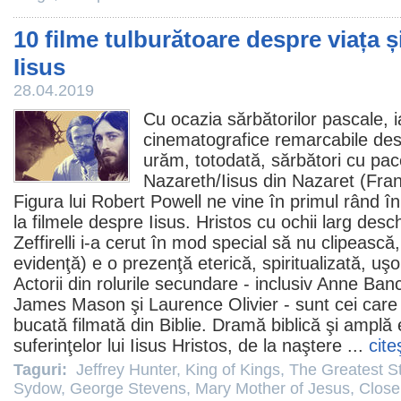
10 filme tulburătoare despre viața și
Iisus
28.04.2019
Cu ocazia sărbătorilor pascale, i
cinematografice remarcabile desp
urăm, totodată, sărbători cu pac
Nazareth/Iisus din Nazaret (Franc
Figura lui
Robert Powell
ne vine în primul rând î
la
filmele
despre Iisus. Hristos cu ochii larg deschi
Zeffirelli i-a cerut în mod special să nu clipească,
evidenţă) e o prezenţă eterică, spiritualizată, uşo
Actorii din rolurile secundare - inclusiv Anne Ba
James Mason şi Laurence Olivier - sunt cei car
bucată filmată din Biblie. Dramă biblică şi amplă e
suferinţelor lui Iisus Hristos, de la naştere ...
cite
Taguri:
Jeffrey Hunter
,
King of Kings
,
The Greatest St
Sydow
,
George Stevens
,
Mary Mother of Jesus
,
Close