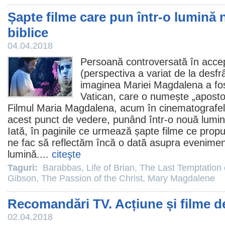
Șapte filme care pun într-o lumină 
biblice
04.04.2018
Persoană controversată în accep
(perspectiva a variat de la desfr
imaginea Mariei Magdalena a fost
Vatican, care o numește „apostol”
Filmul
Maria Magdalena
, acum în cinematografel
acest punct de vedere, punând într-o nouă lumin
Iată, în paginile ce urmează șapte
filme
ce propu
ne fac să reflectăm încă o dată asupra eveniment
lumină....
citeşte
Taguri:
Barabbas
,
Life of Brian
,
The Last Temptation 
Gibson
,
The Passion of the Christ
,
Mary Magdalene
Recomandări TV. Acțiune și filme d
02.04.2018