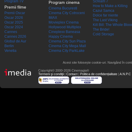
Program TV
Scream 7
Program cinema
How to Make a Killing
Premii filme
Cinema Bucuresti
Cazul Samca
Premii Oscar
Cinema City Cotroceni
Dolce far niente
Oscar 2026
IMAX
The Last Viking
Oscar 2025
Movieplex Cinema
Kill Bill: The Whole Blood
Oscar 2024
Hollywood Multiplex
The Bride!
Cannes
Cineplexx Baneasa
Cold Storage
Cannes 2026
Happy Cinema
Globul de Aur
Cinema City Sun Plaza
Berlin
Cinema City Mega Mall
Venetia
Cinema City ParkLake
Acest site folosește cookie-uri. Navigând în conti
Copyright© 2000-2026 Cinemagia®
Termeni şi condiţii
|
Contact
|
Politica de confidențialitate
|
A.N.P.C