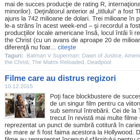
mai de succes producţie de rating R, internaţio
minorilor). Deţinătorul anterior al „titlului” a fost
T
ajuns la 742 milioane de dolari. Trei milioane în
le-a strâns în acest week-end – şi recordul a fos
producţiilor locale americane însă, locul întâi îi r
the Christ (cu un avans de aproape 20 de milioane
diferenţă nu foar...
citeşte
Taguri:
Batman V Superman: Dawn of Justice
,
Ameri
the Christ
,
The Matrix Reloaded
,
Deadpool
Filme care au distrus regizori
10.12.2015
Poţi face blockbustere de succes
de un singur
film
pentru ca viitoru
sub semnul întrebării. Cei de l
trecut în revistă mai multe
filme
reprezentat un punct de sumbră cotitură în carierel
de mare ar fi fost faima acestora la Hollywood. D
filme au reprezentat începutul sfârşitului pentru c