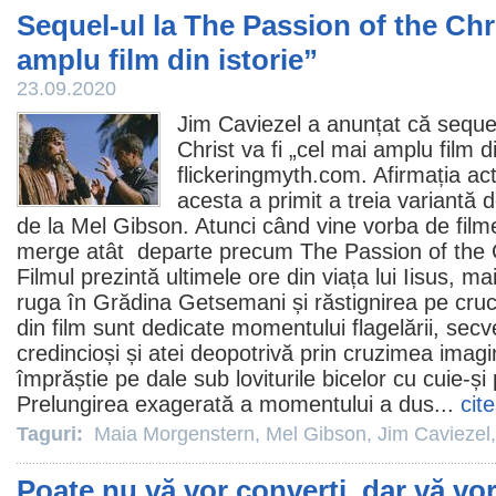
Sequel-ul la The Passion of the Chri
amplu film din istorie”
23.09.2020
Jim Caviezel
a anunțat că sequel
Christ
va fi „cel mai amplu
film
di
flickeringmyth.com. Afirmația ac
acesta a primit a treia variantă 
de la
Mel Gibson
. Atunci când vine vorba de
film
merge atât departe precum The Passion of the Ch
Filmul
prezintă ultimele ore din viața lui Iisus, ma
ruga în Grădina Getsemani și răstignirea pe cru
din
film
sunt dedicate momentului flagelării, secv
credincioși și atei deopotrivă prin cruzimea imagi
împrăștie pe dale sub loviturile bicelor cu cuie-și 
Prelungirea exagerată a momentului a dus...
cit
Taguri:
Maia Morgenstern
,
Mel Gibson
,
Jim Caviezel
Poate nu vă vor converti, dar vă vo