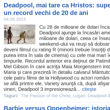
Deadpool, mai tare ca Hristos: sup
un record vechi de 20 de ani
04.08.2024
Cu 28 de milioane de dolari înca
Deadpool
ajunge la încasări am
milioane de dolari, ceea ce înse
weekend-ului va reuşi să doboar
deveni
filmul
cu rating R (minorii trebuie însoţiţi 
putea intra în sala de
cinema
) cu cele mai mari î
timpurile. Recordul anterior era deţinut de
Patimil
Mel Gibson în care actriţa Maia Morgenstern inte
Maria şi care prezintă în detaliu calvarul Mântuit
cele patru filme de la Hollywood cu actori români
se află printre ele. Variety anunţă că, după afişar
vineri, Deadpool 3 impresionează...
citeşte
Taguri:
The Passion of the Christ
,
Logan
,
Deadpool &
Barbie versus Oppenheimer: istoria 