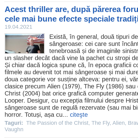
Acest thriller are, după părerea for
cele mai bune efecte speciale tradiț
19.04.2021
Există, în general, două tipuri de
sângeroase: cei care sunt încân
tenebroasă și de imaginile sinist
un slasher decât dacă vine la pachet cu stropi d
Și chiar dacă logica spune că, în epoca graficii
filmele
au devenit tot mai sângeroase și mai dure 
doua categorie vor susține altceva: pentru ei, v
clasice precum
Alien
(1979),
The Fly
(1986) sau 
Christ
(2004) bat orice grafică computer generat
Looper. Desigur, cu excepția filmului despre Hris
sângeroase sunt de regulă rezervate (sau mai bi
horror
. Totuși, așa cu...
citeşte
Taguri:
The Passion of the Christ
,
The Fly
,
Alien
,
Braw
Vaughn