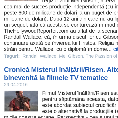
regizor a lui
Mel Gibson
, aceea 
cea mai de succes producţie independentă (cu în
peste 600 de milioane de dolari la un buget de 
milioane de dolari). După 12 ani din care nu au lip
un sequel, iată că acesta se conturează în mod of
TheHollywoodReporter.com au aflat de la scenaris
Randall Wallace
, că, în urma discuţiilor cu Gibso
continuare axată pe învierea lui Hristos. Religia n
străin pentru Wallace, cu o diplomă în dome...
ci
Taguri:
Randall Wallace
,
Mel Gibson
,
The Passion of 
Cronică Misterul înălțării/Risen. Alt
binevenită la filmele TV tematice
29.04.2016
Filmul
Misterul înălțării/Risen 
pentru săptămâna aceasta, dator
este abordat subiectul crucificării 
este o alternativă la producţiile 
micile noastre ecrane. Perspectiva - cea a unui 