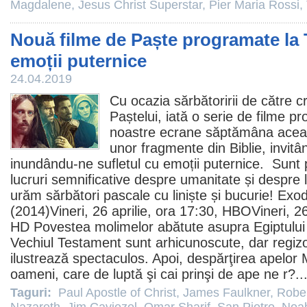
Magdalene
,
Jesus Christ Superstar
,
Pier Maria Rossi
,
Nouă filme de Paște programate la 
emoții puternice
24.04.2019
Cu ocazia sărbătoririi de către cr
Paștelui, iată o serie de
filme
pro
noastre ecrane săptămâna aceast
unor fragmente din Biblie, invitân
inundându-ne sufletul cu emoții puternice. Sunt 
lucruri semnificative despre umanitate și despre l
urăm sărbători pascale cu liniște și bucurie!
Exod
(2014)Vineri, 26 aprilie, ora 17:30, HBOVineri, 2
HD Povestea molimelor abătute asupra Egiptului 
Vechiul Testament sunt arhicunoscute, dar regizor
ilustrează spectaculos. Apoi, despărţirea apelor M
oameni, care de luptă şi cai prinşi de ape ne r?..
Taguri:
Paul Apostle of Christ
,
James Faulkner
,
Rober