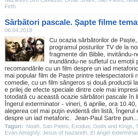
Nazareth
,
Jim Caviezel
,
Omar Sharif
,
San Pietro
,
Noa
Firth
Sărbători pascale. Șapte filme tema
06.04.2018
Cu ocazia sărbătorilor de Paște,
programul posturilor TV de la no
fragmente din Biblie, invitându-ne
inundându-ne sufletul cu emoții
recomandările cu un
film
despre un iad metaforic 
mai popular film de Paște printre telespectatorii 
comedie
, cu un
film
sângeros și două producții la
e prilej de efecte speciale dintre cele mai impre
totodată cu această ocazie sărbători pascale în li
Îngerul exterminator
- vineri, 6 aprilie, ora 10.4
alegerea cel mai puţin evidentă din listă, Îngerul
despre un iad metaforic. Jean-Paul Sartre pun..
Taguri:
Noah
,
San Pietro
,
Exodus: Gods and Kings
,
Evan Almighty
,
Jesus of Nazareth
,
El ángel extermina