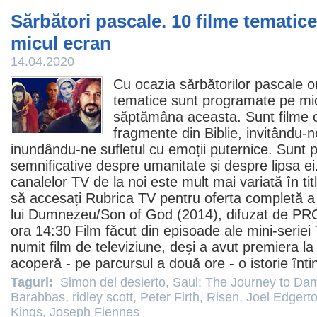
Sărbători pascale. 10 filme temati
micul ecran
14.04.2020
Cu ocazia sărbătorilor pascale o
tematice sunt programate pe mic
săptămâna aceasta. Sunt filme c
fragmente din Biblie, invitându-ne
inundându-ne sufletul cu emoții puternice. Sunt p
semnificative despre umanitate și despre lipsa ei
canalelor TV
de la noi este mult mai variată în titl
să accesați
Rubrica TV
pentru oferta completă a 
lui Dumnezeu
/Son of God (2014), difuzat de PRO 
ora 14:30
Film
făcut din episoade ale mini-seriei 
numit film de televiziune, deși a avut premiera l
acoperă - pe parcursul a două ore - o istorie înti
Taguri:
Simon del desierto
,
Saul: The Journey to Da
Barabbas
,
ridley scott
,
Peter Firth
,
Risen
,
Joel Edgert
Kings
,
Joseph Fiennes