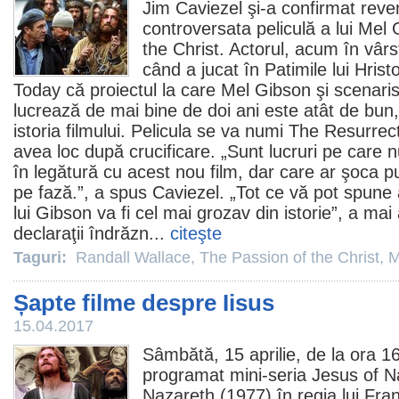
Jim Caviezel
şi-a confirmat reveni
controversata peliculă a lui
Mel 
the Christ
. Actorul, acum în vâr
când a jucat în Patimile lui Hris
Today că proiectul la care Mel Gibson şi scenari
lucrează de mai bine de doi ani este atât de bun
istoria filmului. Pelicula se va numi The Resurre
avea loc după crucificare. „Sunt lucruri pe care
în legătură cu acest nou
film
, dar care ar şoca pu
pe fază.”, a spus Caviezel. „Tot ce vă pot spune 
lui Gibson va fi cel mai grozav din istorie”, a mai
declaraţii îndrăzn...
citeşte
Taguri:
Randall Wallace
,
The Passion of the Christ
,
M
Șapte filme despre Iisus
15.04.2017
Sâmbătă, 15 aprilie, de la ora 1
programat mini-seria Jesus of N
Nazareth
(1977) în regia lui Fran