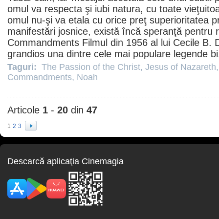
omul va respecta şi iubi natura, cu toate vieţuitoa
omul nu-şi va etala cu orice preţ superioritatea pr
manifestări josnice, există încă speranţă pentru
Commandments
Filmul
din 1956 al lui Cecile B.
grandios una dintre cele mai populare legende bi
Taguri:
The Passion of the Christ
,
Jesus of Nazareth
Commandments
,
Noah
Articole
1
-
20
din
47
1
2
3
Descarcă aplicaţia Cinemagia