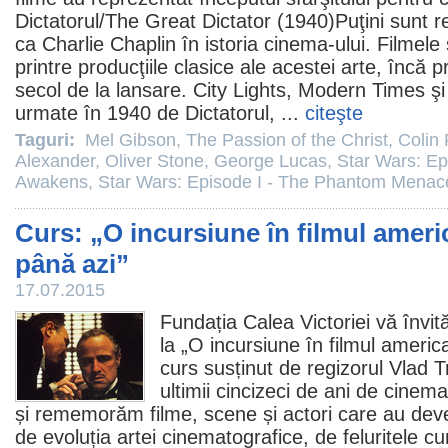
Dictatorul/
The Great Dictator
(1940)Puţini sunt reg
ca Charlie Chaplin în istoria
cinema
-ului.
Filmele
printre producţiile clasice ale acestei arte, încă
secol de la lansare. City Lights, Modern Times ş
urmate în 1940 de Dictatorul, ...
citeşte
Taguri:
Mel Gibson
,
The Passion of the Christ
,
Colin 
Alexander
,
Oliver Stone
,
George Lucas
,
Star Wars: Ep
Awakens
,
Star Wars: Episode I - The Phantom Menac
Curs: „O incursiune în filmul americ
până azi”
17.07.2015
Fundația Calea Victoriei vă învit
la „O incursiune în
filmul
american
curs susținut de regizorul Vlad T
ultimii cincizeci de ani de
cinema
și rememorăm
filme
, scene și actori care au de
de evoluția artei cinematografice, de feluritele c