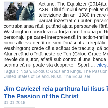
Acțiune.
The Equalizer
(2014)Luni
AXN Titlul filmului este preluat d
televiziune din anii 1980 în care 
bărbat înzestrat cu puteri paran
contrabalansa răul, putând ajuta persoanele făr
Washington consideră că forța care-l mână pe R
personajul pe care-l interpretează în action-thrill
nimic altceva decât un simț înnăscut al dreptății
Washington) crede că a scăpat de trecut și că poa
Atunci când o întâlnește pe Teri (Chloe Grace Mo
nevoie de ajutor, aflată sub controlul unei bande d
seama că nu poate sta deoparte. Sport....
citeş
Taguri:
Noah
,
Exodus: Gods and Kings
,
The Passion 
United States of Leland
,
Rush
,
The Equalizer
Jim Caviezel reia partitura lui Iisus
The Passion of the Christ
31.01.2018