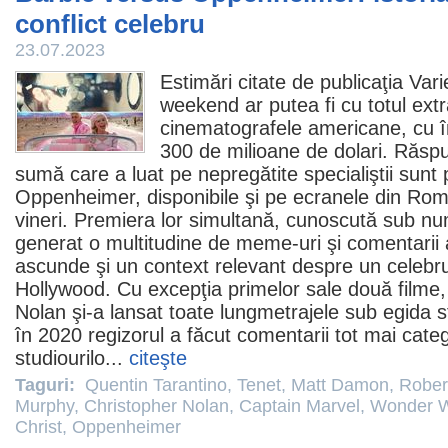
conflict celebru
23.07.2023
Estimări citate de publicaţia Var
weekend ar putea fi cu totul extr
cinematografele americane, cu î
300 de milioane de dolari. Răsp
sumă care a luat pe nepregătite specialiştii sunt 
Oppenheimer
, disponibile şi pe ecranele din Ro
vineri. Premiera lor simultană, cunoscută sub n
generat o multitudine de meme-uri şi comentarii
ascunde şi un context relevant despre un celebru 
Hollywood. Cu excepţia primelor sale două
filme
Nolan
şi-a lansat toate lungmetrajele sub egida s
în 2020 regizorul a făcut comentarii tot mai cate
studiourilo...
citeşte
Taguri:
Quentin Tarantino
,
Tenet
,
Matt Damon
,
Rober
Murphy
,
Christopher Nolan
,
Captain Marvel
,
Wonder 
Christ
,
Oppenheimer