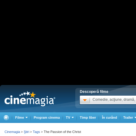
Descoperă filme
Comedie, acţiune, dramă, .
Filme
Program cinema
TV
Timp liber
În curând
Trailer
Cinemagia
Ştiri
Tags
The Passion of the Christ
>
>
>