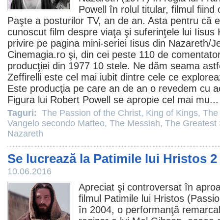
Powell în rolul titular,
filmul
fiind 
Paşte a posturilor TV, an de an. Asta pentru că e
cunoscut
film
despre viaţa şi suferinţele lui Iisu
privire pe pagina mini-seriei Iisus din Nazareth/
Cinemagia.ro şi, din cei peste 110 de comentator
producţiei din 1977 10 stele. Ne dăm seama astfel
Zeffirelli este cel mai iubit dintre cele ce explore
Este producţia pe care an de an o revedem cu a
Figura lui Robert Powell se apropie cel mai mu..
Taguri:
The Passion of the Christ
,
King of Kings
,
The 
Vangelo secondo Matteo
,
The Messiah
,
The Greatest 
Nazareth
Se lucrează la Patimile lui Hristos 2
10.06.2016
Apreciat şi controversat în apr
filmul
Patimile lui Hristos
(Passion
în 2004, o performanţă remarcab