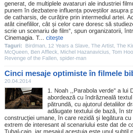
generat, de multiplele avataruri ale industriei film
punem în dezbatere influența poveștilor asupra ps
de catharsis, de curățire prin intermediul artei.
atât cinefililor, cât și celor care doresc să studie
scrie un scenariu de
film
”, spun organizatorii, în
Cinemagia. T...
citeşte
Taguri:
Birdman
,
12 Years a Slave
,
The Artist
,
The Ki
McQueen
,
Ben Affleck
,
Michel Hazanavicius
,
Tom Hoo
Revenge of the Fallen
,
spider-man
Cinci mesaje optimiste în filmele bi
20.04.2014
1.
Noah
,,Parabola verde” a lui 
abordează cu îndrăzneală textul 
pătrundă, cu ajutorul detaliilor 
adăugate textului de bază, în st
construcţiei umane, în care rezidă şi legătura cu
extrem de interesant al scenariului este dat de co
Tubal-cain, iar mesajul acestuia este unul subtil p