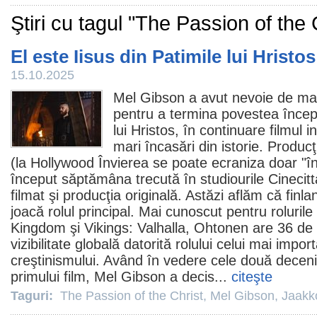
Ştiri cu tagul "The Passion of the 
El este Iisus din Patimile lui Hristos 
15.10.2025
Mel Gibson
a avut nevoie de mai
pentru a termina povestea înce
lui Hristos
, în continuare
filmul
in
mari încasări din istorie. Produc
(la Hollywood Învierea se poate ecraniza doar "în
început săptămâna trecută în studiourile Cinecit
filmat şi producţia originală. Astăzi aflăm că finl
joacă rolul principal. Mai cunoscut pentru rolurile
Kingdom şi Vikings: Valhalla, Ohtonen are 36 de 
vizibilitate globală datorită rolului celui mai impor
creştinismului. Având în vedere cele două deceni
primului
film
, Mel Gibson a decis...
citeşte
Taguri:
The Passion of the Christ
,
Mel Gibson
,
Jaakk