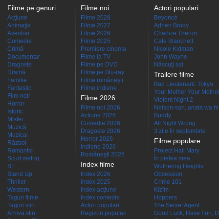
Filme pe genuri
Filme noi
Actori populari
Acţiune
Filme 2028
Beyoncé
Animaţie
Filme 2027
Adrien Brody
Aventuri
Filme 2026
Charlize Theron
Comedie
Filme 2025
Cate Blanchett
Crimă
Premiere cinema
Nicole Kidman
Documentar
Filme la TV
John Wayne
Dragoste
Filme pe DVD
Născuţi azi
Dramă
Filme pe Blu-ray
Trailere filme
Familie
Filme româneşti
Bad Lieutenant: Tokyo
Fantastic
Filme indiene
Your Mother Your Mother 
Film noir
Filme 2026
Violent Night 2
Horror
Filme noi 2026
Nelson-san, anata wa hit
Istoric
Actiune 2026
Buddy
Mister
Comedie 2026
All Night Wrong
Muzică
Dragoste 2026
3 zile în septembrie
Muzical
Horror 2026
Filme populare
Război
Indiene 2026
Romantic
Project Hail Mary
Româneşti 2026
Scurt metraj
În pielea mea
Index filme
SF
Wuthering Heights
Stand Up
Index 2026
Obsession
Thriller
Index 2025
Crime 101
Western
Index acţiune
Kîzîm
Taguri filme
Index comedie
Hoppers
Taguri stiri
Actori populari
The Secret Agent
Arhiva stiri
Regizori populari
Good Luck, Have Fun, D