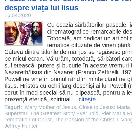
despre viaţa lui Iisus
16.04.2020
Cu ocazia sărbătorilor pascale, i
cinematografice remarcabile despr
Totodată, am dedicat
un articol 
tematice difuzate de vineri până
Câteva dintre titlurile de mai jos se regăsesc pri
pe micul ecran. Vă urăm, totodată, sărbători care
sufletească, putere și bucurie în aceste vremuri
Nazareth
/Iisus din Nazaret (
Franco Zeffirelli
, 197
Powell
ne vine în primul rând în minte când ne 
Iisus. Hristos cu ochii larg deschişi ai lui Powell (re
cerut în mod special să nu clipească, pentru a ieş
prezenţă eterică, spirituali...
citeşte
Taguri:
Mary Mother of Jesus
,
Close to Jesus: Mari
Superstar
,
The Greatest Story Ever Told
,
Pier Maria R
Temptation of Christ
,
The Passion of the Christ
,
Il Van
Jeffrey Hunter