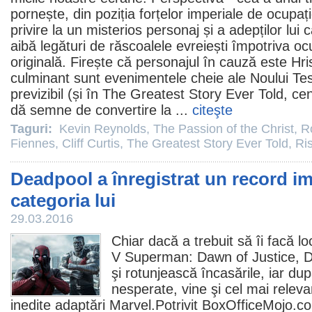
pornește, din poziția forțelor imperiale de ocupați
privire la un misterios personaj și a adepților lui
aibă legături de răscoalele evreiești împotriva o
originală. Firește că personajul în cauză este Hri
culminant sunt evenimentele cheie ale Noului Tes
previzibil (și în
The Greatest Story Ever Told
, ce
dă semne de convertire la ...
citeşte
Taguri:
Kevin Reynolds
,
The Passion of the Christ
,
R
Fiennes
,
Cliff Curtis
,
The Greatest Story Ever Told
,
Ri
Deadpool a înregistrat un record im
categoria lui
29.03.2016
Chiar dacă a trebuit să îi facă lo
V Superman: Dawn of Justice
,
D
şi rotunjească încasările, iar du
nesperate, vine şi cel mai relevan
inedite adaptări Marvel.Potrivit BoxOfficeMojo.