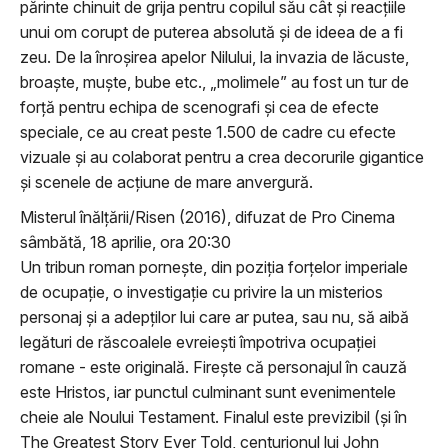
părinte chinuit de grija pentru copilul său cât şi reacţiile
unui om corupt de puterea absolută şi de ideea de a fi
zeu. De la înroşirea apelor Nilului, la invazia de lăcuste,
broaşte, muşte, bube etc., „molimele” au fost un tur de
forţă pentru echipa de scenografi şi cea de efecte
speciale, ce au creat peste 1.500 de cadre cu efecte
vizuale şi au colaborat pentru a crea decorurile gigantice
şi scenele de acţiune de mare anvergură.
Misterul înălţării/Risen (2016), difuzat de Pro Cinema
sâmbătă, 18 aprilie, ora 20:30
Un tribun roman pornește, din poziția forțelor imperiale
de ocupație, o investigație cu privire la un misterios
personaj și a adepților lui care ar putea, sau nu, să aibă
legături de răscoalele evreiești împotriva ocupației
romane - este originală. Firește că personajul în cauză
este Hristos, iar punctul culminant sunt evenimentele
cheie ale Noului Testament. Finalul este previzibil (și în
The Greatest Story Ever Told, centurionul lui John