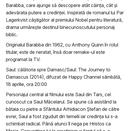
Barabba, care ajunge să descopere atât căința, cât și
adevărata putere a credinței. Inspirată de romanul lui Par
Lagerkvist câștigător al premiului Nobel pentru literatură,
drama urmărește destinul binecunoscutului personaj
biblic.
Originalul Barabba din 1962, cu Anthony Quinn în rolul
titular, este de neratat, însă doar remake-ul este
programat la TV.
Saul: călătoria spre Damasc/Saul: The Journey to
Damascus (2014), difuzat de Happy Channel sâmbătă,
18 aprilie, ora 20:00
Personajul central al filmului este Saul din Tars, cel
cunoscut ca Saul Măcelarul. Se spune că asistând la
bătaia cu pietre a Sfântului Arhidiacon Ștefan de către
evrei, Saul a fost zguduit din temelii iar credința lui s-a
schimbat radical. Până atunci îl nega pe Hristos ca