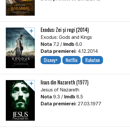
Exodus: Zei și regi (2014)
Exodus: Gods and Kings
Nota
7.2 /
Imdb
6.0
Data premierei:
4.12.2014
Disney+
Netflix
Rakuten
Iisus din Nazareth (1977)
Jesus of Nazareth
Nota
9.3 /
Imdb
8.5
Data premierei:
27.03.1977