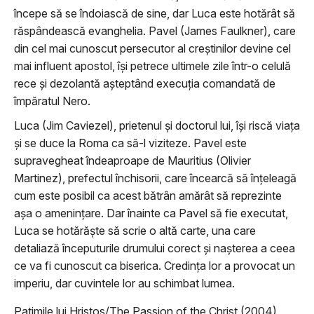
începe să se îndoiască de sine, dar Luca este hotărât să
răspândească evanghelia. Pavel (James Faulkner), care
din cel mai cunoscut persecutor al creștinilor devine cel
mai influent apostol, își petrece ultimele zile într-o celulă
rece și dezolantă așteptând execuția comandată de
împăratul Nero.
Luca (Jim Caviezel), prietenul și doctorul lui, își riscă viața
și se duce la Roma ca să-l viziteze. Pavel este
supravegheat îndeaproape de Mauritius (Olivier
Martinez), prefectul închisorii, care încearcă să înțeleagă
cum este posibil ca acest bătrân amărât să reprezinte
așa o amenințare. Dar înainte ca Pavel să fie executat,
Luca se hotărăște să scrie o altă carte, una care
detaliază începuturile drumului corect și nașterea a ceea
ce va fi cunoscut ca biserica. Credința lor a provocat un
imperiu, dar cuvintele lor au schimbat lumea.
Patimile lui Hristos/The Passion of the Christ (2004)