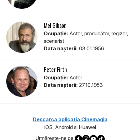
Mel Gibson
Ocupație:
Actor, producător, regizor,
scenarist
Data nașterii:
03.01.1956
Peter Firth
Ocupație:
Actor
Data nașterii:
27.10.1953
Descarca aplicatia Cinemagia
iOS, Android si Huawei
Urmăreşte-ne pe: