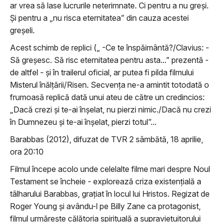
ar vrea să lase lucrurile neterimnate. Ci pentru a nu greși.
Și pentru a „nu risca eternitatea” din cauza acestei
greșeli.
Acest schimb de replici („ -Ce te înspăimântă?/Clavius: -
Să greșesc. Să risc eternitatea pentru asta...” prezentă -
de altfel - și în trailerul oficial, ar putea fi pilda filmului
Misterul înălțării/Risen. Secvența ne-a amintit totodată o
frumoasă replică dată unui ateu de către un credincios:
„Dacă crezi și te-ai înșelat, nu pierzi nimic./Dacă nu crezi
în Dumnezeu și te-ai înșelat, pierzi totul”...
Barabbas (2012), difuzat de TVR 2 sâmbătă, 18 aprilie,
ora 20:10
Filmul începe acolo unde celelalte filme mari despre Noul
Testament se încheie - explorează criza existenţială a
tâlharului Barabbas, graţiat în locul lui Hristos. Regizat de
Roger Young și avându-l pe Billy Zane ca protagonist,
filmul urmărește călătoria spirituală a supraviețuitorului