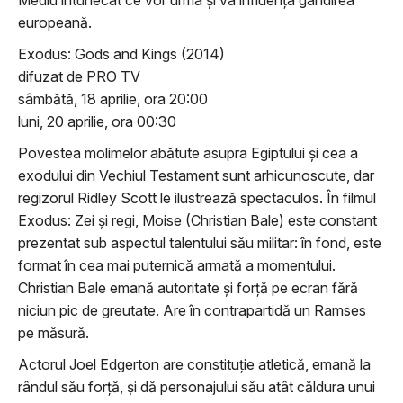
Mediu întunecat ce vor urma și va influența gândirea
europeană.
Exodus: Gods and Kings (2014)
difuzat de PRO TV
sâmbătă, 18 aprilie, ora 20:00
luni, 20 aprilie, ora 00:30
Povestea molimelor abătute asupra Egiptului şi cea a
exodului din Vechiul Testament sunt arhicunoscute, dar
regizorul Ridley Scott le ilustrează spectaculos. În filmul
Exodus: Zei și regi, Moise (Christian Bale) este constant
prezentat sub aspectul talentului său militar: în fond, este
format în cea mai puternică armată a momentului.
Christian Bale emană autoritate şi forţă pe ecran fără
niciun pic de greutate. Are în contrapartidă un Ramses
pe măsură.
Actorul Joel Edgerton are constituţie atletică, emană la
rândul său forţă, şi dă personajului său atât căldura unui