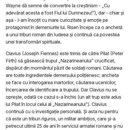
Wayne dă semne de convertire la creștinism - „Cu
adevărat acesta a fost Fiul lui Dumnezeu!”), dar - chiar și
așa - l-am însoțit cu mare curiozitate și emoție pe
protagonist în demersurile lui. Risen începe ca o anchetă
a unui tribun roman din Iudeea şi continuă ca povestea
unei transformări spirituale.
Clavius (Joseph Fiennes) este trimis de către Pilat (Peter
Firth) să găsească trupul „Nazarineanului” crucificat,
dispărut din mormântul păzit de soldaţi romani. Căutarea
are toate ingredientele demersului poliţienesc: ancheta
se face cu interogarea martorilor, căutarea ucenicilor,
încercarea de identificare a trupului. Dar Clavius nu se
oprește, odată ce cazul s-a închis (un alt trup este adus
lui Pilat în locul celui al „Nazarineanului”). Clavius
continuă cu o investigație personală. Și asta nu pentru
că este un tribun riguros, un militar ambiţios, care şi-a
petrecut ultimii 25 de ani în serviciul armatei romane și nu