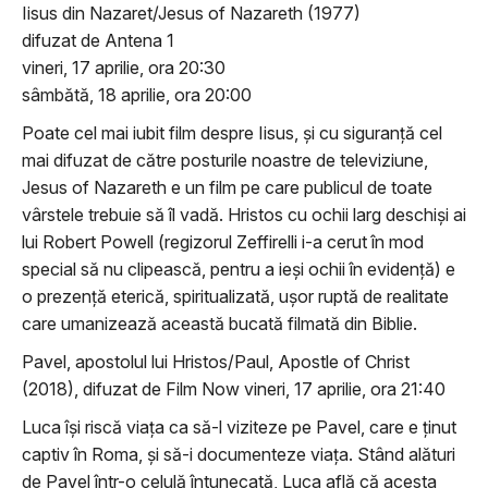
Iisus din Nazaret/Jesus of Nazareth (1977)
difuzat de Antena 1
vineri, 17 aprilie, ora 20:30
sâmbătă, 18 aprilie, ora 20:00
Poate cel mai iubit film despre Iisus, și cu siguranță cel
mai difuzat de către posturile noastre de televiziune,
Jesus of Nazareth e un film pe care publicul de toate
vârstele trebuie să îl vadă. Hristos cu ochii larg deschişi ai
lui Robert Powell (regizorul Zeffirelli i-a cerut în mod
special să nu clipească, pentru a ieşi ochii în evidenţă) e
o prezenţă eterică, spiritualizată, uşor ruptă de realitate
care umanizează această bucată filmată din Biblie.
Pavel, apostolul lui Hristos/Paul, Apostle of Christ
(2018), difuzat de Film Now vineri, 17 aprilie, ora 21:40
Luca își riscă viața ca să-l viziteze pe Pavel, care e ținut
captiv în Roma, și să-i documenteze viața. Stând alături
de Pavel într-o celulă întunecată, Luca află că acesta