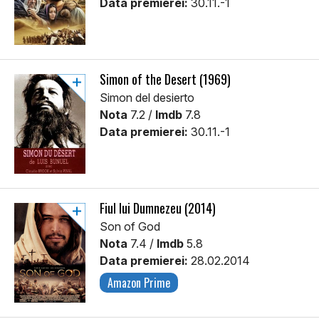
Data premierei:
30.11.-1
Simon of the Desert (1969)
Simon del desierto
Nota
7.2 /
Imdb
7.8
Data premierei:
30.11.-1
Fiul lui Dumnezeu (2014)
Son of God
Nota
7.4 /
Imdb
5.8
Data premierei:
28.02.2014
Amazon Prime