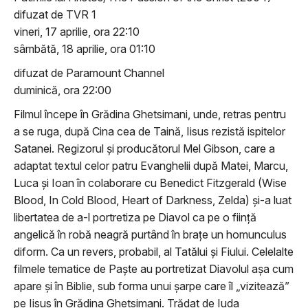
difuzat de TVR 1
vineri, 17 aprilie, ora 22:10
sâmbătă, 18 aprilie, ora 01:10
difuzat de Paramount Channel
duminică, ora 22:00
Filmul începe în Grădina Ghetsimani, unde, retras pentru
a se ruga, după Cina cea de Taină, Iisus rezistă ispitelor
Satanei. Regizorul și producătorul Mel Gibson, care a
adaptat textul celor patru Evanghelii după Matei, Marcu,
Luca și Ioan în colaborare cu Benedict Fitzgerald (Wise
Blood, In Cold Blood, Heart of Darkness, Zelda) și-a luat
libertatea de a-l portretiza pe Diavol ca pe o ființă
angelică în robă neagră purtând în brațe un homunculus
diform. Ca un revers, probabil, al Tatălui și Fiului. Celelalte
filmele tematice de Paște au portretizat Diavolul așa cum
apare și în Biblie, sub forma unui șarpe care îl „vizitează”
pe Iisus în Grădina Ghetsimani. Trădat de Iuda