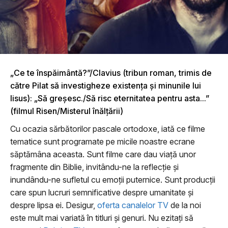
„Ce te înspăimântă?”/Clavius (tribun roman, trimis de
către Pilat să investigheze existența și minunile lui
Iisus): „Să greșesc./Să risc eternitatea pentru asta...”
(filmul Risen/Misterul înălţării)
Cu ocazia sărbătorilor pascale ortodoxe, iată ce filme
tematice sunt programate pe micile noastre ecrane
săptămâna aceasta. Sunt filme care dau viață unor
fragmente din Biblie, invitându-ne la reflecție și
inundându-ne sufletul cu emoții puternice. Sunt producții
care spun lucruri semnificative despre umanitate și
despre lipsa ei.
Desigur,
oferta canalelor TV
de la noi
este mult mai variată în titluri și genuri. Nu ezitați să