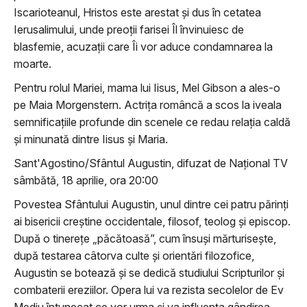
Iscarioteanul, Hristos este arestat și dus în cetatea
Ierusalimului, unde preoții farisei Îl învinuiesc de
blasfemie, acuzații care Îi vor aduce condamnarea la
moarte.
Pentru rolul Mariei, mama lui Iisus, Mel Gibson a ales-o
pe Maia Morgenstern. Actrița româncă a scos la iveala
semnificațiile profunde din scenele ce redau relația caldă
și minunată dintre Iisus și Maria.
Sant'Agostino/Sfântul Augustin, difuzat de Național TV
sâmbătă, 18 aprilie, ora 20:00
Povestea Sfântului Augustin, unul dintre cei patru părinți
ai bisericii creștine occidentale, filosof, teolog și episcop.
După o tinerețe „păcătoasă”, cum însuși mărturisește,
după testarea câtorva culte și orientări filozofice,
Augustin se botează și se dedică studiului Scripturilor și
combaterii ereziilor. Opera lui va rezista secolelor de Ev