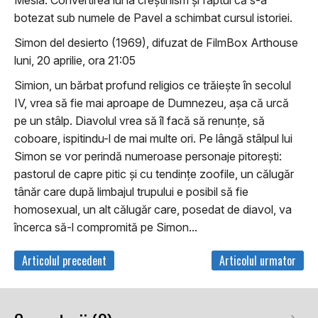
Mesia. Convertirea lui la creștinism și faptul că s-a
botezat sub numele de Pavel a schimbat cursul istoriei.
Simon del desierto (1969), difuzat de FilmBox Arthouse
luni, 20 aprilie, ora 21:05
Simion, un bărbat profund religios ce trăiește în secolul
IV, vrea să fie mai aproape de Dumnezeu, așa că urcă
pe un stâlp. Diavolul vrea să îl facă să renunțe, să
coboare, ispitindu-l de mai multe ori. Pe lângă stâlpul lui
Simon se vor perindă numeroase personaje pitorești:
pastorul de capre pitic și cu tendințe zoofile, un călugăr
tânăr care după limbajul trupului e posibil să fie
homosexual, un alt călugăr care, posedat de diavol, va
încerca să-l compromită pe Simon...
Articolul precedent
Articolul urmator