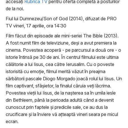
accesați
Rubrica TV
pentru oferta completă a posturilor
de la noi.
Fiul lui Dumnezeu/Son of God (2014), difuzat de PRO
TV vineri, 17 aprilie, ora 14:30
Film făcut din episoade ale mini-seriei The Bible (2013).
A fost numit film de televiziune, deși a avut premiera la
cinema. Povestea acoperă - pe parcursul a două ore - o
istorie întinsă pe 30 de ani. În centrul filmului este ultima
călătorie a lui Iisus, cea către Ierusalim. Cu o poveste
istorisită cu emoție, filmul merită văzut în preajma
sărbătorii pascale Diogo Morgado joacă rolul lui Iisus. Un
film captivant, sfâșietor, la finalul căruia veți lăcrima.
Povestea vieții lui Iisus, de la nașterea sa în umila iesle
din Bethleem, până la perioada adultă când a devenit
cunoscut prin faptele și predicile sale, ce au dus la
crucificare și la înviere vă ațteaptă vineri seara pe micul
ecran.