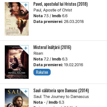
Pavel, apostolul lui Hristos (2018)
Paul, Apostle of Christ
Nota
7.5 /
Imdb
6.6
Data premierei:
28.03.2018
Misterul înălțării (2016)
Risen
Nota
7.2 /
Imdb
6.3
Data premierei:
19.02.2016
Rakuten
Saul: călătoria spre Damasc (2014)
Saul: The Journey to Damascus
Nota
- /
Imdb
6.3