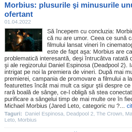
Morbius: plusurile şi minusurile u
ofertant
01.04.2022
Să începem cu concluzia:
Morbi
că nu are umor. Ceea ce sună ca
filmului lansat vineri în cinemato
este de fapt aşa: Morbius are cali
problematică interesantă, deşi întrucâtva ratată d
şi ale regizorului
Daniel Espinosa
(
Deadpool 2
). 
intrigat pe noi la premiera de vineri. După mai m
premierei, campania de promovare a filmului a lan
featurettes încât mai mult ca sigur ştii despre c
rară boală de sânge, ce-l obligă să stea conectat
purificare a sângelui timp de mai multe ore în fiec
Michael Morbius (
Jared Leto
, categoric nu ?...
ci
Taguri:
Daniel Espinosa
,
Deadpool 2
,
The Crown
,
Ma
Leto
,
Morbius