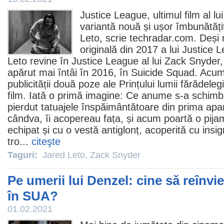
Justice League, ultimul
film
al lu
variantă nouă și ușor îmbunătățit
Leto
, scrie techradar.com. Deși 
originală din 2017 a lui Justice 
Leto revine în Justice League al lui Zack Snyder, 
apărut mai întâi în 2016, în Suicide Squad. Acu
publicității două poze ale Prințului lumii fărădele
film
. Iată o primă imagine: Ce anume s-a schimbat
pierdut tatuajele înspăimântătoare din prima apari
cândva, îi acopereau fața, și acum poartă o pijam
echipat și cu o vestă antiglonț, acoperită cu insig
tro...
citeşte
Taguri:
Jared Leto
,
Zack Snyder
Pe umerii lui Denzel: cine să reînvi
în SUA?
01.02.2021