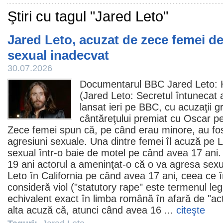
Ştiri cu tagul "Jared Leto"
Jared Leto, acuzat de zece femei 
sexual inadecvat
30.07.2026
Documentarul BBC
Jared Leto
:
(Jared Leto: Secretul întunecat a
lansat ieri pe BBC, cu acuzaţii g
cântăreţului premiat cu
Oscar
pe
Zece femei spun că, pe când erau minore, au fos
agresiuni sexuale. Una dintre femei îl acuză pe 
sexual într-o baie de motel pe când avea 17 ani.
19 ani actorul a ameninţat-o că o va agresa sexua
Leto în California pe când avea 17 ani, ceea ce 
consideră viol ("statutory rape" este termenul leg
echivalent exact în limba română în afară de "ac
alta acuză că, atunci când avea 16 ...
citeşte