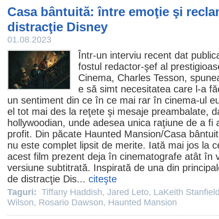
Casa bântuită: între emoţie şi recla
distracţie Disney
01.08.2023
Într-un interviu recent dat public
fostul redactor-şef al prestigioa
Cinema
, Charles Tesson, spunea
e să simt necesitatea care l-a f
un sentiment din ce în ce mai rar în cinema-ul e
el tot mai des la reţete şi mesaje preambalate, d
hollywoodian, unde adesea unica raţiune de a fi a
profit. Din păcate Haunted Mansion/
Casa bântui
nu este complet lipsit de merite. Iată mai jos la c
acest
film
prezent deja în
cinematografe
atât în 
versiune subtitrată. Inspirată de una din principale
de distracţie Dis...
citeşte
Taguri:
Tiffany Haddish
,
Jared Leto
,
LaKeith Stanfiel
Wilson
,
Rosario Dawson
,
Haunted Mansion