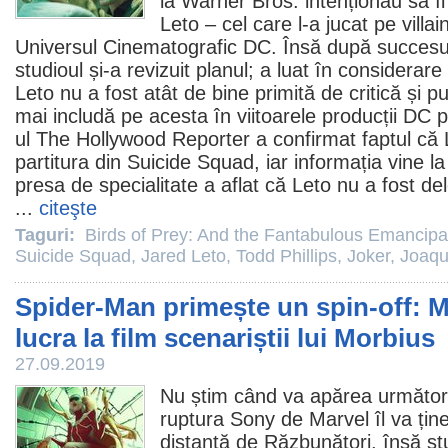
la Warner Bros. intenționau să î
Leto
– cel care l-a jucat pe villai
Universul Cinematografic DC. Însă după succesul
studioul și-a revizuit planul; a luat în considerare
Leto nu a fost atât de bine primită de critică și pu
mai includă pe acesta în viitoarele producții DC 
ul The Hollywood Reporter a confirmat faptul că 
partitura din Suicide Squad, iar informația vine 
presa de specialitate a aflat că Leto nu a fost de
...
citeşte
Taguri:
Birds of Prey: And the Fantabulous Emancipa
Suicide Squad
,
Jared Leto
,
Todd Phillips
,
Joker
,
Joaqu
Spider-Man primește un spin-off:
lucra la film scenariștii lui Morbius
27.09.2019
Nu știm când va apărea următo
ruptura Sony de Marvel îl va țin
distanță de Răzbunători, însă stud