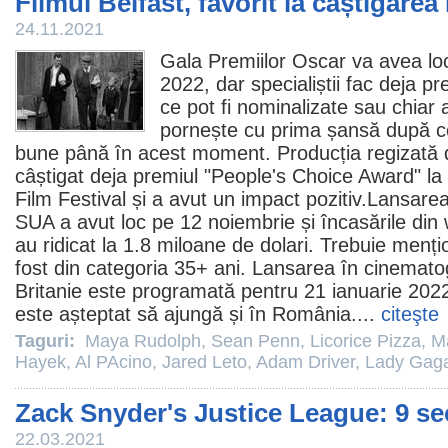
Filmul Belfast, favorit la câștigare
24.11.2021
Gala Premiilor
Oscar
va avea loc
2022, dar specialiștii fac deja prev
ce pot fi nominalizate sau chiar a
pornește cu prima șansă după ce
bune până în acest moment. Producția regizată
câștigat deja
premiul
"People's Choice Award" la 
Film
Festival și a avut un impact pozitiv.Lansare
SUA a avut loc pe 12 noiembrie și încasările din
au ridicat la 1.8 miloane de dolari. Trebuie menț
fost din categoria 35+ ani. Lansarea în cinemato
Britanie este programată pentru 21 ianuarie 2022
este așteptat să ajungă și în România....
citeşte
Taguri:
Maya Rudolph
,
Sean Penn
,
Licorice Pizza
,
M
Hayek
,
Al PAcino
,
Jared Leto
,
Adam Driver
,
Lady Gag
Zack Snyder's Justice League: 9 se
22.03.2021