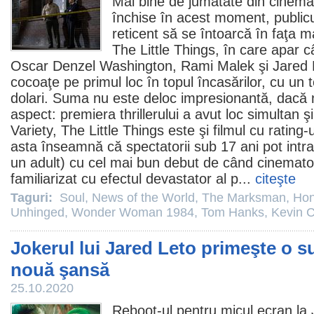
Mai bine de jumătate din cinema
închise în acest moment, publicu
reticent să se întoarcă în faţa 
The Little Things
, în care apar c
Oscar
Denzel Washington
,
Rami Malek
şi
Jared 
cocoaţe pe primul loc în topul încasărilor, cu un 
dolari. Suma nu este deloc impresionantă, dacă
aspect: premiera thrillerului a avut loc simulta
Variety, The Little Things este şi
filmul
cu rating-
asta înseamnă că spectatorii sub 17 ani pot intr
un adult) cu cel mai bun debut de când cinemat
familiarizat cu efectul devastator al p...
citeşte
Taguri:
Soul
,
News of the World
,
The Marksman
,
Hon
Unhinged
,
Wonder Woman 1984
,
Tom Hanks
,
Kevin C
Jokerul lui Jared Leto primeşte o s
nouă şansă
25.10.2020
Reboot-ul pentru micul ecran la