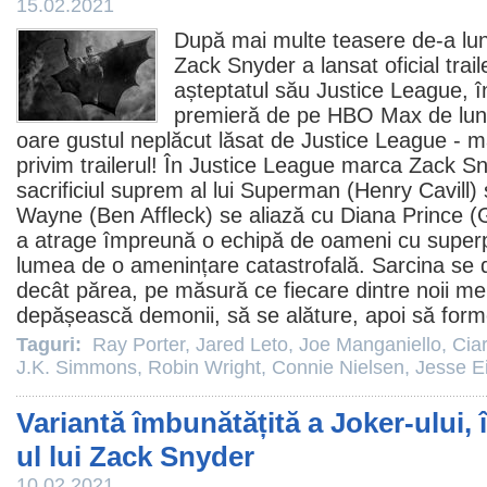
15.02.2021
După mai multe teasere de-a lun
Zack Snyder
a lansat oficial trai
așteptatul său Justice League, î
premieră de pe HBO Max de luna
oare gustul neplăcut lăsat de Justice League - 
privim trailerul! În Justice League marca Zack Sn
sacrificiul suprem al lui Superman (
Henry Cavill
)
Wayne (
Ben Affleck
) se aliază cu Diana Prince (
a atrage împreună o echipă de oameni cu superpu
lumea de o amenințare catastrofală. Sarcina se
decât părea, pe măsură ce fiecare dintre noii mem
depășească demonii, să se alăture, apoi să form
Taguri:
Ray Porter
,
Jared Leto
,
Joe Manganiello
,
Cia
J.K. Simmons
,
Robin Wright
,
Connie Nielsen
,
Jesse E
Variantă îmbunătățită a Joker-ului,
ul lui Zack Snyder
10.02.2021