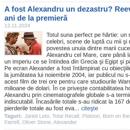
A fost Alexandru un dezastru? Reev
ani de la premieră
12.11.2024
Totul suna perfect pe hârtie: un 
celebri, scene de luptă cu mii şi m
povestea unuia dintre marii cucerit
Alexandru cel Mare, care până la
un imperiu ce se întindea din Grecia şi Egipt şi p
Pe ecran
Alexander
a fost întâmpinat cu obiecţiile
la jumătatea lui noiembrie 2004, iar publicul nu s
acest
film
de trei ore pentru care studiourile War
milioane de dolari. În ce priveşte contabilitatea ho
Alexandru prin cinematografele globale s-a term
indiscutabil. Încasările totale s-au ridicat la 167 d
pierderile totale au fost eva...
citeşte
Taguri:
Jared Leto
,
Total Recall
,
Platoon
,
Born on the
Farrell
,
Oliver Stone
,
Alexander