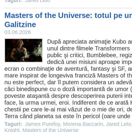
Taguri:
Jared Leto
Masters of the Universe: totul pe um
Galitzine
03.06.2026
După apreciata animaţie Kubo an
unul dintre
filmele
Transformers c
public şi critici, Bumblebee, regi
dedică unei misiuni aproape imp
ecran o combinaţie de aventură, fantasy şi SF,
mare inspirat de longeviva franciză
Masters of t
nu este perfect, dar îl putem considera un adevă
căci binedispune cu o doză importantă de umor (ş
poveste ataşantă despre descoperirea puterii int
face, la urma urmei, eroi. Indiferent de ce arată
chestii pe care le-ai mai văzut de o mie de ori, de
Terra când planeta sa este în pericol (oare und
Taguri:
James Purefoy
,
Morena Baccarin
,
Jared Leto
Knight
,
Masters of the Universe