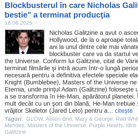
Blockbusterul în care Nicholas Gali
bestie" a terminat producţia
16.06.2025
Nicholas Galitzine
a avut o asce
Hollywood, de la o aproape tota
ani la unul dintre cele mai vânate
blockbuster care va da startul ver
the Universe
. Conform lui Galitzine, citat de Var
terminat filmările şi intră acum într-o lungă peri
necesară pentru a definitiva efectele speciale el
Knight (Bumblebee), Masters of the Universe ne
Eternia, unde prinţul Adam (Galitzine) foloseşte 
a se transforma în He-Man, apărătorul planetei. 
mult decât cu un şort din blană, He-Man trebuie 
vrăjitor Skeletor (
Jared Leto
) pentru a...
citeşte
Taguri:
GLOW
,
Alison Brie
,
Mary & George
,
Red Whit
Mendes
,
Masters of the Universe
,
Purple Hearts
,
Idris
Galitzine