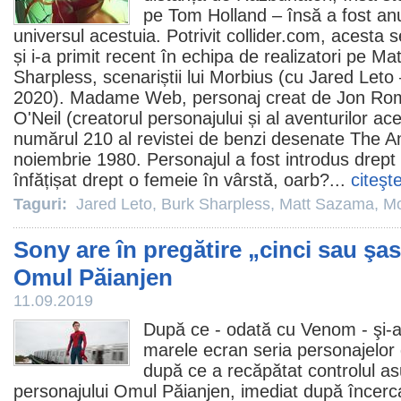
pe Tom Holland – însă a fost anu
universul acestuia. Potrivit collider.com, aces
și i-a primit recent în echipa de realizatori pe
Mat
Sharpless
, scenariștii lui
Morbius
(cu
Jared Leto
2020). Madame Web, personaj creat de Jon Romi
O'Neil (creatorul personajului și al aventurilor ac
numărul 210 al revistei de benzi desenate The 
noiembrie 1980. Personajul a fost introdus dre
înfățișat drept o femeie în vârstă, oarb?...
citeşt
Taguri:
Jared Leto
,
Burk Sharpless
,
Matt Sazama
,
Mo
Sony are în pregătire „cinci sau şas
Omul Păianjen
11.09.2019
După ce - odată cu Venom - şi-a
marele ecran seria personajelor 
după ce a recăpătat controlul as
personajului Omul Păianjen, imediat după încerc