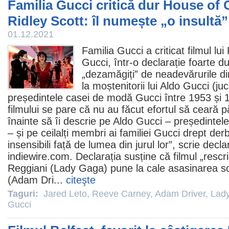
Familia Gucci critică dur House of G
Ridley Scott: îl numește „o insultă”
01.12.2021
Familia Gucci a criticat
filmul
lui
Gucci
, într-o declarație foarte 
„dezamăgiți” de neadevărurile d
la moștenitorii lui Aldo Gucci (ju
președintele casei de modă Gucci între 1953 și 1
filmului se pare că nu au făcut efortul să ceară p
înainte să îi descrie pe Aldo Gucci – președintele
– și pe ceilalți membri ai familiei Gucci drept derb
insensibili față de lumea din jurul lor”, scrie decla
indiewire.com. Declarația susține că
filmul
„rescri
Reggiani (
Lady Gaga
) pune la cale asasinarea so
(
Adam Dri
...
citeşte
Taguri:
Jared Leto
,
Reeve Carney
,
Adam Driver
,
Lad
Gucci