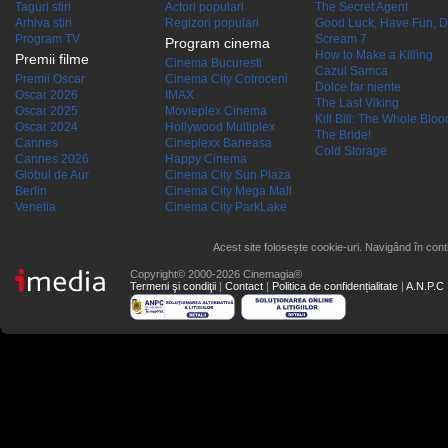
Taguri stiri
Actori populari
The Secret Agent
Arhiva stiri
Regizori populari
Good Luck, Have Fun, D
Program TV
Scream 7
Program cinema
How to Make a Killing
Premii filme
Cinema Bucuresti
Cazul Samca
Premii Oscar
Cinema City Cotroceni
Dolce far niente
Oscar 2026
IMAX
The Last Viking
Oscar 2025
Movieplex Cinema
Kill Bill: The Whole Blood
Oscar 2024
Hollywood Multiplex
The Bride!
Cannes
Cineplexx Baneasa
Cold Storage
Cannes 2026
Happy Cinema
Globul de Aur
Cinema City Sun Plaza
Berlin
Cinema City Mega Mall
Venetia
Cinema City ParkLake
Acest site folosește cookie-uri. Navigând în conti
Copyright© 2000-2026 Cinemagia®
Termeni şi condiţii
|
Contact
|
Politica de confidențialitate
|
A.N.P.C