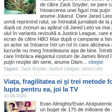
de către
Zack Snyder
, se pare 
întoarcerea unei figuri mai puţin
anume Jokerul. Oare
Jared Let
urmă reprimind rolul, se întreabă jurnaliștii de la
după ce zvonuri au apărut că Jared Leto va mai j
ului în varianta revizuită a Justice League, care
ecran de către HBO Max după o campanie a fanil
un actor se întoarce într-un rol în care altcineva
lucrurile nu merg întotdeauna aşa de bine. Între
care îmbrăca elegantul costum de James Bond î
puţin reuşite din serie, anume Diam...
citeşte
Taguri:
Zack Snyder
,
Justice League
,
Jared Leto
Viaţa, fragilitatea ei şi trei metode f
lupta pentru ea, joi la TV
10.06.2020
Evan Almighty/
Evan Atotputernic
un buget de 175 de milioane de 