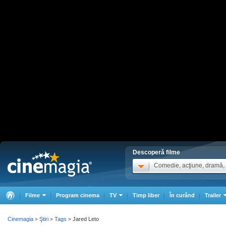
Descoperă filme
Comedie, acţiune, dramă, .
Filme
Program cinema
TV
Timp liber
În curând
Trailer
Cinemagia
Ştiri
Tags
Jared Leto
>
>
>