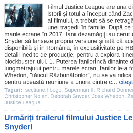
Filmul
Justice League are una di
istorii şi totul a început când
Zac
al filmului, a trebuit să se retra
unei tragedii în familie. După ce
marile ecrane în 2017, fanii dezamăgiţi au cerut
Snyder să lanseze propria versiune şi iată că a
disponibilă şi în România, în exclusitivitate pe
H
detalii inedite de producţie, pentru a explora itine
blockbuster-ului. 1. Puterea fanilorÎncă dinainte
lungmetrajului pentru marele ecran, fanilor le-a
Whedon
, "tăticul Răzbunătorilor", nu se va ridica
pentru această reuniune a unora dintre c...
citeş
Taguri:
sectiune:hbogo
,
Superman II
,
Richard Donne
Christopher Nolan
,
Deborah Snyder
,
Joss Whedon
,
Za
Justice League
Urmăriți trailerul filmului Justice L
Snyder!