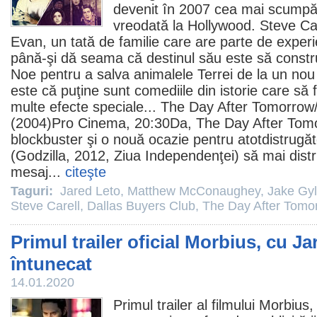
devenit în 2007 cea mai scump
vreodată la Hollywood.
Steve Car
Evan, un tată de familie care are parte de experi
până-şi dă seama că destinul său este să constr
Noe pentru a salva animalele Terrei de la un nou
este că puţine sunt comediile din istorie care să 
multe efecte speciale... The Day After Tomorrow
(2004)Pro
Cinema
, 20:30Da, The Day After Tom
blockbuster şi o nouă ocazie pentru atotdistrugă
(Godzilla,
2012
, Ziua Independenţei) să mai dist
mesaj...
citeşte
Taguri:
Jared Leto
,
Matthew McConaughey
,
Jake Gyl
Steve Carell
,
Dallas Buyers Club
,
The Day After Tomo
Primul trailer oficial Morbius, cu Ja
întunecat
14.01.2020
Primul trailer al filmului
Morbius
,