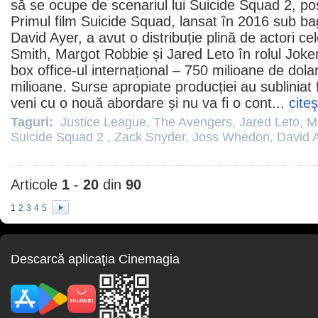
să se ocupe de scenariul lui Suicide Squad 2, posib
Primul
film
Suicide Squad, lansat în 2016 sub bag
David Ayer
, a avut o distribuție plină de actori ce
Smith
,
Margot Robbie
și
Jared Leto
în rolul Joker
box office-ul internațional – 750 milioane de dola
milioane. Surse apropiate producției au subliniat 
veni cu o nouă abordare și nu va fi o cont...
cite
Taguri:
Justice League
,
The Avengers
,
Jared Leto
,
M
Suicide Squad 2
,
Zack Snyder
,
Joss Whedon
,
David 
Articole
1
-
20
din
90
1
2
3
4
5
Descarcă aplicaţia Cinemagia