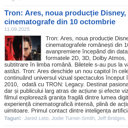
Tron: Ares, noua producție Disney, 
cinematografe din 10 octombrie
11.09.2025
Tron: Ares
, noua producție Disn
cinematografele românești din 1
avanpremiere începând din data 
formatele 2D, 3D, Dolby Atmos,
subtitrare în limba română. Biletele s-au pus la
astăzi. Tron: Ares deschide un nou capitol în cel
continuând universul vizual spectaculos început î
2010
, odată cu
TRON: Legacy
. Destinat pasiona
dar și publicului larg atras de acțiune și efecte v
filmul
explorează granița fragilă dintre lumea digita
experiență cinematografică intensă, plină de acți
uimitoare. Primul contact dintre inteligența artifici
Taguri:
Jared Leto
,
Jodie Turner-Smith
,
Jeff Bridges
,