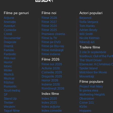
Filme pe genuri
Filme noi
Actori populari
Acţiune
Filme 2028
Beyoncé
Animaţie
Filme 2027
Sofía Vergara
Aventuri
Filme 2026
Tom Hanks
Comedie
Filme 2025
Adrien Brody
Crimă
Premiere cinema
Will Smith
Documentar
Filme la TV
Nicole Kidman
Dragoste
Filme pe DVD
Născuţi azi
Dramă
Filme pe Blu-ray
Trailere filme
Familie
Filme româneşti
3 zile în septembrie
Fantastic
Filme indiene
Insidious: Out of the Fur
Film noir
Filme 2026
The Stunt Driver
Horror
Filme noi 2026
Ebenezer: A Christmas C
Istoric
Actiune 2026
Spider Island
Mister
Comedie 2026
Matchbox the Movie
Muzică
Dragoste 2026
Mousetrap
Muzical
Horror 2026
Filme populare
Război
Indiene 2026
Romantic
Project Hail Mary
Româneşti 2026
Scurt metraj
În pielea mea
Index filme
SF
Wuthering Heights
Stand Up
Index 2026
Obsession
Thriller
Index 2025
Crime 101
Western
Index acţiune
Kîzîm
Taguri filme
Index comedie
Hoppers