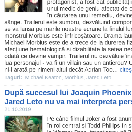
protagonist, a fost dat publicităț
unui medic de geniu afectat de o
în căutarea unui remediu, devin
sânge. Trailerul este sumbru, dezvăluind comp
se va lansa pe marile noastre ecrane la finalul lun
monstrul Morbius este înfricoșătoare. Drama laur
Michael Morbius este de a trece de la durerea fi
afecțiune hematologică și dizabilitate la setea n
odată ce devine vampir. Trailerul nu dezvăluie îns
lua personajul - va fi un villain sau un antierou? Ul
ni-l arată pe nimeni altul decât Adrian Too...
citeş
Taguri:
Michael Keaton
,
Morbius
,
Jared Leto
După succesul lui Joaquin Phoenix 
Jared Leto nu va mai interpreta per
21.10.2019
Pe când
filmul
Joker
a fost anun
în rol central și
Todd Phillips
în s