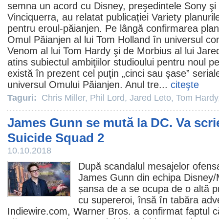
semna un acord cu Disney, preşedintele Sony ş
Vinciquerra, au relatat publicației Variety planurile
pentru eroul-păianjen. Pe lângă confirmarea planu
Omul Păianjen al lui
Tom Holland
în universul co
Venom al lui
Tom Hardy
şi de Morbius al lui
Jare
atins subiectul ambiţiilor studioului pentru noul 
există în prezent cel puţin „cinci sau şase” seria
universul Omului Păianjen. Anul tre...
citeşte
Taguri:
Chris Miller
,
Phil Lord
,
Jared Leto
,
Tom Hardy
James Gunn se mută la DC. Va scrie
Suicide Squad 2
10.10.2018
După scandalul mesajelor ofensa
James Gunn
din echipa Disney/M
șansa de a se ocupa de o altă pr
cu supereroi, însă în tabăra adve
Indiewire.com, Warner Bros. a confirmat faptul că