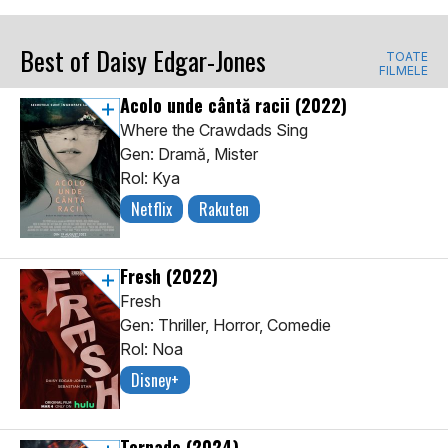
Best of Daisy Edgar-Jones
TOATE
FILMELE
Acolo unde cântă racii
(2022)
Where the Crawdads Sing
Gen: Dramă, Mister
Rol: Kya
Netflix
Rakuten
Fresh
(2022)
Fresh
Gen: Thriller, Horror, Comedie
Rol: Noa
Disney+
Tornade
(2024)