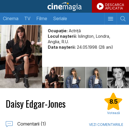
DESCARCA
APLICATIA
Cinema
TV
Filme
Seriale
Ocupație:
Actriță
Locul naşterii:
Islington, Londra,
Anglia, R.U.
Data naşterii:
24.05.1998 (28 ani)
Daisy Edgar-Jones
8.5
Votează
Comentarii (1)
VEZI COMENTARIILE