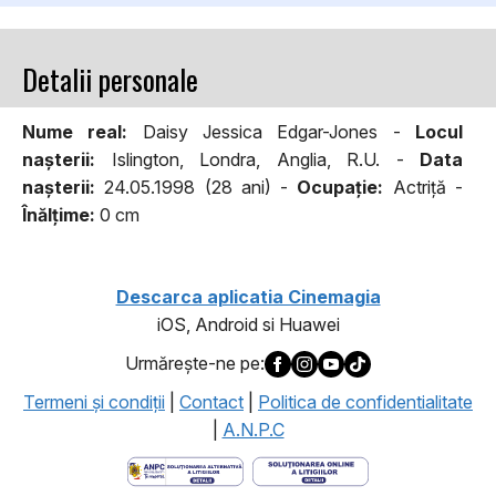
Detalii personale
Nume real:
Daisy Jessica Edgar-Jones -
Locul
naşterii:
Islington, Londra, Anglia, R.U. -
Data
naşterii:
24.05.1998 (28 ani) -
Ocupaţie:
Actriță -
Înălţime:
0 cm
Descarca aplicatia Cinemagia
iOS, Android si Huawei
Urmăreşte-ne pe:
Termeni şi condiţii
|
Contact
|
Politica de confidentialitate
|
A.N.P.C