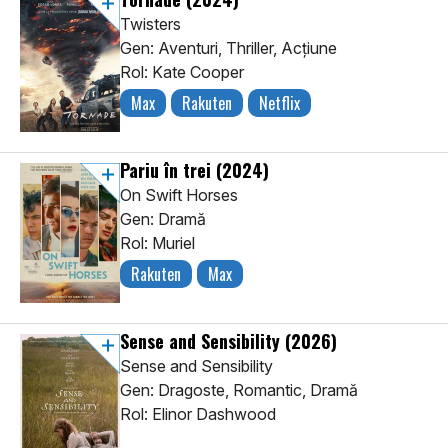
Twisters
Gen: Aventuri, Thriller, Acţiune
Rol: Kate Cooper
Max
Rakuten
Netflix
Pariu în trei
(2024)
On Swift Horses
Gen: Dramă
Rol: Muriel
Rakuten
Max
Sense and Sensibility
(2026)
Sense and Sensibility
Gen: Dragoste, Romantic, Dramă
Rol: Elinor Dashwood