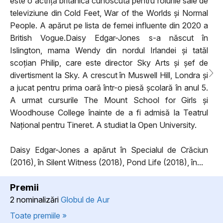
este o actriță britanică cunoscută pentru rolurile sale de
televiziune din Cold Feet, War of the Worlds și Normal
People. A apărut pe lista de femei influente din 2020 a
British Vogue.Daisy Edgar-Jones s-a născut în
Islington, mama Wendy din nordul Irlandei și tatăl
scoțian Philip, care este director Sky Arts și șef de
divertisment la Sky. A crescut în Muswell Hill, Londra și
a jucat pentru prima oară într-o piesă școlară în anul 5.
A urmat cursurile The Mount School for Girls și
Woodhouse College înainte de a fi admisă la Teatrul
Național pentru Tineret. A studiat la Open University.
Daisy Edgar-Jones a apărut în Specialul de Crăciun
(2016), în Silent Witness (2018), Pond Life (2018), în...
Premii
2 nominalizări
Globul de Aur
Toate premiile »