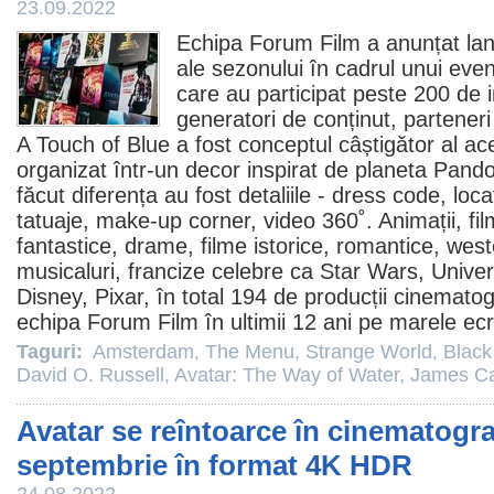
23.09.2022
Echipa Forum
Film
a anunțat lan
ale sezonului în cadrul unui eve
care au participat peste 200 de inv
generatori de conținut, parteneri
A Touch of Blue a fost conceptul câștigător al ac
organizat într-un decor inspirat de planeta Pand
făcut diferența au fost detaliile - dress code, locat
tatuaje, make-up corner, video 360˚. Animații,
fi
fantastice, drame, filme istorice, romantice, weste
musicaluri, francize celebre ca Star Wars, Unive
Disney, Pixar, în total 194 de producții cinematogr
echipa Forum
Film
în ultimii 12 ani pe marele ec
Taguri:
Amsterdam
,
The Menu
,
Strange World
,
Black
David O. Russell
,
Avatar: The Way of Water
,
James C
Avatar se reîntoarce în cinematogra
septembrie în format 4K HDR