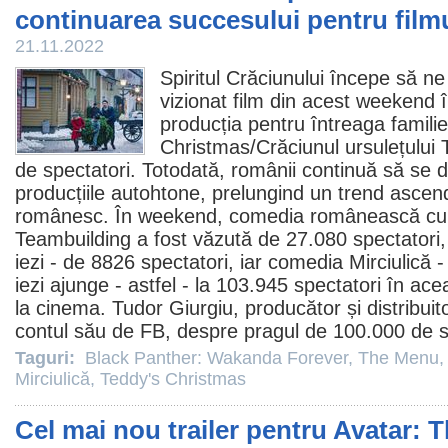
continuarea succesului pentru fil
21.11.2022
Spiritul Crăciunului începe să ne
vizionat
film
din acest weekend î
producția pentru întreaga famili
Christmas/
Crăciunul ursulețului
de spectatori. Totodată, românii continuă să se
producțiile autohtone, prelungind un trend asce
românesc. În weekend, comedia românească cu ș
Teambuilding
a fost văzută de 27.080 spectatori
iezi - de 8826 spectatori, iar comedia
Mirciulică
-
iezi ajunge - astfel - la 103.945 spectatori în a
la
cinema
. Tudor Giurgiu, producător și distribuito
contul său de FB, despre pragul de 100.000 de s
Taguri:
Black Panther: Wakanda Forever
,
The Menu
,
Mirciulică
,
Teddy's Christmas
Cel mai nou trailer pentru Avatar: 