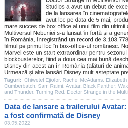
Doctor Strange în Multiversul Ne
Studios a avut un debut de exce
de la lansarea în cinematografe
avut loc pe data de 5 mai, produc
mare succes de box office al unui
film
din ultimii
Multiversul Nebuniei s-a lansat în forță și a gene
în România, înregistrând un record de 3.103.7
filmul
pe primul loc în box-office-ul românesc. N
Marvel este un start extraordinar pentru sezonul
blockbusterelor, fiind a doua cea mai bună desch
Disney din acest an în România (alături de anim
Urmează și alte lansări Disney mult așteptate 
Taguri:
Chiwetel Ejiofor
,
Rachel McAdams
,
Elizabeth
Cumberbatch
,
Sam Raimi
,
Avatar
,
Black Panther: Wa
and Thunder
,
Turning Red
,
Doctor Strange in the Mul
Data de lansare a trailerului Avata
a fost confirmată de Disney
03.05.2022