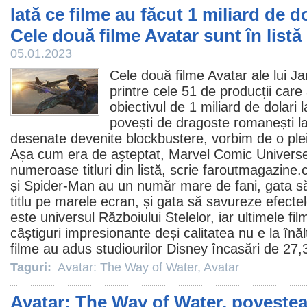
Iată ce filme au făcut 1 miliard de do
Cele două filme Avatar sunt în listă
05.01.2023
Cele două
filme
Avatar
ale lui 
printre cele 51 de producții care
obiectivul de 1 miliard de dolari 
povești de dragoste romanești la
desenate devenite blockbustere, vorbim de o pl
Așa cum era de așteptat, Marvel Comic Universe 
numeroase titluri din listă, scrie faroutmagazine
și Spider-Man au un număr mare de fani, gata s
titlu pe marele ecran, și gata să savureze efecte
este universul Războiului Stelelor, iar ultimele
fil
câștiguri impresionante deși calitatea nu e la înă
filme au adus studiourilor Disney încasări de 27,3
Taguri:
Avatar: The Way of Water
,
Avatar
Avatar: The Way of Water, poveste