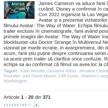
James Cameron
va aduce fanii î
curând. Disney a confirmat în c
Con 2022 organizat la Las Vegas
Avatar și a prezentat vizitatorilor
filmului
Avatar: The Way of Water
. Echipa filmulu
trailer exclusiv în
cinematografe
, fanii având pos
primele imagini din Avatar: The Way of Water îna
blockbuster-ului
Doctor Strange în Multiversul Ne
vizionat pe marile ecrane, in avanpremiera, din
acum, fanii știu puține despre continuarea seriei
ca acest prim trailer să clarifice orice confuzie.
echipa sa au confirmat că
filmul
va avea loc la câ
Taguri:
Kate Winslet
,
Giovanni Ribisi
,
Jemaine Cleme
Pounder
,
Joel David Moore
,
Cliff Curtis
,
Stephen Lang
Worthington
Articole
1
-
20
din
371
1
2
3
4
5
6
7
8
9
10..