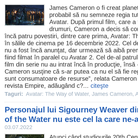
James Cameron
o fi creat plane
probabil să nu semneze regia tutu
Avatar
. După primul
film
, care a
drumuri, Cameron a decis să co
încă patru povestiri, dintre care prima,
Avatar: T
în sălile de
cinema
pe 16 decembrie 2022. Cel de
nu a fost încă anunţat, dar urmează să aibă pre
fiind filmat în paralel cu Avatar 2. Cel de-al patrul
film
din serie nu au intrat încă în producţie, însă 
Cameron susţine că s-ar putea ca nu el să fie reg
sunt consumatoare de resurse”, relata Cameron î
revista Empire, adăugând c?...
citeşte
Taguri:
Avatar: The Way of Water
,
James Cameron
,
A
Personajul lui Sigourney Weaver d
of the Water nu este cel la care ne
03.07.2022
Atunci când studiourile 20th Cen