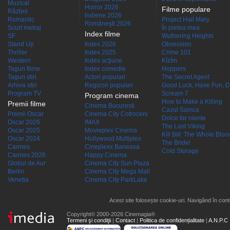
Muzical
Horror 2026
Filme populare
Război
Indiene 2026
Romantic
Project Hail Mary
Româneşti 2026
Scurt metraj
În pielea mea
Index filme
SF
Wuthering Heights
Stand Up
Index 2026
Obsession
Thriller
Index 2025
Crime 101
Western
Index acţiune
Kîzîm
Taguri filme
Index comedie
Hoppers
Taguri stiri
Actori populari
The Secret Agent
Arhiva stiri
Regizori populari
Good Luck, Have Fun, D
Program TV
Scream 7
Program cinema
How to Make a Killing
Premii filme
Cinema Bucuresti
Cazul Samca
Premii Oscar
Cinema City Cotroceni
Dolce far niente
Oscar 2026
IMAX
The Last Viking
Oscar 2025
Movieplex Cinema
Kill Bill: The Whole Blood
Oscar 2024
Hollywood Multiplex
The Bride!
Cannes
Cineplexx Baneasa
Cold Storage
Cannes 2026
Happy Cinema
Globul de Aur
Cinema City Sun Plaza
Berlin
Cinema City Mega Mall
Venetia
Cinema City ParkLake
Acest site folosește cookie-uri. Navigând în conti
Copyright© 2000-2026 Cinemagia®
Termeni şi condiţii
|
Contact
|
Politica de confidențialitate
|
A.N.P.C