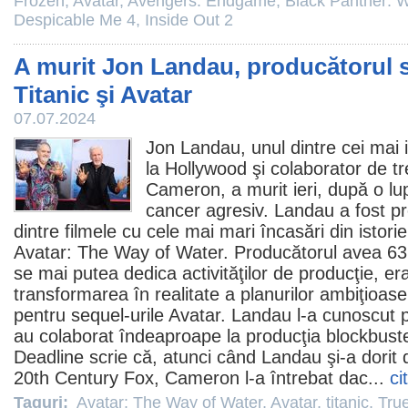
Frozen
,
Avatar
,
Avengers: Endgame
,
Black Panther: 
Despicable Me 4
,
Inside Out 2
A murit Jon Landau, producătorul 
Titanic şi Avatar
07.07.2024
Jon Landau
, unul dintre cei mai
la Hollywood şi colaborator de tre
Cameron
, a murit ieri, după o l
cancer agresiv. Landau a fost pro
dintre
filmele
cu cele mai mari încasări din istori
Avatar: The Way of Water
. Producătorul avea 63
se mai putea dedica activităţilor de producţie, era
transformarea în realitate a planurilor ambiţioa
pentru sequel-urile Avatar. Landau l-a cunoscut
au colaborat îndeaproape la producţia blockbust
Deadline scrie că, atunci când Landau şi-a dorit 
20th Century Fox, Cameron l-a întrebat dac...
ci
Taguri:
Avatar: The Way of Water
,
Avatar
,
titanic
,
True