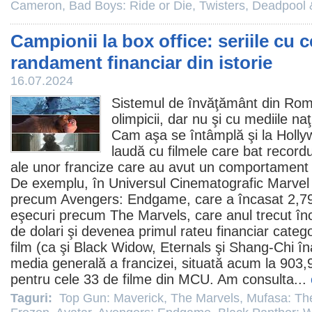
Cameron
,
Bad Boys: Ride or Die
,
Twisters
,
Deadpool 
Campionii la box office: seriile cu 
randament financiar din istorie
16.07.2024
Sistemul de învăţământ din Rom
olimpicii, dar nu şi cu mediile na
Cam aşa se întâmplă şi la Holly
laudă cu
filmele
care bat recordur
ale unor francize care au avut un comportament 
De exemplu, în Universul Cinematografic Marve
precum
Avengers: Endgame
, care a încasat 2,79
eşecuri precum
The Marvels
, care anul trecut î
de dolari şi devenea primul rateu financiar catego
film
(ca şi Black Widow, Eternals şi Shang-Chi îna
media generală a francizei, situată acum la 903,9
pentru cele 33 de
filme
din MCU. Am consulta...
Taguri:
Top Gun: Maverick
,
The Marvels
,
Mufasa: Th