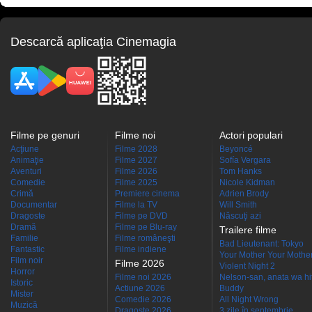
Descarcă aplicaţia Cinemagia
Filme pe genuri
Filme noi
Actori populari
Acţiune
Filme 2028
Beyoncé
Animaţie
Filme 2027
Sofía Vergara
Aventuri
Filme 2026
Tom Hanks
Comedie
Filme 2025
Nicole Kidman
Crimă
Premiere cinema
Adrien Brody
Documentar
Filme la TV
Will Smith
Dragoste
Filme pe DVD
Născuţi azi
Dramă
Filme pe Blu-ray
Trailere filme
Familie
Filme româneşti
Bad Lieutenant: Tokyo
Fantastic
Filme indiene
Your Mother Your Mother 
Film noir
Filme 2026
Violent Night 2
Horror
Filme noi 2026
Nelson-san, anata wa hit
Istoric
Actiune 2026
Buddy
Mister
Comedie 2026
All Night Wrong
Muzică
Dragoste 2026
3 zile în septembrie