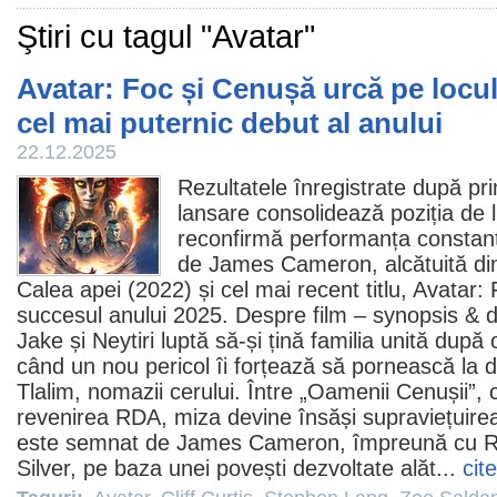
Ştiri cu tagul "Avatar"
Avatar: Foc și Cenușă urcă pe locu
cel mai puternic debut al anului
22.12.2025
Rezultatele înregistrate după pr
lansare consolidează poziția de li
reconfirmă performanța constant
de
James Cameron
, alcătuită di
Calea apei
(2022) și cel mai recent titlu,
Avatar: 
succesul anului 2025. Despre
film
– synopsis & d
Jake și Neytiri luptă să-și țină familia unită după
când un nou pericol îi forțează să pornească la d
Tlalim, nomazii cerului. Între „Oamenii Cenușii”,
revenirea RDA, miza devine însăși supraviețuire
este semnat de James Cameron, împreună cu Ri
Silver, pe baza unei povești dezvoltate alăt...
cit