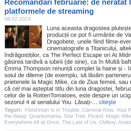
Recomandări februarie: de neratat 
platformele de streaming
08.02.2023
Luna aceasta dragostea plutește
producții ce pot fi urmărite de Va
Dragobete, unele fiind
filme
-eve
cinematografe
a Titanicului, alte
îndrăgostiților, ca
The Perfect Escape
ori At Midn
găsirea tardivă a iubirii (de sine), ca în Multă ba
Emma Thompson
renunță complet la haine și - în
soiul de dileme (de exemplu, să lăsăm partener
prietenele la Magic Mike, ca de Ziua femeii, sau 
că cel mai așteptat titlu din luna dragostei, februa
celor de la RottenTomatoes, este despre un ucig
sezonul 4 al serialului
You
. Lăsați-...
citeşte
Taguri:
Fleishman Is in Trouble
,
Carnival Row
,
Your P
the Wasp: Quantumania
,
Star Trek: Picard
,
Magic Mik
Everywhere All at Once
,
The Last of Us
,
Oldboy
,
Avata