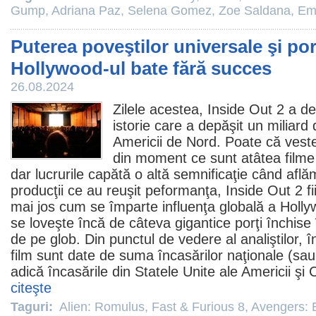
Gump
,
Adriana Paz
,
Selena Gomez
,
Zoe Saldana
,
Emi
Puterea poveştilor universale şi porţ
Hollywood-ul bate fără succes
26.08.2024
Zilele acestea,
Inside Out 2
a de
istorie care a depăşit un miliard 
Americii de Nord. Poate că vest
din moment ce sunt atâtea
filme
dar lucrurile capătă o altă semnificaţie când afl
producţii ce au reuşit peformanţa, Inside Out 2 fi
mai jos cum se împarte influenţa globală a Holly
se loveşte încă de câteva gigantice porţi închise 
de pe glob. Din punctul de vedere al analiştilor, î
film
sunt date de suma încasărilor naţionale (sau,
adică încasările din Statele Unite ale Americii şi 
citeşte
Taguri:
Alien: Romulus
,
Fast & Furious 8
,
Avengers: