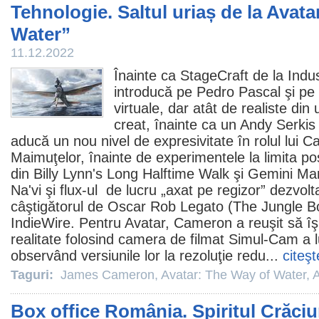
Tehnologie. Saltul uriaș de la Avata
Water”
11.12.2022
Înainte ca StageCraft de la Indus
introducă pe Pedro Pascal şi pe 
virtuale, dar atât de realiste din
creat, înainte ca un Andy Serkis
aducă un nou nivel de expresivitate în rolul lui C
Maimuţelor, înainte de experimentele la limita pos
din Billy Lynn's Long Halftime Walk şi Gemini Ma
Na'vi şi flux-ul de lucru „axat pe regizor” dezvol
câştigătorul de
Oscar
Rob Legato (The Jungle Boo
IndieWire. Pentru Avatar, Cameron a reuşit să îşi 
realitate folosind camera de filmat Simul-Cam a l
observând versiunile lor la rezoluţie redu...
citeşt
Taguri:
James Cameron
,
Avatar: The Way of Water
,
A
Box office România. Spiritul Crăciu