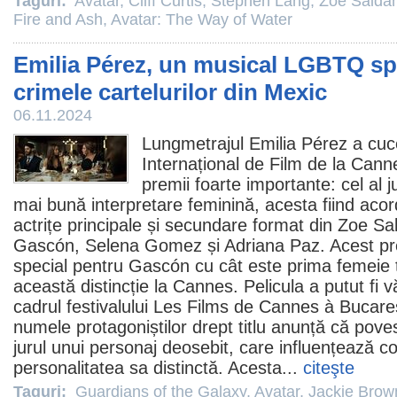
Taguri:
Avatar
,
Cliff Curtis
,
Stephen Lang
,
Zoe Salda
Fire and Ash
,
Avatar: The Way of Water
Emilia Pérez, un musical LGBTQ sp
crimele cartelurilor din Mexic
06.11.2024
Lungmetrajul Emilia Pérez a cuce
Internațional de
Film
de la Canne
premii
foarte importante: cel al ju
mai bună interpretare feminină, acesta fiind aco
actrițe principale și secundare format din Zoe Sa
Gascón,
Selena Gomez
și
Adriana Paz
. Acest
p
special pentru Gascón cu cât este prima femeie 
această distincție la Cannes. Pelicula a putut fi 
cadrul festivalului Les Films de Cannes à Bucare
numele protagoniștilor drept titlu anunță că pov
jurul unui personaj deosebit, care influențează c
personalitatea sa distinctă. Acesta...
citeşte
Taguri:
Guardians of the Galaxy
,
Avatar
,
Jackie Brow