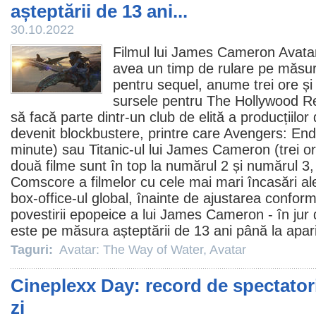
așteptării de 13 ani...
30.10.2022
Filmul
lui James Cameron
Avata
avea un timp de rulare pe măsura
pentru sequel, anume trei ore și
sursele pentru The Hollywood Re
să facă parte dintr-un club de elită a producțiilo
devenit blockbustere, printre care Avengers: End
minute) sau Titanic-ul lui James Cameron (trei or
două
filme
sunt în top la numărul 2 și numărul 3, 
Comscore a filmelor cu cele mai mari încasări ale 
box-office-ul global, înainte de ajustarea conform
povestirii epopeice a lui James Cameron - în jur d
este pe măsura așteptării de 13 ani până la apari
Taguri:
Avatar: The Way of Water
,
Avatar
Cineplexx Day: record de spectatori
zi