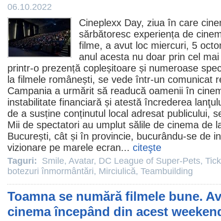
06.10.2022
Cineplexx Day, ziua în care cin
sărbătoresc experiența de
cine
filme
, a avut loc miercuri, 5 oct
anul acesta nu doar prin cel mai m
printr-o prezență copleșitoare și numeroase spec
la
filmele
românești, se vede într-un comunicat 
Campania a urmărit să readucă oamenii în
cine
instabilitate financiară și atestă încrederea lanţulu
de a susține conținutul local adresat publicului,
Mii de spectatori au umplut sălile de
cinema
de la
București, cât și în provincie, bucurându-se de i
vizionare pe marele ecran...
citeşte
Taguri:
Smile
,
Avatar
,
DC League of Super-Pets
,
Tick
botezuri înmormântări
,
Mirciulică
,
Teambuilding
Toamna se numără filmele bune. Ava
cinema începând din acest weeken