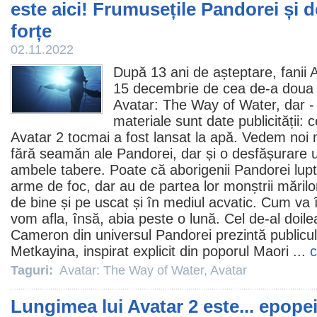
este aici! Frumusețile Pandorei și 
forțe
02.11.2022
După 13 ani de așteptare, fanii
A
15 decembrie de cea de-a doua p
Avatar: The Way of Water
, dar 
materiale sunt date publicității: ce
Avatar 2
tocmai a fost lansat la apă. Vedem noi 
fără seamăn ale Pandorei, dar și o desfășurare u
ambele tabere. Poate că aborigenii Pandorei lupt
arme de foc, dar au de partea lor monștrii mărilor 
de bine și pe uscat și în mediul acvatic. Cum va în
vom afla, însă, abia peste o lună. Cel de-al doil
Cameron din universul Pandorei prezintă publicul
Metkayina, inspirat explicit din poporul Maori ...
c
Taguri:
Avatar: The Way of Water
,
Avatar
Lungimea lui Avatar 2 este... epope