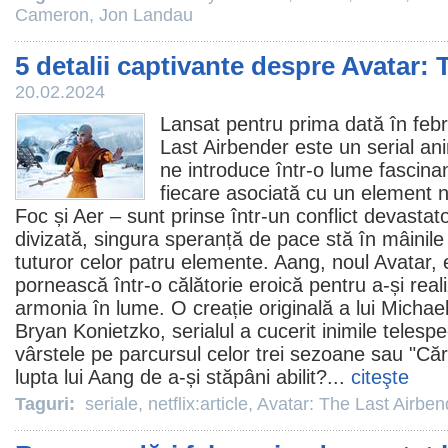
Cameron
,
Jon Landau
5 detalii captivante despre Avatar:
20.02.2024
Lansat pentru prima dată în feb
Last Airbender
este un serial an
ne introduce într-o lume fascina
fiecare asociată cu un element 
Foc și Aer – sunt prinse într-un conflict devastat
divizată, singura speranță de pace stă în mâinile
tuturor celor patru elemente. Aang, noul Avatar,
pornească într-o călătorie eroică pentru a-și reali
armonia în lume. O creație originală a lui Michae
Bryan Konietzko, serialul a cucerit inimile telespe
vârstele pe parcursul celor trei sezoane sau "Căr
lupta lui Aang de a-și stăpâni abilit?...
citeşte
Taguri:
seriale
,
netflix:article
,
Avatar: The Last Airben