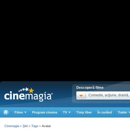
Descoperă filme
Comedie, acţiune, dramă, .
Filme
Program cinema
TV
Timp liber
În curând
Trailer
Cinemagia
Ştiri
Tags
Avatar
>
>
>