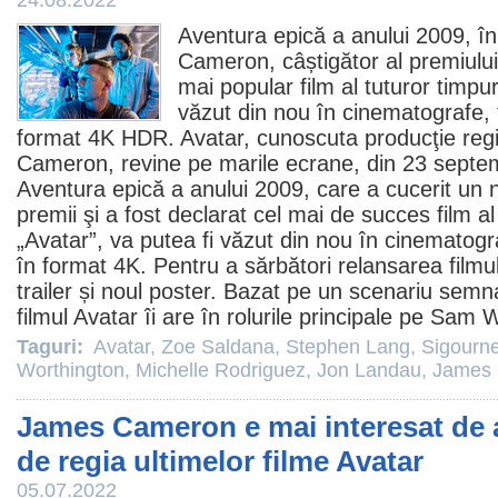
24.08.2022
Aventura epică a anului
2009
, î
Cameron
, câștigător al premiul
mai popular
film
al tuturor timpur
văzut din nou în
cinematografe
,
format 4K HDR. Avatar, cunoscuta producţie re
Cameron, revine pe marile ecrane, din 23 septe
Aventura epică a anului
2009
, care a cucerit un
premii
şi a fost declarat cel mai de succes
film
al
„Avatar”, va putea fi văzut din nou în
cinematogr
în format 4K. Pentru a sărbători relansarea filmu
trailer și noul poster. Bazat pe un scenariu se
filmul
Avatar îi are în rolurile principale pe
Sam W
Taguri:
Avatar
,
Zoe Saldana
,
Stephen Lang
,
Sigourn
Worthington
,
Michelle Rodriguez
,
Jon Landau
,
James
James Cameron e mai interesat de a
de regia ultimelor filme Avatar
05.07.2022