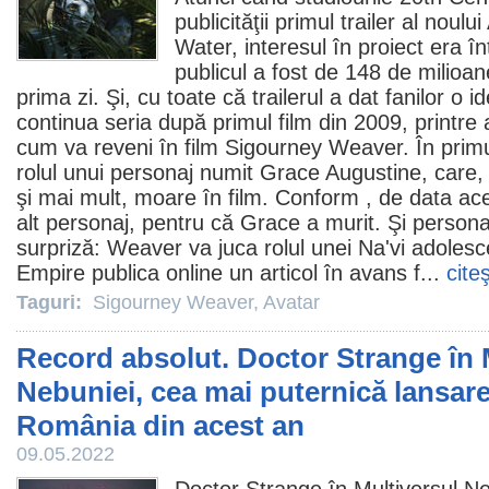
publicităţii primul trailer al noului
Water, interesul în proiect era înt
publicul a fost de 148 de milioa
prima zi. Şi, cu toate că trailerul a dat fanilor o
continua seria după primul
film
din
2009
, printre 
cum va reveni în
film
Sigourney Weaver
. În pri
rolul unui personaj numit Grace Augustine, care, 
şi mai mult, moare în
film
. Conform , de data ac
alt personaj, pentru că Grace a murit. Şi persona
surpriză: Weaver va juca rolul unei Na'vi adolesce
Empire publica online un articol în avans f...
cite
Taguri:
Sigourney Weaver
,
Avatar
Record absolut. Doctor Strange în 
Nebuniei, cea mai puternică lansare
România din acest an
09.05.2022