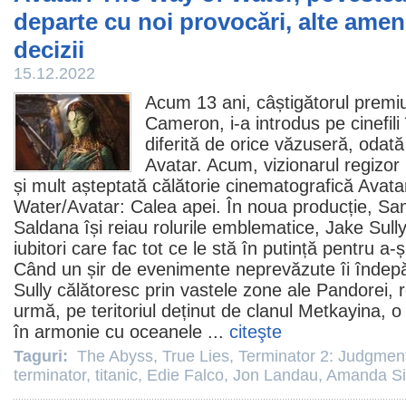
departe cu noi provocări, alte ameni
decizii
15.12.2022
Acum 13 ani, câștigătorul premi
Cameron
, i-a introdus pe cinefil
diferită de orice văzuseră, odat
Avatar
. Acum, vizionarul regizor 
și mult așteptată călătorie cinematografică
Avata
Water
/Avatar: Calea apei. În noua producție,
Sam
Saldana
își reiau rolurile emblematice, Jake Sully
iubitori care fac tot ce le stă în putință pentru a-
Când un șir de evenimente neprevăzute îi îndepă
Sully călătoresc prin vastele zone ale Pandorei, r
urmă, pe teritoriul deținut de clanul Metkayina, o
în armonie cu oceanele ...
citeşte
Taguri:
The Abyss
,
True Lies
,
Terminator 2: Judgmen
terminator
,
titanic
,
Edie Falco
,
Jon Landau
,
Amanda Si