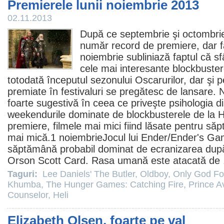
Premierele lunii noiembrie 2013
02.11.2013
După ce septembrie şi octombrie
număr record de premiere, dar fă
noiembrie subliniază faptul că sf
cele mai interesante blockbuster
totodată începutul sezonului Oscarurilor, dar şi
premiate în festivaluri se pregătesc de lansare. 
foarte sugestivă în ceea ce priveşte psihologia di
weekendurile dominate de blockbusterele de la H
premiere, filmele mai mici fiind lăsate pentru s
mai mică.1 noiembrie
Jocul lui Ender
/Ender's Ga
săptămână probabil dominat de ecranizarea după 
Orson Scott Card. Rasa umană este atacată de 
Taguri:
Lee Daniels' The Butler
,
Oldboy
,
Only God Fo
Khumba
,
The Hunger Games: Catching Fire
,
Prince A
Counselor
,
Heli
Elizabeth Olsen, foarte pe val