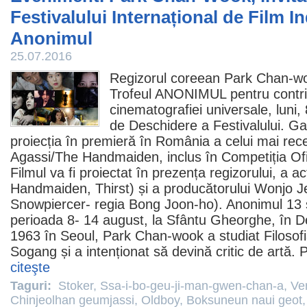
Festivalului Internațional de Film 
Anonimul
25.07.2016
Regizorul coreean Park Chan-wo
Trofeul ANONIMUL pentru contri
cinematografiei universale, luni,
de Deschidere a Festivalului. Ga
proiecția în premieră în România a celui mai rec
Agassi/
The Handmaiden
, inclus în Competiția O
Filmul
va fi proiectat în prezența regizorului, a a
Handmaiden,
Thirst
) și a producătorului Wonjo J
Snowpiercer- regia Bong Joon-ho). Anonimul 13 
perioada 8- 14 august, la Sfântu Gheorghe, în De
1963 în Seoul, Park Chan-wook a studiat Filosofi
Sogang și a intenționat să devină critic de artă.
citeşte
Taguri:
Stoker
,
Ssa-i-bo-geu-ji-man-gwen-chan-a
,
Ver
Chinjeolhan geumjassi
,
Oldboy
,
Boksuneun naui geot