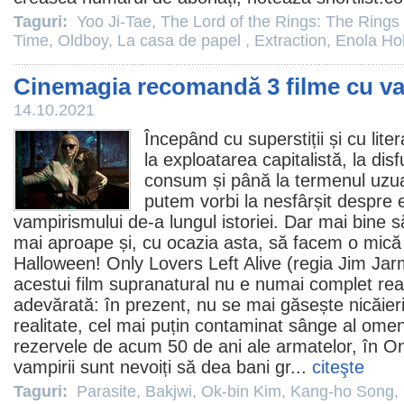
Taguri:
Yoo Ji-Tae
,
The Lord of the Rings: The Rings
Time
,
Oldboy
,
La casa de papel
,
Extraction
,
Enola Ho
Cinemagia recomandă 3 filme cu va
14.10.2021
Începând cu superstiții și cu lite
la exploatarea capitalistă, la disfu
consum și până la termenul uzua
putem vorbi la nesfârșit despre 
vampirismului de-a lungul istoriei. Dar mai bine
mai aproape și, cu ocazia asta, să facem o mică 
Halloween!
Only Lovers Left Alive
(regia
Jim Jar
acestui
film
supranatural nu e numai complet reali
adevărată: în prezent, nu se mai găsește nicăier
realitate, cel mai puțin contaminat sânge al omeni
rezervele de acum 50 de ani ale armatelor, în On
vampirii sunt nevoiți să dea bani gr...
citeşte
Taguri:
Parasite
,
Bakjwi
,
Ok-bin Kim
,
Kang-ho Song
,