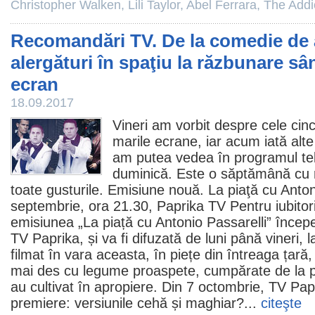
Christopher Walken
,
Lili Taylor
,
Abel Ferrara
,
The Addi
Recomandări TV. De la comedie de 
alergături în spaţiu la răzbunare s
ecran
18.09.2017
Vineri am vorbit despre
cele cin
marile ecrane
, iar acum iată alte
am putea vedea în programul tele
duminică. Este o săptămână cu 
toate gusturile. Emisiune nouă. La piaţă cu Antoni
septembrie, ora 21.30, Paprika TV Pentru iubitori
emisiunea „La piață cu Antonio Passarelli” încep
TV Paprika, și va fi difuzată de luni până vineri, 
filmat în vara aceasta, în piețe din întreaga țar
mai des cu legume proaspete, cumpărate de la pie
au cultivat în apropiere. Din 7 octombrie, TV Pap
premiere: versiunile cehă și maghiar?...
citeşte