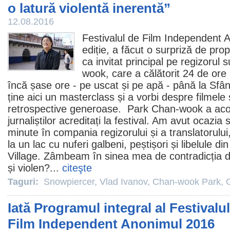
o latură violentă inerentă”
12.08.2016
Festivalul de
Film
Independent An
ediție, a făcut o surpriză de propo
ca invitat principal pe regizoru
wook, care a călătorit 24 de ore
încă șase ore - pe uscat și pe apă - până la Sfâ
ține aici un masterclass și a vorbi despre
filmele
s
retrospective generoase. Park Chan-wook a acord
jurnaliștilor acreditați la festival. Am avut ocazia
minute în compania regizorului și a translatorului
la un lac cu nuferi galbeni, peștișori și libelule 
Village. Zâmbeam în sinea mea de contradicția din
și violen?...
citeşte
Taguri:
Snowpiercer
,
Vlad Ivanov
,
Chan-wook Park
,
Iată Programul integral al Festivalul
Film Independent Anonimul 2016