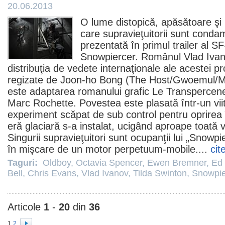
20.06.2013
O lume distopică, apăsătoare şi 
care supravieţuitorii sunt condam
prezentată în primul trailer al SF
Snowpiercer
. Românul
Vlad Iva
distribuţia de vedete internaţionale ale acestei p
regizate de
Joon-ho Bong
(The Host/Gwoemul/
M
este adaptarea romanului grafic Le Transpercene
Marc Rochette. Povestea este plasată într-un vii
experiment scăpat de sub control pentru oprirea î
eră glaciară s-a instalat, ucigând aproape toată
Singurii supravieţuitori sunt ocupanţii lui „Snowpi
în mişcare de un motor perpetuum-mobile....
cit
Taguri:
Oldboy
,
Octavia Spencer
,
Ewen Bremner
,
Ed 
Bell
,
Chris Evans
,
Vlad Ivanov
,
Tilda Swinton
,
Snowpie
Articole
1
-
20
din
36
1
2