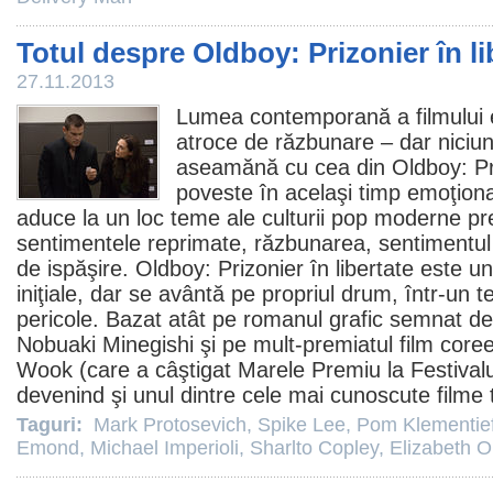
Totul despre Oldboy: Prizonier în li
27.11.2013
Lumea contemporană a filmului e
atroce de răzbunare – dar nici
aseamănă cu cea din
Oldboy: Pr
poveste în acelaşi timp emoţiona
aduce la un loc teme ale culturii pop moderne pr
sentimentele reprimate, răzbunarea, sentimentul 
de ispăşire. Oldboy: Prizonier în libertate este 
iniţiale, dar se avântă pe propriul drum, într-un te
pericole. Bazat atât pe romanul grafic semnat d
Nobuaki Minegishi şi pe mult-premiatul
film
coree
Wook (care a câştigat Marele
Premiu
la Festival
devenind şi unul dintre cele mai cunoscute
filme
t
Taguri:
Mark Protosevich
,
Spike Lee
,
Pom Klementief
Emond
,
Michael Imperioli
,
Sharlto Copley
,
Elizabeth O