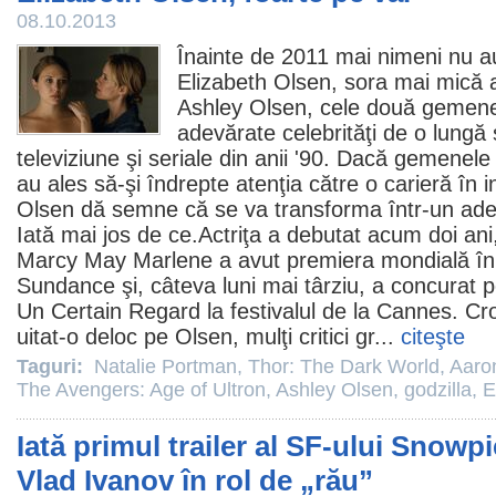
08.10.2013
Înainte de
2011
mai nimeni nu auz
Elizabeth Olsen
, sora mai mică 
Ashley Olsen
, cele două gemene
adevărate celebrităţi de o lungă
televiziune şi seriale din anii '90. Dacă gemenele 
au ales să-şi îndrepte atenţia către o carieră în 
Olsen dă semne că se va transforma într-un adev
Iată mai jos de ce.Actriţa a debutat acum doi an
Marcy May Marlene a avut premiera mondială în ca
Sundance şi, câteva luni mai târziu, a concurat 
Un Certain Regard la festivalul de la Cannes. Cro
uitat-o deloc pe Olsen, mulţi critici gr...
citeşte
Taguri:
Natalie Portman
,
Thor: The Dark World
,
Aaro
The Avengers: Age of Ultron
,
Ashley Olsen
,
godzilla
,
E
Iată primul trailer al SF-ului Snowp
Vlad Ivanov în rol de „rău”