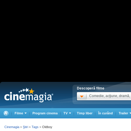
Descoperă filme
Comedie, acţiune, dramă, .
Filme
Program cinema
TV
Timp liber
În curând
Trailer
Cinemagia
Ştiri
Tags
Oldboy
>
>
>