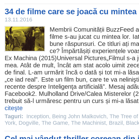
34 de filme care se joacă cu mintea
13.11.2016
Membrii Comunității BuzzFeed au
filme
s-au jucat cu mintea lor. Ia
bune răspunsuri. Ce titluri ați ma
ce? Împărtășiți experiențele voastr
Ex Machina
(2015)Universal Pictures„
Filmul
s-a j
mea. Atât de mult, încât am stat acolo uimit zec
de final. L-am urmărit încă o dată și tot mi-a lăs
„ce iad real”. Este un
film
bun, care te va nelinişti 
recente despre Inteligenţa artificială”. Mesaj ad
Facebook2. Mulholland Drive/
Calea Misterelor
(2
trebuit să-l urmăresc pentru un curs și mi-a lăsat
citeşte
Taguri:
Inception
,
Being John Malkovich
,
The Tree of 
York
,
Dogville
,
The Game
,
The Machinist
,
Brazil
,
Blac
Cel mai vândut thriller coreean din 