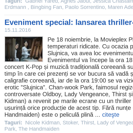
Taguri:
Gabriel Yared
,
Agnès Jaoui
,
Jessica Chastai
Erdmann
,
Bingbing Fan
,
Paolo Sorrentino
,
Maren Ad
Eveniment special: lansarea thriller
15.11.2016
Pe 18 noiembrie, la Movieplex 
temperaturi ridicate. Cu ocazia pre
Slujnica, va avea loc evenimentul 
Evenimentul va începe la ora 18.
concert K-Pop și muzică tradițională coreeană su
timp în care cei prezenți se vor bucura să vadă ș
caligrafie coreeană, iar de la ora 19:00 se va vizi
erotic ”Slujnica”.
Chan-wook Park
, faimosul regiz
controversate
Oldboy
, Lady Vengeance,
Thirst
ș
Kidman
) a revenit pe marile ecrane cu un thriller
ușurință orice producție de acest tip. Fără nunțe 
Handmaiden
) este o peliculă plină ...
citeşte
Taguri:
Nicole Kidman
,
Stoker
,
Thirst
,
Lady of Venge
Park
,
The Handmaiden