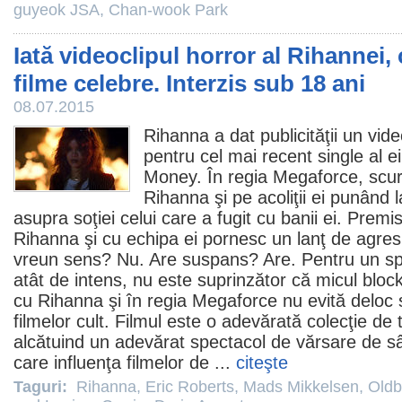
guyeok JSA
,
Chan-wook Park
Iată videoclipul horror al Rihannei, 
filme celebre. Interzis sub 18 ani
08.07.2015
Rihanna
a dat publicităţii un vi
pentru cel mai recent single al e
Money. În regia Megaforce, scu
Rihanna şi pe acoliţii ei punând 
asupra soţiei celui care a fugit cu banii ei. Prem
Rihanna şi cu echipa ei pornesc un lanţ de agresi
vreun sens? Nu. Are suspans? Are. Pentru un sp
atât de intens, nu este suprinzător că micul blo
cu Rihanna şi în regia Megaforce nu evită delo
filmelor cult.
Filmul
este o adevărată colecţie de tr
alcătuind un adevărat spectacol de vărsare de sâ
care influenţa filmelor de ...
citeşte
Taguri:
Rihanna
,
Eric Roberts
,
Mads Mikkelsen
,
Oldb