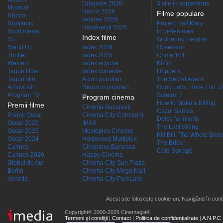
Dragoste 2026
3 zile în septembrie
Muzical
Horror 2026
Filme populare
Război
Indiene 2026
Romantic
Project Hail Mary
Româneşti 2026
Scurt metraj
În pielea mea
Index filme
SF
Wuthering Heights
Stand Up
Index 2026
Obsession
Thriller
Index 2025
Crime 101
Western
Index acţiune
Kîzîm
Taguri filme
Index comedie
Hoppers
Taguri stiri
Actori populari
The Secret Agent
Arhiva stiri
Regizori populari
Good Luck, Have Fun, D
Program TV
Scream 7
Program cinema
How to Make a Killing
Premii filme
Cinema Bucuresti
Cazul Samca
Premii Oscar
Cinema City Cotroceni
Dolce far niente
Oscar 2026
IMAX
The Last Viking
Oscar 2025
Movieplex Cinema
Kill Bill: The Whole Blood
Oscar 2024
Hollywood Multiplex
The Bride!
Cannes
Cineplexx Baneasa
Cold Storage
Cannes 2026
Happy Cinema
Globul de Aur
Cinema City Sun Plaza
Berlin
Cinema City Mega Mall
Venetia
Cinema City ParkLake
Acest site folosește cookie-uri. Navigând în conti
Copyright© 2000-2026 Cinemagia®
Termeni şi condiţii
|
Contact
|
Politica de confidențialitate
|
A.N.P.C