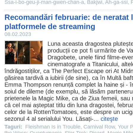
Ssa-i-bo-geu-ji-man-gwen-chan-a
,
Bakjwi
,
Ah-ga-ssi
,
Recomandări februarie: de neratat 
platformele de streaming
08.02.2023
Luna aceasta dragostea plutește
producții ce pot fi urmărite de Va
Dragobete, unele fiind
filme
-eve
cinematografe
a Titanicului, alte
îndrăgostiților, ca
The Perfect Escape
ori At Midn
găsirea tardivă a iubirii (de sine), ca în Multă ba
Emma Thompson
renunță complet la haine și - în
soiul de dileme (de exemplu, să lăsăm partener
prietenele la Magic Mike, ca de Ziua femeii, sau 
că cel mai așteptat titlu din luna dragostei, februa
celor de la RottenTomatoes, este despre un ucig
sezonul 4 al serialului
You
. Lăsați-...
citeşte
Taguri:
Fleishman Is in Trouble
,
Carnival Row
,
Your P