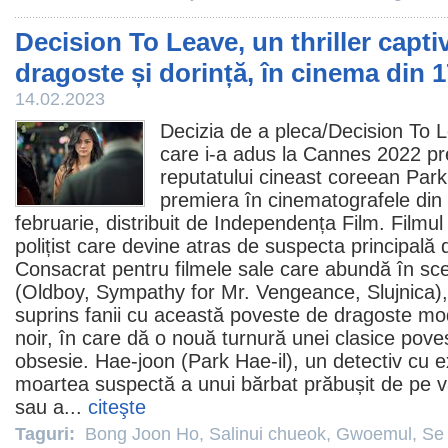
Decision To Leave, un thriller capt
dragoste și dorință, în cinema din 1
14.02.2023
Decizia de a pleca
/Decision To Le
care i-a adus la Cannes 2022
pr
reputatului cineast coreean
Park
premiera în cinematografele di
februarie, distribuit de Independența
Film
.
Filmul
polițist care devine atras de suspecta principală 
Consacrat pentru
filmele
sale care abundă în sce
(
Oldboy
,
Sympathy for Mr. Vengeance
, Slujnica
suprins fanii cu această poveste de dragoste m
noir, în care dă o nouă turnură unei clasice pove
obsesie. Hae-joon (
Park Hae-il
), un detectiv cu 
moartea suspectă a unui bărbat prăbușit de pe vâ
sau a...
citeşte
Taguri:
Bong Joon Ho
,
Salinui chueok
,
Gwoemul
,
Se 