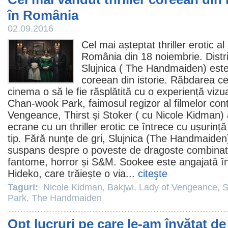
în România
02.09.2016
Cel mai așteptat thriller erotic a
România din 18 noiembrie. Distrib
Slujnica (
The Handmaiden
) est
coreean din istorie. Răbdarea cel
cinema
o să le fie răsplătită cu o experiență viz
Chan-wook Park
, faimosul regizor al filmelor co
Vengeance,
Thirst
și
Stoker
( cu
Nicole Kidman
)
ecrane cu un thriller erotic ce întrece cu ușurinț
tip. Fără nunțe de gri, Slujnica (The Handmaiden)
suspans despre o poveste de dragoste combinată
fantome,
horror
și S&M. Sookee este angajată în 
Hideko, care trăiește o via...
citeşte
Taguri:
Nicole Kidman
,
Bakjwi
,
Lady of Vengeance
,
S
Park
,
The Handmaiden
Opt lucruri pe care le-am învățat de