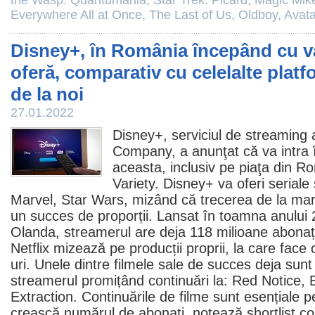
the Wasp: Quantumania
,
Star Trek: Picard
,
Magic Mik
Everywhere All at Once
,
The Last of Us
,
Oldboy
,
Avata
Disney+, în România începând cu va
oferă, comparativ cu celelalte plat
de la noi
27.01.2022
Disney+, serviciul de streaming 
Company, a anunţat că va intra î
aceasta, inclusiv pe piaţa din R
Variety. Disney+ va oferi seriale
Marvel, Star Wars, mizând că trecerea de la mare
un succes de proporții. Lansat în toamna anului
Olanda, streamerul are deja 118 milioane abonați
Netflix mizează pe producții proprii, la care face
uri. Unele dintre
filmele
sale de succes deja sunt p
streamerul promițând continuări la:
Red Notice
,
Extraction
. Continuările de
filme
sunt esențiale pe
crească numărul de abonați, notează shortlist.com