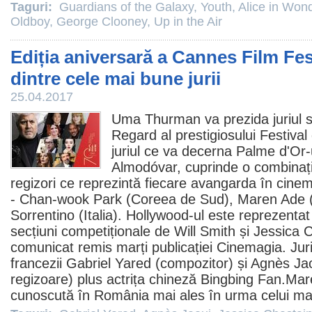
Taguri:
Guardians of the Galaxy
,
Youth
,
Alice in Won
Oldboy
,
George Clooney
,
Up in the Air
Ediția aniversară a Cannes Film Fes
dintre cele mai bune jurii
25.04.2017
Uma Thurman va prezida juriul s
Regard al prestigiosului Festiva
juriul ce va decerna Palme d'Or
Almodóvar, cuprinde o combinație
regizori ce reprezintă fiecare avangarda în cinema
-
Chan-wook Park
(Coreea de Sud),
Maren Ade
Sorrentino
(Italia). Hollywood-ul este reprezentat î
secțiuni competiționale de Will Smith și
Jessica 
comunicat remis marți publicației Cinemagia. Jur
francezii
Gabriel Yared
(compozitor) și
Agnès Ja
regizoare) plus actrița chineză
Bingbing Fan
.Mar
cunoscută în România mai ales în urma celui ma