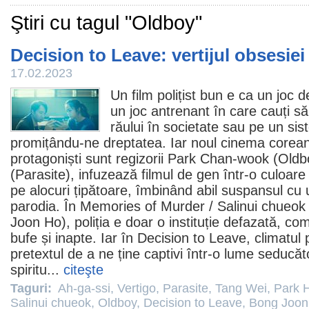
Ştiri cu tagul "Oldboy"
Decision to Leave: vertijul obsesiei
17.02.2023
Un
film
polițist bun e ca un joc de
un joc antrenant în care cauți s
răului în societate sau pe un si
promițându-ne dreptatea. Iar noul
cinema
corean 
protagoniști sunt regizorii
Park Chan-wook
(
Oldb
(
Parasite
), infuzează
filmul
de gen într-o culoare l
pe alocuri țipătoare, îmbinând abil suspansul cu
parodia. În
Memories of Murder
/
Salinui chueok
Joon Ho), poliția e doar o instituție defazată, c
bufe și inapte. Iar în
Decision to Leave
, climatul
pretextul de a ne ține captivi într-o lume seducă
spiritu...
citeşte
Taguri:
Ah-ga-ssi
,
Vertigo
,
Parasite
,
Tang Wei
,
Park H
Salinui chueok
,
Oldboy
,
Decision to Leave
,
Bong Joon