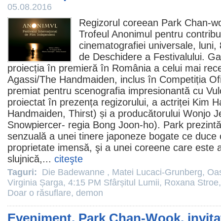
05.08.2016
Regizorul coreean Park Chan-wo
Trofeul Anonimul pentru contribu
cinematografiei universale, luni,
de Deschidere a Festivalului. Ga
proiecția în premieră în România a celui mai rec
Agassi/
The Handmaiden
, inclus în Competiția Of
premiat pentru scenografia impresionantă cu Vu
proiectat în prezența regizorului, a actriței Kim
Handmaiden,
Thirst
) și a producătorului Wonjo J
Snowpiercer
- regia Bong Joon-ho). Park prezintă
senzuală a unei tinere japoneze bogate ce duce o
proprietate imensă, şi a unei coreene care este 
slujnică,...
citeşte
Taguri:
Die Badewanne
,
Matei Lucaci-Grunberg
,
Oas
Virginia Șarga
,
4:15 PM Sfârșitul Lumii
,
Roxana Stroe
Doar o răsuflare
,
demon
Eveniment. Park Chan-Wook, invitat