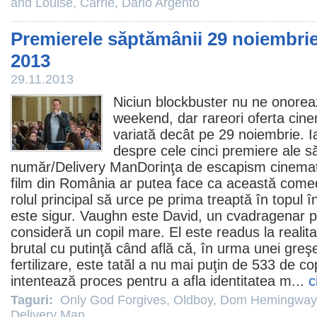
and Louise
,
Carrie
,
Dario Argento
Premierele săptămânii 29 noiembrie
2013
29.11.2013
Niciun blockbuster nu ne onorea
weekend, dar rareori oferta cine
variată decât pe 29 noiembrie. Ia
despre cele cinci premiere ale s
număr
/Delivery ManDorinţa de escapism cinemat
film
din România ar putea face ca această
come
rolul principal să urce pe prima treaptă în topul î
este sigur. Vaughn este David, un cvadragenar pe c
consideră un copil mare. El este readus la realit
brutal cu putinţă când află că, în urma unei greşel
fertilizare, este tatăl a nu mai puţin de 533 de cop
intentează proces pentru a afla identitatea m...
c
Taguri:
Only God Forgives
,
Oldboy
,
Dom Hemingway
Delivery Man