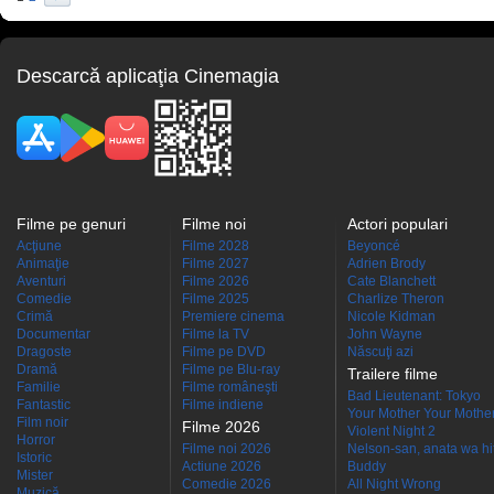
Descarcă aplicaţia Cinemagia
Filme pe genuri
Filme noi
Actori populari
Acţiune
Filme 2028
Beyoncé
Animaţie
Filme 2027
Adrien Brody
Aventuri
Filme 2026
Cate Blanchett
Comedie
Filme 2025
Charlize Theron
Crimă
Premiere cinema
Nicole Kidman
Documentar
Filme la TV
John Wayne
Dragoste
Filme pe DVD
Născuţi azi
Dramă
Filme pe Blu-ray
Trailere filme
Familie
Filme româneşti
Bad Lieutenant: Tokyo
Fantastic
Filme indiene
Your Mother Your Mother 
Film noir
Filme 2026
Violent Night 2
Horror
Filme noi 2026
Nelson-san, anata wa hit
Istoric
Actiune 2026
Buddy
Mister
Comedie 2026
All Night Wrong
Muzică