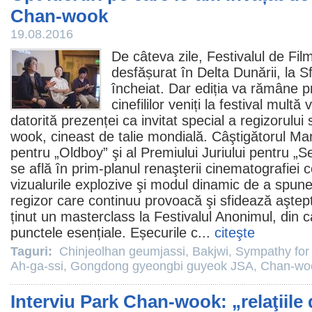
Chan-wook
19.08.2016
De câteva zile, Festivalul de
Fil
desfășurat în Delta Dunării, la 
încheiat. Dar ediția va rămâne p
cinefililor veniți la festival mul
datorită prezenței ca invitat special a regizorul
wook, cineast de talie mondială. Câştigătorul Ma
pentru „
Oldboy
” şi al Premiului Juriului pentru 
se află în prim-planul renaşterii cinematografiei
vizualurile explozive şi modul dinamic de a spun
regizor care continuu provoacă şi sfidează aştep
ținut un masterclass la Festivalul Anonimul, din
punctele esențiale. Eșecurile c...
citeşte
Taguri:
Chinjeolhan geumjassi
,
Bakjwi
,
Sympathy for
Ah-ga-ssi
,
Gongdong gyeongbi guyeok JSA
,
Chan-wo
Interviu Park Chan-wook: „relaţiile