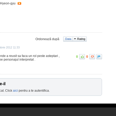
k Hyeon-gyu
Ordonează după
Data
Rating
brie 2012 11:33
de a reusit sa faca un rol peste asteptari ,
0
0
e personajul interpretat .
-il
cat. Click
aici
pentru a te autentifica.