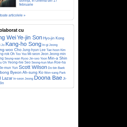
dorință, în cinema din 17
februarie
toate articolele »
olaborat cu
ng Wei
Ye-jin Son
Hyo-jin Kong
Kang-ho Song
i Jo
In-gi Jeong
ng-woo Cho
Jung-hyun Lee
Tae-hoon Kim
Mi-seon Jeon
Jeong-min
g-rok Oh
Teo Yoo
Min-a Shin
ng
Seung-wan Ryoo
Jin-seo Yoon
Yeong-hie Seo
Roe-ha
su Oh
Seong-kun Mun
Scott Wilson
Je-mun Yun
Do-bin Baek
-bong Byeon
Ah-sung Ko
Won-sang Park
Doona Bae
l Lazar
Ji-
In-seon Jeong
Jin