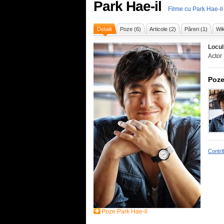
Park Hae-il
Filme cu Park Hae-il
Detalii
Poze (6)
Articole (2)
Păreri (1)
Wik
Locul
Actor
Poze
Contri
Poze Park Hae-il