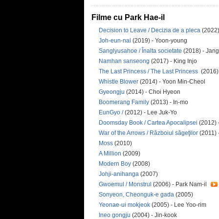
Filme cu Park Hae-il
Decision to Leave / Decizia de a pleca
(2022)
Joh-eun-nal
(2019) - Yoon-young
Sanglyusahoe / Înalta societate
(2018) - Jan
Namhan sanseong
(2017) - King Injo
The Last Princess / The Last Princess
(2016)
Whistle Blower
(2014) - Yoon Min-Cheol
Gyeongju
(2014) - Choi Hyeon
Boomerang Family
(2013) - In-mo
EunGyo /
(2012) - Lee Juk-Yo
Doomsday Book / Cartea Apocalipsei
(2012) 
War of the Arrows / Războiul săgeţilor
(2011) 
Moss
(2010)
A Million
(2009)
Modern Boy
(2008)
Johji-anihanga
(2007)
Gwoemul / Monstrul
(2006) - Park Nam-il
Sonyeon, Cheonguk-e gada
(2005)
Yeonae-ui mokjeok
(2005) - Lee Yoo-rim
Ineo gongju
(2004) - Jin-kook