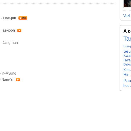
Vezi 
 - Hae-jun
g Tae-joon
A c
Ta
 - Jang-han
Eun-j
Seu
Kwan
Hwa
Dal-
Kim
- In-Myung
Hie
- Nam-Yi
Pau
hee 