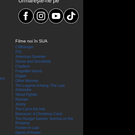
Urmăreşte-ne pe
Filme noi în SUA
Cliffhanger
P31
American Summer
Sense and Sensibility
Clayface
Forgotten Island
Digger
Sex
Other Mommy
The Legend of Aang: The Last
Airbender
Street Fighter
Remain
Jimmy
The Cat in the Hat
Ebenezer: A Christmas Carol
The Hunger Games: Sunrise on the
Reaping
Focker-in-Law
Game of Power