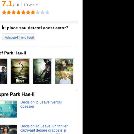
7.1
/
10
10
voturi
Îţi place sau deteşti acest actor?
Adaugă-l într-o listă!
of Park Hae-il
pre Park Hae-il
Decision to Leave: vertijul
obsesiei
Decision To Leave, un thriller
captivant despre dragoste și