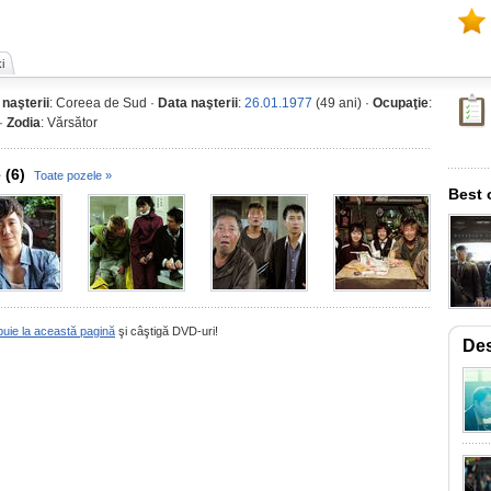
i
 naşterii
: Coreea de Sud ·
Data naşterii
:
26.01.1977
(49 ani) ·
Ocupaţie
:
 ·
Zodia
: Vărsător
 (6)
Toate pozele »
Best 
buie la această pagină
şi câştigă DVD-uri!
Des