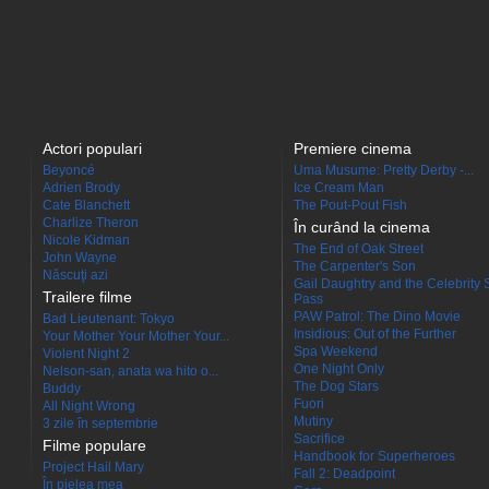
Actori populari
Premiere cinema
Beyoncé
Uma Musume: Pretty Derby -...
Adrien Brody
Ice Cream Man
Cate Blanchett
The Pout-Pout Fish
Charlize Theron
În curând la cinema
Nicole Kidman
The End of Oak Street
John Wayne
The Carpenter's Son
Născuţi azi
Gail Daughtry and the Celebrity 
Trailere filme
Pass
PAW Patrol: The Dino Movie
Bad Lieutenant: Tokyo
Insidious: Out of the Further
Your Mother Your Mother Your...
Spa Weekend
Violent Night 2
One Night Only
Nelson-san, anata wa hito o...
The Dog Stars
Buddy
Fuori
All Night Wrong
Mutiny
3 zile în septembrie
Sacrifice
Filme populare
Handbook for Superheroes
Project Hail Mary
Fall 2: Deadpoint
În pielea mea