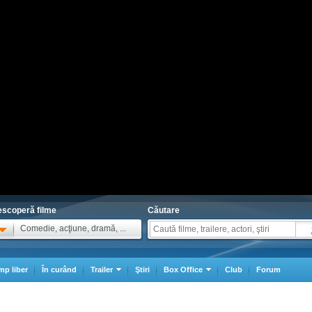
scoperă filme
Căutare
Comedie, acţiune, dramă, ...
mp liber
În curând
Trailer
Ştiri
Box Office
Club
Forum