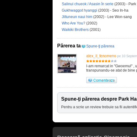
Salinui chueok / Asasin în serie
(2003) - Par
Gukhwaggot hyanggi
(2003) - Seo In-ha
Jiltuneun naui him
(2002) - Lee Won-sang
Who Are You?
(2002)
Waikiki Brothers
(2001)
Părerea ta
Spune-ţi părerea
alex_il_fenomeno
pe 10 Septem
l-am remarcat in "Gwoemul" , un
transpunandu-se atat de bine p
Spune-ţi părerea despre Park Hae
Pentru a scrie un review trebuie sa fii autentifi