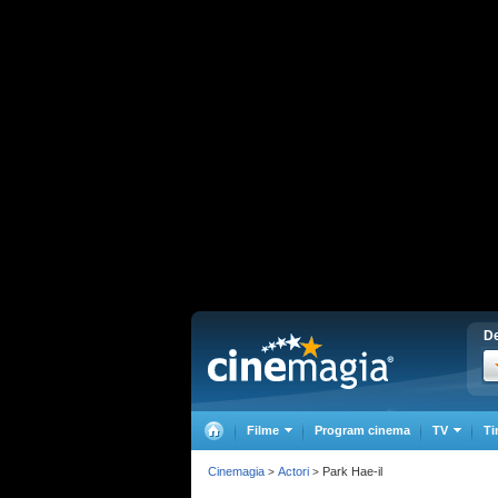
De
Filme
Program cinema
TV
Ti
Cinemagia
Actori
Park Hae-il
>
>