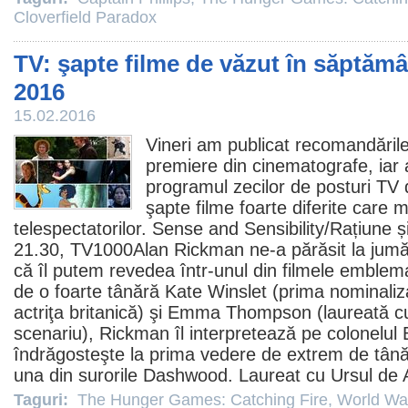
Cloverfield Paradox
TV: şapte filme de văzut în săptămâ
2016
15.02.2016
Vineri am publicat recomandările
premiere din cinematografe
, iar
programul zecilor de posturi TV 
şapte
filme
foarte diferite care m
telespectatorilor. Sense and Sensibility/
Rațiune și
21.30, TV1000Alan Rickman ne-a părăsit la jumăta
că îl putem revedea într-unul din
filmele
emblemati
de o foarte tânără Kate Winslet (prima nominaliz
actriţa britanică) şi Emma Thompson (laureată 
scenariu), Rickman îl interpretează pe colonelul
îndrăgosteşte la prima vedere de extrem de tână
una din surorile Dashwood. Laureat cu Ursul de A
Taguri:
The Hunger Games: Catching Fire
,
World Wa