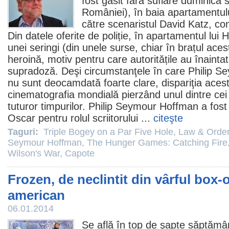
fost găsit fără suflare duminică 
României), în baia apartamentul
către scenaristul David Katz, c
Din datele oferite de poliție, în apartamentul lui 
unei seringi (din unele surse, chiar în brațul aces
heroină, motiv pentru care autoritățile au înaintat
supradoză. Deşi circumstanţele în care Philip 
nu sunt deocamdată foarte clare, dispariţia acest
cinematografia mondială pierzând unul dintre cei m
tuturor timpurilor. Philip Seymour Hoffman a fo
Oscar
pentru rolul scriitorului ...
citeşte
Taguri:
Triple Bogey on a Par Five Hole
,
Law & Orde
Seymour Hoffman
,
The Hunger Games: Catching Fire
Wilson's War
,
Capote
Frozen, de neclintit din vârful box-o
american
06.01.2014
Se află în top de şapte săptămâ