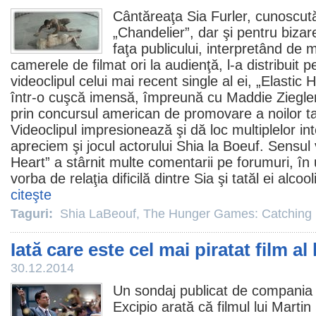
Cântăreaţa Sia Furler, cunoscută
„Chandelier”, dar şi pentru bizare
faţa publicului, interpretând de m
camerele de filmat ori la audienţă, l-a distribuit 
videoclipul celui mai recent single al ei, „Elastic
într-o cuşcă imensă, împreună cu Maddie Ziegler,
prin concursul american de promovare a noilor 
Videoclipul impresionează şi dă loc multiplelor int
apreciem şi jocul actorului Shia la Boeuf. Sensul v
Heart” a stârnit multe comentarii pe forumuri, în u
vorba de relaţia dificilă dintre Sia şi tatăl ei alcool
citeşte
Taguri:
Shia LaBeouf
,
The Hunger Games: Catching 
Iată care este cel mai piratat film al 
30.12.2014
Un sondaj publicat de compania a
Excipio arată că
filmul
lui Martin