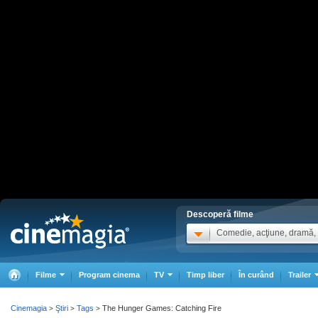
Descoperă filme
Comedie, acţiune, dramă, .
Filme
Program cinema
TV
Timp liber
În curând
Trailer
Cinemagia
Ştiri
Tags
The Hunger Games: Catching Fire
>
>
>