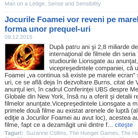
Man on a Ledge
,
Sense and Sensibility
Jocurile Foamei vor reveni pe mare
forma unor prequel-uri
09.12.2015
După patru ani şi 2,8 miliarde de 
internaţional de
filmele
din seria
studiourile Lionsgate au anunţat
vicepreşedintele companiei, că u
Foamei „va continua să existe pe marele ecran”
uri, ce se află deja în dezvoltare.Burns, citat de 
anunţul ieri, în cadrul Conferinţei UBS despre Me
Globale din New York, însă nu a oferit şi detalii re
filmelor anunţate.Vicepreşedintele Lionsgate a m
primele două
filme
au existat arenele de luptă (al
ediţie a Jocurilor Foamei au avut loc), acestea au
filme, fapt ce a dezamăgit unii dintre f...
citeşte
Taguri:
Suzanne Collins
,
The Hunger Games
,
The H