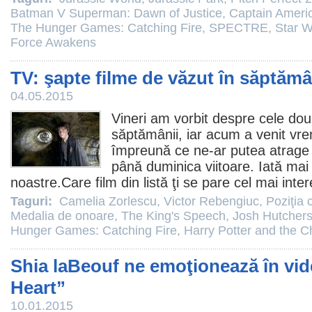
Batman V Superman: Dawn of Justice
,
Captain Americ
The Hunger Games: Catching Fire
,
SPECTRE
,
Star W
Force Awakens
TV: şapte filme de văzut în săptăm
04.05.2015
Vineri am vorbit despre
cele dou
săptămânii
, iar acum a venit v
împreună ce ne-ar putea atrage 
până duminica viitoare. Iată mai
noastre.Care
film
din listă ţi se pare cel mai inte
Taguri:
Camelia Zorlescu
,
Victor Rebengiuc
,
Poziţia c
Medalia de onoare
,
The King's Speech
,
Josh Hutcher
Hunger Games: Catching Fire
,
Harry Potter and the 
Shia laBeouf ne emoţionează în vide
Heart”
10.01.2015