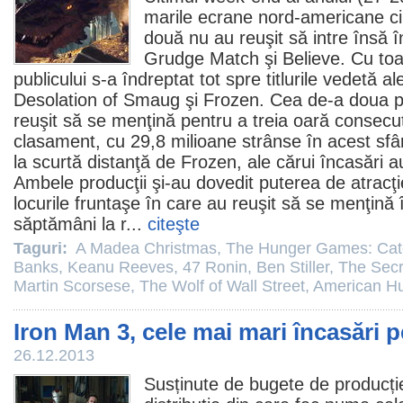
marile ecrane nord-americane cin
două nu au reuşit să intre însă în
Grudge Match
şi Believe. Cu toa
publicului s-a îndreptat tot spre titlurile vedetă ale
Desolation of Smaug
şi
Frozen
. Cea de-a doua p
reuşit să se menţină pentru a treia oară consecuti
clasament, cu 29,8 milioane strânse în acest sf
la scurtă distanţă de Frozen, ale cărui încasări a
Ambele producţii şi-au dovedit puterea de atracţi
locurile fruntaşe în care au reuşit să se menţină
săptămâni la r...
citeşte
Taguri:
A Madea Christmas
,
The Hunger Games: Catc
Banks
,
Keanu Reeves
,
47 Ronin
,
Ben Stiller
,
The Secre
Martin Scorsese
,
The Wolf of Wall Street
,
American Hu
Iron Man 3, cele mai mari încasări 
26.12.2013
Susținute de bugete de producție