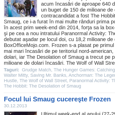
acum încasări de aproape 640 de
un buget de 150 de milioane de d
contracandidat a fost
The Hobbit
Smaug
, ce i-a furat în mai multe rânduri prima p
în acest prim week-end din 2014, forţa sa la box-
şi pe cea a nou intratului
Paranormal Activity: 
debutat aşadar pe locul doi, cu 18,2 milioane de 
BoxOfficeMojo.com.
Frozen
s-a plasat pe primul 
mai mari încasări de pe teritoriul nord-american,
dolari, iar The Desolation of Smaug a trecut pe po
milioane de dolari încasări.
The Wolf of Wall Stre
Taguri:
Grudge Match
,
The Hunger Games: Catching
Walter Mitty
,
Saving Mr. Banks
,
Anchorman: The Lege
Hustle
,
The Wolf of Wall Street
,
Paranormal Activity:
The Hobbit: The Desolation of Smaug
Focul lui Smaug cucereşte Frozen
30.12.2013
Ultimul week-end al anului (27-