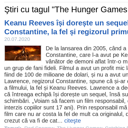
Ştiri cu tagul "The Hunger Games:
Keanu Reeves își dorește un seque
Constantine, la fel și regizorul prim
20.07.2020
De la lansarea din 2005, când a 
Constantine
, care l-a avut pe
Ke
vânător de demoni aflat într-o m
un grup de fani fideli.
Filmul
a avut un profit mic l
fiind de 100 de milioane de dolari, și nu a avut 
Lawrence
, regizorul Constantine, spune că și-ar
a filmului, la fel și Keanu Reeves. Lawrence a de
că întreaga echipă își dorește un sequel, însă s
schimbări. „Voiam să facem un
film
responsabil, 
interzis copiilor sunt 17 ani). Prin responsabil mă 
film care nu ar costa la fel de mult ca originalul
crezut că va fi de cat...
citeşte