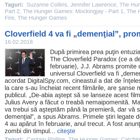
Taguri:
Suzanne Collins
,
Jennifer Lawrence
,
The Hun
Part 2
,
The Hunger Games: Mockingjay - Part 1
,
The 
Fire
,
The Hunger Games
Cloverfield 4 va fi „demenţial”, pro
16.02.2018
După primirea prea puţin entuzi
The Cloverfield Paradox
(ce a de
februarie),
J.J. Abrams
promite c
universul Cloverfield va fi „demen
acordat DigitalSpy.com, cineastul a dat de înţele
la care s-au încheiat recent filmările, are şanse
publicul. „De-abia aştept să se lanseze acest
fil
Julius Avery a făcut o treabă nemaipomenită. Mai
va trebui să aşteptăm până la premieră, dar vă s
demenţial”, a spus Abrams. Primele ştiri legate de
4 au apărut în februarie, anul trecut. A fost anun
zombi din timpul...
citeşte
Taguri:
Captain Phillips
,
The Hunger Games: Catchin