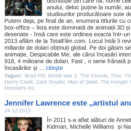
distribuție din care fac nume cel
anului, deloc puține la număr, a
studiourilor producătoare sute de
Putem deja, pe final de an, enumera titlurile cu 
box-office – lista este dominată de animații 3D și
desenate - însă care este ordinea exacta într-un 
2013 aflăm de la TotalFilm.com. Locul întâi îi rev
miliarde de dolari obținuți global. Pe doi găsim s
animație, Despicabile Me, ale cărui încasări inter
918, 4 milioane de dolari.
Fast
, o serie frânată p
încasărilor și ...
citeşte
Taguri:
Brad Pitt
,
World War Z
,
The Croods
,
Thor: Th
Henry Cavill
,
Zack Snyder
,
Man of Steel
,
The Hunger 
Monsters Inc.
Jennifer Lawrence este „artistul an
24.12.2013
În
2011
s-a aflat alături de
Annet
Kidman
,
Michelle Williams
și
Na