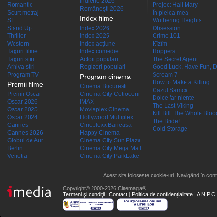
Indiene 2026
Romantic
Project Hail Mary
Româneşti 2026
Scurt metraj
În pielea mea
Index filme
SF
Wuthering Heights
Stand Up
Index 2026
Obsession
Thriller
Index 2025
Crime 101
Western
Index acţiune
Kîzîm
Taguri filme
Index comedie
Hoppers
Taguri stiri
Actori populari
The Secret Agent
Arhiva stiri
Regizori populari
Good Luck, Have Fun, D
Program TV
Scream 7
Program cinema
How to Make a Killing
Premii filme
Cinema Bucuresti
Cazul Samca
Premii Oscar
Cinema City Cotroceni
Dolce far niente
Oscar 2026
IMAX
The Last Viking
Oscar 2025
Movieplex Cinema
Kill Bill: The Whole Blood
Oscar 2024
Hollywood Multiplex
The Bride!
Cannes
Cineplexx Baneasa
Cold Storage
Cannes 2026
Happy Cinema
Globul de Aur
Cinema City Sun Plaza
Berlin
Cinema City Mega Mall
Venetia
Cinema City ParkLake
Acest site folosește cookie-uri. Navigând în conti
Copyright© 2000-2026 Cinemagia®
Termeni şi condiţii
|
Contact
|
Politica de confidențialitate
|
A.N.P.C