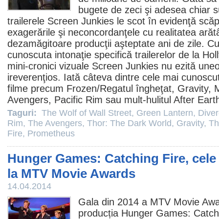
bugete de zeci şi adesea chiar s
trailerele Screen Junkies le scot în evidenţă scăp
exagerările şi neconcordanţele cu realitatea arăt
dezamăgitoare producţii aşteptate ani de zile. C
cunoscuta intonaţie specifică trailerelor de la H
mini-cronici vizuale Screen Junkies nu ezită uneo
ireverenţios. Iată câteva dintre cele mai cunoscut
filme
precum
Frozen
/Regatul îngheţat,
Gravity
,
M
Avengers
,
Pacific Rim
sau mult-hulitul
After Eart
Taguri:
The Wolf of Wall Street
,
Green Lantern
,
Diver
Rim
,
The Avengers
,
Thor: The Dark World
,
Gravity
,
Th
Fire
,
Prometheus
Hunger Games: Catching Fire, cele
la MTV Movie Awards
14.04.2014
Gala din 2014 a MTV Movie Aw
producția Hunger Games: Catchi