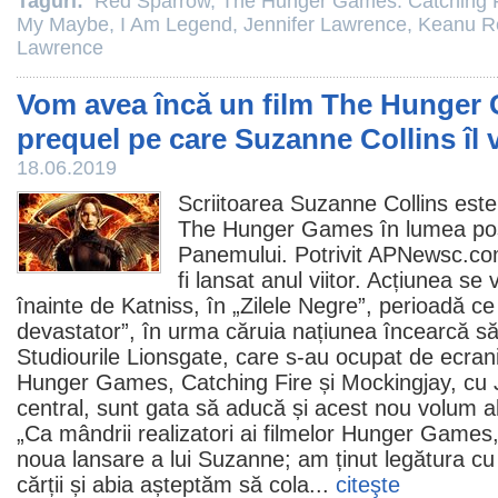
Taguri:
Red Sparrow
,
The Hunger Games: Catching F
My Maybe
,
I Am Legend
,
Jennifer Lawrence
,
Keanu R
Lawrence
Vom avea încă un film The Hunger
prequel pe care Suzanne Collins îl 
18.06.2019
Scriitoarea
Suzanne Collins
este 
The Hunger Games
în lumea pos
Panemului. Potrivit APNewsc.com
fi lansat anul viitor. Acțiunea se
înainte de Katniss, în „Zilele Negre”, perioadă c
devastator”, în urma căruia națiunea încearcă să
Studiourile Lionsgate, care s-au ocupat de ecra
Hunger Games, Catching Fire și Mockingjay, cu
central, sunt gata să aducă și acest nou volum al
„Ca mândrii realizatori ai filmelor Hunger Game
noua lansare a lui Suzanne; am ținut legătura cu e
cărții și abia așteptăm să cola...
citeşte