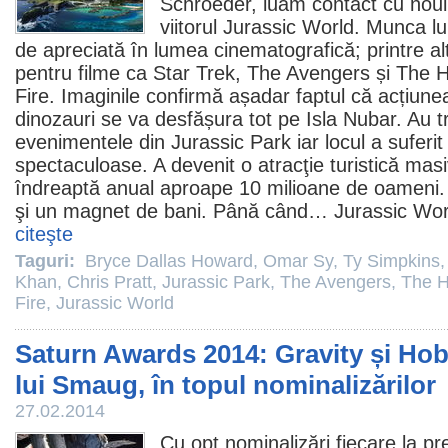
Schroeder, luăm contact cu noul 
viitorul
Jurassic World
. Munca lu
de apreciată în lumea cinematografică; printre alt
pentru
filme
ca Star Trek,
The Avengers
și
The H
Fire
. Imaginile confirmă așadar faptul că acțiunea
dinozauri se va desfășura tot pe Isla Nubar. Au tr
evenimentele din
Jurassic Park
iar locul a suferi
spectaculoase. A devenit o atracţie turistică mas
îndreaptă anual aproape 10 milioane de oameni. E
şi un magnet de bani. Până când… Jurassic World î
citeşte
Taguri:
Bryce Dallas Howard
,
Omar Sy
,
Ty Simpkins
Khan
,
Chris Pratt
,
Jurassic Park
,
The Avengers
,
The H
Fire
,
Jurassic World
Saturn Awards 2014: Gravity și Hob
lui Smaug, în topul nominalizărilor
27.02.2014
Cu opt nominalizări fiecare la
pr