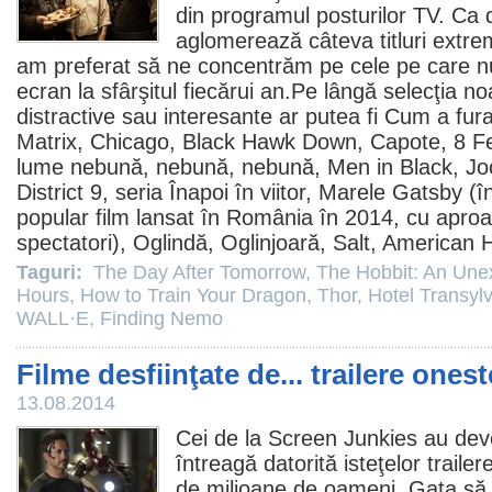
din programul posturilor TV. Ca 
aglomerează câteva titluri extrem
am preferat să ne concentrăm pe cele pe care n
ecran la sfârşitul fiecărui an.Pe lângă selecţia noa
distractive sau interesante ar putea fi
Cum a fura
Matrix
,
Chicago
,
Black Hawk Down
,
Capote
,
8 
lume nebună, nebună, nebună
,
Men in Black
,
Jo
District 9
, seria
Înapoi în viitor
,
Marele Gatsby
(în
popular
film
lansat în România în 2014, cu apro
spectatori),
Oglindă, Oglinjoară
,
Salt
,
American H
Taguri:
The Day After Tomorrow
,
The Hobbit: An Une
Hours
,
How to Train Your Dragon
,
Thor
,
Hotel Transyl
WALL·E
,
Finding Nemo
Filme desfiinţate de... trailere onest
13.08.2014
Cei de la Screen Junkies au deve
întreagă datorită isteţelor traile
de milioane de oameni. Gata să 