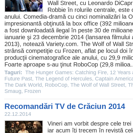
Wall Street
, cu Leonardo DiCapri
Robbie în rolurile centrale, este 
anului. Comedia-dramă cu cinci nominalizări la
O
impresionantă obţinută la box office (392 milioane
a fost downloadată ilegal în peste 30 de milioane
ianuarie şi 23 decembrie 2014 (lansarea filmului
2013), notează Variety.com. The Wolf of Wall Stre
strânsă competiţie cu
Frozen
, aflat pe locul doi 
producţii cinematografice ale anului, cu 29,9 mil
Foarte aproape s-au ţinut
RoboCop
(29,8 milioa.
Taguri:
The Hunger Games: Catching Fire
,
12 Years 
Future Past
,
The Legend of Hercules
,
Captain America
The Dark World
,
RoboCop
,
The Wolf of Wall Street
,
Th
Smaug
,
Frozen
Recomandări TV de Crăciun 2014
22.12.2014
Vineri am vorbit despre
cele tre
iar acum îţi trecem în revistă c