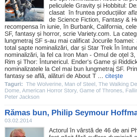
peliculele
Gravity
și Hobbitul: D
clasat în fruntea producțiilor af
de Science Fiction, Fantasy &
H
recompensa în iunie, în Burbank, California, cele
SF, fantasy și horror, scrie Variety.com. La cate
lungmetraj SF s-au mai calificat Jocurile foamei: 
total șapte nominalizări, dar și
Star Trek În întun
nominalizări, la fel ca
Iron Man - Omul de oţel 3
Rim şi Thor: Întunericul.
Ender's Game
şi
Riddic
nominalizatele la Cel mai bun lungmetraj SF. Pri
fantasy se află, alături de
About T
...
citeşte
Taguri:
The Wolverine
,
Man of Steel
,
The Walking D
Dome
,
American Horror Story
,
Game of Thrones
,
Fall
Peter Jackson
Rămas bun, Philip Seymour Hoffm
03.02.2014
Actorul în vârstă de 46 de ani
Ph