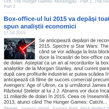
Fire
,
The Hunger Games: Mockingjay - Part 1
,
The Hu
Part 2
Box-office-ul lui 2015 va depăși toa
spun analiștii economici
17.10.2015
Se anticipează depășiri de record
2015.
Spectre
și Star Wars: The
când se vor adăuga la lista block
duce la încasări de box-office c
de dolari. Așteptat ca un an al recordurilor la bo
analiștilor de la Morgan Stanley, anul curent pa
după care profiturile industriei ar putea scădea în
anticipează că
filme
de succes comercial precu
Avengers: Age of Ultron, ca și următorul James 
Războiul Stelelor al lui J.J. Abrams vor duce încas
11 miliarde de dolari în 2015. Ceea ce înseamnă
2013, atunci când
The Hunger Games: Catchi
...
Taguri:
Jurassic World
,
Jurassic Park
,
Pitch Perfect 2