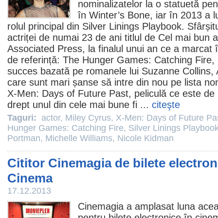
nominalizatelor la o statuetă pe
în Winter’s Bone, iar în 2013 a 
rolul principal din
Silver Linings Playbook
. Sfârșit
actriței de numai 23 de ani titlul de Cel mai bun a
Associated Press, la finalul unui an ce a marcat în 
de referință:
The Hunger Games: Catching Fire
,
succes bazată pe romanele lui Suzanne Collins,
care sunt mari șanse să intre din nou pe lista no
X-Men: Days of Future Past
, peliculă ce este d
drept unul din cele mai bune
fi
...
citeşte
Taguri:
actor
,
Miley Cyrus
,
X-Men: Days of Future Pa
Hunger Games: Catching Fire
,
Silver Linings Playboo
Portman
,
Michelle Williams
,
Nicole Kidman
Cititor Cinemagia de bilete electron
Cinema
17.12.2013
Cinemagia a amplasat luna acea
pentru bilete electronice în cin