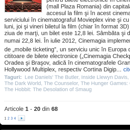
(mall Plaza Romania) din capitală,
accesul la
film
şi în acest
cinema
serviciului în cinematograful Movieplex vine şi c
luni, joi şi vineri biletul la
film
(chiar în format 3D) 
ziua de marţi, un bilet este 12,8 lei. Sâmbăta şi 
numai 22,8 lei. În iulie
2012
, Cinemagia implemen
de „mobile ticketing”, un serviciu unic în Europa 
cititoare de bilete electronice („Cinemagia Checkp
Oradea şi Braşov, adică în cinematografele Gr
Hollywood Multiplex, respectiv Cortina Digip...
ci
Taguri:
Lee Daniels' The Butler
,
Inside Llewyn Davis
The Dark World
,
The Counselor
,
The Hunger Games: C
The Hobbit: The Desolation of Smaug
Articole
1
-
20
din
68
1
2
3
4