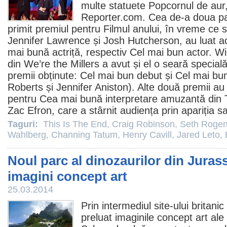
multe statuete Popcornul de aur
Reporter.com. Cea de-a doua par
primit
premiul
pentru
Filmul
anului, în vreme ce st
Jennifer Lawrence
și
Josh Hutcherson
, au luat 
mai bună actriță, respectiv Cel mai bun actor.
Wi
din We’re the Millers a avut și el o seară special
premii
obținute: Cel mai bun debut și Cel mai bu
Roberts
și
Jennifer Aniston
). Alte două
premii
au 
pentru Cea mai bună interpretare amuzantă din
Zac Efron
, care a stârnit audiența prin apariția s
Taguri:
This Is The End
,
Craig Robinson
,
Seth Roge
Wahlberg
,
Channing Tatum
,
Henry Cavill
,
Jared Leto
,
Noul parc al dinozaurilor din Juras
imagini concept art
25.03.2014
Prin intermediul site-ului britani
preluat imaginile concept art ale 