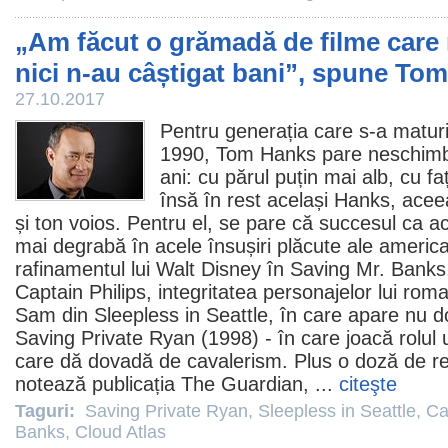
„Am făcut o grămadă de filme care 
nici n-au câștigat bani”, spune To
27.10.2017
Pentru generația care s-a maturiz
1990, Tom Hanks pare neschimba
ani: cu părul puțin mai alb, cu f
însă în rest același Hanks, acee
și ton voios. Pentru el, se pare că succesul ca ac
mai degrabă în acele însușiri plăcute ale america
rafinamentul lui Walt Disney în
Saving Mr. Banks
Captain Philips, integritatea personajelor lui rom
Sam din
Sleepless in Seattle
, în care apare nu d
Saving Private Ryan
(1998) - în care joacă rolul
care dă dovadă de cavalerism. Plus o doză de re
notează publicația The Guardian, ...
citeşte
Taguri:
Saving Private Ryan
,
Sleepless in Seattle
,
Ca
Banks
,
Cloud Atlas