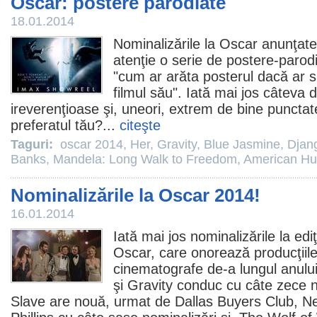
Oscar: postere parodiate
18.01.2014
Nominalizările la
Oscar
anunţate 
atenţie o serie de postere-parodii
"cum ar arăta posterul dacă ar 
filmul
său". Iată mai jos câteva d
ireverenţioase şi, uneori, extrem de bine punct
preferatul tău?...
citeşte
Taguri:
oscar 2014
,
Her
,
Gravity
,
Blue Jasmine
,
Djan
Banks
,
Mandela: Long Walk to Freedom
,
American Hu
Nominalizările la Oscar 2014!
16.01.2014
Iată mai jos nominalizările la edi
Oscar
, care onorează producţiile
cinematografe
de-a lungul anului
şi
Gravity
conduc cu câte zece n
Slave
are nouă, urmat de
Dallas Buyers Club
,
N