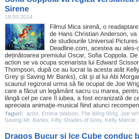
Sirene
19.03.2014
Filmul
Mica sirenă
, o readaptare 
de Hans Christian Anderson, va 
de studiourile Universal Pictures 
Deadline.com, acestea au ales-o
deținătoarea premiului
Oscar
,
Sofia Coppola
. De 
action se va ocupa scenarista lui
Edward Scisso
Thompson
, după ce au lucrat la acesta atât
Kell
Grey
şi Saving Mr Banks), cât şi al lui
Abi Morga
scaunul regizoral urma să fie ocupat de
Joe Wrig
care a făcut un legământ sacru cu marea, pentru 
lângă cel pe care îl iubea, a fost ecranizată de c
apreciata animaţie-musical fiind atunci recompen
Taguri:
actor
,
Emma Watson
,
The Bling Ring
,
Joe Wr
Saving Mr. Banks
,
Fifty Shades of Grey
,
Kelly Marcel
,
Dragoş Bucur și Ice Cube conduc bo