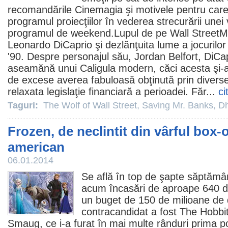
recomandările Cinemagia şi motivele pentru care
programul proiecţiilor în vederea strecurării unei 
programul de weekend.
Lupul de pe Wall Street
M
Leonardo DiCaprio şi dezlănţuita lume a jocurilor l
'90. Despre personajul său, Jordan Belfort, DiCap
aseamănă unui Caligula modern, căci acesta şi-a f
de excese averea fabuloasă obţinută prin diverse 
relaxata legislaţie financiară a perioadei. Făr...
ci
Taguri:
The Wolf of Wall Street
,
Saving Mr. Banks
,
D
Frozen, de neclintit din vârful box-o
american
06.01.2014
Se află în top de şapte săptămâ
acum încasări de aproape 640 de
un buget de 150 de milioane de d
contracandidat a fost
The Hobbit
Smaug
, ce i-a furat în mai multe rânduri prima p