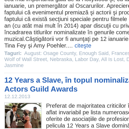
ianuarie, un premergător al Oscarurilor. Aprecie
faptului că evenimentul premiază şi actorii şi prod
faptului că există secţiuni speciale pentru
filmele
an (cu atât mai mult în 2014) apar discuţii cu pri
încadrarea titlurilor nominalizate în genurile come
muzical.Câştigătorii vor fi anunţaţi pe 12 ianuarie
Tina Fey şi Amy Poehler....
citeşte
Taguri:
August: Osage County
,
Enough Said
,
France
Wolf of Wall Street
,
Nebraska
,
Labor Day
,
All Is Lost
,
D
Jasmine
12 Years a Slave, în topul nominaliz
Actors Guild Awards
12.12.2013
Preferat de majoritatea criticilo
aflat invariabil pe lista numeroa
oferite de asociațiile de profesio
pelicula
12 Years a Slave
domină