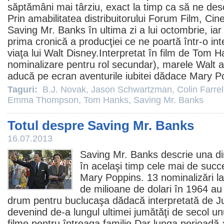
săptămâni mai târziu, exact la timp ca să ne des
Prin amabilitatea distribuitorului Forum
Film
, Cin
Saving Mr. Banks în ultima zi a lui octombrie, ia
prima cronică a producţiei ce ne poartă într-o in
viaţa lui Walt Disney.Interpretat în
film
de
Tom H
nominalizare pentru rol secundar), marele Walt ar
aducă pe ecran aventurile iubitei dădace Mary P
Taguri:
B.J. Novak
,
Jason Schwartzman
,
Colin Farrel
Emma Thompson
,
Tom Hanks
,
Saving Mr. Banks
Totul despre Saving Mr. Banks
16.07.2013
Saving Mr. Banks
descrie una di
în acelaşi timp cele mai de succe
Mary Poppins
. 13 nominalizări l
de milioane de dolari în 1964 au
drum pentru buclucaşa dădacă interpretată de
J
devenind de-a lungul ultimei jumătăţi de secol unu
filme
pentru întreaga familie.Dar lunga perioadă a 