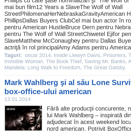
Phillips
cu câte şase nominalizări şi
The Wolf of 
mai bun
film
12 Years a SlaveThe Wolf of Wall
Street
Philomena
Her
NebraskaGravityAmerican H
PhillipsDallas Buyers ClubCel mai bun actor în rol
pentru American Hustle
Bruce Dern
pentru Nebra
pentru The Wolf of Wall StreetChiwetel Ejifor pe
Slave
Matthew McConaughey
pentru Dallas Buy
actriţă în rol principal
Amy Adams
pentru America
Taguri:
oscar 2014
,
Inside Llewyn Davis
,
Prisoners
,
Invisible Woman
,
The Book Thief
,
Saving Mr. Banks
,
A
Mandela: Long Walk to Freedom
,
The Great Gatsby
Mark Wahlberg şi al său Lone Surviv
box-office-ului american
13.01.2014
Fără alte producţii concurente, 
lui
Mark Wahlberg
– inspirată din
adjudecat în acest weekend locul 
nord american. Potrivit BoxOff