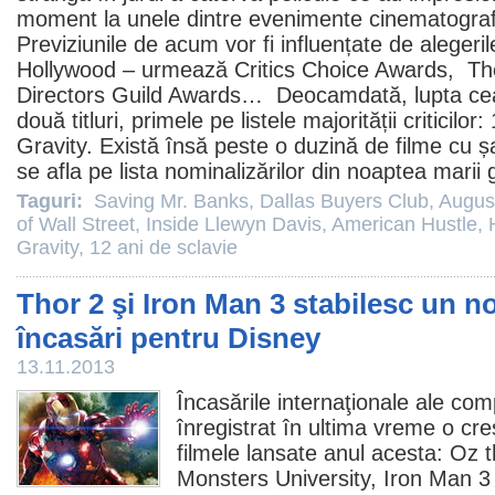
moment la unele dintre evenimente cinematografi
Previziunile de acum vor fi influențate de alegeril
Hollywood – urmează Critics Choice Awards, Th
Directors Guild Awards… Deocamdată, lupta cea
două titluri, primele pe listele majorității criticilor:
Gravity
. Există însă peste o duzină de
filme
cu șa
se afla pe lista nominalizărilor din noaptea marii 
Taguri:
Saving Mr. Banks
,
Dallas Buyers Club
,
Augus
of Wall Street
,
Inside Llewyn Davis
,
American Hustle
,
Gravity
,
12 ani de sclavie
Thor 2 şi Iron Man 3 stabilesc un n
încasări pentru Disney
13.11.2013
Încasările internaţionale ale co
înregistrat în ultima vreme o cre
filmele
lansate anul acesta: Oz t
Monsters University
,
Iron Man 3