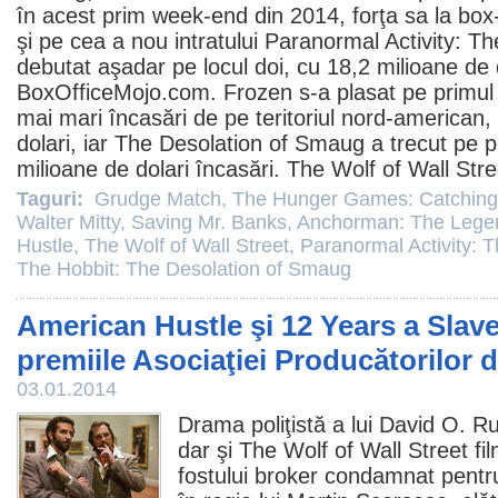
în acest prim week-end din 2014, forţa sa la box-
şi pe cea a nou intratului
Paranormal Activity: 
debutat aşadar pe locul doi, cu 18,2 milioane de 
BoxOfficeMojo.com.
Frozen
s-a plasat pe primul 
mai mari încasări de pe teritoriul nord-american,
dolari, iar The Desolation of Smaug a trecut pe po
milioane de dolari încasări.
The Wolf of Wall Stre
Taguri:
Grudge Match
,
The Hunger Games: Catching
Walter Mitty
,
Saving Mr. Banks
,
Anchorman: The Lege
Hustle
,
The Wolf of Wall Street
,
Paranormal Activity:
The Hobbit: The Desolation of Smaug
American Hustle şi 12 Years a Slave
premiile Asociaţiei Producătorilor 
03.01.2014
Drama poliţistă a lui David O. R
dar şi
The Wolf of Wall Street
fi
fostului broker condamnat pentru