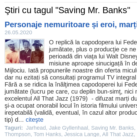
Ştiri cu tagul "Saving Mr. Banks"
Personaje nemuritoare și eroi, marț
26.05.2020
O replică la capodopera lui
Feder
jumătate, plus o producţie ce ne
perioadă din viaţa lui Walt Disne
misiune aproape sinucigață în de
Mijlociu. Iată propunerile noastre din oferta micul
dar nu ezitați să consultați
programul TV integral
Fără a se ridica la înălţimea capodoperei lui Fede
jumătate (lucru pe care, cu deplin bun-simţ, nici
excelentul
All That Jazz
(1979) - difuzat marți 
şi-a ocupat onorabil locul în istoria filmului univer
irepetabilă (validă, eventual, în cazul altor produc
tip) d...
citeşte
Taguri:
Jarhead
,
Jake Gyllenhaal
,
Saving Mr. Banks
,
Thompson
,
Tom Hanks
,
Jessica Lange
,
All That Jazz
,