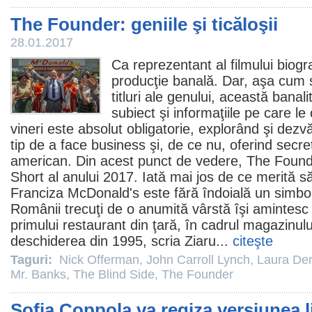
The Founder: geniile şi ticăloşii
28.01.2017
Ca reprezentant al filmului biogr
producţie banală. Dar, aşa cum 
titluri ale genului, această bana
subiect şi informaţiile pe care le
vineri este absolut obligatorie, explorând şi dez
tip de a face business şi, de ce nu, oferind secre
american. Din acest punct de vedere, The Founde
Short al anului 2017. Iată mai jos de ce merită s
Franciza McDonald's este fără îndoială un simbol 
Românii trecuţi de o anumită vârstă îşi amintesc
primului restaurant din ţară, în cadrul magazinulu
deschiderea din 1995, scria Ziaru...
citeşte
Taguri:
Nick Offerman
,
John Carroll Lynch
,
Laura De
Mr. Banks
,
The Blind Side
,
The Founder
Sofia Coppola va regiza versiunea li