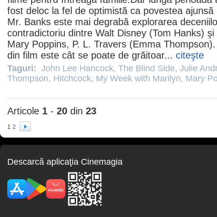
fost deloc la fel de optimistă ca povestea ajuns
Mr. Banks este mai degrabă explorarea deceniilor
contradictoriu dintre Walt Disney (
Tom Hanks
) şi
Mary Poppins, P. L. Travers (
Emma Thompson
)
din
film
este cât se poate de grăitoar...
citeşte
Taguri:
John Lee Hancock
,
The Blind Side
,
Julie And
Thompson
,
Hitchcock
,
My Week with Marilyn
,
Mary Po
Articole
1
-
20
din
23
1
2
Descarcă aplicaţia Cinemagia