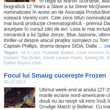
în regia lui
Martin Scorsese
, ală
biografică
12 Years a Slave
a lui
Steve McQuee
nominalizate în acest an de Asociaţia Producător
notează Variety.com. Cele zece titluri nominalizat
mai bună producţie cinematografică -
premiul
Dar
anunţate în cursul zilei de ieri. Lista le mai inclu
romantică a lui Spike Jonze,
Blue Jasmine
, ulti
thriller-ul despre atacul piraţilor somalezi cu
Tom
Captain Phillips
, drama despre SIDA,
Dalla
...
ci
Taguri:
All Is Lost
,
Fruitvale Station
,
Lone Survivor
,
A
Daniels' The Butler
,
Inside Llewyn Davis
,
Saving Mr. 
Dallas Buyers Club
Focul lui Smaug cucereşte Frozen
30.12.2013
Ultimul week-end al anului (27-
marile ecrane nord-americane cin
două nu au reuşit să intre însă în
Grudge Match
şi Believe. Cu toa