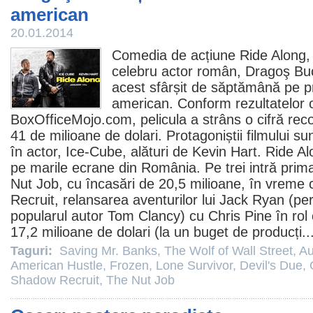
american
20.01.2014
Comedia de acțiune
Ride Along
,
celebru actor român,
Dragoş Bu
acest sfârșit de săptămână pe pri
american. Conform rezultatelor o
BoxOfficeMojo.com, pelicula a strâns o cifră reco
41 de milioane de dolari. Protagoniștii filmului s
în actor, Ice-Cube, alături de Kevin Hart. Ride Al
pe marile ecrane din România. Pe trei intră prim
Nut Job
, cu încasări de 20,5 milioane, în vreme
Recruit
, relansarea aventurilor lui Jack Ryan (pe
popularul autor Tom Clancy) cu
Chris Pine
în rol
17,2 milioane de dolari (la un buget de producți..
Taguri:
Saving Mr. Banks
,
The Wolf of Wall Street
,
Au
American Hustle
,
Frozen
,
Lone Survivor
,
Devil's Due
,
Shadow Recruit
,
The Nut Job