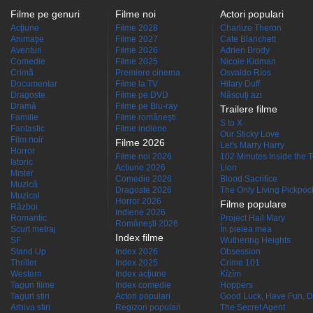
Filme pe genuri
Filme noi
Actori populari
Acţiune
Filme 2028
Charlize Theron
Animaţie
Filme 2027
Cate Blanchett
Aventuri
Filme 2026
Adrien Brody
Comedie
Filme 2025
Nicole Kidman
Crimă
Premiere cinema
Osvaldo Ríos
Documentar
Filme la TV
Hilary Duff
Dragoste
Filme pe DVD
Născuţi azi
Dramă
Filme pe Blu-ray
Trailere filme
Familie
Filme româneşti
S to X
Fantastic
Filme indiene
Our Sticky Love
Film noir
Filme 2026
Let's Marry Harry
Horror
Filme noi 2026
102 Minutes Inside the 
Istoric
Actiune 2026
Lion
Mister
Comedie 2026
Blood Sacrifice
Muzică
Dragoste 2026
The Only Living Pickpocke
Muzical
Horror 2026
Filme populare
Război
Indiene 2026
Romantic
Project Hail Mary
Româneşti 2026
Scurt metraj
În pielea mea
Index filme
SF
Wuthering Heights
Stand Up
Index 2026
Obsession
Thriller
Index 2025
Crime 101
Western
Index acţiune
Kîzîm
Taguri filme
Index comedie
Hoppers
Taguri stiri
Actori populari
Good Luck, Have Fun, D
Arhiva stiri
Regizori populari
The Secret Agent