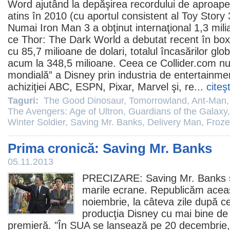
Word ajutând la depăşirea recordului de aproape 
atins în
2010
(cu aportul consistent al
Toy Story 
Numai Iron Man 3 a obţinut internaţional 1,3 mili
ce
Thor: The Dark World
a debutat recent în box
cu 85,7 milioane de dolari, totalul încasărilor gl
acum la 348,5 milioane. Ceea ce Collider.com n
mondială” a Disney prin industria de entertainment
achiziţiei ABC, ESPN, Pixar, Marvel şi, re...
citeş
Taguri:
The Good Dinosaur
,
Tomorrowland
,
Ant-Man
The Avengers: Age of Ultron
,
Guardians of the Galaxy
Winter Soldier
,
Saving Mr. Banks
,
Delivery Man
,
Froz
Prima cronică: Saving Mr. Banks
05.11.2013
PRECIZARE:
Saving Mr. Banks
marile ecrane. Republicăm aceas
noiembrie, la câteva zile după 
producţia Disney cu mai bine de 
premieră. "În SUA se lansează pe 20 decembrie, 