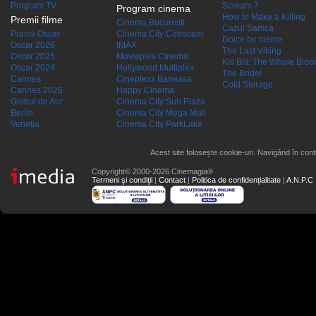
Program TV
Scream 7
Program cinema
How to Make a Killing
Premii filme
Cinema Bucuresti
Cazul Samca
Premii Oscar
Cinema City Cotroceni
Dolce far niente
Oscar 2026
IMAX
The Last Viking
Oscar 2025
Movieplex Cinema
Kill Bill: The Whole Blood
Oscar 2024
Hollywood Multiplex
The Bride!
Cannes
Cineplexx Baneasa
Cold Storage
Cannes 2026
Happy Cinema
Globul de Aur
Cinema City Sun Plaza
Berlin
Cinema City Mega Mall
Venetia
Cinema City ParkLake
Acest site folosește cookie-uri. Navigând în conti
Copyright© 2000-2026 Cinemagia®
Termeni şi condiţii
|
Contact
|
Politica de confidențialitate
|
A.N.P.C