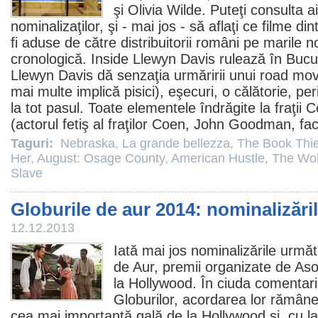
şi Olivia Wilde. Puteţi consulta a
nominalizaţilor, şi - mai jos - să aflaţi ce
filme
dint
fi aduse de către distribuitorii români pe marile 
cronologică.
Inside Llewyn Davis
rulează în Bucure
Llewyn Davis dă senzaţia urmăririi unui road movi
mai multe implică pisici), eşecuri, o călătorie, per
la tot pasul. Toate elementele îndrăgite la fraţii
(actorul fetiş al fraţilor Coen, John Goodman, fa
Taguri:
Nebraska
,
La grande bellezza
,
The Book Thie
Her
,
August: Osage County
,
American Hustle
,
The Wolf
Slave
Globurile de aur 2014: nominalizări
12.12.2013
Iată mai jos nominalizările următo
de Aur,
premii
organizate de Asoc
la Hollywood. În ciuda comentari
Globurilor, acordarea lor rămân
cea mai importantă gală de la Hollywood şi, cu lau