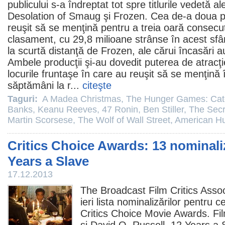
publicului s-a îndreptat tot spre titlurile vedetă ale
Desolation of Smaug
şi
Frozen
. Cea de-a doua p
reuşit să se menţină pentru a treia oară consecuti
clasament, cu 29,8 milioane strânse în acest sf
la scurtă distanţă de Frozen, ale cărui încasări a
Ambele producţii şi-au dovedit puterea de atracţi
locurile fruntaşe în care au reuşit să se menţină
săptămâni la r...
citeşte
Taguri:
A Madea Christmas
,
The Hunger Games: Catc
Banks
,
Keanu Reeves
,
47 Ronin
,
Ben Stiller
,
The Secre
Martin Scorsese
,
The Wolf of Wall Street
,
American Hu
Critics Choice Awards: 13 nominali
Years a Slave
17.12.2013
The Broadcast
Film
Critics Asso
ieri lista nominalizărilor pentru 
Critics Choice Movie Awards.
Fi