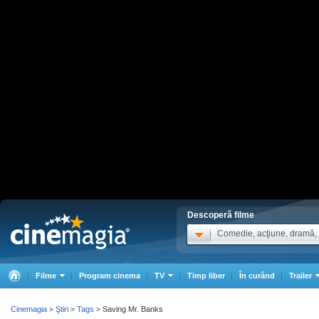
Descoperă filme
Comedie, acţiune, dramă, .
Filme
Program cinema
TV
Timp liber
În curând
Trailer
Cinemagia
Ştiri
Tags
Saving Mr. Banks
>
>
>