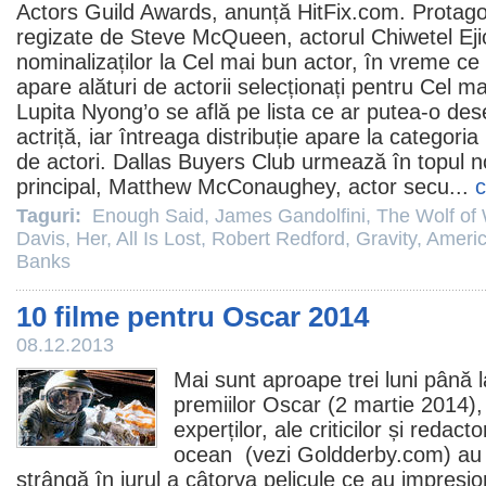
Actors Guild Awards, anunță HitFix.com. Protagon
regizate de
Steve McQueen
, actorul
Chiwetel Eji
nominalizaților la Cel mai bun actor, în vreme ce
apare alături de actorii selecționați pentru Cel m
Lupita Nyong’o se află pe lista ce ar putea-o 
actriță, iar întreaga distribuție apare la categor
de actori.
Dallas Buyers Club
urmează în topul no
principal,
Matthew McConaughey
, actor secu...
c
Taguri:
Enough Said
,
James Gandolfini
,
The Wolf of 
Davis
,
Her
,
All Is Lost
,
Robert Redford
,
Gravity
,
Americ
Banks
10 filme pentru Oscar 2014
08.12.2013
Mai sunt aproape trei luni până 
premiilor
Oscar
(2 martie 2014), 
experților, ale criticilor și redact
ocean (vezi Goldderby.com) au 
strângă în jurul a câtorva pelicule ce au impresi