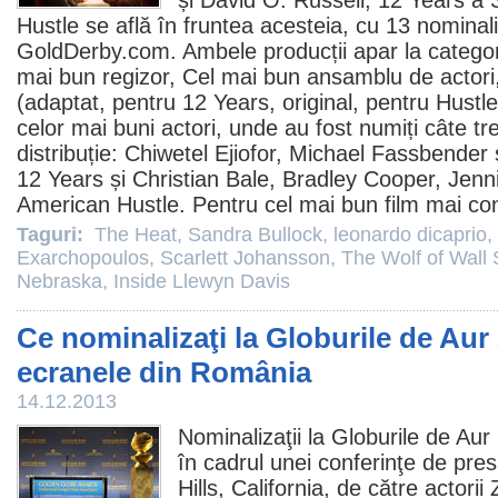
și
David O. Russell
,
12 Years a 
Hustle
se află în fruntea acesteia, cu 13 nominali
GoldDerby.com. Ambele producții apar la categor
mai bun regizor, Cel mai bun ansamblu de actori
(adaptat, pentru 12 Years, original, pentru Hustle)
celor mai buni actori, unde au fost numiți câte tre
distribuție:
Chiwetel Ejiofor
,
Michael Fassbender
12 Years și
Christian Bale
,
Bradley Cooper
,
Jenn
American Hustle. Pentru cel mai bun
film
mai con
Taguri:
The Heat
,
Sandra Bullock
,
leonardo dicaprio
,
Exarchopoulos
,
Scarlett Johansson
,
The Wolf of Wall 
Nebraska
,
Inside Llewyn Davis
Ce nominalizaţi la Globurile de Aur
ecranele din România
14.12.2013
Nominalizaţii la Globurile de Aur 
în cadrul unei conferinţe de pres
Hills, California, de către actori