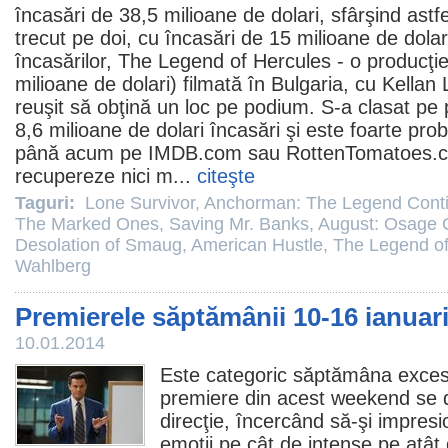
încasări de 38,5 milioane de dolari, sfârşind astf
trecut pe doi, cu încasări de 15 milioane de dolar
încasărilor,
The Legend of Hercules
- o producţi
milioane de dolari) filmată în Bulgaria, cu Kellan 
reuşit să obţină un loc pe podium. S-a clasat pe 
8,6 milioane de dolari încasări şi este foarte prob
până acum pe IMDB.com sau RottenTomatoes.com 
recupereze nici m...
citeşte
Taguri:
Lone Survivor
,
Anchorman: The Legend Cont
The Marked Ones
,
Saving Mr. Banks
,
August: Osage 
Desolation of Smaug
,
American Hustle
,
The Legend of
Wahlberg
Premierele săptămânii 10-16 ianuar
10.01.2014
Este categoric săptămâna excesel
premiere din acest weekend se d
direcţie, încercând să-şi impresi
emoţii pe cât de intense pe atât d