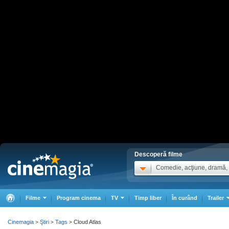
Descoperă filme
Comedie, acţiune, dramă, .
Filme
Program cinema
TV
Timp liber
În curând
Trailer
Cinemagia
Ştiri
Tags
Cloud Atlas
>
>
>