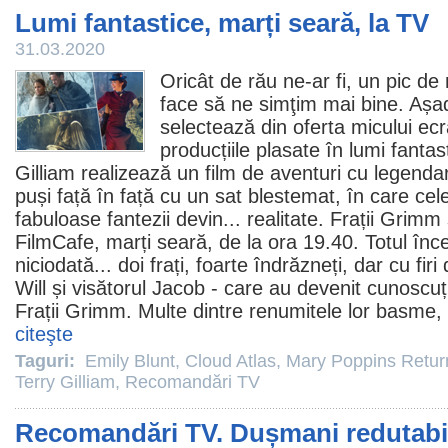
Lumi fantastice, marți seară, la TV
31.03.2020
Oricât de rău ne-ar fi, un pic de 
face să ne simţim mai bine. Așa
selectează din oferta micului ecr
producțiile plasate în lumi fantas
Gilliam
realizează un
film
de aventuri cu legendari
puși față în față cu un sat blestemat, în care cel
fabuloase fantezii devin... realitate.
Frații Grimm
FilmCafe, marți seară, de la ora 19.40. Totul înc
niciodată... doi frați, foarte îndrăzneți, dar cu fir
Will și visătorul Jacob - care au devenit cunoscu
Frații Grimm. Multe dintre renumitele lor basme, 
citeşte
Taguri:
Emily Blunt
,
Cloud Atlas
,
Mary Poppins Retur
Terry Gilliam
,
Recomandări TV
Recomandări TV. Dușmani redutabili