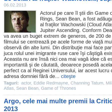
06.02.2013
Actorul pe care îl ştii din
Game o
Rings,
Sean Bean
, a fost adăuga
al fraţilor Wachowski (
Cloud Atla
Jupiter Ascending. Conform Dea
va avea un buget extrem de generos, de 200 de m
filmului se centrează pe acele forme de viaţă mu
observă din alte lumi. Din distribuţie mai face par
juca rolul unei imigrante ruse care îşi câştigă ex
Aceasta nu are însă nici cea mai vagă idee că 
importantă şi de căutată, deoarece posedă acelaş
perfect ca al Reginei Universului, iar acest lucru
adresa domniei fără de...
citeşte
Taguri:
actor
,
Eddie Redmayne
,
Channing Tatum
,
Mil
Atlas
,
Sean Bean
,
Game of Thrones
Argo, cele mai multe premii la Crit
2013