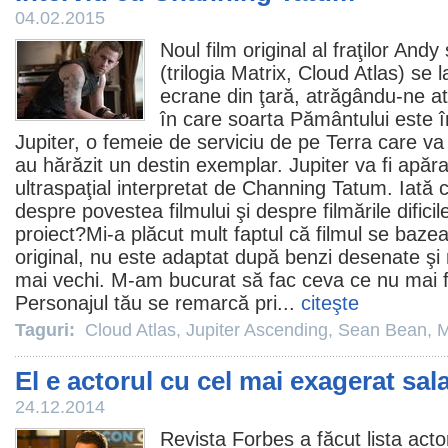
04.02.2015
Noul
film
original al fraţilor And
(trilogia Matrix,
Cloud Atlas
) se 
ecrane din ţară, atrăgându-ne a
în care soarta Pământului este î
Jupiter, o femeie de serviciu de pe Terra care va 
au hărăzit un destin exemplar. Jupiter va fi apăr
ultraspaţial interpretat de
Channing Tatum
. Iată 
despre povestea filmului şi despre filmările difici
proiect?Mi-a plăcut mult faptul că
filmul
se bazea
original, nu este adaptat după benzi desenate ş
mai vechi. M-am bucurat să fac ceva ce nu mai 
Personajul tău se remarcă pri...
citeşte
Taguri:
Cloud Atlas
,
Jupiter Ascending
,
Sean Bean
,
M
El e actorul cu cel mai exagerat sal
24.12.2014
Revista Forbes a făcut lista acto