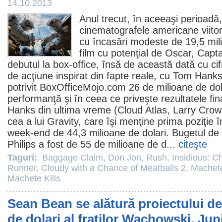
14.10.2013
Anul trecut, în aceeaşi perioadă,
cinematografele americane viito
cu încasări modeste de 19,5 mili
film
cu potenţial de Oscar, Captai
debutul la box-office, însă de această dată cu c
de acţiune inspirat din fapte reale, cu
Tom Hank
potrivit BoxOfficeMojo.com 26 de milioane de dol
performanţă şi în ceea ce priveşte rezultatele fina
Hanks din ultima vreme (
Cloud Atlas
, Larry Crow
cea a lui
Gravity
, care îşi menţine prima poziţie 
week-end de 44,3 milioane de dolari. Bugetul de 
Philips a fost de 55 de milioane de d...
citeşte
Taguri:
Baggage Claim
,
Don Jon
,
Rush
,
Insidious: C
Runner
,
Cloudy with a Chance of Meatballs 2
,
Machet
Machete Kills
Sean Bean se alătură proiectului de
de dolari al fraţilor Wachowski, Ju