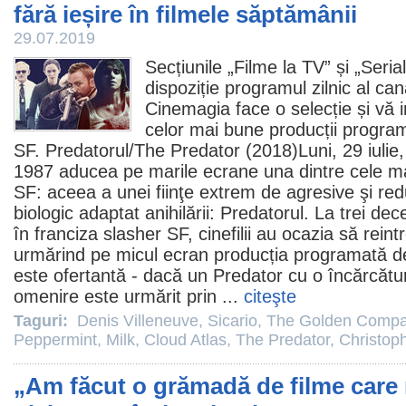
fără ieșire în filmele săptămânii
29.07.2019
Secțiunile „
Filme la TV
” și „
Seria
dispoziție
programul zilnic al can
Cinemagia face o selecție și vă
celor mai bune producții progr
SF. Predatorul/
The Predator
(2018)Luni, 29 iulie
1987 aducea pe marile ecrane una dintre cele ma
SF: aceea a unei fiinţe extrem de agresive şi redu
biologic adaptat anihilării: Predatorul. La trei dece
în franciza slasher SF, cinefilii au ocazia să reint
urmărind pe micul ecran producția programată d
este ofertantă - dacă un Predator cu o încărcătu
omenire este urmărit prin ...
citeşte
Taguri:
Denis Villeneuve
,
Sicario
,
The Golden Comp
Peppermint
,
Milk
,
Cloud Atlas
,
The Predator
,
Christop
„Am făcut o grămadă de filme care 