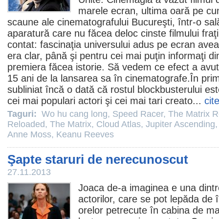
marele ecran, ultima oară pe cu
scaune ale cinematografului Bucureşti, într-o sal
aparatură care nu făcea deloc cinste filmului fra
contat: fascinaţia universului adus pe ecran avea
era clar, până şi pentru cei mai puţin informaţi di
premiera făcea istorie. Să vedem ce efect a avut 
15 ani de la lansarea sa în
cinematografe
.În pri
subliniat încă o dată că rostul blockbusterului e
cei mai populari actori şi cei mai tari creato...
cit
Taguri:
Wo hu cang long
,
Speed Racer
,
The Matrix R
Reloaded
,
The Matrix
,
Cloud Atlas
,
Jupiter Ascending
Anne Moss
,
Keanu Reeves
Şapte staruri de nerecunoscut
27.11.2013
Joaca de-a imaginea e una dintre 
actorilor, care se pot lepăda de î
orelor petrecute în cabina de mac