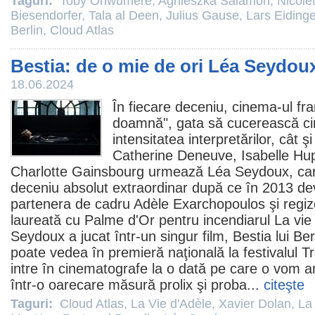
Taguri:
Toby Onwumere
,
Agnieszka Salamon
,
Nicolet
Biesendorfer
,
Tala al Deen
,
Julius Gause
,
Lars Eidinge
Berlin
,
Cloud Atlas
Bestia: de o mie de ori Léa Seydou
18.06.2024
În fiecare deceniu,
cinema
-ul fr
doamnă", gata să cucerească cine
intensitatea interpretărilor, cât ş
Catherine Deneuve, Isabelle Hupp
Charlotte Gainsbourg urmează
Léa Seydoux
, ca
deceniu absolut extraordinar după ce în 2013 de
partenera de cadru Adèle Exarchopoulos şi regizo
laureată cu Palme d'Or pentru incendiarul
La vie
Seydoux a jucat într-un singur
film
, Bestia lui
Ber
poate vedea în premieră naţională la festivalul T
intre în
cinematografe
la o dată pe care o vom an
într-o oarecare măsură prolix şi proba...
citeşte
Taguri:
Cloud Atlas
,
La Vie d'Adèle
,
Xavier Dolan
,
La