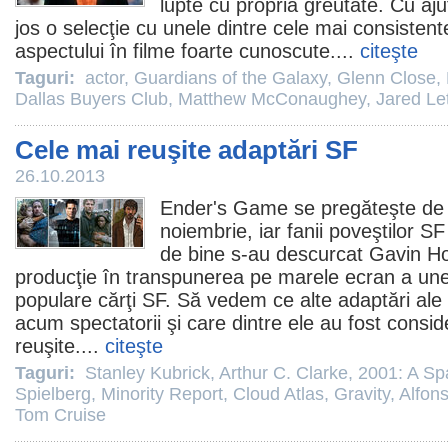
lupte cu propria greutate. Cu aju
jos o selecţie cu unele dintre cele mai consistent
aspectului în
filme
foarte cunoscute....
citeşte
Taguri:
actor
,
Guardians of the Galaxy
,
Glenn Close
,
Dallas Buyers Club
,
Matthew McConaughey
,
Jared Le
Cele mai reuşite adaptări SF
26.10.2013
Ender's Game
se pregăteşte de
noiembrie, iar fanii poveştilor S
de bine s-au descurcat
Gavin H
producţie în transpunerea pe marele ecran a une
populare cărţi SF. Să vedem ce alte adaptări ale
acum spectatorii şi care dintre ele au fost consid
reuşite....
citeşte
Taguri:
Stanley Kubrick
,
Arthur C. Clarke
,
2001: A S
Spielberg
,
Minority Report
,
Cloud Atlas
,
Gravity
,
Alfon
Tom Cruise