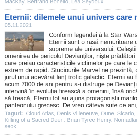
MacKay
,
Bertrand Bonello
,
Léa Seydoux
Eternii: dilemele unui univers care
05.11.2021
Conform legendei à la Star Wars 
Eternii
sunt o rasă nemuritoare cr
supreme ale universului, Celești
omenirea de pericolul Devianților, niște prădători e
care preiau caracteristicile victimelor pe care l
extrem de rapid. Studiourile Marvel ne prezintă, 
jurul unui adevărat lanț trofic galactic. Eternii au
acum 7000 de ani pentru a-i distruge pe Devianți,
intervină în evoluția firească a omenirii, însă oricât
să treacă, Eternii tot au ajuns protagoniștii maril
panteonului grecesc. De vreo câteva sute de ani,
Taguri:
Cloud Atlas
,
Denis Villeneuve
,
Dune
,
Sicario
,
Killing of a Sacred Deer
,
Brian Tyree Henry
,
Nomadla
seok