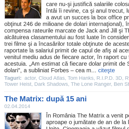
care nu-şi justifică salariile colos
întâi îi revine, ca şi anul trecut, l
a avut un succes la box office p
obţinut 246 de milioane de dolari internaţional), 
compensa rateurile marcate de
Jack and Jill
şi T
alcătuirea clasamentului au fost luate în conside
trei
filme
şi a încasărilor totale obţinute de acest
raportate la salariul primit de capul de afiş al ac
venitul mediu adus de fiecare actor, în raport cu f
acestuia. „Am estimat că fiecare dolar primit de
dolari”, a subliniat Forbes – cea m...
citeşte
Taguri:
actor
,
Cloud Atlas
,
Tom Hanks
,
R.I.P.D. 3D
,
R
Tower Heist
,
Dark Shadows
,
The Lone Ranger
,
Ben Sti
The Matrix: după 15 ani
02.04.2014
În România
The Matrix
a venit p
aproape o jumătate de an de la 
Unite. Cinemagia a văzut
filmul
d