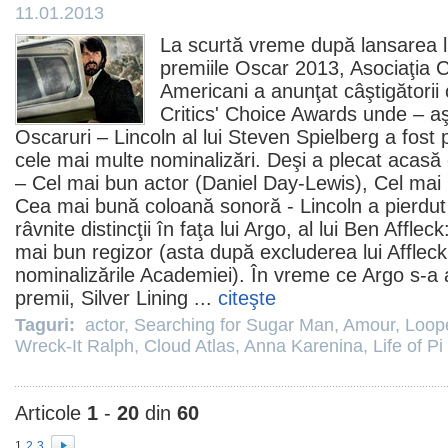
11.01.2013
La scurtă vreme după lansarea lis
premiile
Oscar
2013, Asociaţia Cr
Americani a anunţat câştigătorii 
Critics' Choice Awards unde – a
Oscaruri –
Lincoln
al lui
Steven Spielberg
a fost p
cele mai multe nominalizări. Deşi a plecat acasă 
– Cel mai bun actor (
Daniel Day-Lewis
), Cel mai
Cea mai bună coloană sonoră - Lincoln a pierdut
râvnite distincţii în faţa lui
Argo
, al lui
Ben Affleck
mai bun regizor (asta după excluderea lui Affleck 
nominalizările Academiei). În vreme ce Argo s-a
premii
,
Silver Lining
...
citeşte
Taguri:
actor
,
Searching for Sugar Man
,
Amour
,
Loop
Wreck-It Ralph
,
Cloud Atlas
,
Anna Karenina
,
Life of Pi
Articole
1
-
20
din
60
1
2
3