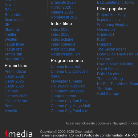
Muzică
Dragoste 2026
Bad Lieutenant: Tokyo
Muzical
Horror 2026
Filme populare
Război
Indiene 2026
Romantic
Project Hail Mary
Româneşti 2026
Scurt metraj
În pielea mea
Index filme
SF
Wuthering Heights
Stand Up
Index 2026
Obsession
Thriller
Index 2025
Crime 101
Western
Index acţiune
Kîzîm
Taguri filme
Index comedie
Hoppers
Taguri stiri
Actori populari
The Secret Agent
Arhiva stiri
Regizori populari
Good Luck, Have Fun, D
Program TV
Scream 7
Program cinema
How to Make a Killing
Premii filme
Cinema Bucuresti
Cazul Samca
Premii Oscar
Cinema City Cotroceni
Dolce far niente
Oscar 2026
IMAX
The Last Viking
Oscar 2025
Movieplex Cinema
Kill Bill: The Whole Blood
Oscar 2024
Hollywood Multiplex
The Bride!
Cannes
Cineplexx Baneasa
Cold Storage
Cannes 2026
Happy Cinema
Globul de Aur
Cinema City Sun Plaza
Berlin
Cinema City Mega Mall
Venetia
Cinema City ParkLake
Acest site folosește cookie-uri. Navigând în conti
Copyright© 2000-2026 Cinemagia®
Termeni şi condiţii
|
Contact
|
Politica de confidențialitate
|
A.N.P.C