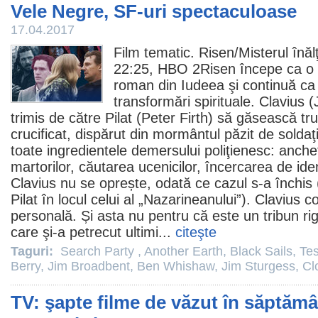
Vele Negre, SF-uri spectaculoase
17.04.2017
Film
tematic. Risen/
Misterul înălţ
22:25, HBO 2Risen începe ca o 
roman din Iudeea şi continuă ca
transformări spirituale. Clavius (
trimis de către Pilat (
Peter Firth
) să găsească tru
crucificat, dispărut din mormântul păzit de solda
toate ingredientele demersului poliţienesc: anch
martorilor, căutarea ucenicilor, încercarea de iden
Clavius nu se oprește, odată ce cazul s-a închis (
Pilat în locul celui al „Nazarineanului”). Clavius c
personală. Și asta nu pentru că este un tribun rig
care şi-a petrecut ultimi...
citeşte
Taguri:
Search Party
,
Another Earth
,
Black Sails
,
Tes
Berry
,
Jim Broadbent
,
Ben Whishaw
,
Jim Sturgess
,
Cl
TV: şapte filme de văzut în săptăm