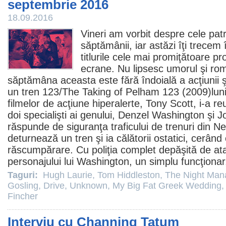
septembrie 2016
18.09.2016
Vineri am vorbit despre
cele pat
săptămânii
, iar astăzi îţi trecem
titlurile cele mai promiţătoare p
ecrane. Nu lipsesc umorul şi ro
săptămâna aceasta este fără îndoială a acţiunii şi
un tren 123/
The Taking of Pelham 123
(
2009
)lun
filmelor de acţiune hiperalerte, Tony Scott, i-a re
doi specialişti ai genului,
Denzel Washington
şi
J
răspunde de siguranţa traficului de trenuri din Ne
deturnează un tren şi ia călătorii ostatici, cerân
răscumpărare. Cu poliţia complet depăşită de ata
personajului lui Washington, un simplu funcţionar
Taguri:
Hugh Laurie
,
Tom Hiddleston
,
The Night Man
Gosling
,
Drive
,
Unknown
,
My Big Fat Greek Wedding
Fincher
Interviu cu Channing Tatum