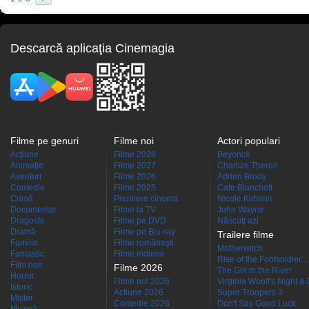
Descarcă aplicaţia Cinemagia
Filme pe genuri
Filme noi
Actori populari
Acţiune
Filme 2028
Beyoncé
Animaţie
Filme 2027
Charlize Theron
Aventuri
Filme 2026
Adrien Brody
Comedie
Filme 2025
Cate Blanchett
Crimă
Premiere cinema
Nicole Kidman
Documentar
Filme la TV
John Wayne
Dragoste
Filme pe DVD
Născuţi azi
Dramă
Filme pe Blu-ray
Trailere filme
Familie
Filme româneşti
Motherwitch
Fantastic
Filme indiene
Rise of the Footsoldier:..
Film noir
Filme 2026
The Girl in the River
Horror
Filme noi 2026
Virginia Woolf's Night &
Istoric
Actiune 2026
Super Troopers 3
Mister
Comedie 2026
Don't Say Good Luck