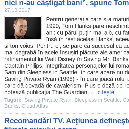
nici n-au câștigat bani”, spune To
27.10.2017
Pentru generația care s-a maturiz
1990, Tom Hanks pare neschimba
ani: cu părul puțin mai alb, cu f
însă în rest același Hanks, acee
și ton voios. Pentru el, se pare că succesul ca ac
mai degrabă în acele însușiri plăcute ale america
rafinamentul lui Walt Disney în
Saving Mr. Banks
Captain Philips, integritatea personajelor lui rom
Sam din
Sleepless in Seattle
, în care apare nu d
Saving Private Ryan
(1998) - în care joacă rolul
care dă dovadă de cavalerism. Plus o doză de re
notează publicația The Guardian, ...
citeşte
Taguri:
Saving Private Ryan
,
Sleepless in Seattle
,
Ca
Banks
,
Cloud Atlas
Recomandări TV. Acţiunea defineşt