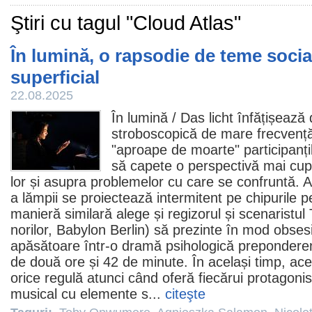
Ştiri cu tagul "Cloud Atlas"
În lumină, o rapsodie de teme soci
superficial
22.08.2025
În lumină
/ Das licht înfățișează 
stroboscopică de mare frecvență
"aproape de moarte" participanțil
să capete o perspectivă mai cupr
lor și asupra problemelor cu care se confruntă. 
a lămpii se proiectează intermitent pe chipurile pe
manieră similară alege și regizorul și scenaristu
norilor
,
Babylon Berlin
) să prezinte în mod obses
apăsătoare într-o dramă psihologică preponderent
de două ore și 42 de minute. În același timp, ace
orice regulă atunci când oferă fiecărui protagon
musical cu elemente s...
citeşte