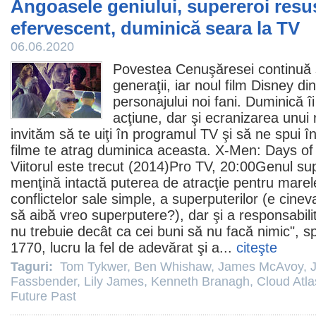
Angoasele geniului, supereroi resus
efervescent, duminică seara la TV
06.06.2020
Povestea Cenuşăresei continuă 
generaţii, iar noul
film
Disney din
personajului noi fani. Duminică 
acţiune, dar şi ecranizarea unui
invităm să te uiţi în programul TV şi să ne spui î
filme
te atrag duminica aceasta. X-Men: Days of
Viitorul este trecut
(2014)Pro TV, 20:00Genul sup
menţină intactă puterea de atracţie pentru marele
conflictelor sale simple, a superputerilor (e cinev
să aibă vreo superputere?), dar şi a responsabilit
nu trebuie decât ca cei buni să nu facă nimic",
1770, lucru la fel de adevărat şi a...
citeşte
Taguri:
Tom Tykwer
,
Ben Whishaw
,
James McAvoy
,
Fassbender
,
Lily James
,
Kenneth Branagh
,
Cloud Atla
Future Past