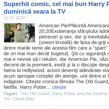
Superhit comic, cel mai bun Harry P
duminică seara la TV
11.07.2020
American Pie/
Plăcintă American
20:20Exuberanţa sfârşitului adol
petreceri şi sex, dar şi inevitabil
(uneori brutală) de lipsa de griji 
dintre marile teme ale acestui
film
care a "spart"
de ori mai mari decât bugetul). Ştii cu siguranţă 
mai e nevoie să-l reluăm, dar American Pie, văzu
decenii de la premieră, invită şi la o discuţie des
faima la Hollywood: actorii deveniţi adevărate sta
acum aproape complet din atenţie, unii dintre ei 
indigeste. Citeşte
cronica
filmului
The Old Guard
Netflix. Harry Potter...
citeşte
Taguri:
The Old Guard
,
Harry Potter and the Deathly 
Pie
,
Cloud Atlas