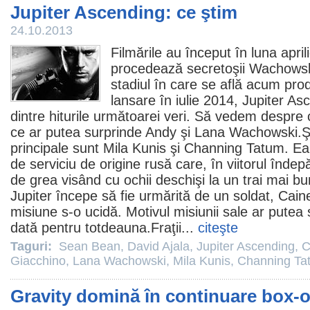
Jupiter Ascending: ce ştim
24.10.2013
Filmările au început în luna apri
procedează secretoşii Wachowski
stadiul în care se află acum pro
lansare în iulie 2014,
Jupiter As
dintre hiturile următoarei veri. Să vedem despre 
ce ar putea surprinde Andy şi
Lana Wachowski
.Ş
principale sunt
Mila Kunis
şi
Channing Tatum
. Ea
de serviciu de origine rusă care, în viitorul înde
de grea visând cu ochii deschişi la un trai mai b
Jupiter începe să fie urmărită de un soldat, Caine
misiune s-o ucidă. Motivul misiunii sale ar putea
dată pentru totdeauna.Fraţii...
citeşte
Taguri:
Sean Bean
,
David Ajala
,
Jupiter Ascending
,
C
Giacchino
,
Lana Wachowski
,
Mila Kunis
,
Channing Ta
Gravity domină în continuare box-of