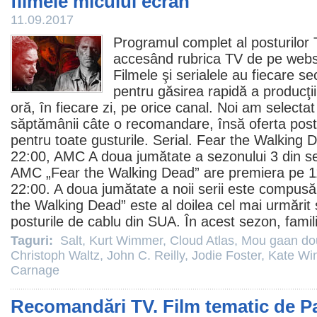
filmele micului ecran
11.09.2017
Programul complet al posturilor 
accesând rubrica TV de pe websi
Filmele
şi
serialele
au fiecare sec
pentru găsirea rapidă a producţii
oră, în fiecare zi, pe orice canal. Noi am selectat
săptămânii câte o recomandare, însă oferta postu
pentru toate gusturile. Serial.
Fear the Walking 
22:00, AMC A doua jumătate a sezonului 3 din s
AMC „Fear the Walking Dead” are premiera pe 11
22:00. A doua jumătate a noii serii este compusă
the Walking Dead” este al doilea cel mai urmărit 
posturile de cablu din SUA. În acest sezon, famili
Taguri:
Salt
,
Kurt Wimmer
,
Cloud Atlas
,
Mou gaan dou
Christoph Waltz
,
John C. Reilly
,
Jodie Foster
,
Kate Win
Carnage
Recomandări TV. Film tematic de P