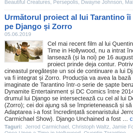
Beautiful Creatures
,
Persepolis
,
Dwayne Johnson
,
Ma
Următorul proiect al lui Tarantino 
pe Django și Zorro
05.06.2019
Cel mai recent
film
al lui
Quentin
Time in Hollywood
, nu a intrat î
lansează (și la noi) pe 16 augus
proiect prinde deja contur. Potr
cineastul pregătește un soi de continuare a lui
D
va fi integrat și Zorro. Producția va avea la bază 
imaginate de Tarantino într-o serie de șapte ben
Dynamite Entertainment și DC Comics între 2014
drumul lui Django se intersectează cu cel al lui 
(Zorro); cei doi ajung să se împrietenească și s
Adaptarea i-a fost încredințată scenaristului
Jerr
Carmichael Show). Django Unchained a fost ...
c
Taguri:
Jerrod Carmichael
,
Christoph Waltz
,
Jamie F