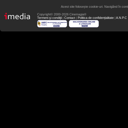
Acest site folosește cookie-uri. Navigând în conti
Copyright© 2000-2026 Cinemagia®
Termeni şi condiţii
|
Contact
|
Politica de confidențialitate
|
A.N.P.C