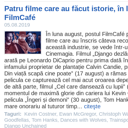
Patru filme care au făcut istorie, în
FilmCafé
05.08.2019
În luna august, postul FilmCafé
filme
care au înscris câteva record
această industrie, se vede într-
Cinemagia.
Filmul
„
Django dezlăn
arată pe
Leonardo DiCaprio
pentru prima dată înt
infamului proprietar de plantație Calvin Candie, p
Din viață scapă cine poate
” (17 august) a rămas î
pelicula ce capturează cel mai acut oroarea depe
de altă parte,
filmul
„
Cel care dansează cu lupii
” 
momentul de maximă glorie din cariera lui
Kevin
pelicula „Îngeri și demoni” (30 august),
Tom Han
mare onorariu al tuturor timp...
citeşte
Taguri:
Kevin Costner
,
Ewan McGregor
,
Christoph Wa
Goodfellas
,
Tom Hanks
,
Dances with Wolves
,
Trainspo
Django Unchained