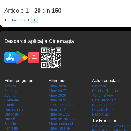
Articole
1
-
20
din
150
1
2
3
4
5
6
7
8
Descarcă aplicaţia Cinemagia
Filme pe genuri
Filme noi
Actori populari
Acţiune
Filme 2028
Beyoncé
Animaţie
Filme 2027
Charlize Theron
Aventuri
Filme 2026
Adrien Brody
Comedie
Filme 2025
Cate Blanchett
Crimă
Premiere cinema
Nicole Kidman
Documentar
Filme la TV
Osvaldo Ríos
Dragoste
Filme pe DVD
Născuţi azi
Dramă
Filme pe Blu-ray
Trailere filme
Familie
Filme româneşti
Star Wars: Visions Presen
Fantastic
Filme indiene
Big Chicken: A Fast Food