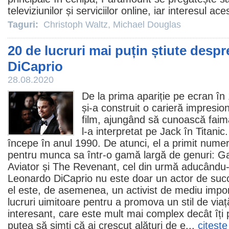
televiziunilor și serviciilor online, iar interesul ac
Taguri:
Christoph Waltz
,
Michael Douglas
20 de lucruri mai puțin știute desp
DiCaprio
28.08.2020
De la prima apariție pe ecran în
și-a construit o carieră impresion
film
, ajungând să cunoască faima
l-a interpretat pe Jack în
Titanic
începe în anul 1990. De atunci, el a primit numer
pentru munca sa într-o gamă largă de genuri:
Ga
Aviator
și
The Revenant
, cel din urmă aducându
Leonardo DiCaprio nu este doar un actor de suc
el este, de asemenea, un activist de mediu impor
lucruri uimitoare pentru a promova un stil de via
interesant, care este mult mai complex decât îți 
putea să simți că ai crescut alături de e...
citeşte