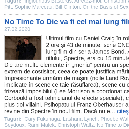
Taguri:
Inglourious Basterds
,
Arrêtez-moi
,
Christoph 
Pitt
,
Sophie Marceau
,
Bill Clinton
,
On the Basis of Sex
No Time To Die va fi cel mai lung fi
27.02.2020
Ultimul
film
cu
Daniel Craig
în ro
2 ore și 43 de minute, scrie CNE
lung
film
din seria James Bond. An
titlului,
Spectre
, era cu 15 minut
Die
are multe elemente în „meniu” pentru un spec
extrem de costisitor, ceea ce poate justifica măr
Impresionante urmăriri de maşini (noile Land Ro
implicate în scene ce taie răsuflarea), scene cu c
frizează imposibilul (Lee Morrison a coordonat ca
Corbould a fost tehnicianul de efecte speciale), c
plus doi villaini. Psihopatului Franz Oberhauser al
revine din Spectre în noul
film
. Dacă nu e...
citeş
Taguri:
Cary Fukunaga
,
Lashana Lynch
,
Phoebe Wall
Seydoux
,
Rami Malek
,
Christoph Waltz
,
No Time to Di