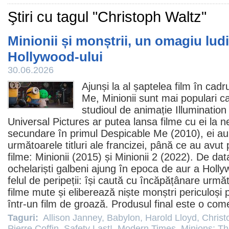
Ştiri cu tagul "Christoph Waltz"
Minionii și monștrii, un omagiu lud
Hollywood-ului
30.06.2026
Ajunși la al șaptelea
film
în cadru
Me
,
Minionii
sunt mai populari ca
studioul de animație Illumination
Universal Pictures ar putea lansa
filme
cu ei la ne
secundare în primul Despicable Me (
2010
), ei a
următoarele titluri ale francizei, până ce au avut p
filme: Minionii (2015) și
Minionii 2
(2022). De data
ochelariști galbeni ajung în epoca de aur a Hollywo
felul de peripeții: își caută cu încăpățânare următ
filme
mute și eliberează niște monștri periculoși p
într-un
film
de groază. Produsul final este o
come
Taguri:
Allison Janney
,
Babylon
,
Harold Lloyd
,
Christ
Pierre Coffin
,
Safety Last!
,
Modern Times
,
Minions: Th