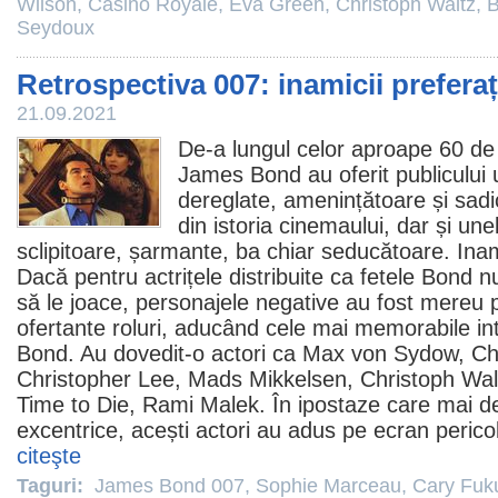
Wilson
,
Casino Royale
,
Eva Green
,
Christoph Waltz
,
B
Seydoux
Retrospectiva 007: inamicii preferaț
21.09.2021
De-a lungul celor aproape 60 de
James Bond au oferit publicului 
dereglate, amenințătoare și sad
din istoria cinemaului, dar și une
sclipitoare, șarmante, ba chiar seducătoare. Inami
Dacă pentru actrițele distribuite ca fetele Bond 
să le joace, personajele negative au fost mereu p
ofertante roluri, aducând cele mai memorabile int
Bond. Au dovedit-o actori ca
Max von Sydow
,
Ch
Christopher Lee
,
Mads Mikkelsen
,
Christoph Wal
Time to Die
,
Rami Malek
. În ipostaze care mai d
excentrice, acești actori au adus pe ecran pericol
citeşte
Taguri:
James Bond 007
,
Sophie Marceau
,
Cary Fuk