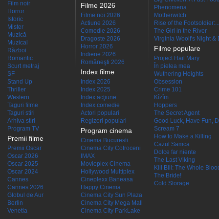
Film noir
Filme 2026
Phenomena
Horror
Filme noi 2026
Motherwitch
Istoric
Actiune 2026
Rise of the Footsoldier:..
Mister
Comedie 2026
The Girl in the River
Muzică
Dragoste 2026
Virginia Woolf's Night &
Muzical
Horror 2026
Filme populare
Război
Indiene 2026
Romantic
Project Hail Mary
Româneşti 2026
Scurt metraj
În pielea mea
Index filme
SF
Wuthering Heights
Stand Up
Index 2026
Obsession
Thriller
Index 2025
Crime 101
Western
Index acţiune
Kîzîm
Taguri filme
Index comedie
Hoppers
Taguri stiri
Actori populari
The Secret Agent
Arhiva stiri
Regizori populari
Good Luck, Have Fun, D
Program TV
Scream 7
Program cinema
How to Make a Killing
Premii filme
Cinema Bucuresti
Cazul Samca
Premii Oscar
Cinema City Cotroceni
Dolce far niente
Oscar 2026
IMAX
The Last Viking
Oscar 2025
Movieplex Cinema
Kill Bill: The Whole Blood
Oscar 2024
Hollywood Multiplex
The Bride!
Cannes
Cineplexx Baneasa
Cold Storage
Cannes 2026
Happy Cinema
Globul de Aur
Cinema City Sun Plaza
Berlin
Cinema City Mega Mall
Venetia
Cinema City ParkLake