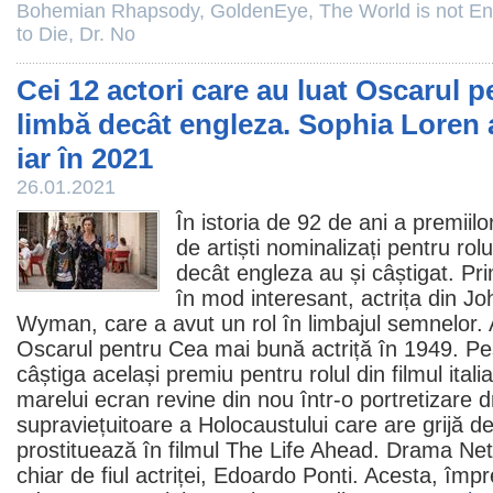
Bohemian Rhapsody
,
GoldenEye
,
The World is not E
to Die
,
Dr. No
Cei 12 actori care au luat Oscarul pe
limbă decât engleza. Sophia Loren 
iar în 2021
26.01.2021
În istoria de 92 de ani a premiil
de artiști nominalizați pentru rolu
decât engleza au și câștigat. Pr
în mod interesant, actrița din
Jo
Wyman
, care a avut un rol în limbajul semnelor.
Oscarul pentru Cea mai bună actriță în 1949. Pe
câștiga același
premiu
pentru rolul din
filmul
itali
marelui ecran revine din nou într-o portretizare 
supraviețuitoare a Holocaustului care are grijă de
prostituează în
filmul
The Life Ahead
. Drama Net
chiar de fiul actriței,
Edoardo Ponti
. Acesta, împ