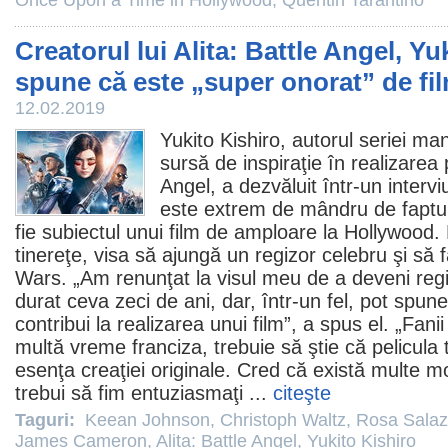
Once Upon a Time in Hollywood
,
Quentin Tarantino
Creatorul lui Alita: Battle Angel, Yu
spune că este „super onorat” de fi
12.02.2019
Yukito Kishiro
, autorul seriei ma
sursă de inspiraţie în realizarea 
Angel
, a dezvăluit într-un inte
este extrem de mândru de faptul
fie subiectul unui
film
de amploare la Hollywood. M
tinereţe, visa să ajungă un regizor celebru şi să
Wars. „Am renunţat la visul meu de a deveni reg
durat ceva zeci de ani, dar, într-un fel, pot spun
contribui la realizarea unui
film
”, a spus el. „Fan
multă vreme franciza, trebuie să ştie că pelicula 
esenţa creaţiei originale. Cred că există multe m
trebui să fim entuziasmaţi ...
citeşte
Taguri:
Keean Johnson
,
Christoph Waltz
,
Rosa Salaz
James Cameron
,
Alita: Battle Angel
,
Yukito Kishiro