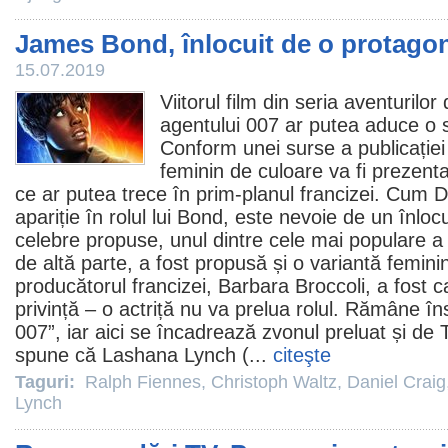
James Bond, înlocuit de o protagon
15.07.2019
Viitorul
film
din seria aventurilor
agentului 007 ar putea aduce o 
Conform unei surse a publicație
feminin de culoare va fi prezenta
ce ar putea trece în prim-planul francizei. Cum
D
apariție în rolul lui Bond, este nevoie de un înloc
celebre propuse, unul dintre cele mai populare a f
de altă parte, a fost propusă și o variantă femini
producătorul francizei, Barbara Broccoli, a fost 
privință – o actriță nu va prelua rolul. Rămâne îns
007”, iar aici se încadrează zvonul preluat și de 
spune că
Lashana Lynch
(...
citeşte
Taguri:
Ralph Fiennes
,
Christoph Waltz
,
Daniel Craig
Lynch