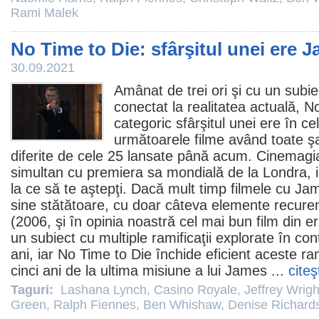
Rami Malek
No Time to Die: sfârşitul unei ere
30.09.2021
Amânat de trei ori şi cu un subi
conectat la realitatea actuală,
No
categoric sfârşitul unei ere în ce
următoarele
filme
având toate şa
diferite de cele 25 lansate până acum. Cinemagi
simultan cu premiera sa mondială de la Londra, 
la ce să te aştepţi. Dacă mult timp
filmele
cu Jam
sine stătătoare, cu doar câteva elemente recure
(2006, şi în opinia noastră cel mai bun
film
din e
un subiect cu multiple ramificaţii explorate în cont
ani, iar No Time to Die închide eficient aceste ram
cinci ani de la ultima misiune a lui James ...
citeş
Taguri:
Lashana Lynch
,
Casino Royale
,
Jeffrey Wrigh
Green
,
Ralph Fiennes
,
Ben Whishaw
,
Denise Richard