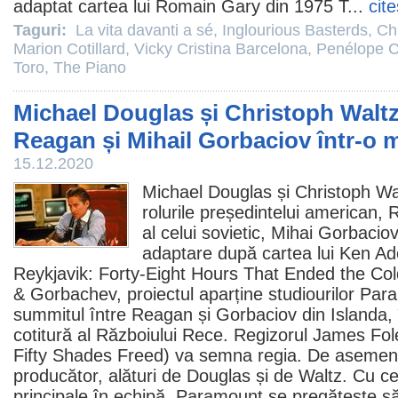
adaptat cartea lui Romain Gary din 1975 T...
cit
Taguri:
La vita davanti a sé
,
Inglourious Basterds
,
Ch
Marion Cotillard
,
Vicky Cristina Barcelona
,
Penélope C
Toro
,
The Piano
Michael Douglas și Christoph Waltz
Reagan și Mihail Gorbaciov într-o m
15.12.2020
Michael Douglas
și
Christoph Wa
rolurile președintelui american,
al celui sovietic, Mihai Gorbaciov,
adaptare după cartea lui Ken A
Reykjavik: Forty-Eight Hours That Ended the Col
& Gorbachev, proiectul aparține studiourilor Par
summitul între Reagan și Gorbaciov din Islanda,
cotitură al Războiului Rece. Regizorul James Fol
Fifty Shades Freed) va semna regia. De asemenea
producător, alături de Douglas și de Waltz. Cu cei 
principale în echipă, Paramount se pregătește 