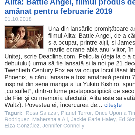
Alita: Battle Angel, filmul produs
amânat pentru februarie 2019
01.10.2018
Una din lansările promițătoare a
filmul
Alita: Battle Angel
, de a că
s-a ocupat, printre alții, și
James
marile ecrane abia anul viitor, în
Unite), scrie Deadline.com. Pelicula (deja la o a
debutului) urma să fie lansată și la noi pe 21 de
Twentieth Century Fox ea va ocupa locul lăsat li
Phoenix
, a cărui lansare a fost amânată pentru 
inspirat din seria manga a lui
Yukito Kishiro
, spu
„cu suflet”, dintr-o lume postapocaliptică de seco
de Fier şi cu memoria afectată, Alita este salvată
Waltz
). Povestea ei, încercarea de...
citeşte
Taguri:
Rosa Salazar
,
Planet Terror
,
Once Upon a Tim
Rodriguez
,
Mahershala Ali
,
Jackie Earle Haley
,
Ed Skr
Eiza González
,
Jennifer Connelly