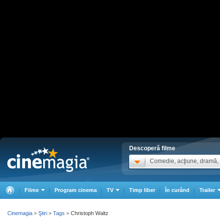
Descoperă filme
Comedie, acţiune, dramă, .
Filme
Program cinema
TV
Timp liber
În curând
Trailer
Cinemagia
Ştiri
Tags
Christoph Waltz
>
>
>