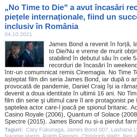
„No Time to Die” a avut încasări re
piețele internaționale, fiind un suc
inclusiv în România
04.10.2021
James Bond a revenit în forță, l
to Die/
Nu e vreme de murit
obțin
stabilind în debutul său în cele
recorduri de încasări în weekend
într-un comumnicat remis Cinemagia. No Time To
așteptat
film
din seria James Bond, iar după o a
provocată de pandemie,
Daniel Craig
își ia rămas
devenit a doua identitate în ultimii 16 ani. No Tim
film
din serie şi ultimul care îl are protagonist pe 
șaptelea actor care-l joacă pe spionul britanic. Ac
Casino Royale (2006),
Quantum of Solace
(2008
Spectre
(2015). James Bond nu și-a pierdut far
Taguri:
Cary Fukunaga
,
James Bond 007
,
Lashana L
Naomie Harris
,
Ralph Fiennes
,
Christoph Waltz
,
Ben 