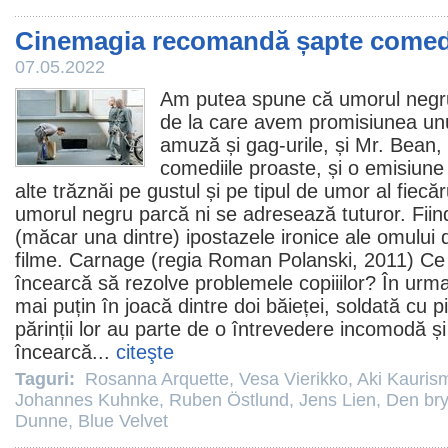
Cinemagia recomandă șapte comed
07.05.2022
Am putea spune că umorul negru
de la care avem promisiunea unui
amuză și gag-urile, și Mr. Bean, 
comediile proaste, și o emisiune
alte trăznăi pe gustul și pe tipul de umor al fiecăr
umorul negru parcă ni se adresează tuturor. Fiind
(măcar una dintre) ipostazele ironice ale omului 
filme
.
Carnage
(regia
Roman Polanski
,
2011
) Ce
încearcă să rezolve problemele copiiilor? În urm
mai puțin în joacă dintre doi băieței, soldată cu pi
părinții lor au parte de o întrevedere incomodă și 
încearcă...
citeşte
Taguri:
Rosanna Arquette
,
Vesa Vierikko
,
Aki Kauris
Johannes Kuhnke
,
Ruben Östlund
,
Jens Lien
,
Den br
Dunne
,
Blue Velvet