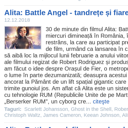
Alita: Battle Angel - tandrețe și fiar
12.12.2018
30 de minute din
filmul
Alita: Bat
miercuri dimineață în România, 
restrâns, la care au participat pre
de
film
, urmând ca lansarea în
c
să aibă loc la mijlocul lunii februarie a anului vii
ale filmului regizat de
Robert Rodriguez
și produ
am făcut o idee despre Orașul de Fier, o metropo
o lume în parte dezumanizată; deasupra acestui
ancorat la Pământ de un lift spațial gigantic car
trimite gunoiul jos. Am aflat că Alita este un sis
cu tehnologie RUM (Republicile Unite de pe Mart
„Berserker RUM”, un cyborg cre...
citeşte
Taguri:
Scarlett Johansson
,
Ghost in the Shell
,
Rober
Christoph Waltz
,
James Cameron
,
Keean Johnson
,
Al