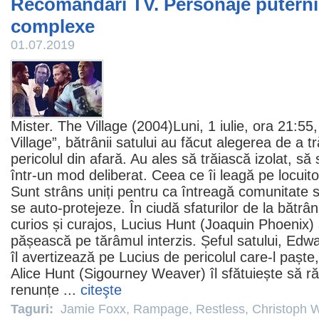
Recomandări TV. Personaje puternic
complexe
01.07.2019
Mister. The Village (2004)Luni, 1 iulie, ora 21:55
Village
”, bătrânii satului au făcut alegerea de a tr
pericolul din afară. Au ales să trăiască izolat, să 
într-un mod deliberat. Ceea ce îi leagă pe locuitori
Sunt strâns uniți pentru ca întreagă comunitate să
se auto-protejeze. În ciudă sfaturilor de la bătrâni
curios și curajos, Lucius Hunt (
Joaquin Phoenix
)
pășească pe tărâmul interzis. Șeful satului, Edw
îl avertizează pe Lucius de pericolul care-l paște
Alice Hunt (
Sigourney Weaver
) îl sfătuiește să 
renunțe ...
citeşte
Taguri:
Jamie Foxx
,
Rampage
,
Restless
,
Christoph W