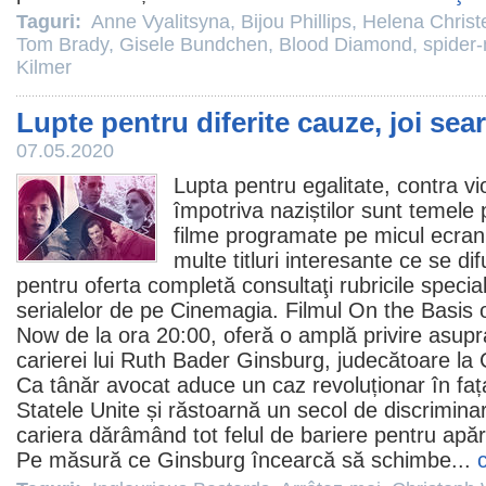
Taguri:
Anne Vyalitsyna
,
Bijou Phillips
,
Helena Chris
Tom Brady
,
Gisele Bundchen
,
Blood Diamond
,
spider
Kilmer
Lupte pentru diferite cauze, joi sea
07.05.2020
Lupta pentru egalitate
, contra vi
împotriva naziștilor sunt temele 
filme
programate pe micul ecran 
multe titluri interesante ce se d
pentru
oferta completă
consultaţi rubricile speci
serialelor
de pe Cinemagia.
Filmul
On the Basis o
Now de la ora 20:00, oferă o amplă privire asupra
carierei lui Ruth Bader Ginsburg, judecătoare l
Ca tânăr avocat aduce un caz revoluționar în fața
Statele Unite și răstoarnă un secol de discrimina
cariera dărâmând tot felul de bariere pentru apăr
Pe măsură ce Ginsburg încearcă să schimbe...