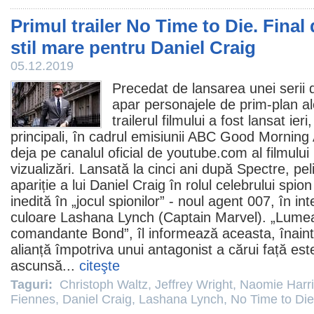
Primul trailer No Time to Die. Final
stil mare pentru Daniel Craig
05.12.2019
Precedat de lansarea unei serii 
apar personajele de prim-plan al
trailerul filmului a fost lansat ier
principali, în cadrul emisiunii ABC Good Morning 
deja pe canalul oficial de youtube.com al filmului
vizualizări. Lansată la cinci ani după Spectre, p
apariție a lui
Daniel Craig
în rolul celebrului spion
inedită în „jocul spionilor” - noul agent 007, în in
culoare
Lashana Lynch
(Captain Marvel). „Lumea
comandante Bond”, îl informează aceasta, înaint
alianță împotriva unui antagonist a cărui față este
ascunsă...
citeşte
Taguri:
Christoph Waltz
,
Jeffrey Wright
,
Naomie Harr
Fiennes
,
Daniel Craig
,
Lashana Lynch
,
No Time to Die