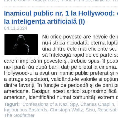
Inamicul public nr. 1 la Hollywood: d
la inteligenţa artificială (I)
04.11.2024
Nu orice poveste are nevoie de 
nu-i strică niciodată: eterna lupt
una dintre cele mai eficiente scu
să înţeleagă rapid de ce parte s
care îl implică în poveste şi, trebuie spus, îl po
nu-i pară rău după banii daţi pe biletul la
cinema
Hollywood-ul a avut un inamic public preferat şi r
a atrage spectatori, validându-le valorile şi opţiun
dintre favoriţi, în funcţie de perioadă şi de parti pr
americane. Desigur, acest articol suprasimplifică
american, identificând numai comunităţi extrem d
Taguri:
Confessions of a Nazi Spy
,
Charles Chaplin
,
Inglourious Basterds
,
Christoph Waltz
,
Sisu
,
Reservat
The Godfather