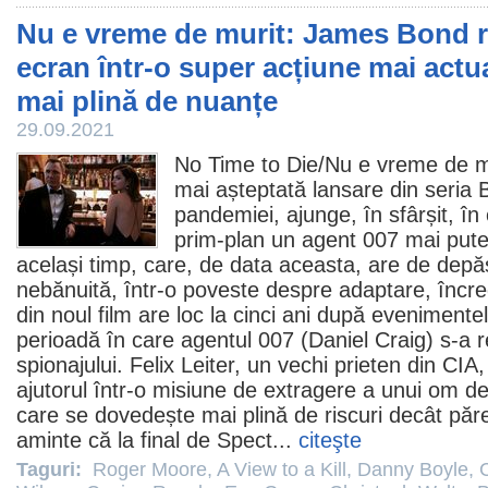
Nu e vreme de murit: James Bond r
ecran într-o super acțiune mai actu
mai plină de nuanțe
29.09.2021
No Time to Die/
Nu e vreme de m
mai așteptată lansare din seria
pandemiei, ajunge, în sfârșit, în
prim-plan un agent 007 mai puter
același timp, care, de data aceasta, are de depă
nebănuită, într-o poveste despre adaptare, încre
din noul
film
are loc la cinci ani după evenimente
perioadă în care agentul 007 (
Daniel Craig
) s-a 
spionajului. Felix Leiter, un vechi prieten din CIA,
ajutorul într-o misiune de extragere a unui om de 
care se dovedește mai plină de riscuri decât păr
aminte că la final de Spect...
citeşte
Taguri:
Roger Moore
,
A View to a Kill
,
Danny Boyle
,