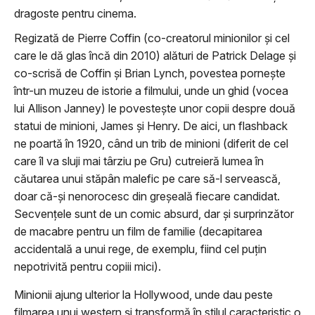
dragoste pentru cinema.
Regizată de Pierre Coffin (co-creatorul minionilor și cel
care le dă glas încă din 2010) alături de Patrick Delage și
co-scrisă de Coffin și Brian Lynch, povestea pornește
într-un muzeu de istorie a filmului, unde un ghid (vocea
lui Allison Janney) le povestește unor copii despre două
statui de minioni, James și Henry. De aici, un flashback
ne poartă în 1920, când un trib de minioni (diferit de cel
care îl va sluji mai târziu pe Gru) cutreieră lumea în
căutarea unui stăpân malefic pe care să-l servească,
doar că-și nenorocesc din greșeală fiecare candidat.
Secvențele sunt de un comic absurd, dar și surprinzător
de macabre pentru un film de familie (decapitarea
accidentală a unui rege, de exemplu, fiind cel puțin
nepotrivită pentru copiii mici).
Minionii ajung ulterior la Hollywood, unde dau peste
filmarea unui western și transformă în stilul caracteristic o