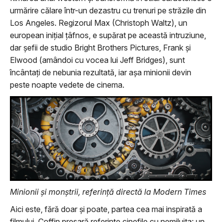
urmărire călare într-un dezastru cu trenuri pe străzile din
Los Angeles. Regizorul Max (Christoph Waltz), un
european inițial țâfnos, e supărat pe această intruziune,
dar șefii de studio Bright Brothers Pictures, Frank și
Elwood (amândoi cu vocea lui Jeff Bridges), sunt
încântați de nebunia rezultată, iar așa minionii devin
peste noapte vedete de cinema.
Minionii și monștrii, referință directă la Modern Times
Aici este, fără doar și poate, partea cea mai inspirată a
filmului. Coffin presară referințe cinefile cu nemiluita: un