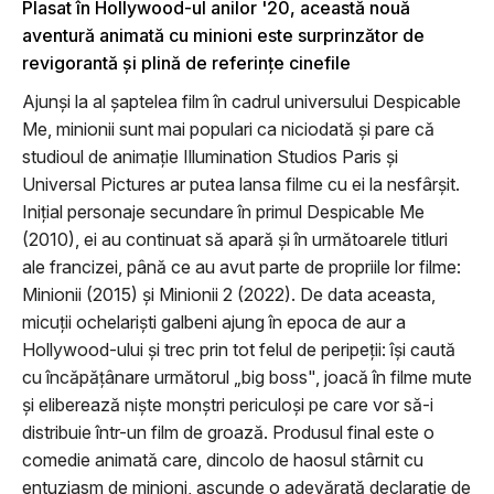
Plasat în Hollywood-ul anilor '20, această nouă
aventură animată cu minioni este surprinzător de
revigorantă și plină de referințe cinefile
Ajunși la al șaptelea film în cadrul universului Despicable
Me, minionii sunt mai populari ca niciodată și pare că
studioul de animație Illumination Studios Paris și
Universal Pictures ar putea lansa filme cu ei la nesfârșit.
Inițial personaje secundare în primul Despicable Me
(2010), ei au continuat să apară și în următoarele titluri
ale francizei, până ce au avut parte de propriile lor filme:
Minionii (2015) și Minionii 2 (2022). De data aceasta,
micuții ochelariști galbeni ajung în epoca de aur a
Hollywood-ului și trec prin tot felul de peripeții: își caută
cu încăpățânare următorul „big boss", joacă în filme mute
și eliberează niște monștri periculoși pe care vor să-i
distribuie într-un film de groază. Produsul final este o
comedie animată care, dincolo de haosul stârnit cu
entuziasm de minioni, ascunde o adevărată declarație de