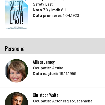
Safety Last!
Nota
7.9 /
Imdb
8.1
Data premierei:
1.04.1923
Persoane
Allison Janney
Ocupație:
Actrita
Data nașterii:
19.11.1959
Christoph Waltz
Ocupație:
Actor, regizor, scenarist