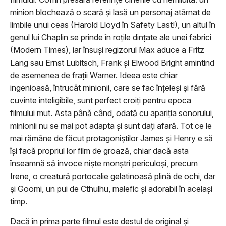
minion blochează o scară și lasă un personaj atârnat de
limbile unui ceas (Harold Lloyd în Safety Last!), un altul în
genul lui Chaplin se prinde în roțile dințate ale unei fabrici
(Modern Times), iar însuși regizorul Max aduce a Fritz
Lang sau Ernst Lubitsch, Frank și Elwood Bright amintind
de asemenea de frații Warner. Ideea este chiar
ingenioasă, întrucât minionii, care se fac înțeleși și fără
cuvinte inteligibile, sunt perfect croiți pentru epoca
filmului mut. Asta până când, odată cu apariția sonorului,
minionii nu se mai pot adapta și sunt dați afară. Tot ce le
mai rămâne de făcut protagoniștilor James și Henry e să
își facă propriul lor film de groază, chiar dacă asta
înseamnă să invoce niște monștri periculoși, precum
Irene, o creatură portocalie gelatinoasă plină de ochi, dar
și Goomi, un pui de Cthulhu, malefic și adorabil în același
timp.
Dacă în prima parte filmul este destul de original și