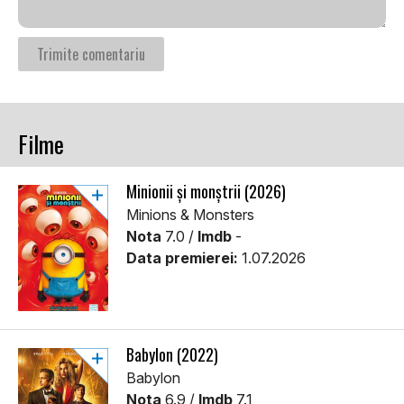
Filme
Minionii și monștrii (2026)
Minions & Monsters
Nota
7.0 /
Imdb
-
Data premierei:
1.07.2026
Babylon (2022)
Babylon
Nota
6.9 /
Imdb
7.1