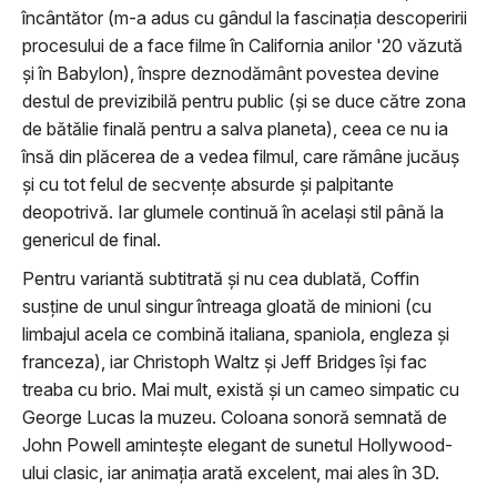
încântător (m-a adus cu gândul la fascinația descoperirii
procesului de a face filme în California anilor '20 văzută
și în Babylon), înspre deznodământ povestea devine
destul de previzibilă pentru public (și se duce către zona
de bătălie finală pentru a salva planeta), ceea ce nu ia
însă din plăcerea de a vedea filmul, care rămâne jucăuș
și cu tot felul de secvențe absurde și palpitante
deopotrivă. Iar glumele continuă în același stil până la
genericul de final.
Pentru variantă subtitrată și nu cea dublată, Coffin
susține de unul singur întreaga gloată de minioni (cu
limbajul acela ce combină italiana, spaniola, engleza și
franceza), iar Christoph Waltz și Jeff Bridges își fac
treaba cu brio. Mai mult, există și un cameo simpatic cu
George Lucas la muzeu. Coloana sonoră semnată de
John Powell amintește elegant de sunetul Hollywood-
ului clasic, iar animația arată excelent, mai ales în 3D.