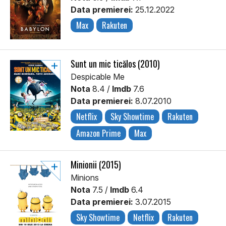
Data premierei:
25.12.2022
Max
Rakuten
Sunt un mic ticălos (2010)
Despicable Me
Nota
8.4 /
Imdb
7.6
Data premierei:
8.07.2010
Netflix
Sky Showtime
Rakuten
Amazon Prime
Max
Minionii (2015)
Minions
Nota
7.5 /
Imdb
6.4
Data premierei:
3.07.2015
Sky Showtime
Netflix
Rakuten