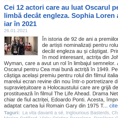
Cei 12 actori care au luat Oscarul pe
limbă decât engleza. Sophia Loren 
iar în 2021
26.01.2021
În istoria de 92 de ani a premiil
de artiști nominalizați pentru rolu
decât engleza au și câștigat. Pr
în mod interesant, actrița din
Jo
Wyman
, care a avut un rol în limbajul semnelor.
Oscarul pentru Cea mai bună actriță în 1949. Pe
câștiga același
premiu
pentru rolul din
filmul
itali
marelui ecran revine din nou într-o portretizare 
supraviețuitoare a Holocaustului care are grijă de
prostituează în
filmul
The Life Ahead
. Drama Net
chiar de fiul actriței,
Edoardo Ponti
. Acesta, împ
adaptat cartea lui Romain Gary din 1975 T...
cit
Taguri:
La vita davanti a sé
,
Inglourious Basterds
,
Ch