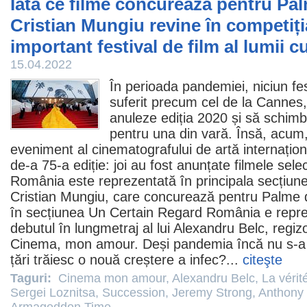
Iată ce filme concurează pentru Pa
Cristian Mungiu revine în competiți
important festival de film al lumii c
15.04.2022
În perioada pandemiei, niciun fe
suferit precum cel de la Cannes, 
anuleze ediția 2020 și să schimb
pentru una din vară. Însă, acum
eveniment al cinematografului de artă internațion
de-a 75-a ediție: joi au fost anunțate
filmele
selec
România este reprezentată în principala secțiun
Cristian Mungiu
, care concurează pentru Palme
în secțiunea Un Certain Regard România e repr
debutul în lungmetraj al lui
Alexandru Belc
, regiz
Cinema, mon amour
. Deși pandemia încă nu s-a
țări trăiesc o nouă creștere a infec?...
citeşte
Taguri:
Cinema mon amour
,
Alexandru Belc
,
La vérit
Sergei Loznitsa
,
Succession
,
Jeremy Strong
,
Anthony