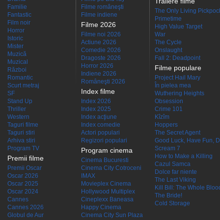
Trailere filme
Familie
Filme româneşti
The Only Living Pickpocke
Fantastic
Filme indiene
Primetime
Film noir
Filme 2026
High Value Target
Horror
Filme noi 2026
War
Istoric
Actiune 2026
The Cycle
Mister
Comedie 2026
Onslaught
Muzică
Dragoste 2026
Fall 2: Deadpoint
Muzical
Horror 2026
Filme populare
Război
Indiene 2026
Romantic
Project Hail Mary
Româneşti 2026
Scurt metraj
În pielea mea
Index filme
SF
Wuthering Heights
Stand Up
Index 2026
Obsession
Thriller
Index 2025
Crime 101
Western
Index acţiune
Kîzîm
Taguri filme
Index comedie
Hoppers
Taguri stiri
Actori populari
The Secret Agent
Arhiva stiri
Regizori populari
Good Luck, Have Fun, D
Program TV
Scream 7
Program cinema
How to Make a Killing
Premii filme
Cinema Bucuresti
Cazul Samca
Premii Oscar
Cinema City Cotroceni
Dolce far niente
Oscar 2026
IMAX
The Last Viking
Oscar 2025
Movieplex Cinema
Kill Bill: The Whole Blood
Oscar 2024
Hollywood Multiplex
The Bride!
Cannes
Cineplexx Baneasa
Cold Storage
Cannes 2026
Happy Cinema
Globul de Aur
Cinema City Sun Plaza