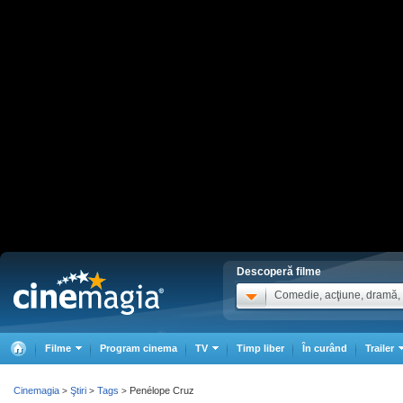
Descoperă filme
Comedie, acţiune, dramă, .
Filme
Program cinema
TV
Timp liber
În curând
Trailer
Cinemagia
Ştiri
Tags
Penélope Cruz
>
>
>