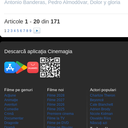
Antonio Banderas
,
Pedro Almodóvar
,
Dolor y gloria
Articole
1
-
20
din
171
1
2
3
4
5
6
7
8
9
Descarcă aplicaţia Cinemagia
Filme pe genuri
Filme noi
Actori populari
Acţiune
Filme 2028
Charlize Theron
Animaţie
Filme 2027
Beyoncé
Aventuri
Filme 2026
Cate Blanchett
Comedie
Filme 2025
Adrien Brody
Crimă
Premiere cinema
Nicole Kidman
Documentar
Filme la TV
Osvaldo Ríos
Dragoste
Filme pe DVD
Născuţi azi
Dramă
Filme pe Blu-ray