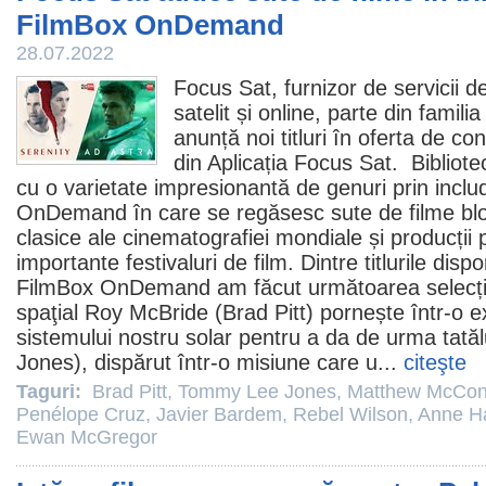
FilmBox OnDemand
28.07.2022
Focus Sat, furnizor de servicii de
satelit și online, parte din fami
anunță noi titluri în oferta de c
din Aplicația Focus Sat. Bibliot
cu o varietate impresionantă de genuri prin inclu
OnDemand
în care se regăsesc sute de
filme
blo
clasice ale cinematografiei mondiale și producții 
importante festivaluri de
film
. Dintre titlurile disp
FilmBox OnDemand
am făcut următoarea selecți
spaţial Roy McBride (
Brad Pitt
) pornește într-o e
sistemului nostru solar pentru a da de urma tatăl
Jones
), dispărut într-o misiune care u...
citeşte
Taguri:
Brad Pitt
,
Tommy Lee Jones
,
Matthew McCo
Penélope Cruz
,
Javier Bardem
,
Rebel Wilson
,
Anne H
Ewan McGregor