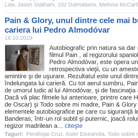
Law
,
Jason Statham
,
102 Dalmatians
,
Melissa McCart
Pain & Glory, unul dintre cele mai b
cariera lui Pedro Almodóvar
18.10.2019
Autobiografic prin natura sa dar n
filmul
Pain
, al regizorului spani
Pedro
Almodóvar
, este opera un
retrospectiva vieţii, cu un amest
amintire şi de uşurare. Rezultatul este unul dint
îndelungata lui carieră. Cu tot aerul sumbru, Pai
de umorul ludic al lui Almodóvar, şi de fascinaţi
Dacă vă plac
filmele
lui anterioare, printre care
H
de
Oscar
) şi
Todo sobre mi madre
, Pain & Glory
elementele autobiografice pe care cu siguranţă l
Banderas
, într-un rol subtil şi puternic, joacă rol
regizor madrilean a...
citeşte
Taguri:
Penélope Cruz
,
Asier Etxeandia
,
Todo sobre 