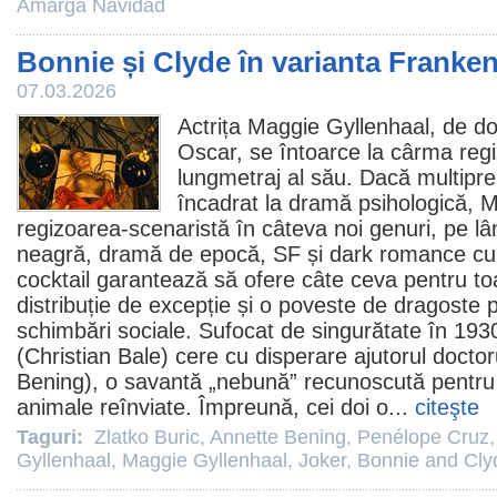
Amarga Navidad
Bonnie și Clyde în varianta Franken
07.03.2026
Actrița
Maggie Gyllenhaal
, de do
Oscar
, se întoarce la cârma regi
lungmetraj al său. Dacă multipre
încadrat la dramă psihologică,
M
regizoarea-scenaristă în câteva noi genuri, pe l
neagră, dramă de epocă, SF și dark romance c
cocktail garantează să ofere câte ceva pentru toat
distribuție de excepție și o poveste de dragoste p
schimbări sociale. Sufocat de singurătate în 193
(
Christian Bale
) cere cu disperare ajutorul doctor
Bening
), o savantă „nebună” recunoscută pentru
animale reînviate. Împreună, cei doi o...
citeşte
Taguri:
Zlatko Buric
,
Annette Bening
,
Penélope Cruz
Gyllenhaal
,
Maggie Gyllenhaal
,
Joker
,
Bonnie and Cly