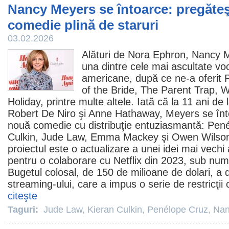
Nancy Meyers se întoarce: pregăte
comedie plină de staruri
03.02.2026
Alături de Nora Ephron,
Nancy 
una dintre cele mai ascultate vo
americane, după ce ne-a oferit 
of the Bride, The Parent Trap,
Holiday, printre multe altele. Iată că la 11 ani de
Robert De Niro şi Anne Hathaway, Meyers se înto
nouă
comedie
cu distribuţie entuziasmantă:
Pené
Culkin
,
Jude Law
, Emma Mackey şi Owen Wilson.
proiectul este o actualizare a unei idei mai vech
pentru o colaborare cu Netflix din 2023, sub nu
Bugetul colosal, de 150 de milioane de dolari, a 
streaming-ului, care a impus o serie de restricţii 
citeşte
Taguri:
Jude Law
,
Kieran Culkin
,
Penélope Cruz
,
Nan