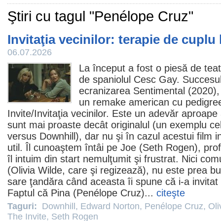
Ştiri cu tagul "Penélope Cruz"
Invitaţia vecinilor: terapie de cuplu
06.07.2026
La început a fost o piesă de teat
de spaniolul Cesc Gay. Succesul 
ecranizarea Sentimental (2020)
un remake american cu pedigre
Invite
/Invitaţia vecinilor. Este un adevăr aproape 
sunt mai proaste decât originalul (un exemplu c
versus Downhill), dar nu şi în cazul acestui
film
i
util. Îl cunoaştem întâi pe Joe (
Seth Rogen
), pr
îl intuim din start nemulţumit şi frustrat. Nici co
(
Olivia Wilde
, care şi regizează), nu este prea bun
sare ţandăra când aceasta îi spune că i-a invitat 
Faptul că Pina (
Penélope Cruz
)...
citeşte
Taguri:
Downhill
,
Edward Norton
,
Penélope Cruz
,
Oli
The Invite
,
Seth Rogen