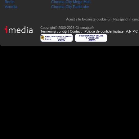
Berlin
Cinema City Mega Mall
Venetia
Cinema City ParkLake
Acest site folosește cookie-uri. Navigând în conti
Copyright© 2000-2026 Cinemagia®
Termeni şi condiţii
|
Contact
|
Politica de confidențialitate
|
A.N.P.C