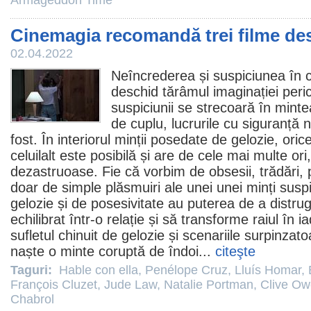
Armageddon Time
Cinemagia recomandă trei filme des
02.04.2022
Neîncrederea și suspiciunea în ce
deschid tărâmul imaginației peri
suspiciunii se strecoară în minte
de cuplu, lucrurile cu siguranță 
fost. În interiorul minții posedate de gelozie, orice
celuilalt este posibilă și are de cele mai multe or
dezastruoase. Fie că vorbim de obsesii, trădări, 
doar de simple plăsmuiri ale unei unei minți susp
gelozie și de posesivitate au puterea de a distru
echilibrat într-o relație și să transforme raiul în i
sufletul chinuit de gelozie și scenariile surpinzat
naște o minte coruptă de îndoi...
citeşte
Taguri:
Hable con ella
,
Penélope Cruz
,
Lluís Homar
,
François Cluzet
,
Jude Law
,
Natalie Portman
,
Clive O
Chabrol