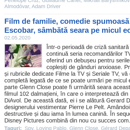
Penélope Cruz
,
Guillaume Canet
,
Mikhail Baryshnikov
Almodóvar
,
Adam Driver
Film de familie, comedie spumoasă ș
Escobar, sâmbătă seara pe micul e
02.05.2020
Într-o perioadă de criză sanitar
continuă seria recomandărilor TV
oferind un debușeu pentru serile
copleșiți de gânduri anxioase. 
și rubricile dedicate
Filme la TV
și
Seriale TV
, vă
completă legată de ce se poate urmări pe micul e
parte
Glenn Close
poate fi urmărită seara aceast
filmul
102 dalmațieni
, în care o interpretează di
DiAvol. De această dată, ei i se alătură Gerard D
designerului vestimentar Pierre Le Pelt. Amândoi 
destructive și dau iama în lumea canină. În sequ
Disney Pictures combină din nou cu succes com
Taguri:
Spy
,
Loving Pablo
,
Glenn Close
,
Gérard Depa