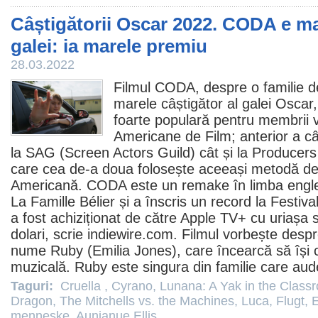
Câștigătorii Oscar 2022. CODA e ma
galei: ia marele premiu
28.03.2022
Filmul
CODA
, despre o familie d
marele câștigător al galei
Oscar
foarte populară pentru membrii v
Americane de
Film
; anterior a c
la SAG (Screen Actors Guild) cât și la Producers
care cea de-a doua folosește aceeași metodă d
Americană. CODA este un remake în limba englez
La Famille Bélier și a înscris un record la Festiv
a fost achiziționat de către Apple TV+ cu uriașa
dolari, scrie indiewire.com.
Filmul
vorbește despre
nume Ruby (Emilia Jones), care încearcă să își 
muzicală. Ruby este singura din familie care aud
Taguri:
Cruella
,
Cyrano
,
Lunana: A Yak in the Class
Dragon
,
The Mitchells vs. the Machines
,
Luca
,
Flugt
,
menneske
,
Aunjanue Ellis