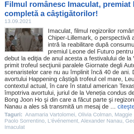
Filmul românesc Imaculat, premiat l
completă a câştigătorilor!
13.09.2021
Imaculat
,
filmul
regizorilor româ
Chiper
-Lillemark, o perspectivă 
intră la reabilitare după consumu
premiul
Leone del Futuro pentru
debut la ediţia de anul acesta a festivalului de la
primit trofeul secţiunii paralele Giornate degli Auto
scenaristelor care nu au împlinit încă 40 de ani
avortului
Happening
câștigă trofeul cel mare, Leul 
contextul actual, în care în statul american Texas
împotriva avortului, juriul de la Veneția condus 
Bong Joon Ho şi din care a făcut parte şi regizo
Nanau
a ales să transmită un mesaj de ...
citeşt
Taguri:
Anamaria Vartolomei
,
Olivia Colman
,
Maggie 
Paolo Sorrentino
,
L'événement
,
Alexander Nanau
,
Geo
Imaculat