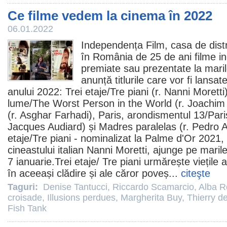
Ce filme vedem la cinema în 2022
06.01.2022
Independența
Film
, casa de dis
în România de 25 de ani
filme
in
premiate sau prezentate la maril
anunță titlurile care vor fi lansat
anului 2022:
Trei etaje
/Tre piani (r.
Nanni Moretti
lume/
The Worst Person in the World
(r.
Joachim 
(r.
Asghar Farhadi
),
Paris, arondismentul 13
/Pari
Jacques Audiard
) și
Madres paralelas
(r.
Pedro 
etaje/Tre piani - nominalizat la Palme d'Or 2021
cineastului italian Nanni Moretti, ajunge pe mari
7 ianuarie.Trei etaje/ Tre piani urmărește viețile a 
în aceeași clădire și ale căror poveș...
citeşte
Taguri:
Denise Tantucci
,
Riccardo Scamarcio
,
Alba R
croisade
,
Illusions perdues
,
Margherita Buy
,
Thierry de
Fish Tank