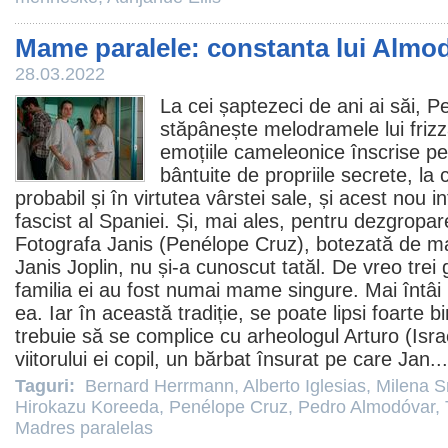
Mame paralele: constanta lui Almo
28.03.2022
La cei șaptezeci de ani ai săi,
Pe
stăpânește melodramele lui frizz
emoțiile cameleonice înscrise pe
bântuite de propriile secrete, la
probabil și în virtutea vârstei sale, și acest nou i
fascist al Spaniei. Și, mai ales, pentru dezgropare
Fotografa Janis (
Penélope Cruz
), botezată de m
Janis Joplin, nu și-a cunoscut tatăl. De vreo trei 
familia ei au fost numai mame singure. Mai întâ
ea. Iar în această tradiție, se poate lipsi foarte 
trebuie să se complice cu arheologul Arturo (Israe
viitorului ei copil, un bărbat însurat pe care Jan..
Taguri:
Bernard Herrmann
,
Alberto Iglesias
,
Milena S
Hirokazu Koreeda
,
Penélope Cruz
,
Pedro Almodóvar
,
Madres paralelas