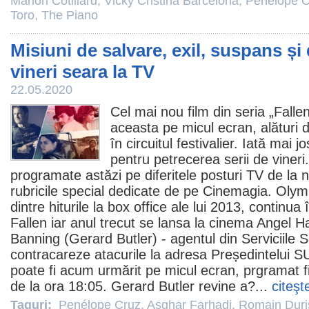
Marion Cotillard
,
Vicky Cristina Barcelona
,
Penélope C
Toro
,
The Piano
Misiuni de salvare, exil, suspans și
vineri seara la TV
22.05.2020
Cel mai nou
film
din seria „Falle
aceasta pe micul ecran, alături 
în circuitul festivalier. Iată mai
pentru petrecerea serii de vineri
programate astăzi pe diferitele posturi TV de la no
rubricile special dedicate de pe Cinemagia. Olym
dintre hiturile la box office ale lui 2013, contin
Fallen iar anul trecut se lansa la
cinema
Angel Ha
Banning (
Gerard Butler
) - agentul din Serviciile
contracareze atacurile la adresa Președintelui S
poate fi acum urmărit pe micul ecran, prgramat f
de la ora 18:05. Gerard Butler revine a?...
citeşt
Taguri:
Penélope Cruz
,
Asghar Farhadi
,
Romain Duri