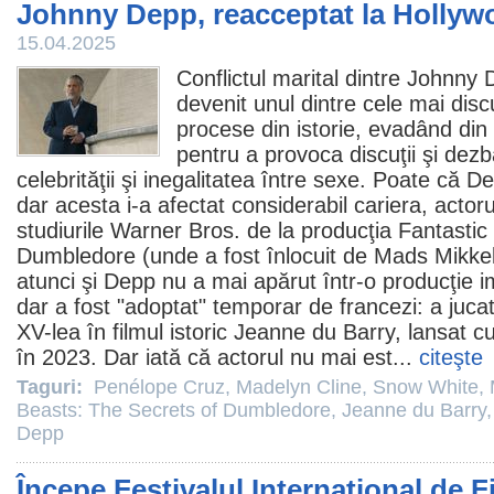
Johnny Depp, reacceptat la Holly
15.04.2025
Conflictul marital dintre
Johnny 
devenit unul dintre cele mai disc
procese din istorie, evadând din 
pentru a provoca discuţii şi dezb
celebrităţii şi inegalitatea între sexe. Poate că D
dar acesta i-a afectat considerabil cariera, actoru
studiurile Warner Bros. de la producţia
Fantastic
Dumbledore
(unde a fost înlocuit de Mads Mikkel
atunci şi Depp nu a mai apărut într-o producţie 
dar a fost "adoptat" temporar de francezi: a jucat
XV-lea în
filmul
istoric
Jeanne du Barry
, lansat 
în 2023. Dar iată că actorul nu mai est...
citeşte
Taguri:
Penélope Cruz
,
Madelyn Cline
,
Snow White
,
Beasts: The Secrets of Dumbledore
,
Jeanne du Barry
Depp
Începe Festivalul Internațional de Fi