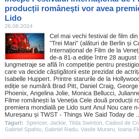
producții românești vor avea premi
Lido
26.08.2024
Cel mai vechi festival de
film
din 
"Trei Mari" (alături de Berlin și 
Internațional de Film de la Veneț
de-a 81-a ediție între 28 august
lungmetraje se află în competiție pentru prestigios
care va decide câștigătorii este prezidat de actri
Isabelle Huppert. Printre starurile de la Hollywo
ediție se numără
Brad Pitt
,
Daniel Craig
,
George
Phoenix
,
Angelina Jolie
,
Monica Bellucci
,
Juliann
Filme
românești la Veneția Cele două producții r
premiera mondială pe Lido sunt
Anul Nou care n-
Mureșanu și
TWST - Things We Said Today
de .
Taguri:
Spencer
,
Jackie
,
Tilda Swinton
,
Cadoul de Cr
Gabriel Spahiu
,
Gabriel Radu
,
Vasile Muraru
,
Ioana Fl