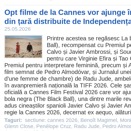
Opt filme de la Cannes vor ajunge 
din țară distribuite de Independenț
25.05.2026
Printre acestea se regăsesc La 
Ball
), recompensat cu
Premiul
pe
Calvo și Javier Ambrossi, și Sou
pentru care Virginie Efira și Ta
Premiul
pentru interpretare feminină, precum și
film
semnat de
Pedro Almodóvar
, și Jurnalul un
d’une femme de chambre) de
Radu Jude
, ambel
în avanpremieră națională la TIFF 2026. Cele ș
oficială a Cannes
Film
Festival 2026 care vor aj
bola negra (The Black Ball), una dintre marile revel
adus cineaștilor spanioli Javier Calvo și Javier 
regie la Cannes 2026, decernat ex aequo, alături
Taguri:
sectiune: cannes 2026
,
Benoît Magimel
,
Moni
Glenn Close
,
Penélope Cruz
,
Radu Jude
,
Pedro Almo