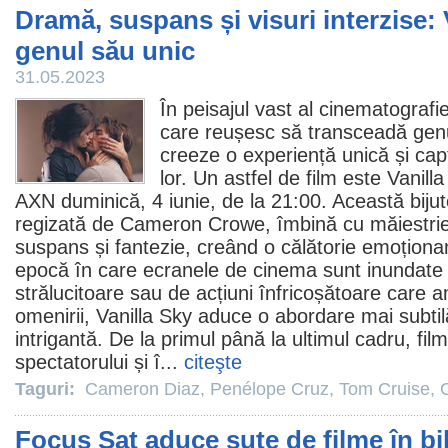
Dramă, suspans și visuri interzise: 
genul său unic
31.05.2023
În peisajul vast al cinematografie
care reușesc să transceadă genu
creeze o experiență unică și capt
lor. Un astfel de
film
este
Vanill
AXN duminică, 4 iunie, de la 21:00. Această bijut
regizată de
Cameron Crowe
, îmbină cu măiestr
suspans și fantezie, creând o călătorie emoționan
epocă în care ecranele de
cinema
sunt inundate
strălucitoare sau de acțiuni înfricoșătoare care 
omenirii, Vanilla Sky aduce o abordare mai subtil
intrigantă. De la primul până la ultimul cadru,
film
spectatorului și î...
citeşte
Taguri:
Cameron Diaz
,
Penélope Cruz
,
Tom Cruise
,
Focus Sat aduce sute de filme în bi