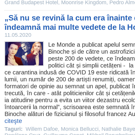
Grand Budapest Hotel
,
Moonrise Kingdom
,
Pedro Alm
„Să nu se revină la cum era înaint
îndeamnă mai multe vedete de la 
11.05.2020
Le Monde a publicat apelul semna
Binoche și de către un astrofizic
peste 200 de vedete, ce îndeamn
politici cât și simplii cetățeni -
ce carantina indusă de COVID 19 este ridicată în 
lumii, un număr de 200 de artiști renumiți, oameni 
formatori de opinie au semnat un apel, publica
trecută, în care - atât politicienilor cât și cetățenil
ia atitudine pentru a evita un viitor dezastru ecol
întoarcerii la normal”, scrisoarea este semnată în
Binoche alături de fizicianul și filosoful francez A
citeşte
Taguri:
Willem Dafoe
,
Monica Bellucci
,
Nathalie Bay