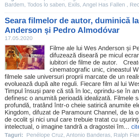
Bardem
,
Todos lo saben
,
Exils
,
Angel Has Fallen
,
Rec
Seara filmelor de autor, duminică l
Anderson și Pedro Almodóvar
17.05.2020
Filme
ale lui
Wes Anderson
și
Pe
difuzează diseară pe micul ecran,
iubitori de
filme
de autor. Creator
cinematografic unic, cineastul 
filmele
sale universuri proprii marcate de un rea
evoluează după alte reguli. Fiecare
film
al lui We
Timpul însuși pare că stă în loc, oprindu-se în
definesc o anumită perioadă idealizată. Filmele s
profundă, tratând într-o cheie satirică anumite 
Kingdom
, difuzat de Paramount Channel, de la 
de ocolit şi nici unul care trebuie tratat cu uşurin
intelectual, o imagine tandră a dragostei îm...
cit
Taguri:
Penélope Cruz
,
Antonio Banderas
,
Ralph Fie