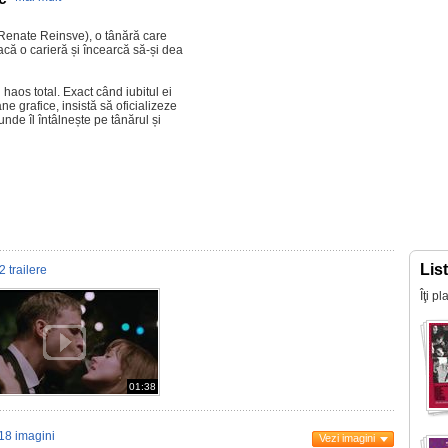
 (Renate Reinsve), o tânără care
acă o carieră și încearcă să-și dea
 haos total. Exact când iubitul ei
e grafice, insistă să oficializeze
unde îl întâlnește pe tânărul și
Lis
2 trailere
Îţi p
01:38
18 imagini
Vezi imagini