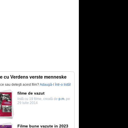
te cu Verdens verste menneske
lace sau deteşti acest film?
Adaugă-l într-o listă!
filme de vazut
listă cu 19 filme, creată de
p.m.
pe
29 Iulie 2014
Filme bune vazute in 2023