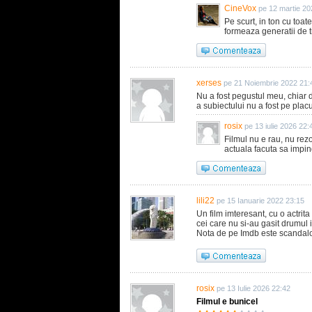
CineVox
pe 12 martie 20
Pe scurt, in ton cu toat
formeaza generatii de ti
xerses
pe 21 Noiembrie 2022 21:
Nu a fost pegustul meu, chiar 
a subiectului nu a fost pe plac
rosix
pe 13 iulie 2026 22:
Filmul nu e rau, nu rez
actuala facuta sa impin
lili22
pe 15 Ianuarie 2022 23:15
Un film imteresant, cu o actrita
cei care nu si-au gasit drumul i
Nota de pe Imdb este scandal
rosix
pe 13 Iulie 2026 22:42
Filmul e bunicel