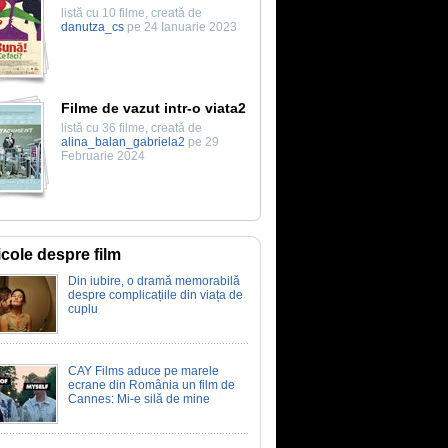
listă cu 10 filme, creată de
danutza_cs
pe 24 Ianuarie 2023
Filme de vazut intr-o viata2
listă cu 36 filme, creată de
alina_balan_gabriela2
pe 29
Februarie 2024
icole despre film
Din iubire, o dramă memorabilă
despre complicațiile din viața de
cuplu
CAY Films aduce pe marele
ecrane din România un film de
Cannes: Mi-e silă de mine