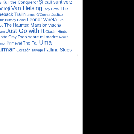
Și caii sunt verzi
s
Kull the Conqueror
Van Helsing
ereți
The
Tony Hawk
eback Trail
Justice
Frances O'Connor
Leonor Varela
ue
Brittany Daniel
Eva
The Haunted Mansion
Vittoria
co
Just Go with It
ini
Ciarán Hinds
Todo sobre mi madre
lotte Gray
Renée
Uma
The Fall
Primeval
nnor
urman
Falling Skies
Corazón salvaje