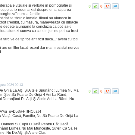
 derapaje vizuale si verbale in pornografie si
0
0
tereotipe cu iz neomarxist despre emanciparea
 burgheza" numita familie.
dat sa storc o lamaie, filmul nu aluneca in
 croit credibil, cu masura, manevreaza cu dibacie
ste degete ajungand la concluzia ca poti sa-ti
interactionezi cumva cu cei din jur, nu poti sa treci
tardive de tip "ce ar fi fost daca..." avem cu totii
are un fllm facut recent dar n-am rezistat nervos
t.
gust 2024 09:13
e Grijă La Alții Și Altele Spunând: Lumea Nu Mai
0
0
m Știe Să Poarte De Grijă 4 Ani La Rând,
 Deranjând Pe Alții Și Altele Ani La Rând, Nu
DA?si=qyD53iFFTtHCusJ4
 Viață, Casă, Familie, Nu Să Poarte De Grijă La
La Oameni Și Copii O Dată Pentru Că: Dacă
Spunând Lumea Nu Mai Muncește, Suferi Ca Să Te
ine, Nu De Alții Și Altele Clar.