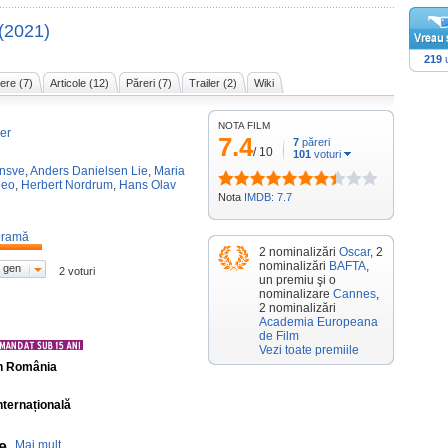
(2021)
219
u
ere (7)
Articole (12)
Păreri (7)
Trailer (2)
Wiki
NOTA FILM
er
7.4
7
păreri
/
10
101
voturi
nsve
,
Anders Danielsen Lie
,
Maria
Meo
,
Herbert Nordrum
,
Hans Olav
Nota
IMDB: 7.7
ramă
2 nominalizări
Oscar
, 2
nominalizări
BAFTA
,
 gen
2 voturi
un premiu şi o
nominalizare
Cannes
,
2 nominalizări
Academia Europeana
de Film
Vezi toate premiile
în România
nternațională
e
Mai mult