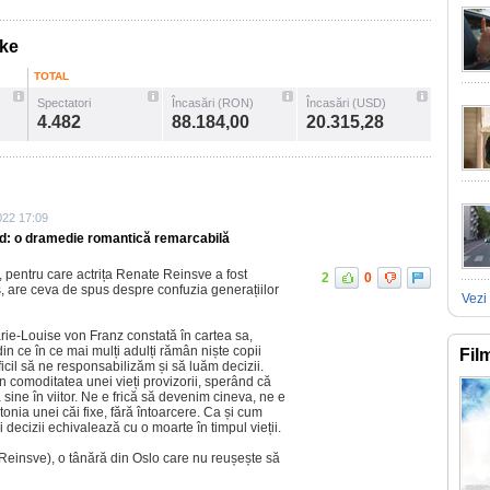
ske
TOTAL
Spectatori
Încasări (RON)
Încasări (USD)
4.482
88.184,00
20.315,28
022 17:09
ld: o dramedie romantică remarcabilă
r, pentru care actrița Renate Reinsve a fost
2
0
, are ceva de spus despre confuzia generațiilor
Vezi 
ie-Louise von Franz constată în cartea sa,
n ce în ce mai mulți adulți rămân niște copii
Fil
ficil să ne responsabilizăm și să luăm decizii.
 comoditatea unei vieți provizorii, sperând că
 sine în viitor. Ne e frică să devenim cineva, ne e
nia unei căi fixe, fără întoarcere. Ca și cum
 decizii echivalează cu o moarte în timpul vieții.
e Reinsve), o tânără din Oslo care nu reușește să