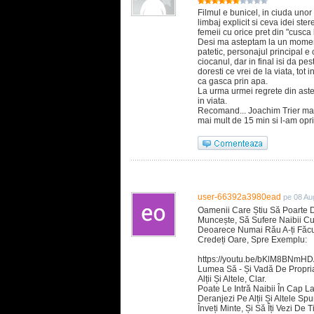
Filmul e bunicel, in ciuda unor
limbaj explicit si ceva idei s
femeii cu orice pret din "cusca
Desi ma asteptam la un moment 
patetic, personajul principal e
ciocanul, dar in final isi da pe
doresti ce vrei de la viata, tot 
ca gasca prin apa.
La urma urmei regrete din astea 
in viata.
Recomand... Joachim Trier mai 
mai mult de 15 min si l-am opri
user-66392a3980ead
pe 08 Au
Oamenii Care Știu Să Poarte D
Muncește, Să Sufere Naibii Cu
Deoarece Numai Rău A-ți Făcut
Credeți Oare, Spre Exemplu:
https://youtu.be/bKlM8BNmH
Lumea Să - Și Vadă De Propria
Alții Și Altele, Clar.
Poate Le Intră Naibii În Cap 
Deranjezi Pe Alții Și Altele 
Înveți Minte, Și Să Îți Vezi De T