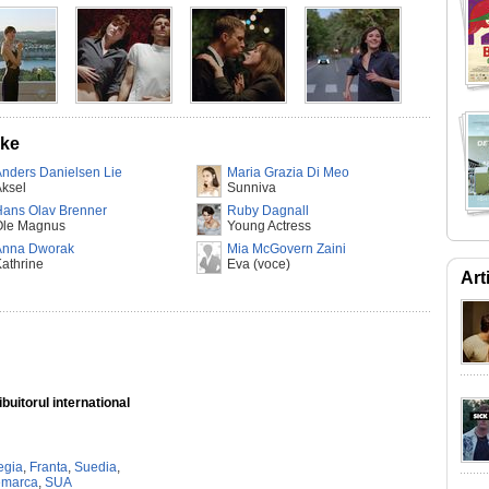
ske
nders Danielsen Lie
Maria Grazia Di Meo
ksel
Sunniva
Hans Olav Brenner
Ruby Dagnall
Ole Magnus
Young Actress
Anna Dworak
Mia McGovern Zaini
athrine
Eva (voce)
Art
ibuitorul international
n
egia
,
Franta
,
Suedia
,
marca
,
SUA