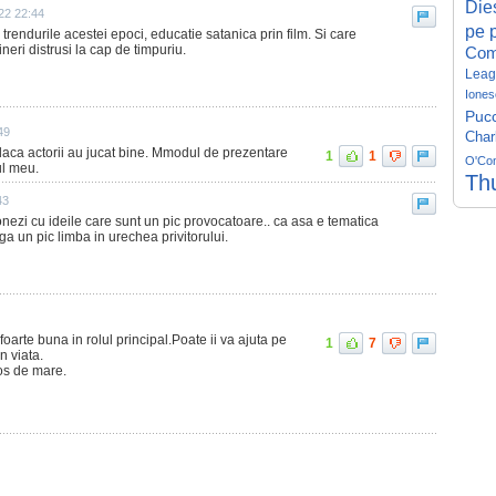
Die
22 22:44
pe p
e trendurile acestei epoci, educatie satanica prin film. Si care
neri distrusi la cap de timpuriu.
Com
Leag
Iones
Pucc
49
Char
daca actorii au jucat bine. Mmodul de prezentare
1
1
O'Co
ul meu.
Th
43
onezi cu ideile care sunt un pic provocatoare.. ca asa e tematica
ga un pic limba in urechea privitorului.
 foarte buna in rolul principal.Poate ii va ajuta pe
1
7
n viata.
os de mare.