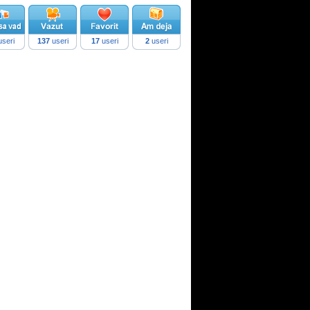
seri
137
useri
17
useri
2
useri