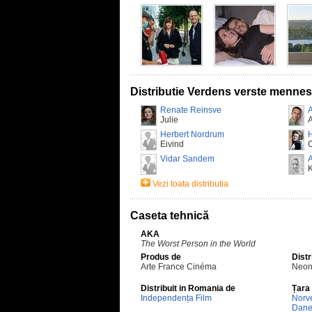
Distributie Verdens verste menne
Renate Reinsve
A
Julie
A
Herbert Nordrum
Eivind
Vidar Sandem
K
Vezi toata distributia
Caseta tehnică
AKA
The Worst Person in the World
Produs de
Distr
Arte France Cinéma
Neo
Distribuit in Romania de
Țara
Independența Film
Norv
Dane