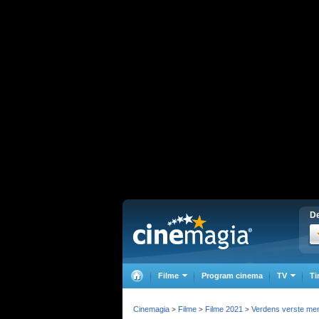
De
Filme
Program cinema
TV
Ti
Cinemagia
Filme
Filme 2021
Verdens verste me
>
>
>