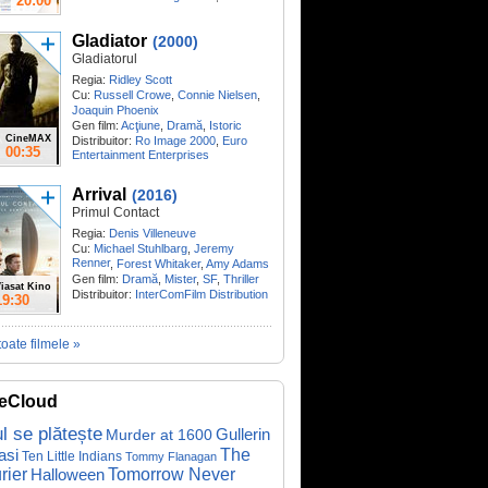
20:00
Gladiator
(2000)
Gladiatorul
Regia:
Ridley Scott
Cu:
Russell Crowe
,
Connie Nielsen
,
Joaquin Phoenix
Gen film:
Acţiune
,
Dramă
,
Istoric
CineMAX
Distribuitor:
Ro Image 2000
,
Euro
00:35
Entertainment Enterprises
Arrival
(2016)
Primul Contact
Regia:
Denis Villeneuve
Cu:
Michael Stuhlbarg
,
Jeremy
Renner
,
Forest Whitaker
,
Amy Adams
Gen film:
Dramă
,
Mister
,
SF
,
Thriller
iasat Kino
Distribuitor:
InterComFilm Distribution
19:30
toate filmele »
eCloud
ul se plătește
Gullerin
Murder at 1600
asi
The
Ten Little Indians
Tommy Flanagan
rier
Halloween
Tomorrow Never