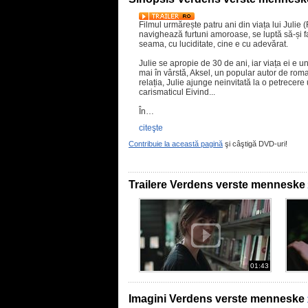
Filmul urmărește patru ani din viața lui Julie
navighează furtuni amoroase, se luptă să-și f
seama, cu luciditate, cine e cu adevărat.
Julie se apropie de 30 de ani, iar viața ei e un
mai în vârstă, Aksel, un popular autor de roman
relația, Julie ajunge neinvitată la o petrecere 
carismaticul Eivind...
În…
citeşte
Contribuie la această pagină
şi câştigă DVD-uri!
Trailere Verdens verste menneske
01:43
Imagini Verdens verste menneske