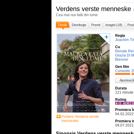
Verdens verste menneske
Cea mai rea fată din lume
Detalii
Distribuţie
Premii
Imagini (18)
Post
Regia
Joachim Tri
Cu
Renate Rei
Grazia Di 
Brenner
Gen film
Comedie
D
Ajustează
Durata
121 minute
Rating
Premiera 
04.02.2022
Postere Verdens verste
menneske
Premiera i
09.07.2021
Sinopsis Verdens verste mennesk