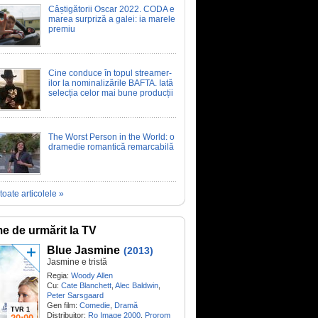
Câștigătorii Oscar 2022. CODA e
marea surpriză a galei: ia marele
premiu
Cine conduce în topul streamer-
ilor la nominalizările BAFTA. Iată
selecția celor mai bune producții
The Worst Person in the World: o
dramedie romantică remarcabilă
toate articolele »
me de urmărit la TV
Blue Jasmine
(2013)
Jasmine e tristă
Regia:
Woody Allen
Cu:
Cate Blanchett
,
Alec Baldwin
,
Peter Sarsgaard
Gen film:
Comedie
,
Dramă
TVR 1
Distribuitor:
Ro Image 2000
,
Prorom