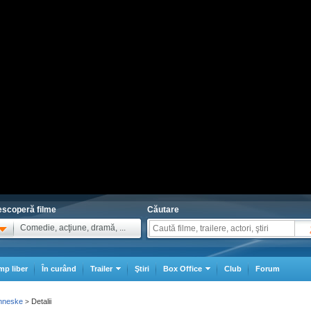
scoperă filme
Căutare
Comedie, acţiune, dramă, ...
mp liber
În curând
Trailer
Ştiri
Box Office
Club
Forum
nneske
Detalii
>