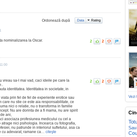
Ordonează după
Data
Rating
1
ita nominalizarea la Oscar.
2
2
11:00
u vreau sa-l mai vad, caci ideile pe care la
V
2
2
..
uta identitatea. Identitatea in societate, in
Vezi 
viata prin fel de fel de experiente erotice sau
m care nu stie ce este aia responsabilitate, ce
uma nici o relatie, nu o transforma in familie
cept. Nu are dorinta de a fi mama, nu are spirit
Cin
 de ani,
ci asociaza profesiunea medicului cu cel a
Tot
 atrage nici psihologia. Incearca cu fotografia,
Sav
esiei, nu patrunde in interiorul sufletului, asa ca
ie cu adevarat, ramane ca…
citeşte
Cou