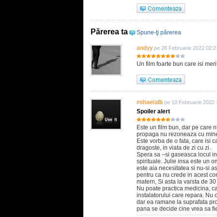
Părerea ta
Spune-ţi părerea
andyy
pe 28 Februarie 2022 02:2
Un film foarte bun care isi mer
mihaelatb
pe 10 Februarie 2022 
Spoiler alert
Este un film bun, dar pe care n
propaga nu rezoneaza cu mine
Este vorba de o fata, care isi ca
dragoste, in viata de zi cu zi.
Spera sa –si gaseasca locul in 
spirituale. Julie insa este un o
este aia necesitatea si nu-si as
pentru ca nu crede in acest con
matern, Si asta la varsta de 30
Nu poate practica medicina, ca
instalatorului care repara. Nu o
dar ea ramane la suprafata prof
pana se decide cine vrea sa f