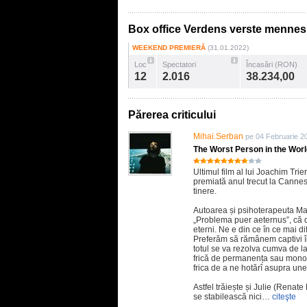
Box office Verdens verste menne
WEEKEND PREMIERĂ
(31.01.2022)
Loc
Spectatori
Încasări (RON)
12
2.016
38.234,00
Părerea criticului
Mihai.Serban
pe 04 Februarie 2
The Worst Person in the Wor
Ultimul film al lui Joachim Trie
premiată anul trecut la Cannes
tinere.
Autoarea și psihoterapeuta Mar
„Problema puer aeternus”, că di
eterni. Ne e din ce în ce mai di
Preferăm să rămânem captivi în
totul se va rezolva cumva de la
frică de permanența sau monoto
frica de a ne hotărî asupra unei
Astfel trăiește și Julie (Renat
se stabilească nici…
citeşte