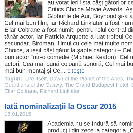
au votat ieri lista câştigătorilor c
Critics Choice Movie Awards. Aş
Globurile de Aur,
Boyhood
şi-a 
Cel mai bun
film
, iar
Richard Linklater
a fost numi
Ellar Coltrane
a fost numit, pentru rolul central 
tânăr actor, iar
Patricia Arquette
a luat trofeul Ce
secundar.
Birdman
,
filmul
cu cele mai multe nomi
Choice, a ieşit câştigător la şapte categorii – Ce
bun actor într-o
comedie
(Michael Keaton), Cel 
actori, Cea mai bună coloană sonoră, Cel mai bun
mai bun montaj şi Ce...
citeşte
Taguri:
Life Itself
,
Dawn of the Planet of the Apes
,
Th
Guardians of the Galaxy
,
The Grand Budapest Hotel
,
Ellar Coltrane
,
Richard Linklater
Iată nominalizaţii la Oscar 2015
15.01.2015
Academia nu se îndură să nomin
producţii din zece la categoria 