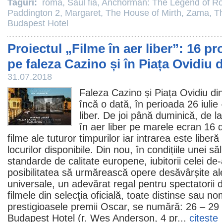
Taguri:
roma
,
Saul fia
,
Anchorman: The Legend of R
Paddington 2
,
Margaret
,
The House of Mirth
,
Zama
,
Th
Budapest Hotel
Proiectul „Filme în aer liber”: 16 pr
pe faleza Cazino și în Piața Ovidiu
31.07.2018
Faleza Cazino și Piața Ovidiu d
încă o dată, în perioada 26 iuli
liber. De joi până duminică, de la
în aer liber pe marele ecran 16 
filme ale tuturor timpurilor iar intrarea este liberă
locurilor disponibile. Din nou, în condițiile unei să
standarde de calitate europene, iubitorii celei de
posibilitatea să urmărească opere desăvârșite al
universale, un adevărat regal pentru spectatorii d
filmele
din selecţia oficială, toate distinse sau no
prestigioasele
premii
Oscar
, se numără: 26 – 29 
Budapest Hotel
(r. Wes Anderson, 4
pr
...
citeşte