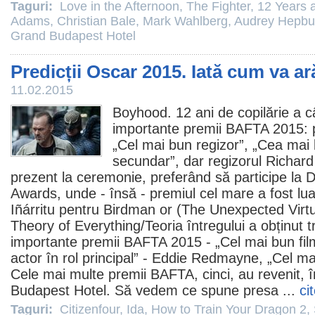
Taguri:
Love in the Afternoon
,
The Fighter
,
12 Years 
Adams
,
Christian Bale
,
Mark Wahlberg
,
Audrey Hepbu
Grand Budapest Hotel
Predicții Oscar 2015. Iată cum va a
11.02.2015
Boyhood. 12 ani de copilărie
a câ
importante
premii
BAFTA 2015: p
„Cel mai bun regizor”, „Cea mai b
secundar”, dar regizorul Richard 
prezent la ceremonie, preferând să participe la D
Awards, unde - însă -
premiul
cel mare a fost lu
Iñárritu
pentru
Birdman
or (The Unexpected Virtu
Theory of Everything
/Teoria întregului a obținut t
importante
premii
BAFTA 2015 - „Cel mai bun
fi
actor în rol principal” -
Eddie Redmayne
, „Cel ma
Cele mai multe
premii
BAFTA, cinci, au revenit, î
Budapest Hotel
. Să vedem ce spune presa ...
ci
Taguri:
Citizenfour
,
Ida
,
How to Train Your Dragon 2
,