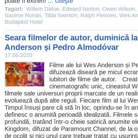
poate fi extrem ...
citeşte
Taguri:
Willem Dafoe
,
Edward Norton
,
Owen Wilson
,
Saoirse Ronan
,
Tilda Swinton
,
Ralph Fiennes
,
Wes An
Budapest Hotel
Seara filmelor de autor, duminică l
Anderson și Pedro Almodóvar
17.05.2020
Filme
ale lui
Wes Anderson
și
Pe
difuzează diseară pe micul ecran,
iubitori de
filme
de autor. Creator
cinematografic unic, cineastul 
filmele
sale universuri proprii marcate de un rea
evoluează după alte reguli. Fiecare
film
al lui We
Timpul însuși pare că stă în loc, oprindu-se în
definesc o anumită perioadă idealizată. Filmele s
profundă, tratând într-o cheie satirică anumite 
Kingdom
, difuzat de Paramount Channel, de la 
de ocolit şi nici unul care trebuie tratat cu uşurin