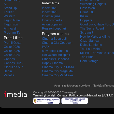
Scurt metraj
În pielea mea
Index filme
SF
Wuthering Heights
Stand Up
Index 2026
Obsession
Thriller
Index 2025
Crime 101
Western
Index acţiune
Kîzîm
Taguri filme
Index comedie
Hoppers
Taguri stiri
Actori populari
Good Luck, Have Fun, D
Arhiva stiri
Regizori populari
The Secret Agent
Program TV
Scream 7
Program cinema
How to Make a Killing
Premii filme
Cinema Bucuresti
Cazul Samca
Premii Oscar
Cinema City Cotroceni
Dolce far niente
Oscar 2026
IMAX
The Last Viking
Oscar 2025
Movieplex Cinema
Kill Bill: The Whole Blood
Oscar 2024
Hollywood Multiplex
The Bride!
Cannes
Cineplexx Baneasa
Cold Storage
Cannes 2026
Happy Cinema
Globul de Aur
Cinema City Sun Plaza
Berlin
Cinema City Mega Mall
Venetia
Cinema City ParkLake
Acest site folosește cookie-uri. Navigând în conti
Copyright© 2000-2026 Cinemagia®
Termeni şi condiţii
|
Contact
|
Politica de confidențialitate
|
A.N.P.C