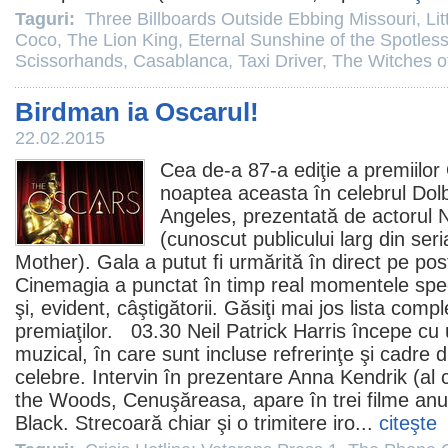
Taguri:
Three Billboards Outside Ebbing Missouri
,
Li
Coco
,
The Lion King
,
Eternal Sunshine of the Spotles
Scissorhands
,
Casablanca
,
Taxi Driver
,
The Witches o
Birdman ia Oscarul!
22.02.2015
Cea de-a 87-a ediţie a premiilor
noaptea aceasta în celebrul Dol
Angeles, prezentată de actorul N
(cunoscut publicului larg din ser
Mother). Gala a putut fi urmărită în direct pe pos
Cinemagia a punctat în timp real momentele spec
şi, evident, câştigătorii. Găsiţi mai jos lista compl
premiaţilor. 03.30 Neil Patrick Harris începe cu u
muzical, în care sunt incluse refrerinţe şi cadre 
celebre. Intervin în prezentare Anna Kendrik (al 
the Woods
, Cenuşăreasa, apare în trei
filme
anul
Black. Strecoară chiar şi o trimitere iro...
citeşte