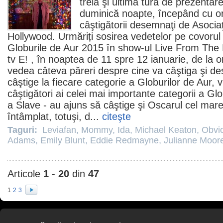
treia şi ultima tură de prezentar
duminică noapte, începând cu or
câştigătorii desemnaţi de Asociaţ
Hollywood. Urmăriți sosirea vedetelor pe covorul
Globurile de Aur 2015 în show-ul Live From The
tv E! , în noaptea de 11 spre 12 ianuarie, de la or
vedea câteva păreri despre cine va câştiga şi des
câştige la fiecare categorie a Globurilor de Aur, vi
câştigători ai celei mai importante categorii a Glo
a Slave - au ajuns să câştige şi Oscarul cel mare
întâmplat, totuşi, d...
citeşte
Taguri:
Leviafan
,
Mommy
,
Ida
,
Michael Keaton
,
Obvi
Adams
,
Emily Blunt
,
Eddie Redmayne
,
Julianne Moor
Articole
1
-
20
din
47
1
2
3