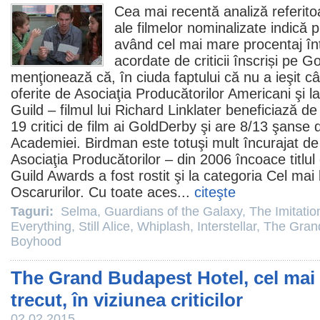
Cea mai recentă analiză referito
ale filmelor nominalizate indică 
având cel mai mare procentaj înt
acordate de criticii înscriși pe 
menţionează că, în ciuda faptului că nu a ieşit câş
oferite de Asociaţia Producătorilor Americani şi l
Guild –
filmul
lui Richard Linklater beneficiază de
19 critici de
film
ai GoldDerby şi are 8/13 şanse de
Academiei.
Birdman
este totuşi mult încurajat d
Asociaţia Producătorilor – din 2006 încoace titlul
Guild Awards a fost rostit şi la categoria Cel ma
Oscarurilor. Cu toate aces...
citeşte
Taguri:
Selma
,
Guardians of the Galaxy
,
The Imitati
Everything
,
Still Alice
,
Whiplash
,
Interstellar
,
The Gran
Boyhood
The Grand Budapest Hotel, cel mai 
trecut, în viziunea criticilor
02.02.2015