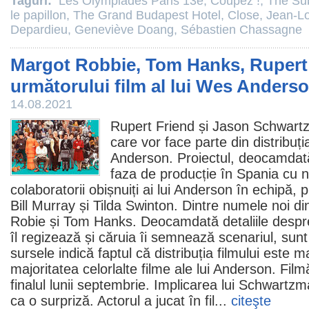
Taguri:
Les Olympiades Paris 13e
,
Coupez !
,
The Su
le papillon
,
The Grand Budapest Hotel
,
Close
,
Jean-Lo
Depardieu
,
Geneviève Doang
,
Sébastien Chassagne
Margot Robbie, Tom Hanks, Rupert 
următorului film al lui Wes Anders
14.08.2021
Rupert Friend
și
Jason Schwart
care vor face parte din distribuți
Anderson
. Proiectul, deocamdată 
faza de producție în Spania cu 
colaboratorii obișnuiți ai lui Anderson în echipă, 
Bill Murray
și
Tilda Swinton
. Dintre numele noi d
Robie și Tom Hanks. Deocamdată detaliile desp
îl regizează și căruia îi semnează scenariul, sunt
sursele indică faptul că distribuția filmului este 
majoritatea celorlalte
filme
ale lui Anderson. Filmă
finalul lunii septembrie. Implicarea lui Schwartzm
ca o surpriză. Actorul a jucat în
fil
...
citeşte