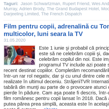
Taguri:
Jason Schwartzman
,
Rupert Friend
,
Wes And
Murray
,
Adrien Brody
,
The Grand Budapest Hotel
,
Moo
Darjeeling Limited
,
The French Dispatch
Film pentru copii, adrenalină cu To
multicolor, luni seara la TV
31.05.2020
Este 1 iunie şi probabil că princi
este să ne celebrăm copiii şi, d
celebrăm copilul din noi. Este im
programul TV include azi poate 
recent destinat copiilor. Completăm recomandăril
într-un rar rol negativ, dar şi cu unul dintre cele
realizate în ultimul deceniu.
Străjerii
TVR Internati
tabără din munţi au parte de o provocare atunci 
pierde în pădure. Cam aşa poate fi descris, într-
film
românesc pentru copii lansat în 2018. Dacă ad
putea părea prea simplă, aceasta este în acelaşi t