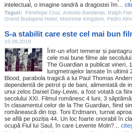
intelectual, o imagine tandră a dragostei îm...
cit
Taguri:
Penélope Cruz
,
Antonio Banderas
,
Ralph Fie
Grand Budapest Hotel
,
Moonrise Kingdom
,
Pedro Alm
S-a stabilit care este cel mai bun fi
15.09.2019
Într-un efort temerar și pantagrue
cele mai bune
filme
ale secolului
The Guardian a publicat vineri, 
lungmetrajelor lansate în ultimii
Blood
, parabola tragică a lui
Paul Thomas Ander
dependentă de petrol şi de bani, alimentată de i
unui zelos
Daniel Day-Lewis
, a fost votată ca fi
secolului XXI.
Filmul
românesc
4 luni, 3 săptămân
în clasamentul celor de la The Guardian, fiind si
românească din top.
Toni Erdmann
, turnat apro
se află pe poziția 44. Un loc foarte onorabil în cl
ocupă
Fiul lui Saul
, în care Levente Moln?...
cite