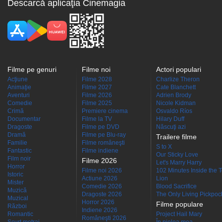
Descarcă aplicaţia Cinemagia
Filme pe genuri
Filme noi
Actori populari
Acţiune
Filme 2028
Charlize Theron
Animaţie
Filme 2027
Cate Blanchett
Aventuri
Filme 2026
Adrien Brody
Comedie
Filme 2025
Nicole Kidman
Crimă
Premiere cinema
Osvaldo Ríos
Documentar
Filme la TV
Hilary Duff
Dragoste
Filme pe DVD
Născuţi azi
Dramă
Filme pe Blu-ray
Trailere filme
Familie
Filme româneşti
S to X
Fantastic
Filme indiene
Our Sticky Love
Film noir
Filme 2026
Let's Marry Harry
Horror
Filme noi 2026
102 Minutes Inside the 
Istoric
Actiune 2026
Lion
Mister
Comedie 2026
Blood Sacrifice
Muzică
Dragoste 2026
The Only Living Pickpocke
Muzical
Horror 2026
Filme populare
Război
Indiene 2026
Romantic
Project Hail Mary
Româneşti 2026