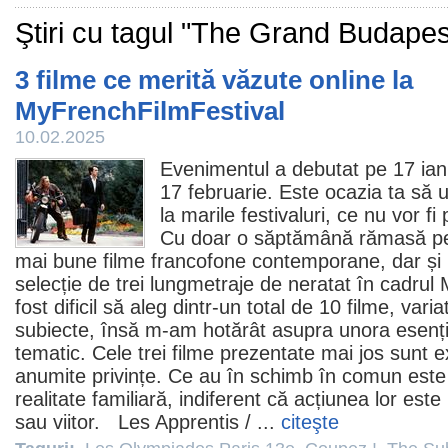
Ştiri cu tagul "The Grand Budapes
3 filme ce merită văzute online la
MyFrenchFilmFestival
10.02.2025
Evenimentul a debutat pe 17 ianu
17 februarie. Este ocazia ta să 
la marile festivaluri, ce nu vor f
Cu doar o săptămână rămasă pen
mai bune
filme
francofone contemporane, dar și u
selecție de trei lungmetraje de neratat în cadrul
fost dificil să aleg dintr-un total de 10 filme, variat
subiecte, însă m-am hotărât asupra unora esenți
tematic. Cele trei filme prezentate mai jos sunt e
anumite privințe. Ce au în schimb în comun este
realitate familiară, indiferent că acțiunea lor este
sau viitor.
Les Apprentis
/ ...
citeşte