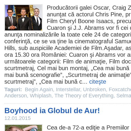
Producătorii galei
Oscar
,
Craig 
anunţat că actorul
Chris Pine
, p
Film
Cheryl Boone Isaacs, precum
Cuaron şi
J.J. Abrams
vor fi cei 
anunţa nominalizările la toate cele 24 de categorii
conferinţă, ce se va ţine la cinematograful Samu
Hills, sub auspiciile Academiei de
Film
.Aşadar, as
ora 15.30 ora României: Cuaron şi Abrams vor an
următoarele categorii:
Film
de animaţie, Film do
scurtmetraj, Cel mai bun montaj, „Cea mai bună 
mai bună scenografie”, „Scurtmetraj de animaţie
scurtmetraj”, „Cea mai bună c...
citeşte
Taguri:
Begin Again
,
Interstellar
,
Unbroken
,
Foxcatch
Anderson
,
Whiplash
,
The Theory of Everything
,
Selm
Boyhood ia Globul de Aur!
12.01.2015
Cea de-a 72-a ediţie a Premiilor