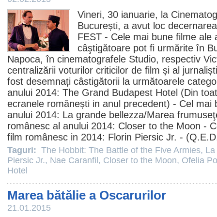
Vineri, 30 ianuarie, la Cinematog
București, a avut loc decernare
FEST - Cele mai bune
filme
ale 
câştigătoare pot fi urmărite în Bu
Napoca, în cinematografele
Studio
, respectiv
Vic
centralizării voturilor criticilor de
film
și al jurnaliș
fost desemnați câstigătorii la următoarele catego
anului 2014:
The Grand Budapest Hotel
(Din toa
ecranele românești in anul precedent) - Cel mai
anului 2014:
La grande bellezza
/Marea frumuseţ
românesc al anului 2014:
Closer to the Moon
- C
film
românesc in 2014:
Florin Piersic Jr.
- (Q.E.D.
Taguri:
The Hobbit: The Battle of the Five Armies
,
La
Piersic Jr.
,
Nae Caranfil
,
Closer to the Moon
,
Ofelia Po
Hotel
Marea bătălie a Oscarurilor
21.01.2015