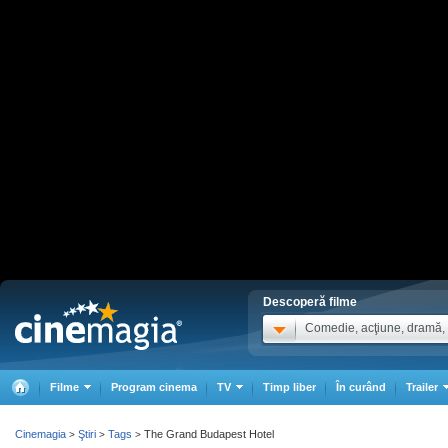
Descoperă filme
Comedie, acţiune, dramă, .
Filme
Program cinema
TV
Timp liber
În curând
Trailer
Cinemagia
Ştiri
Tags
The Grand Budapest Hotel
>
>
>