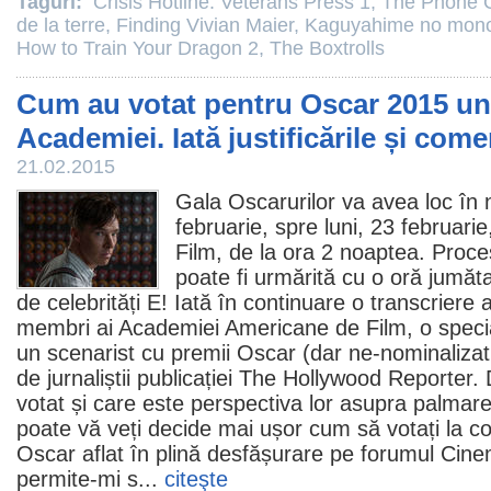
Taguri:
Crisis Hotline: Veterans Press 1
,
The Phone C
de la terre
,
Finding Vivian Maier
,
Kaguyahime no mono
How to Train Your Dragon 2
,
The Boxtrolls
Cum au votat pentru Oscar 2015 un
Academiei. Iată justificările și comen
21.02.2015
Gala Oscarurilor va avea loc în
februarie, spre luni, 23 februari
Film, de la ora 2 noaptea.
Proces
poate fi urmărită cu o oră jumăt
de celebrități E! Iată în continuare o transcriere 
membri ai Academiei Americane de
Film
, o speci
un scenarist cu
premii
Oscar
(dar ne-nominalizat 
de jurnaliștii publicației The Hollywood Reporter.
votat și care este perspectiva lor asupra palmaresu
poate vă veți decide mai ușor cum să votați la
co
Oscar aflat în plină desfășurare pe forumul Cin
permite-mi s...
citeşte