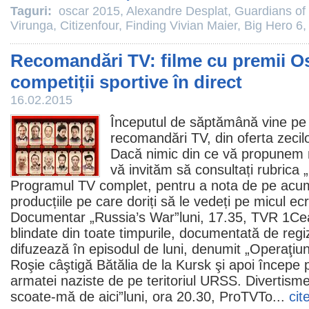
Taguri:
oscar 2015
,
Alexandre Desplat
,
Guardians of
Virunga
,
Citizenfour
,
Finding Vivian Maier
,
Big Hero 6
Recomandări TV: filme cu premii Os
competiții sportive în direct
16.02.2015
Începutul de săptămână vine pe
recomandări TV, din oferta zecilo
Dacă nimic din ce vă propunem n
vă invităm să consultați rubrica „
Programul TV complet
, pentru a nota de pe acu
producțiile pe care doriți să le vedeți pe micul 
Documentar „Russia’s War”luni, 17.35, TVR 1Ce
blindate din toate timpurile, documentată de regi
difuzează în episodul de luni, denumit „Operaţiu
Roşie câştigă Bătălia de la Kursk şi apoi începe
armatei naziste de pe teritoriul URSS. Divertisme
scoate-mă de aici”luni, ora 20.30, ProTVTo...
cit