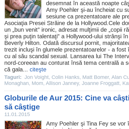
desemnat în această noapte câşti
Amy Poehler
şi-au încheiat cu s
sesiune ca prezentatoare ale prem
Asociaţia Presei Străine de la Hollywood.Cele d
un „bun venit” ironic, adresat mulţimii de „copii r
şi prea puţin talentaţi” a Hollywood-ului strânşi în
Beverly Hilton. Odată discursul pornit, majoritate
trezit incluşi în glumele prezentatoarelor - a fost 
cu al său scandal sexual. Lansarea lui
The Inter
nord-coreean au conturat însă tema centrală a s
că gala...
citeşte
Taguri:
Jon Voight
,
Colin Hanks
,
Matt Bomer
,
Alan C
Monaghan
,
Mom
,
Allison Janney
,
Joanne Froggatt
,
Ka
Globurile de Aur 2015: Cine va câşti
să câştige
11.01.2015
Amy Poehler
şi
Tina Fey
se vor 