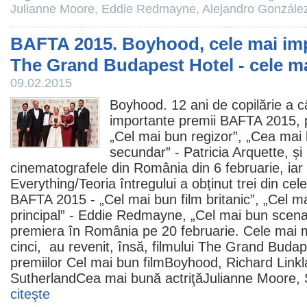
Julianne Moore
,
Eddie Redmayne
,
Alejandro González
BAFTA 2015. Boyhood, cele mai imp
The Grand Budapest Hotel - cele m
09.02.2015
Boyhood. 12 ani de copilărie
a câ
importante
premii
BAFTA 2015, p
„Cel mai bun regizor”, „Cea mai b
secundar” - Patricia Arquette, și 
cinematografele din România din 6 februarie, iar
Everything
/Teoria întregului a obținut trei din c
BAFTA 2015 - „Cel mai bun
film
britanic”, „Cel ma
principal” - Eddie Redmayne, „Cel mai bun scenar
premiera în România pe 20 februarie. Cele mai 
cinci, au revenit, însă, filmului
The Grand Budape
premiilor Cel mai bun
film
Boyhood, Richard Linkl
SutherlandCea mai bună actriţăJulianne Moore,
citeşte