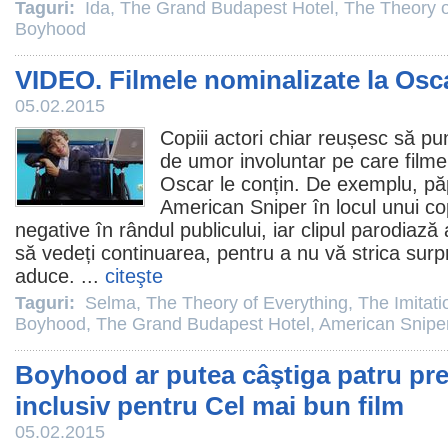
Taguri:
Ida
,
The Grand Budapest Hotel
,
The Theory o
Boyhood
VIDEO. Filmele nominalizate la Osc
05.02.2015
Copiii actori chiar reușesc să 
de umor involuntar pe care
filme
Oscar
le conțin. De exemplu, pă
American Sniper
în locul unui cop
negative în rândul publicului, iar clipul parodiaz
să vedeți continuarea, pentru a nu vă strica surpr
aduce. ...
citeşte
Taguri:
Selma
,
The Theory of Everything
,
The Imitat
Boyhood
,
The Grand Budapest Hotel
,
American Snipe
Boyhood ar putea câştiga patru pre
inclusiv pentru Cel mai bun film
05.02.2015