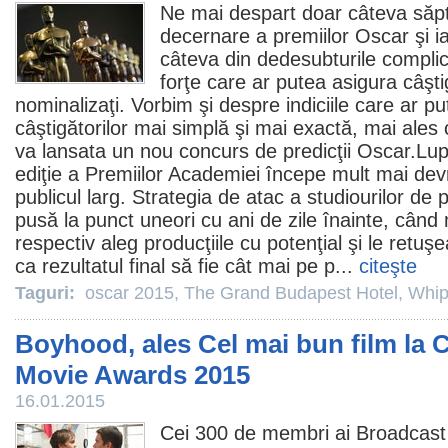
Ne mai despart doar câteva săp
decernare a premiilor
Oscar
şi i
câteva din dedesubturile complic
forţe care ar putea asigura câşti
nominalizaţi. Vorbim şi despre indiciile care ar p
câştigătorilor mai simplă şi mai exactă, mai ale
va lansata un nou concurs de predicţii Oscar.Lu
ediţie a Premiilor Academiei începe mult mai de
publicul larg. Strategia de atac a studiourilor de
pusă la punct uneori cu ani de zile înainte, când 
respectiv aleg producţiile cu potenţial şi le retuş
ca rezultatul final să fie cât mai pe p...
citeşte
Taguri:
oscar 2015
,
The Grand Budapest Hotel
,
Whip
Boyhood, ales Cel mai bun film la C
Movie Awards 2015
16.01.2015
Cei 300 de membri ai Broadcas