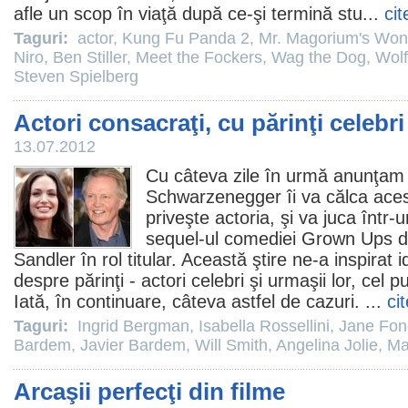
afle un scop în viaţă după ce-şi termină stu...
cit
Taguri:
actor
,
Kung Fu Panda 2
,
Mr. Magorium's Wo
Niro
,
Ben Stiller
,
Meet the Fockers
,
Wag the Dog
,
Wolf
Steven Spielberg
Actori consacraţi, cu părinţi celebri
13.07.2012
Cu câteva zile în urmă anunţam c
Schwarzenegger îi va călca ace
priveşte actoria, şi va juca într-
sequel-ul comediei Grown Ups 
Sandler în rol titular. Această ştire ne-a inspirat i
despre părinţi - actori celebri şi urmaşii lor, cel puţ
Iată, în continuare, câteva astfel de cazuri. ...
ci
Taguri:
Ingrid Bergman
,
Isabella Rossellini
,
Jane Fon
Bardem
,
Javier Bardem
,
Will Smith
,
Angelina Jolie
,
Ma
Arcaşii perfecţi din filme