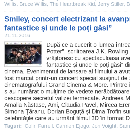
Willis
,
Bruce Willis
,
The Heartbreak Kid
,
Jerry Stiller
,
B
Smiley, concert electrizant la avan
fantastice şi unde le poţi găsi”
21.11.2016
După ce a cucerit o lumea între
Potter”, scriitoarea
J.K. Rowling
vrăjitoresc cu spectaculoasa ave
fantastice şi unde le poţi găsi
” d
cinema
. Evenimentul de lansare al filmului a avut
fost marcat printr-un concert special susţinut de 
cinematografului Grand Cinema & More. Printre in
s-au numărat o mulţime de vedete nerăbdătoare să
descopere secretul valizei fermecate.
Andreea M
Amalia Năstase, Ami,
Claudia Pavel
, Mircea Ere
Simona Ţăranu, Dorian Boguţă şi Dima Trofin sun
celebrităţile care au urmărit
filmul
3D în format D
Taguri:
Colin Farrell
,
Carmen Ejogo
,
Jon Voight
,
Sam