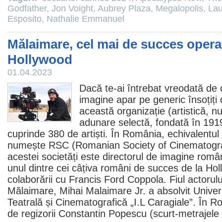
Godfather
,
Jon Voight
,
Aubrey Plaza
,
Megalopolis
,
Lau
Esposito
,
Nathalie Emmanuel
Mălaimare, cel mai de succes opera
Hollywood
01.04.2023
Dacă te-ai întrebat vreodată de c
imagine apar pe generic însoțiți 
această organizație (artistică, nu
adunare selectă, fondată în 1919
cuprinde 380 de artiști. În România, echivalentul 
numește RSC (Romanian Society of Cinematogr
acestei societăți
este directorul de imagine româ
unul dintre cei câțiva români de succes de la Ho
colaborării cu
Francis Ford Coppola
. Fiul actorul
Mălaimare
,
Mihai Malaimare Jr.
a absolvit Univer
Teatrală și Cinematografică „I.L Caragiale”. În R
de regizorii
Constantin Popescu
(scurt-metrajele 