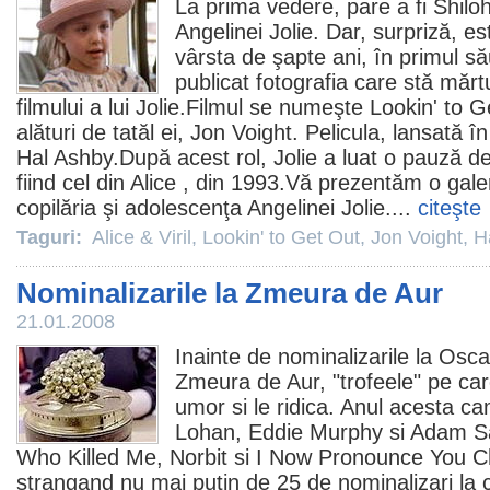
La prima vedere, pare a fi Shiloh,
Angelinei Jolie
. Dar, surpriză, es
vârsta de şapte ani, în primul s
publicat fotografia care stă mărt
filmului a lui Jolie.
Filmul
se numeşte
Lookin' to G
alături de tatăl ei,
Jon Voight
. Pelicula, lansată î
Hal Ashby
.După acest rol, Jolie a luat o pauză de
fiind cel din
Alice
, din 1993.Vă prezentăm o galeri
copilăria şi adolescenţa Angelinei Jolie....
citeşte
Taguri:
Alice & Viril
,
Lookin' to Get Out
,
Jon Voight
,
H
Nominalizarile la Zmeura de Aur
21.01.2008
Inainte de nominalizarile la
Osca
Zmeura de Aur, "trofeele" pe ca
umor si le ridica. Anul acesta c
Lohan
,
Eddie Murphy
si
Adam Sa
Who Killed Me
,
Norbit
si
I Now Pronounce You C
strangand nu mai putin de 25 de nominalizari la 