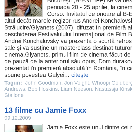
Bucureşti (B-EST IFF) se va des
perioada 20 - 25 aprilie, la cine
Corso. Invitatul de onoare al B
altul decât marele regizor rus Andrei Konchalov
Strălucire
/Glyanets (2007), difuzat în premieră 
deschiderea Festivalulului Internaţional de
Film
Bu
Andrei Konchalovsky va prezenta o scurtă retrosp
sale şi va susţine un masterclass destinat tuturor
cinema
.Glyanets, primul
film
de
cinema
făcut de
de pauză de la anteriorul său opus,
Dom durako
prezentat în premieră absolută în România, în 
spune povestea Galyei...
citeşte
Taguri:
John Goodman
,
Jon Voight
,
Whoopi Goldber
Andrews
,
Bob Hoskins
,
Liam Neeson
,
Nastassja Kinsk
Stallone
13 filme cu Jamie Foxx
09.12.2009
Jamie Foxx
este unul dintre cei 