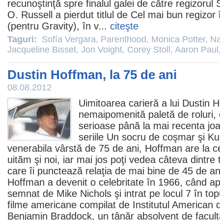
recunoştinţă spre finalul galei de către regizorul
O. Russell a pierdut titlul de Cel mai bun regizor
(pentru
Gravity
), în v...
citeşte
Taguri:
Sofía Vergara
,
Parenthood
,
Monica Potter
,
Na
Jacqueline Bisset
,
Jon Voight
,
Corey Stoll
,
Aaron Paul
Dustin Hoffman, la 75 de ani
08.08.2012
Uimitoarea carieră a lui
Dustin 
nemaipomenită paletă de roluri, 
serioase până la mai recenta jo
seriile Un socru de coşmar şi
Ku
venerabila vârstă de 75 de ani, Hoffman are la c
uităm şi noi, iar mai jos poţi vedea câteva dintre t
care îi punctează relaţia de mai bine de 45 de an
Hoffman a devenit o celebritate în 1966, când a
semnat de
Mike Nichols
şi intrat pe locul 7 în t
filme
americane compilat de Institutul American
Benjamin Braddock, un tânăr absolvent de faculta