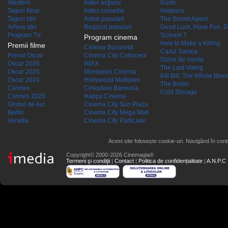
Western
Index acţiune
Kîzîm
Taguri filme
Index comedie
Hoppers
Taguri stiri
Actori populari
The Secret Agent
Arhiva stiri
Regizori populari
Good Luck, Have Fun, D
Program TV
Scream 7
Program cinema
How to Make a Killing
Premii filme
Cinema Bucuresti
Cazul Samca
Premii Oscar
Cinema City Cotroceni
Dolce far niente
Oscar 2026
IMAX
The Last Viking
Oscar 2025
Movieplex Cinema
Kill Bill: The Whole Blood
Oscar 2024
Hollywood Multiplex
The Bride!
Cannes
Cineplexx Baneasa
Cold Storage
Cannes 2026
Happy Cinema
Globul de Aur
Cinema City Sun Plaza
Berlin
Cinema City Mega Mall
Venetia
Cinema City ParkLake
Acest site folosește cookie-uri. Navigând în conti
Copyright© 2000-2026 Cinemagia®
Termeni şi condiţii
|
Contact
|
Politica de confidențialitate
|
A.N.P.C