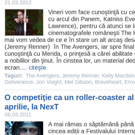
21.03.2012
Vineri vom face cunoştinţă cu c
cu arcul din Panem, Katniss Eve
Lawrence
), pentru că atunci se 
cinematografele româneşti
The 
mai vom vedea de ce e în stare un alt arcaş des
(
Jeremy Renner
) în
The Avengers
, iar spre fin
cunoştinţă cu Merida, o prinţesă a cărei abilitat
a nobililor din ţinut. În cinstea lor, un material de
ecran....
citeşte
Taguri:
The Avengers
,
Jeremy Renner
,
Kelly Macdon
Deliverance
,
Jon Voight
,
Mel Gibson
,
Braveheart
,
Erro
O competiţie ca un roller-coaster al 
aprilie, la NexT
06.03.2011
A mai rămas o săptămână până l
cincea ediții a
Festivalului Inter