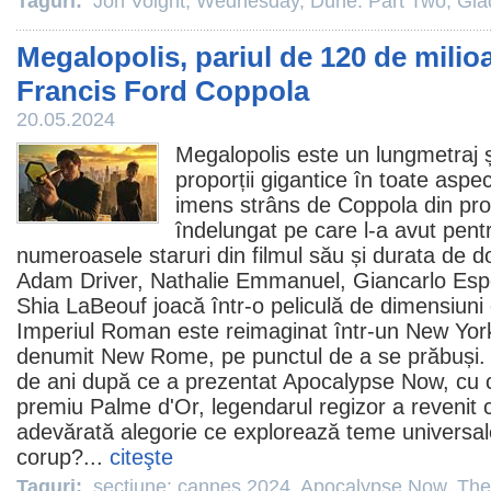
Taguri:
Jon Voight
,
Wednesday
,
Dune: Part Two
,
Glad
Megalopolis, pariul de 120 de milioa
Francis Ford Coppola
20.05.2024
Megalopolis
este un lungmetraj șt
proporții gigantice în toate aspec
imens strâns de Coppola din propr
îndelungat pe care l-a avut pentr
numeroasele staruri din
filmul
său și durata de d
Adam Driver
,
Nathalie Emmanuel
,
Giancarlo Esp
Shia LaBeouf
joacă într-o peliculă de dimensiuni
Imperiul Roman este reimaginat într-un New Yor
denumit New Rome, pe punctul de a se prăbuși. 
de ani după ce a prezentat
Apocalypse Now
, cu 
premiu
Palme d'Or, legendarul regizor a revenit 
adevărată alegorie ce explorează teme universa
corup?...
citeşte
Taguri:
sectiune: cannes 2024
,
Apocalypse Now
,
The