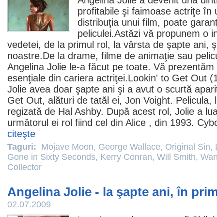
Angelina Jolie
a devenit una dint
profitabile şi faimoase actriţe în 
distribuţia unui
film
, poate garan
peliculei.Astăzi vă propunem o i
vedetei, de la primul rol, la vârsta de şapte ani, ş
noastre.De la drame,
filme
de animaţie sau pelicu
Angelina Jolie le-a făcut pe toate. Vă prezentăm 
esenţiale din cariera actriţei.
Lookin' to Get Out
(1
Jolie avea doar şapte ani şi a avut o scurtă apari
Get Out, alături de tatăl ei,
Jon Voight
. Pelicula,
regizată de
Hal Ashby
. După acest rol, Jolie a lu
următorul ei rol fiind cel din
Alice
, din 1993.
Cybo
citeşte
Taguri:
Mojave Moon
,
George Wallace
,
Original Sin
,
Gone in Sixty Seconds
,
Kerry Conran
,
Will Smith
,
Wan
Collector
Angelina Jolie - la şapte ani, în prim
02.07.2009