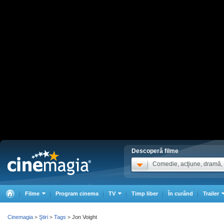
Descoperă filme
Comedie, acţiune, dramă, .
Filme
Program cinema
TV
Timp liber
În curând
Trailer
Cinemagia
Ştiri
Tags
Jon Voight
>
>
>