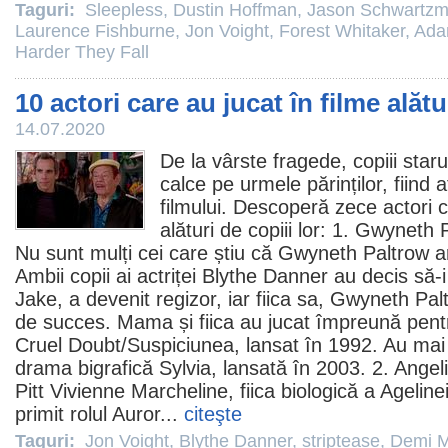
Taguri:
Sleepless
,
Dustin Hoffman
,
Jason Schwartz
Laurence Fishburne
,
Jon Voight
,
Forest Whitaker
,
Ada
Harder They Fall
10 actori care au jucat în filme alătu
14.07.2020
De la vârste fragede, copiii staru
calce pe urmele părinților, fiind
filmului. Descoperă zece actori 
alături de copiii lor: 1.
Gwyneth P
Nu sunt mulți cei care știu că Gwyneth Paltrow 
Ambii copii ai actriței Blythe Danner au decis să-
Jake, a devenit regizor, iar fiica sa, Gwyneth Palt
de succes. Mama și fiica au jucat împreună pent
Cruel Doubt
/Suspiciunea, lansat în 1992. Au ma
drama bigrafică
Sylvia
, lansată în 2003. 2.
Angeli
Pitt Vivienne Marcheline, fiica biologică a Ageline
primit rolul Auror...
citeşte
Taguri:
Jon Voight
,
Blythe Danner
,
striptease
,
Demi 