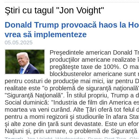
Ştiri cu tagul "Jon Voight"
Donald Trump provoacă haos la Ho
vrea să implementeze
05.05.2025
Preşedintele american Donald T
producţiilor americane realizate î
pregăteşte taxe de 100%. O mar
blockbusterelor americane sunt re
pentru costuri de producţie mai mici, iar pentru
realitate este "o problemă de siguranţă naţională
"Siguranţă Naţională". În stilul propriu, Trump a
Social duminică: "Industria de
film
din America e
moartea va veni curând. Alte Ţări oferă tot felul 
pentru a momi regizorii şi studiourile în afara St
şi alte zone din ţară sunt devastate. Este un efort
Naţiuni şi, prin urmare, o problemă de Siguranţă