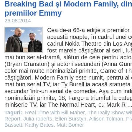
Breaking Bad şi Modern Family, din
premiilor Emmy
26.08.2014
Cea de-a 66-a ediţie a premiilo
această noapte, în cadrul unei c
cadrul Nokia Theatre din Los An
fost marele câştigător al serii, 
mai bun serial-dramă, alături de cele pentru acto
(
Bryan Cranston
) şi actorii secundari (
Anna Gun
celor mai multe nominalizări primite,
Game of Th
câştigători.
Modern Family
este numit, pentru al c
mai bun serial TV, iar Ty Burell ia acasă statuet
secundar într-un serial de
comedie
. Aşa cum ind
nominalizări primite, 18,
Fargo
a triumfat la cat
miniserie TV, iar
The Normal Heart
, cu
Mark R
..
Taguri:
Real Time with Bill Maher
,
The Daily Show wi
Report
,
Julia roberts
,
Ellen Burstyn
,
Allison Tolman
,
Fr
Bassett
,
Kathy Bates
,
Matt Bomer