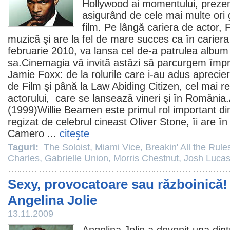
Hollywood ai momentului, prezenţa
asigurând de cele mai multe ori 
film
. Pe lângă cariera de actor, F
muzică şi are la fel de mare succes ca în cariera
februarie
2010
, va lansa cel de-a patrulea album
sa.Cinemagia vă invită astăzi să parcurgem împre
Jamie Foxx: de la rolurile care i-au adus aprec
de
Film
şi până la
Law Abiding Citizen
, cel mai r
actorului, care se lansează vineri şi în România.
(1999)Willie Beamen este primul rol important din
regizat de celebrul cineast
Oliver Stone
, îi are î
Camero
...
citeşte
Taguri:
The Soloist
,
Miami Vice
,
Breakin' All the Rule
Charles
,
Gabrielle Union
,
Morris Chestnut
,
Josh Luca
Sexy, provocatoare sau războinică! 
Angelina Jolie
13.11.2009