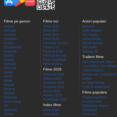
Filme pe genuri
Filme noi
Actori populari
Acţiune
Filme 2028
Beyoncé
Animaţie
Filme 2027
Sofía Vergara
Aventuri
Filme 2026
Tom Hanks
Comedie
Filme 2025
Adrien Brody
Crimă
Premiere cinema
Nicole Kidman
Documentar
Filme la TV
Will Smith
Dragoste
Filme pe DVD
Născuţi azi
Dramă
Filme pe Blu-ray
Trailere filme
Familie
Filme româneşti
Bad Lieutenant: Tokyo
Fantastic
Filme indiene
Your Mother Your Mother 
Film noir
Filme 2026
Violent Night 2
Horror
Filme noi 2026
Nelson-san, anata wa hit
Istoric
Actiune 2026
Buddy
Mister
Comedie 2026
All Night Wrong
Muzică
Dragoste 2026
3 zile în septembrie
Muzical
Horror 2026
Filme populare
Război
Indiene 2026
Romantic
Project Hail Mary
Româneşti 2026
Scurt metraj
În pielea mea
Index filme
SF
Wuthering Heights
Stand Up
Index 2026
Obsession
Thriller
Index 2025
Crime 101