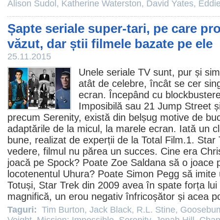
Alison Sudol
,
Katherine Waterston
,
David Yates
,
Eddi
Șapte seriale super-tari, pe care pro
văzut, dar știi filmele bazate pe ele
25.11.2015
Unele seriale TV sunt, pur și sim
atât de celebre, încât se cer si
ecran. Începând cu blockbuster
Imposibilă sau
21 Jump Street
ș
precum
Serenity
, există din belșug motive de bu
adaptările de la micul, la marele ecran. Iată un 
bune, realizat de experții de la Total
Film
.1.
Star 
vedere,
filmul
nu părea un succes. Cine era
Chri
joacă pe Spock? Poate
Zoe Saldana
să o joace p
locotenentul Uhura? Poate Simon Pegg să imite 
Totuși, Star Trek din
2009
avea în spate forța lui
magnifică, un erou negativ înfricoșător și acea p
Taguri:
Tim Burton
,
Jack Black
,
R.L. Stine
,
Goosebu