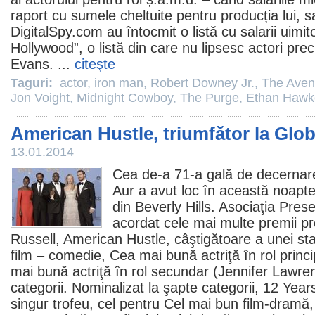
raport cu sumele cheltuite pentru producția lui, s
DigitalSpy.com au întocmit o listă cu salarii uimi
Hollywood”, o listă din care nu lipsesc actori pr
Evans
. ...
citeşte
Taguri:
actor
,
iron man
,
Robert Downey Jr.
,
The Aven
Jon Voight
,
Midnight Cowboy
,
The Purge
,
Ethan Hawk
American Hustle, triumfător la Glob
13.01.2014
Cea de-a 71-a gală de decernare
Aur a avut loc în această noapte
din Beverly Hills. Asociaţia Pres
acordat cele mai multe
premii
pr
Russell
,
American Hustle
, câştigătoare a unei s
film
–
comedie
, Cea mai bună actriţă în rol princi
mai bună actriţă în rol secundar (
Jennifer Lawre
categorii. Nominalizat la şapte categorii,
12 Year
singur trofeu, cel pentru Cel mai bun
film
-dramă, 