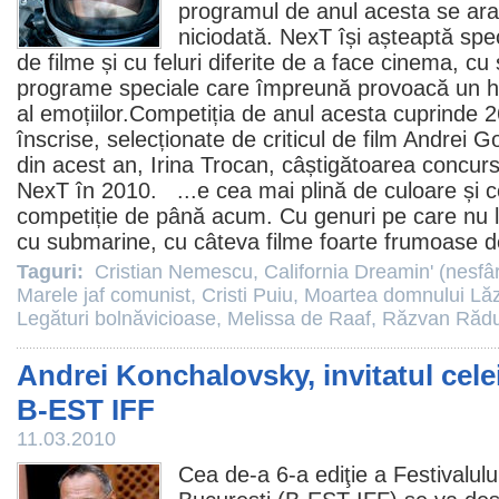
programul de anul acesta se ara
niciodată. NexT își așteaptă spect
de
filme
și cu feluri diferite de a face
cinema
, cu 
programe speciale care împreună provoacă un hal
al emoțiilor.Competiția de anul acesta cuprinde 26
înscrise, selecționate de criticul de
film
Andrei Go
din acest an, Irina Trocan, câștigătoarea concursul
NexT în
2010
. ...e cea mai plină de culoare și 
competiție de până acum. Cu genuri pe care nu 
cu submarine, cu câteva filme foarte frumoase de
Taguri:
Cristian Nemescu
,
California Dreamin' (nesfâr
Marele jaf comunist
,
Cristi Puiu
,
Moartea domnului Lă
Legături bolnăvicioase
,
Melissa de Raaf
,
Răzvan Rădu
Andrei Konchalovsky, invitatul celei 
B-EST IFF
11.03.2010
Cea de-a 6-a ediţie a Festivalulu