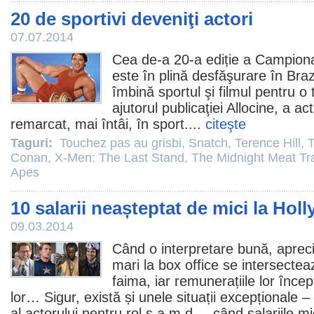
20 de sportivi deveniţi actori
07.07.2014
Cea de-a 20-a ediție a Campiona
este în plină desfăşurare în Braz
îmbină sportul şi
filmul
pentru o t
ajutorul publicaţiei Allocine, a ac
remarcat, mai întâi, în sport....
citeşte
Taguri:
Touchez pas au grisbi
,
Snatch
,
Terence Hill
,
T
Conan
,
X-Men: The Last Stand
,
The Midnight Meat Tr
Apes
10 salarii neașteptat de mici la Hol
09.03.2014
Când o interpretare bună, aprecier
mari la box office se intersecte
faima, iar remunerațiile lor încep
lor… Sigur, există și unele situații excepționale –
al actorului pentru rol ș.a.m.d. – când salariile mi