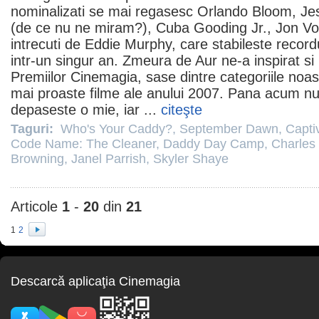
nominalizati se mai regasesc
Orlando Bloom
,
Jes
(de ce nu ne miram?),
Cuba Gooding Jr.
,
Jon Vo
intrecuti de Eddie Murphy, care stabileste recordu
intr-un singur an. Zmeura de Aur ne-a inspirat si p
Premiilor Cinemagia, sase dintre categoriile noast
mai proaste
filme
ale anului 2007. Pana acum nu
depaseste o mie, iar ...
citeşte
Taguri:
Who's Your Caddy?
,
September Dawn
,
Captiv
Code Name: The Cleaner
,
Daddy Day Camp
,
Charles
Browning
,
Janel Parrish
,
Skyler Shaye
Articole
1
-
20
din
21
1
2
Descarcă aplicaţia Cinemagia