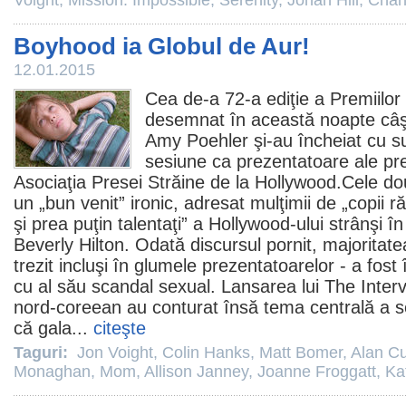
Voight
,
Mission: Impossible
,
Serenity
,
Jonah Hill
,
Chan
Boyhood ia Globul de Aur!
12.01.2015
Cea de-a 72-a ediţie a Premiilor
desemnat în această noapte câşti
Amy Poehler
şi-au încheiat cu s
sesiune ca prezentatoare ale prem
Asociaţia Presei Străine de la Hollywood.Cele d
un „bun venit” ironic, adresat mulţimii de „copii r
şi prea puţin talentaţi” a Hollywood-ului strânşi în
Beverly Hilton. Odată discursul pornit, majoritate
trezit incluşi în glumele prezentatoarelor - a fost 
cu al său scandal sexual. Lansarea lui
The Inter
nord-coreean au conturat însă tema centrală a s
că gala...
citeşte
Taguri:
Jon Voight
,
Colin Hanks
,
Matt Bomer
,
Alan C
Monaghan
,
Mom
,
Allison Janney
,
Joanne Froggatt
,
Ka