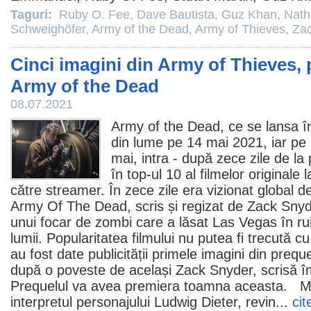
Taguri:
Ruby O. Fee
,
Dave Bautista
,
Guz Khan
,
Nath
Schweighöfer
,
Army of the Dead
,
Army of Thieves
,
Za
Cinci imagini din Army of Thieves, 
Army of the Dead
08.07.2021
Army of the Dead
, ce se lansa 
din lume pe 14 mai 2021, iar pe 
mai, intra - după zece zile de l
în top-ul 10 al filmelor originale 
către streamer. În zece zile era vizionat global 
Army Of The Dead, scris și regizat de
Zack Snyd
unui focar de zombi care a lăsat Las Vegas în rui
lumii. Popularitatea filmului nu putea fi trecută 
au fost date publicității primele imagini din preq
după o poveste de același Zack Snyder, scrisă 
Prequelul va avea premiera toamna aceasta.
M
interpretul personajului Ludwig Dieter, revin...
cit