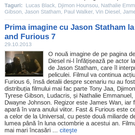
Taguri:
Lucas Black
,
Djimon Hounsou
,
Nathalie Emm
Gibson
,
Jason Statham
,
Paul Walker
,
Vin Diesel
,
Jam
Prima imagine cu Jason Statham la f
and Furious 7
29.10.2013
O nouă imagine de pe pagina de
Diesel
ni-l înfățișează pe actor la
de
Jason Statham
, care îl inte
peliculei.
Filmul
va continua acți
Furious 6, însă detalii despre scenariu nu au fost
distribuția filmului mai fac parte
Tony Jaa
,
Djimo
Tyrese Gibson
,
Ludacris
, și
Nathalie Emmanuel
,
Dwayne Johnson
. Regizor este James Wan, iar
apară în vara anului viitor. Fast & Furious este 
a celor de la Universal, cu peste două miliarde de
lumea până în luna octombrie a acestui an.
Film
mai mari încasări ...
citeşte