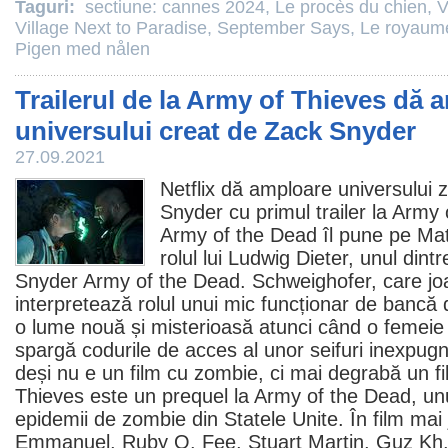
Taguri:
sectiune: cannes 2024
,
Le procès du chien
,
V
Village Next to Paradise
,
September Says
,
Le royaum
Pigen med nålen
Trailerul de la Army of Thieves dă 
universului creat de Zack Snyder
27.09.2021
Netflix dă amploare universulu
Snyder
cu primul trailer la
Army 
Army of the Dead
îl pune pe Mat
rolul lui Ludwig Dieter, unul dint
Snyder Army of the Dead. Schweighofer, care jo
interpretează rolul unui mic funcționar de bancă d
o lume nouă și misterioasă atunci când o femeie
spargă codurile de acces al unor seifuri inexpugn
deși nu e un
film
cu zombie, ci mai degrabă un fi
Thieves este un prequel la Army of the Dead, unu
epidemii de zombie din Statele Unite. În film mai
Emmanuel
,
Ruby O. Fee
, Stuart Martin,
Guz Kh