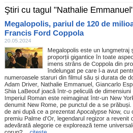
Ştiri cu tagul "Nathalie Emmanuel
Megalopolis, pariul de 120 de milioa
Francis Ford Coppola
20.05.2024
Megalopolis
este un lungmetraj șt
proporții gigantice în toate aspec
imens strâns de Coppola din propr
îndelungat pe care l-a avut pentr
numeroasele staruri din
filmul
său și durata de d
Adam Driver
,
Nathalie Emmanuel
,
Giancarlo Esp
Shia LaBeouf
joacă într-o peliculă de dimensiuni
Imperiul Roman este reimaginat într-un New Yor
denumit New Rome, pe punctul de a se prăbuși. 
de ani după ce a prezentat
Apocalypse Now
, cu 
premiu
Palme d'Or, legendarul regizor a revenit 
adevărată alegorie ce explorează teme universa
corup?...
citeşte