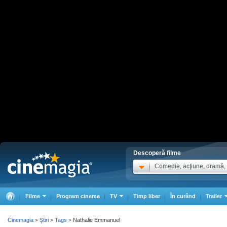
Descoperă filme
Comedie, acţiune, dramă, .
Filme
Program cinema
TV
Timp liber
În curând
Trailer
Cinemagia
Ştiri
Tags
Nathalie Emmanuel
>
>
>