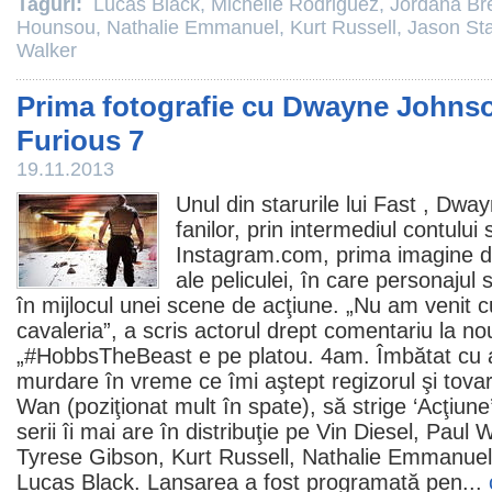
Taguri:
Lucas Black
,
Michelle Rodriguez
,
Jordana Br
Hounsou
,
Nathalie Emmanuel
,
Kurt Russell
,
Jason St
Walker
Prima fotografie cu Dwayne Johnso
Furious 7
19.11.2013
Unul din starurile lui
Fast
,
Dway
fanilor, prin intermediul contului
Instagram.com, prima imagine de
ale peliculei, în care personajul
în mijlocul unei scene de acţiune. „Nu am venit c
cavaleria”, a scris actorul drept comentariu la n
„#HobbsTheBeast e pe platou. 4am. Îmbătat cu a
murdare în vreme ce îmi aştept regizorul şi tova
Wan
(poziţionat mult în spate), să strige ‘Acţiun
serii îi mai are în distribuţie pe
Vin Diesel
,
Paul W
Tyrese Gibson
,
Kurt Russell
,
Nathalie Emmanuel
Lucas Black
. Lansarea a fost programată pen...