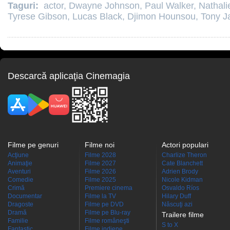
Taguri:
actor
,
Dwayne Johnson
,
Paul Walker
,
Nathal
Tyrese Gibson
,
Lucas Black
,
Djimon Hounsou
,
Tony J
Descarcă aplicaţia Cinemagia
Filme pe genuri
Filme noi
Actori populari
Acţiune
Filme 2028
Charlize Theron
Animaţie
Filme 2027
Cate Blanchett
Aventuri
Filme 2026
Adrien Brody
Comedie
Filme 2025
Nicole Kidman
Crimă
Premiere cinema
Osvaldo Ríos
Documentar
Filme la TV
Hilary Duff
Dragoste
Filme pe DVD
Născuţi azi
Dramă
Filme pe Blu-ray
Trailere filme
Familie
Filme româneşti
S to X
Fantastic
Filme indiene