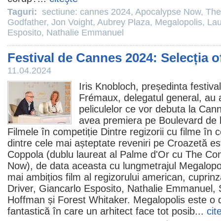
Taguri:
sectiune: cannes 2024
,
Apocalypse Now
,
The
Godfather
,
Jon Voight
,
Aubrey Plaza
,
Megalopolis
,
Lau
Esposito
,
Nathalie Emmanuel
Festival de Cannes 2024: Selecția of
11.04.2024
Iris Knobloch, președinta festival
Frémaux, delegatul general, au an
peliculelor ce vor debuta la Can
avea premiera pe Boulevard de l
Filmele
în competiție Dintre regizorii cu
filme
în c
dintre cele mai așteptate reveniri pe Croazetă es
Coppola (dublu laureat al Palme d'Or cu
The Con
Now
), de data aceasta cu lungmetrajul
Megalopo
mai ambițios film
al regizorului american, cuprin
Driver
,
Giancarlo Esposito
,
Nathalie Emmanuel
,
Hoffman
și
Forest Whitaker
. Megalopolis este o d
fantastică în care un arhitect face tot posib...
cit