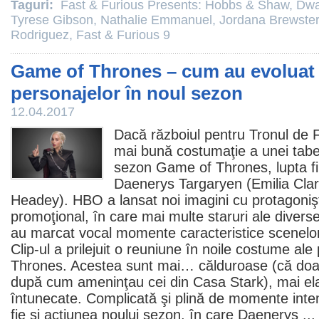
Taguri:
Fast & Furious Presents: Hobbs & Shaw
,
Dwa
Tyrese Gibson
,
Nathalie Emmanuel
,
Jordana Brewster
Rodriguez
,
Fast & Furious 9
Game of Thrones – cum au evoluat
personajelor în noul sezon
12.04.2017
Dacă războiul pentru Tronul de 
mai bună costumaţie a unei taber
sezon
Game of Thrones
, lupta f
Daenerys Targaryen (
Emilia Cla
Headey
). HBO a lansat noi imagini cu protagoniştii
promoţional, în care mai multe staruri ale diverse
au marcat vocal momente caracteristice scenelor 
Clip-ul a prilejuit o reuniune în noile costume al
Thrones. Acestea sunt mai… călduroase (că doar
după cum ameninţau cei din Casa Stark), mai el
întunecate. Complicată şi plină de momente inte
fie şi acţiunea noului sezon, în care Daenerys ..