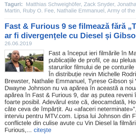
Taguri:
Matthias Schweighöfer
,
Zack Snyder
,
Jonath
Martin
,
Ruby O. Fee
,
Nathalie Emmanuel
,
Army of th
Fast & Furious 9 se filmează fără „
ar fi divergențele cu Diesel și Gibs
26.06.2019
Fast
a început ieri filmările în 
publicațiile de profil, ce au plelua
starurilor filmului de pe conturi
În distribuție revin
Michelle Rodr
Brewster
,
Nathalie Emmanuel
,
Tyrese Gibson
și
Dwayne Johnson
nu va apărea în această a noua 
apărea în Fast & Furious 9, dar aș putea reveni 
foarte posibil. Adevărul este că, deocamdată, H
câte ceva de împărțit. Au «afaceri neterminate»”,
interviu pentru MTV.com. Lipsa lui Johnson din F
conflictele din culise avute cu Vin Diesel la filmăr
Furious,...
citeşte