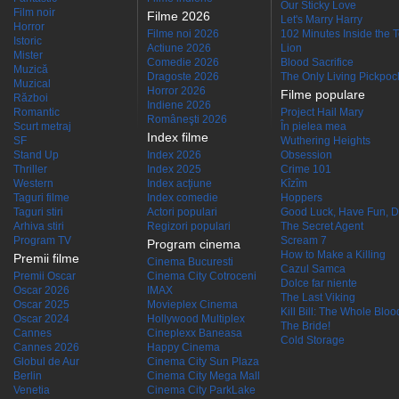
Our Sticky Love
Film noir
Filme 2026
Let's Marry Harry
Horror
Filme noi 2026
102 Minutes Inside the 
Istoric
Actiune 2026
Lion
Mister
Comedie 2026
Blood Sacrifice
Muzică
Dragoste 2026
The Only Living Pickpocke
Muzical
Horror 2026
Filme populare
Război
Indiene 2026
Romantic
Project Hail Mary
Româneşti 2026
Scurt metraj
În pielea mea
Index filme
SF
Wuthering Heights
Stand Up
Index 2026
Obsession
Thriller
Index 2025
Crime 101
Western
Index acţiune
Kîzîm
Taguri filme
Index comedie
Hoppers
Taguri stiri
Actori populari
Good Luck, Have Fun, D
Arhiva stiri
Regizori populari
The Secret Agent
Program TV
Scream 7
Program cinema
How to Make a Killing
Premii filme
Cinema Bucuresti
Cazul Samca
Premii Oscar
Cinema City Cotroceni
Dolce far niente
Oscar 2026
IMAX
The Last Viking
Oscar 2025
Movieplex Cinema
Kill Bill: The Whole Blood
Oscar 2024
Hollywood Multiplex
The Bride!
Cannes
Cineplexx Baneasa
Cold Storage
Cannes 2026
Happy Cinema
Globul de Aur
Cinema City Sun Plaza
Berlin
Cinema City Mega Mall
Venetia
Cinema City ParkLake