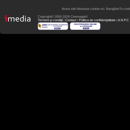
Acest site folosește cookie-uri. Navigând în conti
Copyright© 2000-2026 Cinemagia®
Termeni şi condiţii
|
Contact
|
Politica de confidențialitate
|
A.N.P.C