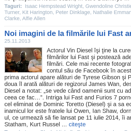
Taguri:
Isaac Hempstead Wright
,
Gwendoline Christi
Turner
,
Kit Harington
,
Peter Dinklage
,
Nathalie Emman
Clarke
,
Alfie Allen
Noi imagini de la filmările lui Fast 
25.11.2013
Actorul
Vin Diesel
îşi ţine la cure
filmărilor lui
Fast
şi postează ad
filmări. Cele mai recente fotograf
contul său de Facebook în aces
prima actorul apare alături de
Tyrese Gibson
şi
P
doua îl arată alături de regizorul
James Wan
, de
Diesel a notat: „se vede când oamenii sunt cu a
ceea ce fac…”. Intriga lui Fast and Furios 7 po
cel eliminat de Dominic Toretto (Diesel) şi a sa 
inamicul lor este fratele lui Owen, Ian Shaw, dor
ul, ce urmează să fie lansat pe 11 iulie 2014, îi a
Statham
,
Kurt Russel
...
citeşte