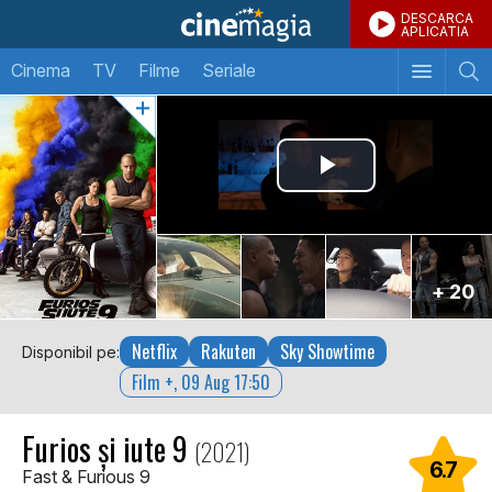
DESCARCA
APLICATIA
Cinema
TV
Filme
Seriale
+ 20
Netflix
Rakuten
Sky Showtime
Disponibil pe:
Film +, 09 Aug 17:50
Furios și iute 9
(2021)
6.7
Fast & Furious 9