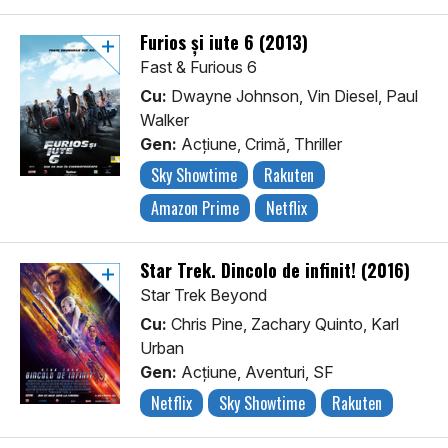
Furios și iute 6 (2013)
Fast & Furious 6
Cu:
Dwayne Johnson, Vin Diesel, Paul
Walker
Gen:
Acţiune, Crimă, Thriller
Sky Showtime
Rakuten
Amazon Prime
Netflix
Star Trek. Dincolo de infinit! (2016)
Star Trek Beyond
Cu:
Chris Pine, Zachary Quinto, Karl
Urban
Gen:
Acţiune, Aventuri, SF
Netflix
Sky Showtime
Rakuten