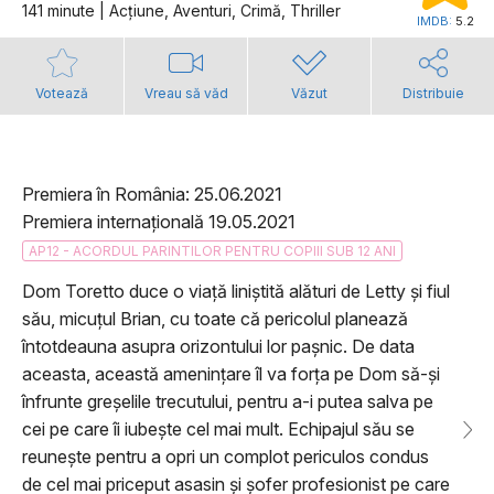
141 minute | Acţiune, Aventuri, Crimă, Thriller
IMDB:
5.2
Votează
Vreau să văd
Văzut
Distribuie
Premiera în România: 25.06.2021
Premiera internațională 19.05.2021
AP12 - ACORDUL PARINTILOR PENTRU COPIII SUB 12 ANI
Dom Toretto duce o viață liniștită alături de Letty și fiul
său, micuțul Brian, cu toate că pericolul planează
întotdeauna asupra orizontului lor pașnic. De data
aceasta, această amenințare îl va forța pe Dom să-și
înfrunte greșelile trecutului, pentru a-i putea salva pe
cei pe care îi iubește cel mai mult. Echipajul său se
reunește pentru a opri un complot periculos condus
de cel mai priceput asasin și șofer profesionist pe care