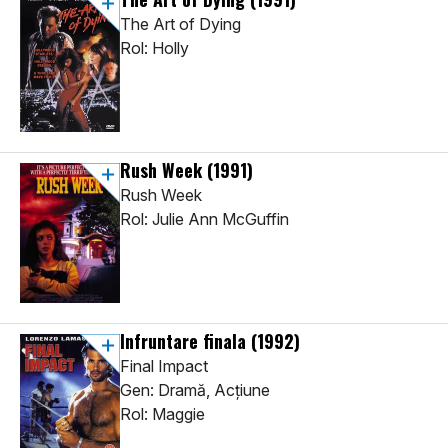
The Art of Dying
Rol: Holly
Rush Week
(1991)
Rush Week
Rol: Julie Ann McGuffin
Infruntare finala
(1992)
Final Impact
Gen: Dramă, Acţiune
Rol: Maggie