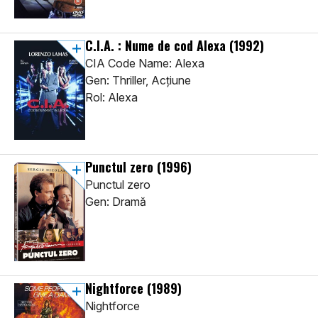
C.I.A. : Nume de cod Alexa
(1992)
CIA Code Name: Alexa
Gen: Thriller, Acţiune
Rol: Alexa
Punctul zero
(1996)
Punctul zero
Gen: Dramă
Nightforce
(1989)
Nightforce