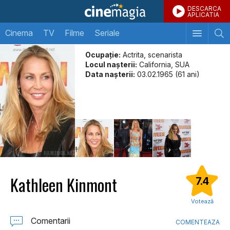
DESCARCA
APLICATIA
Cinema
TV
Filme
Seriale
Ocupație:
Actrita, scenarista
Locul naşterii:
California, SUA
Data naşterii:
03.02.1965 (61 ani)
Kathleen Kinmont
7.4
Votează
Comentarii
COMENTEAZA