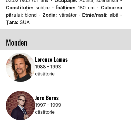
03.02.1965 (61 ani) -
Ocupaţie:
Actrita, scenarista -
Constituţie:
subţire -
Înălţime:
180 cm -
Culoarea
părului:
blond -
Zodia:
vărsător -
Etnie/rasă:
albă -
Țara:
SUA
Monden
Lorenzo Lamas
1988 - 1993
căsătorie
Jere Burns
1997 - 1999
căsătorie