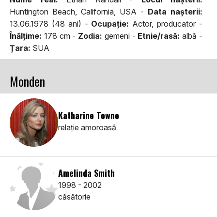
Huntington Beach, California, USA -
Data naşterii:
13.06.1978 (48 ani) -
Ocupaţie:
Actor, producator -
Înălţime:
178 cm -
Zodia:
gemeni -
Etnie/rasă:
albă -
Țara:
SUA
Monden
Katharine Towne
relaţie amoroasă
Amelinda Smith
1998 - 2002
căsătorie