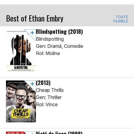
Best of Ethan Embry
TOATE
FILMELE
Blindspotting
(2018)
Blindspotting
Gen: Dramă, Comedie
Rol: Molina
(2013)
Cheap Thrills
Gen: Thriller
Rol: Vince
Viață de liceu
(1998)