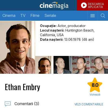
DESCARCA
APLICATIA
Cinema
TV
Filme
Seriale
Ocupație:
Actor, producator
Locul naşterii:
Huntington Beach,
California, USA
Data naşterii:
13.06.1978 (48 ani)
Ethan Embry
8.0
Votează
Comentarii (3)
VEZI COMENTARIILE