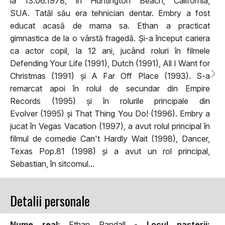
la 13.06.1978, în Huntington Beach, California,
SUA. Tatăl său era tehnician dentar. Embry a fost
educat acasă de mama sa. Ethan a practicat
gimnastica de la o vârstă fragedă. Și-a început cariera
ca actor copil, la 12 ani, jucând roluri în filmele
Defending Your Life (1991), Dutch (1991), All I Want for
Christmas (1991) și A Far Off Place (1993). S-a
remarcat apoi în rolul de secundar din Empire
Records (1995) și în rolurile principale din
Evolver (1995) și That Thing You Do! (1996). Embry a
jucat în Vegas Vacation (1997), a avut rolul principal în
filmul de comedie Can't Hardly Wait (1998), Dancer,
Texas Pop.81 (1998) și a avut un rol principal,
Sebastian, în sitcomul...
Detalii personale
Nume real:
Ethan Randall -
Locul naşterii: