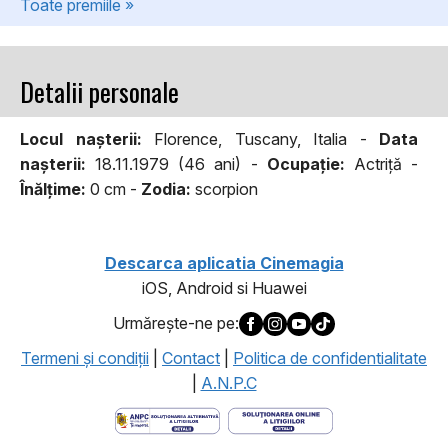
Toate premiile »
Detalii personale
Locul naşterii:
Florence, Tuscany, Italia -
Data
naşterii:
18.11.1979 (46 ani) -
Ocupaţie:
Actriță -
Înălţime:
0 cm -
Zodia:
scorpion
Descarca aplicatia Cinemagia
iOS, Android si Huawei
Urmăreşte-ne pe:
Termeni şi condiţii
|
Contact
|
Politica de confidentialitate
|
A.N.P.C