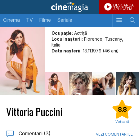
DESCARCA
APLICATIA
Cinema
TV
Filme
Seriale
Ocupație:
Actriță
Locul naşterii:
Florence, Tuscany,
Italia
Data naşterii:
18.11.1979 (46 ani)
Vittoria Puccini
8.8
Votează
Comentarii (3)
VEZI COMENTARIILE