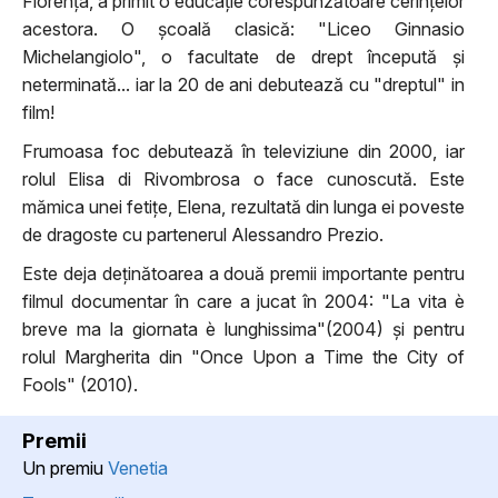
Florența, a primit o educație corespunzătoare cerințelor
acestora. O școală clasică: "Liceo Ginnasio
Michelangiolo", o facultate de drept începută și
neterminată... iar la 20 de ani debutează cu "dreptul" in
film!
Frumoasa foc debutează în televiziune din 2000, iar
rolul Elisa di Rivombrosa o face cunoscută. Este
mămica unei fetițe, Elena, rezultată din lunga ei poveste
de dragoste cu partenerul Alessandro Prezio.
Este deja deținătoarea a două premii importante pentru
filmul documentar în care a jucat în 2004: "La vita è
breve ma la giornata è lunghissima"(2004) și pentru
rolul Margherita din "Once Upon a Time the City of
Fools" (2010).
Premii
Un premiu
Venetia