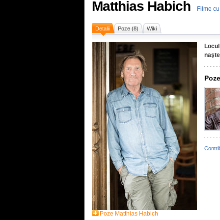
Matthias Habich
Filme cu
Detalii
Poze (8)
Wiki
Locul
naşte
Poze
Contri
Poze Matthias Habich