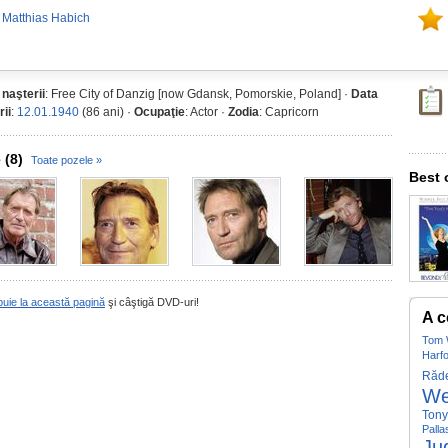
 Matthias Habich
 naşterii
: Free City of Danzig [now Gdansk, Pomorskie, Poland] ·
Data
rii
:
12.01.1940
(86 ani) ·
Ocupaţie
: Actor ·
Zodia
: Capricorn
 (8)
Toate pozele »
Best 
buie la această pagină
şi câştigă DVD-uri!
A c
Tom 
Harf
Răd
We
Tony
Palla
Ju