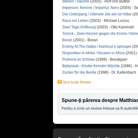
Wellen / Valurile
(2005) - Rolf von Buttlar
Imperium: Nerone / Imperiul: Nero
(2004) - S
Der Untergang / Ultimele zile ale lui Hitler
(20
Raus ins Leben
(2003) - Michael Lucius
Zwei Tage Hoffnung
(2003) - Otto Kaminski
Trenck - Zwei Herzen gegen die Krone / Nimic 
Boran
(2001) - Boran
Enemy At The Gates / Inamicul e aproape
(20
Nirgendwo in Afrika / Nicaieri in Africa
(2001) 
Picknick im Schnee
(1999) - Breutigam
Babyraub - Kinder fremder Mächte
(1998) - H
Zucker für die Bestie
(1998) - Dr. Kaltenbach
Vezi toate filmele
Spune-ţi părerea despre Matthia
Pentru a scrie un review trebuie sa fii autentifi