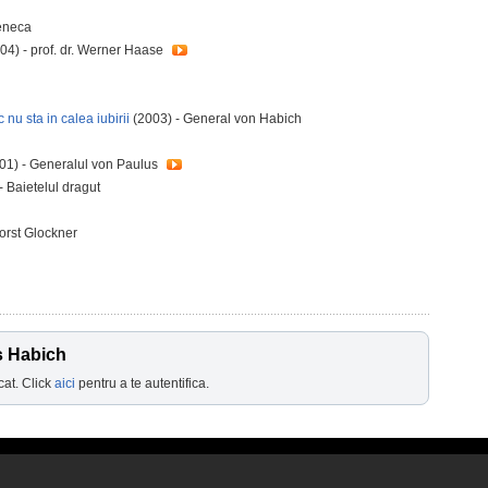
eneca
04) - prof. dr. Werner Haase
nu sta in calea iubirii
(2003) - General von Habich
01) - Generalul von Paulus
- Baietelul dragut
orst Glockner
s Habich
cat. Click
aici
pentru a te autentifica.