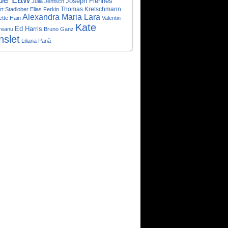
Joseph Fiennes
Julia Jentsch
t Stadlober
Elias Ferkin
Thomas Kretschmann
Alexandra Maria Lara
tte Hain
Valentin
Kate
Ed Harris
reanu
Bruno Ganz
nslet
Liliana Pană