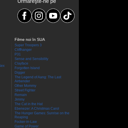
Urmăreşte-ne pe
Filme noi în SUA
Super Troopers 3
Cliffhanger
P31
Sense and Sensibility
Clayface
Sex
Forgotten Island
Digger
The Legend of Aang: The Last
Airbender
Other Mommy
Street Fighter
Remain
Jimmy
The Cat in the Hat
Ebenezer: A Christmas Carol
The Hunger Games: Sunrise on the
Reaping
Focker-in-Law
Game of Power