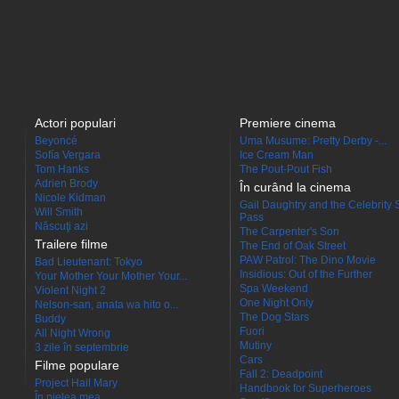
Actori populari
Premiere cinema
Beyoncé
Uma Musume: Pretty Derby -...
Sofía Vergara
Ice Cream Man
Tom Hanks
The Pout-Pout Fish
Adrien Brody
În curând la cinema
Nicole Kidman
Gail Daughtry and the Celebrity 
Will Smith
Pass
Născuţi azi
The Carpenter's Son
Trailere filme
The End of Oak Street
PAW Patrol: The Dino Movie
Bad Lieutenant: Tokyo
Insidious: Out of the Further
Your Mother Your Mother Your...
Spa Weekend
Violent Night 2
One Night Only
Nelson-san, anata wa hito o...
The Dog Stars
Buddy
Fuori
All Night Wrong
Mutiny
3 zile în septembrie
Cars
Filme populare
Fall 2: Deadpoint
Project Hail Mary
Handbook for Superheroes
În pielea mea