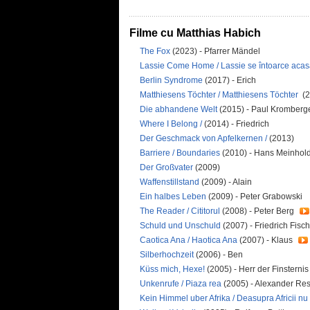
Filme cu Matthias Habich
The Fox
(2023) - Pfarrer Mändel
Lassie Come Home / Lassie se întoarce aca
Berlin Syndrome
(2017) - Erich
Matthiesens Töchter / Matthiesens Töchter
(2
Die abhandene Welt
(2015) - Paul Kromberg
Where I Belong /
(2014) - Friedrich
Der Geschmack von Apfelkernen /
(2013)
Barriere / Boundaries
(2010) - Hans Meinhol
Der Großvater
(2009)
Waffenstillstand
(2009) - Alain
Ein halbes Leben
(2009) - Peter Grabowski
The Reader / Cititorul
(2008) - Peter Berg
Schuld und Unschuld
(2007) - Friedrich Fisc
Caotica Ana / Haotica Ana
(2007) - Klaus
Silberhochzeit
(2006) - Ben
Küss mich, Hexe!
(2005) - Herr der Finsternis
Unkenrufe / Piaza rea
(2005) - Alexander Re
Kein Himmel uber Afrika / Deasupra Africii nu