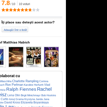
7.8
/
10
10
voturi
Îţi place sau deteşti acest actor?
Adaugă-l într-o listă!
of Matthias Habich
olaborat cu
Charlotte Rampling
Wlaschiha
Corinna
Ron Perlman
Vlad
ouch
Karoline Herfurth
Rachel
Ralph Fiennes
escu
isz
Lena Olin
Birgit Minichmayr
Bob Hoskins
 Curtis
Ionuț Grama
Krystyna Janda
Jana
Elizaveta Boyarskaya
ske
David Kross
de Law