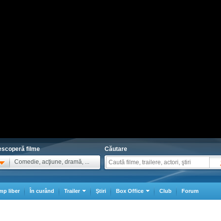
scoperă filme
Căutare
Comedie, acţiune, dramă, ...
mp liber
În curând
Trailer
Ştiri
Box Office
Club
Forum