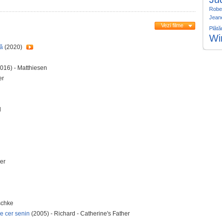
Rober
Jeane
Vezi filme
Plătă
Wi
să
(2020)
016) - Matthiesen
er
d
her
schke
 e cer senin
(2005) - Richard - Catherine's Father