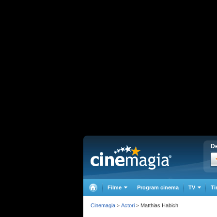
De
Filme
Program cinema
TV
Ti
Cinemagia
Actori
Matthias Habich
>
>