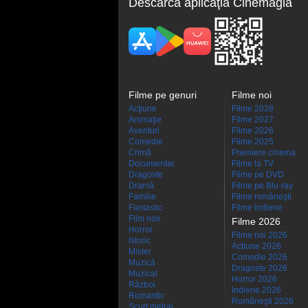
Descarcă aplicaţia Cinemagia
Filme pe genuri
Filme noi
Acţiune
Filme 2028
Animaţie
Filme 2027
Aventuri
Filme 2026
Comedie
Filme 2025
Crimă
Premiere cinema
Documentar
Filme la TV
Dragoste
Filme pe DVD
Dramă
Filme pe Blu-ray
Familie
Filme româneşti
Fantastic
Filme indiene
Film noir
Filme 2026
Horror
Filme noi 2026
Istoric
Actiune 2026
Mister
Comedie 2026
Muzică
Dragoste 2026
Muzical
Horror 2026
Război
Indiene 2026
Romantic
Româneşti 2026
Scurt metraj