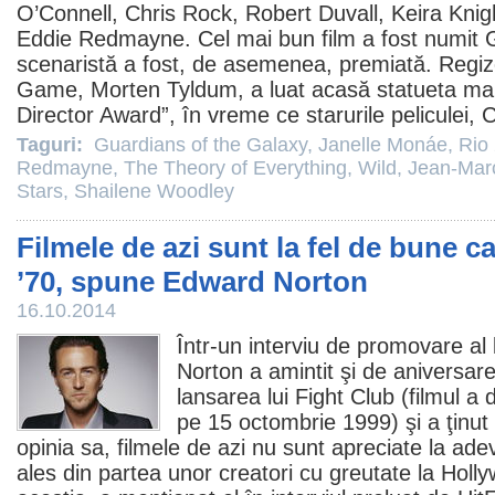
O’Connell,
Chris Rock
,
Robert Duvall
,
Keira Knig
Eddie Redmayne
. Cel mai bun
film
a fost numit
scenaristă a fost, de asemenea, premiată. Regizo
Game
,
Morten Tyldum
, a luat acasă statueta m
Director Award”, în vreme ce starurile peliculei,
Taguri:
Guardians of the Galaxy
,
Janelle Monáe
,
Rio
Redmayne
,
The Theory of Everything
,
Wild
,
Jean-Marc
Stars
,
Shailene Woodley
Filmele de azi sunt la fel de bune ca 
’70, spune Edward Norton
16.10.2014
Într-un interviu de promovare al 
Norton
a amintit şi de aniversare
lansarea lui
Fight Club
(
filmul
a d
pe 15 octombrie 1999) şi a ţinut
opinia sa,
filmele
de azi nu sunt apreciate la adev
ales din partea unor creatori cu greutate la Holl