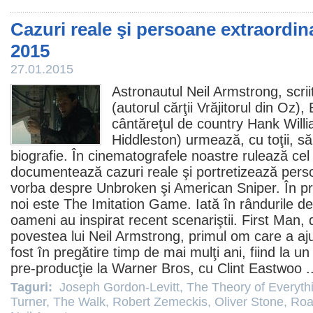
Cazuri reale şi persoane extraordinar
2015
27.01.2015
Astronautul
Neil Armstrong
, scri
(autorul cărţii Vrăjitorul din Oz
cântăreţul de country Hank Will
Hiddleston
) urmează, cu toţii, s
biografie. În cinematografele noastre rulează ce
documentează cazuri reale şi portretizează pers
vorba despre
Unbroken
şi
American Sniper
. În p
noi este
The Imitation Game
. Iată în rândurile d
oameni au inspirat recent scenariştii.
First Man
, 
povestea lui Neil Armstrong, primul om care a aj
fost în pregătire timp de mai mulţi ani, fiind la 
pre-producţie la Warner Bros, cu
Clint Eastwoo
.
Taguri:
Joseph Gordon-Levitt
,
The Theory of Everyth
Turner
,
The Walk
,
Robert Zemeckis
,
Oliver Stone
,
Roa