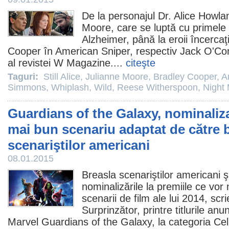
De la personajul Dr. Alice Howla
Moore
, care se luptă cu primele
Alzheimer, până la eroii încercaţ
Cooper
în
American Sniper
, respectiv
Jack O'Con
al revistei W Magazine....
citeşte
Taguri:
Still Alice
,
Julianne Moore
,
Bradley Cooper
,
A
Simmons
,
Whiplash
,
Wild
,
Reese Witherspoon
,
Night
Guardians of the Galaxy, nominaliza
mai bun scenariu adaptat de către 
scenariştilor americani
08.01.2015
Breasla scenariştilor americani ş
nominalizările la
premiile
ce vor 
scenarii de
film
ale lui 2014, scr
Surprinzător, printre titlurile anu
Marvel
Guardians of the Galaxy
, la categoria Ce