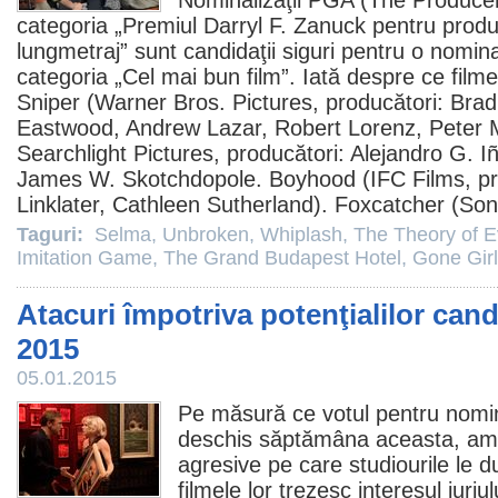
Nominalizaţii PGA (The Producer
categoria „
Premiul
Darryl F. Zanuck pentru produ
lungmetraj” sunt candidaţii siguri pentru o nomina
categoria „Cel mai bun
film
”. Iată despre ce
filme
Sniper
(Warner Bros. Pictures, producători: Brad
Eastwood, Andrew Lazar, Robert Lorenz, Peter
Searchlight Pictures, producători: Alejandro G. I
James W. Skotchdopole.
Boyhood
(IFC Films, pr
Linklater, Cathleen Sutherland).
Foxcatcher
(Sony
Taguri:
Selma
,
Unbroken
,
Whiplash
,
The Theory of E
Imitation Game
,
The Grand Budapest Hotel
,
Gone Girl
Atacuri împotriva potenţialilor cand
2015
05.01.2015
Pe măsură ce votul pentru nomin
deschis săptămâna aceasta, amp
agresive pe care studiourile le 
filmele
lor trezesc interesul juriul