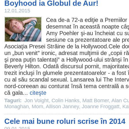
Boyhood ia Globul de Aur!
12.01.2015
Cea de-a 72-a ediţie a Premiilor
desemnat în această noapte câşti
Amy Poehler
şi-au încheiat cu s
sesiune ca prezentatoare ale prem
Asociaţia Presei Străine de la Hollywood.Cele d
un „bun venit” ironic, adresat mulţimii de „copii r
şi prea puţin talentaţi” a Hollywood-ului strânşi în
Beverly Hilton. Odată discursul pornit, majoritate
trezit incluşi în glumele prezentatoarelor - a fost 
cu al său scandal sexual. Lansarea lui
The Inter
nord-coreean au conturat însă tema centrală a s
că gala...
citeşte
Taguri:
Jon Voight
,
Colin Hanks
,
Matt Bomer
,
Alan C
Monaghan
,
Mom
,
Allison Janney
,
Joanne Froggatt
,
Ka
Cele mai bune roluri scrise în 2014
09.01.2015