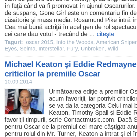
în faţă când va fi promovat în ajunul Oscarurilor
de suspans,
Gone Girl
este un comentariu fin des
căsătorie şi mass media.
Rosamund Pike
intră î
Cea mai bună actriţă în acel gen de rol spectacu
cei care dau votul - trecând de ...
citeşte
Taguri:
oscar 2015
,
Into the Woods
,
American Sniper
Eyes
,
Selma
,
Interstellar
,
Fury
,
Unbroken
,
Wild
Michael Keaton şi Eddie Redmayne, p
criticilor la premiile Oscar
10.09.2014
Următoarea ediţie a premiilor
Os
acum favoriţii, iar potrivit critici
se va da la categoria Celui mai 
Keaton
,
Timothy Spall
şi
Eddie 
favoriţii timpurii, scrie Contactmusic.com. Dacă Sp
pentru
Oscar
de la
premiul
cel mare câştigat anu
pentru rolul din
Mr. Turner
, Keaton a intrat şi el î