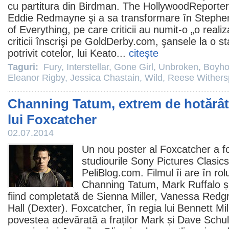
cu partitura din
Birdman
. The HollywoodReporter
Eddie Redmayne şi a sa transformare în Steph
of Everything
, pe care criticii au numit-o „o real
criticii înscrişi pe GoldDerby.com, şansele la o st
potrivit cotelor, lui Keato...
citeşte
Taguri:
Fury
,
Interstellar
,
Gone Girl
,
Unbroken
,
Boyh
Eleanor Rigby
,
Jessica Chastain
,
Wild
,
Reese Wither
Channing Tatum, extrem de hotărât 
lui Foxcatcher
02.07.2014
Un nou poster al
Foxcatcher
a fo
studiourile Sony Pictures Clasics
PeliBlog.com.
Filmul
îi are în rol
Channing Tatum
,
Mark Ruffalo
ș
fiind completată de Sienna Miller, Vanessa Redg
Hall (Dexter). Foxcatcher, în regia lui
Bennett Mil
povestea adevărată a fraților Mark și Dave Schul