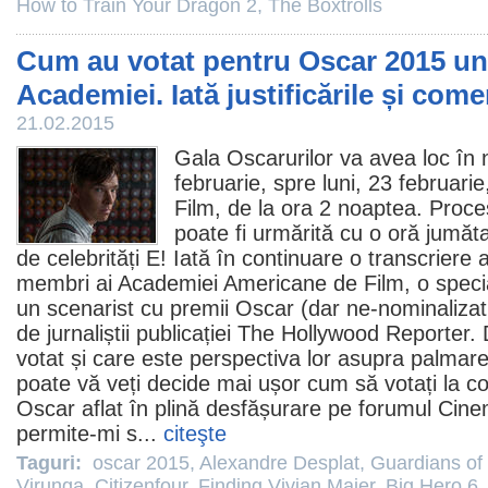
How to Train Your Dragon 2
,
The Boxtrolls
Cum au votat pentru Oscar 2015 un
Academiei. Iată justificările și comen
21.02.2015
Gala Oscarurilor va avea loc în
februarie, spre luni, 23 februari
Film, de la ora 2 noaptea.
Proces
poate fi urmărită cu o oră jumăt
de celebrități E! Iată în continuare o transcriere 
membri ai Academiei Americane de
Film
, o speci
un scenarist cu
premii
Oscar
(dar ne-nominalizat 
de jurnaliștii publicației The Hollywood Reporter.
votat și care este perspectiva lor asupra palmaresu
poate vă veți decide mai ușor cum să votați la
co
Oscar aflat în plină desfășurare pe forumul Cin
permite-mi s...
citeşte
Taguri:
oscar 2015
,
Alexandre Desplat
,
Guardians of
Virunga
,
Citizenfour
,
Finding Vivian Maier
,
Big Hero 6