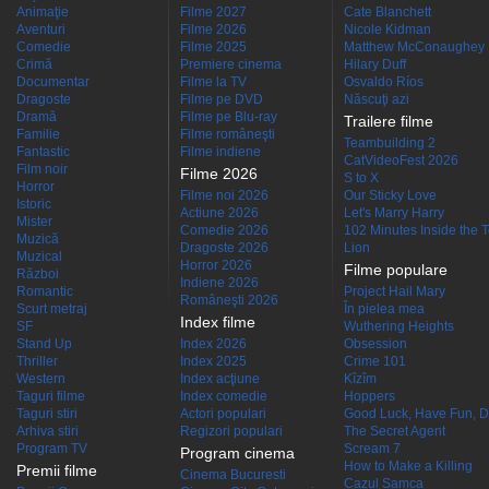
Animaţie
Filme 2027
Cate Blanchett
Aventuri
Filme 2026
Nicole Kidman
Comedie
Filme 2025
Matthew McConaughey
Crimă
Premiere cinema
Hilary Duff
Documentar
Filme la TV
Osvaldo Ríos
Dragoste
Filme pe DVD
Născuţi azi
Dramă
Filme pe Blu-ray
Trailere filme
Familie
Filme româneşti
Teambuilding 2
Fantastic
Filme indiene
CatVideoFest 2026
Film noir
Filme 2026
S to X
Horror
Filme noi 2026
Our Sticky Love
Istoric
Actiune 2026
Let's Marry Harry
Mister
Comedie 2026
102 Minutes Inside the 
Muzică
Dragoste 2026
Lion
Muzical
Horror 2026
Filme populare
Război
Indiene 2026
Romantic
Project Hail Mary
Româneşti 2026
Scurt metraj
În pielea mea
Index filme
SF
Wuthering Heights
Stand Up
Index 2026
Obsession
Thriller
Index 2025
Crime 101
Western
Index acţiune
Kîzîm
Taguri filme
Index comedie
Hoppers
Taguri stiri
Actori populari
Good Luck, Have Fun, D
Arhiva stiri
Regizori populari
The Secret Agent
Program TV
Scream 7
Program cinema
How to Make a Killing
Premii filme
Cinema Bucuresti
Cazul Samca