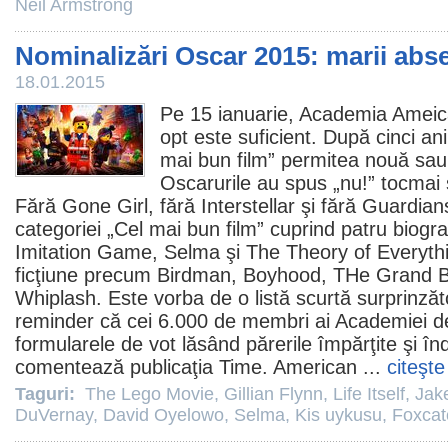
Neil Armstrong
Nominalizări Oscar 2015: marii abse
18.01.2015
Pe 15 ianuarie, Academia Amei
opt este suficient. După cinci an
mai bun film” permitea nouă sau
Oscarurile au spus „nu!” tocmai 
Fără
Gone Girl
, fără
Interstellar
şi fără
Guardians
categoriei „Cel mai bun
film
” cuprind patru biogra
Imitation Game,
Selma
şi The Theory of Everyth
ficţiune precum Birdman, Boyhood, THe Grand B
Whiplash. Este vorba de o listă scurtă surprinzăt
reminder că cei 6.000 de membri ai Academiei 
formularele de vot lăsând părerile împărţite şi îndo
comentează publicaţia Time. American ...
citeşte
Taguri:
The Lego Movie
,
Gillian Flynn
,
Life Itself
,
Jak
DuVernay
,
David Oyelowo
,
Selma
,
Kis uykusu
,
Foxcat