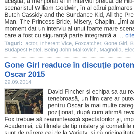
aceştia, a menţionat el în interviul preluat de HitF
scenaristul William Goldwin, în al cărui palmares s
Butch Cassidy and the Sundance Kid, All the Pr
Man, The Princess Bride, Misery, Chaplin. „Îmi am
moment dat un interviu al unui foarte mare scena
care a fost cu siguranţă parte integrantă a ...
cit
Taguri:
actor
,
Inherent Vice
,
Foxcatcher
,
Gone Girl
,
B
Budapest Hotel
,
Being John Malkovich
,
Magnolia
,
Elec
Gone Girl readuce în discuţie potenţ
Oscar 2015
29.09.2014
David Fincher
şi echipa sa au rea
tenebroasă, un
film
care ar putea
pentru
Oscar
la mai multe catego
poziţionat, după cum afirmă revis
Fox trebuie să reamintească spectatorilor şi, imp
Academiei, că
filmele
de tip mistery şi comediile
sunt de părere cei de la Variety, şi că originalita