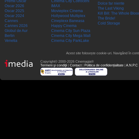
Premii Oscar
Cinema City Cotroceni
Dolce far niente
Oscar 2026
IMAX
The Last Viking
Oscar 2025
Movieplex Cinema
Kill Bill: The Whole Blood
Oscar 2024
Hollywood Multiplex
The Bride!
Cannes
Cineplexx Baneasa
Cold Storage
Cannes 2026
Happy Cinema
Globul de Aur
Cinema City Sun Plaza
Berlin
Cinema City Mega Mall
Venetia
Cinema City ParkLake
Acest site folosește cookie-uri. Navigând în conti
Copyright© 2000-2026 Cinemagia®
Termeni şi condiţii
|
Contact
|
Politica de confidențialitate
|
A.N.P.C