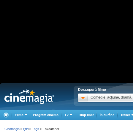
Descoperă filme
Comedie, acţiune, dramă, .
Filme
Program cinema
TV
Timp liber
În curând
Trailer
Cinemagia
Ştiri
Tags
Foxcatcher
>
>
>