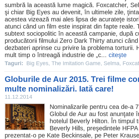
sumbră la această lume magică.
Foxcatcher
,
Se
şi chiar
Big Eyes
au devenit, în ultimele zile, ţinta 
acestea vizează mai ales lipsa de acurateţe istori
atunci când un
film
este inspirat din fapte reale. T
subtext sociopolitic în această campanie, după 
producătorii filmului Zero Dark Thirty atunci cân
dezbateri aprinse cu privire la problema torturii.
mult timp o întreagă industrie de „c...
citeşte
Taguri:
Big Eyes
,
The Imitation Game
,
Selma
,
Foxcat
Globurile de Aur 2015. Trei filme c
multe nominalizări. Iată care!
11.12.2014
Nominalizarile pentru cea de-a 72
Globul de Aur au fost anunţate î
hotelul Beverly Hilton. În timpul 
Beverly Hills, preşedintele HFP
prezentat-o pe Kate Beckinsale, pe Peter Krause