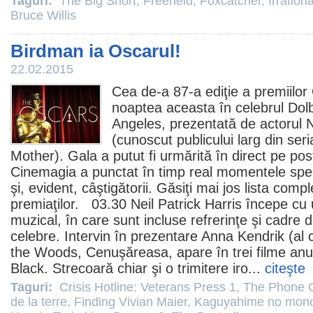
Taguri:
The Big Short
,
Freeheld
,
Foxcatcher
,
Irration
Bruce Willis
Birdman ia Oscarul!
22.02.2015
Cea de-a 87-a ediţie a premiilor
noaptea aceasta în celebrul Dol
Angeles, prezentată de actorul N
(cunoscut publicului larg din ser
Mother). Gala a putut fi urmărită în direct pe pos
Cinemagia a punctat în timp real momentele spec
şi, evident, câştigătorii. Găsiţi mai jos lista compl
premiaţilor. 03.30 Neil Patrick Harris începe cu u
muzical, în care sunt incluse refrerinţe şi cadre 
celebre. Intervin în prezentare Anna Kendrik (al 
the Woods
, Cenuşăreasa, apare în trei
filme
anul
Black. Strecoară chiar şi o trimitere iro...
citeşte
Taguri:
Crisis Hotline: Veterans Press 1
,
The Phone C
de la terre
,
Finding Vivian Maier
,
Kaguyahime no mono