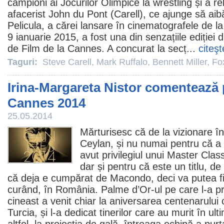
campioni ai Jocurilor Olimpice la wrestling și a rel
afacerist John du Pont (Carell), ce ajunge să aib
Pelicula, a cărei lansare în cinematografele de l
9 ianuarie 2015, a fost una din senzațiile ediției 
de
Film
de la Cannes. A concurat la secț...
citeşt
Taguri:
Steve Carell
,
Mark Ruffalo
,
Bennett Miller
,
Fo
Irina-Margareta Nistor comentează 
Cannes 2014
25.05.2014
Mărturisesc că de la vizionare î
Ceylan, și nu numai pentru că a 
avut privilegiul unui Master Cla
dar și pentru că este un titlu, 
că deja e cumpărat de Macondo, deci va putea fi
curând, în România. Palme d’Or-ul pe care l-a pr
cineast a venit chiar la aniversarea centenarului 
Turcia, și l-a dedicat tinerilor care au murit în ult