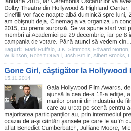
ianuarie 2015, iar Ceremonia Oscarurilor va avea 
Dolby Theatre din Hollywood & Highland Center,
cinefilii vor face noapte albă duminică spre luni,
am obişnuit deja, Cinemagia va organiza un conc
2015, cu
premii
surpriză. Se va spune start vot 
membri ai Academiei pe 29 decembrie, iar pe 8 i
campania de votare. Până atunci să vedem cin..
Taguri:
Mark Ruffalo
,
J.K. Simmons
,
Edward Norton
,
Wilkinson
,
Robert Duvall
,
Josh Brolin
,
Albert Brooks
,
L
Gone Girl, câştigător la Hollywood
15.11.2014
Gala Hollywood
Film
Awards, des
ajunsă la cea de-a 18-a ediţie, a
marilor
premii
din industria de
fi
care au urcat pe scenă pentru a-ş
majoritatea participanţilor au, prin intermediul pre
ocazia de a-şi cântări şansele pe care le au în 
aflat
Benedict Cumberbatch
, Julliane Moore,
Mic