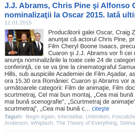
J.J. Abrams, Chris Pine şi Alfonso
nominalizaţii la Oscar 2015. Iată ult
12.01.2015
Producătorii galei
Oscar
,
Craig 
anunţat că actorul
Chris Pine
, p
Film
Cheryl Boone Isaacs, precum
Cuaron şi
J.J. Abrams
vor fi cei 
anunţa nominalizările la toate cele 24 de categorii
conferinţă, ce se va ţine la cinematograful Samu
Hills, sub auspiciile Academiei de
Film
.Aşadar, as
ora 15.30 ora României: Cuaron şi Abrams vor an
următoarele categorii:
Film
de animaţie, Film do
scurtmetraj, Cel mai bun montaj, „Cea mai bună 
mai bună scenografie”, „Scurtmetraj de animaţie
scurtmetraj”, „Cea mai bună c...
citeşte
Taguri:
Begin Again
,
Interstellar
,
Unbroken
,
Foxcatch
Anderson
,
Whiplash
,
The Theory of Everything
,
Selm