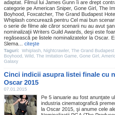
adaptat.
Filmul
lui
James Gunn
îi are drept cont
categorie pe
American Sniper
,
Gone Girl
,
The Im
Boyhood
,
Foxcatcher
,
The Grand Budapest Hote
Whiplash
concurează pentru Cel mai bun scenariu 
o serie de
filme
ale căror scenarii nu au avut şan
nominalizaţii Writers Guild Awards, deşi este foa
regăsească pe listele nominalizatelor la
Oscar
. 
Slema...
citeşte
Taguri:
Whiplash
,
Nightcrawler
,
The Grand Budapest 
Boyhood
,
Wild
,
The Imitation Game
,
Gone Girl
,
Americ
Galaxy
Cinci indicii asupra listei finale cu 
Oscar 2015
07.01.2015
Pe 5 ianuarie au fost anunţate ul
industria cinematografică preme
la
Oscar
2015, şi anume cele ale 