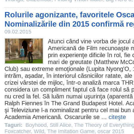
Rolurile agonizante, favoritele Osca
Nominalizările din 2015 confirmă r
09.02.2015
Atunci când vine vorba de jocul 
Americană de
Film
recunoaşte me
prin experienţe dificile în rol, fi
mari de greutate (Matthew McC
Club) sau extreme emoţionale (Lupita Nyong'O, 
intrăm, așadar, în interiorul căsniciilor ratate, ale 
crizei vârstei de mijloc, într-o analiză marca TH
considera un compliment faptul că face rolul să 
nu cred la fel. Să luăm numai uşurinţa (aparentă
Ralph Fiennes în The Grand Budapest Hotel. Ac
şi Televiziune l-a nominalizat pentru cel mai bun 
Academia Americană. Oscarurile se ...
citeşte
Taguri:
Boyhood
,
Still Alice
,
The Theory of Everythin
Foxcatcher
,
Wild
,
The Imitation Game
,
oscar 2015