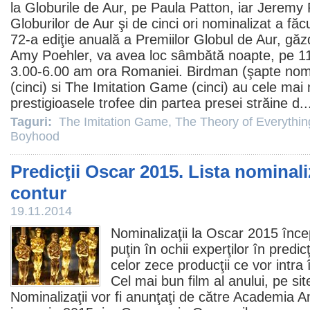
la Globurile de Aur, pe Paula Patton, iar Jeremy 
Globurilor de Aur şi de cinci ori nominalizat a fă
72-a ediţie anuală a Premiilor Globul de Aur, găz
Amy Poehler, va avea loc sâmbătă noapte, pe 11
3.00-6.00 am ora Romaniei. Birdman (şapte nomi
(cinci) si
The Imitation Game
(cinci) au cele mai 
prestigioasele trofee din partea presei străine d.
Taguri:
The Imitation Game
,
The Theory of Everythin
Boyhood
Predicţii Oscar 2015. Lista nominali
contur
19.11.2014
Nominalizaţii la
Oscar
2015 încep
puţin în ochii experţilor în predicţ
celor zece producţii ce vor intra 
Cel mai bun
film
al anului, pe si
Nominalizaţii vor fi anunţaţi de către Academia