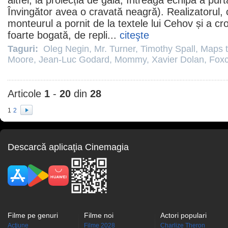
altfel, la proiecția de gală, întreaga echipă a pur
Învingător avea o cravată neagră). Realizatorul, c
monteurul a pornit de la textele lui Cehov și a croi
foarte bogată, de repli...
citeşte
Taguri:
Oleg Negin
,
Mr. Turner
,
Timothy Spall
,
Maps t
Moore
,
Jean-Luc Godard
,
Mommy
,
Xavier Dolan
,
Foxc
Articole
1
-
20
din
28
1
2
Descarcă aplicaţia Cinemagia
Filme pe genuri
Filme noi
Actori populari
Acţiune
Filme 2028
Charlize Theron