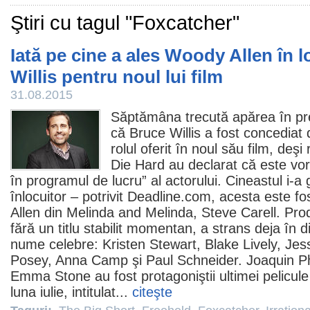
Ştiri cu tagul "Foxcatcher"
Iată pe cine a ales Woody Allen în l
Willis pentru noul lui film
31.08.2015
Săptămâna trecută apărea în pre
că
Bruce Willis
a fost concediat 
rolul oferit în noul său
film
, deşi 
Die Hard au declarat că este vo
în programul de lucru” al actorului. Cineastul i-a 
înlocuitor – potrivit Deadline.com, acesta este fos
Allen din Melinda and Melinda,
Steve Carell
. Pro
fără un titlu stabilit momentan, a strans deja în d
nume celebre: Kristen Stewart, Blake Lively, Je
Posey, Anna Camp şi Paul Schneider. Joaquin Ph
Emma Stone au fost protagoniştii ultimei pelicule
luna iulie, intitulat...
citeşte