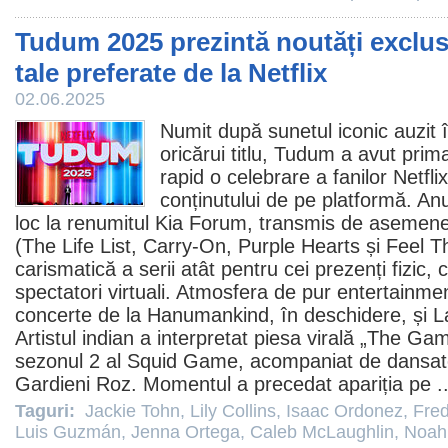
Tudum 2025 prezintă noutăți exclusi
tale preferate de la Netflix
02.06.2025
Numit după sunetul iconic auzit 
oricărui titlu, Tudum a avut prim
rapid o celebrare a fanilor Netfli
conținutului de pe platformă. Anu
loc la renumitul Kia Forum, transmis de asemenea
(
The Life List
,
Carry-On
,
Purple Hearts
și
Feel T
carismatică a serii atât pentru cei prezenți fizic, 
spectatori virtuali. Atmosfera de pur entertainme
concerte de la Hanumankind, în deschidere, și L
Artistul indian a interpretat piesa virală „The Ga
sezonul 2 al
Squid Game
, acompaniat de dansat
Gardieni Roz. Momentul a precedat apariția pe .
Taguri:
Jackie Tohn
,
Lily Collins
,
Isaac Ordonez
,
Fre
Luis Guzmán
,
Jenna Ortega
,
Caleb McLaughlin
,
Noah