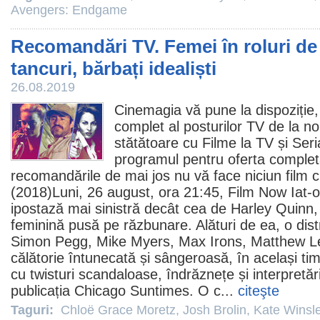
Avengers: Endgame
Recomandări TV. Femei în roluri de 
tancuri, bărbați idealiști
26.08.2019
Cinemagia vă pune la dispoziție,
complet al posturilor TV de la noi
stătătoare cu
Filme la TV
și
Seri
programul pentru oferta complet
recomandările de mai jos nu vă face niciun
film
c
(2018)Luni, 26 august, ora 21:45,
Film
Now Iat-
ipostază mai sinistră decât cea de Harley Quinn, î
feminină pusă pe răzbunare. Alături de ea, o distr
Simon Pegg
,
Mike Myers
,
Max Irons
,
Matthew L
călătorie întunecată și sângeroasă, în același timp
cu twisturi scandaloase, îndrăznețe și interpretăr
publicația Chicago Suntimes. O c...
citeşte
Taguri:
Chloë Grace Moretz
,
Josh Brolin
,
Kate Winsle