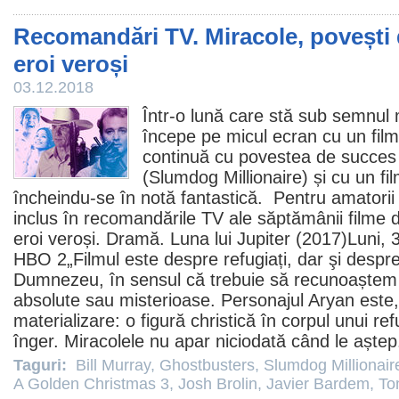
Recomandări TV. Miracole, povești 
eroi veroși
03.12.2018
Într-o lună care stă sub semnul
începe pe micul ecran cu un
film
continuă cu povestea de succes a 
(
Slumdog Millionaire
) și cu un
fi
încheindu-se în notă fantastică. Pentru amatorii 
inclus în recomandările TV ale săptămânii
filme
d
eroi veroși. Dramă.
Luna lui Jupiter
(2017)Luni, 3
HBO 2„
Filmul
este despre refugiați, dar şi despre
Dumnezeu, în sensul că trebuie să recunoaștem c
absolute sau misterioase. Personajul Aryan este, 
materializare: o figură christică în corpul unui ref
înger. Miracolele nu apar niciodată când le aștep
Taguri:
Bill Murray
,
Ghostbusters
,
Slumdog Millionair
A Golden Christmas 3
,
Josh Brolin
,
Javier Bardem
,
To