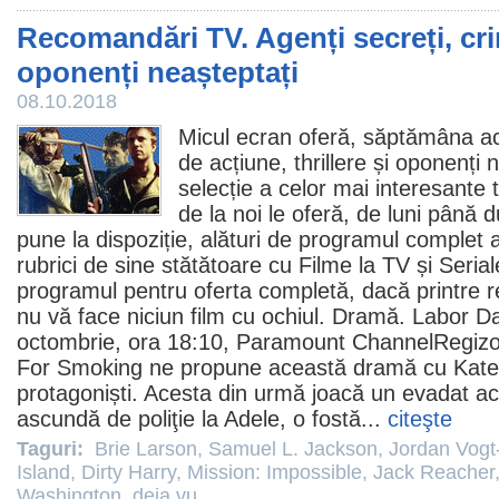
Recomandări TV. Agenți secreți, cri
oponenți neașteptați
08.10.2018
Micul ecran oferă, săptămâna a
de acțiune, thrillere și oponenți 
selecție a celor mai interesante t
de la noi le oferă, de luni până
pune la dispoziție, alături de programul complet a
rubrici de sine stătătoare cu
Filme la TV
și
Serial
programul pentru oferta completă, dacă printre 
nu vă face niciun
film
cu ochiul. Dramă.
Labor D
octombrie, ora 18:10, Paramount ChannelRegizor
For Smoking ne propune această dramă cu
Kate
protagoniști. Acesta din urmă joacă un evadat a
ascundă de poliţie la Adele, o fostă...
citeşte
Taguri:
Brie Larson
,
Samuel L. Jackson
,
Jordan Vogt
Island
,
Dirty Harry
,
Mission: Impossible
,
Jack Reacher
Washington
,
deja vu