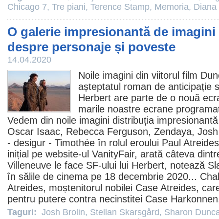
Chicago 7
,
Tre piani
,
Terence Stamp
,
Memoria
,
Diana
O galerie impresionantă de imagini 
despre personaje și poveste
14.04.2020
Noile imagini din viitorul
film
Dun
așteptatul roman de anticipație
Herbert are parte de o nouă ecr
marile noastre ecrane programa
Vedem din noile imagini distribuția impresionantă
Oscar Isaac
,
Rebecca Ferguson
,
Zendaya
,
Josh
- desigur - Timothée în rolul eroului Paul Atreides
inițial pe website-ul VanityFair, arată câteva dint
Villeneuve le face SF-ului lui Herbert, notează S
în sălile de
cinema
pe 18 decembrie 2020... Chala
Atreides, moștenitorul nobilei Case Atreides, care
pentru putere contra necinstitei Case Harkonnen
Taguri:
Josh Brolin
,
Stellan Skarsgård
,
Sharon Dunca