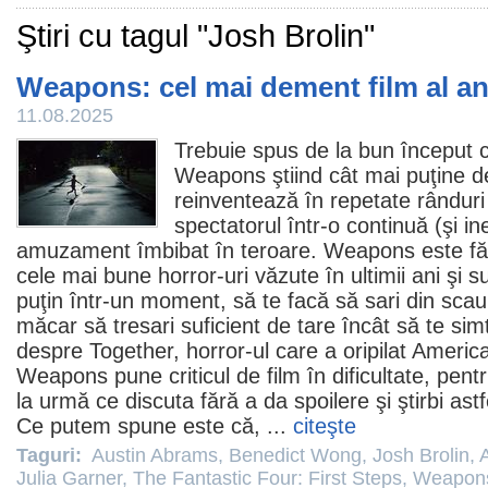
Ştiri cu tagul "Josh Brolin"
Weapons: cel mai dement film al an
11.08.2025
Trebuie spus de la bun început că
Weapons
ştiind cât mai puţine 
reinventează în repetate rânduri 
spectatorul într-o continuă (şi in
amuzament îmbibat în teroare. Weapons este fără
cele mai bune
horror
-uri văzute în ultimii ani şi 
puţin într-un moment, să te facă să sari din sca
măcar să tresari suficient de tare încât să te simt
despre
Together
,
horror-ul care a oripilat Americ
Weapons pune criticul de
film
în dificultate, pen
la urmă ce discuta fără a da spoilere şi ştirbi astf
Ce putem spune este că, ...
citeşte
Taguri:
Austin Abrams
,
Benedict Wong
,
Josh Brolin
,
Julia Garner
,
The Fantastic Four: First Steps
,
Weapon