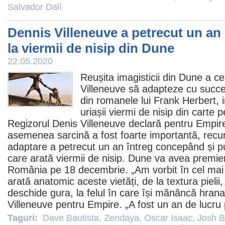
Salvador Dalí
Dennis Villeneuve a petrecut un a
la viermii de nisip din Dune
22.05.2020
Reușita imagisticii din
Dune
a ce
Villeneuve să adapteze cu suc
din romanele lui Frank Herbert, i
uriașii viermi de nisip din carte
Regizorul
Denis Villeneuve
declară pentru Empir
asemenea sarcină a fost foarte importantă, rec
adaptare a petrecut un an întreg concepând și p
care arată viermii de nisip. Dune va avea premie
România pe 18 decembrie. „Am vorbit în cel mai
arată anatomic aceste vietăți, de la textura pielii
deschide gura, la felul în care își mănâncă hrana 
Villeneuve pentru Empire. „A fost un an de lucru 
Taguri:
Dave Bautista
,
Zendaya
,
Oscar Isaac
,
Josh B