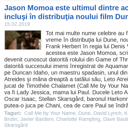
Jason Momoa este ultimul dintre act
incluşi în distribuţia noului film Du
15.02.2019
Tot mai multe nume celebre au f
vreme în distribuţia lui
Dune
, no
Frank Herbert în regia lui
Denis 
acestea este
Jason Momoa
, sc
devenit cunoscut datorită rolului din Game of Th
datorită succesului imens înregistrat de Aquama
pe Duncan Idaho, un maestru spadasin, unul din 
Atreides şi mâna dreaptă a tatălui său, Leto Atrei
jucat de
Timothée Chalamet
(
Call Me by Your N
va fi Lady Jessica, mama lui Paul. Ducele Leto At
Oscar Isaac
,
Stellan Skarsgård
, baronul Harkon
putea-o juca pe Chani, cea de care Paul se îndr
Taguri:
Call Me by Your Name
,
Dune
,
David Lynch
,
K
Brolin
,
Javier Bardem
,
Charlotte Rampling
,
Dave Bauti
Skarsgård