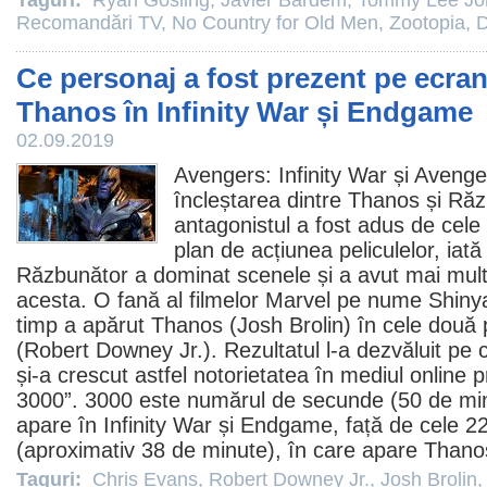
Taguri:
Ryan Gosling
,
Javier Bardem
,
Tommy Lee Jo
Recomandări TV
,
No Country for Old Men
,
Zootopia
,
D
Ce personaj a fost prezent pe ecra
Thanos în Infinity War și Endgame
02.09.2019
Avengers: Infinity War
și
Avenge
încleștarea dintre Thanos și Răz
antagonistul a fost adus de cele 
plan de acțiunea peliculelor, iată
Răzbunător a dominat scenele și a avut mai mul
acesta. O fană al filmelor Marvel pe nume Shiny
timp a apărut Thanos (
Josh Brolin
) în cele două 
(
Robert Downey Jr.
). Rezultatul l-a dezvăluit p
și-a crescut astfel notorietatea în mediul online p
3000”. 3000 este numărul de secunde (50 de min
apare în Infinity War și Endgame, față de cele 
(aproximativ 38 de minute), în care apare Thano
Taguri:
Chris Evans
,
Robert Downey Jr.
,
Josh Brolin
,