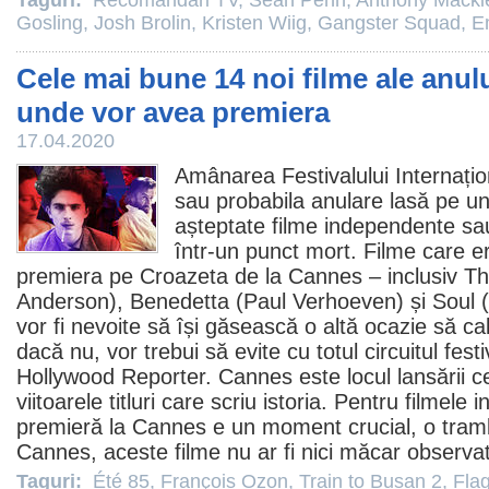
Taguri:
Recomandări TV
,
Sean Penn
,
Anthony Macki
Gosling
,
Josh Brolin
,
Kristen Wiig
,
Gangster Squad
,
E
Cele mai bune 14 noi filme ale anulu
unde vor avea premiera
17.04.2020
Amânarea Festivalului Internați
sau probabila anulare lasă pe un
așteptate
filme
independente sau 
într-un punct mort. Filme care e
premiera pe Croazeta de la Cannes – inclusiv
Th
Anderson
),
Benedetta
(
Paul Verhoeven
) și Soul 
vor fi nevoite să își găsească o altă ocazie să c
dacă nu, vor trebui să evite cu totul circuitul festi
Hollywood Reporter. Cannes este locul lansării 
viitoarele titluri care scriu istoria. Pentru
filmele
in
premieră la Cannes e un moment crucial, o tramb
Cannes, aceste
filme
nu ar fi nici măcar observa
Taguri:
Été 85
,
François Ozon
,
Train to Busan 2
,
Fla