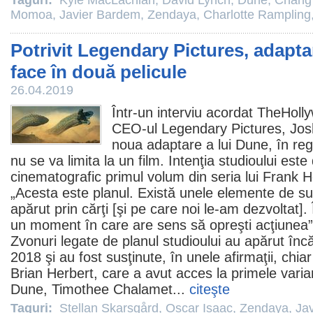
Taguri:
Kyle MacLachlan
,
David Lynch
,
Dune
,
Chang
Momoa
,
Javier Bardem
,
Zendaya
,
Charlotte Rampling
Potrivit Legendary Pictures, adapt
face în două pelicule
26.04.2019
Într-un interviu acordat TheHol
CEO-ul Legendary Pictures, Jos
noua adaptare a lui Dune, în reg
nu se va limita la un
film
. Intenţia studioului est
cinematografic primul volum din seria lui Frank H
„Acesta este planul. Există unele elemente de susţ
apărut prin cărţi [şi pe care noi le-am dezvoltat].
un moment în care are sens să opreşti acţiunea”
Zvonuri legate de planul studioului au apărut încă
2018 şi au fost susţinute, în unele afirmaţii, chiar 
Brian Herbert, care a avut acces la primele varian
Dune, Timothee Chalamet...
citeşte
Taguri:
Stellan Skarsgård
,
Oscar Isaac
,
Zendaya
,
Ja