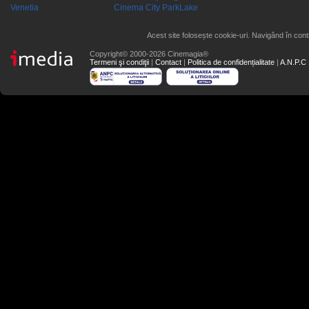
Venetia
Cinema City ParkLake
Acest site folosește cookie-uri. Navigând în conti
Copyright© 2000-2026 Cinemagia®
Termeni şi condiţii
|
Contact
|
Politica de confidențialitate
|
A.N.P.C