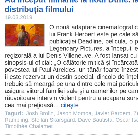
distribuția filmului
19.03.2019
O nouă adaptare cinematografic
lui Frank Herbert este pe cale să
publicaţiei Deadline, pelicula, o
Legendary Pictures, a început ier
regizorală a lui
Denis Villeneuve
. A fost lansat c
sinopsis-ul oficial: „O călătorie mitică şi încărc
povestea lui Paul Atreides, un tănâr foarte înzest
îi este rezervat un destin special, dincolo de înţe
trebuie să meargă pe una dintre cele mai pericu
asigura viitorul familiei sale şi a oamenilor pe c
răuvoitoare intervin violent pentru a acapara sur
cea mai preţioasă...
citeşte
Taguri:
Josh Brolin
,
Jason Momoa
,
Javier Bardem
,
Z
Rampling
,
Stellan Skarsgård
,
Dave Bautista
,
Oscar Is
Timothée Chalamet