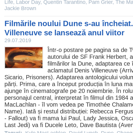
Life
,
Labor Day
,
Quentin Tarantino
,
Pam Grier
,
The Ma
Jackie Brown
Filmările noului Dune s-au încheiat.
Villeneuve se lansează anul viitor
29.07.2019
Într-o postare pe pagina sa de Tw
autorului de SF Frank Herbert, 
filmărilor la
Dune
, adaptarea ce 
aclamatul
Denis Villeneuve
(Arri
Sicario, Prisoners). Adaptarea antologicului vol
părți. Prima, care a început producția în luna mar
ajunge în
cinematografe
pe 20 noiembrie. În rolul
personajul central, interpretat în
filmul
din 1984 a
MacLachlan
- îl vom vedea pe
Timothée Chalam
Name). Iată și restul distribuției:
Rebecca Fergu
- Fallout) va fi mama lui Paul, Lady Jessica,
Osca
Last Jedi) va fi Ducele Leto,
Dave Bautista
(Aven