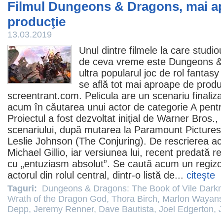
Filmul Dungeons & Dragons, mai a
producţie
13.03.2019
Unul dintre
filmele
la care studi
de ceva vreme este Dungeons & 
ultra popularul joc de rol fantas
se află tot mai aproape de produc
screentrant.com. Pelicula are un scenariu finalizat,
acum în căutarea unui actor de categorie A pentru
Proiectul a fost dezvoltat iniţial de Warner Bros.,
scenariului, după mutarea la Paramount Pictures,
Leslie Johnson (The Conjuring). De rescrierea ac
Michael Gillio, iar versiunea lui, recent predată rea
cu „entuziasm absolut”. Se caută acum un regizor 
actorul din rolul central, dintr-o listă de...
citeşte
Taguri:
Dungeons & Dragons: The Book of Vile Dark
Wrath of the Dragon God
,
Thora Birch
,
Marlon Wayan
Depp
,
Jeremy Renner
,
Dave Bautista
,
Joel Edgerton
,