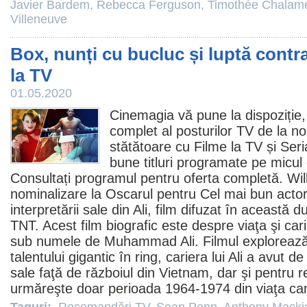
Javier Bardem
,
Rebecca Ferguson
,
Timothée Chalam
Villeneuve
Box, nunți cu bucluc și luptă contra
la TV
01.05.2020
Cinemagia vă pune la dispoziție,
complet al posturilor TV de la noi
stătătoare cu
Filme la TV
și
Seri
bune titluri programate pe micul 
Consultați programul pentru oferta completă.
Wil
nominalizare la Oscarul pentru Cel mai bun actor 
interpretării sale din
Ali
,
film
difuzat în această d
TNT. Acest film biografic este despre viaţa şi ca
sub numele de Muhammad Ali.
Filmul
explorează
talentului gigantic în ring, cariera lui Ali a avut de
sale faţă de războiul din Vietnam, dar şi pentru re
urmăreşte doar perioada 1964-1974 din viaţa ca