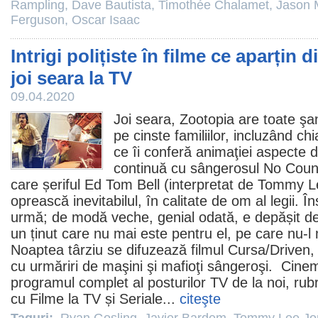
Rampling
,
Dave Bautista
,
Timothée Chalamet
,
Jason
Ferguson
,
Oscar Isaac
Intrigi polițiste în filme ce aparțin d
joi seara la TV
09.04.2020
Joi seara, Zootopia are toate şan
pe cinste familiilor, incluzând chia
ce îi conferă animaţiei aspecte 
continuă cu sângerosul
No Coun
care șeriful Ed Tom Bell (interpretat de
Tommy L
oprească inevitabilul, în calitate de om al legii.
urmă; de modă veche, genial odată, e depășit de 
un ținut care nu mai este pentru el, pe care nu-l
Noaptea târziu se difuzează
filmul
Cursa
/Driven,
cu urmăriri de maşini şi mafioţi sângeroşi. Cinem
programul complet al posturilor TV de la noi, rubr
cu
Filme la TV
și
Seriale
...
citeşte