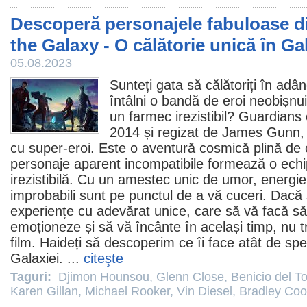
Descoperă personajele fabuloase d
the Galaxy - O călătorie unică în Ga
05.08.2023
Sunteți gata să călătoriți în adân
întâlni o bandă de eroi neobișnuiț
un farmec irezistibil?
Guardians 
2014 și regizat de James Gunn, n
cu super-eroi. Este o aventură cosmică plină de c
personaje aparent incompatibile formează o echi
irezistibilă. Cu un amestec unic de umor, energie 
improbabili sunt pe punctul de a vă cuceri. Dacă 
experiențe cu adevărat unice, care să vă facă să
emoționeze și să vă încânte în același timp, nu t
film. Haideți să descoperim ce îi face atât de spe
Galaxiei. ...
citeşte
Taguri:
Djimon Hounsou
,
Glenn Close
,
Benicio del T
Karen Gillan
,
Michael Rooker
,
Vin Diesel
,
Bradley Coo