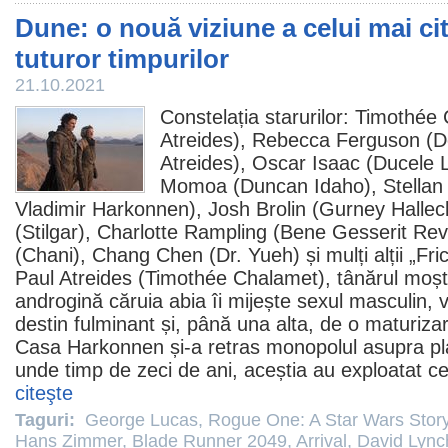
Dune: o nouă viziune a celui mai ci
tuturor timpurilor
21.10.2021
Constelația starurilor:
Timothée 
Atreides),
Rebecca Ferguson
(D
Atreides),
Oscar Isaac
(Ducele L
Momoa
(Duncan Idaho),
Stellan
Vladimir Harkonnen),
Josh Brolin
(Gurney Hallec
(Stilgar),
Charlotte Rampling
(Bene Gesserit Rev
(Chani),
Chang Chen
(Dr. Yueh) și mulți alții „Fri
Paul Atreides (Timothée Chalamet), tânărul moșten
androgină căruia abia îi mijește sexul masculin,
destin fulminant și, până una alta, de o maturizar
Casa Harkonnen și-a retras monopolul asupra pla
unde timp de zeci de ani, aceștia au exploatat ce
citeşte
Taguri:
George Lucas
,
Rogue One: A Star Wars Stor
Hans Zimmer
,
Blade Runner 2049
,
Arrival
,
David Lync