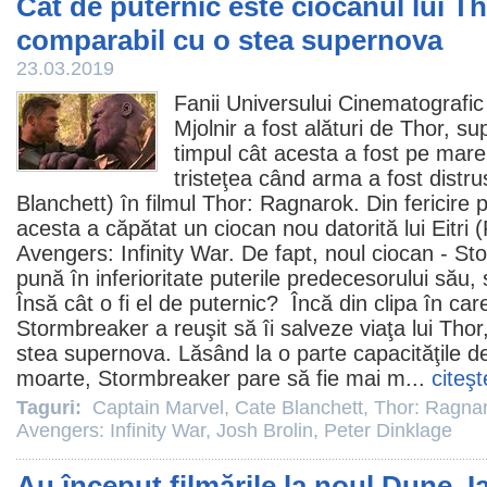
Cât de puternic este ciocanul lui T
comparabil cu o stea supernova
23.03.2019
Fanii Universului Cinematografic
Mjolnir a fost alături de Thor, su
timpul cât acesta a fost pe mare
tristeţea când arma a fost distru
Blanchett
) în
filmul
Thor: Ragnarok
. Din fericire
acesta a căpătat un ciocan nou datorită lui Eitri (
Avengers: Infinity War
. De fapt, noul ciocan - S
pună în inferioritate puterile predecesorului său
Însă cât o fi el de puternic? Încă din clipa în car
Stormbreaker a reuşit să îi salveze viaţa lui Tho
stea supernova. Lăsând la o parte capacităţile d
moarte, Stormbreaker pare să fie mai m...
citeşt
Taguri:
Captain Marvel
,
Cate Blanchett
,
Thor: Ragna
Avengers: Infinity War
,
Josh Brolin
,
Peter Dinklage
Au început filmările la noul Dune. Ia