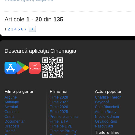
Articole
1
-
20
din
135
1
2
3
4
5
6
7
Descarcă aplicaţia Cinemagia
Filme pe genuri
Filme noi
Actori populari
Acţiune
Filme 2028
Charlize Theron
Animaţie
Filme 2027
Beyoncé
Aventuri
Filme 2026
Cate Blanchett
Comedie
Filme 2025
Adrien Brody
Crimă
Premiere cinema
Nicole Kidman
Documentar
Filme la TV
Osvaldo Ríos
Dragoste
Filme pe DVD
Născuţi azi
Dramă
Filme pe Blu-ray
Trailere filme