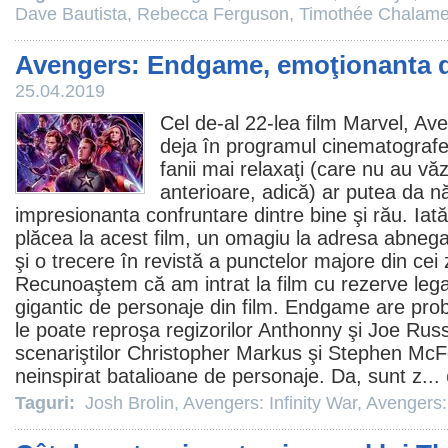
Dave Bautista
,
Rebecca Ferguson
,
Timothée Chalame
Avengers: Endgame, emoţionanta d
25.04.2019
Cel de-al 22-lea
film
Marvel,
Ave
deja în programul cinematografel
fanii mai relaxaţi (care nu au vă
anterioare, adică) ar putea da n
impresionanta confruntare dintre bine şi rău. Iată
plăcea la acest
film
, un omagiu la adresa abnegaţie
şi o trecere în revistă a punctelor majore din ce
Recunoaştem că am intrat la
film
cu rezerve leg
gigantic de personaje din film. Endgame are prob
le poate reproşa regizorilor Anthonny şi Joe Russ
scenariştilor Christopher Markus şi Stephen McF
neinspirat batalioane de personaje. Da, sunt z...
Taguri:
Josh Brolin
,
Avengers: Infinity War
,
Avengers