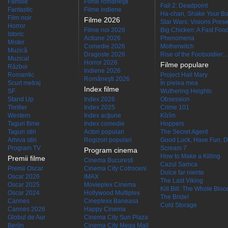
Familie
Filme româneşti
Fall 2: Deadpoint
Fantastic
Filme indiene
Ha-chan, Shake Your Bo
Film noir
Filme 2026
Star Wars: Visions Presen
Horror
Filme noi 2026
Big Chicken: A Fast Food
Istoric
Actiune 2026
Phenomena
Mister
Comedie 2026
Motherwitch
Muzică
Dragoste 2026
Rise of the Footsoldier:..
Muzical
Horror 2026
Filme populare
Război
Indiene 2026
Romantic
Project Hail Mary
Româneşti 2026
Scurt metraj
În pielea mea
Index filme
SF
Wuthering Heights
Stand Up
Index 2026
Obsession
Thriller
Index 2025
Crime 101
Western
Index acţiune
Kîzîm
Taguri filme
Index comedie
Hoppers
Taguri stiri
Actori populari
The Secret Agent
Arhiva stiri
Regizori populari
Good Luck, Have Fun, D
Program TV
Scream 7
Program cinema
How to Make a Killing
Premii filme
Cinema Bucuresti
Cazul Samca
Premii Oscar
Cinema City Cotroceni
Dolce far niente
Oscar 2026
IMAX
The Last Viking
Oscar 2025
Movieplex Cinema
Kill Bill: The Whole Blood
Oscar 2024
Hollywood Multiplex
The Bride!
Cannes
Cineplexx Baneasa
Cold Storage
Cannes 2026
Happy Cinema
Globul de Aur
Cinema City Sun Plaza
Berlin
Cinema City Mega Mall