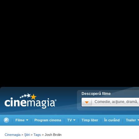
Descoperă filme
Comedie, acţiune, dramă, .
Filme
Program cinema
TV
Timp liber
În curând
Trailer
Cinemagia
Ştiri
Tags
Josh Brolin
>
>
>