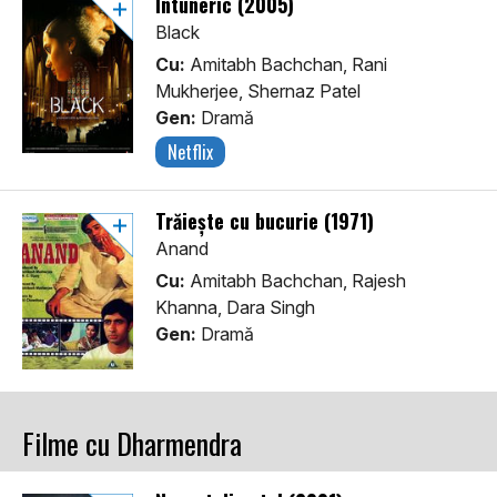
Întuneric (2005)
Black
Cu:
Amitabh Bachchan, Rani
Mukherjee, Shernaz Patel
Gen:
Dramă
Netflix
Trăiește cu bucurie (1971)
Anand
Cu:
Amitabh Bachchan, Rajesh
Khanna, Dara Singh
Gen:
Dramă
Filme cu Dharmendra