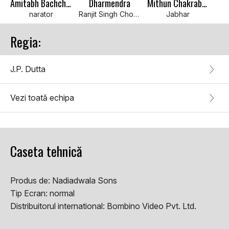
Amitabh Bachchan
Dharmendra
Mithun Chakraborty
narator
Ranjit Singh Choudhary
Jabhar
Regia:
J.P. Dutta
Vezi toată echipa
Caseta tehnică
Produs de:
Nadiadwala Sons
Tip Ecran:
normal
Distribuitorul international:
Bombino Video Pvt. Ltd.