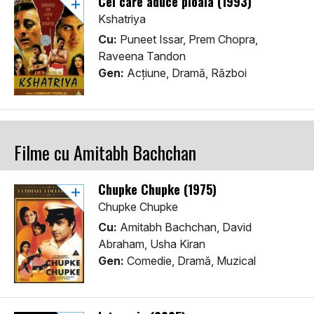
Cel care aduce ploaia (1993)
Kshatriya
Cu:
Puneet Issar, Prem Chopra,
Raveena Tandon
Gen:
Acţiune, Dramă, Război
Filme cu Amitabh Bachchan
Chupke Chupke (1975)
Chupke Chupke
Cu:
Amitabh Bachchan, David
Abraham, Usha Kiran
Gen:
Comedie, Dramă, Muzical