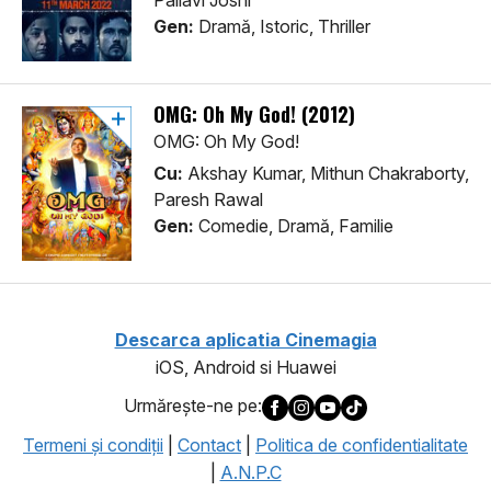
Pallavi Joshi
Gen:
Dramă, Istoric, Thriller
OMG: Oh My God! (2012)
OMG: Oh My God!
Cu:
Akshay Kumar, Mithun Chakraborty,
Paresh Rawal
Gen:
Comedie, Dramă, Familie
Descarca aplicatia Cinemagia
iOS, Android si Huawei
Urmăreşte-ne pe:
Termeni şi condiţii
|
Contact
|
Politica de confidentialitate
|
A.N.P.C