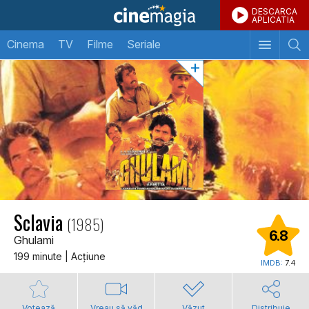
DESCARCA
APLICATIA
Cinema
TV
Filme
Seriale
Sclavia
(1985)
6.8
Ghulami
199 minute | Acţiune
IMDB:
7.4
Votează
Vreau să văd
Văzut
Distribuie