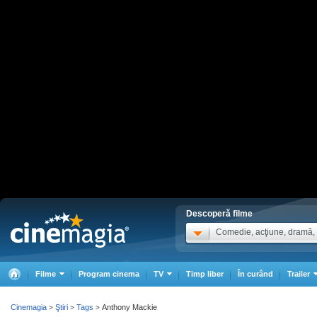
Descoperă filme
Comedie, acţiune, dramă, .
Filme
Program cinema
TV
Timp liber
În curând
Trailer
Cinemagia
Ştiri
Tags
Anthony Mackie
>
>
>