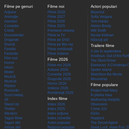
Filme pe genuri
Filme noi
Actori populari
Acţiune
Filme 2028
Beyoncé
Animaţie
Filme 2027
Sofía Vergara
Aventuri
Filme 2026
Tom Hanks
Comedie
Filme 2025
Adrien Brody
Crimă
Premiere cinema
Will Smith
Documentar
Filme la TV
Nicole Kidman
Dragoste
Filme pe DVD
Născuţi azi
Dramă
Filme pe Blu-ray
Trailere filme
Familie
Filme româneşti
3 zile în septembrie
Fantastic
Filme indiene
Insidious: Out of the Fur
Film noir
Filme 2026
The Stunt Driver
Horror
Filme noi 2026
Ebenezer: A Christmas C
Istoric
Actiune 2026
Spider Island
Mister
Comedie 2026
Matchbox the Movie
Muzică
Dragoste 2026
Mousetrap
Muzical
Horror 2026
Filme populare
Război
Indiene 2026
Romantic
Project Hail Mary
Româneşti 2026
Scurt metraj
În pielea mea
Index filme
SF
Wuthering Heights
Stand Up
Index 2026
Obsession
Thriller
Index 2025
Crime 101
Western
Index acţiune
Kîzîm
Taguri filme
Index comedie
Hoppers
Taguri stiri
Actori populari
The Secret Agent
Arhiva stiri
Regizori populari
Good Luck, Have Fun, D