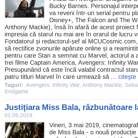
Bucky Barnes. Personajul interp
va reveni într-un serial pentru 
Disney+, The Falcon and The Win
Anthony Mackie
), însă în afară de acest proiect
impresia că starul nu mai are în orarul de lucru 
Fondatorul și redactorul-șef al MCUCosmic.com,
să rectifice zvonurile apărute online și a reamint
pentru care Stan a semnat cu Marvel, actorul a a
trei filme Captain America,
Avengers: Infinity Wa
Presupunând că este încă valabil contractul staru
patru titluri Marvel în care urmează să ...
citeşte
Taguri:
Avengers: Infinity War
,
Anthony Mackie
,
Seba
Endgame
Justițiara Miss Bala, răzbunătoare 
01.05.2019
Vineri, 3 mai 2019, cinematograf
de
Miss Bala
- o nouă producție