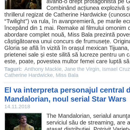
având-o drept protagonistă pe
G
Combinând acțiunea explozivă ș
thrillerul regizat de
Catherine Hardwicke
(cunoscu
“Twilight”) va rula, în avanpremieră, pe marile 
începând din 1 mai. Remake al filmului omonim 
abordare complet nouă, Miss Bala prezintă poves
câștigătoarea unui concurs de frumusețe. Origin
Gloria se află în vizită în orașul mexican Tijuana,
prietenei sale și este silită să lucreze pentru un 
este, poate, povestea multor femei care luptă să
Taguri:
Anthony Mackie
,
Jane the Virgin
,
Ismael Cru
Catherine Hardwicke
,
Miss Bala
El va interpreta personajul central 
Mandalorian, noul serial Star Wars
14.11.2018
The Mandalorian, serialul anunţ
serviciul său de streaming, ar
ataşat distribuției. Potrivit Varie