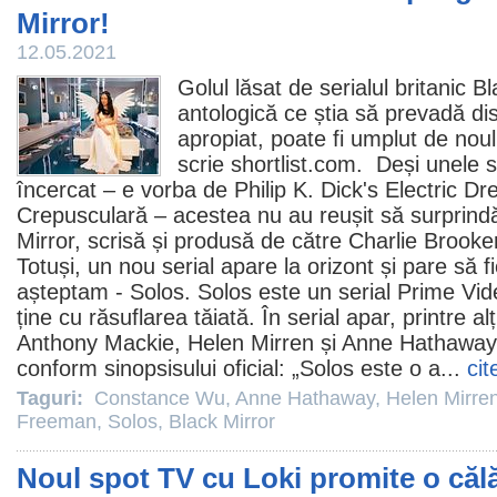
Mirror!
12.05.2021
Golul lăsat de serialul britanic
Bl
antologică ce știa să prevadă dist
apropiat, poate fi umplut de noul
scrie shortlist.com. Deși unele s
încercat – e vorba de Philip K. Dick's Electric 
Crepusculară – acestea nu au reușit să surprindă
Mirror, scrisă și produsă de către Charlie Brooker
Totuși, un nou serial apare la orizont și pare să 
așteptam - Solos. Solos este un serial Prime Vide
ține cu răsuflarea tăiată. În serial apar, printre alț
Anthony Mackie
,
Helen Mirren
și
Anne Hathaway
conform sinopsisului oficial: „Solos este o a...
cit
Taguri:
Constance Wu
,
Anne Hathaway
,
Helen Mirre
Freeman
,
Solos
,
Black Mirror
Noul spot TV cu Loki promite o călă