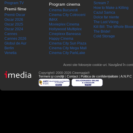
Program TV
Scream 7
Program cinema
How to Make a Killing
Premii filme
Cinema Bucuresti
Cazul Samca
Premii Oscar
Cinema City Cotroceni
Dolce far niente
Oscar 2026
IMAX
The Last Viking
Oscar 2025
Movieplex Cinema
Kill Bill: The Whole Blood
Oscar 2024
Hollywood Multiplex
The Bride!
Cannes
Cineplexx Baneasa
Cold Storage
Cannes 2026
Happy Cinema
Globul de Aur
Cinema City Sun Plaza
Berlin
Cinema City Mega Mall
Venetia
Cinema City ParkLake
Acest site folosește cookie-uri. Navigând în conti
Copyright© 2000-2026 Cinemagia®
Termeni şi condiţii
|
Contact
|
Politica de confidențialitate
|
A.N.P.C