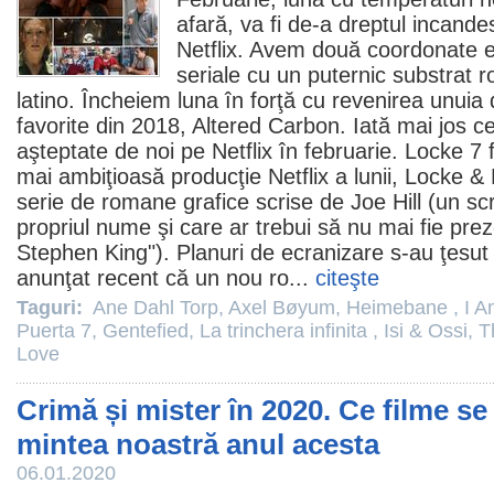
afară, va fi de-a dreptul incand
Netflix. Avem două coordonate e
seriale cu un puternic substrat r
latino. Încheiem luna în forţă cu revenirea unuia 
favorite din 2018,
Altered Carbon
. Iată mai jos 
aşteptate de noi pe Netflix în februarie.
Locke
7 
mai ambiţioasă producţie Netflix a lunii, Locke 
serie de romane grafice scrise de Joe Hill (un scri
propriul nume şi care ar trebui să nu mai fie preze
Stephen King"). Planuri de ecranizare s-au ţesut
anunţat recent că un nou ro...
citeşte
Taguri:
Ane Dahl Torp
,
Axel Bøyum
,
Heimebane
,
I A
Puerta 7
,
Gentefied
,
La trinchera infinita
,
Isi & Ossi
,
T
Love
Crimă și mister în 2020. Ce filme se
mintea noastră anul acesta
06.01.2020