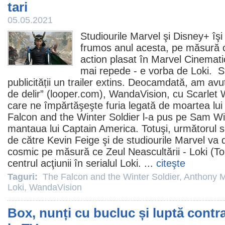
tari
05.05.2021
Studiourile Marvel şi Disney+ îşi
frumos anul acesta, pe măsură ce 
action plasat în Marvel Cinemati
mai repede - e vorba de
Loki
. S
publicității un trailer extins. Deocamdată, am avut
de delir” (looper.com),
WandaVision
, cu Scarlet 
care ne împărtăşeşte furia legată de moartea lui
Falcon and the Winter Soldier
l-a pus pe Sam Wi
mantaua lui Captain America. Totuşi, următorul s
de către Kevin Feige şi de studiourile Marvel va du
cosmic pe măsură ce Zeul Neascultării - Loki (
To
centrul acţiunii în serialul Loki. ...
citeşte
Taguri:
The Falcon and the Winter Soldier
,
Anthony 
Loki
,
WandaVision
Box, nunți cu bucluc și luptă contra