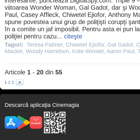
interesante, punctează DigitalSpy.com. Triple 9 
viitoarea Wonder Woman,
Gal Gadot
, dar şi
Woo
Paul
,
Casey Affleck
,
Chiwetel Ejiofor
,
Anthony Ma
spune povestea unui grup de poliţişti corupţi şan
în a comite un jaf imposibil. Pentru asta ei pun l
poliţiei pentru cazu...
citeşte
Taguri:
Teresa Palmer
,
Chiwetel Ejiofor
,
Gal Gadot
,
C
Mackie
,
Woody Harrelson
,
Kate Winslet
,
Aaron Paul
,
T
Articole
1
-
20
din
55
1
2
3
Descarcă aplicaţia Cinemagia