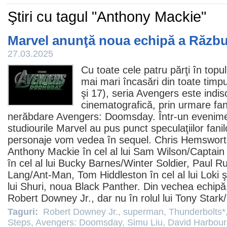
Ştiri cu tagul "Anthony Mackie"
Marvel anunţă noua echipă a Răzbu
27.03.2025
Cu toate cele patru părţi în topul
mai mari încasări din toate timpur
şi 17), seria Avengers este indisc
cinematografică, prin urmare fan
nerăbdare
Avengers: Doomsday
. Într-un evenime
studiourile Marvel au pus punct speculaţiilor fani
personaje vom vedea în sequel.
Chris Hemswort
Anthony Mackie
în cel al lui Sam Wilson/Captai
în cel al lui Bucky Barnes/Winter Soldier,
Paul R
Lang/Ant-Man,
Tom Hiddleston
în cel al lui Loki 
lui Shuri, noua Black Panther. Din vechea echipă 
Robert Downey Jr.
, dar nu în rolul lui Tony Stark
Taguri:
Robert Downey Jr.
,
superman
,
Thunderbolts*
Steps
,
Avengers: Doomsday
,
Simu Liu
,
David Harbour