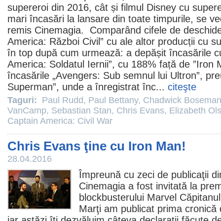
supereroi din 2016, cât și
filmul
Disney cu supere
mari încasări la lansare din toate timpurile, se 
remis Cinemagia. Comparând cifele de deschidere
America: Război Civil” cu ale altor producții cu 
în top după cum urmează: a depășit încasările 
America: Soldatul Iernii”, cu 188% față de ”Iron
încasările „Avengers: Sub semnul lui Ultron”, pr
Superman”, unde a înregistrat înc...
citeşte
Taguri:
Paul Rudd
,
Paul Bettany
,
Chadwick Bosema
VanCamp
,
Sebastian Stan
,
Chris Evans
,
Elizabeth Ol
Captain America: Civil War
Chris Evans ţine cu Iron Man!
28.04.2016
Împreună cu zeci de publicaţii d
Cinemagia a fost invitată la pr
blockbusterului Marvel
Căpitanul
Marţi am publicat
prima cronică 
iar astăzi îţi dezvăluim câteva declaraţii făcute de 