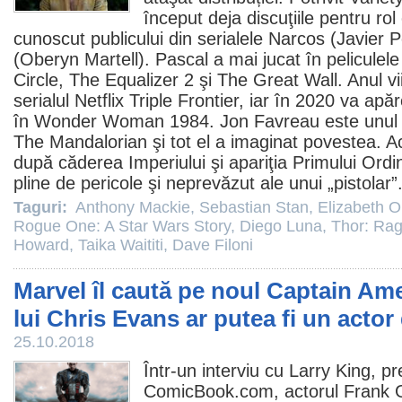
început deja discuţiile pentru ro
cunoscut publicului din serialele
Narcos
(Javier P
(Oberyn Martell). Pascal a mai jucat în peliculel
Circle
,
The Equalizer 2
şi
The Great Wall
. Anul v
serialul Netflix
Triple Frontier
, iar în 2020 va apă
în Wonder Woman 1984. Jon Favreau este unul di
The Mandalorian şi tot el a imaginat povestea. A
după căderea Imperiului şi apariţia Primului Ordi
pline de pericole şi neprevăzut ale unui „pistolar”
Taguri:
Anthony Mackie
,
Sebastian Stan
,
Elizabeth O
Rogue One: A Star Wars Story
,
Diego Luna
,
Thor: Ra
Howard
,
Taika Waititi
,
Dave Filoni
Marvel îl caută pe noul Captain Ame
lui Chris Evans ar putea fi un actor
25.10.2018
Într-un interviu cu Larry King, pr
ComicBook.com, actorul
Frank G