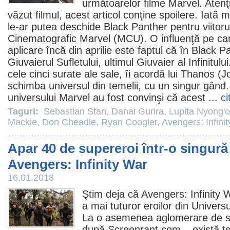
următoarelor
filme
Marvel. Atenţi
văzut
filmul
, acest articol conţine spoilere. Iată m
le-ar putea deschide Black Panther pentru viitoru
Cinematografic Marvel (MCU). O influenţă pe ca
aplicare încă din aprilie este faptul că în Black P
Giuvaierul Sufletului, ultimul Giuvaier al Infinitu
cele cinci surate ale sale, îi acordă lui Thanos (
schimba universul din temelii, cu un singur gând. 
universului Marvel au fost convinşi că acest ...
ci
Taguri:
Sebastian Stan
,
Danai Gurira
,
Lupita Nyong'o
Mackie
,
Don Cheadle
,
Ryan Coogler
,
Avengers: Infini
Apar 40 de supereroi într-o singură
Avengers: Infinity War
16.01.2018
Ştim deja că
Avengers: Infinity 
a mai tuturor eroilor din Univer
La o asemenea aglomerare de s
după Screenrant.com – există t