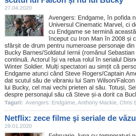
scutul lui Falcon și nu lui Bucky
27.04.2020
Avengers: Endgame, în pofida nu
Universul Cinematic Marvel, ci do
cu Endgame se termină această 
început cu Iron Man în 2008 și 
sfârșit de drum pentru numeroase personaje din
Bucky Barnes/Soldatul Iernii (românul
Sebastian
continuă. Actorul își va relua rolul în serialul D
Winter Soldier. Mulți spectatori au simțit că perso
Endgame atunci când Steve Rogers/Captain Ame
dat scutul său de vibraniu lui Sam Wilson/Falcon
lui Bucky, cel mai vechi prieten al său. Totuși, 
despre personajul său că Steve și-a dorit ca Buc
Taguri:
Avengers: Endgame
,
Anthony Mackie
,
Chris 
Netflix: zece filme şi seriale de văz
29.01.2020
Februarie, luna cu temperaturi n