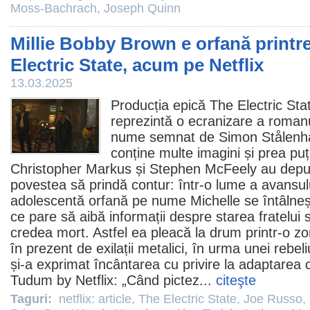
Moss-Bachrach
,
Joseph Quinn
Millie Bobby Brown e orfană printre
Electric State, acum pe Netflix
13.03.2025
Producția epică
The Electric Sta
reprezintă o ecranizare a romanu
nume semnat de Simon Stålenhag
conține multe imagini și prea puți
Christopher Markus și Stephen McFeely au depus 
povestea să prindă contur: într-o lume a avansulu
adolescentă orfană pe nume Michelle se întâlneș
ce pare să aibă informații despre starea fratelui 
credea mort. Astfel ea pleacă la drum printr-o z
în prezent de exilații metalici, în urma unei rebeli
și-a exprimat încântarea cu privire la adaptarea
Tudum by Netflix: „Când pictez...
citeşte
Taguri:
netflix: article
,
The Electric State
,
Joe Russo
,