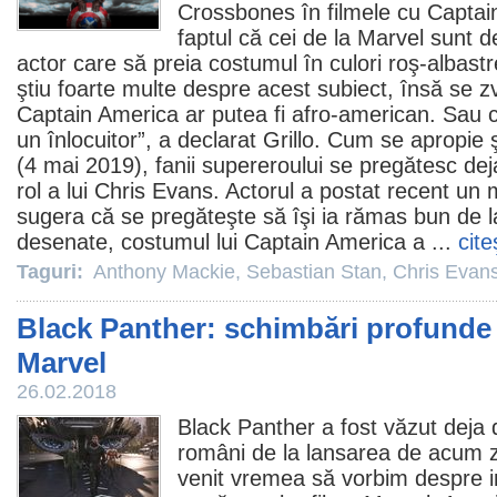
Crossbones în
filmele
cu Captain
faptul că cei de la Marvel sunt 
actor care să preia costumul în culori roş-albastr
ştiu foarte multe despre acest subiect, însă se zv
Captain America ar putea fi afro-american. Sau 
un înlocuitor”, a declarat Grillo. Cum se apropie 
(4 mai 2019), fanii supereroului se pregătesc deja
rol a lui
Chris Evans
. Actorul a postat recent un 
sugera că se pregăteşte să îşi ia rămas bun de l
desenate, costumul lui Captain America a ...
cite
Taguri:
Anthony Mackie
,
Sebastian Stan
,
Chris Evan
Black Panther: schimbări profunde 
Marvel
26.02.2018
Black Panther
a fost văzut deja
români de la lansarea de acum z
venit vremea să vorbim despre i