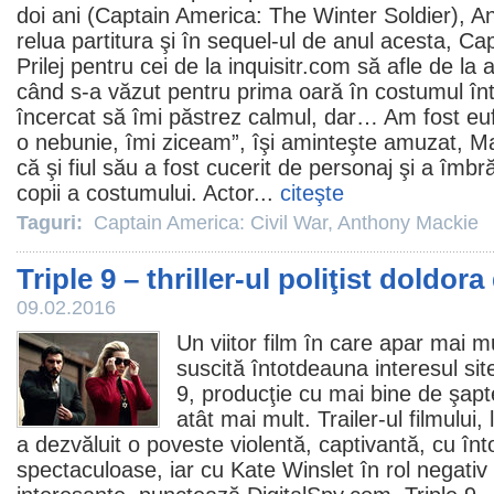
doi ani (Captain America: The Winter Soldier),
An
relua partitura şi în sequel-ul de anul acesta,
Cap
Prilej pentru cei de la inquisitr.com să afle de la 
când s-a văzut pentru prima oară în costumul înt
încercat să îmi păstrez calmul, dar… Am fost euf
o nebunie, îmi ziceam”, îşi aminteşte amuzat, Ma
că şi fiul său a fost cucerit de personaj şi a îmb
copii a costumului. Actor...
citeşte
Taguri:
Captain America: Civil War
,
Anthony Mackie
Triple 9 – thriller-ul poliţist doldora
09.02.2016
Un viitor
film
în care apar mai mul
suscită întotdeauna interesul site
9
, producţie cu mai bine de şapte 
atât mai mult. Trailer-ul filmului
a dezvăluit o poveste violentă, captivantă, cu înto
spectaculoase, iar cu
Kate Winslet
în rol negativ 