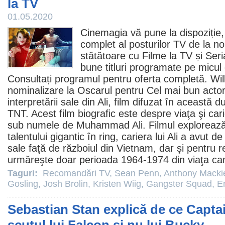
la TV
01.05.2020
Cinemagia vă pune la dispoziție,
complet al posturilor TV de la noi
stătătoare cu
Filme la TV
și
Seri
bune titluri programate pe micul 
Consultați programul pentru oferta completă.
Wil
nominalizare la Oscarul pentru Cel mai bun actor 
interpretării sale din
Ali
,
film
difuzat în această d
TNT. Acest film biografic este despre viaţa şi ca
sub numele de Muhammad Ali.
Filmul
explorează
talentului gigantic în ring, cariera lui Ali a avut de
sale faţă de războiul din Vietnam, dar şi pentru re
urmăreşte doar perioada 1964-1974 din viaţa ca
Taguri:
Recomandări TV
,
Sean Penn
,
Anthony Macki
Gosling
,
Josh Brolin
,
Kristen Wiig
,
Gangster Squad
,
E
Sebastian Stan explică de ce Captai