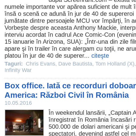
numele importante vor apărea suficient de mult 
însă o scenă ce adună în jur de 40 de supereroi l
jumătate dintre persoajele MCU vor împărţi, în ac
Vorbeşte despre aceasta
Anthony Mackie
, interp
interviu acordat în cadrul Ace Comic-Con (eveni
15 ianuarie în Arizona, SUA): „Într-una din zile 
apare şi în trailer în care alergam cu toţii, ne a
platou în jur de 40 de superer...
citeşte
Taguri:
Chris Evans
,
Dave Bautista
,
Tom Holland (X)
Infinity War
Box office. Iată ce recorduri doboa
America: Război Civil în România
10.05.2016
În weekendul lansării, „Captain 
înregistrat în România încasări
500.000 de dolari americani şi 
spectatori, devenind astfel cel 