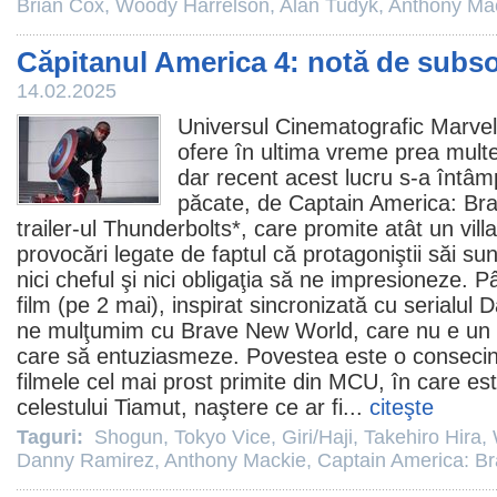
Brian Cox
,
Woody Harrelson
,
Alan Tudyk
,
Anthony Ma
Căpitanul America 4: notă de subso
14.02.2025
Universul Cinematografic Marvel
ofere în ultima vreme prea mult
dar recent acest lucru s-a întâm
păcate, de
Captain America: Br
trailer-ul Thunderbolts*, care promite atât un villa
provocări legate de faptul că protagoniştii săi sun
nici cheful şi nici obligaţia să ne impresioneze. 
film
(pe 2 mai),
inspirat sincronizată cu serialul 
ne mulţumim cu Brave New World, care nu e un
care să entuziasmeze. Povestea este o consecinţă
filmele
cel mai prost primite din MCU, în care es
celestului Tiamut, naştere ce ar fi...
citeşte
Taguri:
Shogun
,
Tokyo Vice
,
Giri/Haji
,
Takehiro Hira
,
Danny Ramirez
,
Anthony Mackie
,
Captain America: B