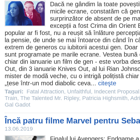
Dacă ne gândim la toate poveștil
micile ecrane, constatăm că gen
surprinzător de absent de pe ma
excepții a fost Crima din Orient 
popular ar fi fost, nu a reușit să înlăture percepția
la pensie, de unde se mai întoarce din când în 
extrem de generos cu iubitorii acestui gen. Doar
sunt programate pe marile ecrane. Vestea bună 
chiar din ianuarie un
film
de gen - este vorba de
Out, din 3 ianuarie Knives Out, al lui Rian Johns
mister de modă veche, cu o intrigă polițistă chiar î
„țese într-un mod diabolic ceva...
citeşte
Taguri:
Fatal Attraction
,
Unfaithful
,
Indecent Proposal
Train
,
The Talented Mr. Ripley
,
Patricia Highsmith
,
Adr
Gal Gadot
Încă patru filme Marvel pentru Seb
13.06.2019
Finalul lui
Avengers: Endgame
a 