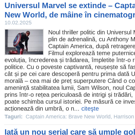
Universul Marvel se extinde – Capt
New World, de mâine în cinematogr
10.02.2025
Noul thriller politic din Universul
plin de adrenalină, cu
Anthony M
Captain America, după retragere
Filmul
explorează teme puternice
evoluția, încrederea și trădarea, împletite într-o 
politice. Cu o poveste captivantă, reușește să fasc
cât și pe cei care descoperă pentru prima dată U
morală – cea mai de preț superputere Când o con
amenință stabilitatea lumii, Sam Wilson, noul Ca
prins într-o rețea periculoasă de intrigi și trădări
poate schimba cursul istoriei. Pe măsură ce inve
acționează din umbră, o n...
citeşte
Taguri:
Captain America: Brave New World
,
Harrison
Iată un nou serial care să umple gol