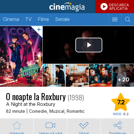
DESCARCA
APLICATIA
Cinema
TV
Filme
Seriale
+ 20
O noapte la Roxbury
(1998)
7.2
A Night at the Roxbury
82 minute | Comedie, Muzical, Romantic
IMDB:
6.2
Votează
Vreau să văd
Văzut
Distribuie