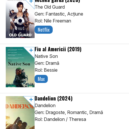
The Old Guard
Gen: Fantastic, Acţiune
Rol: Nile Freeman
Netflix
Fiu al Americii
(2019)
Native Son
Gen: Dramă
Rol: Bessie
Max
Dandelion
(2024)
Dandelion
Gen: Dragoste, Romantic, Dramă
Rol: Dandelion / Theresa