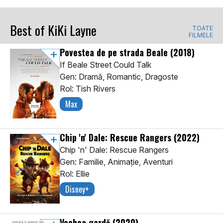
Best of KiKi Layne
TOATE
FILMELE
Povestea de pe strada Beale
(2018)
If Beale Street Could Talk
Gen: Dramă, Romantic, Dragoste
Rol: Tish Rivers
Max
Chip 'n' Dale: Rescue Rangers
(2022)
Chip 'n' Dale: Rescue Rangers
Gen: Familie, Animaţie, Aventuri
Rol: Ellie
Disney+
Vechea gardă
(2020)