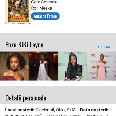
Gen: Comedie
Rol: Meeka
Amazon Prime
Poze KiKi Layne
GALERIE
Detalii personale
Locul naşterii:
Cincinnati, Ohio, SUA -
Data naşterii: