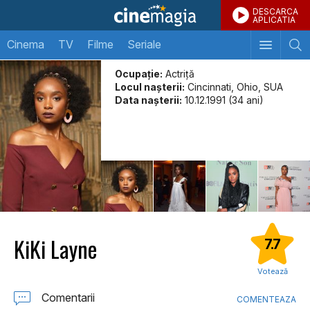
DESCARCA
APLICATIA
Cinema
TV
Filme
Seriale
Ocupație:
Actriță
Locul naşterii:
Cincinnati, Ohio, SUA
Data naşterii:
10.12.1991 (34 ani)
KiKi Layne
7.7
Votează
Comentarii
COMENTEAZA