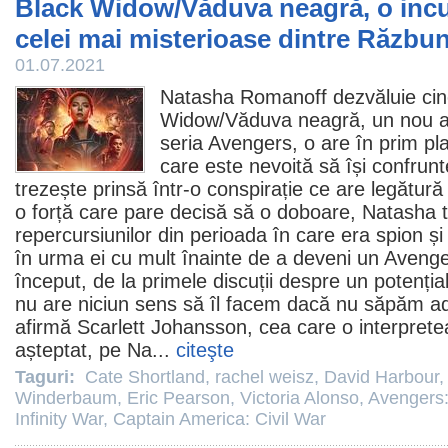
Black Widow/Văduva neagră, o incur
celei mai misterioase dintre Răzbun
01.07.2021
Natasha Romanoff dezvăluie cin
Widow/
Văduva neagră
, un nou a
seria Avengers, o are în prim p
care este nevoită să își confrun
trezește prinsă într-o conspirație ce are legătură
o forță care pare decisă să o doboare, Natasha t
repercursiunilor din perioada în care era spion și 
în urma ei cu mult înainte de a deveni un Avenge
început, de la primele discuții despre un potenția
nu are niciun sens să îl facem dacă nu săpăm adâ
afirmă
Scarlett Johansson
, cea care o interpret
așteptat, pe Na...
citeşte
Taguri:
Cate Shortland
,
rachel weisz
,
David Harbour
Winderbaum
,
Eric Pearson
,
Victoria Alonso
,
Avengers
Infinity War
,
Captain America: Civil War