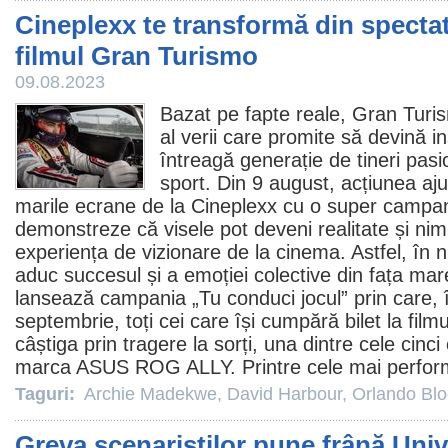
Cineplexx te transformă din specta
filmul Gran Turismo
09.08.2023
Bazat pe fapte reale,
Gran Turi
al verii care promite să devină in
întreagă generație de tineri pasio
sport. Din 9 august, acțiunea a
marile ecrane de la Cineplexx cu o super campa
demonstreze că visele pot deveni realitate și ni
experiența de vizionare de la
cinema
. Astfel, în
aduc succesul și a emoției colective din fața mar
lansează campania „
Tu conduci jocul
” prin care,
septembrie, toți cei care își cumpără bilet la
filmu
câștiga prin tragere la sorți, una dintre cele cin
marca ASUS ROG ALLY. Printre cele mai perfor
Taguri:
Archie Madekwe
,
David Harbour
,
Orlando Bl
Greva scenariştilor pune frână Univ