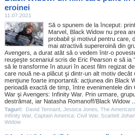
eroinei
11.07.2021
Să o spunem de la început: printr
Marvel,
Black Widow
nu prea are
probabil şi motivul pentru care, 
mai atractivă supereroină din gr
Avengers, a durat atât să o vedem într-o povest
reuşeşte scenariul scris de Eric Pearson e să ia "
să le transforme în atuuri în acest
film
regizat de
care nouă ne-a plăcut şi dintr-un alt motiv decât
menţiune foarte importantă: acţiunea din Black W
perioadă exactă de timp, între evenimentele din
War
şi
Avengers: Infinity War
. Prin urmare, grup
destrămat, iar Natasha Romanoff/Black Widow .
Taguri:
David Tennant
,
Jessica Jones
,
The American
Infinity War
,
Captain America: Civil War
,
Scarlett Joha
Widow