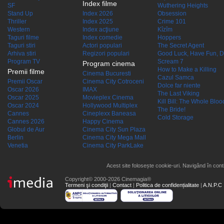
Index filme
SF
Wuthering Heights
Stand Up
Index 2026
Obsession
Thriller
Index 2025
Crime 101
Western
Index acţiune
Kîzîm
Taguri filme
Index comedie
Hoppers
Taguri stiri
Actori populari
The Secret Agent
Arhiva stiri
Regizori populari
Good Luck, Have Fun, D
Program TV
Scream 7
Program cinema
How to Make a Killing
Premii filme
Cinema Bucuresti
Cazul Samca
Premii Oscar
Cinema City Cotroceni
Dolce far niente
Oscar 2026
IMAX
The Last Viking
Oscar 2025
Movieplex Cinema
Kill Bill: The Whole Blood
Oscar 2024
Hollywood Multiplex
The Bride!
Cannes
Cineplexx Baneasa
Cold Storage
Cannes 2026
Happy Cinema
Globul de Aur
Cinema City Sun Plaza
Berlin
Cinema City Mega Mall
Venetia
Cinema City ParkLake
Acest site folosește cookie-uri. Navigând în conti
Copyright© 2000-2026 Cinemagia®
Termeni şi condiţii
|
Contact
|
Politica de confidențialitate
|
A.N.P.C