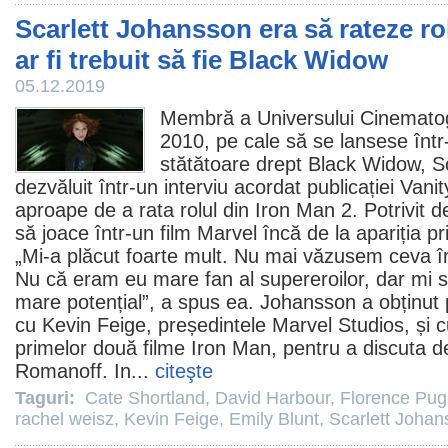
Scarlett Johansson era să rateze r
ar fi trebuit să fie Black Widow
05.12.2019
Membră a Universului Cinematog
2010
, pe cale să se lansese înt
stătătoare drept
Black Widow
,
S
dezvăluit într-un interviu acordat publicației Vanit
aproape de a rata rolul din Iron Man 2. Potrivit de
să joace într-un
film
Marvel încă de la apariția pr
„Mi-a plăcut foarte mult. Nu mai văzusem ceva în
Nu că eram eu mare fan al supereroilor, dar mi s
mare potențial”, a spus ea. Johansson a obținut 
cu
Kevin Feige
, președintele Marvel Studios, și 
primelor două
filme
Iron Man, pentru a discuta de
Romanoff. In...
citeşte
Taguri:
Cate Shortland
,
David Harbour
,
Florence Pug
rachel weisz
,
Kevin Feige
,
Emily Blunt
,
Scarlett Johan