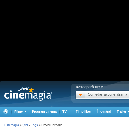
Descoperă filme
Comedie, acţiune, dramă, .
Filme
Program cinema
TV
Timp liber
În curând
Trailer
Cinemagia
Ştiri
Tags
David Harbour
>
>
>