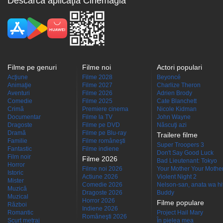
Descarcă aplicaţia Cinemagia
Filme pe genuri
Filme noi
Actori populari
Acţiune
Filme 2028
Beyoncé
Animaţie
Filme 2027
Charlize Theron
Aventuri
Filme 2026
Adrien Brody
Comedie
Filme 2025
Cate Blanchett
Crimă
Premiere cinema
Nicole Kidman
Documentar
Filme la TV
John Wayne
Dragoste
Filme pe DVD
Născuţi azi
Dramă
Filme pe Blu-ray
Trailere filme
Familie
Filme româneşti
Super Troopers 3
Fantastic
Filme indiene
Don't Say Good Luck
Film noir
Filme 2026
Bad Lieutenant: Tokyo
Horror
Filme noi 2026
Your Mother Your Mother 
Istoric
Actiune 2026
Violent Night 2
Mister
Comedie 2026
Nelson-san, anata wa hit
Muzică
Dragoste 2026
Buddy
Muzical
Horror 2026
Filme populare
Război
Indiene 2026
Romantic
Project Hail Mary
Româneşti 2026
Scurt metraj
În pielea mea