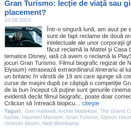
Gran Turismo: lecţie de viaţă sau g
placement?
10.08.2023
Într-o singură lună, am avut pe 
sunt de fapt reclame de două ore
intelectuale ale unor corporaţii 
făcut reclamă la Mattel şi
Casa b
tematice Disney, iată că avem o reclamă la PlayS
jocuri
Gran Turismo
.
Filmul
biografic regizat de
N
Elysium) retrasează extraordinarul itinerariu al 
un britanic în vârstă de 19 ani care ajunge să co
curse de maşini după ce câştigă o competiţie Gr
de la bun început că puţine sunt genurile cinema
evidentă decât
filmul
biografic, poate doar comed
Crăciun să întreacă biopicu...
citeşte
Taguri:
Geri Halliwell
,
Archie Madekwe
,
The Grand Ch
barbie
,
Haunted Mansion
,
Gran Turismo
,
Djimon Hou
Orlando Bloom
,
Neill Blomkamp