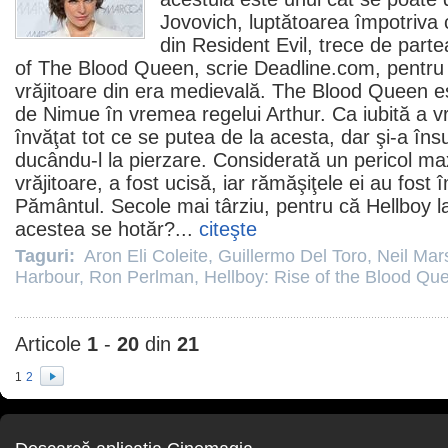
Jovovich
, luptătoarea împotriva c
din Resident Evil, trece de parte
of The Blood Queen, scrie Deadline.com, pentru a
vrăjitoare din era medievală. The Blood Queen e
de Nimue în vremea regelui Arthur. Ca iubită a vră
învăţat tot ce se putea de la acesta, dar şi-a însuş
ducându-l la pierzare. Considerată un pericol ma
vrăjitoare, a fost ucisă, iar rămăşiţele ei au fost
Pământul. Secole mai târziu, pentru că Hellboy las
acestea se hotăr?...
citeşte
Taguri:
Aron Eli Coleite
,
Guillermo Del Toro
,
Neil Mar
Harbour
,
Ron Perlman
,
Hellboy: Rise of the Blood Q
Articole
1
-
20
din
21
1
2