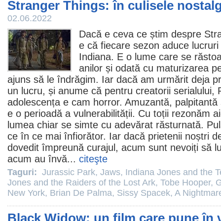
Stranger Things: în culisele nostalg
02.06.2022
Dacă e ceva ce știm despre
Str
e că fiecare sezon aduce lucruri
Indiana. E o lume care se răsto
anilor și odată cu maturizarea p
ajuns să le îndrăgim. Iar dacă am urmărit deja p
un lucru, și anume că pentru creatorii serialului,
adolescența e cam
horror
. Amuzantă, palpitantă ș
e o perioadă a vulnerabilității. Cu toții rezonăm ai
lumea chiar se simte cu adevărat răsturnată. Puls
ce în ce mai înfiorător. Iar dacă prietenii noștri
dovedit împreună curajul, acum sunt nevoiți să 
acum au învă...
citeşte
Taguri:
Jurassic Park
,
Jaws
,
Indiana Jones and the 
Jones and the Raiders of the Lost Ark
,
Tobe Hooper
,
G
New York
,
Brian De Palma
,
Sissy Spacek
,
A Nightmare
Black Widow: un film care pune în v