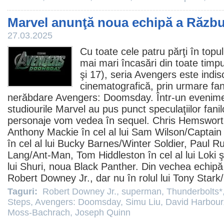
Marvel anunţă noua echipă a Răzbu
27.03.2025
Cu toate cele patru părţi în topul
mai mari încasări din toate timpur
şi 17), seria Avengers este indisc
cinematografică, prin urmare fan
nerăbdare
Avengers: Doomsday
. Într-un evenime
studiourile Marvel au pus punct speculaţiilor fani
personaje vom vedea în sequel.
Chris Hemswort
Anthony Mackie
în cel al lui Sam Wilson/Captai
în cel al lui Bucky Barnes/Winter Soldier,
Paul R
Lang/Ant-Man,
Tom Hiddleston
în cel al lui Loki 
lui Shuri, noua Black Panther. Din vechea echipă 
Robert Downey Jr.
, dar nu în rolul lui Tony Stark
Taguri:
Robert Downey Jr.
,
superman
,
Thunderbolts*
Steps
,
Avengers: Doomsday
,
Simu Liu
,
David Harbour
Moss-Bachrach
,
Joseph Quinn