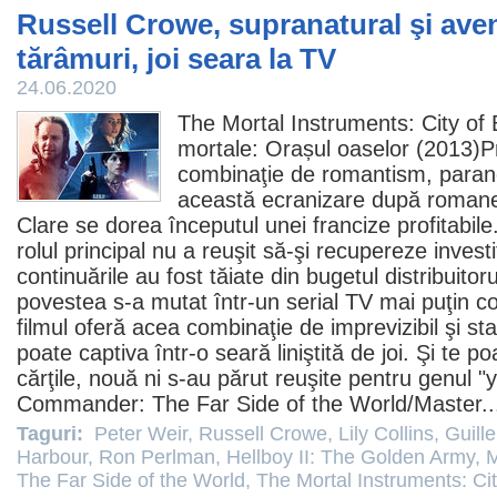
Russell Crowe, supranatural şi ave
tărâmuri, joi seara la TV
24.06.2020
The Mortal Instruments: City of
mortale: Orașul oaselor (2013)
combinaţie de romantism, parano
această ecranizare după romane
Clare se dorea începutul unei francize profitabile
rolul principal nu a reuşit să-şi recupereze invest
continuările au fost tăiate din bugetul distribuitor
povestea s-a mutat într-un serial TV mai puţin cos
filmul
oferă acea combinaţie de imprevizibil şi sta
poate captiva într-o seară liniştită de joi. Şi te 
cărţile, nouă ni s-au părut reuşite pentru genul "
Commander: The Far Side of the World
/Master.
Taguri:
Peter Weir
,
Russell Crowe
,
Lily Collins
,
Guill
Harbour
,
Ron Perlman
,
Hellboy II: The Golden Army
,
M
The Far Side of the World
,
The Mortal Instruments: Ci