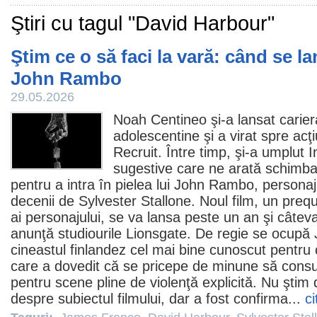
Ştiri cu tagul "David Harbour"
Ştim ce o să faci la vară: când se l
John Rambo
29.05.2026
Noah Centineo
şi-a lansat carie
adolescentine şi a virat spre acţ
Recruit. Între timp, şi-a umplut I
sugestive care ne arată schimbare
pentru a intra în pielea lui John Rambo, personaj
decenii de
Sylvester Stallone
. Noul
film
, un prequ
ai personajului, se va lansa peste un an şi câteva
anunţă studiourile Lionsgate. De regie se ocupă 
cineastul finlandez cel mai bine cunoscut pentru
care a dovedit că se pricepe de minune să cons
pentru scene pline de violenţă explicită. Nu ştim
despre subiectul filmului, dar a fost confirma...
ci