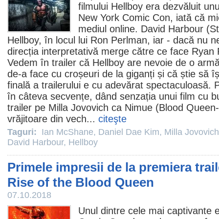
filmului
Hellboy
era dezvăluit unu
New York Comic Con, iată că mier
mediul online.
David Harbour
(St
Hellboy, în locul lui Ron Perlman, iar - dacă nu 
direcția interpretativă merge către ce face Rya
Vedem în trailer că Hellboy are nevoie de o armă
de-a face cu croșeuri de la giganți și că știe să î
finală a trailerului e cu adevărat spectaculoasă. 
în câteva secvențe, dând senzația unui
film
cu bu
trailer pe
Milla Jovovich
ca Nimue (Blood Queen-R
vrăjitoare din vech...
citeşte
Taguri:
Ian McShane
,
Daniel Dae Kim
,
Milla Jovovich
David Harbour
,
Hellboy
Primele impresii de la premiera trai
Rise of the Blood Queen
07.10.2018
Unul dintre cele mai captivante