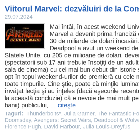
Viitorul Marvel: dezvăluiri de la C
29.07.2024
Mai întâi, în acest weekend Uni
Marvel a devenit prima franciză d
30 de miliarde de dolari încasă
Deadpool
a avut un weekend de 
Statele Unite, cu 205 de milioane de dolari, dev
(spectatorii sub 17 ani trebuie însoţiţi de un adul
sala de
cinema
) cu cel mai bun debut din istorie
opt în topul weekend-urilor de premieră cu cele m
toate timpurile. Cine ştie, poate că minţile lumin
învăţat lecţia şi au înţeles (dacă eşecurile recen
la această concluzie) că e nevoie de mai mult pen
banii) publicului, ...
citeşte
Taguri:
Thunderbolts*
,
Julia Garner
,
The Fantastic Fo
Doomsday
,
Avengers: Secret Wars
,
Deadpool & Wolve
Florence Pugh
,
David Harbour
,
Julia Louis-Dreyfus