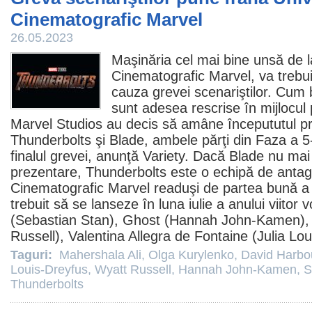
Cinematografic Marvel
26.05.2023
Maşinăria cel mai bine unsă de l
Cinematografic Marvel, va trebui
cauza grevei scenariştilor. Cum
sunt adesea rescrise în mijlocul p
Marvel Studios au decis să amâne începututul pr
Thunderbolts
şi
Blade
, ambele părţi din Faza a 5-
finalul grevei, anunţă Variety. Dacă Blade nu mai
prezentare, Thunderbolts este o echipă de antago
Cinematografic Marvel readuşi de partea bună a l
trebuit să se lanseze în luna iulie a anului viito
(
Sebastian Stan
), Ghost (
Hannah John-Kamen
)
Russell
), Valentina Allegra de Fontaine (
Julia Lou
Taguri:
Mahershala Ali
,
Olga Kurylenko
,
David Harbo
Louis-Dreyfus
,
Wyatt Russell
,
Hannah John-Kamen
,
S
Thunderbolts