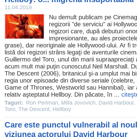
11.04.2019
Nu demult publicam pe Cinemagi
regizorii "de serviciu" ai Hollywood
regizori care, după debuturi ono
impresionante, au ales proiectele
grase), dar neoriginale ale Hollywood-ului. Ar fi
listă doi regizori strâns legaţi de aventurile cinem
Guillermo del Toro
, unul din marii supraapreciaţi
acum mult mai puţin cunoscutul
Neil Marshall
. D
The Descent
(2006), britanicul şi-a umplut mai 
regia unor episoade din diverse seriale (celebre,
Game of Thrones, Westworld sau Hannibal), iar 
relativ aşteptatul Hellboy. Din păcate, în ...
citeşt
Taguri:
Ron Perlman
,
Milla Jovovich
,
David Harbour
,
Toro
,
The Descent
,
Hellboy
Care este punctul vulnerabil al noul
viziunea actorului David Harbour