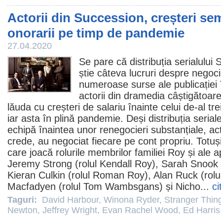
Actorii din Succession, creșteri sem
onorarii pe timp de pandemie
27.04.2020
Se pare că distribuția serialului
S
știe câteva lucruri despre negoc
numeroase surse ale publicației
actorii din dramedia câștigătoar
lăuda cu creșteri de salariu înainte celui de-al tre
iar asta în plină pandemie. Deși distribuția serial
echipă înaintea unor renegocieri substanțiale, ac
crede, au negociat fiecare pe cont propriu. Totuși
care joacă rolurile membrilor familiei Roy și ale 
Jeremy Strong
(rolul Kendall Roy),
Sarah Snook
Kieran Culkin
(rolul Roman Roy), Alan Ruck (rol
Macfadyen
(rolul Tom Wambsgans) și
Nicho
...
ci
Taguri:
David Harbour
,
Winona Ryder
,
Stranger Thin
Newton
,
Jeffrey Wright
,
Evan Rachel Wood
,
Ed Harris