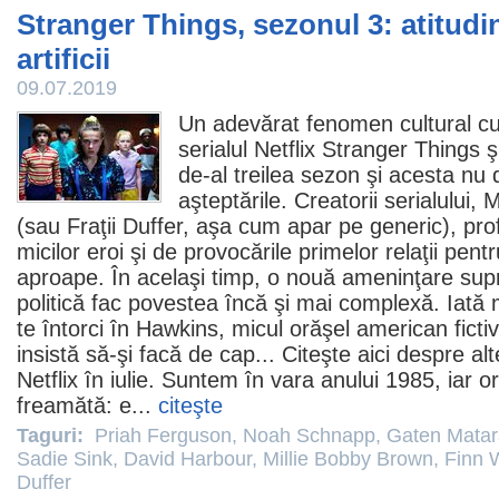
Stranger Things, sezonul 3: atitudin
artificii
09.07.2019
Un adevărat fenomen cultural cu 
serialul Netflix
Stranger Things
şi
de-al treilea sezon şi acesta n
aşteptările. Creatorii serialului,
M
(sau Fraţii Duffer, aşa cum apar pe generic), pro
micilor eroi şi de provocările primelor relaţii pent
aproape. În acelaşi timp, o nouă ameninţare supr
politică fac povestea încă şi mai complexă. Iată 
te întorci în Hawkins, micul orăşel american ficti
insistă să-şi facă de cap... Citeşte
aici
despre alte
Netflix în iulie. Suntem în vara anului 1985, iar 
freamătă: e...
citeşte
Taguri:
Priah Ferguson
,
Noah Schnapp
,
Gaten Mata
Sadie Sink
,
David Harbour
,
Millie Bobby Brown
,
Finn 
Duffer