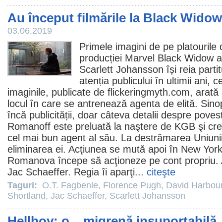
Au început filmările la Black Widow
03.06.2019
Primele imagini de pe platourile 
producției Marvel Black Widow au
Scarlett Johansson
își reia part
atenția publicului în ultimii ani
imaginile, publicate de flickeringmyth.com, arată u
locul în care se antrenează agenta de elită. Sinops
încă publicității, doar câteva detalii despre pov
Romanoff este preluată la naştere de KGB şi cre
cel mai bun agent al său. La destrămarea Uniunii
eliminarea ei. Acţiunea se mută apoi în New Yor
Romanova începe să acţioneze pe cont propriu. A
Jac Schaeffer
. Regia îi aparţi...
citeşte
Taguri:
O.T. Fagbenle
,
Florence Pugh
,
David Harbou
Shortland
,
Jac Schaeffer
,
Scarlett Johansson
Hellboy: o... migrenă insuportabilă