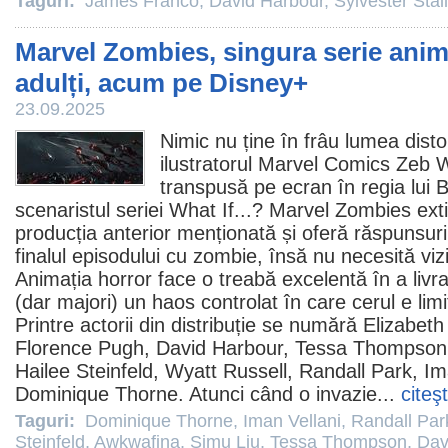
Taguri:
James Franco
,
David Harbour
,
Sylvester Stal
Marvel Zombies, singura serie anim
adulți, acum pe Disney+
23.09.2025
Nimic nu ține în frâu lumea dist
ilustratorul Marvel Comics Zeb W
transpusă pe ecran în regia lui
scenaristul seriei
What If...?
Marvel Zombies
exti
producția anterior menționată și oferă răspunsuri 
finalul episodului cu zombie, însă nu necesită vizi
Animația
horror
face o treabă excelentă în a livra
(dar majori) un haos controlat în care cerul e limit
Printre actorii din distribuție se numără
Elizabeth
Florence Pugh
,
David Harbour
,
Tessa Thompson
Hailee Steinfeld
,
Wyatt Russell
,
Randall Park
,
Im
Dominique Thorne
. Atunci când o invazie...
citeş
Taguri:
Dominique Thorne
,
Iman Vellani
,
Randall Par
Steinfeld
,
Awkwafina
,
Simu Liu
,
Tessa Thompson
,
Dav