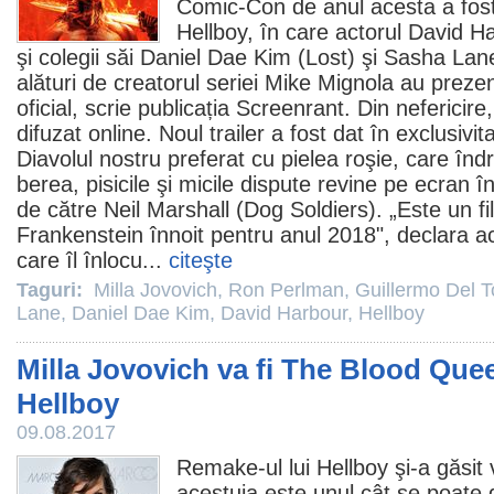
Comic-Con de anul acesta a fos
Hellboy
, în care actorul
David H
şi colegii săi
Daniel Dae Kim
(Lost) şi
Sasha Lan
alături de creatorul seriei
Mike Mignola
au prezent
oficial, scrie publicația Screenrant. Din nefericire,
difuzat online. Noul trailer a fost dat în exclusi
Diavolul nostru preferat cu pielea roşie, care înd
berea, pisicile şi micile dispute revine pe ecran î
de către Neil Marshall (Dog Soldiers). „Este un
f
Frankenstein înnoit pentru anul 2018", declara a
care îl înlocu...
citeşte
Taguri:
Milla Jovovich
,
Ron Perlman
,
Guillermo Del T
Lane
,
Daniel Dae Kim
,
David Harbour
,
Hellboy
Milla Jovovich va fi The Blood Quee
Hellboy
09.08.2017
Remake-ul lui Hellboy şi-a găsit v
acestuia este unul cât se poate 