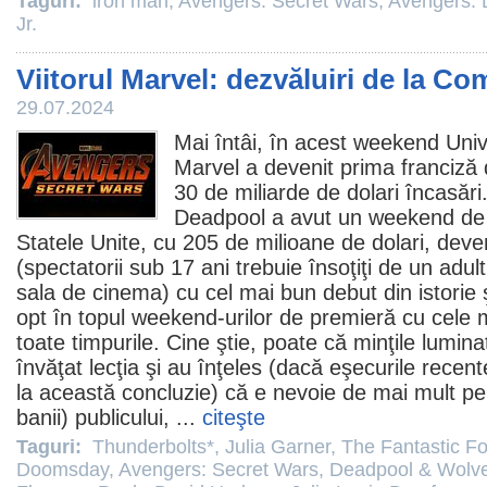
Taguri:
iron man
,
Avengers: Secret Wars
,
Avengers:
Jr.
Viitorul Marvel: dezvăluiri de la C
29.07.2024
Mai întâi, în acest weekend Uni
Marvel a devenit prima franciză d
30 de miliarde de dolari încasă
Deadpool
a avut un weekend de 
Statele Unite, cu 205 de milioane de dolari, dev
(spectatorii sub 17 ani trebuie însoţiţi de un adul
sala de
cinema
) cu cel mai bun debut din istorie
opt în topul weekend-urilor de premieră cu cele m
toate timpurile. Cine ştie, poate că minţile lumin
învăţat lecţia şi au înţeles (dacă eşecurile recen
la această concluzie) că e nevoie de mai mult pen
banii) publicului, ...
citeşte
Taguri:
Thunderbolts*
,
Julia Garner
,
The Fantastic Fo
Doomsday
,
Avengers: Secret Wars
,
Deadpool & Wolve