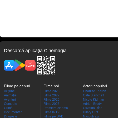
Descarcă aplicaţia Cinemagia
Filme pe genuri
Filme noi
Actori populari
Acţiune
Filme 2028
Charlize Theron
Animaţie
Filme 2027
Cate Blanchett
Aventuri
Filme 2026
Nicole Kidman
Comedie
Filme 2025
Adrien Brody
Crimă
Premiere cinema
Osvaldo Ríos
Documentar
Filme la TV
Hilary Duff
Dragoste
Filme pe DVD
Născuţi azi