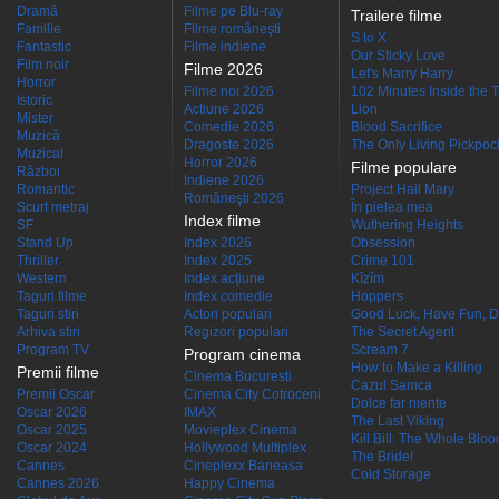
Dramă
Filme pe Blu-ray
Trailere filme
Familie
Filme româneşti
S to X
Fantastic
Filme indiene
Our Sticky Love
Film noir
Filme 2026
Let's Marry Harry
Horror
Filme noi 2026
102 Minutes Inside the 
Istoric
Actiune 2026
Lion
Mister
Comedie 2026
Blood Sacrifice
Muzică
Dragoste 2026
The Only Living Pickpocke
Muzical
Horror 2026
Filme populare
Război
Indiene 2026
Romantic
Project Hail Mary
Româneşti 2026
Scurt metraj
În pielea mea
Index filme
SF
Wuthering Heights
Stand Up
Index 2026
Obsession
Thriller
Index 2025
Crime 101
Western
Index acţiune
Kîzîm
Taguri filme
Index comedie
Hoppers
Taguri stiri
Actori populari
Good Luck, Have Fun, D
Arhiva stiri
Regizori populari
The Secret Agent
Program TV
Scream 7
Program cinema
How to Make a Killing
Premii filme
Cinema Bucuresti
Cazul Samca
Premii Oscar
Cinema City Cotroceni
Dolce far niente
Oscar 2026
IMAX
The Last Viking
Oscar 2025
Movieplex Cinema
Kill Bill: The Whole Blood
Oscar 2024
Hollywood Multiplex
The Bride!
Cannes
Cineplexx Baneasa
Cold Storage
Cannes 2026
Happy Cinema