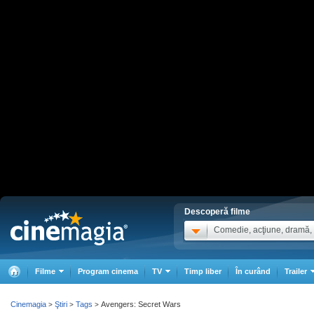
Descoperă filme
Comedie, acţiune, dramă, .
Filme
Program cinema
TV
Timp liber
În curând
Trailer
Cinemagia
Ştiri
Tags
Avengers: Secret Wars
>
>
>