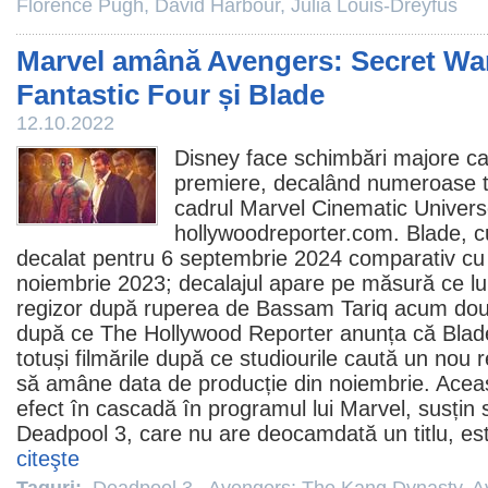
Florence Pugh
,
David Harbour
,
Julia Louis-Dreyfus
Marvel amână Avengers: Secret War
Fantastic Four și Blade
12.10.2022
Disney face schimbări majore ca
premiere, decalând numeroase titl
cadrul Marvel Cinematic Univers
hollywoodreporter.com.
Blade
, 
decalat pentru 6 septembrie 2024 comparativ cu d
noiembrie 2023; decalajul apare pe măsură ce l
regizor după ruperea de Bassam Tariq acum dou
după ce The Hollywood Reporter anunța că Blade
totuși filmările după ce studiourile caută un nou r
să amâne data de producție din noiembrie. Aceas
efect în cascadă în programul lui Marvel, susțin
Deadpool 3
, care nu are deocamdată un titlu, est
citeşte