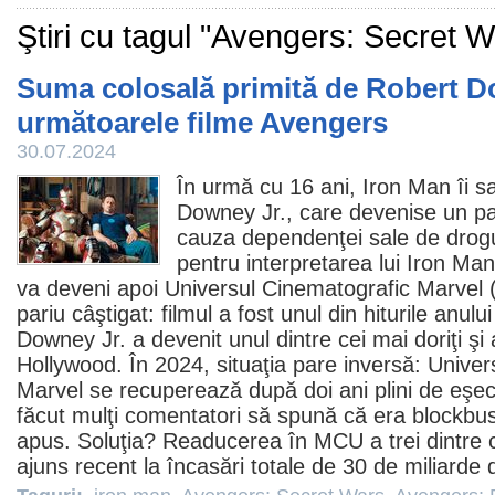
Ştiri cu tagul "Avengers: Secret W
Suma colosală primită de Robert D
următoarele filme Avengers
30.07.2024
În urmă cu 16 ani,
Iron Man
îi s
Downey Jr.
, care devenise un pa
cauza dependenţei sale de drogur
pentru interpretarea lui Iron Ma
va deveni apoi Universul Cinematografic Marvel 
pariu câştigat:
filmul
a fost unul din hiturile anulu
Downey Jr. a devenit unul dintre cei mai doriţi şi 
Hollywood. În 2024, situaţia pare inversă: Unive
Marvel se recuperează după doi ani plini de eşec
făcut mulţi comentatori să spună că era blockbus
apus. Soluţia? Readucerea în MCU a trei dintre c
ajuns recent la încasări totale de 30 de miliarde d