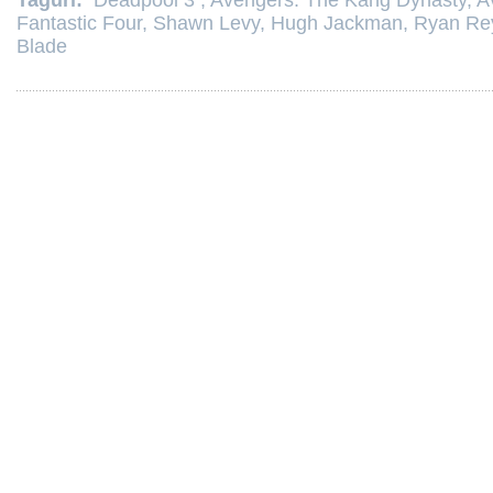
Taguri:
Deadpool 3
,
Avengers: The Kang Dynasty
,
A
Fantastic Four
,
Shawn Levy
,
Hugh Jackman
,
Ryan Re
Blade