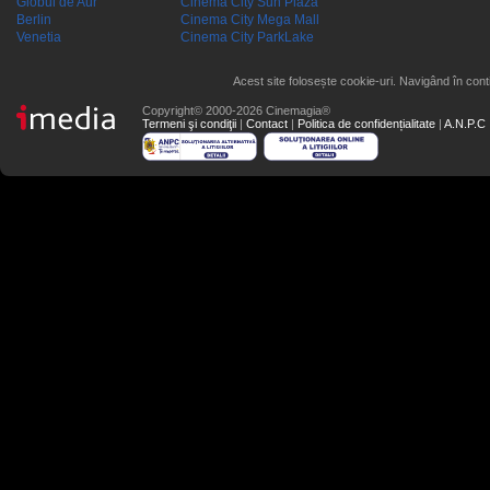
Globul de Aur
Cinema City Sun Plaza
Berlin
Cinema City Mega Mall
Venetia
Cinema City ParkLake
Acest site folosește cookie-uri. Navigând în conti
Copyright© 2000-2026 Cinemagia®
Termeni şi condiţii
|
Contact
|
Politica de confidențialitate
|
A.N.P.C