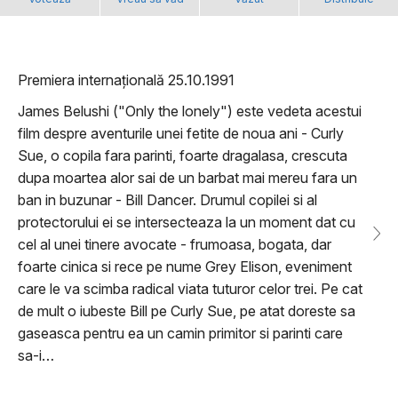
Premiera internațională 25.10.1991
James Belushi ("Only the lonely") este vedeta acestui
film despre aventurile unei fetite de noua ani - Curly
Sue, o copila fara parinti, foarte dragalasa, crescuta
dupa moartea alor sai de un barbat mai mereu fara un
ban in buzunar - Bill Dancer. Drumul copilei si al
protectorului ei se intersecteaza la un moment dat cu
cel al unei tinere avocate - frumoasa, bogata, dar
foarte cinica si rece pe nume Grey Elison, eveniment
care le va scimba radical viata tuturor celor trei. Pe cat
de mult o iubeste Bill pe Curly Sue, pe atat doreste sa
gaseasca pentru ea un camin primitor si parinti care
sa-i…