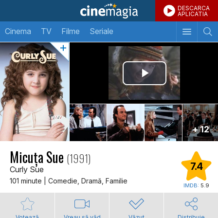
DESCARCA
APLICATIA
Cinema
TV
Filme
Seriale
+ 12
Micuța Sue
(1991)
7.4
Curly Sue
101 minute | Comedie, Dramă, Familie
IMDB:
5.9
Votează
Vreau să văd
Văzut
Distribuie