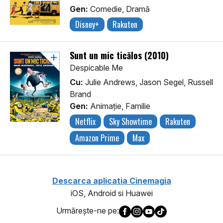
Gen:
Comedie, Dramă
Disney+
Rakuten
Sunt un mic ticălos (2010)
Despicable Me
Cu:
Julie Andrews, Jason Segel, Russell
Brand
Gen:
Animaţie, Familie
Netflix
Sky Showtime
Rakuten
Amazon Prime
Max
Descarca aplicatia Cinemagia
iOS, Android si Huawei
Urmăreşte-ne pe: