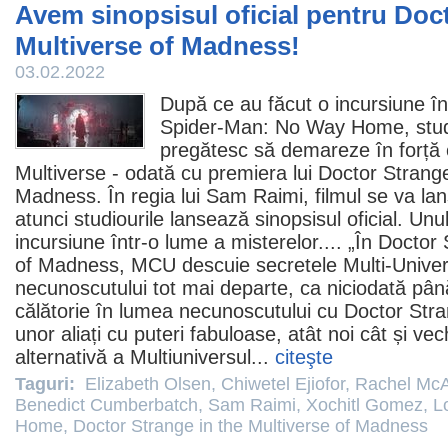
Avem sinopsisul oficial pentru Doct
Multiverse of Madness!
03.02.2022
După ce au făcut o incursiune î
Spider-Man: No Way Home
, stu
pregătesc să demareze în forță 
Multiverse - odată cu premiera lui
Doctor Strange
Madness
. În regia lui
Sam Raimi
,
filmul
se va lan
atunci studiourile lansează sinopsisul oficial. Un
incursiune într-o lume a misterelor.... „În Doctor
of Madness, MCU descuie secretele Multi-Univers
necunoscutului tot mai departe, ca niciodată p
călătorie în lumea necunoscutului cu Doctor Stra
unor aliați cu puteri fabuloase, atât noi cât și vec
alternativă a Multiuniversul...
citeşte
Taguri:
Elizabeth Olsen
,
Chiwetel Ejiofor
,
Rachel Mc
Benedict Cumberbatch
,
Sam Raimi
,
Xochitl Gomez
,
L
Home
,
Doctor Strange in the Multiverse of Madness