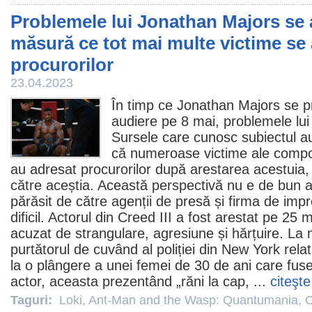
Problemele lui Jonathan Majors se
măsură ce tot mai multe victime se
procurorilor
23.04.2023
În timp ce
Jonathan Majors
se p
audiere pe 8 mai, problemele lui
Sursele care cunosc subiectul au
că numeroase victime ale compor
au adresat procurorilor după arestarea acestuia,
către aceștia. Această perspectivă nu e de bun a
părăsit de către agenții de presă și firma de imp
dificil. Actorul din
Creed III
a fost arestat pe 25 m
acuzat de strangulare, agresiune și hărțuire. La
purtătorul de cuvând al poliției din New York rela
la o plângere a unei femei de 30 de ani care fus
actor, aceasta prezentând „răni la cap, ...
citeşte
Taguri:
Loki
,
Ant-Man and the Wasp: Quantumania
,
C