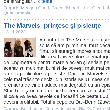
de strangular...
citeşte
Taguri:
Meagan Good
,
Grace Jabbari
,
Loki
,
Creed III
Quantumania
The Marvels: prinţese şi pisicuţe
13.11.2023
Am intrat la
The Marvels
cu aşte
spus că am primit mai mult decâ
filmul
să şteargă impresia tot ma
diluarea Universului Cinematogr
de lungmetraje pentru marele ecran şi seriale p
scenarişti mult mai buni şi de poveşti mult mai c
atenţia publicului să persiste. Dar The Marvels s
cele mai trăsnite decizii din istoria MCU, ceea 
premiera de vineri aduce mai degrabă cu un episo
Star Trek şi nu cu un blockbuster care a costat 2
şi care va avea nevoie de încasări de peste 800 
deveni profitabil. Totul începe cu Dar-Benn (
Zaw
Taguri:
Brie Larson
,
Tom Hiddleston
,
Nia DaCosta
,
M