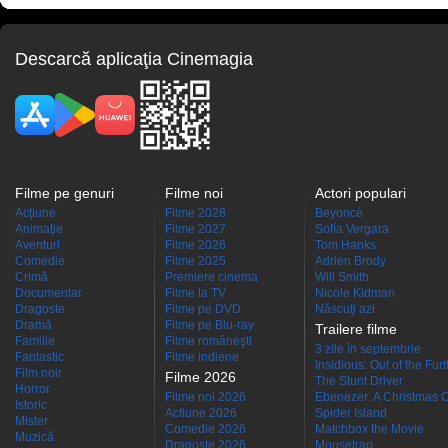
Descarcă aplicaţia Cinemagia
Filme pe genuri
Filme noi
Actori populari
Acţiune
Filme 2028
Beyoncé
Animaţie
Filme 2027
Sofía Vergara
Aventuri
Filme 2026
Tom Hanks
Comedie
Filme 2025
Adrien Brody
Crimă
Premiere cinema
Will Smith
Documentar
Filme la TV
Nicole Kidman
Dragoste
Filme pe DVD
Născuţi azi
Dramă
Filme pe Blu-ray
Trailere filme
Familie
Filme româneşti
3 zile în septembrie
Fantastic
Filme indiene
Insidious: Out of the Fur
Film noir
Filme 2026
The Stunt Driver
Horror
Filme noi 2026
Ebenezer: A Christmas C
Istoric
Actiune 2026
Spider Island
Mister
Comedie 2026
Matchbox the Movie
Muzică
Dragoste 2026
Mousetrap