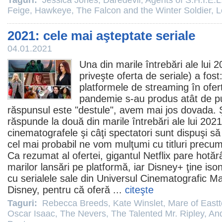
Taguri:
Jessica Jones
,
Daredevil
,
Agents of S.H.I.E.L
Feige
,
Hawkeye
,
The Falcon and the Winter Soldier
,
L
2021: cele mai aşteptate seriale
04.01.2021
Una din marile întrebări ale lui 2
priveşte oferta de seriale) a fost:
platformele de streaming în ofer
pandemie s-au produs atât de puţ
răspunsul este "destule", avem mai jos dovada. 
răspunde la două din marile întrebări ale lui 202
cinematografele şi câţi spectatori sunt dispuşi s
cel mai probabil ne vom mulţumi cu titluri precum 
Ca rezumat al ofertei, gigantul Netflix pare hotăr
marilor lansări pe platformă, iar Disney+ ţine iso
cu serialele sale din Universul Cinematografic 
Disney, pentru că oferă ...
citeşte
Taguri:
Rebecca Breeds
,
Kate Winslet
,
Mare of East
Oscar Isaac
,
The Nevers
,
The Talented Mr. Ripley
,
And