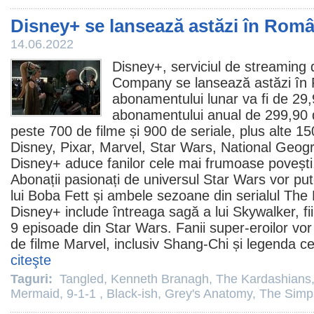
Disney+ se lansează astăzi în Româ
14.06.2022
Disney+
, serviciul de streaming
Company se lansează astăzi în 
abonamentului lunar va fi de 29,99
abonamentului anual de 299,90 d
peste 700 de
filme
și 900 de seriale, plus alte 150 
Disney, Pixar, Marvel, Star Wars, National Geogra
Disney+ aduce fanilor cele mai frumoase povești, 
Abonații pasionați de universul Star Wars vor pu
lui Boba Fett
și ambele sezoane din serialul
The 
Disney+ include întreaga sagă a lui Skywalker, fii
9 episoade din Star Wars. Fanii super-eroilor vo
de
filme
Marvel, inclusiv
Shang-Chi și legenda ce
citeşte
Taguri:
Tangled
,
Kenneth Branagh
,
The Kardashians
Mermaid
,
9-1-1
,
Black-ish
,
Grey's Anatomy
,
The Simp