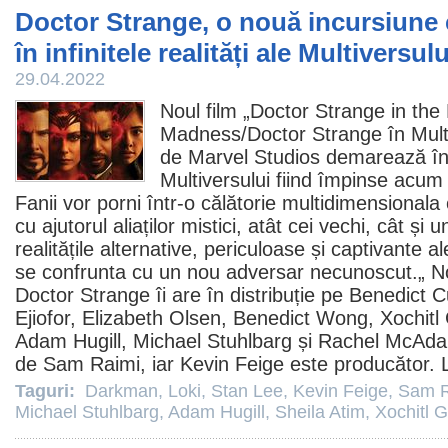
Doctor Strange, o nouă incursiune
în infinitele realități ale Multiversulu
29.04.2022
Noul
film
„
Doctor Strange in the 
Madness
/Doctor Strange în Mult
de Marvel Studios demarează în f
Multiversului fiind împinse acum
Fanii vor porni într-o călătorie multidimensional
cu ajutorul aliaților mistici, atât cei vechi, cât și u
realitățile alternative, periculoase și captivante a
se confrunta cu un nou adversar necunoscut.„ No
Doctor Strange îi are în distribuție pe
Benedict 
Ejiofor
,
Elizabeth Olsen
,
Benedict Wong
,
Xochit
Adam Hugill
,
Michael Stuhlbarg
și
Rachel McAd
de
Sam Raimi
, iar
Kevin Feige
este producător. 
Taguri:
Darkman
,
Loki
,
Stan Lee
,
Kevin Feige
,
Sam R
Michael Stuhlbarg
,
Adam Hugill
,
Sheila Atim
,
Xochitl 