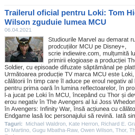
Trailerul oficial pentru Loki: Tom 
Wilson zguduie lumea MCU
06.04.2021
Studiourile Marvel au demarat ru
prodcuțiilor MCU pe Disney+,
scrie indiewire.com, mulțumită l
primirii elogioase a producției
Th
Soldier
, cu episoade difuzate săptămânal pe pla
Următoarea producție TV marca MCU este
Loki
,
călătorii în timp care îl aduce pe eroul negativ al 
pentru prima oară în lumina reflectoarelor, în pr
l-a jucat pe Loki în MCU, începând cu
Thor
și de
erou negativ în
The Avengers
al lui Joss Whedon.
în
Avengers: Infinity War
, însă acțiunea cu călăto
Endgame
lasă loc personajului să revină. Iată sin
Taguri:
Michael Waldron
,
Kate Herron
,
Richard E. Gr
Di Martino
,
Gugu Mbatha-Raw
,
Owen Wilson
,
Thor
,
Th