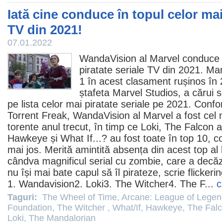
Iată cine conduce în topul celor mai
TV din 2021!
07.01.2022
WandaVision
al Marvel conduce î
piratate seriale TV din 2021. Man
1 în acest clasament rușinos în 
ștafeta Marvel Studios, a cărui 
pe lista celor mai piratate seriale pe 2021. Confo
Torrent Freak, WandaVision al Marvel a fost cel m
torente anul trecut, în timp ce
Loki
,
The Falcon a
Hawkeye
și What If...? au fost toate în top 10, 
mai jos. Merită amintită absența din acest top al
cândva magnificul serial cu zombie, care a decăzu
nu își mai bate capul să îl pirateze, scrie flick
1. Wandavision2. Loki3.
The Witcher
4. The F...
c
Taguri:
The Wheel of Time
,
Arcane: League of Lege
Foundation
,
The Witcher
,
What/If
,
Hawkeye
,
The Falc
Loki
,
The Mandalorian