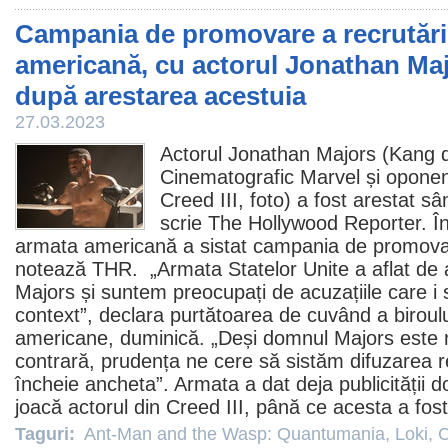
Campania de promovare a recrutării
americană, cu actorul Jonathan Majo
după arestarea acestuia
27.03.2023
Actorul
Jonathan Majors
(Kang d
Cinematografic Marvel și oponent
Creed III
, foto) a fost arestat s
scrie The Hollywood Reporter. În
armata americană a sistat campania de promovar
notează THR. „Armata Statelor Unite a aflat de 
Majors și suntem preocupați de acuzațiile care i
context”, declara purtătoarea de cuvând a biroul
americane, duminică. „Deși domnul Majors este 
contrară, prudența ne cere să sistăm difuzarea 
încheie ancheta”. Armata a dat deja publicității 
joacă actorul din Creed III, până ce acesta a fost
Taguri:
Ant-Man and the Wasp: Quantumania
,
Loki
,
C