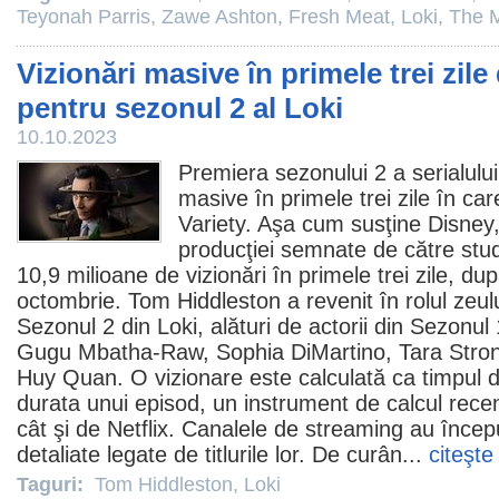
Teyonah Parris
,
Zawe Ashton
,
Fresh Meat
,
Loki
,
The M
Vizionări masive în primele trei zile
pentru sezonul 2 al Loki
10.10.2023
Premiera sezonului 2 a serialulu
masive în primele trei zile în care
Variety. Aşa cum susţine Disney,
producţiei semnate de către stud
10,9 milioane de vizionări în primele trei zile, du
octombrie.
Tom Hiddleston
a revenit în rolul zeu
Sezonul 2 din Loki, alături de actorii din Sezon
Gugu Mbatha-Raw, Sophia DiMartino, Tara Stron
Huy Quan. O vizionare este calculată ca timpul d
durata unui episod, un instrument de calcul rece
cât şi de Netflix. Canalele de streaming au încep
detaliate legate de titlurile lor. De curân...
citeşte
Taguri:
Tom Hiddleston
,
Loki