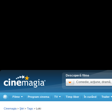
Descoperă filme
Comedie, acţiune, dramă, .
Filme
Program cinema
TV
Timp liber
În curând
Trailer
Cinemagia
Ştiri
Tags
Loki
>
>
>