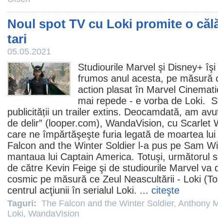
Noul spot TV cu Loki promite o călă
tari
05.05.2021
Studiourile Marvel şi Disney+ îşi
frumos anul acesta, pe măsură ce 
action plasat în Marvel Cinemati
mai repede - e vorba de
Loki
. S
publicității un trailer extins. Deocamdată, am avut
de delir” (looper.com),
WandaVision
, cu Scarlet 
care ne împărtăşeşte furia legată de moartea lui
Falcon and the Winter Soldier
l-a pus pe Sam Wi
mantaua lui Captain America. Totuşi, următorul s
de către Kevin Feige şi de studiourile Marvel va du
cosmic pe măsură ce Zeul Neascultării - Loki (
To
centrul acţiunii în serialul Loki. ...
citeşte
Taguri:
The Falcon and the Winter Soldier
,
Anthony 
Loki
,
WandaVision