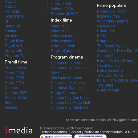
Muzical
Horror 2026
Filme populare
Război
Indiene 2026
Romantic
Project Hail Mary
Româneşti 2026
Scurt metraj
În pielea mea
Index filme
SF
Wuthering Heights
Stand Up
Index 2026
Obsession
Thriller
Index 2025
Crime 101
Western
Index acţiune
Kîzîm
Taguri filme
Index comedie
Hoppers
Taguri stiri
Actori populari
The Secret Agent
Arhiva stiri
Regizori populari
Good Luck, Have Fun, D
Program TV
Scream 7
Program cinema
How to Make a Killing
Premii filme
Cinema Bucuresti
Cazul Samca
Premii Oscar
Cinema City Cotroceni
Dolce far niente
Oscar 2026
IMAX
The Last Viking
Oscar 2025
Movieplex Cinema
Kill Bill: The Whole Blood
Oscar 2024
Hollywood Multiplex
The Bride!
Cannes
Cineplexx Baneasa
Cold Storage
Cannes 2026
Happy Cinema
Globul de Aur
Cinema City Sun Plaza
Berlin
Cinema City Mega Mall
Venetia
Cinema City ParkLake
Acest site folosește cookie-uri. Navigând în conti
Copyright© 2000-2026 Cinemagia®
Termeni şi condiţii
|
Contact
|
Politica de confidențialitate
|
A.N.P.C