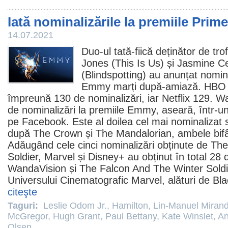
Iată nominalizările la premiile Pri
14.07.2021
Duo-ul tată-fiică deținător de 
Jones
(
This Is Us
) și
Jasmine C
(
Blindspotting
) au anunțat nomin
Emmy marți după-amiază. HBO 
împreună 130 de nominalizări, iar Netflix 129.
Wa
de nominalizări la
premiile
Emmy, aseară, într-un 
pe Facebook. Este al doilea cel mai nominalizat ser
după
The Crown
și
The Mandalorian
, ambele bif
Adăugând cele cinci nominalizări obținute de
The
Soldier
, Marvel și Disney+ au obținut în total 28 
WandaVision și The Falcon And The Winter Soldie
Universului Cinematografic Marvel, alături de
Bl
citeşte
Taguri:
Leslie Odom Jr.
,
Hamilton
,
Lin-Manuel Miran
McGregor
,
Hugh Grant
,
Paul Bettany
,
Kate Winslet
,
An
Olsen