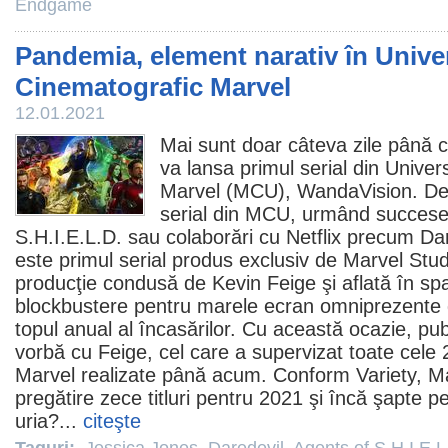
Endgame
Pandemia, element narativ în Unive
Cinematografic Marvel
12.01.2021
Mai sunt doar câteva zile până 
va lansa primul serial din Unive
Marvel (MCU),
WandaVision
. De
serial din MCU, urmând succes
S.H.I.E.L.D.
sau colaborări cu Netflix precum
Dar
este primul serial produs exclusiv de Marvel Stu
producţie condusă de
Kevin Feige
şi aflată în sp
blockbustere pentru marele ecran omniprezente 
topul anual al încasărilor. Cu această ocazie, pub
vorbă cu Feige, cel care a supervizat toate cele
Marvel realizate până acum. Conform Variety, Ma
pregătire zece titluri pentru 2021 şi încă şapte p
uria?...
citeşte