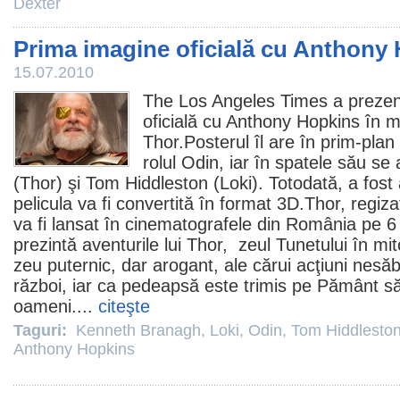
Dexter
Prima imagine oficială cu Anthony 
15.07.2010
The Los Angeles Times a prezen
oficială cu
Anthony Hopkins
în mu
Thor
.Posterul îl are în prim-pla
rolul Odin, iar în spatele său se 
(Thor) şi
Tom Hiddleston
(Loki). Totodată, a fost 
pelicula va fi convertită în format 3D.Thor, regiz
va fi lansat în cinematografele din România pe 
prezintă aventurile lui Thor, zeul Tunetului în mi
zeu puternic, dar arogant, ale cărui acţiuni nesă
război, iar ca pedeapsă este trimis pe Pământ să
oameni....
citeşte
Taguri:
Kenneth Branagh
,
Loki
,
Odin
,
Tom Hiddlesto
Anthony Hopkins