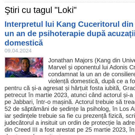
Ştiri cu tagul "Loki"
Interpretul lui Kang Cuceritorul din
un an de psihoterapie după acuzații
domestică
09.04.2024
Jonathan Majors (Kang din Univ
Marvel și oponentul lui Adonis 
condamnat la un an de consiliere
violență domestică, după ce a fos
pentru că și-a agresat și hărțuit fosta iubită,
Grac
petrecut în martie 2023, atunci când actorul și-a 
pe Jabbari, într-o mașină. Actorul trebuie să tre
52 de săptămâni de ședințe la psiholog, în Los A
iar ședințele trebuie sa fie cu prezență fizică, s
judecătorul a insituit un ordin de protecție la adre
din
Creed III
a fost arestat pe 25 martie 2023, în