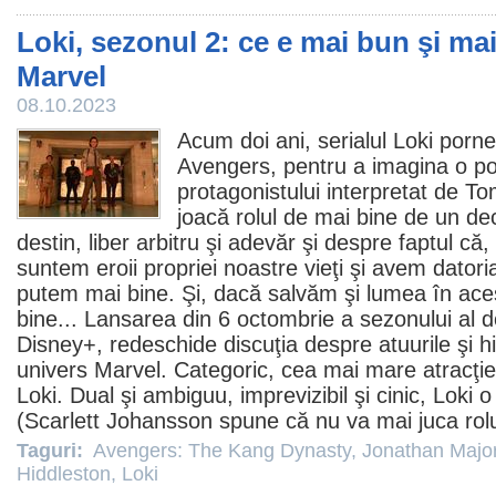
Loki, sezonul 2: ce e mai bun şi mai
Marvel
08.10.2023
Acum doi ani, serialul
Loki
pornea
Avengers, pentru a imagina o po
protagonistului interpretat de
To
joacă rolul de mai bine de un de
destin, liber arbitru şi adevăr şi despre faptul că,
suntem eroii propriei noastre vieţi şi avem dator
putem mai bine. Şi, dacă salvăm şi lumea în aces
bine... Lansarea din 6 octombrie a sezonului al do
Disney+, redeschide discuţia despre atuurile şi hi
univers Marvel. Categoric, cea mai mare atracţie 
Loki. Dual şi ambiguu, imprevizibil şi cinic, Loki
(Scarlett Johansson spune că nu va mai juca rolu
Taguri:
Avengers: The Kang Dynasty
,
Jonathan Majo
Hiddleston
,
Loki