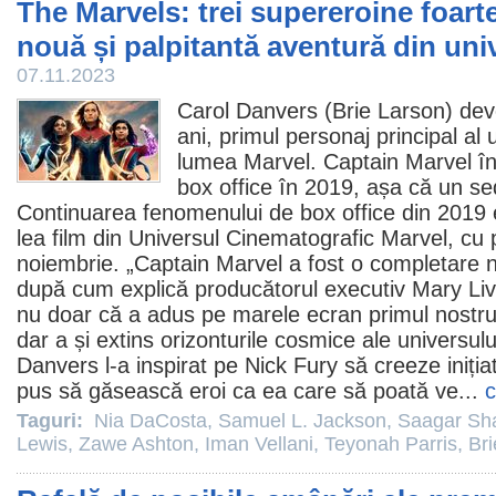
The Marvels: trei supereroine foarte 
nouă și palpitantă aventură din un
07.11.2023
Carol Danvers (
Brie Larson
) de
ani, primul personaj principal al 
lumea Marvel. Captain Marvel în
box office în 2019, așa că un s
Continuarea fenomenului de box office din 2019
lea
film
din Universul Cinematografic Marvel, cu 
noiembrie. „Captain Marvel a fost o completare n
după cum explică producătorul executiv Mary Li
nu doar că a adus pe marele ecran primul nostru 
dar a și extins orizonturile cosmice ale universului
Danvers l-a inspirat pe Nick Fury să creeze inițiat
pus să găsească eroi ca ea care să poată ve...
c
Taguri:
Nia DaCosta
,
Samuel L. Jackson
,
Saagar Sh
Lewis
,
Zawe Ashton
,
Iman Vellani
,
Teyonah Parris
,
Br