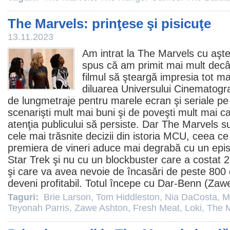
The Marvels: prinţese şi pisicuţe
13.11.2023
Am intrat la
The Marvels
cu aşte
spus că am primit mai mult decâ
filmul
să şteargă impresia tot ma
diluarea Universului Cinematogr
de lungmetraje pentru marele ecran şi seriale p
scenarişti mult mai buni şi de poveşti mult mai c
atenţia publicului să persiste. Dar The Marvels s
cele mai trăsnite decizii din istoria MCU, ceea 
premiera de vineri aduce mai degrabă cu un episo
Star Trek şi nu cu un blockbuster care a costat 2
şi care va avea nevoie de încasări de peste 800 
deveni profitabil. Totul începe cu Dar-Benn (
Zaw
Taguri:
Brie Larson
,
Tom Hiddleston
,
Nia DaCosta
,
M
Teyonah Parris
,
Zawe Ashton
,
Fresh Meat
,
Loki
,
The M