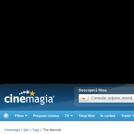
Descoperă filme
Comedie, acţiune, dramă, .
Filme
Program cinema
TV
Timp liber
În curând
Trailer
Cinemagia
Ştiri
Tags
The Marvels
>
>
>