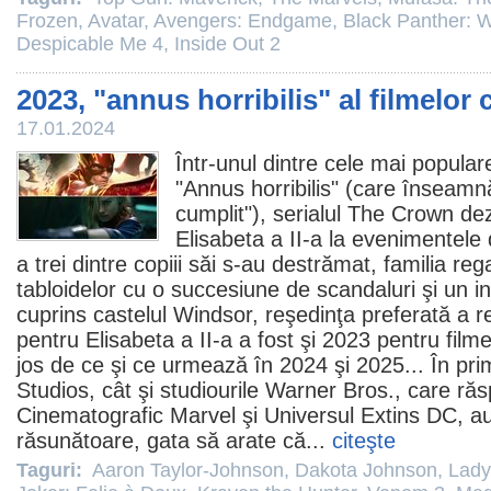
Frozen
,
Avatar
,
Avengers: Endgame
,
Black Panther: 
Despicable Me 4
,
Inside Out 2
2023, "annus horribilis" al filmelor
17.01.2024
Într-unul dintre cele mai popular
"Annus horribilis" (care înseamnă
cumplit"), serialul The Crown dez
Elisabeta a II-a la evenimentele
a trei dintre copiii săi s-au destrămat, familia re
tabloidelor cu o succesiune de scandaluri şi un i
cuprins castelul Windsor, reşedinţa preferată a r
pentru Elisabeta a II-a a fost şi 2023 pentru
filme
jos de ce şi ce urmează în 2024 şi 2025... În pri
Studios, cât şi studiourile Warner Bros., care ră
Cinematografic Marvel şi Universul Extins DC, au
răsunătoare, gata să arate că...
citeşte
Taguri:
Aaron Taylor-Johnson
,
Dakota Johnson
,
Lad