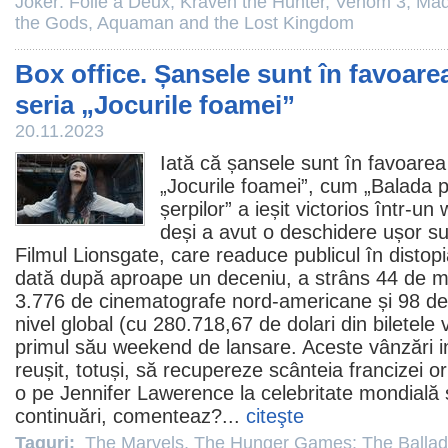
Joker: Folie à Deux
,
Kraven the Hunter
,
Venom 3
,
Ma
the Gods
,
Aquaman and the Lost Kingdom
Box office. Șansele sunt în favoarea
seria „Jocurile foamei”
20.11.2023
Iată că șansele sunt în favoarea 
„Jocurile foamei”, cum „Balada p
șerpilor” a ieșit victorios într-u
deși a avut o deschidere ușor sub
Filmul
Lionsgate, care readuce publicul în disto
dată după aproape un deceniu, a strâns 44 de mil
3.776 de
cinematografe
nord-americane și 98 de 
nivel global (cu 280.718,67 de dolari din biletel
primul său weekend de lansare. Aceste vânzări ini
reușit, totuși, să recupereze scânteia francizei or
o pe Jennifer Lawerence la celebritate mondială și
continuări, comenteaz?...
citeşte
Taguri:
The Marvels
,
The Hunger Games: The Ballad