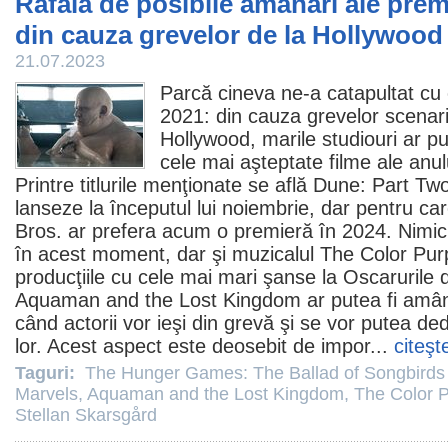
Rafală de posibile amânări ale prem
din cauza grevelor de la Hollywood
21.07.2023
Parcă cineva ne-a catapultat cu 
2021: din cauza grevelor scenarişt
Hollywood, marile studiouri ar p
cele mai aşteptate
filme
ale anul
Printre titlurile menţionate se află
Dune: Part Tw
lanseze la începutul lui noiembrie, dar pentru ca
Bros. ar prefera acum o premieră în 2024. Nimic
în acest moment, dar şi muzicalul
The Color Pur
producţiile cu cele mai mari şanse la Oscarurile d
Aquaman and the Lost Kingdom
ar putea fi amâ
când actorii vor ieşi din grevă şi se vor putea de
lor. Acest aspect este deosebit de impor...
citeşt
Taguri:
The Hunger Games: The Ballad of Songbirds
Marvels
,
Aquaman and the Lost Kingdom
,
The Color P
Stellan Skarsgård