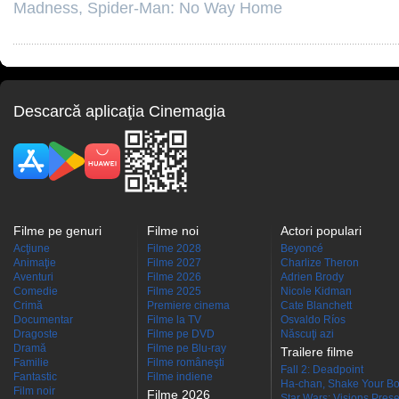
Madness
,
Spider-Man: No Way Home
Descarcă aplicaţia Cinemagia
Filme pe genuri
Filme noi
Actori populari
Acţiune
Filme 2028
Beyoncé
Animaţie
Filme 2027
Charlize Theron
Aventuri
Filme 2026
Adrien Brody
Comedie
Filme 2025
Nicole Kidman
Crimă
Premiere cinema
Cate Blanchett
Documentar
Filme la TV
Osvaldo Ríos
Dragoste
Filme pe DVD
Născuţi azi
Dramă
Filme pe Blu-ray
Trailere filme
Familie
Filme româneşti
Fall 2: Deadpoint
Fantastic
Filme indiene
Ha-chan, Shake Your Bo
Film noir
Filme 2026
Star Wars: Visions Presen