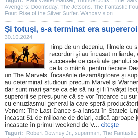
Taguri:
Paul Walter Hauser
,
Thunderbolts*
,
The Marv
Avengers: Doomsday
,
The Jetsons
,
The Fantastic Fou
Four: Rise of the Silver Surfer
,
WandaVision
Şi totuşi, s-a terminat era superero
30.10.2024
Timp de un deceniu,
filmele
cu s
recorduri şi au încasat miliarde, d
succesele de casă ale genului s
de la o mână, pentru fiecare
De
un
The Marvels
. Încasările dezamăgitoare şi su
au determinat studiouri precum Marvel şi Warner 
dar sunt mari şanse ca ele să nu-şi fi învăţat lec
superorii se presupune că se vor întoarce cu surl
cu entuziasmul general la care speră producători
Venom: The Last Dance
s-a lansat în Statele Un
încasat 51 de milioane de dolari, adică aproape
încasate în primul weekend de V...
citeşte
Taguri:
Robert Downey Jr.
,
superman
,
The Fantastic 