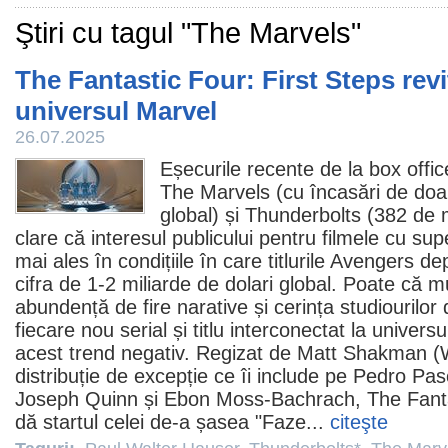
Ştiri cu tagul "The Marvels"
The Fantastic Four: First Steps revi
universul Marvel
26.07.2025
Eșecurile recente de la box offi
The Marvels
(cu încasări de doa
global) și
Thunderbolts
(382 de m
clare că interesul publicului pentru
filmele
cu supe
mai ales în condițiile în care titlurile Avengers 
cifra de 1-2 miliarde de dolari global. Poate că mu
abundență de fire narative și cerința studiourilor 
fiecare nou serial și titlu interconectat la univer
acest trend negativ. Regizat de Matt Shakman (
distribuție de excepție ce îi include pe
Pedro Pas
Joseph Quinn
și
Ebon Moss-Bachrach
,
The Fanta
dă startul celei de-a șasea "Faze...
citeşte