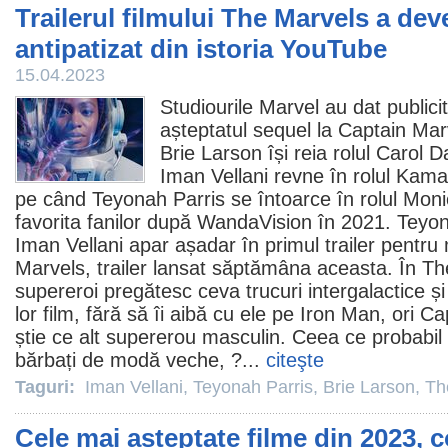
Trailerul filmului The Marvels a dev
antipatizat din istoria YouTube
15.04.2023
Studiourile Marvel au dat publicită
așteptatul sequel la Captain Mar
Brie Larson
își reia rolul Carol 
Iman Vellani
revne în rolul Kama
pe când
Teyonah Parris
se întoarce în rolul Mo
favorita fanilor după WandaVision în 2021. Teyon
Iman Vellani apar așadar în primul trailer pentru
Marvels, trailer lansat săptămâna aceasta. În The
supereroi pregătesc ceva trucuri intergalactice și 
lor
film
, fără să îi aibă cu ele pe Iron Man, ori C
știe ce alt supererou masculin. Ceea ce probabil 
bărbați de modă veche, ?...
citeşte
Taguri:
Iman Vellani
,
Teyonah Parris
,
Brie Larson
,
Th
Cele mai așteptate filme din 2023, 