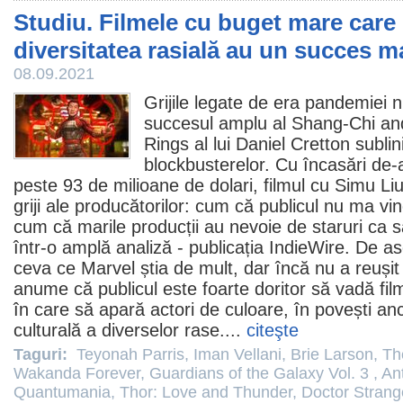
Studiu. Filmele cu buget mare care 
diversitatea rasială au un succes m
08.09.2021
Grijile legate de era pandemiei n
succesul amplu al
Shang-Chi and
Rings
al lui Daniel Cretton subli
blockbusterelor. Cu încasări de-a
peste 93 de milioane de dolari,
filmul
cu
Simu Li
griji ale producătorilor: cum că publicul nu ma vin
cum că marile producții au nevoie de staruri ca s
într-o amplă analiză - publicația IndieWire. De
ceva ce Marvel știa de mult, dar încă nu a reușit 
anume că publicul este foarte doritor să vadă
fil
în care să apară actori de culoare, în povești anc
culturală a diverselor rase....
citeşte
Taguri:
Teyonah Parris
,
Iman Vellani
,
Brie Larson
,
Th
Wakanda Forever
,
Guardians of the Galaxy Vol. 3
,
An
Quantumania
,
Thor: Love and Thunder
,
Doctor Strange