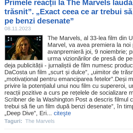
Primele reacții la The Marvels laudă
trăsnit”. „Exact ceea ce ar trebui să
pe benzi desenate”
08.11.2023
The Marvels
, al 33-lea
film
din U
Marvel, va avea premiera la noi
avanpremieră joi, 9 noiembrie; pr
urma vizionărilor de presă de pe
deja publicității - jurnaliștii de film numesc produ
DaCosta un film „scurt și dulce”, „uimitor de trăsn
„motivațional pentru emanciparea fetelor”.Deși mul
privire la potențialul unui nou
film
cu supereroi, u
reacții pozitive a curs pe rețelele de socializare m
Scribner de la Washington Post a descris
filmul
c
trebui să fie un
film
după benzi desenate”, în tim
„Deep Dive”, Eri...
citeşte
Taguri:
The Marvels