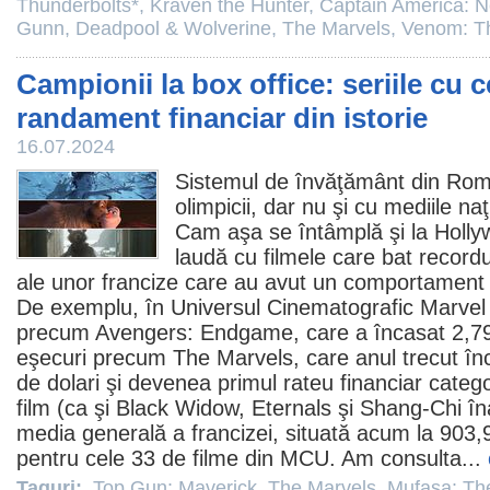
Thunderbolts*
,
Kraven the Hunter
,
Captain America: 
Gunn
,
Deadpool & Wolverine
,
The Marvels
,
Venom: T
Campionii la box office: seriile cu 
randament financiar din istorie
16.07.2024
Sistemul de învăţământ din Rom
olimpicii, dar nu şi cu mediile na
Cam aşa se întâmplă şi la Holly
laudă cu
filmele
care bat recordur
ale unor francize care au avut un comportament 
De exemplu, în Universul Cinematografic Marve
precum
Avengers: Endgame
, care a încasat 2,79
eşecuri precum
The Marvels
, care anul trecut î
de dolari şi devenea primul rateu financiar catego
film
(ca şi Black Widow, Eternals şi Shang-Chi îna
media generală a francizei, situată acum la 903,9
pentru cele 33 de
filme
din MCU. Am consulta...
Taguri:
Top Gun: Maverick
,
The Marvels
,
Mufasa: Th