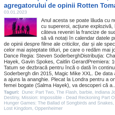
agregatorului de opinii Rotten Tom
03.01.2023
Anul acesta se poate lăuda cu n
cu supereroi, acţiune explozivă,
câteva reveniri la francize de su
să vă notați în calendar datele p
de opinii despre
filme
ale criticilor, dar și ale spec
celor mai așteptate titluri, pe care o redăm mai j
Dance
Regia: Steven SoderberghDistribuţia: Ch
Hayek, Gavin Spokes, Caitlin GerardPremiera: 1
Tatum se dezbracă pentru încă o dată în continuar
Soderbergh din 2015, Magic Mike XXL. De data 
a ajuns la ananghie. Plecat la Londra pentru a 
femei bogate (Salma Hayek), va descoperi că a.
Taguri:
Dune: Part Two
,
The Flash
,
barbie
,
Indiana J
Destiny
,
Mission: Impossible - Dead Reckoning Part 
Hunger Games: The Ballad of Songbirds and Snakes
Lost Kingdom
,
Oppenheimer