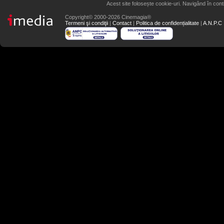
Acest site folosește cookie-uri. Navigând în conti
Copyright© 2000-2026 Cinemagia®
Termeni şi condiţii
|
Contact
|
Politica de confidențialitate
|
A.N.P.C