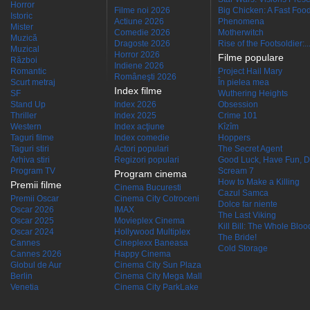
Horror
Filme noi 2026
Big Chicken: A Fast Food
Istoric
Actiune 2026
Phenomena
Mister
Comedie 2026
Motherwitch
Muzică
Dragoste 2026
Rise of the Footsoldier:..
Muzical
Horror 2026
Filme populare
Război
Indiene 2026
Romantic
Project Hail Mary
Româneşti 2026
Scurt metraj
În pielea mea
Index filme
SF
Wuthering Heights
Stand Up
Index 2026
Obsession
Thriller
Index 2025
Crime 101
Western
Index acţiune
Kîzîm
Taguri filme
Index comedie
Hoppers
Taguri stiri
Actori populari
The Secret Agent
Arhiva stiri
Regizori populari
Good Luck, Have Fun, D
Program TV
Scream 7
Program cinema
How to Make a Killing
Premii filme
Cinema Bucuresti
Cazul Samca
Premii Oscar
Cinema City Cotroceni
Dolce far niente
Oscar 2026
IMAX
The Last Viking
Oscar 2025
Movieplex Cinema
Kill Bill: The Whole Blood
Oscar 2024
Hollywood Multiplex
The Bride!
Cannes
Cineplexx Baneasa
Cold Storage
Cannes 2026
Happy Cinema
Globul de Aur
Cinema City Sun Plaza
Berlin
Cinema City Mega Mall
Venetia
Cinema City ParkLake