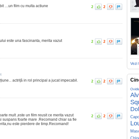
it ....un film cu multa actiune
2
2
ului este una fascinanta, merita vazut
2
2
Vezi 
4
Cin
ne... actriță in rol principal a jucat impecabil.
2
2
Ovidi
Al
Sq
Do
oarte mult ,este un film reusit ce merita vazut
2
2
Capo
si suspans foarte mare .Recomand chiar sa fie
Lo
erita,nu este pierdere de timp.Recomand!
Mas
Chlo