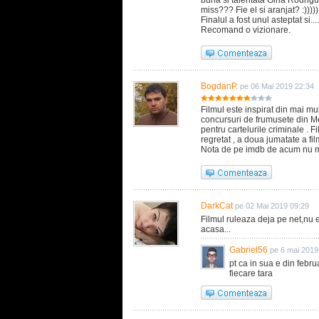
buna si talentata Gina Rodrigu
miss??? Fie el si aranjat? :)))))
Finalul a fost unul asteptat si..
Recomand o vizionare.
BogdanP.
pe 06 Mai 2019 22:34
Filmul este inspirat din mai mu
concursuri de frumusete din Mex
pentru cartelurile criminale . 
regretat , a doua jumatate a fil
Nota de pe imdb de acum nu mi 
DarkCat
pe 02 Mai 2019 09:29
Filmul ruleaza deja pe net,nu 
acasa...
Gabriel56
pe 6 mai 2019
pt ca in sua e din febru
fiecare tara