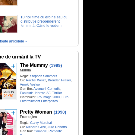
10 noi filme cu eroine sau cu
distribuție preponderent
feminină. Când le vedem
toate articolele »
me de urmărit la TV
The Mummy
(1999)
Mumia
Regia:
Stephen Sommers
Cu:
Rachel Weisz
,
Brendan Fraser
,
Arnold Vosloo
Gen film:
Aventuri
,
Comedie
,
PRO TV
,
,
,
Fantastic
Horror
SF
Thriller
21:30
Distribuitor:
Ro Image 2000
,
Euro
Entertainment Enterprises
Pretty Woman
(1990)
Frumușica
Regia:
Garry Marshall
Cu:
Richard Gere
,
Julia Roberts
Gen film:
Comedie
,
Romantic
,