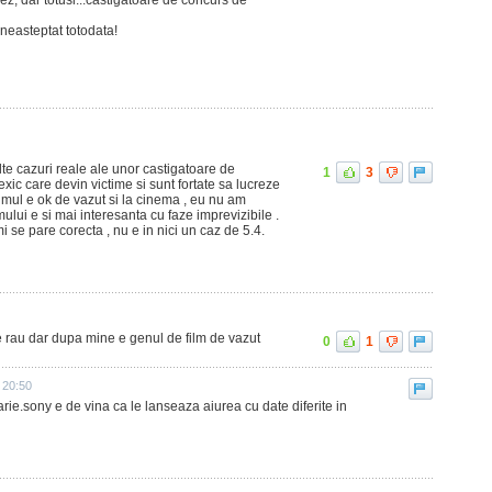
ez, dar totusi...castigatoare de concurs de
..neasteptat totodata!
lte cazuri reale ale unor castigatoare de
1
3
ic care devin victime si sunt fortate sa lucreze
Filmul e ok de vazut si la cinema , eu nu am
mului e si mai interesanta cu faze imprevizibile .
se pare corecta , nu e in nici un caz de 5.4.
e rau dar dupa mine e genul de film de vazut
0
1
 20:50
arie.sony e de vina ca le lanseaza aiurea cu date diferite in