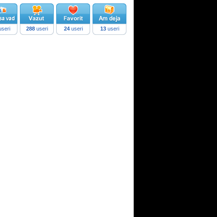
seri
288
useri
24
useri
13
useri