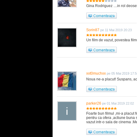
Gina Rodriguez ....in rol deoseb
Sorin87
pe 11 Mai 2019 20:23
Un film de vazut, povestea film
xxt0muchxx
pe 05 Mai 2019 17:5
Noua ne-a placut! Suspans, acțiu
parker26
pe 01 Mai 2019 22:02
Foarte bun filmul ,mi-a placut f
pentru ca ofera ,actiune buna 
vazut intr-o sala de cinema .M