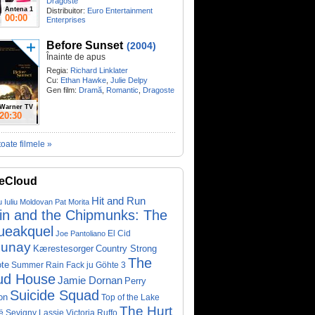
Dragoste
Antena 1
Distribuitor:
Euro Entertainment
00:00
Enterprises
Before Sunset
(2004)
Înainte de apus
Regia:
Richard Linklater
Cu:
Ethan Hawke
,
Julie Delpy
Gen film:
Dramă
,
Romantic
,
Dragoste
Warner TV
20:30
toate filmele »
eCloud
Hit and Run
u Iuliu Moldovan
Pat Morita
vin and the Chipmunks: The
ueakquel
El Cid
Joe Pantoliano
lunay
Kærestesorger
Country Strong
The
te
Summer Rain
Fack ju Göhte 3
ud House
Jamie Dornan
Perry
Suicide Squad
on
Top of the Lake
The Hurt
ë Sevigny
Victoria Ruffo
Lassie