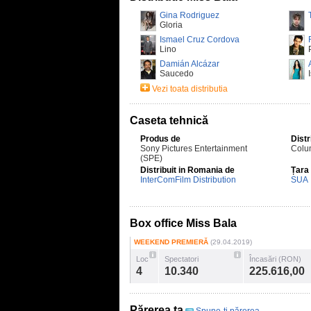
Gina Rodriguez
Gloria
Ismael Cruz Cordova
Lino
Damián Alcázar
Saucedo
Vezi toata distributia
Caseta tehnică
Produs de
Distr
Sony Pictures Entertainment
Colu
(SPE)
Distribuit in Romania de
Țara
InterComFilm Distribution
SUA
Box office Miss Bala
WEEKEND PREMIERĂ
(29.04.2019)
Loc
Spectatori
Încasări (RON)
4
10.340
225.616,00
Părerea ta