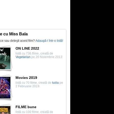
te cu Miss Bala
lace sau deteşti acest film?
Adaugă-l într-o listă!
ON LINE 2022
listă cu 736 filme, creată de
Vegetarian
pe 20 Noiembrie 2013
Movies 2019
listă cu 70 filme, creată de
tuiila
pe
2 Februarie 2019
FILME bune
listă cu 100 filme, creată de