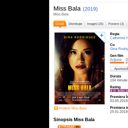
Miss Bala
(2019)
Miss Bala
Detalii
Distribuţie
Imagini (25)
Postere (3)
Regia
Catherine 
Cu
Gina Rodri
Gen film
Acţiune
D
Ajustează
Durata
104 minute
Rating
Premiera 
03.05.2019
Premiera i
Postere Miss Bala
25.01.2019
Sinopsis Miss Bala