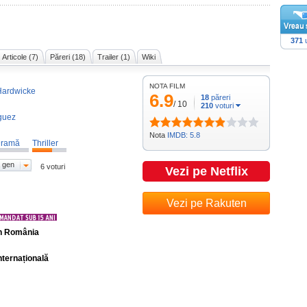
371
u
Articole (7)
Păreri (18)
Trailer (1)
Wiki
NOTA FILM
Hardwicke
6.9
18
păreri
/
10
210
voturi
guez
Nota
IMDB: 5.8
ramă
Thriller
 gen
6 voturi
Vezi pe Netflix
Vezi pe Rakuten
în România
nternațională