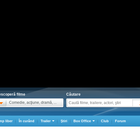
scoperă filme
Căutare
Comedie, acţiune, dramă, ...
mp liber
În curând
Trailer
Ştiri
Box Office
Club
Forum