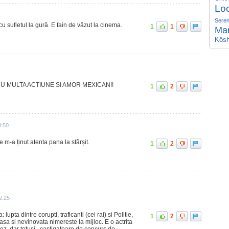
Lo
Seren
cu sufletul la gură. E fain de văzut la cinema.
1
1
Ma
Kösh
U MULTA ACTIUNE SI AMOR MEXICAN!!
1
2
0:50
 m-a ținut atenta pana la sfârșit.
1
2
2:25
lupta dintre corupti, traficanti (cei rai) si Politie,
1
2
asa si nevinovata nimereste la mijloc. E o actrita