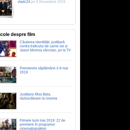
vladc24
pe 9 Decembrie 2019
icole despre film
Căutarea identității, justițiară
contra traficului de carne vie și
Jason Momoa vârcolac, joi la TV
Premierele săptămânii 3-9 mai
2019
Justițiara Miss Bala,
răzbunătoare la cinema
Filmele lunii mai 2019: 22 de
premiere în programul
cinematografelor