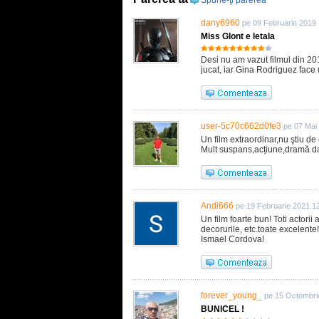
Spune-ţi părerea
dany6960
pe 09 Februarie 2019
Miss Glont e letala
Desi nu am vazut filmul din 20
jucat, iar Gina Rodriguez face 
user-5c70c662d0fe3
pe 07 Mai
Un film extraordinar,nu ştiu de
Mult suspans,acțiune,dramă dar
Andi666
pe 19 Februarie 2021 1
Un film foarte bun! Toti actorii 
decorurile, etc.toate excelente
Ismael Cordova!
forever_young_
pe 15 Octombri
BUNICEL !