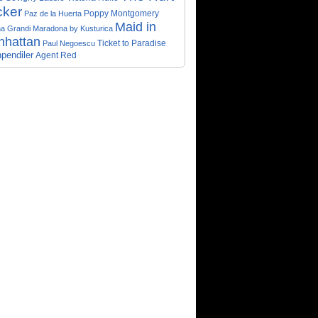
cker
Poppy Montgomery
Paz de la Huerta
Maid in
a Grandi
Maradona by Kusturica
nhattan
Ticket to Paradise
Paul Negoescu
pendiler
Agent Red