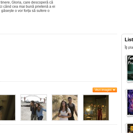
 tinere, Gloria, care descoperă că
nci când cea mai bună prietenă a ei
e găsește o vor forța să sufere o
Lis
Îţi p
Vezi imagini