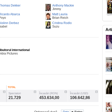
Thomas Dekker
Anthony Mackie
Jimmy
Ricardo Abarca
Matt Lauria
Poyo
Brian Reich
Aislinn Derbez
Cristina Rodlo
Isabel
Suzu
Art
ibuitorul international
mbia Pictures
TOTAL
Spectatori
Încasări (RON)
Încasări (USD)
21.729
453.634,00
106.642,86
Data
Rating