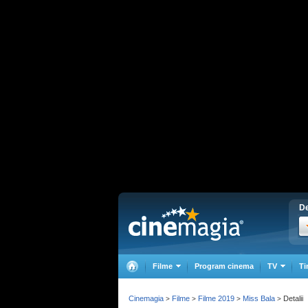
De
Filme
Program cinema
TV
Ti
Cinemagia
Filme
Filme 2019
Miss Bala
Detalii
>
>
>
>