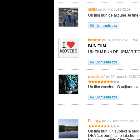
smil3
pe 05 Mai 2019 02:59
Un film bun de acțiune, te tine 
kasmyn
pe 14 Martie 2020 23:47
BUN FILM
UN FILM BUN DE URMARIT C
pceli2007
pe 02 Ianuarie 2020 2
Un film excelent. O acțiune care
FunnyX
pe 26 Decembrie 2019 0
Un film bun, un subiect la moda: 
DEA (cei buni). Iar o fata frumo