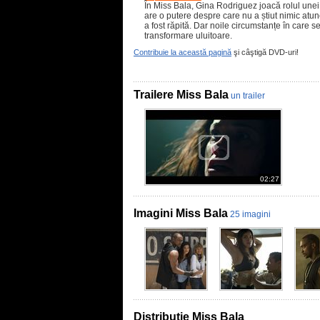
În Miss Bala, Gina Rodriguez joacă rolul unei
are o putere despre care nu a știut nimic atu
a fost răpită. Dar noile circumstanțe în care s
transformare uluitoare.
Contribuie la această pagină
şi câştigă DVD-uri!
Trailere Miss Bala
un trailer
02:27
Imagini Miss Bala
25 imagini
Distributie Miss Bala