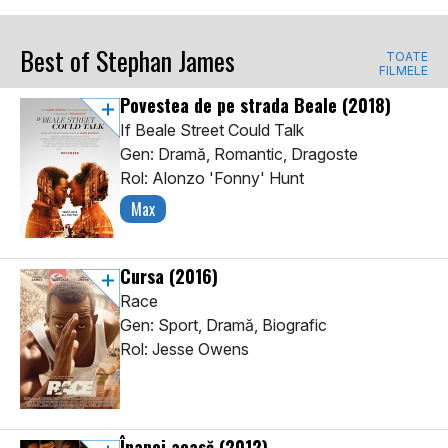
Best of Stephan James
TOATE
FILMELE
Povestea de pe strada Beale
(2018)
If Beale Street Could Talk
Gen: Dramă, Romantic, Dragoste
Rol: Alonzo 'Fonny' Hunt
Max
Cursa
(2016)
Race
Gen: Sport, Dramă, Biografic
Rol: Jesse Owens
Înapoi acasă
(2012)