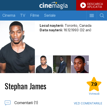
DESCARCA
APLICATIA
Cinema
TV
Filme
Seriale
Locul naşterii:
Toronto, Canada
Data naşterii:
16.12.1993 (32 ani)
Stephan James
7.9
Votează
Comentarii (1)
VEZI COMENTARIILE