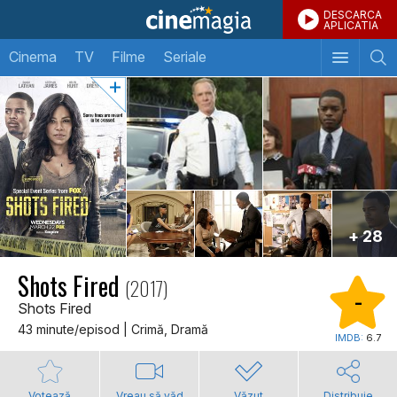
DESCARCA
APLICATIA
Cinema
TV
Filme
Seriale
+ 28
Shots Fired
(2017)
-
Shots Fired
43 minute/episod | Crimă, Dramă
IMDB:
6.7
Votează
Vreau să văd
Văzut
Distribuie