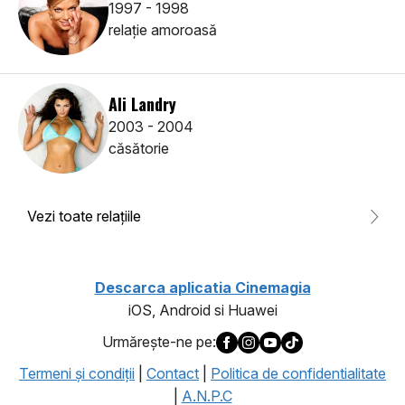
1997 - 1998
relaţie amoroasă
Ali Landry
2003 - 2004
căsătorie
Vezi toate relaţiile
Descarca aplicatia Cinemagia
iOS, Android si Huawei
Urmăreşte-ne pe:
Termeni şi condiţii
|
Contact
|
Politica de confidentialitate
|
A.N.P.C