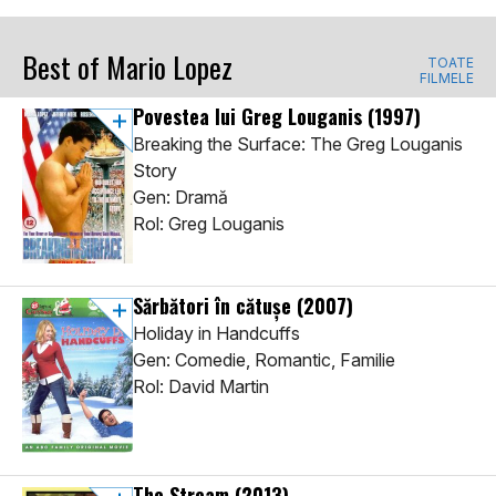
Best of Mario Lopez
TOATE
FILMELE
Povestea lui Greg Louganis
(1997)
Breaking the Surface: The Greg Louganis
Story
Gen: Dramă
Rol: Greg Louganis
Sărbători în cătușe
(2007)
Holiday in Handcuffs
Gen: Comedie, Romantic, Familie
Rol: David Martin
The Stream
(2013)