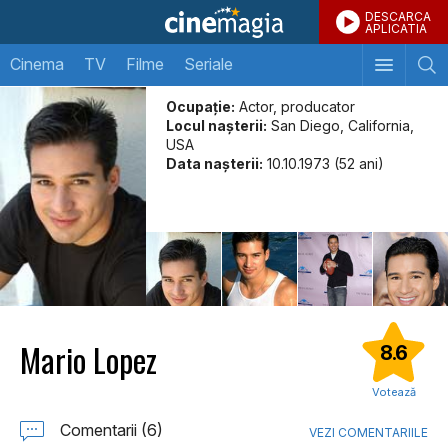
DESCARCA
APLICATIA
Cinema
TV
Filme
Seriale
Ocupație:
Actor, producator
Locul naşterii:
San Diego, California,
USA
Data naşterii:
10.10.1973 (52 ani)
Mario Lopez
8.6
Votează
Comentarii (6)
VEZI COMENTARIILE