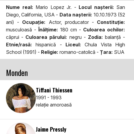
Nume real:
Mario Lopez Jr. -
Locul naşterii:
San
Diego, California, USA -
Data naşterii:
10.10.1973 (52
ani) -
Ocupaţie:
Actor, producator -
Constituţie:
musculoasă -
Înălţime:
180 cm -
Culoarea ochilor:
căprui -
Culoarea părului:
negru -
Zodia:
balanţă -
Etnie/rasă:
hispanică -
Liceul:
Chula Vista High
School (1991) -
Religie:
romano-catolică -
Țara:
SUA
Monden
Tiffani Thiessen
1991 - 1993
relaţie amoroasă
Jaime Pressly