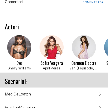
Comentarii
COMENTEAZA
Actori
Eve
Sofía Vergara
Carmen Electra
Shelly Williams
April Perez
Zan (1 episode, 2003)
Scenariul:
Meg DeLoatch
Vezi toată echipa