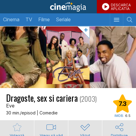
DESCARCA
APLICATIA
Cinema
TV
Filme
Seriale
Dragoste, sex si cariera
(2003)
7.3
Eve
30 min./episod | Comedie
IMDB:
6.5
Votează
Vreau să văd
Văzut
Distribuie